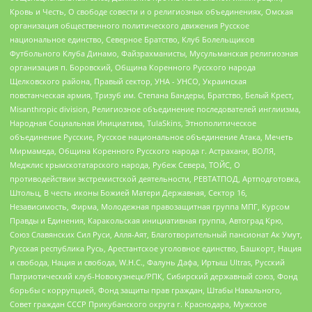
Кровь и Честь, О свободе совести и о религиозных объединениях, Омская
организация общественного политического движения Русское
национальное единство, Северное Братство, Клуб Болельщиков
Футбольного Клуба Динамо, Файзрахманисты, Мусульманская религиозная
организация п. Боровский, Община Коренного Русского народа
Щелковского района, Правый сектор, УНА - УНСО, Украинская
повстанческая армия, Тризуб им. Степана Бандеры, Братство, Белый Крест,
Misanthropic division, Религиозное объединение последователей инглиизма,
Народная Социальная Инициатива, TulaSkins, Этнополитическое
объединение Русские, Русское национальное объединение Атака, Мечеть
Мирмамеда, Община Коренного Русского народа г. Астрахани, ВОЛЯ,
Меджлис крымскотатарского народа, Рубеж Севера, ТОЙС, О
противодействии экстремистской деятельности, РЕВТАТПОД, Артподготовка,
Штольц, В честь иконы Божией Матери Державная, Сектор 16,
Независимость, Фирма, Молодежная правозащитная группа МПГ, Курсом
Правды и Единения, Каракольская инициативная группа, Автоград Крю,
Союз Славянских Сил Руси, Алля-Аят, Благотворительный пансионат Ак Умут,
Русская республика Русь, Арестантское уголовное единство, Башкорт, Нация
и свобода, Нация и свобода, W.H.С., Фалунь Дафа, Иртыш Ultras, Русский
Патриотический клуб-Новокузнецк/РПК, Сибирский державный союз, Фонд
борьбы с коррупцией, Фонд защиты прав граждан, Штабы Навального,
Совет граждан СССР Прикубанского округа г. Краснодара, Мужское