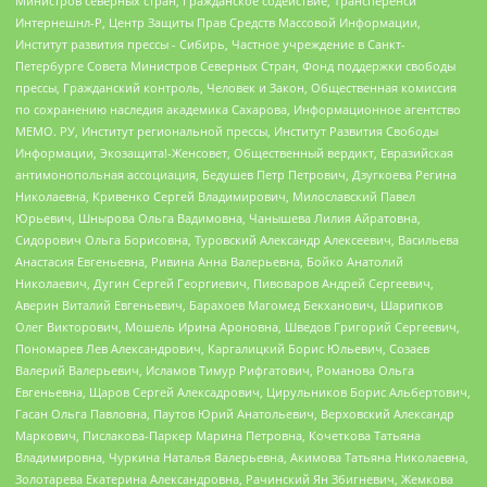
Министров северных стран, Гражданское содействие, Трансперенси
Интернешнл-Р, Центр Защиты Прав Средств Массовой Информации,
Институт развития прессы - Сибирь, Частное учреждение в Санкт-
Петербурге Совета Министров Северных Стран, Фонд поддержки свободы
прессы, Гражданский контроль, Человек и Закон, Общественная комиссия
по сохранению наследия академика Сахарова, Информационное агентство
МЕМО. РУ, Институт региональной прессы, Институт Развития Свободы
Информации, Экозащита!-Женсовет, Общественный вердикт, Евразийская
антимонопольная ассоциация, Бедушев Петр Петрович, Дзугкоева Регина
Николаевна, Кривенко Сергей Владимирович, Милославский Павел
Юрьевич, Шнырова Ольга Вадимовна, Чанышева Лилия Айратовна,
Сидорович Ольга Борисовна, Туровский Александр Алексеевич, Васильева
Анастасия Евгеньевна, Ривина Анна Валерьевна, Бойко Анатолий
Николаевич, Дугин Сергей Георгиевич, Пивоваров Андрей Сергеевич,
Аверин Виталий Евгеньевич, Барахоев Магомед Бекханович, Шарипков
Олег Викторович, Мошель Ирина Ароновна, Шведов Григорий Сергеевич,
Пономарев Лев Александрович, Каргалицкий Борис Юльевич, Созаев
Валерий Валерьевич, Исламов Тимур Рифгатович, Романова Ольга
Евгеньевна, Щаров Сергей Алексадрович, Цирульников Борис Альбертович,
Гасан Ольга Павловна, Паутов Юрий Анатольевич, Верховский Александр
Маркович, Пислакова-Паркер Марина Петровна, Кочеткова Татьяна
Владимировна, Чуркина Наталья Валерьевна, Акимова Татьяна Николаевна,
Золотарева Екатерина Александровна, Рачинский Ян Збигневич, Жемкова