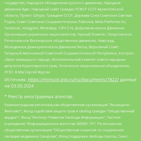
государство, Народное объединение русского движения, Народное
движение Адат, Народный совет граждан РСФСР СССР Архангельской
области, Проект Штурм, Граждане СССР, Держава Союз Советских Светлых
Родов, Совет Советских Социалистических Районов, Meta Platforms Inc,
Facebook, Instagram, WhatsApp, СИЧ-С14, Добровольческое Движение
Организации украинских националистов, Черный Комитет, Татарстанское
Региональное Всетатарское общественное движение, Невоград,
Молодежное Демократическое Движение Весна, Верховный Совет
Татарской Автономной Советской Социалистической Республики, Конгресс
ойрат-калмыцкого народа, Исполнительный комитет совета народных
депутатов Красноярского края, Этническое национальное объединение,
ЛГБТ, Я.МЫ Сергей Фургал
Источник:
https://minjust.gov.ru/ru/documents/7822/
данные
на
03.05.2024
* Реестр иностранных агентов:
Калининградская региональная общественная организация "Экозащита!-Женсовет", Фонд содействия защите прав и свобод граждан "Общественный вердикт", Фонд "Институт Развития Свободы Информации", Частное учреждение "Информационное агентство МЕМО. РУ", Региональная общественная организация "Общественная комиссия по сохранению наследия академика Сахарова", Фонд поддержки свободы прессы, Санкт-Петербургская общественная правозащитная организация "Гражданский контроль", Межрегиональная общественная организация "Информационно-просветительский центр "Мемориал", Региональный Фонд "Центр Защиты Прав Средств Массовой Информации", с 05.12.2023 Фонд "Центр Защиты Прав Средств массовой информации", Региональная общественная благотворительная организация помощи беженцам и мигрантам "Гражданское содействие", Негосударственное образовательное учреждение дополнительного профессионального образования (повышение квалификации) специалистов "АКАДЕМИЯ ПО ПРАВАМ ЧЕЛОВЕКА", Свердловская региональная общественная организация "Сутяжник", Автономная некоммерческая организация "Центр независимых социологических исследований", Союз общественных объединений "Российский исследовательский центр по правам человека", Региональное общественное учреждение научно-информационный центр "МЕМОРИАЛ", Некоммерческая организация "Фонд защиты гласности", Автономная некоммерческая организация "Институт прав человека", Городская общественная организация "Екатеринбургское общество "МЕМОРИАЛ", Городская общественная организация "Рязанское историко-просветительское и правозащитное общество "Мемориал" (Рязанский Мемориал), Челябинский региональный орган общественной самодеятельности – женское общественное объединение "Женщины Евразии", Челябинский региональный орган общественной самодеятельности "Уральская правозащитная группа", Фонд содействия защите здоровья и социальной справедливости имени Андрея Рылькова, Автономная Некоммерческая Организация "Аналитический Центр Юрия Левады", Автономная некоммерческая организация социальной поддержки населения "Проект Апрель", Региональная общественная организация помощи женщинам и детям, находящимся в кризисной ситуации "Информационно-методический центр "Анна", Фонд содействия развитию массовых коммуникаций и правовому просвещению "Так-так-Так", Фонд содействия устойчивому развитию "Серебряная тайга", Свердловский региональный общественный фонд социальных проектов "Новое время", "Idel.Реалии", Кавказ.Реалии, Крым.Реалии, Телеканал Настоящее Время, Татаро-башкирская служба Радио Свобода (Azatliq Radiosi), Радио Свободная Европа/Радио Свобода (PCE/PC), "Сибирь.Реалии", "Фактограф", Благотворительный фонд помощи осужденным и их семьям, Автономная некоммерческая организация "Институт глобализации и социальных движений", Фонд "В защиту прав заключенных", Частное учреждение "Центр поддержки и содействия развитию средств массовой информации", Пензенский региональный общественный благотворительный фонд "Гражданский союз", "Север.Реалии", Некоммерческая организация Фонд "Правовая инициатива", Общество с ограниченной ответственностью "Радио Свободная Европа/Радио Свобода", Чешское информационное агентство "MEDIUM-ORIENT", Красноярская региональная общественная организация "Мы против СПИДа", Камалягин Денис Николаевич, Маркелов Сергей Евгеньевич, Пономарев Лев Александрович, Савицкая Людмила Алексеевна, Автономная некоммерческая организация "Центр по работе с проблемой насилия "НАСИЛИЮ.НЕТ", Межрегиональный профессиональный союз работников здравоохранения "Альянс врачей", Юридическое лицо, зарегистрированное в Латвийской Республике, SIA "Medusa Project" (регистрационный номер 40103797863, дата регистрации 10.06.2014), Некоммерческая организация "Фонд по борьбе с коррупцией", Автономная некоммерческая организация "Институт права и публичной политики", Баданин Роман Сергеевич, Гликин Максим Александрович, Железнова Мария Михайловна, Лукьянова Юлия Сергеевна, Маетная Елизавета Витальевна, Маняхин Петр Борисович, Чуракова Ольга Владимировна, Ярош Юлия Петровна, Юридическое лицо "The Insider SIA", зарегистрированное в Риге, Латвийская Республика (дата регистрации 26.06.2015), являющееся администратором доменного имени интернет-издания "The Insider SIA", https://theins.ru, Постернак Алексей Евгеньевич, Рубин Михаил Аркадьевич, Анин Роман Александрович, Юридическое лицо Istories fonds, зарегистрированное в Латвийской Республике (регистрационный номер 50008295751, дата регистрации 24.02.2020), Великовский Дмитрий Александрович, Долинина Ирина Николаевна, Мароховская Алеся Алексеевна, Шлейнов Роман Юрьевич, Шмагун Олеся Валентиновна, Общество с ограниченной ответственностью "Альтаир 2021", Общество с ограниченной ответственностью "Вега 2021", Общество с ограниченной ответственностью "Главный редактор 2021", Общество с ограниченной ответственностью "Ромашки монолит", Важенков Артем Валерьевич, Ивановская областная общественная организация "Центр гендерных исследований", Гурман Юрий Альбертович, Медиапроект "ОВД-Инфо", Егоров Владимир Владимирович, Жилинский Владимир Александрович, Общество с ограниченной ответственностью "ЗП", Иванова София Юрьевна, Карезина Инна Павловна, Кильтау Екатерина Викторовна, Петров Алексей Викторович, Пискунов Сергей Евгеньевич, Смирнов Сергей Сергеевич, Тихонов Михаил Сергеевич, Общество с ограниченной ответственностью "ЖУРНАЛИСТ-ИНОСТРАННЫЙ АГЕНТ", Арапова Галина Юрьевна, Вольтская Татьяна Анатольевна, Американская компания "Mason G.E.S. Anonymous Foundation" (США), являющаяся владельцем интернет-издания https://mnews.world/, Компания "Stichting Bellingcat", зарегистрированная в Нидерландах (дата регистрации 11.07.2018), Захаров Андрей Вячеславович, Клепиковская Екатерина Дмитриевна, Общество с ограниченной ответственностью "МЕМО", Перл Роман Александрович, Симонов Евгений Алексеевич, Соловьева Елена Анатольевна, Сотников Даниил Владимирович, Сурначева Елизавета Дмитриевна, Автономная некоммерческая организация по защите прав человека и информированию населения "Якутия – Наше Мнение", Общество с ограниченной ответственностью "Москоу диджитал медиа", с 26.01.2023 Общество с ограниченной ответственностью "Чайка Белые сады", Ветошкина Валерия Валерьевна, Заговора Максим Александрович, Межрегиональное общественное движение "Российская ЛГБТ - сеть", Оленичев Максим Владимирович, Павлов Иван Юрьевич, Скворцова Елена Сергеевна, Общество с ограниченной ответственностью "Как бы инагент", Кочетков Игорь Викторович, Общество с ограниченной ответственностью "Честные выборы", Еланчик Олег Александрович, Общество с ограниченной ответственностью "Нобелевский призыв", Гималова Регина Эмилевна, Григорьев Андрей Валерьевич, Григорьева Алина Александровна, Ассоциация по содействию защите прав призывников, альтернативнослужащих и военнослужащих "Правозащитная группа "Гражданин.Армия.Право", Хисамова Регина Фаритовна, Автономная некоммерческая организация по реализации социально-правовых программ "Лилит", Дальневосточное общественное движение "Маяк", Санкт-Петербургская ЛГБТ-инициативная группа "Выход", Инициативная группа ЛГБТ+ "Реверс", Алексеев Андрей Викторович, Бекбулатова Таисия Львовна, Беляев Иван Михайлович, Владыкина Елена Сергеевна, Гельман Марат Александрович, Никульшина Вероника Юрьевна, Толоконникова Надежда Андреевна, Шендерович Виктор Анатольевич, Общество с ограниченной ответственностью "Данное сообщение", Общество с ограниченной ответственностью Издательский дом "Новая глава", Айнбиндер Александра Александровна, Московский комьюнити-центр для ЛГБТ+инициатив, Благотворительный фонд развития филантропии, Deutsche Welle (Германия, Kurt-Schumacher-Strasse 3, 53113 Bonn), Борзунова Мария Михайловна, Воробьев Виктор Викторович, Голубева Анна Львовна, Константинова Алла Михайловна, Малкова Ирина Владимировна, Мурадов Мурад Абдулгалимович, Осетинская Елизавета Николаевна, Понасенков Евгений Николаевич, Ганапольский Матвей Юрьевич, Киселев Евгений Алексеевич, Борухович Ирина Григорьевна, Дремин Иван Тимофеевич, Дубровский Дмитрий Викторович, Красноярская региональная общественная организация поддержки и развития альтернативных образовательных технологий и межкультурных коммуникаций "ИНТЕРРА", Маяковская Екатерина Алексеевна, Фейгин Марк Захарович, Филимонов Андрей Викторович, Дзугкоева Регина Николаевна, Доброхотов Роман Александрович, Дудь Юрий Александрович, Елкин Сергей Владимирович, Кругликов Кирилл Игоревич, Сабунаева Мария Леонидовна, Семенов Алексей Владимирович, Шаинян Карен Багратович, Шульман Екатерина Михайловна, Асафьев Артур Валерьевич, Вахштайн Виктор Семенович, Венедиктов Алексей Алексеевич, Лушникова Екатерина Евгеньевна, Волков Леонид Михайлович, Невзоров Александр Глебович, Пархоменко Сергей Борисович, Сироткин Ярослав Николаевич, Кара-Мурза Владимир Владимирович, Баранова Наталья Владимировна, Гозман Леонид Яковлевич, Кагарлицкий Борис Юльевич, Климарев Михаил Валерьевич, Милов Владимир Станиславович, Автономная некоммерческая организация Краснодарский центр современного искусства "Типография", Моргенштерн Алишер Тагирович, Соболь Любовь Эдуардовна, Общество с ограниченной ответственностью "ЛИЗА НОРМ", Каспаров Гарри Кимович, Ходорковский Михаил Борисович, Общество с ограниченной ответственностью "Апрельские тезисы", Данилович Ирина Брониславовна, Кашин Олег Владимирович, Петров Николай Владимирович, Пивоваров Алексей Владимирович, Соколов Михаил Владимирович, Цветкова Юлия Владимировна, Чичваркин Евгений Александрович, Комитет против пыток/Команда против пыток, Общество с ограниченной ответственностью "Первый научный", Общество с ограниченной ответственностью "Вертолет и ко", Белоцерковская Вероника Борисовна, Кац Максим Евгеньевич, Лазарева Татьяна Юрьевна, Шаведдинов Руслан Табризович, Яшин Илья Валерьевич, Общество с ограниченной ответственностью "Иноагент ААВ", Алешковский Дмитрий Петрович, Альбац Евгения Марковна, Быков Дмитрий Львович, Галямина Юлия Евгеньевна, Лойко Сергей Леонидович, Мартынов Кирилл Константинович, Медведев Сергей Александрович, Крашенинников Федор Геннадиевич, Гордеева Катерина Вл