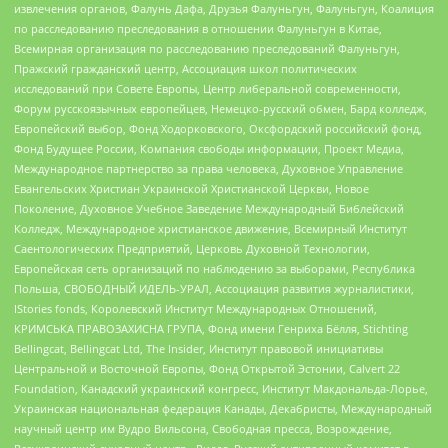
извлечения органов, Фалунь Дафа, Друзья Фалуньгун, Фалуньгун, Коалиция
по расследованию преследования в отношении Фалуньгун в Китае,
Всемирная организация по расследованию преследований Фалуньгун,
Пражский гражданский центр, Ассоциация школ политических
исследований при Совете Европы, Центр либеральной современности,
Форум русскоязычных европейцев, Немецко-русский обмен, Бард колледж,
Европейский выбор, Фонд Ходорковского, Оксфордский российский фонд,
Фонд Будущее России, Компания свободы информации, Проект Медиа,
Международное партнерство за права человека, Духовное Управление
Евангельских Христиан Украинской Христианской Церкви, Новое
Поколение, Духовное Учебное Заведение Международный Библейский
Колледж, Международное христианское движение, Всемирный Институт
Саентологических Предприятий, Церковь Духовной Технологии,
Европейская сеть организаций по наблюдению за выборами, Республика
Польша, СВОБОДНЫЙ ИДЕЛЬ-УРАЛ, Ассоциация развития журналистики,
IStories fonds, Королевский Институт Международных Отношений,
КРИМСЬКА ПРАВОЗАХИСНА ГРУПА, Фонд имени Генриха Бёлля, Stichting
Bellingcat, Bellingcat Ltd, The Insider, Институт правовой инициативы
Центральной и Восточной Европы, Фонд Открытой Эстонии, Calvert 22
Foundation, Канадский украинский конгресс, Институт Макдональда-Лорье,
Украинская национальная федерация Канады, Декабристы, Международный
научный центр им Вудро Вильсона, Свободная пресса, Возрождение,