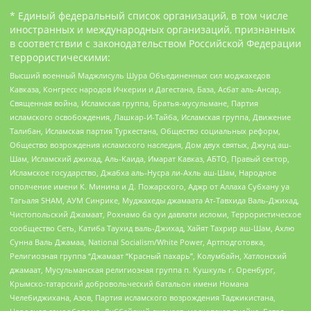
* Единый федеральный список организаций, в том числе
иностранных и международных организаций, признанных
в соответствии с законодательством Российской Федерации
террористическими:
Высший военный Маджлисуль Шура Объединенных сил моджахедов
Кавказа, Конгресс народов Ичкерии и Дагестана, База, Асбат аль-Ансар,
Священная война, Исламская группа, Братья-мусульмане, Партия
исламского освобождения, Лашкар-И-Тайба, Исламская группа, Движение
Талибан, Исламская партия Туркестана, Общество социальных реформ,
Общество возрождения исламского наследия, Дом двух святых, Джунд аш-
Шам, Исламский джихад, Аль-Каида, Имарат Кавказ, АБТО, Правый сектор,
Исламское государство, Джабха аль-Нусра ли-Ахль аш-Шам, Народное
ополчение имени К. Минина и Д. Пожарского, Аджр от Аллаха Субхану уа
Тагьаля SHAM, АУМ Синрике, Муджахеды джамаата Ат-Тавхида Валь-Джихад,
Чистопольский Джамаат, Рохнамо ба суи давлати исломи, Террористическое
сообщество Сеть, Катиба Таухид валь-Джихад, Хайят Тахрир аш-Шам, Ахлю
Сунна Валь Джамаа, National Socialism/White Power, Артподготовка,
Религиозная группа “Джамаат “Красный пахарь”, Колумбайн, Хатлонский
джамаат, Мусульманская религиозная группа п. Кушкуль г. Оренбург,
Крымско-татарский добровольческий батальон имени Номана
Челебиджихана, Азов, Партия исламского возрождения Таджикистана,