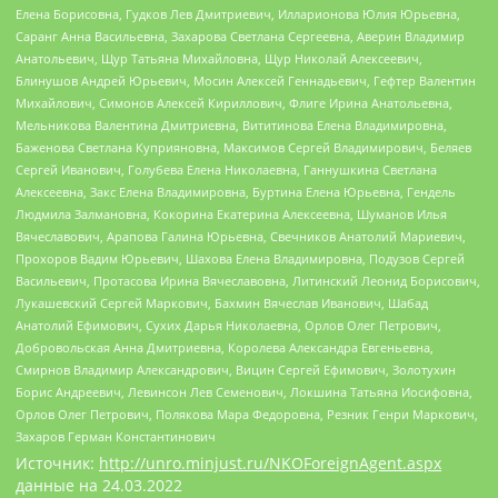
Елена Борисовна, Гудков Лев Дмитриевич, Илларионова Юлия Юрьевна,
Саранг Анна Васильевна, Захарова Светлана Сергеевна, Аверин Владимир
Анатольевич, Щур Татьяна Михайловна, Щур Николай Алексеевич,
Блинушов Андрей Юрьевич, Мосин Алексей Геннадьевич, Гефтер Валентин
Михайлович, Симонов Алексей Кириллович, Флиге Ирина Анатольевна,
Мельникова Валентина Дмитриевна, Вититинова Елена Владимировна,
Баженова Светлана Куприяновна, Максимов Сергей Владимирович, Беляев
Сергей Иванович, Голубева Елена Николаевна, Ганнушкина Светлана
Алексеевна, Закс Елена Владимировна, Буртина Елена Юрьевна, Гендель
Людмила Залмановна, Кокорина Екатерина Алексеевна, Шуманов Илья
Вячеславович, Арапова Галина Юрьевна, Свечников Анатолий Мариевич,
Прохоров Вадим Юрьевич, Шахова Елена Владимировна, Подузов Сергей
Васильевич, Протасова Ирина Вячеславовна, Литинский Леонид Борисович,
Лукашевский Сергей Маркович, Бахмин Вячеслав Иванович, Шабад
Анатолий Ефимович, Сухих Дарья Николаевна, Орлов Олег Петрович,
Добровольская Анна Дмитриевна, Королева Александра Евгеньевна,
Смирнов Владимир Александрович, Вицин Сергей Ефимович, Золотухин
Борис Андреевич, Левинсон Лев Семенович, Локшина Татьяна Иосифовна,
Орлов Олег Петрович, Полякова Мара Федоровна, Резник Генри Маркович,
Захаров Герман Константинович
Источник:
http://unro.minjust.ru/NKOForeignAgent.aspx
данные на
24.03.2022