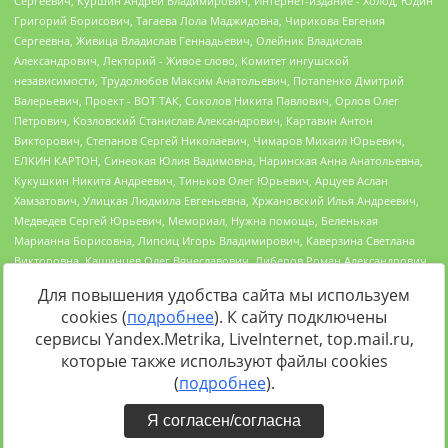
Для повышения удобства сайта мы используем
cookies (
подробнее
). К сайту подключены
сервисы Yandex.Metrika, LiveInternet, top.mail.ru,
Источник:
https://minjust.gov.ru/uploaded/files/reestr-
которые также используют файлы cookies
inostrannyih-agentov-22-03-2024.pdf
данные на
22.03.2024
(
подробнее
).
Я согласен/согласна