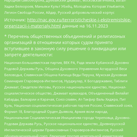
Народная самооборона, Дуббайский джамаат, московская ячейка, Батал-
Хаджи Белхороев, Маньяки Культ Убийц, Молодёжь Которая Улыбается,
Легион Свобода России, Айдар, Русский добровольческий корпус
Источник:
http://nac.gov.ru/terroristicheskie-i-ekstremistskie-
organizacii-i-materialy.html
данные на
16.11.2023
* Перечень общественных объединений и религиозных
организаций в отношении которых судом принято
вступившее в законную силу решение о ликвидации или
запрете деятельности:
Национал-большевистская партия, ВЕК РА, Рада земли Кубанской Духовно
Родовой Державы Русь, Община Духовного Управления Асгардской Веси
Беловодья, Славянская Община Капища Веды Перуна, Мужская Духовная
Семинария Староверов-Инглингов, Нурджулар, К Богодержавию, Таблиги
Джамаат, Свидетели Иеговы, Русское национальное единство, Национал-
социалистическое общество, Джамаат мувахидов, Объединенный Вилайат
Кабарды, Балкарии и Карачая, Союз славян, Ат-Такфир Валь-Хиджра, Пит
Буль, Национал-социалистическая рабочая партия России, Славянский союз,
Формат-18, Благородный Орден Дьявола, Армия воли народа,
Национальная Социалистическая Инициатива города Череповца, Духовно-
Родовая Держава Русь, Русское национальное единство, Древнерусской
Инглистической церкви Православных Староверов-Инглингов, Русский
общенациональный союз, Движение против нелегальной иммиграции,