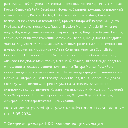
расследователей, Служба поддержки, Свободная Россия Берлин, Свободная
Россия Северный Рейн-Вестфалия, Фонд глобальной помощи, Антивоенный
комитет России, Russie-Libertes, La Asocicion de Rusos Libres, Союз за
возвращение Северных территорий, Крымскотатарский Ресурсный Центр,
Глобальный союз IndustriALL, Russian Election Monitor, Article 19, Мнение
медиа, Федерация анархического черного креста, Радио Свободная Европа,
Германское общество изучения Восточной Европы, Фонд имени Фридриха
Эберта, XZ gGmbH, Мобильная академия поддержки гендерной демократии
и миротворчества, Форум имени Льва Копелева, American Councils for
International Education, Cultural Vistas, Institute of International Education,
Антивоенное движение Антальи, Открытый диалог, Школа международных
отношений и государственной политики им Питера Мунка, Российско-
канадский демократический альянс, Школа международных отношений им
Нормана Патерсона, Центр Гражданских Свобод, Фонд Бориса Немцова за
Свободу, Фонд имени Фридриха Науманна за свободу, Феминистское
антивоенное сопротивление, Комитет независимости Ингушетии, Прометей,
Stop Occupation of Karelia, Вернись живым, Фридом Хаус, СОТА медиа,
Либерально-демократическая Лига Украины
Источник:
https://minjust.gov.ru/ru/documents/7756/
данные
на
13.05.2024
* Сведения реестра НКО, выполняющих функции