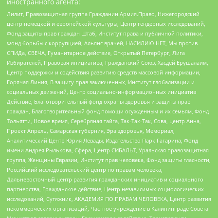
иностранного агента:
Лилит, Правозащитная группа Гражданин.Армия.Право, Нижегородский
центр немецкой и европейской культуры, Центр гендерных исследований,
Фонд защиты прав граждан Штаб, Институт права и публичной политики,
Фонд борьбы с коррупцией, Альянс врачей, НАСИЛИЮ.НЕТ, Мы против
СПИДа, СВЕЧА, Гуманитарное действие, Открытый Петербург, Лига
Избирателей, Правовая инициатива, Гражданский Союз, Хасдей Ерушалаим,
Центр поддержки и содействия развитию средств массовой информации,
Горячая Линия, В защиту прав заключенных, Институт глобализации и
социальных движений, Центр социально-информационных инициатив
Действие, Благотворительный фонд охраны здоровья и защиты прав
граждан, Благотворительный фонд помощи осужденным и их семьям, Фонд
Тольятти, Новое время, Серебряная тайга, Так-Так-Так, Сова, центр Анна,
Проект Апрель, Самарская губерния, Эра здоровья, Мемориал,
Аналитический Центр Юрия Левады, Издательство Парк Гагарина, Фонд
имени Андрея Рылькова, Сфера, Центр СИБАЛЬТ, Уральская правозащитная
группа, Женщины Евразии, Институт прав человека, Фонд защиты гласности,
Российский исследовательский центр по правам человека,
Дальневосточный центр развития гражданских инициатив и социального
партнерства, Гражданское действие, Центр независимых социологических
исследований, Сутяжник, АКАДЕМИЯ ПО ПРАВАМ ЧЕЛОВЕКА, Центр развития
некоммерческих организаций, Частное учреждение в Калининграде Совета