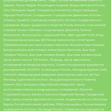
Всеукраинский духовный центр , Риддл, Русский антивоенный комитет в
Швеции, Проект Медуза, Фонд Андрея Сахарова, Форум свободной России,
Лига Свободных Наций, Transparеncy International, Форум Свободных
Народов ПостРоссии, Солидарность с гражданским движением в России –
Solidarus, КрымSOS, Свободный университет, Институт государственного
управления, Форум гражданского общества Россия, Беллона, Союз жителей
островов Тисима и Хабомаи, Съезд народных депутатов, Гринпис
Интернешнл, Фонд борьбы с коррупцией Инк, Завет церквей TCCN, Агора,
Всемирный фонд природы, BDR Novaja Gazeta-Europe, Алтай проект,
Образовательный дом прав человека Чернигов, Фонд Дом Прав Человека,
Белорусский дом прав человека имени Бориса Звозскова, Дом прав
человека Тбилиси, Дом прав человека Ереван, Дом прав человека Крым,
Центр дикого лосося, TVR Studios, ТВ Дождь, Центр европейских
исследований им Вилфрида Мартенса, Сетевое объединение журналистов
расследователей, АЛЛАТРА, За свободную Россию, Свободная Бурятия, Uralic,
UnKremlin, Международная федерация транспортных рабочих, ИстЧам
Финланд, Гудзоновский институт, Фонд Демократического Развития,
Комитет-2024, Центрально-Европейский университет, Центр
восточноевропейских и международных исследований, Общество
Сторожевой башни, Библии и трактатов Свидетелей Иеговы, Гражданский
Совет, Центр анализа европейской политики, Академическая сеть Восточная
Европа, Российский комитет действия, РЭНД корпорейшн, Русская Америка
за демократию в России, Настоящая Россия, Глобальная сеть журналистов-