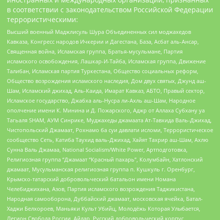
в соответствии с законодательством Российской Федерации
террористическими:
Высший военный Маджлисуль Шура Объединенных сил моджахедов
Кавказа, Конгресс народов Ичкерии и Дагестана, База, Асбат аль-Ансар,
Священная война, Исламская группа, Братья-мусульмане, Партия
исламского освобождения, Лашкар-И-Тайба, Исламская группа, Движение
Талибан, Исламская партия Туркестана, Общество социальных реформ,
Общество возрождения исламского наследия, Дом двух святых, Джунд аш-
Шам, Исламский джихад, Аль-Каида, Имарат Кавказ, АБТО, Правый сектор,
Исламское государство, Джабха аль-Нусра ли-Ахль аш-Шам, Народное
ополчение имени К. Минина и Д. Пожарского, Аджр от Аллаха Субхану уа
Тагьаля SHAM, АУМ Синрике, Муджахеды джамаата Ат-Тавхида Валь-Джихад,
Чистопольский Джамаат, Рохнамо ба суи давлати исломи, Террористическое
сообщество Сеть, Катиба Таухид валь-Джихад, Хайят Тахрир аш-Шам, Ахлю
Сунна Валь Джамаа, National Socialism/White Power, Артподготовка,
Религиозная группа “Джамаат “Красный пахарь”, Колумбайн, Хатлонский
джамаат, Мусульманская религиозная группа п. Кушкуль г. Оренбург,
Крымско-татарский добровольческий батальон имени Номана
Челебиджихана, Азов, Партия исламского возрождения Таджикистана,
Народная самооборона, Дуббайский джамаат, московская ячейка, Батал-
Хаджи Белхороев, Маньяки Культ Убийц, Молодёжь Которая Улыбается,
Легион Свобода России, Айдар, Русский добровольческий корпус