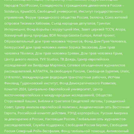
Народов ПостРоссии, Солидарность с гражданским движением в России –
Solidarus, КрымSOS, Свободный университет, Институт государственного
управления, Форум гражданского общества Россия, Беллона, Союз жителей
островов Тисима и Хабомаи, Съезд народных депутатов, Гринпис
Интернешнл, Фонд борьбы с коррупцией Инк, Завет церквей TCCN, Агора,
Всемирный фонд природы, BDR Novaja Gazeta-Europe, Алтай проект,
Образовательный дом прав человека Чернигов, Фонд Дом Прав Человека,
Белорусский дом прав человека имени Бориса Звозскова, Дом прав
человека Тбилиси, Дом прав человека Ереван, Дом прав человека Крым,
Центр дикого лосося, TVR Studios, ТВ Дождь, Центр европейских
исследований им Вилфрида Мартенса, Сетевое объединение журналистов
расследователей, АЛЛАТРА, За свободную Россию, Свободная Бурятия, Uralic,
UnKremlin, Международная федерация транспортных рабочих, ИстЧам
Финланд, Гудзоновский институт, Фонд Демократического Развития,
Комитет-2024, Центрально-Европейский университет, Центр
восточноевропейских и международных исследований, Общество
Сторожевой башни, Библии и трактатов Свидетелей Иеговы, Гражданский
Совет, Центр анализа европейской политики, Академическая сеть Восточная
Европа, Российский комитет действия, РЭНД корпорейшн, Русская Америка
за демократию в России, Настоящая Россия, Глобальная сеть журналистов-
расследователей, Служба поддержки, Свободная Россия Берлин, Свободная
Россия Северный Рейн-Вестфалия, Фонд глобальной помощи, Антивоенный