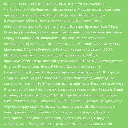
национальное единство, Северное Братство, Клуб Болельщиков
Футбольного Клуба Динамо, Файзрахманисты, Мусульманская религиозная
организация п. Боровский, Община Коренного Русского народа
Щелковского района, Правый сектор, УНА - УНСО, Украинская
повстанческая армия, Тризуб им. Степана Бандеры, Братство, Белый Крест,
Misanthropic division, Религиозное объединение последователей инглиизма,
Народная Социальная Инициатива, TulaSkins, Этнополитическое
объединение Русские, Русское национальное объединение Атака, Мечеть
Мирмамеда, Община Коренного Русского народа г. Астрахани, ВОЛЯ,
Меджлис крымскотатарского народа, Рубеж Севера, ТОЙС, О
противодействии экстремистской деятельности, РЕВТАТПОД, Артподготовка,
Штольц, В честь иконы Божией Матери Державная, Сектор 16,
Независимость, Фирма, Молодежная правозащитная группа МПГ, Курсом
Правды и Единения, Каракольская инициативная группа, Автоград Крю,
Союз Славянских Сил Руси, Алля-Аят, Благотворительный пансионат Ак Умут,
Русская республика Русь, Арестантское уголовное единство, Башкорт, Нация
и свобода, Нация и свобода, W.H.С., Фалунь Дафа, Иртыш Ultras, Русский
Патриотический клуб-Новокузнецк/РПК, Сибирский державный союз, Фонд
борьбы с коррупцией, Фонд защиты прав граждан, Штабы Навального,
Совет граждан СССР Прикубанского округа г. Краснодара, Мужское
государство, Народное объединение русского движения, Народное
движение Адат, Народный совет граждан РСФСР СССР Архангельской