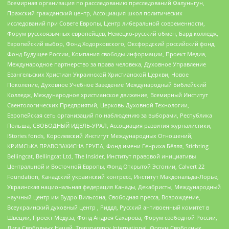
Всемирная организация по расследованию преследований Фалуньгун,
Пражский гражданский центр, Ассоциация школ политических
исследований при Совете Европы, Центр либеральной современности,
Форум русскоязычных европейцев, Немецко-русский обмен, Бард колледж,
Европейский выбор, Фонд Ходорковского, Оксфордский российский фонд,
Фонд Будущее России, Компания свободы информации, Проект Медиа,
Международное партнерство за права человека, Духовное Управление
Евангельских Христиан Украинской Христианской Церкви, Новое
Поколение, Духовное Учебное Заведение Международный Библейский
Колледж, Международное христианское движение, Всемирный Институт
Саентологических Предприятий, Церковь Духовной Технологии,
Европейская сеть организаций по наблюдению за выборами, Республика
Польша, СВОБОДНЫЙ ИДЕЛЬ-УРАЛ, Ассоциация развития журналистики,
IStories fonds, Королевский Институт Международных Отношений,
КРИМСЬКА ПРАВОЗАХИСНА ГРУПА, Фонд имени Генриха Бёлля, Stichting
Bellingcat, Bellingcat Ltd, The Insider, Институт правовой инициативы
Центральной и Восточной Европы, Фонд Открытой Эстонии, Calvert 22
Foundation, Канадский украинский конгресс, Институт Макдональда-Лорье,
Украинская национальная федерация Канады, Декабристы, Международный
научный центр им Вудро Вильсона, Свободная пресса, Возрождение,
Всеукраинский духовный центр , Риддл, Русский антивоенный комитет в
Швеции, Проект Медуза, Фонд Андрея Сахарова, Форум свободной России,
Лига Свободных Наций, Transparеncy International, Форум Свободных