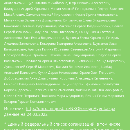
Анатольевич, Щур Татьяна Михайловна, Щур Николай Алексеевич,
Блинушов Андрей Юрьевич, Мосин Алексей Геннадьевич, Гефтер Валентин
Михайлович, Симонов Алексей Кириллович, Флиге Ирина Анатольевна,
Мельникова Валентина Дмитриевна, Вититинова Елена Владимировна,
Баженова Светлана Куприяновна, Максимов Сергей Владимирович, Беляев
Сергей Иванович, Голубева Елена Николаевна, Ганнушкина Светлана
Алексеевна, Закс Елена Владимировна, Буртина Елена Юрьевна, Гендель
Людмила Залмановна, Кокорина Екатерина Алексеевна, Шуманов Илья
Вячеславович, Арапова Галина Юрьевна, Свечников Анатолий Мариевич,
Прохоров Вадим Юрьевич, Шахова Елена Владимировна, Подузов Сергей
Васильевич, Протасова Ирина Вячеславовна, Литинский Леонид Борисович,
Лукашевский Сергей Маркович, Бахмин Вячеслав Иванович, Шабад
Анатолий Ефимович, Сухих Дарья Николаевна, Орлов Олег Петрович,
Добровольская Анна Дмитриевна, Королева Александра Евгеньевна,
Смирнов Владимир Александрович, Вицин Сергей Ефимович, Золотухин
Борис Андреевич, Левинсон Лев Семенович, Локшина Татьяна Иосифовна,
Орлов Олег Петрович, Полякова Мара Федоровна, Резник Генри Маркович,
Захаров Герман Константинович
Источник:
http://unro.minjust.ru/NKOForeignAgent.aspx
данные на
24.03.2022
* Единый федеральный список организаций, в том числе
иностранных и международных организаций, признанных