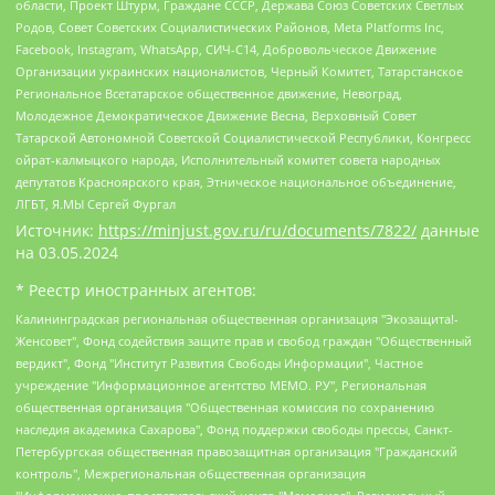
области, Проект Штурм, Граждане СССР, Держава Союз Советских Светлых
Родов, Совет Советских Социалистических Районов, Meta Platforms Inc,
Facebook, Instagram, WhatsApp, СИЧ-С14, Добровольческое Движение
Организации украинских националистов, Черный Комитет, Татарстанское
Региональное Всетатарское общественное движение, Невоград,
Молодежное Демократическое Движение Весна, Верховный Совет
Татарской Автономной Советской Социалистической Республики, Конгресс
ойрат-калмыцкого народа, Исполнительный комитет совета народных
депутатов Красноярского края, Этническое национальное объединение,
ЛГБТ, Я.МЫ Сергей Фургал
Источник:
https://minjust.gov.ru/ru/documents/7822/
данные
на
03.05.2024
* Реестр иностранных агентов:
Калининградская региональная общественная организация "Экозащита!-Женсовет", Фонд содействия защите прав и свобод граждан "Общественный вердикт", Фонд "Институт Развития Свободы Информации", Частное учреждение "Информационное агентство МЕМО. РУ", Региональная общественная организация "Общественная комиссия по сохранению наследия академика Сахарова", Фонд поддержки свободы прессы, Санкт-Петербургская общественная правозащитная организация "Гражданский контроль", Межрегиональная общественная организация "Информационно-просветительский центр "Мемориал", Региональный Фонд "Центр Защиты Прав Средств Массовой Информации", с 05.12.2023 Фонд "Центр Защиты Прав Средств массовой информации", Региональная общественная благотворительная организация помощи беженцам и мигрантам "Гражданское содействие", Негосударственное образовательное учреждение дополнительного профессионального образования (повышение квалификации) специалистов "АКАДЕМИЯ ПО ПРАВАМ ЧЕЛОВЕКА", Свердловская региональная общественная организация "Сутяжник", Автономная некоммерческая организация "Центр независимых социологических исследований", Союз общественных объединений "Российский исследовательский центр по правам человека", Региональное общественное учреждение научно-информационный центр "МЕМОРИАЛ", Некоммерческая организация "Фонд защиты гласности", Автономная некоммерческая организация "Институт прав человека", Городская общественная организация "Екатеринбургское общество "МЕМОРИАЛ", Городская общественная организация "Рязанское историко-просветительское и правозащитное общество "Мемориал" (Рязанский Мемориал), Челябинский региональный орган общественной самодеятельности – женское общественное объединение "Женщины Евразии", Челябинский региональный орган общественной самодеятельности "Уральская правозащитная группа", Фонд содействия защите здоровья и социальной справедливости имени Андрея Рылькова, Автономная Некоммерческая Организация "Аналитический Центр Юрия Левады", Автономная некоммерческая организация социальной поддержки населения "Проект Апрель", Региональная общественная организация помощи женщинам и детям, находящимся в кризисной ситуации "Информационно-методический центр "Анна", Фонд содействия развитию массовых коммуникаций и правовому просвещению "Так-так-Так", Фонд содействия устойчивому развитию "Серебряная тайга", Свердловский региональный общественный фонд социальных проектов "Новое время", "Idel.Реалии", Кавказ.Реалии, Крым.Реалии, Телеканал Настоящее Время, Татаро-башкирская служба Радио Свобода (Azatliq Radiosi), Радио Свободная Европа/Радио Свобода (PCE/PC), "Сибирь.Реалии", "Фактограф", Благотворительный фонд помощи осужденным и их семьям, Автономная некоммерческая организация "Институт глобализации и социальных движений", Фонд "В защиту прав заключенных", Частное учреждение "Центр поддержки и содействия развитию средств массовой информации", Пензенский региональный общественный благотворительный фонд "Гражданский союз", "Север.Реалии", Некоммерческая организация Фонд "Правовая инициатива", Общество с ограниченной ответственностью "Радио Свободная Европа/Радио Свобода", Чешское информационное агентство "MEDIUM-ORIENT", Красноярская региональная общественная организация "Мы против СПИДа", Камалягин Денис Николаевич, Маркелов Сергей Евгеньевич, Пономарев Лев Александрович, Савицкая Людмила Алексеевна, Автономная некоммерческая организация "Центр по работе с проблемой насилия "НАСИЛИЮ.НЕТ", Межрегиональный профессиональный союз работников здравоохранения "Альянс врачей", Юридическое лицо, зарегистрированное в Латвийской Республике, SIA "Medusa Project" (регистрационный номер 40103797863, дата регистрации 10.06.2014), Некоммерческая организация "Фонд по борьбе с коррупцией", Автономная некоммерческая организация "Институт права и публичной политики", Баданин Роман Сергеевич, Гликин Максим Александрович, Железнова Мария Михайловна, Лукьянова Юлия Сергеевна, Маетная Елизавета Витальевна, Маняхин Петр Борисович, Чуракова Ольга Владимировна, Ярош Юлия Петровна, Юридическое лицо "The Insider SIA", зарегистрированное в Риге, Латвийская Республика (дата регистрации 26.06.2015), являющееся администратором доменного имени интернет-издания "The Insider SIA", https://theins.ru, Постернак Алексей Евгеньевич, Рубин Михаил Аркадьевич, Анин Роман Александрович, Юридическое лицо Istories fonds, зарегистрированное в Латвийской Республике (регистрационный номер 50008295751, дата регистрации 24.02.2020), Великовский Дмитрий Александрович, Долинина Ирина Николаевна, Мароховская Алеся Алексеевна, Шлейнов Роман Юрьевич, Шмагун Олеся Валентиновна, Общество с ограниченной ответственностью "Альтаир 2021", Общество с ограниченной ответственностью "Вега 2021", Общество с ограниченной ответственностью "Главный редактор 2021", Общество с ограниченной ответственностью "Ромашки монолит", Важенков Артем Валерьевич, Ивановская областная общественная организация "Центр гендерных исследований", Гурман Юрий Альбертович, Медиапроект "ОВД-Инфо", Егоров Владимир Владимирович, Жилинский Владимир Александрович, Общество с ограниченной ответственностью "ЗП", Иванова София Юрьевна, Карезина Инна Павловна, Кильтау Екатерина Викторовна, Петров Алексей Викторович, Пискунов Сергей Евгеньевич, Смирнов Сергей Сергеевич, Тихонов Михаил Сергеевич, Общество с ограниченной ответственностью "ЖУРНАЛИСТ-ИНОСТРАННЫЙ АГЕНТ", Арапова Галина Юрьевна, Вольтская Татьяна Анатольевна, Американская компания "Mason G.E.S. Anonymous Foundation" (США), являющаяся владельцем интернет-издания https://mnews.world/, Компания "Stichting Bellingcat", зарегистрированная в Нидерландах (дата регистрации 11.07.2018), Захаров Андрей Вячеславович, Клепиковская Екатерина Дмитриевна, Общество с ограниченной ответственностью "МЕМО", Перл Роман Александрович, Симонов Евгений Алексеевич, Соловьева Елена Анатольевна, Сотников Даниил Владимирович, Сурначева Елизавета Дмитриевна, Автономная некоммерческая организация по защите прав человека и информированию населения "Якутия – Наше Мнение", Общество с ограниченной ответственностью "Москоу диджитал медиа", с 26.01.2023 Общество с ограниченной ответственностью "Чайка Белые сады", Ветошкина Валерия Валерьевна, Заговора Максим Александрович, Межрегиональное общественное движение "Российская ЛГБТ - сеть", Оленичев Максим Владимирович, Павлов Иван Юрьевич, Скворцова Елена Сергеевна, Общество с ограниченной ответственностью "Как бы инагент", Кочетков Игорь Викторович, Общество с ограниченной ответственностью "Честные выборы", Еланчик Олег Александрович, Общество с ограниченной ответственностью "Нобелевский призыв", Гималова Регина Эмилевна, Григорьев Андрей Валерьевич, Григорьева Алина Александровна, Ассоциация по содействию защите прав призывников, альтернативнослужащих и военнослужащих "Правозащитная группа "Гражданин.Армия.Право", Хисамова Регина Фаритовна, Автономная некоммерческая организация по реализации социально-правовых программ "Лилит", Дальневосточное общественное движение "Маяк", Санкт-Петербургская ЛГБТ-инициативная группа "Выход", Инициативная группа ЛГБТ+ "Реверс", Алексеев Андрей Викторович, Бекбулатова Таисия Львовна, Беляев Иван Михайлович, Владыкина Елена Сергеевна, Гельман Марат Александрович, Никульшина Вероника Юрьевна, Толоконникова Надежда Андреевна, Шендерович Виктор Анатольевич, Общество с ограниченной ответственностью "Данное сообщение", Общество с ограниченной ответственностью Издательский дом "Новая глава", Айнбиндер Александра Александровна, Московский комьюнити-центр для ЛГБТ+инициатив, Благотворительный фонд развития филантропии, Deutsche Welle (Германия, Kurt-Schumacher-Strasse 3, 53113 Bonn), Борзунова Мария Михайловна, Воробьев Виктор Викторович, Голубева Анна Львовна, Константинова Алла Михайловна, Малкова Ирина Владимировна, Мурадов Мурад Абдулгалимович, Осетинская Елизавета Николаевна, Понасенков Евгений Николаевич, Ганапольский Матвей Юрьевич, Киселев Евгений Алексеевич, Борухович Ирина Григорьевна, Дремин Иван Тимофеевич, Дубровский Дмитрий Викторович, Красноярская региональная общественная организация поддержки и развития альтернативных образовательных технологий и межкультурных коммуникаций "ИНТЕРРА", Маяковская Екатерина Алексеевна, Фейгин Марк Захарович, Филимонов Андрей Викторович, Дзугкоева Регина Николаевна, Доброхотов Роман Александрович, Дудь Юрий Александрович, Елкин Сергей Владимирович, Кругликов Кирилл Игоревич, Сабунаева Мария Леонидовна, Семенов Алексей Владимирович, Шаинян Карен Багратович, Шульман Екатерина Михайловна, Асафьев Артур Валерьевич, Вахштайн Виктор Семенович, Венедиктов Алексей Алексеевич, Лушникова Екатерина Евгеньевна, Волков Леонид Михайлович, Невзоров Александр Глебович, Пархоменко Сергей Борисович, Сироткин Ярослав Николаевич, Кара-Мурза Владимир Владимирович, Баранова Наталья Владимировна, Гозман Леонид Яковлевич, Кагарлицкий Борис Юльевич, Климарев Михаил Валерьевич, Милов Владимир Станиславович, Автономная некоммерческая организация Краснодарский центр современного искусства "Типография", Моргенштерн Алишер Тагирович, Соболь Любовь Эдуардовна, Общество с ограниченной ответственностью "ЛИЗА НОРМ", Каспаров Гарри Кимович, Ходорковский Михаил Борисович, Общество с ограниченной ответственностью "Апрельские тезисы", Данилович Ирина Брониславовна, Кашин Олег Владимирович, Петров Николай Владимирович, Пивоваров Алексей Владимирович, Соколов Михаил Владимирович, Цветкова Юлия Владимировна, Чичваркин Евгений Александрович, Комитет против пыток/Команда против пыток, Общество с ограниченной ответственностью "Первый научный", Общество с ограниченной ответственностью "Вертолет и ко", Белоцерковская Вероника Борисовна, Кац Максим Евгеньевич, Лазарева Татьяна Юрьевна, Шаведдинов Руслан Табризович, Яшин Илья Валерьевич, Общество с ограниченной ответственностью "Иноагент ААВ", Алешковский Дмитрий Петрович, Альбац Евгения Марковна, Быков Дмитрий Львович, Галямина Юлия Евгеньевна, Лойко Сергей Леонидович, Мартынов Кирилл Константинович, Медведев Сергей Александрович, Крашенинников Федор Геннадиевич, Гордеева Катерина Вл