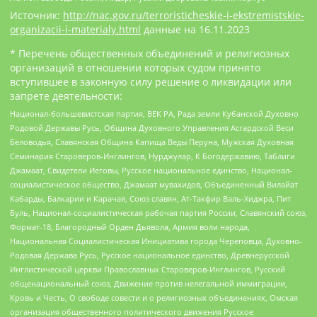
Источник:
http://nac.gov.ru/terroristicheskie-i-ekstremistskie-
organizacii-i-materialy.html
данные на
16.11.2023
* Перечень общественных объединений и религиозных
организаций в отношении которых судом принято
вступившее в законную силу решение о ликвидации или
запрете деятельности:
Национал-большевистская партия, ВЕК РА, Рада земли Кубанской Духовно
Родовой Державы Русь, Община Духовного Управления Асгардской Веси
Беловодья, Славянская Община Капища Веды Перуна, Мужская Духовная
Семинария Староверов-Инглингов, Нурджулар, К Богодержавию, Таблиги
Джамаат, Свидетели Иеговы, Русское национальное единство, Национал-
социалистическое общество, Джамаат мувахидов, Объединенный Вилайат
Кабарды, Балкарии и Карачая, Союз славян, Ат-Такфир Валь-Хиджра, Пит
Буль, Национал-социалистическая рабочая партия России, Славянский союз,
Формат-18, Благородный Орден Дьявола, Армия воли народа,
Национальная Социалистическая Инициатива города Череповца, Духовно-
Родовая Держава Русь, Русское национальное единство, Древнерусской
Инглистической церкви Православных Староверов-Инглингов, Русский
общенациональный союз, Движение против нелегальной иммиграции,
Кровь и Честь, О свободе совести и о религиозных объединениях, Омская
организация общественного политического движения Русское