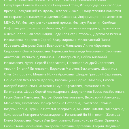
Петербурге Совета Министров Северных Стран, Фонд поддержки свободы
прессы, Гражданский контроль, Человек и Закон, Общественная комиссия
по сохранению наследия академика Сахарова, Информационное агентство
МЕМО. РУ, Институт региональной прессы, Институт Развития Свободы
Информации, Экозащита!-Женсовет, Общественный вердикт, Евразийская
антимонопольная ассоциация, Бедушев Петр Петрович, Дзугкоева Регина
Николаевна, Кривенко Сергей Владимирович, Милославский Павел
Юрьевич, Шнырова Ольга Вадимовна, Чанышева Лилия Айратовна,
Сидорович Ольга Борисовна, Туровский Александр Алексеевич, Васильева
Анастасия Евгеньевна, Ривина Анна Валерьевна, Бойко Анатолий
Николаевич, Дугин Сергей Георгиевич, Пивоваров Андрей Сергеевич,
Аверин Виталий Евгеньевич, Барахоев Магомед Бекханович, Шарипков
Олег Викторович, Мошель Ирина Ароновна, Шведов Григорий Сергеевич,
Пономарев Лев Александрович, Каргалицкий Борис Юльевич, Созаев
Валерий Валерьевич, Исламов Тимур Рифгатович, Романова Ольга
Евгеньевна, Щаров Сергей Алексадрович, Цирульников Борис Альбертович,
Гасан Ольга Павловна, Паутов Юрий Анатольевич, Верховский Александр
Маркович, Пислакова-Паркер Марина Петровна, Кочеткова Татьяна
Владимировна, Чуркина Наталья Валерьевна, Акимова Татьяна Николаевна,
Золотарева Екатерина Александровна, Рачинский Ян Збигневич, Жемкова
Елена Борисовна, Гудков Лев Дмитриевич, Илларионова Юлия Юрьевна,
Саранг Анна Васильевна, Захарова Светлана Сергеевна, Аверин Владимир