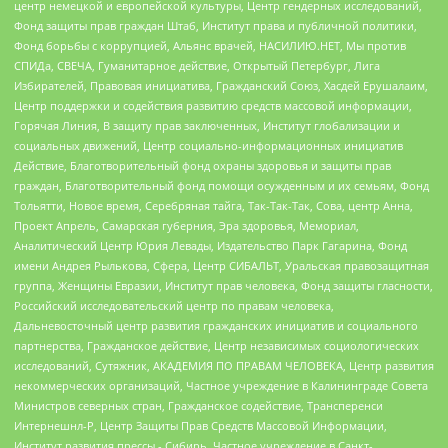
центр немецкой и европейской культуры, Центр гендерных исследований,
Фонд защиты прав граждан Штаб, Институт права и публичной политики,
Фонд борьбы с коррупцией, Альянс врачей, НАСИЛИЮ.НЕТ, Мы против
СПИДа, СВЕЧА, Гуманитарное действие, Открытый Петербург, Лига
Избирателей, Правовая инициатива, Гражданский Союз, Хасдей Ерушалаим,
Центр поддержки и содействия развитию средств массовой информации,
Горячая Линия, В защиту прав заключенных, Институт глобализации и
социальных движений, Центр социально-информационных инициатив
Действие, Благотворительный фонд охраны здоровья и защиты прав
граждан, Благотворительный фонд помощи осужденным и их семьям, Фонд
Тольятти, Новое время, Серебряная тайга, Так-Так-Так, Сова, центр Анна,
Проект Апрель, Самарская губерния, Эра здоровья, Мемориал,
Аналитический Центр Юрия Левады, Издательство Парк Гагарина, Фонд
имени Андрея Рылькова, Сфера, Центр СИБАЛЬТ, Уральская правозащитная
группа, Женщины Евразии, Институт прав человека, Фонд защиты гласности,
Российский исследовательский центр по правам человека,
Дальневосточный центр развития гражданских инициатив и социального
партнерства, Гражданское действие, Центр независимых социологических
исследований, Сутяжник, АКАДЕМИЯ ПО ПРАВАМ ЧЕЛОВЕКА, Центр развития
некоммерческих организаций, Частное учреждение в Калининграде Совета
Министров северных стран, Гражданское содействие, Трансперенси
Интернешнл-Р, Центр Защиты Прав Средств Массовой Информации,
Институт развития прессы - Сибирь, Частное учреждение в Санкт-