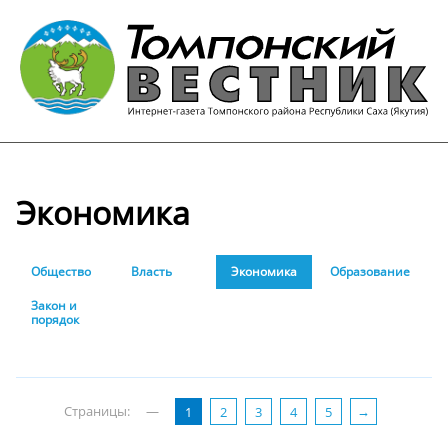
Экономика
Общество
Власть
Экономика
Образование
Закон и
порядок
Страницы:
—
1
2
3
4
5