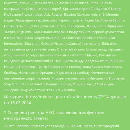
комитет России, Russie-Libertes, La Asocicion de Rusos Libres, Союз за
возвращение Северных территорий, Крымскотатарский Ресурсный Центр,
Глобальный союз IndustriALL, Russian Election Monitor, Article 19, Мнение
медиа, Федерация анархического черного креста, Радио Свободная Европа,
Германское общество изучения Восточной Европы, Фонд имени Фридриха
Эберта, XZ gGmbH, Мобильная академия поддержки гендерной демократии
и миротворчества, Форум имени Льва Копелева, American Councils for
International Education, Cultural Vistas, Institute of International Education,
Антивоенное движение Антальи, Открытый диалог, Школа международных
отношений и государственной политики им Питера Мунка, Российско-
канадский демократический альянс, Школа международных отношений им
Нормана Патерсона, Центр Гражданских Свобод, Фонд Бориса Немцова за
Свободу, Фонд имени Фридриха Науманна за свободу, Феминистское
антивоенное сопротивление, Комитет независимости Ингушетии, Прометей,
Stop Occupation of Karelia, Вернись живым, Фридом Хаус, СОТА медиа,
Либерально-демократическая Лига Украины
Источник:
https://minjust.gov.ru/ru/documents/7756/
данные
на
13.05.2024
* Сведения реестра НКО, выполняющих функции
иностранного агента:
Лилит, Правозащитная группа Гражданин.Армия.Право, Нижегородский