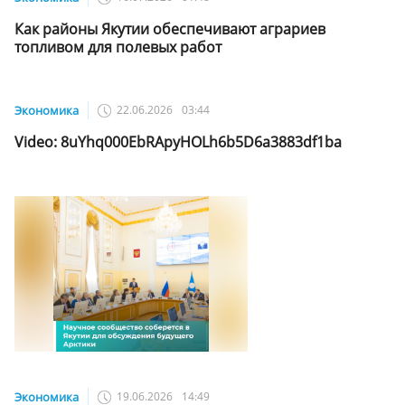
Как районы Якутии обеспечивают аграриев
топливом для полевых работ
Экономика
22.06.2026
03:44
Video: 8uYhq000EbRApyHOLh6b5D6a3883df1ba
Экономика
19.06.2026
14:49