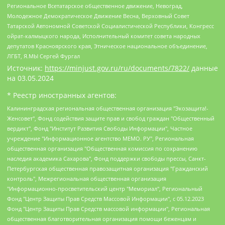
Региональное Всетатарское общественное движение, Невоград,
Молодежное Демократическое Движение Весна, Верховный Совет
Татарской Автономной Советской Социалистической Республики, Конгресс
ойрат-калмыцкого народа, Исполнительный комитет совета народных
депутатов Красноярского края, Этническое национальное объединение,
ЛГБТ, Я.МЫ Сергей Фургал
Источник:
https://minjust.gov.ru/ru/documents/7822/
данные
на
03.05.2024
* Реестр иностранных агентов:
Калининградская региональная общественная организация "Экозащита!-Женсовет", Фонд содействия защите прав и свобод граждан "Общественный вердикт", Фонд "Институт Развития Свободы Информации", Частное учреждение "Информационное агентство МЕМО. РУ", Региональная общественная организация "Общественная комиссия по сохранению наследия академика Сахарова", Фонд поддержки свободы прессы, Санкт-Петербургская общественная правозащитная организация "Гражданский контроль", Межрегиональная общественная организация "Информационно-просветительский центр "Мемориал", Региональный Фонд "Центр Защиты Прав Средств Массовой Информации", с 05.12.2023 Фонд "Центр Защиты Прав Средств массовой информации", Региональная общественная благотворительная организация помощи беженцам и мигрантам "Гражданское содействие", Негосударственное образовательное учреждение дополнительного профессионального образования (повышение квалификации) специалистов "АКАДЕМИЯ ПО ПРАВАМ ЧЕЛОВЕКА", Свердловская региональная общественная организация "Сутяжник", Автономная некоммерческая организация "Центр независимых социологических исследований", Союз общественных объединений "Российский исследовательский центр по правам человека", Региональное общественное учреждение научно-информационный центр "МЕМОРИАЛ", Некоммерческая организация "Фонд защиты гласности", Автономная некоммерческая организация "Институт прав человека", Городская общественная организация "Екатеринбургское общество "МЕМОРИАЛ", Городская общественная организация "Рязанское историко-просветительское и правозащитное общество "Мемориал" (Рязанский Мемориал), Челябинский региональный орган общественной самодеятельности – женское общественное объединение "Женщины Евразии", Челябинский региональный орган общественной самодеятельности "Уральская правозащитная группа", Фонд содействия защите здоровья и социальной справедливости имени Андрея Рылькова, Автономная Некоммерческая Организация "Аналитический Центр Юрия Левады", Автономная некоммерческая организация социальной поддержки населения "Проект Апрель", Региональная общественная организация помощи женщинам и детям, находящимся в кризисной ситуации "Информационно-методический центр "Анна", Фонд содействия развитию массовых коммуникаций и правовому просвещению "Так-так-Так", Фонд содействия устойчивому развитию "Серебряная тайга", Свердловский региональный общественный фонд социальных проектов "Новое время", "Idel.Реалии", Кавказ.Реалии, Крым.Реалии, Телеканал Настоящее Время, Татаро-башкирская служба Радио Свобода (Azatliq Radiosi), Радио Свободная Европа/Радио Свобода (PCE/PC), "Сибирь.Реалии", "Фактограф", Благотворительный фонд помощи осужденным и их семьям, Автономная некоммерческая организация "Институт глобализации и социальных движений", Фонд "В защиту прав заключенных", Частное учреждение "Центр поддержки и содействия развитию средств массовой информации", Пензенский региональный общественный благотворительный фонд "Гражданский союз", "Север.Реалии", Некоммерческая организация Фонд "Правовая инициатива", Общество с ограниченной ответственностью "Радио Свободная Европа/Радио Свобода", Чешское информационное агентство "MEDIUM-ORIENT", Красноярская региональная общественная организация "Мы против СПИДа", Камалягин Денис Николаевич, Маркелов Сергей Евгеньевич, Пономарев Лев Александрович, Савицкая Людмила Алексеевна, Автономная некоммерческая организация "Центр по работе с проблемой насилия "НАСИЛИЮ.НЕТ", Межрегиональный профессиональный союз работников здравоохранения "Альянс врачей", Юридическое лицо, зарегистрированное в Латвийской Республике, SIA "Medusa Project" (регистрационный номер 40103797863, дата регистрации 10.06.2014), Некоммерческая организация "Фонд по борьбе с коррупцией", Автономная некоммерческая организация "Институт права и публичной политики", Баданин Роман Сергеевич, Гликин Максим Александрович, Железнова Мария Михайловна, Лукьянова Юлия Сергеевна, Маетная Елизавета Витальевна, Маняхин Петр Борисович, Чуракова Ольга Владимировна, Ярош Юлия Петровна, Юридическое лицо "The Insider SIA", зарегистрированное в Риге, Латвийская Республика (дата регистрации 26.06.2015), являющееся администратором доменного имени интернет-издания "The Insider SIA", https://theins.ru, Постернак Алексей Евгеньевич, Рубин Михаил Аркадьевич, Анин Роман Александрович, Юридическое лицо Istories fonds, зарегистрированное в Латвийской Республике (регистрационный номер 50008295751, дата регистрации 24.02.2020), Великовский Дмитрий Александрович, Долинина Ирина Николаевна, Мароховская Алеся Алексеевна, Шлейнов Роман Юрьевич, Шмагун Олеся Валентиновна, Общество с ограниченной ответственностью "Альтаир 2021", Общество с ограниченной ответственностью "Вега 2021", Общество с ограниченной ответственностью "Главный редактор 2021", Общество с ограниченной ответственностью "Ромашки монолит", Важенков Артем Валерьевич, Ивановская областная общественная организация "Центр гендерных исследований", Гурман Юрий Альбертович, Медиапроект "ОВД-Инфо", Егоров Владимир Владимирович, Жилинский Владимир Александрович, Общество с ограниченной ответственностью "ЗП", Иванова София Юрьевна, Карезина Инна Павловна, Кильтау Екатерина Викторовна, Петров Алексей Викторович, Пискунов Сергей Евгеньевич, Смирнов Сергей Сергеевич, Тихонов Михаил Сергеевич, Общество с ограниченной ответственностью "ЖУРНАЛИСТ-ИНОСТРАННЫЙ АГЕНТ", Арапова Галина Юрьевна, Вольтская Татьяна Анатольевна, Американская компания "Mason G.E.S. Anonymous Foundation" (США), являющаяся владельцем интернет-издания https://mnews.world/, Компания "Stichting Bellingcat", зарегистрированная в Нидерландах (дата регистрации 11.07.2018), Захаров Андрей Вячеславович, Клепиковская Екатерина Дмитриевна, Общество с ограниченной ответственностью "МЕМО", Перл Роман Александрович, Симонов Евгений Алексеевич, Соловьева Елена Анатольевна, Сотников Даниил Владимирович, Сурначева Елизавета Дмитриевна, Автономная некоммерческая организация по защите прав человека и информированию населения "Якутия – Наше Мнение", Общество с ограниченной ответственностью "Москоу диджитал медиа", с 26.01.2023 Общество с ограниченной ответственностью "Чайка Белые сады", Ветошкина Валерия Валерьевна, Заговора Максим Александрович, Межрегиональное общественное движение "Российская ЛГБТ - сеть", Оленичев Максим Владимирович, Павлов Иван Юрьевич, Скворцова Елена Сергеевна, Общество с ограниченной ответственностью "Как бы инагент", Кочетков Игорь Викторович, Общество с ограниченной ответственностью "Честные выборы", Еланчик Олег Александрович, Общество с ограниченной ответственностью "Нобелевский призыв", Гималова Регина Эмилевна, Григорьев Андрей Валерьевич, Григорьева Алина Александровна, Ассоциация по содействию защите прав призывников, альтернативнослужащих и военнослужащих "Правозащитная группа "Гражданин.Армия.Право", Хисамова Регина Фаритовна, Автономная некоммерческая организация по реализации социально-правовых программ "Лилит", Дальневосточное общественное движение "Маяк", Санкт-Петербургская ЛГБТ-инициативная группа "Выход", Инициативная группа ЛГБТ+ "Реверс", Алексеев Андрей Викторович, Бекбулатова Таисия Львовна, Беляев Иван Михайлович, Владыкина Елена Сергеевна, Гельман Марат Александрович, Никульшина Вероника Юрьевна, Толоконникова Надежда Андреевна, Шендерович Виктор Анатольевич, Общество с ограниченной ответственностью "Данное сообщение", Общество с ограниченной ответственностью Издательский дом "Новая глава", Айнбиндер Александра Александровна, Московский комьюнити-центр для ЛГБТ+инициатив, Благотворительный фонд развития филантропии, Deutsche Welle (Германия, Kurt-Schumacher-Strasse 3, 53113 Bonn), Борзунова Мария Михайловна, Воробьев Виктор Викторович, Голубева Анна Львовна, Константинова Алла Михайловна, Малкова Ирина Владимировна, Мурадов Мурад Абдулгалимович, Осетинская Елизавета Николаевна, Понасенков Евгений Николаевич, Ганапольский Матвей Юрьевич, Киселев Евгений Алексеевич, Борухович Ирина Григорьевна, Дремин Иван Тимофеевич, Дубровский Дмитрий Викторович, Красноярская региональная общественная организация поддержки и развития альтернативных образовательных технологий и межкультурных коммуникаций "ИНТЕРРА", Маяковская Екатерина Алексеевна, Фейгин Марк Захарович, Филимонов Андрей Викторович, Дзугкоева Регина Николаевна, Доброхотов Роман Александрович, Дудь Юрий Александрович, Елкин Сергей Владимирович, Кругликов Кирилл Игоревич, Сабунаева Мария Леонидовна, Семенов Алексей Владимирович, Шаинян Карен Багратович, Шульман Екатерина Михайловна, Асафьев Артур Валерьевич, Вахштайн Виктор Семенович, Венедиктов Алексей Алексеевич, Лушникова Екатерина Евгеньевна, Волков Леонид Михайлович, Невзоров Александр Глебович, Пархоменко Сергей Борисович, Сироткин Ярослав Николаевич, Кара-Мурза Владимир Владимирович, Баранова Наталья Владимировна, Гозман Леонид Яковлевич, Кагарлицкий Борис Юльевич, Климарев Михаил Валерьевич, Милов Владимир Станиславович, Автономная некоммерческая организация Краснодарский центр современного искусства "Типография", Моргенштерн Алишер Тагирович, Соболь Любовь Эдуардовна, Общество с ограниченной ответственностью "ЛИЗА НОРМ", Каспаров Гарри Кимович, Ходорковский Михаил Борисович, Общество с ограниченной ответственностью "Апрельские тезисы", Данилович Ирина Брониславовна, Кашин Олег Владимирович, Петров Николай Владимирович, Пивоваров Алексей Владимирович, Соколов Михаил Владимирович, Цветкова Юлия Владимировна, Чичваркин Евгений Александрович, Комитет против пыток/Команда против пыток, Общество с ограниченной ответственностью "Первый научный", Общество с ограниченной ответственностью "Вертолет и ко", Белоцерковская Вероника Борисовна, Кац Максим Евгеньевич, Лазарева Татьяна Юрьевна, Шаведдинов Руслан Табризович, Яшин Илья Валерьевич, Общество с ограниченной ответственностью "Иноагент ААВ", Алешковский Дмитрий Петрович, Альбац Евгения Марковна, Быков Дмитрий Львович, Галямина Юлия Евгеньевна, Лойко Сергей Леонидович, Мартынов Кирилл Константинович, Медведев Сергей Александрович, Крашенинников Федор Геннадиевич, Гордеева Катерина Вл