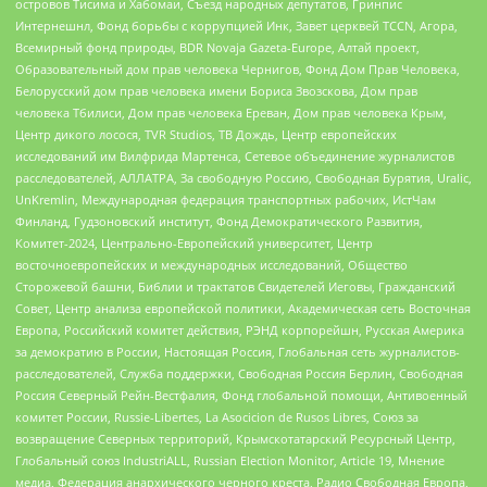
островов Тисима и Хабомаи, Съезд народных депутатов, Гринпис
Интернешнл, Фонд борьбы с коррупцией Инк, Завет церквей TCCN, Агора,
Всемирный фонд природы, BDR Novaja Gazeta-Europe, Алтай проект,
Образовательный дом прав человека Чернигов, Фонд Дом Прав Человека,
Белорусский дом прав человека имени Бориса Звозскова, Дом прав
человека Тбилиси, Дом прав человека Ереван, Дом прав человека Крым,
Центр дикого лосося, TVR Studios, ТВ Дождь, Центр европейских
исследований им Вилфрида Мартенса, Сетевое объединение журналистов
расследователей, АЛЛАТРА, За свободную Россию, Свободная Бурятия, Uralic,
UnKremlin, Международная федерация транспортных рабочих, ИстЧам
Финланд, Гудзоновский институт, Фонд Демократического Развития,
Комитет-2024, Центрально-Европейский университет, Центр
восточноевропейских и международных исследований, Общество
Сторожевой башни, Библии и трактатов Свидетелей Иеговы, Гражданский
Совет, Центр анализа европейской политики, Академическая сеть Восточная
Европа, Российский комитет действия, РЭНД корпорейшн, Русская Америка
за демократию в России, Настоящая Россия, Глобальная сеть журналистов-
расследователей, Служба поддержки, Свободная Россия Берлин, Свободная
Россия Северный Рейн-Вестфалия, Фонд глобальной помощи, Антивоенный
комитет России, Russie-Libertes, La Asocicion de Rusos Libres, Союз за
возвращение Северных территорий, Крымскотатарский Ресурсный Центр,
Глобальный союз IndustriALL, Russian Election Monitor, Article 19, Мнение
медиа, Федерация анархического черного креста, Радио Свободная Европа,