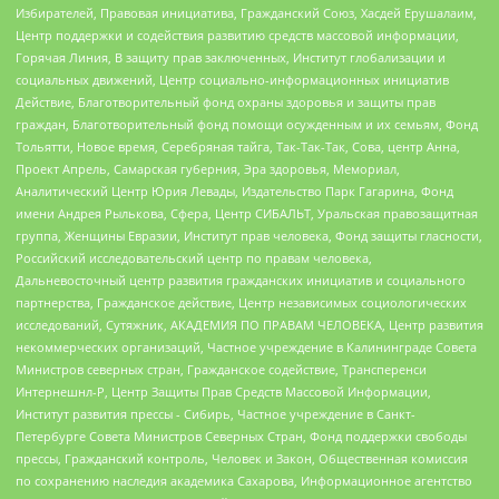
Избирателей, Правовая инициатива, Гражданский Союз, Хасдей Ерушалаим,
Центр поддержки и содействия развитию средств массовой информации,
Горячая Линия, В защиту прав заключенных, Институт глобализации и
социальных движений, Центр социально-информационных инициатив
Действие, Благотворительный фонд охраны здоровья и защиты прав
граждан, Благотворительный фонд помощи осужденным и их семьям, Фонд
Тольятти, Новое время, Серебряная тайга, Так-Так-Так, Сова, центр Анна,
Проект Апрель, Самарская губерния, Эра здоровья, Мемориал,
Аналитический Центр Юрия Левады, Издательство Парк Гагарина, Фонд
имени Андрея Рылькова, Сфера, Центр СИБАЛЬТ, Уральская правозащитная
группа, Женщины Евразии, Институт прав человека, Фонд защиты гласности,
Российский исследовательский центр по правам человека,
Дальневосточный центр развития гражданских инициатив и социального
партнерства, Гражданское действие, Центр независимых социологических
исследований, Сутяжник, АКАДЕМИЯ ПО ПРАВАМ ЧЕЛОВЕКА, Центр развития
некоммерческих организаций, Частное учреждение в Калининграде Совета
Министров северных стран, Гражданское содействие, Трансперенси
Интернешнл-Р, Центр Защиты Прав Средств Массовой Информации,
Институт развития прессы - Сибирь, Частное учреждение в Санкт-
Петербурге Совета Министров Северных Стран, Фонд поддержки свободы
прессы, Гражданский контроль, Человек и Закон, Общественная комиссия
по сохранению наследия академика Сахарова, Информационное агентство