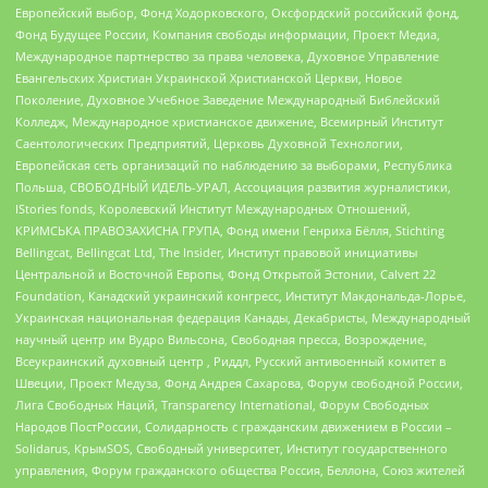
Европейский выбор, Фонд Ходорковского, Оксфордский российский фонд,
Фонд Будущее России, Компания свободы информации, Проект Медиа,
Международное партнерство за права человека, Духовное Управление
Евангельских Христиан Украинской Христианской Церкви, Новое
Поколение, Духовное Учебное Заведение Международный Библейский
Колледж, Международное христианское движение, Всемирный Институт
Саентологических Предприятий, Церковь Духовной Технологии,
Европейская сеть организаций по наблюдению за выборами, Республика
Польша, СВОБОДНЫЙ ИДЕЛЬ-УРАЛ, Ассоциация развития журналистики,
IStories fonds, Королевский Институт Международных Отношений,
КРИМСЬКА ПРАВОЗАХИСНА ГРУПА, Фонд имени Генриха Бёлля, Stichting
Bellingcat, Bellingcat Ltd, The Insider, Институт правовой инициативы
Центральной и Восточной Европы, Фонд Открытой Эстонии, Calvert 22
Foundation, Канадский украинский конгресс, Институт Макдональда-Лорье,
Украинская национальная федерация Канады, Декабристы, Международный
научный центр им Вудро Вильсона, Свободная пресса, Возрождение,
Всеукраинский духовный центр , Риддл, Русский антивоенный комитет в
Швеции, Проект Медуза, Фонд Андрея Сахарова, Форум свободной России,
Лига Свободных Наций, Transparеncy International, Форум Свободных
Народов ПостРоссии, Солидарность с гражданским движением в России –
Solidarus, КрымSOS, Свободный университет, Институт государственного
управления, Форум гражданского общества Россия, Беллона, Союз жителей