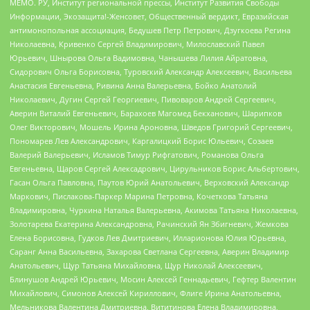
МЕМО. РУ, Институт региональной прессы, Институт Развития Свободы
Информации, Экозащита!-Женсовет, Общественный вердикт, Евразийская
антимонопольная ассоциация, Бедушев Петр Петрович, Дзугкоева Регина
Николаевна, Кривенко Сергей Владимирович, Милославский Павел
Юрьевич, Шнырова Ольга Вадимовна, Чанышева Лилия Айратовна,
Сидорович Ольга Борисовна, Туровский Александр Алексеевич, Васильева
Анастасия Евгеньевна, Ривина Анна Валерьевна, Бойко Анатолий
Николаевич, Дугин Сергей Георгиевич, Пивоваров Андрей Сергеевич,
Аверин Виталий Евгеньевич, Барахоев Магомед Бекханович, Шарипков
Олег Викторович, Мошель Ирина Ароновна, Шведов Григорий Сергеевич,
Пономарев Лев Александрович, Каргалицкий Борис Юльевич, Созаев
Валерий Валерьевич, Исламов Тимур Рифгатович, Романова Ольга
Евгеньевна, Щаров Сергей Алексадрович, Цирульников Борис Альбертович,
Гасан Ольга Павловна, Паутов Юрий Анатольевич, Верховский Александр
Маркович, Пислакова-Паркер Марина Петровна, Кочеткова Татьяна
Владимировна, Чуркина Наталья Валерьевна, Акимова Татьяна Николаевна,
Золотарева Екатерина Александровна, Рачинский Ян Збигневич, Жемкова
Елена Борисовна, Гудков Лев Дмитриевич, Илларионова Юлия Юрьевна,
Саранг Анна Васильевна, Захарова Светлана Сергеевна, Аверин Владимир
Анатольевич, Щур Татьяна Михайловна, Щур Николай Алексеевич,
Блинушов Андрей Юрьевич, Мосин Алексей Геннадьевич, Гефтер Валентин
Михайлович, Симонов Алексей Кириллович, Флиге Ирина Анатольевна,
Мельникова Валентина Дмитриевна, Вититинова Елена Владимировна,