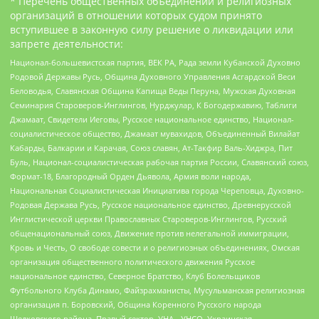
* Перечень общественных объединений и религиозных
организаций в отношении которых судом принято
вступившее в законную силу решение о ликвидации или
запрете деятельности:
Национал-большевистская партия, ВЕК РА, Рада земли Кубанской Духовно
Родовой Державы Русь, Община Духовного Управления Асгардской Веси
Беловодья, Славянская Община Капища Веды Перуна, Мужская Духовная
Семинария Староверов-Инглингов, Нурджулар, К Богодержавию, Таблиги
Джамаат, Свидетели Иеговы, Русское национальное единство, Национал-
социалистическое общество, Джамаат мувахидов, Объединенный Вилайат
Кабарды, Балкарии и Карачая, Союз славян, Ат-Такфир Валь-Хиджра, Пит
Буль, Национал-социалистическая рабочая партия России, Славянский союз,
Формат-18, Благородный Орден Дьявола, Армия воли народа,
Национальная Социалистическая Инициатива города Череповца, Духовно-
Родовая Держава Русь, Русское национальное единство, Древнерусской
Инглистической церкви Православных Староверов-Инглингов, Русский
общенациональный союз, Движение против нелегальной иммиграции,
Кровь и Честь, О свободе совести и о религиозных объединениях, Омская
организация общественного политического движения Русское
национальное единство, Северное Братство, Клуб Болельщиков
Футбольного Клуба Динамо, Файзрахманисты, Мусульманская религиозная
организация п. Боровский, Община Коренного Русского народа
Щелковского района, Правый сектор, УНА - УНСО, Украинская