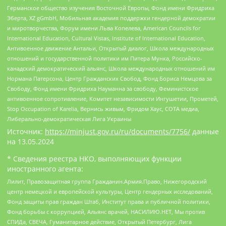
Германское общество изучения Восточной Европы, Фонд имени Фридриха
Эберта, XZ gGmbH, Мобильная академия поддержки гендерной демократии
и миротворчества, Форум имени Льва Копелева, American Councils for
International Education, Cultural Vistas, Institute of International Education,
Антивоенное движение Антальи, Открытый диалог, Школа международных
отношений и государственной политики им Питера Мунка, Российско-
канадский демократический альянс, Школа международных отношений им
Нормана Патерсона, Центр Гражданских Свобод, Фонд Бориса Немцова за
Свободу, Фонд имени Фридриха Науманна за свободу, Феминистское
антивоенное сопротивление, Комитет независимости Ингушетии, Прометей,
Stop Occupation of Karelia, Вернись живым, Фридом Хаус, СОТА медиа,
Либерально-демократическая Лига Украины
Источник:
https://minjust.gov.ru/ru/documents/7756/
данные
на
13.05.2024
* Сведения реестра НКО, выполняющих функции
иностранного агента:
Лилит, Правозащитная группа Гражданин.Армия.Право, Нижегородский
центр немецкой и европейской культуры, Центр гендерных исследований,
Фонд защиты прав граждан Штаб, Институт права и публичной политики,
Фонд борьбы с коррупцией, Альянс врачей, НАСИЛИЮ.НЕТ, Мы против
СПИДа, СВЕЧА, Гуманитарное действие, Открытый Петербург, Лига