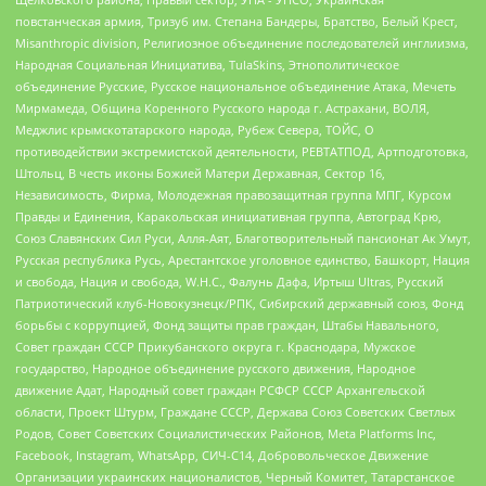
повстанческая армия, Тризуб им. Степана Бандеры, Братство, Белый Крест,
Misanthropic division, Религиозное объединение последователей инглиизма,
Народная Социальная Инициатива, TulaSkins, Этнополитическое
объединение Русские, Русское национальное объединение Атака, Мечеть
Мирмамеда, Община Коренного Русского народа г. Астрахани, ВОЛЯ,
Меджлис крымскотатарского народа, Рубеж Севера, ТОЙС, О
противодействии экстремистской деятельности, РЕВТАТПОД, Артподготовка,
Штольц, В честь иконы Божией Матери Державная, Сектор 16,
Независимость, Фирма, Молодежная правозащитная группа МПГ, Курсом
Правды и Единения, Каракольская инициативная группа, Автоград Крю,
Союз Славянских Сил Руси, Алля-Аят, Благотворительный пансионат Ак Умут,
Русская республика Русь, Арестантское уголовное единство, Башкорт, Нация
и свобода, Нация и свобода, W.H.С., Фалунь Дафа, Иртыш Ultras, Русский
Патриотический клуб-Новокузнецк/РПК, Сибирский державный союз, Фонд
борьбы с коррупцией, Фонд защиты прав граждан, Штабы Навального,
Совет граждан СССР Прикубанского округа г. Краснодара, Мужское
государство, Народное объединение русского движения, Народное
движение Адат, Народный совет граждан РСФСР СССР Архангельской
области, Проект Штурм, Граждане СССР, Держава Союз Советских Светлых
Родов, Совет Советских Социалистических Районов, Meta Platforms Inc,
Facebook, Instagram, WhatsApp, СИЧ-С14, Добровольческое Движение
Организации украинских националистов, Черный Комитет, Татарстанское