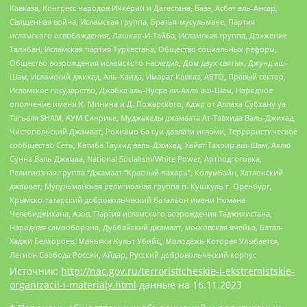
Кавказа, Конгресс народов Ичкерии и Дагестана, База, Асбат аль-Ансар,
Священная война, Исламская группа, Братья-мусульмане, Партия
исламского освобождения, Лашкар-И-Тайба, Исламская группа, Движение
Талибан, Исламская партия Туркестана, Общество социальных реформ,
Общество возрождения исламского наследия, Дом двух святых, Джунд аш-
Шам, Исламский джихад, Аль-Каида, Имарат Кавказ, АБТО, Правый сектор,
Исламское государство, Джабха аль-Нусра ли-Ахль аш-Шам, Народное
ополчение имени К. Минина и Д. Пожарского, Аджр от Аллаха Субхану уа
Тагьаля SHAM, АУМ Синрике, Муджахеды джамаата Ат-Тавхида Валь-Джихад,
Чистопольский Джамаат, Рохнамо ба суи давлати исломи, Террористическое
сообщество Сеть, Катиба Таухид валь-Джихад, Хайят Тахрир аш-Шам, Ахлю
Сунна Валь Джамаа, National Socialism/White Power, Артподготовка,
Религиозная группа “Джамаат “Красный пахарь”, Колумбайн, Хатлонский
джамаат, Мусульманская религиозная группа п. Кушкуль г. Оренбург,
Крымско-татарский добровольческий батальон имени Номана
Челебиджихана, Азов, Партия исламского возрождения Таджикистана,
Народная самооборона, Дуббайский джамаат, московская ячейка, Батал-
Хаджи Белхороев, Маньяки Культ Убийц, Молодёжь Которая Улыбается,
Легион Свобода России, Айдар, Русский добровольческий корпус
Источник:
http://nac.gov.ru/terroristicheskie-i-ekstremistskie-
organizacii-i-materialy.html
данные на
16.11.2023