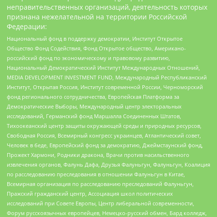
неправительственных организаций, деятельность которых
признана нежелательной на территории Российской
Федерации:
Национальный фонд в поддержку демократии, Институт Открытое
Общество Фонд Содействия, Фонд Открытое общество, Американо-
российский фонд по экономическому и правовому развитию,
Национальный Демократический Институт Международных Отношений,
MEDIA DEVELOPMENT INVESTMENT FUND, Международный Республиканский
Институт, Открытая Россия, Институт современной России, Черноморский
фонд регионального сотрудничества, Европейская Платформа за
Демократические Выборы, Международный центр электоральных
исследований, Германский фонд Маршалла Соединенных Штатов,
Тихоокеанский центр защиты окружающей среды и природных ресурсов,
Свободная Россия, Всемирный конгресс украинцев, Атлантический совет,
Человек в беде, Европейский фонд за демократию, Джеймстаунский фонд,
Прожект Хармони, Родники дракона, Врачи против насильственного
извлечения органов, Фалунь Дафа, Друзья Фалуньгун, Фалуньгун, Коалиция
по расследованию преследования в отношении Фалуньгун в Китае,
Всемирная организация по расследованию преследований Фалуньгун,
Пражский гражданский центр, Ассоциация школ политических
исследований при Совете Европы, Центр либеральной современности,
Форум русскоязычных европейцев, Немецко-русский обмен, Бард колледж,