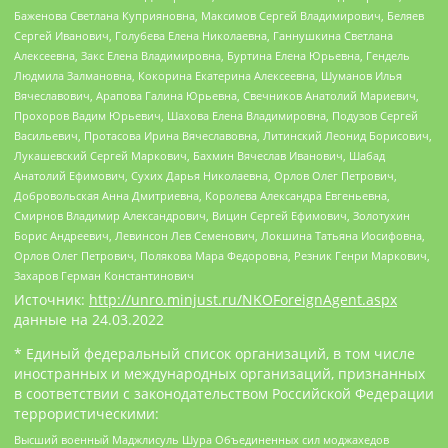
Баженова Светлана Куприяновна, Максимов Сергей Владимирович, Беляев
Сергей Иванович, Голубева Елена Николаевна, Ганнушкина Светлана
Алексеевна, Закс Елена Владимировна, Буртина Елена Юрьевна, Гендель
Людмила Залмановна, Кокорина Екатерина Алексеевна, Шуманов Илья
Вячеславович, Арапова Галина Юрьевна, Свечников Анатолий Мариевич,
Прохоров Вадим Юрьевич, Шахова Елена Владимировна, Подузов Сергей
Васильевич, Протасова Ирина Вячеславовна, Литинский Леонид Борисович,
Лукашевский Сергей Маркович, Бахмин Вячеслав Иванович, Шабад
Анатолий Ефимович, Сухих Дарья Николаевна, Орлов Олег Петрович,
Добровольская Анна Дмитриевна, Королева Александра Евгеньевна,
Смирнов Владимир Александрович, Вицин Сергей Ефимович, Золотухин
Борис Андреевич, Левинсон Лев Семенович, Локшина Татьяна Иосифовна,
Орлов Олег Петрович, Полякова Мара Федоровна, Резник Генри Маркович,
Захаров Герман Константинович
Источник:
http://unro.minjust.ru/NKOForeignAgent.aspx
данные на
24.03.2022
* Единый федеральный список организаций, в том числе
иностранных и международных организаций, признанных
в соответствии с законодательством Российской Федерации
террористическими:
Высший военный Маджлисуль Шура Объединенных сил моджахедов