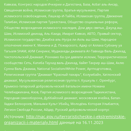
Кавказа, Конгресс народов Ичкерии и Дагестана, База, Асбат аль-Ансар,
Священная война, Исламская группа, Братья-мусульмане, Партия
исламского освобождения, Лашкар-И-Тайба, Исламская группа, Движение
Талибан, Исламская партия Туркестана, Общество социальных реформ,
Общество возрождения исламского наследия, Дом двух святых, Джунд аш-
Шам, Исламский джихад, Аль-Каида, Имарат Кавказ, АБТО, Правый сектор,
Исламское государство, Джабха аль-Нусра ли-Ахль аш-Шам, Народное
ополчение имени К. Минина и Д. Пожарского, Аджр от Аллаха Субхану уа
Тагьаля SHAM, АУМ Синрике, Муджахеды джамаата Ат-Тавхида Валь-Джихад,
Чистопольский Джамаат, Рохнамо ба суи давлати исломи, Террористическое
сообщество Сеть, Катиба Таухид валь-Джихад, Хайят Тахрир аш-Шам, Ахлю
Сунна Валь Джамаа, National Socialism/White Power, Артподготовка,
Религиозная группа “Джамаат “Красный пахарь”, Колумбайн, Хатлонский
джамаат, Мусульманская религиозная группа п. Кушкуль г. Оренбург,
Крымско-татарский добровольческий батальон имени Номана
Челебиджихана, Азов, Партия исламского возрождения Таджикистана,
Народная самооборона, Дуббайский джамаат, московская ячейка, Батал-
Хаджи Белхороев, Маньяки Культ Убийц, Молодёжь Которая Улыбается,
Легион Свобода России, Айдар, Русский добровольческий корпус
Источник:
http://nac.gov.ru/terroristicheskie-i-ekstremistskie-
organizacii-i-materialy.html
данные на
16.11.2023