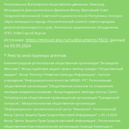
Региональное Всетатарское общественное движение, Невоград,
Молодежное Демократическое Движение Весна, Верховный Совет
Татарской Автономной Советской Социалистической Республики, Конгресс
ойрат-калмыцкого народа, Исполнительный комитет совета народных
депутатов Красноярского края, Этническое национальное объединение,
ЛГБТ, Я.МЫ Сергей Фургал
Источник:
https://minjust.gov.ru/ru/documents/7822/
данные
на
03.05.2024
* Реестр иностранных агентов:
Калининградская региональная общественная организация "Экозащита!-Женсовет", Фонд содействия защите прав и свобод граждан "Общественный вердикт", Фонд "Институт Развития Свободы Информации", Частное учреждение "Информационное агентство МЕМО. РУ", Региональная общественная организация "Общественная комиссия по сохранению наследия академика Сахарова", Фонд поддержки свободы прессы, Санкт-Петербургская общественная правозащитная организация "Гражданский контроль", Межрегиональная общественная организация "Информационно-просветительский центр "Мемориал", Региональный Фонд "Центр Защиты Прав Средств Массовой Информации", с 05.12.2023 Фонд "Центр Защиты Прав Средств массовой информации", Региональная общественная благотворительная организация помощи беженцам и мигрантам "Гражданское содействие", Негосударственное образовательное учреждение дополнительного профессионального образования (повышение квалификации) специалистов "АКАДЕМИЯ ПО ПРАВАМ ЧЕЛОВЕКА", Свердловская региональная общественная организация "Сутяжник", Автономная некоммерческая организация "Центр независимых социологических исследований", Союз общественных объединений "Российский исследовательский центр по правам человека", Региональное общественное учреждение научно-информационный центр "МЕМОРИАЛ", Некоммерческая организация "Фонд защиты гласности", Автономная некоммерческая организация "Институт прав человека", Городская общественная организация "Екатеринбургское общество "МЕМОРИАЛ", Городская общественная организация "Рязанское историко-просветительское и правозащитное общество "Мемориал" (Рязанский Мемориал), Челябинский региональный орган общественной самодеятельности – женское общественное объединение "Женщины Евразии", Челябинский региональный орган общественной самодеятельности "Уральская правозащитная группа", Фонд содействия защите здоровья и социальной справедливости имени Андрея Рылькова, Автономная Некоммерческая Организация "Аналитический Центр Юрия Левады", Автономная некоммерческая организация социальной поддержки населения "Проект Апрель", Региональная общественная организация помощи женщинам и детям, находящимся в кризисной ситуации "Информационно-методический центр "Анна", Фонд содействия развитию массовых коммуникаций и правовому просвещению "Так-так-Так", Фонд содействия устойчивому развитию "Серебряная тайга", Свердловский региональный общественный фонд социальных проектов "Новое время", "Idel.Реалии", Кавказ.Реалии, Крым.Реалии, Телеканал Настоящее Время, Татаро-башкирская служба Радио Свобода (Azatliq Radiosi), Радио Свободная Европа/Радио Свобода (PCE/PC), "Сибирь.Реалии", "Фактограф", Благотворительный фонд помощи осужденным и их семьям, Автономная некоммерческая организация "Институт глобализации и социальных движений", Фонд "В защиту прав заключенных", Частное учреждение "Центр поддержки и содействия развитию средств массовой информации", Пензенский региональный общественный благотворительный фонд "Гражданский союз", "Север.Реалии", Некоммерческая организация Фонд "Правовая инициатива", Общество с ограниченной ответственностью "Радио Свободная Европа/Радио Свобода", Чешское информационное агентство "MEDIUM-ORIENT", Красноярская региональная общественная организация "Мы против СПИДа", Камалягин Денис Николаевич, Маркелов Сергей Евгеньевич, Пономарев Лев Александрович, Савицкая Людмила Алексеевна, Автономная некоммерческая организация "Центр по работе с проблемой насилия "НАСИЛИЮ.НЕТ", Межрегиональный профессиональный союз работников здравоохранения "Альянс врачей", Юридическое лицо, зарегистрированное в Латвийской Республике, SIA "Medusa Project" (регистрационный номер 40103797863, дата регистрации 10.06.2014), Некоммерческая организация "Фонд по борьбе с коррупцией", Автономная некоммерческая организация "Институт права и публичной политики", Баданин Роман Сергеевич, Гликин Максим Александрович, Железнова Мария Михайловна, Лукьянова Юлия Сергеевна, Маетная Елизавета Витальевна, Маняхин Петр Борисович, Чуракова Ольга Владимировна, Ярош Юлия Петровна, Юридическое лицо "The Insider SIA", зарегистрированное в Риге, Латвийская Республика (дата регистрации 26.06.2015), являющееся администратором доменного имени интернет-издания "The Insider SIA", https://theins.ru, Постернак Алексей Евгеньевич, Рубин Михаил Аркадьевич, Анин Роман Александрович, Юридическое лицо Istories fonds, зарегистрированное в Латвийской Республике (регистрационный номер 50008295751, дата регистрации 24.02.2020), Великовский Дмитрий Александрович, Долинина Ирина Николаевна, Мароховская Алеся Алексеевна, Шлейнов Роман Юрьевич, Шмагун Олеся Валентиновна, Общество с ограниченной ответственностью "Альтаир 2021", Общество с ограниченной ответственностью "Вега 2021", Общество с ограниченной ответственностью "Главный редактор 2021", Общество с ограниченной ответственностью "Ромашки монолит", Важенков Артем Валерьевич, Ивановская областная общественная организация "Центр гендерных исследований", Гурман Юрий Альбертович, Медиапроект "ОВД-Инфо", Егоров Владимир Владимирович, Жилинский Владимир Александрович, Общество с ограниченной ответственностью "ЗП", Иванова София Юрьевна, Карезина Инна Павловна, Кильтау Екатерина Викторовна, Петров Алексей Викторович, Пискунов Сергей Евгеньевич, Смирнов Сергей Сергеевич, Тихонов Михаил Сергеевич, Общество с ограниченной ответственностью "ЖУРНАЛИСТ-ИНОСТРАННЫЙ АГЕНТ", Арапова Галина Юрьевна, Вольтская Татьяна Анатольевна, Американская компания "Mason G.E.S. Anonymous Foundation" (США), являющаяся владельцем интернет-издания https://mnews.world/, Компания "Stichting Bellingcat", зарегистрированная в Нидерландах (дата регистрации 11.07.2018), Захаров Андрей Вячеславович, Клепиковская Екатерина Дмитриевна, Общество с ограниченной ответственностью "МЕМО", Перл Роман Александрович, Симонов Евгений Алексеевич, Соловьева Елена Анатольевна, Сотников Даниил Владимирович, Сурначева Елизавета Дмитриевна, Автономная некоммерческая организация по защите прав человека и информированию населения "Якутия – Наше Мнение", Общество с ограниченной ответственностью "Москоу диджитал медиа", с 26.01.2023 Общество с ограниченной ответственностью "Чайка Белые сады", Ветошкина Валерия Валерьевна, Заговора Максим Александрович, Межрегиональное общественное движение "Российская ЛГБТ - сеть", Оленичев Максим Владимирович, Павлов Иван Юрьевич, Скворцова Елена Сергеевна, Общество с ограниченной ответственностью "Как бы инагент", Кочетков Игорь Викторович, Общество с ограниченной ответственностью "Честные выборы", Еланчик Олег Александрович, Общество с ограниченной ответственностью "Нобелевский призыв", Гималова Регина Эмилевна, Григорьев Андрей Валерьевич, Григорьева Алина Александровна, Ассоциация по содействию защите прав призывников, альтернативнослужащих и военнослужащих "Правозащитная группа "Гражданин.Армия.Право", Хисамова Регина Фаритовна, Автономная некоммерческая организация по реализации социально-правовых программ "Лилит", Дальневосточное общественное движение "Маяк", Санкт-Петербургская ЛГБТ-инициативная группа "Выход", Инициативная группа ЛГБТ+ "Реверс", Алексеев Андрей Викторович, Бекбулатова Таисия Львовна, Беляев Иван Михайлович, Владыкина Елена Сергеевна, Гельман Марат Александрович, Никульшина Вероника Юрьевна, Толоконникова Надежда Андреевна, Шендерович Виктор Анатольевич, Общество с ограниченной ответственностью "Данное сообщение", Общество с ограниченной ответственностью Издательский дом "Новая глава", Айнбиндер Александра Александровна, Московский комьюнити-центр для ЛГБТ+инициатив, Благотворительный фонд развития филантропии, Deutsche Welle (Германия, Kurt-Schumacher-Strasse 3, 53113 Bonn), Борзунова Мария Михайловна, Воробьев Виктор Викторович, Голубева Анна Львовна, Константинова Алла Михайловна, Малкова Ирина Владимировна, Мурадов Мурад Абдулгалимович, Осетинская Елизавета Николаевна, Понасенков Евгений Николаевич, Ганапольский Матвей Юрьевич, Киселев Евгений Алексеевич, Борухович Ирина Григорьевна, Дремин Иван Тимофеевич, Дубровский Дмитрий Викторович, Красноярская региональная общественная организация поддержки и развития альтернативных образовательных технологий и межкультурных коммуникаций "ИНТЕРРА", Маяковская Екатерина Алексеевна, Фейгин Марк Захарович, Филимонов Андрей Викторович, Дзугкоева Регина Николаевна, Доброхотов Роман Александрович, Дудь Юрий Александрович, Елкин Сергей Владимирович, Кругликов Кирилл Игоревич, Сабунаева Мария Леонидовна, Семенов Алексей Владимирович, Шаинян Карен Багратович, Шульман Екатерина Михайловна, Асафьев Артур Валерьевич, Вахштайн Виктор Семенович, Венедиктов Алексей Алексеевич, Лушникова Екатерина Евгеньевна, Волков Леонид Михайлович, Невзоров Александр Глебович, Пархоменко Сергей Борисович, Сироткин Ярослав Николаевич, Кара-Мурза Владимир Владимирович, Баранова Наталья Владимировна, Гозман Леонид Яковлевич, Кагарлицкий Борис Юльевич, Климарев Михаил Валерьевич, Милов Владимир Станиславович, Автономная некоммерческая организация Краснодарский центр современного искусства "Типография", Моргенштерн Алишер Тагирович, Соболь Любовь Эдуардовна, Общество с ограниченной ответственностью "ЛИЗА НОРМ", Каспаров Гарри Кимович, Ходорковский Михаил Борисович, Общество с ограниченной ответственностью "Апрельские тезисы", Данилович Ирина Брониславовна, Кашин Олег Владимирович, Петров Николай Владимирович, Пивоваров Алексей Владимирович, Соколов Михаил Владимирович, Цветкова Юлия Владимировна, Чичваркин Евгений Александрович, Комитет против пыток/Команда против пыток, Общество с ограниченной ответственностью "Первый научный", Общество с ограниченной ответственностью "Вертолет и ко", Белоцерковская Вероника Борисовна, Кац Максим Евгеньевич, Лазарева Татьяна Юрьевна, Шаведдинов Руслан Табризович, Яшин Илья Валерьевич, Общество с ограниченной ответственностью "Иноагент ААВ", Алешковский Дмитрий Петрович, Альбац Евгения Марковна, Быков Дмитрий Львович, Галямина Юлия Евгеньевна, Лойко Сергей Леонидович, Мартынов Кирилл Константинович, Медведев Сергей Александрович, Крашенинников Федор Геннадиевич, Гордеева Катерина Вл