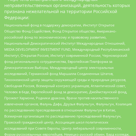
неправительственных организаций, деятельность которых
признана нежелательной на территории Российской
Федерации:
Национальный фонд в поддержку демократии, Институт Открытое
Общество Фонд Содействия, Фонд Открытое общество, Американо-
российский фонд по экономическому и правовому развитию,
Национальный Демократический Институт Международных Отношений,
MEDIA DEVELOPMENT INVESTMENT FUND, Международный Республиканский
Институт, Открытая Россия, Институт современной России, Черноморский
фонд регионального сотрудничества, Европейская Платформа за
Демократические Выборы, Международный центр электоральных
исследований, Германский фонд Маршалла Соединенных Штатов,
Тихоокеанский центр защиты окружающей среды и природных ресурсов,
Свободная Россия, Всемирный конгресс украинцев, Атлантический совет,
Человек в беде, Европейский фонд за демократию, Джеймстаунский фонд,
Прожект Хармони, Родники дракона, Врачи против насильственного
извлечения органов, Фалунь Дафа, Друзья Фалуньгун, Фалуньгун, Коалиция
по расследованию преследования в отношении Фалуньгун в Китае,
Всемирная организация по расследованию преследований Фалуньгун,
Пражский гражданский центр, Ассоциация школ политических
исследований при Совете Европы, Центр либеральной современности,
Форум русскоязычных европейцев, Немецко-русский обмен, Бард колледж,