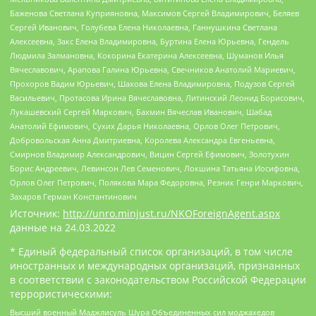
Баженова Светлана Куприяновна, Максимов Сергей Владимирович, Беляев
Сергей Иванович, Голубева Елена Николаевна, Ганнушкина Светлана
Алексеевна, Закс Елена Владимировна, Буртина Елена Юрьевна, Гендель
Людмила Залмановна, Кокорина Екатерина Алексеевна, Шуманов Илья
Вячеславович, Арапова Галина Юрьевна, Свечников Анатолий Мариевич,
Прохоров Вадим Юрьевич, Шахова Елена Владимировна, Подузов Сергей
Васильевич, Протасова Ирина Вячеславовна, Литинский Леонид Борисович,
Лукашевский Сергей Маркович, Бахмин Вячеслав Иванович, Шабад
Анатолий Ефимович, Сухих Дарья Николаевна, Орлов Олег Петрович,
Добровольская Анна Дмитриевна, Королева Александра Евгеньевна,
Смирнов Владимир Александрович, Вицин Сергей Ефимович, Золотухин
Борис Андреевич, Левинсон Лев Семенович, Локшина Татьяна Иосифовна,
Орлов Олег Петрович, Полякова Мара Федоровна, Резник Генри Маркович,
Захаров Герман Константинович
Источник:
http://unro.minjust.ru/NKOForeignAgent.aspx
данные на
24.03.2022
* Единый федеральный список организаций, в том числе
иностранных и международных организаций, признанных
в соответствии с законодательством Российской Федерации
террористическими:
Высший военный Маджлисуль Шура Объединенных сил моджахедов