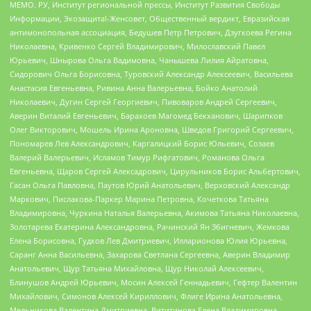
МЕМО. РУ, Институт региональной прессы, Институт Развития Свободы
Информации, Экозащита!-Женсовет, Общественный вердикт, Евразийская
антимонопольная ассоциация, Бедушев Петр Петрович, Дзугкоева Регина
Николаевна, Кривенко Сергей Владимирович, Милославский Павел
Юрьевич, Шнырова Ольга Вадимовна, Чанышева Лилия Айратовна,
Сидорович Ольга Борисовна, Туровский Александр Алексеевич, Васильева
Анастасия Евгеньевна, Ривина Анна Валерьевна, Бойко Анатолий
Николаевич, Дугин Сергей Георгиевич, Пивоваров Андрей Сергеевич,
Аверин Виталий Евгеньевич, Барахоев Магомед Бекханович, Шарипков
Олег Викторович, Мошель Ирина Ароновна, Шведов Григорий Сергеевич,
Пономарев Лев Александрович, Каргалицкий Борис Юльевич, Созаев
Валерий Валерьевич, Исламов Тимур Рифгатович, Романова Ольга
Евгеньевна, Щаров Сергей Алексадрович, Цирульников Борис Альбертович,
Гасан Ольга Павловна, Паутов Юрий Анатольевич, Верховский Александр
Маркович, Пислакова-Паркер Марина Петровна, Кочеткова Татьяна
Владимировна, Чуркина Наталья Валерьевна, Акимова Татьяна Николаевна,
Золотарева Екатерина Александровна, Рачинский Ян Збигневич, Жемкова
Елена Борисовна, Гудков Лев Дмитриевич, Илларионова Юлия Юрьевна,
Саранг Анна Васильевна, Захарова Светлана Сергеевна, Аверин Владимир
Анатольевич, Щур Татьяна Михайловна, Щур Николай Алексеевич,
Блинушов Андрей Юрьевич, Мосин Алексей Геннадьевич, Гефтер Валентин
Михайлович, Симонов Алексей Кириллович, Флиге Ирина Анатольевна,
Мельникова Валентина Дмитриевна, Вититинова Елена Владимировна,