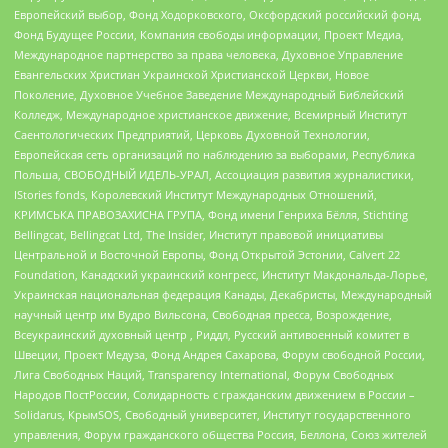
Европейский выбор, Фонд Ходорковского, Оксфордский российский фонд,
Фонд Будущее России, Компания свободы информации, Проект Медиа,
Международное партнерство за права человека, Духовное Управление
Евангельских Христиан Украинской Христианской Церкви, Новое
Поколение, Духовное Учебное Заведение Международный Библейский
Колледж, Международное христианское движение, Всемирный Институт
Саентологических Предприятий, Церковь Духовной Технологии,
Европейская сеть организаций по наблюдению за выборами, Республика
Польша, СВОБОДНЫЙ ИДЕЛЬ-УРАЛ, Ассоциация развития журналистики,
IStories fonds, Королевский Институт Международных Отношений,
КРИМСЬКА ПРАВОЗАХИСНА ГРУПА, Фонд имени Генриха Бёлля, Stichting
Bellingcat, Bellingcat Ltd, The Insider, Институт правовой инициативы
Центральной и Восточной Европы, Фонд Открытой Эстонии, Calvert 22
Foundation, Канадский украинский конгресс, Институт Макдональда-Лорье,
Украинская национальная федерация Канады, Декабристы, Международный
научный центр им Вудро Вильсона, Свободная пресса, Возрождение,
Всеукраинский духовный центр , Риддл, Русский антивоенный комитет в
Швеции, Проект Медуза, Фонд Андрея Сахарова, Форум свободной России,
Лига Свободных Наций, Transparеncy International, Форум Свободных
Народов ПостРоссии, Солидарность с гражданским движением в России –
Solidarus, КрымSOS, Свободный университет, Институт государственного
управления, Форум гражданского общества Россия, Беллона, Союз жителей