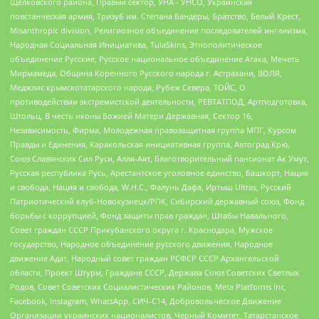
Щелковского района, Правый сектор, УНА - УНСО, Украинская
повстанческая армия, Тризуб им. Степана Бандеры, Братство, Белый Крест,
Misanthropic division, Религиозное объединение последователей инглиизма,
Народная Социальная Инициатива, TulaSkins, Этнополитическое
объединение Русские, Русское национальное объединение Атака, Мечеть
Мирмамеда, Община Коренного Русского народа г. Астрахани, ВОЛЯ,
Меджлис крымскотатарского народа, Рубеж Севера, ТОЙС, О
противодействии экстремистской деятельности, РЕВТАТПОД, Артподготовка,
Штольц, В честь иконы Божией Матери Державная, Сектор 16,
Независимость, Фирма, Молодежная правозащитная группа МПГ, Курсом
Правды и Единения, Каракольская инициативная группа, Автоград Крю,
Союз Славянских Сил Руси, Алля-Аят, Благотворительный пансионат Ак Умут,
Русская республика Русь, Арестантское уголовное единство, Башкорт, Нация
и свобода, Нация и свобода, W.H.С., Фалунь Дафа, Иртыш Ultras, Русский
Патриотический клуб-Новокузнецк/РПК, Сибирский державный союз, Фонд
борьбы с коррупцией, Фонд защиты прав граждан, Штабы Навального,
Совет граждан СССР Прикубанского округа г. Краснодара, Мужское
государство, Народное объединение русского движения, Народное
движение Адат, Народный совет граждан РСФСР СССР Архангельской
области, Проект Штурм, Граждане СССР, Держава Союз Советских Светлых
Родов, Совет Советских Социалистических Районов, Meta Platforms Inc,
Facebook, Instagram, WhatsApp, СИЧ-С14, Добровольческое Движение
Организации украинских националистов, Черный Комитет, Татарстанское