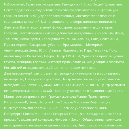
Избирателей, Правовая инициатива, Гражданский Союз, Хасдей Ерушалаим,
Центр поддержки и содействия развитию средств массовой информации,
Горячая Линия, В защиту прав заключенных, Институт глобализации и
социальных движений, Центр социально-информационных инициатив
Действие, Благотворительный фонд охраны здоровья и защиты прав
граждан, Благотворительный фонд помощи осужденным и их семьям, Фонд
Тольятти, Новое время, Серебряная тайга, Так-Так-Так, Сова, центр Анна,
Проект Апрель, Самарская губерния, Эра здоровья, Мемориал,
Аналитический Центр Юрия Левады, Издательство Парк Гагарина, Фонд
имени Андрея Рылькова, Сфера, Центр СИБАЛЬТ, Уральская правозащитная
группа, Женщины Евразии, Институт прав человека, Фонд защиты гласности,
Российский исследовательский центр по правам человека,
Дальневосточный центр развития гражданских инициатив и социального
партнерства, Гражданское действие, Центр независимых социологических
исследований, Сутяжник, АКАДЕМИЯ ПО ПРАВАМ ЧЕЛОВЕКА, Центр развития
некоммерческих организаций, Частное учреждение в Калининграде Совета
Министров северных стран, Гражданское содействие, Трансперенси
Интернешнл-Р, Центр Защиты Прав Средств Массовой Информации,
Институт развития прессы - Сибирь, Частное учреждение в Санкт-
Петербурге Совета Министров Северных Стран, Фонд поддержки свободы
прессы, Гражданский контроль, Человек и Закон, Общественная комиссия
по сохранению наследия академика Сахарова, Информационное агентство