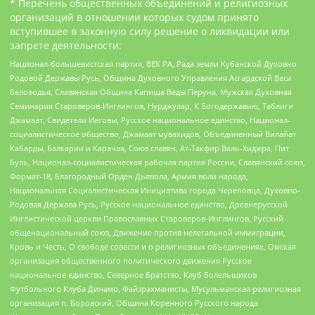
* Перечень общественных объединений и религиозных
организаций в отношении которых судом принято
вступившее в законную силу решение о ликвидации или
запрете деятельности:
Национал-большевистская партия, ВЕК РА, Рада земли Кубанской Духовно
Родовой Державы Русь, Община Духовного Управления Асгардской Веси
Беловодья, Славянская Община Капища Веды Перуна, Мужская Духовная
Семинария Староверов-Инглингов, Нурджулар, К Богодержавию, Таблиги
Джамаат, Свидетели Иеговы, Русское национальное единство, Национал-
социалистическое общество, Джамаат мувахидов, Объединенный Вилайат
Кабарды, Балкарии и Карачая, Союз славян, Ат-Такфир Валь-Хиджра, Пит
Буль, Национал-социалистическая рабочая партия России, Славянский союз,
Формат-18, Благородный Орден Дьявола, Армия воли народа,
Национальная Социалистическая Инициатива города Череповца, Духовно-
Родовая Держава Русь, Русское национальное единство, Древнерусской
Инглистической церкви Православных Староверов-Инглингов, Русский
общенациональный союз, Движение против нелегальной иммиграции,
Кровь и Честь, О свободе совести и о религиозных объединениях, Омская
организация общественного политического движения Русское
национальное единство, Северное Братство, Клуб Болельщиков
Футбольного Клуба Динамо, Файзрахманисты, Мусульманская религиозная
организация п. Боровский, Община Коренного Русского народа