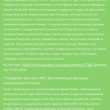
Германское общество изучения Восточной Европы, Фонд имени Фридриха
Эберта, XZ gGmbH, Мобильная академия поддержки гендерной демократии
и миротворчества, Форум имени Льва Копелева, American Councils for
International Education, Cultural Vistas, Institute of International Education,
Антивоенное движение Антальи, Открытый диалог, Школа международных
отношений и государственной политики им Питера Мунка, Российско-
канадский демократический альянс, Школа международных отношений им
Нормана Патерсона, Центр Гражданских Свобод, Фонд Бориса Немцова за
Свободу, Фонд имени Фридриха Науманна за свободу, Феминистское
антивоенное сопротивление, Комитет независимости Ингушетии, Прометей,
Stop Occupation of Karelia, Вернись живым, Фридом Хаус, СОТА медиа,
Либерально-демократическая Лига Украины
Источник:
https://minjust.gov.ru/ru/documents/7756/
данные
на
13.05.2024
* Сведения реестра НКО, выполняющих функции
иностранного агента:
Лилит, Правозащитная группа Гражданин.Армия.Право, Нижегородский
центр немецкой и европейской культуры, Центр гендерных исследований,
Фонд защиты прав граждан Штаб, Институт права и публичной политики,
Фонд борьбы с коррупцией, Альянс врачей, НАСИЛИЮ.НЕТ, Мы против
СПИДа, СВЕЧА, Гуманитарное действие, Открытый Петербург, Лига