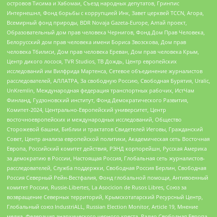
островов Тисима и Хабомаи, Съезд народных депутатов, Гринпис
Интернешнл, Фонд борьбы с коррупцией Инк, Завет церквей TCCN, Агора,
Всемирный фонд природы, BDR Novaja Gazeta-Europe, Алтай проект,
Образовательный дом прав человека Чернигов, Фонд Дом Прав Человека,
Белорусский дом прав человека имени Бориса Звозскова, Дом прав
человека Тбилиси, Дом прав человека Ереван, Дом прав человека Крым,
Центр дикого лосося, TVR Studios, ТВ Дождь, Центр европейских
исследований им Вилфрида Мартенса, Сетевое объединение журналистов
расследователей, АЛЛАТРА, За свободную Россию, Свободная Бурятия, Uralic,
UnKremlin, Международная федерация транспортных рабочих, ИстЧам
Финланд, Гудзоновский институт, Фонд Демократического Развития,
Комитет-2024, Центрально-Европейский университет, Центр
восточноевропейских и международных исследований, Общество
Сторожевой башни, Библии и трактатов Свидетелей Иеговы, Гражданский
Совет, Центр анализа европейской политики, Академическая сеть Восточная
Европа, Российский комитет действия, РЭНД корпорейшн, Русская Америка
за демократию в России, Настоящая Россия, Глобальная сеть журналистов-
расследователей, Служба поддержки, Свободная Россия Берлин, Свободная
Россия Северный Рейн-Вестфалия, Фонд глобальной помощи, Антивоенный
комитет России, Russie-Libertes, La Asocicion de Rusos Libres, Союз за
возвращение Северных территорий, Крымскотатарский Ресурсный Центр,
Глобальный союз IndustriALL, Russian Election Monitor, Article 19, Мнение
медиа, Федерация анархического черного креста, Радио Свободная Европа,