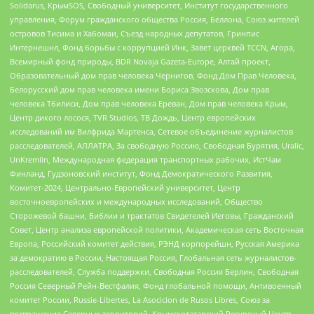
Solidarus, КрымSOS, Свободный университет, Институт государственного
управления, Форум гражданского общества Россия, Беллона, Союз жителей
островов Тисима и Хабомаи, Съезд народных депутатов, Гринпис
Интернешнл, Фонд борьбы с коррупцией Инк, Завет церквей TCCN, Агора,
Всемирный фонд природы, BDR Novaja Gazeta-Europe, Алтай проект,
Образовательный дом прав человека Чернигов, Фонд Дом Прав Человека,
Белорусский дом прав человека имени Бориса Звозскова, Дом прав
человека Тбилиси, Дом прав человека Ереван, Дом прав человека Крым,
Центр дикого лосося, TVR Studios, ТВ Дождь, Центр европейских
исследований им Вилфрида Мартенса, Сетевое объединение журналистов
расследователей, АЛЛАТРА, За свободную Россию, Свободная Бурятия, Uralic,
UnKremlin, Международная федерация транспортных рабочих, ИстЧам
Финланд, Гудзоновский институт, Фонд Демократического Развития,
Комитет-2024, Центрально-Европейский университет, Центр
восточноевропейских и международных исследований, Общество
Сторожевой башни, Библии и трактатов Свидетелей Иеговы, Гражданский
Совет, Центр анализа европейской политики, Академическая сеть Восточная
Европа, Российский комитет действия, РЭНД корпорейшн, Русская Америка
за демократию в России, Настоящая Россия, Глобальная сеть журналистов-
расследователей, Служба поддержки, Свободная Россия Берлин, Свободная
Россия Северный Рейн-Вестфалия, Фонд глобальной помощи, Антивоенный
комитет России, Russie-Libertes, La Asocicion de Rusos Libres, Союз за
возвращение Северных территорий, Крымскотатарский Ресурсный Центр,