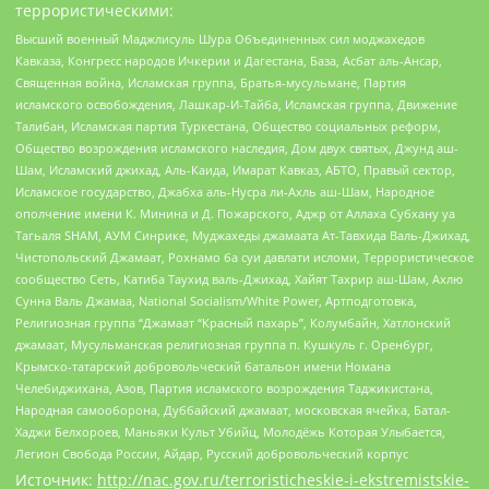
террористическими:
Высший военный Маджлисуль Шура Объединенных сил моджахедов
Кавказа, Конгресс народов Ичкерии и Дагестана, База, Асбат аль-Ансар,
Священная война, Исламская группа, Братья-мусульмане, Партия
исламского освобождения, Лашкар-И-Тайба, Исламская группа, Движение
Талибан, Исламская партия Туркестана, Общество социальных реформ,
Общество возрождения исламского наследия, Дом двух святых, Джунд аш-
Шам, Исламский джихад, Аль-Каида, Имарат Кавказ, АБТО, Правый сектор,
Исламское государство, Джабха аль-Нусра ли-Ахль аш-Шам, Народное
ополчение имени К. Минина и Д. Пожарского, Аджр от Аллаха Субхану уа
Тагьаля SHAM, АУМ Синрике, Муджахеды джамаата Ат-Тавхида Валь-Джихад,
Чистопольский Джамаат, Рохнамо ба суи давлати исломи, Террористическое
сообщество Сеть, Катиба Таухид валь-Джихад, Хайят Тахрир аш-Шам, Ахлю
Сунна Валь Джамаа, National Socialism/White Power, Артподготовка,
Религиозная группа “Джамаат “Красный пахарь”, Колумбайн, Хатлонский
джамаат, Мусульманская религиозная группа п. Кушкуль г. Оренбург,
Крымско-татарский добровольческий батальон имени Номана
Челебиджихана, Азов, Партия исламского возрождения Таджикистана,
Народная самооборона, Дуббайский джамаат, московская ячейка, Батал-
Хаджи Белхороев, Маньяки Культ Убийц, Молодёжь Которая Улыбается,
Легион Свобода России, Айдар, Русский добровольческий корпус
Источник:
http://nac.gov.ru/terroristicheskie-i-ekstremistskie-