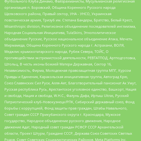
Футбольного Клуба Динамо, Файзрахманисты, Мусульманская религиозная
организация п. Боровский, Община Коренного Русского народа
Щелковского района, Правый сектор, УНА - УНСО, Украинская
повстанческая армия, Тризуб им. Степана Бандеры, Братство, Белый Крест,
Misanthropic division, Религиозное объединение последователей инглиизма,
Народная Социальная Инициатива, TulaSkins, Этнополитическое
объединение Русские, Русское национальное объединение Атака, Мечеть
Мирмамеда, Община Коренного Русского народа г. Астрахани, ВОЛЯ,
Меджлис крымскотатарского народа, Рубеж Севера, ТОЙС, О
противодействии экстремистской деятельности, РЕВТАТПОД, Артподготовка,
Штольц, В честь иконы Божией Матери Державная, Сектор 16,
Независимость, Фирма, Молодежная правозащитная группа МПГ, Курсом
Правды и Единения, Каракольская инициативная группа, Автоград Крю,
Союз Славянских Сил Руси, Алля-Аят, Благотворительный пансионат Ак Умут,
Русская республика Русь, Арестантское уголовное единство, Башкорт, Нация
и свобода, Нация и свобода, W.H.С., Фалунь Дафа, Иртыш Ultras, Русский
Патриотический клуб-Новокузнецк/РПК, Сибирский державный союз, Фонд
борьбы с коррупцией, Фонд защиты прав граждан, Штабы Навального,
Совет граждан СССР Прикубанского округа г. Краснодара, Мужское
государство, Народное объединение русского движения, Народное
движение Адат, Народный совет граждан РСФСР СССР Архангельской
области, Проект Штурм, Граждане СССР, Держава Союз Советских Светлых
Родов, Совет Советских Социалистических Районов, Meta Platforms Inc,