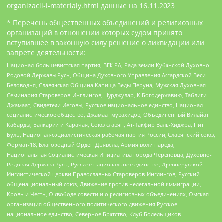
organizacii-i-materialy.html
данные на
16.11.2023
* Перечень общественных объединений и религиозных
организаций в отношении которых судом принято
вступившее в законную силу решение о ликвидации или
запрете деятельности:
Национал-большевистская партия, ВЕК РА, Рада земли Кубанской Духовно
Родовой Державы Русь, Община Духовного Управления Асгардской Веси
Беловодья, Славянская Община Капища Веды Перуна, Мужская Духовная
Семинария Староверов-Инглингов, Нурджулар, К Богодержавию, Таблиги
Джамаат, Свидетели Иеговы, Русское национальное единство, Национал-
социалистическое общество, Джамаат мувахидов, Объединенный Вилайат
Кабарды, Балкарии и Карачая, Союз славян, Ат-Такфир Валь-Хиджра, Пит
Буль, Национал-социалистическая рабочая партия России, Славянский союз,
Формат-18, Благородный Орден Дьявола, Армия воли народа,
Национальная Социалистическая Инициатива города Череповца, Духовно-
Родовая Держава Русь, Русское национальное единство, Древнерусской
Инглистической церкви Православных Староверов-Инглингов, Русский
общенациональный союз, Движение против нелегальной иммиграции,
Кровь и Честь, О свободе совести и о религиозных объединениях, Омская
организация общественного политического движения Русское
национальное единство, Северное Братство, Клуб Болельщиков