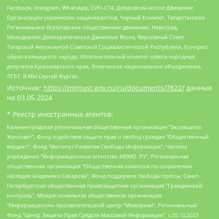
Facebook, Instagram, WhatsApp, СИЧ-С14, Добровольческое Движение
Организации украинских националистов, Черный Комитет, Татарстанское
Региональное Всетатарское общественное движение, Невоград,
Молодежное Демократическое Движение Весна, Верховный Совет
Татарской Автономной Советской Социалистической Республики, Конгресс
ойрат-калмыцкого народа, Исполнительный комитет совета народных
депутатов Красноярского края, Этническое национальное объединение,
ЛГБТ, Я.МЫ Сергей Фургал
Источник:
https://minjust.gov.ru/ru/documents/7822/
данные
на
03.05.2024
* Реестр иностранных агентов:
Калининградская региональная общественная организация "Экозащита!-Женсовет", Фонд содействия защите прав и свобод граждан "Общественный вердикт", Фонд "Институт Развития Свободы Информации", Частное учреждение "Информационное агентство МЕМО. РУ", Региональная общественная организация "Общественная комиссия по сохранению наследия академика Сахарова", Фонд поддержки свободы прессы, Санкт-Петербургская общественная правозащитная организация "Гражданский контроль", Межрегиональная общественная организация "Информационно-просветительский центр "Мемориал", Региональный Фонд "Центр Защиты Прав Средств Массовой Информации", с 05.12.2023 Фонд "Центр Защиты Прав Средств массовой информации", Региональная общественная благотворительная организация помощи беженцам и мигрантам "Гражданское содействие", Негосударственное образовательное учреждение дополнительного профессионального образования (повышение квалификации) специалистов "АКАДЕМИЯ ПО ПРАВАМ ЧЕЛОВЕКА", Свердловская региональная общественная организация "Сутяжник", Автономная некоммерческая организация "Центр независимых социологических исследований", Союз общественных объединений "Российский исследовательский центр по правам человека", Региональное общественное учреждение научно-информационный центр "МЕМОРИАЛ", Некоммерческая организация "Фонд защиты гласности", Автономная некоммерческая организация "Институт прав человека", Городская общественная организация "Екатеринбургское общество "МЕМОРИАЛ", Городская общественная организация "Рязанское историко-просветительское и правозащитное общество "Мемориал" (Рязанский Мемориал), Челябинский региональный орган общественной самодеятельности – женское общественное объединение "Женщины Евразии", Челябинский региональный орган общественной самодеятельности "Уральская правозащитная группа", Фонд содействия защите здоровья и социальной справедливости имени Андрея Рылькова, Автономная Некоммерческая Организация "Аналитический Центр Юрия Левады", Автономная некоммерческая организация социальной поддержки населения "Проект Апрель", Региональная общественная организация помощи женщинам и детям, находящимся в кризисной ситуации "Информационно-методический центр "Анна", Фонд содействия развитию массовых коммуникаций и правовому просвещению "Так-так-Так", Фонд содействия устойчивому развитию "Серебряная тайга", Свердловский региональный общественный фонд социальных проектов "Новое время", "Idel.Реалии", Кавказ.Реалии, Крым.Реалии, Телеканал Настоящее Время, Татаро-башкирская служба Радио Свобода (Azatliq Radiosi), Радио Свободная Европа/Радио Свобода (PCE/PC), "Сибирь.Реалии", "Фактограф", Благотворительный фонд помощи осужденным и их семьям, Автономная некоммерческая организация "Институт глобализации и социальных движений", Фонд "В защиту прав заключенных", Частное учреждение "Центр поддержки и содействия развитию средств массовой информации", Пензенский региональный общественный благотворительный фонд "Гражданский союз", "Север.Реалии", Некоммерческая организация Фонд "Правовая инициатива", Общество с ограниченной ответственностью "Радио Свободная Европа/Радио Свобода", Чешское информационное агентство "MEDIUM-ORIENT", Красноярская региональная общественная организация "Мы против СПИДа", Камалягин Денис Николаевич, Маркелов Сергей Евгеньевич, Пономарев Лев Александрович, Савицкая Людмила Алексеевна, Автономная некоммерческая организация "Центр по работе с проблемой насилия "НАСИЛИЮ.НЕТ", Межрегиональный профессиональный союз работников здравоохранения "Альянс врачей", Юридическое лицо, зарегистрированное в Латвийской Республике, SIA "Medusa Project" (регистрационный номер 40103797863, дата регистрации 10.06.2014), Некоммерческая организация "Фонд по борьбе с коррупцией", Автономная некоммерческая организация "Институт права и публичной политики", Баданин Роман Сергеевич, Гликин Максим Александрович, Железнова Мария Михайловна, Лукьянова Юлия Сергеевна, Маетная Елизавета Витальевна, Маняхин Петр Борисович, Чуракова Ольга Владимировна, Ярош Юлия Петровна, Юридическое лицо "The Insider SIA", зарегистрированное в Риге, Латвийская Республика (дата регистрации 26.06.2015), являющееся администратором доменного имени интернет-издания "The Insider SIA", https://theins.ru, Постернак Алексей Евгеньевич, Рубин Михаил Аркадьевич, Анин Роман Александрович, Юридическое лицо Istories fonds, зарегистрированное в Латвийской Республике (регистрационный номер 50008295751, дата регистрации 24.02.2020), Великовский Дмитрий Александрович, Долинина Ирина Николаевна, Мароховская Алеся Алексеевна, Шлейнов Роман Юрьевич, Шмагун Олеся Валентиновна, Общество с ограниченной ответственностью "Альтаир 2021", Общество с ограниченной ответственностью "Вега 2021", Общество с ограниченной ответственностью "Главный редактор 2021", Общество с ограниченной ответственностью "Ромашки монолит", Важенков Артем Валерьевич, Ивановская областная общественная организация "Центр гендерных исследований", Гурман Юрий Альбертович, Медиапроект "ОВД-Инфо", Егоров Владимир Владимирович, Жилинский Владимир Александрович, Общество с ограниченной ответственностью "ЗП", Иванова София Юрьевна, Карезина Инна Павловна, Кильтау Екатерина Викторовна, Петров Алексей Викторович, Пискунов Сергей Евгеньевич, Смирнов Сергей Сергеевич, Тихонов Михаил Сергеевич, Общество с ограниченной ответственностью "ЖУРНАЛИСТ-ИНОСТРАННЫЙ АГЕНТ", Арапова Галина Юрьевна, Вольтская Татьяна Анатольевна, Американская компания "Mason G.E.S. Anonymous Foundation" (США), являющаяся владельцем интернет-издания https://mnews.world/, Компания "Stichting Bellingcat", зарегистрированная в Нидерландах (дата регистрации 11.07.2018), Захаров Андрей Вячеславович, Клепиковская Екатерина Дмитриевна, Общество с ограниченной ответственностью "МЕМО", Перл Роман Александрович, Симонов Евгений Алексеевич, Соловьева Елена Анатольевна, Сотников Даниил Владимирович, Сурначева Елизавета Дмитриевна, Автономная некоммерческая организация по защите прав человека и информированию населения "Якутия – Наше Мнение", Общество с ограниченной ответственностью "Москоу диджитал медиа", с 26.01.2023 Общество с ограниченной ответственностью "Чайка Белые сады", Ветошкина Валерия Валерьевна, Заговора Максим Александрович, Межрегиональное общественное движение "Российская ЛГБТ - сеть", Оленичев Максим Владимирович, Павлов Иван Юрьевич, Скворцова Елена Сергеевна, Общество с ограниченной ответственностью "Как бы инагент", Кочетков Игорь Викторович, Общество с ограниченной ответственностью "Честные выборы", Еланчик Олег Александрович, Общество с ограниченной ответственностью "Нобелевский призыв", Гималова Регина Эмилевна, Григорьев Андрей Валерьевич, Григорьева Алина Александровна, Ассоциация по содействию защите прав призывников, альтернативнослужащих и военнослужащих "Правозащитная группа "Гражданин.Армия.Право", Хисамова Регина Фаритовна, Автономная некоммерческая организация по реализации социально-правовых программ "Лилит", Дальневосточное общественное движение "Маяк", Санкт-Петербургская ЛГБТ-инициативная группа "Выход", Инициативная группа ЛГБТ+ "Реверс", Алексеев Андрей Викторович, Бекбулатова Таисия Львовна, Беляев Иван Михайлович, Владыкина Елена Сергеевна, Гельман Марат Александрович, Никульшина Вероника Юрьевна, Толоконникова Надежда Андреевна, Шендерович Виктор Анатольевич, Общество с ограниченной ответственностью "Данное сообщение", Общество с ограниченной ответственностью Издательский дом "Новая глава", Айнбиндер Александра Александровна, Московский комьюнити-центр для ЛГБТ+инициатив, Благотворительный фонд развития филантропии, Deutsche Welle (Германия, Kurt-Schumacher-Strasse 3, 53113 Bonn), Борзунова Мария Михайловна, Воробьев Виктор Викторович, Голубева Анна Львовна, Константинова Алла Михайловна, Малкова Ирина Владимировна, Мурадов Мурад Абдулгалимович, Осетинская Елизавета Николаевна, Понасенков Евгений Николаевич, Ганапольский Матвей Юрьевич, Киселев Евгений Алексеевич, Борухович Ирина Григорьевна, Дремин Иван Тимофеевич, Дубровский Дмитрий Викторович, Красноярская региональная общественная организация поддержки и развития альтернативных образовательных технологий и межкультурных коммуникаций "ИНТЕРРА", Маяковская Екатерина Алексеевна, Фейгин Марк Захарович, Филимонов Андрей Викторович, Дзугкоева Регина Николаевна, Доброхотов Роман Александрович, Дудь Юрий Александрович, Елкин Сергей Владимирович, Кругликов Кирилл Игоревич, Сабунаева Мария Леонидовна, Семенов Алексей Владимирович, Шаинян Карен Багратович, Шульман Екатерина Михайловна, Асафьев Артур Валерьевич, Вахштайн Виктор Семенович, Венедиктов Алексей Алексеевич, Лушникова Екатерина Евгеньевна, Волков Леонид Михайлович, Невзоров Александр Глебович, Пархоменко Сергей Борисович, Сироткин Ярослав Николаевич, Кара-Мурза Владимир Владимирович, Баранова Наталья Владимировна, Гозман Леонид Яковлевич, Кагарлицкий Борис Юльевич, Климарев Михаил Валерьевич, Милов Владимир Станиславович, Автономная некоммерческая организация Краснодарский центр современного искусства "Типография", Моргенштерн Алишер Тагирович, Соболь Любовь Эдуардовна, Общество с ограниченной ответственностью "ЛИЗА НОРМ", Каспаров Гарри Кимович, Ходорковский Михаил Борисович, Общество с ограниченной ответственностью "Апрельские тезисы", Данилович Ирина Брониславовна, Кашин Олег Владимирович, Петров Николай Владимирович, Пивоваров Алексей Владимирович, Соколов Михаил Владимирович, Цветкова Юлия Владимировна, Чичваркин Евгений Александрович, Комитет против пыток/Команда против пыток, Общество с ограниченной ответственностью "Первый научный", Общество с ограниченной ответственностью "Вертолет и ко", Белоцерковская Вероника Борисовна, Кац Максим Евгеньевич, Лазарева Татьяна Юрьевна, Шаведдинов Руслан Табризович, Яшин Илья Валерьевич, Общество с ограниченной ответственностью "Иноагент ААВ", Алешковский Дмитрий Петрович, Альбац Евгения Марковна, Быков Дмитрий Львович, Галямина Юлия Евгеньевна, Лойко Сергей Леонидович, Мартынов Кирилл Константинович, Медведев Сергей Александрович, Крашенинников Федор Геннадиевич, Гордеева Катерина Вл