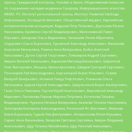
прессы, Гражданский контроль, Человек и Закон, Общественная комиссия
по сохранению наследия академика Сахарова, Информационное агентство
МЕМО. РУ, Институт региональной прессы, Институт Развития Свободы
Информации, Экозащита!-Женсовет, Общественный вердикт, Евразийская
антимонопольная ассоциация, Бедушев Петр Петрович, Дзугкоева Регина
Николаевна, Кривенко Сергей Владимирович, Милославский Павел
Юрьевич, Шнырова Ольга Вадимовна, Чанышева Лилия Айратовна,
Сидорович Ольга Борисовна, Туровский Александр Алексеевич, Васильева
Анастасия Евгеньевна, Ривина Анна Валерьевна, Бойко Анатолий
Николаевич, Дугин Сергей Георгиевич, Пивоваров Андрей Сергеевич,
Аверин Виталий Евгеньевич, Барахоев Магомед Бекханович, Шарипков
Олег Викторович, Мошель Ирина Ароновна, Шведов Григорий Сергеевич,
Пономарев Лев Александрович, Каргалицкий Борис Юльевич, Созаев
Валерий Валерьевич, Исламов Тимур Рифгатович, Романова Ольга
Евгеньевна, Щаров Сергей Алексадрович, Цирульников Борис Альбертович,
Гасан Ольга Павловна, Паутов Юрий Анатольевич, Верховский Александр
Маркович, Пислакова-Паркер Марина Петровна, Кочеткова Татьяна
Владимировна, Чуркина Наталья Валерьевна, Акимова Татьяна Николаевна,
Золотарева Екатерина Александровна, Рачинский Ян Збигневич, Жемкова
Елена Борисовна, Гудков Лев Дмитриевич, Илларионова Юлия Юрьевна,
Саранг Анна Васильевна, Захарова Светлана Сергеевна, Аверин Владимир
Анатольевич, Щур Татьяна Михайловна, Щур Николай Алексеевич,
Блинушов Андрей Юрьевич, Мосин Алексей Геннадьевич, Гефтер Валентин