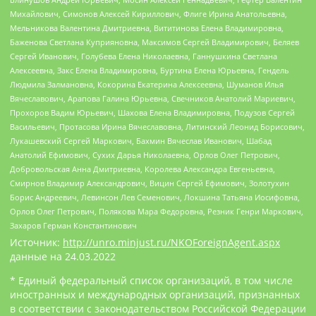
Михайлович, Симонов Алексей Кириллович, Флиге Ирина Анатольевна,
Мельникова Валентина Дмитриевна, Вититинова Елена Владимировна,
Баженова Светлана Куприяновна, Максимов Сергей Владимирович, Беляев
Сергей Иванович, Голубева Елена Николаевна, Ганнушкина Светлана
Алексеевна, Закс Елена Владимировна, Буртина Елена Юрьевна, Гендель
Людмила Залмановна, Кокорина Екатерина Алексеевна, Шуманов Илья
Вячеславович, Арапова Галина Юрьевна, Свечников Анатолий Мариевич,
Прохоров Вадим Юрьевич, Шахова Елена Владимировна, Подузов Сергей
Васильевич, Протасова Ирина Вячеславовна, Литинский Леонид Борисович,
Лукашевский Сергей Маркович, Бахмин Вячеслав Иванович, Шабад
Анатолий Ефимович, Сухих Дарья Николаевна, Орлов Олег Петрович,
Добровольская Анна Дмитриевна, Королева Александра Евгеньевна,
Смирнов Владимир Александрович, Вицин Сергей Ефимович, Золотухин
Борис Андреевич, Левинсон Лев Семенович, Локшина Татьяна Иосифовна,
Орлов Олег Петрович, Полякова Мара Федоровна, Резник Генри Маркович,
Захаров Герман Константинович
Источник:
http://unro.minjust.ru/NKOForeignAgent.aspx
данные на
24.03.2022
* Единый федеральный список организаций, в том числе
иностранных и международных организаций, признанных
в соответствии с законодательством Российской Федерации