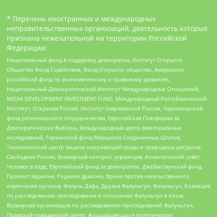
* Перечень иностранных и международных
неправительственных организаций, деятельность которых
признана нежелательной на территории Российской
Федерации:
Национальный фонд в поддержку демократии, Институт Открытое
Общество Фонд Содействия, Фонд Открытое общество, Американо-
российский фонд по экономическому и правовому развитию,
Национальный Демократический Институт Международных Отношений,
MEDIA DEVELOPMENT INVESTMENT FUND, Международный Республиканский
Институт, Открытая Россия, Институт современной России, Черноморский
фонд регионального сотрудничества, Европейская Платформа за
Демократические Выборы, Международный центр электоральных
исследований, Германский фонд Маршалла Соединенных Штатов,
Тихоокеанский центр защиты окружающей среды и природных ресурсов,
Свободная Россия, Всемирный конгресс украинцев, Атлантический совет,
Человек в беде, Европейский фонд за демократию, Джеймстаунский фонд,
Прожект Хармони, Родники дракона, Врачи против насильственного
извлечения органов, Фалунь Дафа, Друзья Фалуньгун, Фалуньгун, Коалиция
по расследованию преследования в отношении Фалуньгун в Китае,
Всемирная организация по расследованию преследований Фалуньгун,
Пражский гражданский центр, Ассоциация школ политических