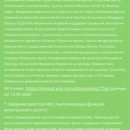
Глобальный союз IndustriALL, Russian Election Monitor, Article 19, Мнение
медиа, Федерация анархического черного креста, Радио Свободная Европа,
Германское общество изучения Восточной Европы, Фонд имени Фридриха
Эберта, XZ gGmbH, Мобильная академия поддержки гендерной демократии
и миротворчества, Форум имени Льва Копелева, American Councils for
International Education, Cultural Vistas, Institute of International Education,
Антивоенное движение Антальи, Открытый диалог, Школа международных
отношений и государственной политики им Питера Мунка, Российско-
канадский демократический альянс, Школа международных отношений им
Нормана Патерсона, Центр Гражданских Свобод, Фонд Бориса Немцова за
Свободу, Фонд имени Фридриха Науманна за свободу, Феминистское
антивоенное сопротивление, Комитет независимости Ингушетии, Прометей,
Stop Occupation of Karelia, Вернись живым, Фридом Хаус, СОТА медиа,
Либерально-демократическая Лига Украины
Источник:
https://minjust.gov.ru/ru/documents/7756/
данные
на
13.05.2024
* Сведения реестра НКО, выполняющих функции
иностранного агента:
Лилит, Правозащитная группа Гражданин.Армия.Право, Нижегородский
центр немецкой и европейской культуры, Центр гендерных исследований,
Фонд защиты прав граждан Штаб, Институт права и публичной политики,