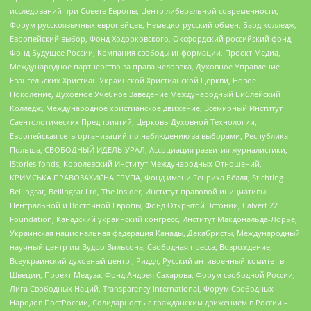
исследований при Совете Европы, Центр либеральной современности,
Форум русскоязычных европейцев, Немецко-русский обмен, Бард колледж,
Европейский выбор, Фонд Ходорковского, Оксфордский российский фонд,
Фонд Будущее России, Компания свободы информации, Проект Медиа,
Международное партнерство за права человека, Духовное Управление
Евангельских Христиан Украинской Христианской Церкви, Новое
Поколение, Духовное Учебное Заведение Международный Библейский
Колледж, Международное христианское движение, Всемирный Институт
Саентологических Предприятий, Церковь Духовной Технологии,
Европейская сеть организаций по наблюдению за выборами, Республика
Польша, СВОБОДНЫЙ ИДЕЛЬ-УРАЛ, Ассоциация развития журналистики,
IStories fonds, Королевский Институт Международных Отношений,
КРИМСЬКА ПРАВОЗАХИСНА ГРУПА, Фонд имени Генриха Бёлля, Stichting
Bellingcat, Bellingcat Ltd, The Insider, Институт правовой инициативы
Центральной и Восточной Европы, Фонд Открытой Эстонии, Calvert 22
Foundation, Канадский украинский конгресс, Институт Макдональда-Лорье,
Украинская национальная федерация Канады, Декабристы, Международный
научный центр им Вудро Вильсона, Свободная пресса, Возрождение,
Всеукраинский духовный центр , Риддл, Русский антивоенный комитет в
Швеции, Проект Медуза, Фонд Андрея Сахарова, Форум свободной России,
Лига Свободных Наций, Transparеncy International, Форум Свободных
Народов ПостРоссии, Солидарность с гражданским движением в России –