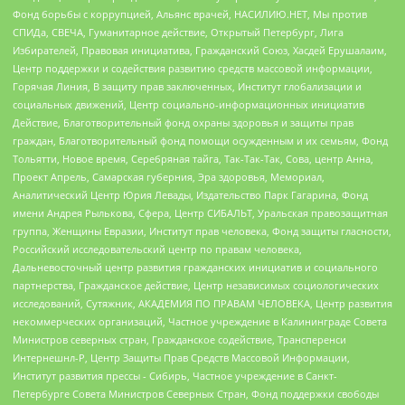
Фонд борьбы с коррупцией, Альянс врачей, НАСИЛИЮ.НЕТ, Мы против
СПИДа, СВЕЧА, Гуманитарное действие, Открытый Петербург, Лига
Избирателей, Правовая инициатива, Гражданский Союз, Хасдей Ерушалаим,
Центр поддержки и содействия развитию средств массовой информации,
Горячая Линия, В защиту прав заключенных, Институт глобализации и
социальных движений, Центр социально-информационных инициатив
Действие, Благотворительный фонд охраны здоровья и защиты прав
граждан, Благотворительный фонд помощи осужденным и их семьям, Фонд
Тольятти, Новое время, Серебряная тайга, Так-Так-Так, Сова, центр Анна,
Проект Апрель, Самарская губерния, Эра здоровья, Мемориал,
Аналитический Центр Юрия Левады, Издательство Парк Гагарина, Фонд
имени Андрея Рылькова, Сфера, Центр СИБАЛЬТ, Уральская правозащитная
группа, Женщины Евразии, Институт прав человека, Фонд защиты гласности,
Российский исследовательский центр по правам человека,
Дальневосточный центр развития гражданских инициатив и социального
партнерства, Гражданское действие, Центр независимых социологических
исследований, Сутяжник, АКАДЕМИЯ ПО ПРАВАМ ЧЕЛОВЕКА, Центр развития
некоммерческих организаций, Частное учреждение в Калининграде Совета
Министров северных стран, Гражданское содействие, Трансперенси
Интернешнл-Р, Центр Защиты Прав Средств Массовой Информации,
Институт развития прессы - Сибирь, Частное учреждение в Санкт-
Петербурге Совета Министров Северных Стран, Фонд поддержки свободы