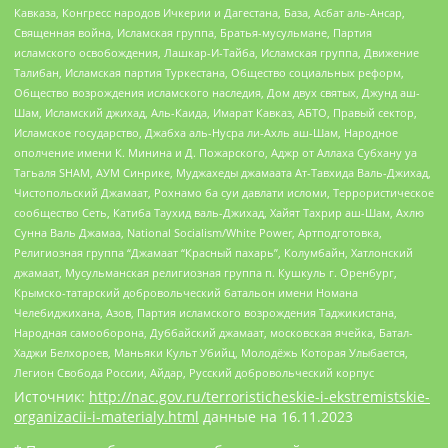
Кавказа, Конгресс народов Ичкерии и Дагестана, База, Асбат аль-Ансар,
Священная война, Исламская группа, Братья-мусульмане, Партия
исламского освобождения, Лашкар-И-Тайба, Исламская группа, Движение
Талибан, Исламская партия Туркестана, Общество социальных реформ,
Общество возрождения исламского наследия, Дом двух святых, Джунд аш-
Шам, Исламский джихад, Аль-Каида, Имарат Кавказ, АБТО, Правый сектор,
Исламское государство, Джабха аль-Нусра ли-Ахль аш-Шам, Народное
ополчение имени К. Минина и Д. Пожарского, Аджр от Аллаха Субхану уа
Тагьаля SHAM, АУМ Синрике, Муджахеды джамаата Ат-Тавхида Валь-Джихад,
Чистопольский Джамаат, Рохнамо ба суи давлати исломи, Террористическое
сообщество Сеть, Катиба Таухид валь-Джихад, Хайят Тахрир аш-Шам, Ахлю
Сунна Валь Джамаа, National Socialism/White Power, Артподготовка,
Религиозная группа “Джамаат “Красный пахарь”, Колумбайн, Хатлонский
джамаат, Мусульманская религиозная группа п. Кушкуль г. Оренбург,
Крымско-татарский добровольческий батальон имени Номана
Челебиджихана, Азов, Партия исламского возрождения Таджикистана,
Народная самооборона, Дуббайский джамаат, московская ячейка, Батал-
Хаджи Белхороев, Маньяки Культ Убийц, Молодёжь Которая Улыбается,
Легион Свобода России, Айдар, Русский добровольческий корпус
Источник:
http://nac.gov.ru/terroristicheskie-i-ekstremistskie-
organizacii-i-materialy.html
данные на
16.11.2023