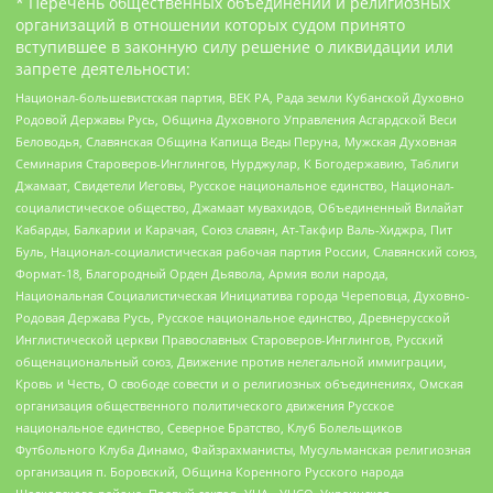
* Перечень общественных объединений и религиозных
организаций в отношении которых судом принято
вступившее в законную силу решение о ликвидации или
запрете деятельности:
Национал-большевистская партия, ВЕК РА, Рада земли Кубанской Духовно
Родовой Державы Русь, Община Духовного Управления Асгардской Веси
Беловодья, Славянская Община Капища Веды Перуна, Мужская Духовная
Семинария Староверов-Инглингов, Нурджулар, К Богодержавию, Таблиги
Джамаат, Свидетели Иеговы, Русское национальное единство, Национал-
социалистическое общество, Джамаат мувахидов, Объединенный Вилайат
Кабарды, Балкарии и Карачая, Союз славян, Ат-Такфир Валь-Хиджра, Пит
Буль, Национал-социалистическая рабочая партия России, Славянский союз,
Формат-18, Благородный Орден Дьявола, Армия воли народа,
Национальная Социалистическая Инициатива города Череповца, Духовно-
Родовая Держава Русь, Русское национальное единство, Древнерусской
Инглистической церкви Православных Староверов-Инглингов, Русский
общенациональный союз, Движение против нелегальной иммиграции,
Кровь и Честь, О свободе совести и о религиозных объединениях, Омская
организация общественного политического движения Русское
национальное единство, Северное Братство, Клуб Болельщиков
Футбольного Клуба Динамо, Файзрахманисты, Мусульманская религиозная
организация п. Боровский, Община Коренного Русского народа