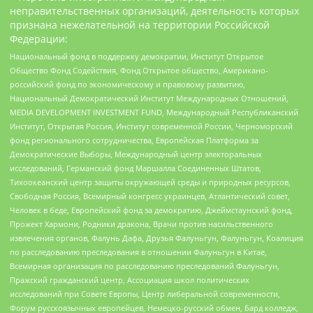
неправительственных организаций, деятельность которых
признана нежелательной на территории Российской
Федерации:
Национальный фонд в поддержку демократии, Институт Открытое
Общество Фонд Содействия, Фонд Открытое общество, Американо-
российский фонд по экономическому и правовому развитию,
Национальный Демократический Институт Международных Отношений,
MEDIA DEVELOPMENT INVESTMENT FUND, Международный Республиканский
Институт, Открытая Россия, Институт современной России, Черноморский
фонд регионального сотрудничества, Европейская Платформа за
Демократические Выборы, Международный центр электоральных
исследований, Германский фонд Маршалла Соединенных Штатов,
Тихоокеанский центр защиты окружающей среды и природных ресурсов,
Свободная Россия, Всемирный конгресс украинцев, Атлантический совет,
Человек в беде, Европейский фонд за демократию, Джеймстаунский фонд,
Прожект Хармони, Родники дракона, Врачи против насильственного
извлечения органов, Фалунь Дафа, Друзья Фалуньгун, Фалуньгун, Коалиция
по расследованию преследования в отношении Фалуньгун в Китае,
Всемирная организация по расследованию преследований Фалуньгун,
Пражский гражданский центр, Ассоциация школ политических
исследований при Совете Европы, Центр либеральной современности,
Форум русскоязычных европейцев, Немецко-русский обмен, Бард колледж,