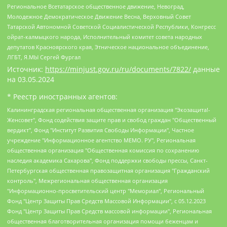
Региональное Всетатарское общественное движение, Невоград,
Молодежное Демократическое Движение Весна, Верховный Совет
Татарской Автономной Советской Социалистической Республики, Конгресс
ойрат-калмыцкого народа, Исполнительный комитет совета народных
депутатов Красноярского края, Этническое национальное объединение,
ЛГБТ, Я.МЫ Сергей Фургал
Источник:
https://minjust.gov.ru/ru/documents/7822/
данные
на
03.05.2024
* Реестр иностранных агентов:
Калининградская региональная общественная организация "Экозащита!-Женсовет", Фонд содействия защите прав и свобод граждан "Общественный вердикт", Фонд "Институт Развития Свободы Информации", Частное учреждение "Информационное агентство МЕМО. РУ", Региональная общественная организация "Общественная комиссия по сохранению наследия академика Сахарова", Фонд поддержки свободы прессы, Санкт-Петербургская общественная правозащитная организация "Гражданский контроль", Межрегиональная общественная организация "Информационно-просветительский центр "Мемориал", Региональный Фонд "Центр Защиты Прав Средств Массовой Информации", с 05.12.2023 Фонд "Центр Защиты Прав Средств массовой информации", Региональная общественная благотворительная организация помощи беженцам и мигрантам "Гражданское содействие", Негосударственное образовательное учреждение дополнительного профессионального образования (повышение квалификации) специалистов "АКАДЕМИЯ ПО ПРАВАМ ЧЕЛОВЕКА", Свердловская региональная общественная организация "Сутяжник", Автономная некоммерческая организация "Центр независимых социологических исследований", Союз общественных объединений "Российский исследовательский центр по правам человека", Региональное общественное учреждение научно-информационный центр "МЕМОРИАЛ", Некоммерческая организация "Фонд защиты гласности", Автономная некоммерческая организация "Институт прав человека", Городская общественная организация "Екатеринбургское общество "МЕМОРИАЛ", Городская общественная организация "Рязанское историко-просветительское и правозащитное общество "Мемориал" (Рязанский Мемориал), Челябинский региональный орган общественной самодеятельности – женское общественное объединение "Женщины Евразии", Челябинский региональный орган общественной самодеятельности "Уральская правозащитная группа", Фонд содействия защите здоровья и социальной справедливости имени Андрея Рылькова, Автономная Некоммерческая Организация "Аналитический Центр Юрия Левады", Автономная некоммерческая организация социальной поддержки населения "Проект Апрель", Региональная общественная организация помощи женщинам и детям, находящимся в кризисной ситуации "Информационно-методический центр "Анна", Фонд содействия развитию массовых коммуникаций и правовому просвещению "Так-так-Так", Фонд содействия устойчивому развитию "Серебряная тайга", Свердловский региональный общественный фонд социальных проектов "Новое время", "Idel.Реалии", Кавказ.Реалии, Крым.Реалии, Телеканал Настоящее Время, Татаро-башкирская служба Радио Свобода (Azatliq Radiosi), Радио Свободная Европа/Радио Свобода (PCE/PC), "Сибирь.Реалии", "Фактограф", Благотворительный фонд помощи осужденным и их семьям, Автономная некоммерческая организация "Институт глобализации и социальных движений", Фонд "В защиту прав заключенных", Частное учреждение "Центр поддержки и содействия развитию средств массовой информации", Пензенский региональный общественный благотворительный фонд "Гражданский союз", "Север.Реалии", Некоммерческая организация Фонд "Правовая инициатива", Общество с ограниченной ответственностью "Радио Свободная Европа/Радио Свобода", Чешское информационное агентство "MEDIUM-ORIENT", Красноярская региональная общественная организация "Мы против СПИДа", Камалягин Денис Николаевич, Маркелов Сергей Евгеньевич, Пономарев Лев Александрович, Савицкая Людмила Алексеевна, Автономная некоммерческая организация "Центр по работе с проблемой насилия "НАСИЛИЮ.НЕТ", Межрегиональный профессиональный союз работников здравоохранения "Альянс врачей", Юридическое лицо, зарегистрированное в Латвийской Республике, SIA "Medusa Project" (регистрационный номер 40103797863, дата регистрации 10.06.2014), Некоммерческая организация "Фонд по борьбе с коррупцией", Автономная некоммерческая организация "Институт права и публичной политики", Баданин Роман Сергеевич, Гликин Максим Александрович, Железнова Мария Михайловна, Лукьянова Юлия Сергеевна, Маетная Елизавета Витальевна, Маняхин Петр Борисович, Чуракова Ольга Владимировна, Ярош Юлия Петровна, Юридическое лицо "The Insider SIA", зарегистрированное в Риге, Латвийская Республика (дата регистрации 26.06.2015), являющееся администратором доменного имени интернет-издания "The Insider SIA", https://theins.ru, Постернак Алексей Евгеньевич, Рубин Михаил Аркадьевич, Анин Роман Александрович, Юридическое лицо Istories fonds, зарегистрированное в Латвийской Республике (регистрационный номер 50008295751, дата регистрации 24.02.2020), Великовский Дмитрий Александрович, Долинина Ирина Николаевна, Мароховская Алеся Алексеевна, Шлейнов Роман Юрьевич, Шмагун Олеся Валентиновна, Общество с ограниченной ответственностью "Альтаир 2021", Общество с ограниченной ответственностью "Вега 2021", Общество с ограниченной ответственностью "Главный редактор 2021", Общество с ограниченной ответственностью "Ромашки монолит", Важенков Артем Валерьевич, Ивановская областная общественная организация "Центр гендерных исследований", Гурман Юрий Альбертович, Медиапроект "ОВД-Инфо", Егоров Владимир Владимирович, Жилинский Владимир Александрович, Общество с ограниченной ответственностью "ЗП", Иванова София Юрьевна, Карезина Инна Павловна, Кильтау Екатерина Викторовна, Петров Алексей Викторович, Пискунов Сергей Евгеньевич, Смирнов Сергей Сергеевич, Тихонов Михаил Сергеевич, Общество с ограниченной ответственностью "ЖУРНАЛИСТ-ИНОСТРАННЫЙ АГЕНТ", Арапова Галина Юрьевна, Вольтская Татьяна Анатольевна, Американская компания "Mason G.E.S. Anonymous Foundation" (США), являющаяся владельцем интернет-издания https://mnews.world/, Компания "Stichting Bellingcat", зарегистрированная в Нидерландах (дата регистрации 11.07.2018), Захаров Андрей Вячеславович, Клепиковская Екатерина Дмитриевна, Общество с ограниченной ответственностью "МЕМО", Перл Роман Александрович, Симонов Евгений Алексеевич, Соловьева Елена Анатольевна, Сотников Даниил Владимирович, Сурначева Елизавета Дмитриевна, Автономная некоммерческая организация по защите прав человека и информированию населения "Якутия – Наше Мнение", Общество с ограниченной ответственностью "Москоу диджитал медиа", с 26.01.2023 Общество с ограниченной ответственностью "Чайка Белые сады", Ветошкина Валерия Валерьевна, Заговора Максим Александрович, Межрегиональное общественное движение "Российская ЛГБТ - сеть", Оленичев Максим Владимирович, Павлов Иван Юрьевич, Скворцова Елена Сергеевна, Общество с ограниченной ответственностью "Как бы инагент", Кочетков Игорь Викторович, Общество с ограниченной ответственностью "Честные выборы", Еланчик Олег Александрович, Общество с ограниченной ответственностью "Нобелевский призыв", Гималова Регина Эмилевна, Григорьев Андрей Валерьевич, Григорьева Алина Александровна, Ассоциация по содействию защите прав призывников, альтернативнослужащих и военнослужащих "Правозащитная группа "Гражданин.Армия.Право", Хисамова Регина Фаритовна, Автономная некоммерческая организация по реализации социально-правовых программ "Лилит", Дальневосточное общественное движение "Маяк", Санкт-Петербургская ЛГБТ-инициативная группа "Выход", Инициативная группа ЛГБТ+ "Реверс", Алексеев Андрей Викторович, Бекбулатова Таисия Львовна, Беляев Иван Михайлович, Владыкина Елена Сергеевна, Гельман Марат Александрович, Никульшина Вероника Юрьевна, Толоконникова Надежда Андреевна, Шендерович Виктор Анатольевич, Общество с ограниченной ответственностью "Данное сообщение", Общество с ограниченной ответственностью Издательский дом "Новая глава", Айнбиндер Александра Александровна, Московский комьюнити-центр для ЛГБТ+инициатив, Благотворительный фонд развития филантропии, Deutsche Welle (Германия, Kurt-Schumacher-Strasse 3, 53113 Bonn), Борзунова Мария Михайловна, Воробьев Виктор Викторович, Голубева Анна Львовна, Константинова Алла Михайловна, Малкова Ирина Владимировна, Мурадов Мурад Абдулгалимович, Осетинская Елизавета Николаевна, Понасенков Евгений Николаевич, Ганапольский Матвей Юрьевич, Киселев Евгений Алексеевич, Борухович Ирина Григорьевна, Дремин Иван Тимофеевич, Дубровский Дмитрий Викторович, Красноярская региональная общественная организация поддержки и развития альтернативных образовательных технологий и межкультурных коммуникаций "ИНТЕРРА", Маяковская Екатерина Алексеевна, Фейгин Марк Захарович, Филимонов Андрей Викторович, Дзугкоева Регина Николаевна, Доброхотов Роман Александрович, Дудь Юрий Александрович, Елкин Сергей Владимирович, Кругликов Кирилл Игоревич, Сабунаева Мария Леонидовна, Семенов Алексей Владимирович, Шаинян Карен Багратович, Шульман Екатерина Михайловна, Асафьев Артур Валерьевич, Вахштайн Виктор Семенович, Венедиктов Алексей Алексеевич, Лушникова Екатерина Евгеньевна, Волков Леонид Михайлович, Невзоров Александр Глебович, Пархоменко Сергей Борисович, Сироткин Ярослав Николаевич, Кара-Мурза Владимир Владимирович, Баранова Наталья Владимировна, Гозман Леонид Яковлевич, Кагарлицкий Борис Юльевич, Климарев Михаил Валерьевич, Милов Владимир Станиславович, Автономная некоммерческая организация Краснодарский центр современного искусства "Типография", Моргенштерн Алишер Тагирович, Соболь Любовь Эдуардовна, Общество с ограниченной ответственностью "ЛИЗА НОРМ", Каспаров Гарри Кимович, Ходорковский Михаил Борисович, Общество с ограниченной ответственностью "Апрельские тезисы", Данилович Ирина Брониславовна, Кашин Олег Владимирович, Петров Николай Владимирович, Пивоваров Алексей Владимирович, Соколов Михаил Владимирович, Цветкова Юлия Владимировна, Чичваркин Евгений Александрович, Комитет против пыток/Команда против пыток, Общество с ограниченной ответственностью "Первый научный", Общество с ограниченной ответственностью "Вертолет и ко", Белоцерковская Вероника Борисовна, Кац Максим Евгеньевич, Лазарева Татьяна Юрьевна, Шаведдинов Руслан Табризович, Яшин Илья Валерьевич, Общество с ограниченной ответственностью "Иноагент ААВ", Алешковский Дмитрий Петрович, Альбац Евгения Марковна, Быков Дмитрий Львович, Галямина Юлия Евгеньевна, Лойко Сергей Леонидович, Мартынов Кирилл Константинович, Медведев Сергей Александрович, Крашенинников Федор Геннадиевич, Гордеева Катерина Вл