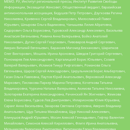
МЕМО. РУ, Институт региональной прессы, Институт Развития Свободы
Информации, Экозащита!-Женсовет, Общественный вердикт, Евразийская
антимонопольная ассоциация, Бедушев Петр Петрович, Дзугкоева Регина
Николаевна, Кривенко Сергей Владимирович, Милославский Павел
Юрьевич, Шнырова Ольга Вадимовна, Чанышева Лилия Айратовна,
Сидорович Ольга Борисовна, Туровский Александр Алексеевич, Васильева
Анастасия Евгеньевна, Ривина Анна Валерьевна, Бойко Анатолий
Николаевич, Дугин Сергей Георгиевич, Пивоваров Андрей Сергеевич,
Аверин Виталий Евгеньевич, Барахоев Магомед Бекханович, Шарипков
Олег Викторович, Мошель Ирина Ароновна, Шведов Григорий Сергеевич,
Пономарев Лев Александрович, Каргалицкий Борис Юльевич, Созаев
Валерий Валерьевич, Исламов Тимур Рифгатович, Романова Ольга
Евгеньевна, Щаров Сергей Алексадрович, Цирульников Борис Альбертович,
Гасан Ольга Павловна, Паутов Юрий Анатольевич, Верховский Александр
Маркович, Пислакова-Паркер Марина Петровна, Кочеткова Татьяна
Владимировна, Чуркина Наталья Валерьевна, Акимова Татьяна Николаевна,
Золотарева Екатерина Александровна, Рачинский Ян Збигневич, Жемкова
Елена Борисовна, Гудков Лев Дмитриевич, Илларионова Юлия Юрьевна,
Саранг Анна Васильевна, Захарова Светлана Сергеевна, Аверин Владимир
Анатольевич, Щур Татьяна Михайловна, Щур Николай Алексеевич,
Блинушов Андрей Юрьевич, Мосин Алексей Геннадьевич, Гефтер Валентин
Михайлович, Симонов Алексей Кириллович, Флиге Ирина Анатольевна,
Мельникова Валентина Дмитриевна, Вититинова Елена Владимировна,