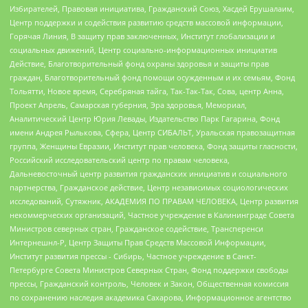
Избирателей, Правовая инициатива, Гражданский Союз, Хасдей Ерушалаим,
Центр поддержки и содействия развитию средств массовой информации,
Горячая Линия, В защиту прав заключенных, Институт глобализации и
социальных движений, Центр социально-информационных инициатив
Действие, Благотворительный фонд охраны здоровья и защиты прав
граждан, Благотворительный фонд помощи осужденным и их семьям, Фонд
Тольятти, Новое время, Серебряная тайга, Так-Так-Так, Сова, центр Анна,
Проект Апрель, Самарская губерния, Эра здоровья, Мемориал,
Аналитический Центр Юрия Левады, Издательство Парк Гагарина, Фонд
имени Андрея Рылькова, Сфера, Центр СИБАЛЬТ, Уральская правозащитная
группа, Женщины Евразии, Институт прав человека, Фонд защиты гласности,
Российский исследовательский центр по правам человека,
Дальневосточный центр развития гражданских инициатив и социального
партнерства, Гражданское действие, Центр независимых социологических
исследований, Сутяжник, АКАДЕМИЯ ПО ПРАВАМ ЧЕЛОВЕКА, Центр развития
некоммерческих организаций, Частное учреждение в Калининграде Совета
Министров северных стран, Гражданское содействие, Трансперенси
Интернешнл-Р, Центр Защиты Прав Средств Массовой Информации,
Институт развития прессы - Сибирь, Частное учреждение в Санкт-
Петербурге Совета Министров Северных Стран, Фонд поддержки свободы
прессы, Гражданский контроль, Человек и Закон, Общественная комиссия
по сохранению наследия академика Сахарова, Информационное агентство