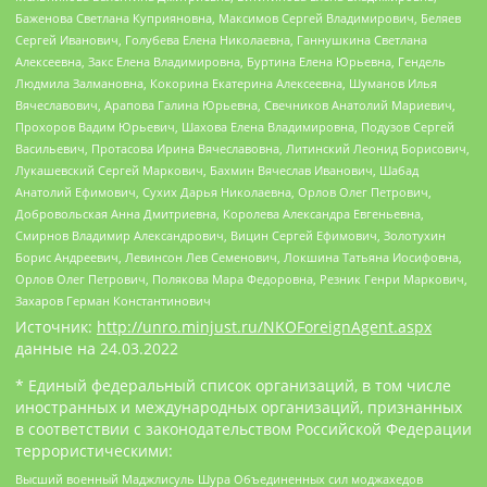
Баженова Светлана Куприяновна, Максимов Сергей Владимирович, Беляев
Сергей Иванович, Голубева Елена Николаевна, Ганнушкина Светлана
Алексеевна, Закс Елена Владимировна, Буртина Елена Юрьевна, Гендель
Людмила Залмановна, Кокорина Екатерина Алексеевна, Шуманов Илья
Вячеславович, Арапова Галина Юрьевна, Свечников Анатолий Мариевич,
Прохоров Вадим Юрьевич, Шахова Елена Владимировна, Подузов Сергей
Васильевич, Протасова Ирина Вячеславовна, Литинский Леонид Борисович,
Лукашевский Сергей Маркович, Бахмин Вячеслав Иванович, Шабад
Анатолий Ефимович, Сухих Дарья Николаевна, Орлов Олег Петрович,
Добровольская Анна Дмитриевна, Королева Александра Евгеньевна,
Смирнов Владимир Александрович, Вицин Сергей Ефимович, Золотухин
Борис Андреевич, Левинсон Лев Семенович, Локшина Татьяна Иосифовна,
Орлов Олег Петрович, Полякова Мара Федоровна, Резник Генри Маркович,
Захаров Герман Константинович
Источник:
http://unro.minjust.ru/NKOForeignAgent.aspx
данные на
24.03.2022
* Единый федеральный список организаций, в том числе
иностранных и международных организаций, признанных
в соответствии с законодательством Российской Федерации
террористическими:
Высший военный Маджлисуль Шура Объединенных сил моджахедов