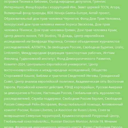
островов Тисима и Хабомаи, Съезд народных депутатов, Гринпис
Интернешнл, Фонд борьбы с коррупцией Инк, Завет церквей TCCN, Агора,
Всемирный фонд природы, BDR Novaja Gazeta-Europe, Алтай проект,
Образовательный дом прав человека Чернигов, Фонд Дом Прав Человека,
Белорусский дом прав человека имени Бориса Звозскова, Дом прав
человека Тбилиси, Дом прав человека Ереван, Дом прав человека Крым,
Центр дикого лосося, TVR Studios, ТВ Дождь, Центр европейских
исследований им Вилфрида Мартенса, Сетевое объединение журналистов
расследователей, АЛЛАТРА, За свободную Россию, Свободная Бурятия, Uralic,
UnKremlin, Международная федерация транспортных рабочих, ИстЧам
Финланд, Гудзоновский институт, Фонд Демократического Развития,
Комитет-2024, Центрально-Европейский университет, Центр
восточноевропейских и международных исследований, Общество
Сторожевой башни, Библии и трактатов Свидетелей Иеговы, Гражданский
Совет, Центр анализа европейской политики, Академическая сеть Восточная
Европа, Российский комитет действия, РЭНД корпорейшн, Русская Америка
за демократию в России, Настоящая Россия, Глобальная сеть журналистов-
расследователей, Служба поддержки, Свободная Россия Берлин, Свободная
Россия Северный Рейн-Вестфалия, Фонд глобальной помощи, Антивоенный
комитет России, Russie-Libertes, La Asocicion de Rusos Libres, Союз за
возвращение Северных территорий, Крымскотатарский Ресурсный Центр,
Глобальный союз IndustriALL, Russian Election Monitor, Article 19, Мнение
медиа, Федерация анархического черного креста, Радио Свободная Европа,