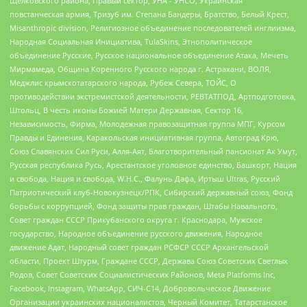
Щелковского района, Правый сектор, УНА - УНСО, Украинская
повстанческая армия, Тризуб им. Степана Бандеры, Братство, Белый Крест,
Misanthropic division, Религиозное объединение последователей инглиизма,
Народная Социальная Инициатива, TulaSkins, Этнополитическое
объединение Русские, Русское национальное объединение Атака, Мечеть
Мирмамеда, Община Коренного Русского народа г. Астрахани, ВОЛЯ,
Меджлис крымскотатарского народа, Рубеж Севера, ТОЙС, О
противодействии экстремистской деятельности, РЕВТАТПОД, Артподготовка,
Штольц, В честь иконы Божией Матери Державная, Сектор 16,
Независимость, Фирма, Молодежная правозащитная группа МПГ, Курсом
Правды и Единения, Каракольская инициативная группа, Автоград Крю,
Союз Славянских Сил Руси, Алля-Аят, Благотворительный пансионат Ак Умут,
Русская республика Русь, Арестантское уголовное единство, Башкорт, Нация
и свобода, Нация и свобода, W.H.С., Фалунь Дафа, Иртыш Ultras, Русский
Патриотический клуб-Новокузнецк/РПК, Сибирский державный союз, Фонд
борьбы с коррупцией, Фонд защиты прав граждан, Штабы Навального,
Совет граждан СССР Прикубанского округа г. Краснодара, Мужское
государство, Народное объединение русского движения, Народное
движение Адат, Народный совет граждан РСФСР СССР Архангельской
области, Проект Штурм, Граждане СССР, Держава Союз Советских Светлых
Родов, Совет Советских Социалистических Районов, Meta Platforms Inc,
Facebook, Instagram, WhatsApp, СИЧ-С14, Добровольческое Движение
Организации украинских националистов, Черный Комитет, Татарстанское