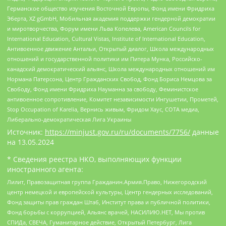
Германское общество изучения Восточной Европы, Фонд имени Фридриха
Эберта, XZ gGmbH, Мобильная академия поддержки гендерной демократии
и миротворчества, Форум имени Льва Копелева, American Councils for
International Education, Cultural Vistas, Institute of International Education,
Антивоенное движение Антальи, Открытый диалог, Школа международных
отношений и государственной политики им Питера Мунка, Российско-
канадский демократический альянс, Школа международных отношений им
Нормана Патерсона, Центр Гражданских Свобод, Фонд Бориса Немцова за
Свободу, Фонд имени Фридриха Науманна за свободу, Феминистское
антивоенное сопротивление, Комитет независимости Ингушетии, Прометей,
Stop Occupation of Karelia, Вернись живым, Фридом Хаус, СОТА медиа,
Либерально-демократическая Лига Украины
Источник:
https://minjust.gov.ru/ru/documents/7756/
данные
на
13.05.2024
* Сведения реестра НКО, выполняющих функции
иностранного агента:
Лилит, Правозащитная группа Гражданин.Армия.Право, Нижегородский
центр немецкой и европейской культуры, Центр гендерных исследований,
Фонд защиты прав граждан Штаб, Институт права и публичной политики,
Фонд борьбы с коррупцией, Альянс врачей, НАСИЛИЮ.НЕТ, Мы против
СПИДа, СВЕЧА, Гуманитарное действие, Открытый Петербург, Лига