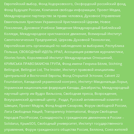
Европейский выбор, Фонд Ходорковского, Оксфордский российский фонд,
Фонд Будущее России, Компания свободы информации, Проект Медиа,
Международное партнерство за права человека, Духовное Управление
Евангельских Христиан Украинской Христианской Церкви, Новое
Поколение, Духовное Учебное Заведение Международный Библейский
Колледж, Международное христианское движение, Всемирный Институт
Саентологических Предприятий, Церковь Духовной Технологии,
Европейская сеть организаций по наблюдению за выборами, Республика
Польша, СВОБОДНЫЙ ИДЕЛЬ-УРАЛ, Ассоциация развития журналистики,
IStories fonds, Королевский Институт Международных Отношений,
КРИМСЬКА ПРАВОЗАХИСНА ГРУПА, Фонд имени Генриха Бёлля, Stichting
Bellingcat, Bellingcat Ltd, The Insider, Институт правовой инициативы
Центральной и Восточной Европы, Фонд Открытой Эстонии, Calvert 22
Foundation, Канадский украинский конгресс, Институт Макдональда-Лорье,
Украинская национальная федерация Канады, Декабристы, Международный
научный центр им Вудро Вильсона, Свободная пресса, Возрождение,
Всеукраинский духовный центр , Риддл, Русский антивоенный комитет в
Швеции, Проект Медуза, Фонд Андрея Сахарова, Форум свободной России,
Лига Свободных Наций, Transparеncy International, Форум Свободных
Народов ПостРоссии, Солидарность с гражданским движением в России –
Solidarus, КрымSOS, Свободный университет, Институт государственного
управления, Форум гражданского общества Россия, Беллона, Союз жителей