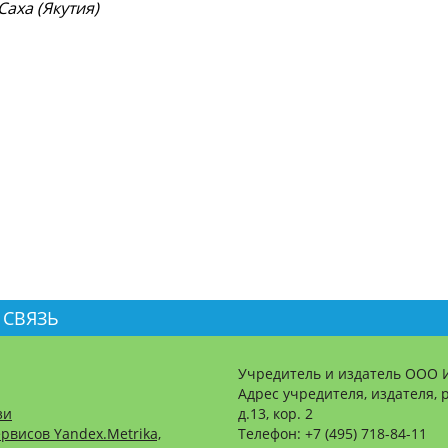
аха (Якутия)
 СВЯЗЬ
Учредитель и издатель ООО 
Адрес учредителя, издателя, р
зи
д.13, кор. 2
рвисов Yandex.Metrika,
Телефон: +7 (495) 718-84-11