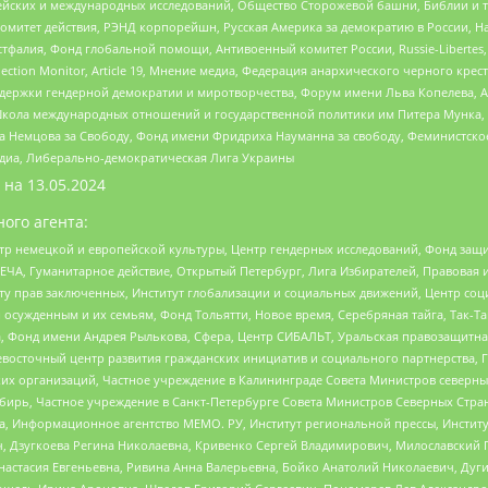
ейских и международных исследований, Общество Сторожевой башни, Библии и тр
омитет действия, РЭНД корпорейшн, Русская Америка за демократию в России, Н
фалия, Фонд глобальной помощи, Антивоенный комитет России, Russie-Libertes, L
lection Monitor, Article 19, Мнение медиа, Федерация анархического черного кр
и гендерной демократии и миротворчества, Форум имени Льва Копелева, American C
г, Школа международных отношений и государственной политики им Питера Мунка
 Немцова за Свободу, Фонд имени Фридриха Науманна за свободу, Феминистско
медиа, Либерально-демократическая Лига Украины
 на
13.05.2024
ого агента:
р немецкой и европейской культуры, Центр гендерных исследований, Фонд защи
ЧА, Гуманитарное действие, Открытый Петербург, Лига Избирателей, Правовая 
иту прав заключенных, Институт глобализации и социальных движений, Центр 
ужденным и их семьям, Фонд Тольятти, Новое время, Серебряная тайга, Так-Так-
, Фонд имени Андрея Рылькова, Сфера, Центр СИБАЛЬТ, Уральская правозащитна
невосточный центр развития гражданских инициатив и социального партнерства, 
 организаций, Частное учреждение в Калининграде Совета Министров северных 
бирь, Частное учреждение в Санкт-Петербурге Совета Министров Северных Стра
а, Информационное агентство МЕМО. РУ, Институт региональной прессы, Инсти
ч, Дзугкоева Регина Николаевна, Кривенко Сергей Владимирович, Милославски
настасия Евгеньевна, Ривина Анна Валерьевна, Бойко Анатолий Николаевич, Дуг