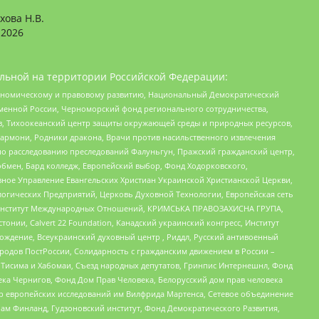
хова Н.В.
2026
льной на территории Российской Федерации:
кономическому и правовому развитию, Национальный Демократический
менной России, Черноморский фонд регионального сотрудничества,
, Тихоокеанский центр защиты окружающей среды и природных ресурсов,
 Хармони, Родники дракона, Врачи против насильственного извлечения
по расследованию преследований Фалуньгун, Пражский гражданский центр,
бмен, Бард колледж, Европейский выбор, Фонд Ходорковского,
ное Управление Евангельских Христиан Украинской Христианской Церкви,
огических Предприятий, Церковь Духовной Технологии, Европейская сеть
ий Институт Международных Отношений, КРИМСЬКА ПРАВОЗАХИСНА ГРУПА,
стонии, Calvert 22 Foundation, Канадский украинский конгресс, Институт
ждение, Всеукраинский духовный центр , Риддл, Русский антивоенный
ародов ПостРоссии, Солидарность с гражданским движением в России –
в Тисима и Хабомаи, Съезд народных депутатов, Гринпис Интернешнл, Фонд
ека Чернигов, Фонд Дом Прав Человека, Белорусский дом прав человека
нтр европейских исследований им Вилфрида Мартенса, Сетевое объединение
Чам Финланд, Гудзоновский институт, Фонд Демократического Развития,