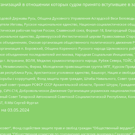
анизаций в отношении которых судом принято вступившее в з
 Родовой Державы Русь, Община Духовного Управления Асгардской Веси Беловод
детели Иеговы, Русское национальное единство, Национал-социалистическое об
истическая рабочая партия России, Славянский союз, Формат-18, Благородный Ор
ациональное единство, Древнерусской Инглистической церкви Православных Ста
ных объединениях, Омская организация общественного политического движения Р
рганизация п. Боровский, Община Коренного Русского народа Щелковского район
гиозное объединение последователей инглиизма, Народная Социальная Инициатива,
 г. Астрахани, ВОЛЯ, Меджлис крымскотатарского народа, Рубеж Севера, ТОЙС, 
6, Независимость, Фирма, Молодежная правозащитная группа МПГ, Курсом Правд
ая республика Русь, Арестантское уголовное единство, Башкорт, Нация и свобода,
орьбы с коррупцией, Фонд защиты прав граждан, Штабы Навального, Совет гражд
ный совет граждан РСФСР СССР Архангельской области, Проект Штурм, Граждане 
tsApp, СИЧ-С14, Добровольческое Движение Организации украинских националисто
ный Совет Татарской Автономной Советской Социалистической Республики, Кон
БТ, Я.МЫ Сергей Фургал
 на
03.05.2024
мная некоммерческая организация "Центр по работе с проблемой насилия "НАСИЛИЮ.НЕТ", Межрегиональный профессиональный союз работников здравоохранения "Альянс врачей", Юридическое лицо, зарегистрированное в Латвийской Республике, SIA "Medusa Project" (регистрационный номер 40103797863, дата регистрации 10.06.2014), Некоммерческая организация "Фонд по борьбе с коррупцией", Автономная некоммерческая организация "Институт права и публичной политики", Баданин Роман Сергеевич, Гликин Максим Александрович, Железнова Мария Михайловна, Лукьянова Юлия Сергеевна, Маетная Елизавета Витальевна, Маняхин Петр Борисович, Чуракова Ольга Владимировна, Ярош Юлия Петровна, Юридическое лицо "The Insider SIA", зарегистрированное в Риге, Латвийская Республика (дата регистрации 26.06.2015), являющееся администратором доменного имени интернет-издания "The Insider SIA", https://theins.ru, Постернак Алексей Евгеньевич, Рубин Михаил Аркадьевич, Анин Роман Александрович, Юридическое лицо Istories fonds, зарегистрированное в Латвийской Республике (регистрационный номер 50008295751, дата регистрации 24.02.2020), Великовский Дмитрий Александрович, Долинина Ирина Николаевна, Мароховская Алеся Алексеевна, Шлейнов Роман Юрьевич, Шмагун Олеся Валентиновна, Общество с ограниченной ответственностью "Альтаир 2021", Общество с ограниченной ответственностью "Вега 2021", Общество с ограниченной ответственностью "Главный редактор 2021", Общество с ограниченной ответственностью "Ромашки монолит", Важенков Артем Валерьевич, Ивановская областная общественная организация "Центр гендерных исследований", Гурман Юрий Альбертович, Медиапроект "ОВД-Инфо", Егоров Владимир Владимирович, Жилинский Владимир Александрович, Общество с ограниченной ответственностью "ЗП", Иванова София Юрьевна, Карезина Инна Павловна, Кильтау Екатерина Викторовна, Петров Алексей Викторович, Пискунов Сергей Евгеньевич, Смирнов Сергей Сергеевич, Тихонов Михаил Сергеевич, Общество с ограниченной ответственностью "ЖУРНАЛИСТ-ИНОСТРАННЫЙ АГЕНТ", Арапова Галина Юрьевна, Вольтская Татьяна Анатольевна, Американская компания "Mason G.E.S. Anonymous Foundation" (США), являющаяся владельцем интернет-издания https://mnews.world/, Компания "Stichting Bellingcat", зарегистрированная в Нидерландах (дата регистрации 11.07.2018), Захаров Андрей Вячеславович, Клепиковская Екатерина Дмитриевна, Общество с ограниченной ответственностью "МЕМО", Перл Роман Александрович, Симонов Евгений Алексеевич, Соловьева Елена Анатольевна, Сотников Даниил Владимирович, Сурначева Елизавета Дмитриевна, Автономная некоммерческая организация по защите прав человека и информированию населения "Якутия – Наше Мнение", Общество с ограниченной ответственностью "Москоу диджитал медиа", с 26.01.2023 Общество с ограниченной ответственностью "Чайка Белые сады", Ветошкина Валерия Валерьевна, Заговора Максим Александрович, Межрегиональное общественное движение "Российская ЛГБТ - сеть", Оленичев Максим Владимирович, Павлов Иван Юрьевич, Скворцова Елена Сергеевна, Общество с ограниченной ответственностью "Как бы инагент", Кочетков Игорь Викторович, Общество с ограниченной ответственностью "Честные выборы", Еланчик Олег Александрович, Общество с ограниченной ответственностью "Нобелевский призыв", Гималова Регина Эмилевна, Григорьев Андрей Валерьевич, Григорьева Алина Александровна, Ассоциация по содействию защите прав призывников, альтернативнослужащих и военнослужащих "Правозащитная группа "Гражданин.Армия.Право", Хисамова Регина Фаритовна, Автономная некоммерческая организация по реализации социально-правовых программ "Лилит", Дальн