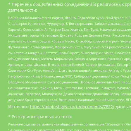
* Перечень общественных объединений и религиозных орг
деятельности:
Национал-большевистская партия, ВЕК РА, Рада земли Кубанской Духовно
Староверов-Инглингов, Нурджулар, К Богодержавию, Таблиги Джамаат, Сви
Карачая, Союз славян, Ат-Такфир Валь-Хиджра, Пит Буль, Национал-социал
Инициатива города Череповца, Духовно-Родовая Держава Русь, Русское н
нелегальной иммиграции, Кровь и Честь, О свободе совести и о религиоз
Футбольного Клуба Динамо, Файзрахманисты, Мусульманская религиозная о
им. Степана Бандеры, Братство, Белый Крест, Misanthropic division, Рели
объединение Атака, Мечеть Мирмамеда, Община Коренного Русского народа
Артподготовка, Штольц, В честь иконы Божией Матери Державная, Сектор 1
Славянских Сил Руси, Алля-Аят, Благотворительный пансионат Ак Умут, Русск
Патриотический клуб-Новокузнецк/РПК, Сибирский державный союз, Фонд б
Народное объединение русского движения, Народное движение Адат, Народ
Социалистических Районов, Meta Platforms Inc, Facebook, Instagram, Wha
движение, Невоград, Молодежное Демократическое Движение Весна, Верхов
депутатов Красноярского края, Этническое национальное объединение, ЛГ
Источник:
https://minjust.gov.ru/ru/documents/7822/
данные
* Реестр иностранных агентов:
Калининградская региональная общественная организация "Экозащита!-Женсовет", Фонд содействия защите прав и свобод граждан "Общественный вердикт", Фонд "Институт Развития Свободы Информации", Частное учреждение "Информационное агентство МЕМО. РУ", Региональная общественная организация "Общественная комиссия по сохранению наследия академика Сахарова", Фонд поддержки свободы прессы, Санкт-Петербургская общественная правозащитная организация "Гражданский контроль", Межрегиональная общественная организация "Информационно-просветительский центр "Мемориал", Региональный Фонд "Центр Защиты Прав Средств Массовой Информации", с 05.12.2023 Фонд "Центр Защиты Прав Средств массовой информации", Региональная общественная благотворительная организация помощи беженцам и мигрантам "Гражданское содействие", Негосударственное образовательное учреждение дополнительного профессионального образования (повышение квалификации) специалистов "АКАДЕМИЯ ПО ПРАВАМ ЧЕЛОВЕКА", Свердловская региональная общественная организация "Сутяжник", Автономная некоммерческая организация "Центр независимых социологических исследований", Союз общественных объединений "Российский исследовательский центр по правам человека", Региональное общественное учреждение научно-информационный центр "МЕМОРИАЛ", Некоммерческая организация "Фонд защиты гласности", Автономная некоммерческая организация "Институт прав человека", Городская общественная организация "Екатеринбургское общество "МЕМОРИАЛ", Городская общественная организация "Рязанское историко-просветительское и правозащитное общество "Мемориал" (Рязанский Мемориал), Челябинский региональный орган общественной самодеятельности – женское общественное объединение "Женщины Евразии", Челябинский региональный орган общественной самодеятельности "Уральская правозащитная группа", Фонд содействия защите здоровья и социальной справедливости имени Андрея Рылькова, Автономная Некоммерческая Организация "Аналитический Центр Юрия Левады", Автономная некоммерческая организация социальной поддержки населения "Проект Апрель", Региональная общественная организация помощи женщинам и детям, находящимся в кризисной ситуации "Информационно-методический центр "Анна", Фонд содействия развитию массовых коммуникаций и правовому просвещению "Так-так-Так", Фонд содействия устойчивому развитию "Серебряная тайга", Свердловский региональный общественный фонд социальных проектов "Новое время", "Idel.Реалии", Кавказ.Реалии, Крым.Реалии, Телеканал Настоящее Время, Татаро-башкирская служба Радио Свобода (Azatliq Radiosi), Радио Свободная Европа/Радио Свобода (PCE/PC), "Сибирь.Реалии", "Фактограф", Благотворительный фонд помощи осужденным и их семьям, Автономная некоммерческая организация "Институт глобализации и социальных движений", Фонд "В защиту прав заключенных", Частное учреждение "Центр поддержки и содействия развитию средств массовой информации", Пензенский региональный общественный благотворительный фонд "Гражданский союз", "Север.Реалии", Некоммерческая организация Фонд "Правовая инициатива", Общество с ограниченной ответственностью "Радио Свободная Европа/Радио Свобода", Чешское информационное агентство "MEDIUM-ORIENT", Красноярская региональная общественная организация "Мы против СПИДа", Камалягин Денис Николаевич, Маркелов Сергей Евгеньевич, Пономарев Лев Александрович, Савицкая Людмила Алексеевна, Автоно