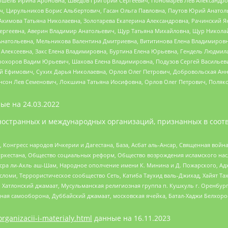
ошель Ирина Ароновна, Шведов Григорий Сергеевич, Пономарев Лев Александро
ч, Цирульников Борис Альбертович, Гасан Ольга Павловна, Паутов Юрий Анато
Акимова Татьяна Николаевна, Золотарева Екатерина Александровна, Рачинский Я
Сергеевна, Аверин Владимир Анатольевич, Щур Татьяна Михайловна, Щур Никола
Анатольевна, Мельникова Валентина Дмитриевна, Вититинова Елена Владимировн
 Алексеевна, Закс Елена Владимировна, Буртина Елена Юрьевна, Гендель Людмил
рохоров Вадим Юрьевич, Шахова Елена Владимировна, Подузов Сергей Васильеви
й Ефимович, Сухих Дарья Николаевна, Орлов Олег Петрович, Добровольская Анн
нсон Лев Семенович, Локшина Татьяна Иосифовна, Орлов Олег Петрович, Поляк
ые на
24.03.2022
ностранных и международных организаций, признанных в соотв
нгресс народов Ичкерии и Дагестана, База, Асбат аль-Ансар, Священная война,
уркестана, Общество социальных реформ, Общество возрождения исламского насл
Нусра ли-Ахль аш-Шам, Народное ополчение имени К. Минина и Д. Пожарского, Ад
сломи, Террористическое сообщество Сеть, Катиба Таухид валь-Джихад, Хайят Тах
, Хатлонский джамаат, Мусульманская религиозная группа п. Кушкуль г. Оренбу
ная самооборона, Дуббайский джамаат, московская ячейка, Батал-Хаджи Белхор
organizacii-i-materialy.html
данные на
16.11.2023