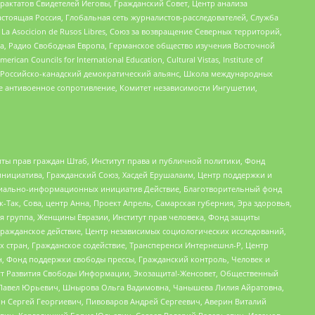
актатов Свидетелей Иеговы, Гражданский Совет, Центр анализа
астоящая Россия, Глобальная сеть журналистов-расследователей, Служба
a Asocicion de Rusos Libres, Союз за возвращение Северных территорий,
еста, Радио Свободная Европа, Германское общество изучения Восточной
ouncils for International Education, Cultural Vistas, Institute of
, Российско-канадский демократический альянс, Школа международных
е антивоенное сопротивление, Комитет независимости Ингушетии,
ты прав граждан Штаб, Институт права и публичной политики, Фонд
инициатива, Гражданский Союз, Хасдей Ерушалаим, Центр поддержки и
социально-информационных инициатив Действие, Благотворительный фонд
Так, Сова, центр Анна, Проект Апрель, Самарская губерния, Эра здоровья,
я группа, Женщины Евразии, Институт прав человека, Фонд защиты
Гражданское действие, Центр независимых социологических исследований,
стран, Гражданское содействие, Трансперенси Интернешнл-Р, Центр
н, Фонд поддержки свободы прессы, Гражданский контроль, Человек и
тут Развития Свободы Информации, Экозащита!-Женсовет, Общественный
й Павел Юрьевич, Шнырова Ольга Вадимовна, Чанышева Лилия Айратовна,
ин Сергей Георгиевич, Пивоваров Андрей Сергеевич, Аверин Виталий