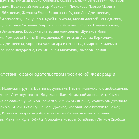
вич, Каргалицкий Борис Юльевич, Созаев Валерий Валерьевич, Исламов
льевич, Верховский Александр Маркович, Пислакова-Паркер Марина
н Збигневич, Жемкова Елена Борисовна, Гудков Лев Дмитриевич,
й Алексеевич, Блинушов Андрей Юрьевич, Мосин Алексей Геннадьевич,
а, Баженова Светлана Куприяновна, Максимов Сергей Владимирович,
а Залмановна, Кокорина Екатерина Алексеевна, Шуманов Илья
ч, Протасова Ирина Вячеславовна, Литинский Леонид Борисович,
а Дмитриевна, Королева Александра Евгеньевна, Смирнов Владимир
ова Мара Федоровна, Резник Генри Маркович, Захаров Герман
етствии с законодательством Российской Федерации
 Исламская группа, Братья-мусульмане, Партия исламского освобождения,
едия, Дом двух святых, Джунд аш-Шам, Исламский джихад, Аль-Каида,
жр от Аллаха Субхану уа Тагьаля SHAM, АУМ Синрике, Муджахеды джамаата
рир аш-Шам, Ахлю Сунна Валь Джамаа, National Socialism/White Power,
рг, Крымско-татарский добровольческий батальон имени Номана
оев, Маньяки Культ Убийц, Молодёжь Которая Улыбается, Легион Свобода