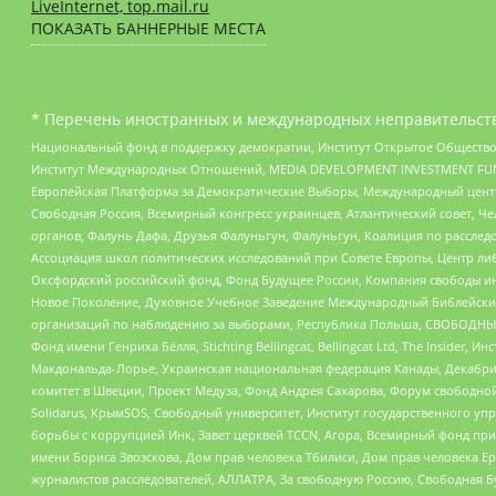
LiveInternet, top.mail.ru
ПОКАЗАТЬ БАННЕРНЫЕ МЕСТА
* Перечень иностранных и международных неправительств
Национальный фонд в поддержку демократии, Институт Открытое Общество
Институт Международных Отношений, MEDIA DEVELOPMENT INVESTMENT FUND,
Европейская Платформа за Демократические Выборы, Международный цент
Свободная Россия, Всемирный конгресс украинцев, Атлантический совет, Ч
органов, Фалунь Дафа, Друзья Фалуньгун, Фалуньгун, Коалиция по рассле
Ассоциация школ политических исследований при Совете Европы, Центр ли
Оксфордский российский фонд, Фонд Будущее России, Компания свободы ин
Новое Поколение, Духовное Учебное Заведение Международный Библейский
организаций по наблюдению за выборами, Республика Польша, СВОБОДНЫЙ
Фонд имени Генриха Бёлля, Stichting Bellingcat, Bellingcat Ltd, The Inside
Макдональда-Лорье, Украинская национальная федерация Канады, Декабрис
комитет в Швеции, Проект Медуза, Фонд Андрея Сахарова, Форум свободной 
Solidarus, КрымSOS, Свободный университет, Институт государственного у
борьбы с коррупцией Инк, Завет церквей TCCN, Агора, Всемирный фонд при
имени Бориса Звозскова, Дом прав человека Тбилиси, Дом прав человека Ер
журналистов расследователей, АЛЛАТРА, За свободную Россию, Свободная Б