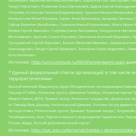
Евгеньевич, Барахоев Магомед Бекханович, Шарипков Олег Викторович, М
Тимур Рифгатович, Романова Ольга Евгеньевна, Щаров Сергей Алексадрови
Петровна, Кочеткова Татьяна Владимировна, Чуркина Наталья Валерьевна, 
Илларионова Юлия Юрьевна, Саранг Анна Васильевна, Захарова Светлана 
Гефтер Валентин Михайлович, Симонов Алексей Кириллович, Флиге Ирина 
Беляев Сергей Иванович, Голубева Елена Николаевна, Ганнушкина Светлана
Вячеславович, Арапова Галина Юрьевна, Свечников Анатолий Мариевич, П
Лукашевский Сергей Маркович, Бахмин Вячеслав Иванович, Шабад Анатоли
Александрович, Вицин Сергей Ефимович, Золотухин Борис Андреевич, Леви
Константинович
Источник:
http://unro.minjust.ru/NKOForeignAgent.aspx
данн
* Единый федеральный список организаций, в том числе и
террористическими:
Высший военный Маджлисуль Шура Объединенных сил моджахедов Кавказа, Ко
Лашкар-И-Тайба, Исламская группа, Движение Талибан, Исламская партия Т
Имарат Кавказ, АБТО, Правый сектор, Исламское государство, Джабха аль-
Ат-Тавхида Валь-Джихад, Чистопольский Джамаат, Рохнамо ба суи давлати и
Артподготовка, Религиозная группа “Джамаат “Красный пахарь”, Колумбайн
Челебиджихана, Азов, Партия исламского возрождения Таджикистана, Народ
России, Айдар, Русский добровольческий корпус
Источник:
http://nac.gov.ru/terroristicheskie-i-ekstremistskie-