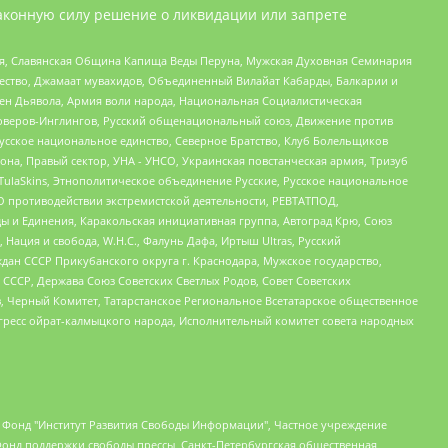
аконную силу решение о ликвидации или запрете
ья, Славянская Община Капища Веды Перуна, Мужская Духовная Семинария
щество, Джамаат мувахидов, Объединенный Вилайат Кабарды, Балкарии и
ден Дьявола, Армия воли народа, Национальная Социалистическая
роверов-Инглингов, Русский общенациональный союз, Движение против
усское национальное единство, Северное Братство, Клуб Болельщиков
а, Правый сектор, УНА - УНСО, Украинская повстанческая армия, Тризуб
 TulaSkins, Этнополитическое объединение Русские, Русское национальное
О противодействии экстремистской деятельности, РЕВТАТПОД,
ы и Единения, Каракольская инициативная группа, Автоград Крю, Союз
 Нация и свобода, W.H.С., Фалунь Дафа, Иртыш Ultras, Русский
ан СССР Прикубанского округа г. Краснодара, Мужское государство,
СССР, Держава Союз Советских Светлых Родов, Совет Советских
в, Черный Комитет, Татарстанское Региональное Всетатарское общественное
гресс ойрат-калмыцкого народа, Исполнительный комитет совета народных
евосточное общественное движение "Маяк", Санкт-Петербургская ЛГБТ-инициативная группа "Выход", Инициативная группа ЛГБТ+ "Реверс", Алексеев Андрей Викторович, Бекбулатова Таисия Львовна, Беляев Иван Михайлович, Владыкина Елена Сергеевна, Гельман Марат Александрович, Никульшина Вероника Юрьевна, Толоконникова Надежда Андреевна, Шендерович Виктор Анатольевич, Общество с ограниченной ответственностью "Данное сообщение", Общество с ограниченной ответственностью Издательский дом "Новая глава", Айнбиндер Александра Александровна, Московский комьюнити-центр для ЛГБТ+инициатив, Благотворительный фонд развития филантропии, Deutsche Welle (Германия, Kurt-Schumacher-Strasse 3, 53113 Bonn), Борзунова Мария Михайловна, Воробьев Виктор Викторович, Голубева Анна Львовна, Константинова Алла Михайловна, Малкова Ирина Владимировна, Мурадов Мурад Абдулгалимович, Осетинская Елизавета Николаевна, Понасенков Евгений Николаевич, Ганапольский Матвей Юрьевич, Киселев Евгений Алексеевич, Борухович Ирина Григорьевна, Дремин Иван Тимофеевич, Дубровский Дмитрий Викторович, Красноярская региональная общественная организация поддержки и развития альтернативных образовательных технологий и межкультурных коммуникаций "ИНТЕРРА", Маяковская Екатерина Алексеевна, Фейгин Марк Захарович, Филимонов Андрей Викторович, Дзугкоева Регина Николаевна, Доброхотов Роман Александрович, Дудь Юрий Александрович, Елкин Сергей Владимирович, Кругликов Кирилл Игоревич, Сабунаева Мария Леонидовна, Семенов Алексей Владимирович, Шаинян Карен Багратович, Шульман Екатерина Михайловна, Асафьев Артур Валерьевич, Вахштайн Виктор Семенович, Венедиктов Алексей Алексеевич, Лушникова Екатерина Евгеньевна, Волков Леонид Михайлович, Невзоров Александр Глебович, Пархоменко Сергей Борисович, Сироткин Ярослав Николаевич, Кара-Мурза Владимир Владимирович, Баранова Наталья Владимировна, Гозман Леонид Яковлевич, Кагарлицкий Борис Юльевич, Климарев Михаил Валерьевич, Милов Владимир Станиславович, Автономная некоммерческая организация Краснодарский центр современного искусства "Типография", Моргенштерн Алишер Тагирович, Соболь Любовь Эдуардовна, Общество с ограниченной ответственностью "ЛИЗА НОРМ", Каспаров Гарри Кимович, Ходорковский Михаил Борисович, Общество с ограниченной ответственностью "Апрельские тезисы", Данилович Ирина Брониславовна, Кашин Олег Владимирович, Петров Николай Владимирович, Пивоваров Алексей Владимирович, Соколов Михаил Владимирович, Цветкова Юлия Владимировна, Чичваркин Евгений Александрович, Комитет против пыток/Команда против пыток, Общество с ограниченной ответственностью "Первый научный", Общество с ограниченной ответственностью "Вертолет и ко", Белоцерковская Вероника Борисовна, Кац Максим Евгеньевич, Лазарева Татьяна Юрьевна, Шаведдинов Руслан Табризович, Яшин Илья Валерьевич, Общество с ограниченной ответственностью "Иноагент ААВ", Алешковский Дмитрий Петрович, Альбац Евгения Марковна, Быков Дмитрий Львович, Галямина Юлия Евгеньевна, Лойко Сергей Леонидович, Мартынов Кирилл Константинович, Медведев Сергей Александрович, Крашенинников Федор Геннадиевич, Гордеева Катерина Вл