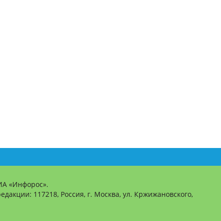
ИА «Инфорос».
едакции: 117218, Россия, г. Москва, ул. Кржижановского,