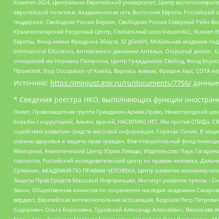
Комитет-2024, Центрально-Европейский университет, Центр восточноевроп
европейской политики, Академическая сеть Восточная Европа, Российский к
поддержки, Свободная Россия Берлин, Свободная Россия Северный Рейн-Вест
Крымскотатарский Ресурсный Центр, Глобальный союз IndustriALL, Russian E
Европы, Фонд имени Фридриха Эберта, XZ gGmbH, Мобильная академия поддержк
International Education, Антивоенное движение Антальи, Открытый диало
отношений им Нормана Патерсона, Центр Гражданских Свобод, Фонд Бориса
Прометей, Stop Occupation of Karelia, Вернись живым, Фридом Хаус, СОТА 
Источник:
https://minjust.gov.ru/ru/documents/7756/
данные
* Сведения реестра НКО, выполняющих функции иностранн
Лилит, Правозащитная группа Гражданин.Армия.Право, Нижегородский цент
борьбы с коррупцией, Альянс врачей, НАСИЛИЮ.НЕТ, Мы против СПИДа, СВЕ
содействия развитию средств массовой информации, Горячая Линия, В защ
охраны здоровья и защиты прав граждан, Благотворительный фонд помощи ос
Мемориал, Аналитический Центр Юрия Левады, Издательство Парк Гагарина
гласности, Российский исследовательский центр по правам человека, Даль
Сутяжник, АКАДЕМИЯ ПО ПРАВАМ ЧЕЛОВЕКА, Центр развития некоммерческих
Защиты Прав Средств Массовой Информации, Институт развития прессы - Си
Закон, Общественная комиссия по сохранению наследия академика Сахаров
вердикт, Евразийская антимонопольная ассоциация, Бедушев Петр Петрови
Сидорович Ольга Борисовна, Туровский Александр Алексеевич, Васильева А