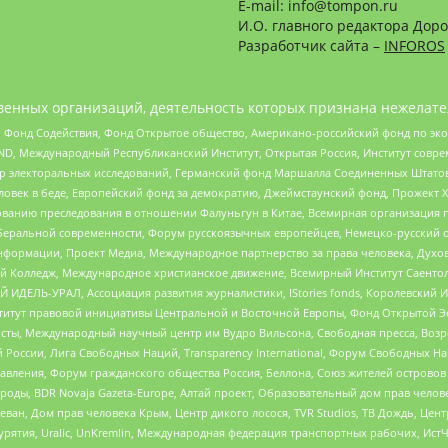
E-mail: info@tompon.ru
И.О. главного редактора Доро
Разработчик сайта –
INFOROS
енных организаций, деятельность которых признана нежелате
 Фонд Содействия, Фонд Открытое общество, Американо-российский фонд по э
 Международный Республиканский Институт, Открытая Россия, Институт совре
р электоральных исследований, Германский фонд Маршалла Соединенных Штатов
еловек в беде, Европейский фонд за демократию, Джеймстаунский фонд, Прожект
дованию преследования в отношении Фалуньгун в Китае, Всемирная организация 
беральной современности, Форум русскоязычных европейцев, Немецко-русский о
формации, Проект Медиа, Международное партнерство за права человека, Духов
 Колледж, Международное христианское движение, Всемирный Институт Саентол
 ИДЕЛЬ-УРАЛ, Ассоциация развития журналистики, IStories fonds, Королевск
r, Институт правовой инициативы Центральной и Восточной Европы, Фонд Открытой Э
ты, Международный научный центр им Вудро Вильсона, Свободная пресса, Возро
России, Лига Свободных Наций, Transparеncy International, Форум Свободных Н
правления, Форум гражданского общества Россия, Беллона, Союз жителей острово
роды, BDR Novaja Gazeta-Europe, Алтай проект, Образовательный дом прав челов
еван, Дом прав человека Крым, Центр дикого лосося, TVR Studios, ТВ Дождь, Це
урятия, Uralic, UnKremlin, Международная федерация транспортных рабочих, Ист