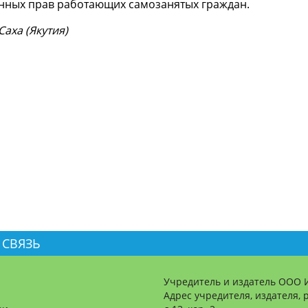
онных прав работающих самозанятых граждан.
аха (Якутия)
 СВЯЗЬ
Учредитель и издатель ООО 
Адрес учредителя, издателя, р