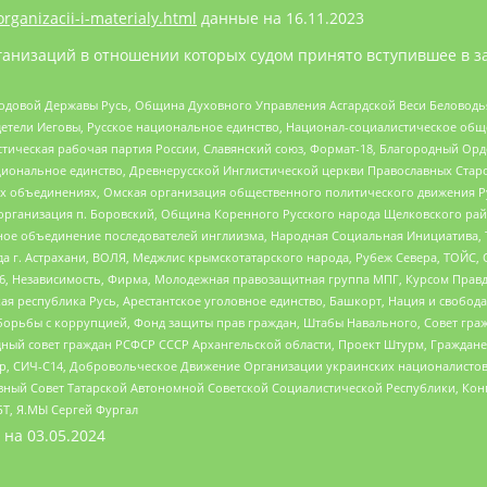
organizacii-i-materialy.html
данные на
16.11.2023
анизаций в отношении которых судом принято вступившее в з
 Родовой Державы Русь, Община Духовного Управления Асгардской Веси Беловод
детели Иеговы, Русское национальное единство, Национал-социалистическое об
истическая рабочая партия России, Славянский союз, Формат-18, Благородный Ор
ациональное единство, Древнерусской Инглистической церкви Православных Ста
ных объединениях, Омская организация общественного политического движения Р
рганизация п. Боровский, Община Коренного Русского народа Щелковского район
гиозное объединение последователей инглиизма, Народная Социальная Инициатива,
 г. Астрахани, ВОЛЯ, Меджлис крымскотатарского народа, Рубеж Севера, ТОЙС, 
6, Независимость, Фирма, Молодежная правозащитная группа МПГ, Курсом Правд
ая республика Русь, Арестантское уголовное единство, Башкорт, Нация и свобода,
орьбы с коррупцией, Фонд защиты прав граждан, Штабы Навального, Совет гражд
ный совет граждан РСФСР СССР Архангельской области, Проект Штурм, Граждане 
tsApp, СИЧ-С14, Добровольческое Движение Организации украинских националисто
ный Совет Татарской Автономной Советской Социалистической Республики, Кон
БТ, Я.МЫ Сергей Фургал
 на
03.05.2024