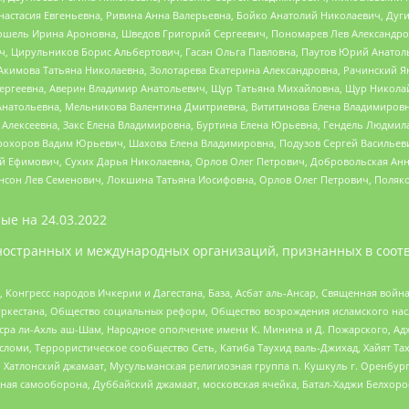
настасия Евгеньевна, Ривина Анна Валерьевна, Бойко Анатолий Николаевич, Дуг
ошель Ирина Ароновна, Шведов Григорий Сергеевич, Пономарев Лев Александро
ч, Цирульников Борис Альбертович, Гасан Ольга Павловна, Паутов Юрий Анато
Акимова Татьяна Николаевна, Золотарева Екатерина Александровна, Рачинский Я
Сергеевна, Аверин Владимир Анатольевич, Щур Татьяна Михайловна, Щур Никола
Анатольевна, Мельникова Валентина Дмитриевна, Вититинова Елена Владимировн
 Алексеевна, Закс Елена Владимировна, Буртина Елена Юрьевна, Гендель Людмил
рохоров Вадим Юрьевич, Шахова Елена Владимировна, Подузов Сергей Васильеви
й Ефимович, Сухих Дарья Николаевна, Орлов Олег Петрович, Добровольская Анн
нсон Лев Семенович, Локшина Татьяна Иосифовна, Орлов Олег Петрович, Поляк
ые на
24.03.2022
ностранных и международных организаций, признанных в соотв
нгресс народов Ичкерии и Дагестана, База, Асбат аль-Ансар, Священная война,
уркестана, Общество социальных реформ, Общество возрождения исламского насл
Нусра ли-Ахль аш-Шам, Народное ополчение имени К. Минина и Д. Пожарского, Ад
сломи, Террористическое сообщество Сеть, Катиба Таухид валь-Джихад, Хайят Тах
, Хатлонский джамаат, Мусульманская религиозная группа п. Кушкуль г. Оренбу
ная самооборона, Дуббайский джамаат, московская ячейка, Батал-Хаджи Белхор