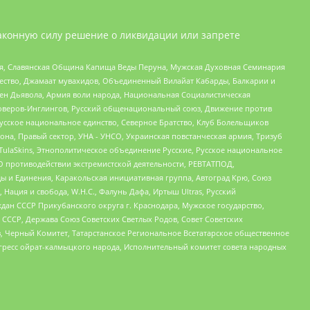
аконную силу решение о ликвидации или запрете
ья, Славянская Община Капища Веды Перуна, Мужская Духовная Семинария
щество, Джамаат мувахидов, Объединенный Вилайат Кабарды, Балкарии и
ден Дьявола, Армия воли народа, Национальная Социалистическая
роверов-Инглингов, Русский общенациональный союз, Движение против
усское национальное единство, Северное Братство, Клуб Болельщиков
а, Правый сектор, УНА - УНСО, Украинская повстанческая армия, Тризуб
 TulaSkins, Этнополитическое объединение Русские, Русское национальное
О противодействии экстремистской деятельности, РЕВТАТПОД,
ы и Единения, Каракольская инициативная группа, Автоград Крю, Союз
 Нация и свобода, W.H.С., Фалунь Дафа, Иртыш Ultras, Русский
ан СССР Прикубанского округа г. Краснодара, Мужское государство,
СССР, Держава Союз Советских Светлых Родов, Совет Советских
в, Черный Комитет, Татарстанское Региональное Всетатарское общественное
гресс ойрат-калмыцкого народа, Исполнительный комитет совета народных