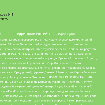
хова Н.В.
2026
льной на территории Российской Федерации:
кономическому и правовому развитию, Национальный Демократический
менной России, Черноморский фонд регионального сотрудничества,
, Тихоокеанский центр защиты окружающей среды и природных ресурсов,
 Хармони, Родники дракона, Врачи против насильственного извлечения
по расследованию преследований Фалуньгун, Пражский гражданский центр,
бмен, Бард колледж, Европейский выбор, Фонд Ходорковского,
ное Управление Евангельских Христиан Украинской Христианской Церкви,
огических Предприятий, Церковь Духовной Технологии, Европейская сеть
ий Институт Международных Отношений, КРИМСЬКА ПРАВОЗАХИСНА ГРУПА,
стонии, Calvert 22 Foundation, Канадский украинский конгресс, Институт
ждение, Всеукраинский духовный центр , Риддл, Русский антивоенный
ародов ПостРоссии, Солидарность с гражданским движением в России –
в Тисима и Хабомаи, Съезд народных депутатов, Гринпис Интернешнл, Фонд
ека Чернигов, Фонд Дом Прав Человека, Белорусский дом прав человека