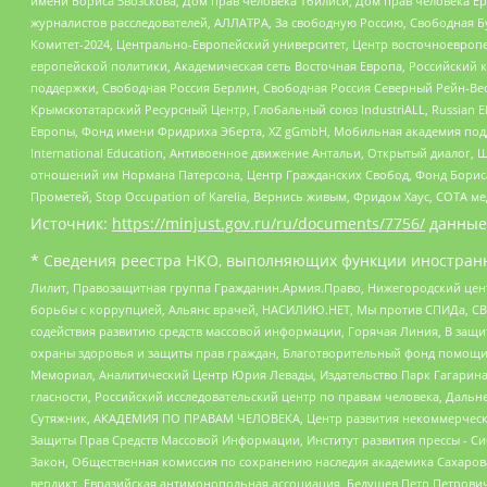
имени Бориса Звозскова, Дом прав человека Тбилиси, Дом прав человека Ер
журналистов расследователей, АЛЛАТРА, За свободную Россию, Свободная Б
Комитет-2024, Центрально-Европейский университет, Центр восточноевроп
европейской политики, Академическая сеть Восточная Европа, Российский к
поддержки, Свободная Россия Берлин, Свободная Россия Северный Рейн-Вест
Крымскотатарский Ресурсный Центр, Глобальный союз IndustriALL, Russian E
Европы, Фонд имени Фридриха Эберта, XZ gGmbH, Мобильная академия поддержк
International Education, Антивоенное движение Антальи, Открытый диало
отношений им Нормана Патерсона, Центр Гражданских Свобод, Фонд Бориса
Прометей, Stop Occupation of Karelia, Вернись живым, Фридом Хаус, СОТА 
Источник:
https://minjust.gov.ru/ru/documents/7756/
данные
* Сведения реестра НКО, выполняющих функции иностранн
Лилит, Правозащитная группа Гражданин.Армия.Право, Нижегородский цент
борьбы с коррупцией, Альянс врачей, НАСИЛИЮ.НЕТ, Мы против СПИДа, СВЕ
содействия развитию средств массовой информации, Горячая Линия, В защ
охраны здоровья и защиты прав граждан, Благотворительный фонд помощи ос
Мемориал, Аналитический Центр Юрия Левады, Издательство Парк Гагарина
гласности, Российский исследовательский центр по правам человека, Даль
Сутяжник, АКАДЕМИЯ ПО ПРАВАМ ЧЕЛОВЕКА, Центр развития некоммерческих
Защиты Прав Средств Массовой Информации, Институт развития прессы - Си
Закон, Общественная комиссия по сохранению наследия академика Сахаров
вердикт, Евразийская антимонопольная ассоциация, Бедушев Петр Петрови