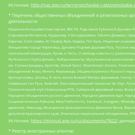
Источник:
http://nac.gov.ru/terroristicheskie-i-ekstremistskie-
* Перечень общественных объединений и религиозных орг
деятельности:
Национал-большевистская партия, ВЕК РА, Рада земли Кубанской Духовно
Староверов-Инглингов, Нурджулар, К Богодержавию, Таблиги Джамаат, Сви
Карачая, Союз славян, Ат-Такфир Валь-Хиджра, Пит Буль, Национал-социал
Инициатива города Череповца, Духовно-Родовая Держава Русь, Русское н
нелегальной иммиграции, Кровь и Честь, О свободе совести и о религиоз
Футбольного Клуба Динамо, Файзрахманисты, Мусульманская религиозная о
им. Степана Бандеры, Братство, Белый Крест, Misanthropic division, Рели
объединение Атака, Мечеть Мирмамеда, Община Коренного Русского народа
Артподготовка, Штольц, В честь иконы Божией Матери Державная, Сектор 1
Славянских Сил Руси, Алля-Аят, Благотворительный пансионат Ак Умут, Русск
Патриотический клуб-Новокузнецк/РПК, Сибирский державный союз, Фонд б
Народное объединение русского движения, Народное движение Адат, Народ
Социалистических Районов, Meta Platforms Inc, Facebook, Instagram, Wha
движение, Невоград, Молодежное Демократическое Движение Весна, Верхов
депутатов Красноярского края, Этническое национальное объединение, ЛГ
Источник:
https://minjust.gov.ru/ru/documents/7822/
данные
* Реестр иностранных агентов: