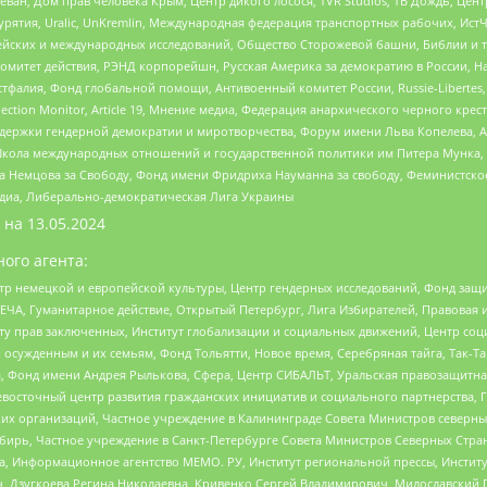
еван, Дом прав человека Крым, Центр дикого лосося, TVR Studios, ТВ Дождь, Це
урятия, Uralic, UnKremlin, Международная федерация транспортных рабочих, Ист
ейских и международных исследований, Общество Сторожевой башни, Библии и тр
омитет действия, РЭНД корпорейшн, Русская Америка за демократию в России, Н
фалия, Фонд глобальной помощи, Антивоенный комитет России, Russie-Libertes, L
lection Monitor, Article 19, Мнение медиа, Федерация анархического черного кр
и гендерной демократии и миротворчества, Форум имени Льва Копелева, American C
г, Школа международных отношений и государственной политики им Питера Мунка
 Немцова за Свободу, Фонд имени Фридриха Науманна за свободу, Феминистско
медиа, Либерально-демократическая Лига Украины
 на
13.05.2024
ого агента:
р немецкой и европейской культуры, Центр гендерных исследований, Фонд защи
ЧА, Гуманитарное действие, Открытый Петербург, Лига Избирателей, Правовая 
иту прав заключенных, Институт глобализации и социальных движений, Центр 
ужденным и их семьям, Фонд Тольятти, Новое время, Серебряная тайга, Так-Так-
, Фонд имени Андрея Рылькова, Сфера, Центр СИБАЛЬТ, Уральская правозащитна
невосточный центр развития гражданских инициатив и социального партнерства, 
 организаций, Частное учреждение в Калининграде Совета Министров северных 
бирь, Частное учреждение в Санкт-Петербурге Совета Министров Северных Стра
а, Информационное агентство МЕМО. РУ, Институт региональной прессы, Инсти
ч, Дзугкоева Регина Николаевна, Кривенко Сергей Владимирович, Милославски