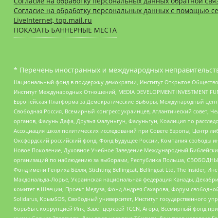
Согласие на обработку персональных данных обратной свя
Согласие на обработку персональных данных с помощью се
LiveInternet, top.mail.ru
ПОКАЗАТЬ БАННЕРНЫЕ МЕСТА
* Перечень иностранных и международных неправительств
Национальный фонд в поддержку демократии, Институт Открытое Общество
Институт Международных Отношений, MEDIA DEVELOPMENT INVESTMENT FUND,
Европейская Платформа за Демократические Выборы, Международный цент
Свободная Россия, Всемирный конгресс украинцев, Атлантический совет, Ч
органов, Фалунь Дафа, Друзья Фалуньгун, Фалуньгун, Коалиция по рассле
Ассоциация школ политических исследований при Совете Европы, Центр ли
Оксфордский российский фонд, Фонд Будущее России, Компания свободы ин
Новое Поколение, Духовное Учебное Заведение Международный Библейский
организаций по наблюдению за выборами, Республика Польша, СВОБОДНЫЙ
Фонд имени Генриха Бёлля, Stichting Bellingcat, Bellingcat Ltd, The Inside
Макдональда-Лорье, Украинская национальная федерация Канады, Декабрис
комитет в Швеции, Проект Медуза, Фонд Андрея Сахарова, Форум свободной 
Solidarus, КрымSOS, Свободный университет, Институт государственного у
борьбы с коррупцией Инк, Завет церквей TCCN, Агора, Всемирный фонд при