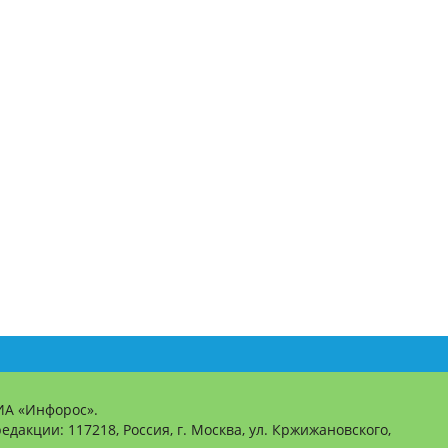
ИА «Инфорос».
едакции: 117218, Россия, г. Москва, ул. Кржижановского,