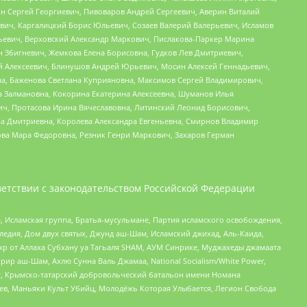
ин Сергей Георгиевич, Пивоваров Андрей Сергеевич, Аверин Виталий
вич, Каргалицкий Борис Юльевич, Созаев Валерий Валерьевич, Исламов
льевич, Верховский Александр Маркович, Пислакова-Паркер Марина
н Збигневич, Жемкова Елена Борисовна, Гудков Лев Дмитриевич,
й Алексеевич, Блинушов Андрей Юрьевич, Мосин Алексей Геннадьевич,
а, Баженова Светлана Куприяновна, Максимов Сергей Владимирович,
а Залмановна, Кокорина Екатерина Алексеевна, Шуманов Илья
ч, Протасова Ирина Вячеславовна, Литинский Леонид Борисович,
а Дмитриевна, Королева Александра Евгеньевна, Смирнов Владимир
ова Мара Федоровна, Резник Генри Маркович, Захаров Герман
етствии с законодательством Российской Федерации
 Исламская группа, Братья-мусульмане, Партия исламского освобождения,
едия, Дом двух святых, Джунд аш-Шам, Исламский джихад, Аль-Каида,
жр от Аллаха Субхану уа Тагьаля SHAM, АУМ Синрике, Муджахеды джамаата
рир аш-Шам, Ахлю Сунна Валь Джамаа, National Socialism/White Power,
рг, Крымско-татарский добровольческий батальон имени Номана
оев, Маньяки Культ Убийц, Молодёжь Которая Улыбается, Легион Свобода