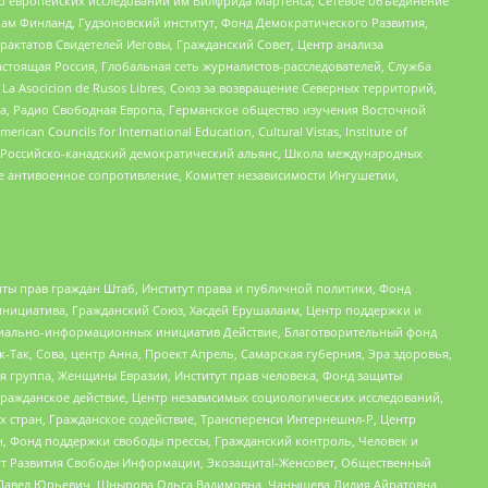
нтр европейских исследований им Вилфрида Мартенса, Сетевое объединение
Чам Финланд, Гудзоновский институт, Фонд Демократического Развития,
актатов Свидетелей Иеговы, Гражданский Совет, Центр анализа
астоящая Россия, Глобальная сеть журналистов-расследователей, Служба
a Asocicion de Rusos Libres, Союз за возвращение Северных территорий,
еста, Радио Свободная Европа, Германское общество изучения Восточной
ouncils for International Education, Cultural Vistas, Institute of
, Российско-канадский демократический альянс, Школа международных
е антивоенное сопротивление, Комитет независимости Ингушетии,
ты прав граждан Штаб, Институт права и публичной политики, Фонд
инициатива, Гражданский Союз, Хасдей Ерушалаим, Центр поддержки и
социально-информационных инициатив Действие, Благотворительный фонд
Так, Сова, центр Анна, Проект Апрель, Самарская губерния, Эра здоровья,
я группа, Женщины Евразии, Институт прав человека, Фонд защиты
Гражданское действие, Центр независимых социологических исследований,
стран, Гражданское содействие, Трансперенси Интернешнл-Р, Центр
н, Фонд поддержки свободы прессы, Гражданский контроль, Человек и
тут Развития Свободы Информации, Экозащита!-Женсовет, Общественный
й Павел Юрьевич, Шнырова Ольга Вадимовна, Чанышева Лилия Айратовна,