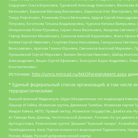
Сидорович Ольга Борисовна, Туровский Александр Алексеевич, Васильева А
Евгеньевич, Барахоев Магомед Бекханович, Шарипков Олег Викторович, М
Тимур Рифгатович, Романова Ольга Евгеньевна, Щаров Сергей Алексадрови
Петровна, Кочеткова Татьяна Владимировна, Чуркина Наталья Валерьевна, 
Илларионова Юлия Юрьевна, Саранг Анна Васильевна, Захарова Светлана 
Гефтер Валентин Михайлович, Симонов Алексей Кириллович, Флиге Ирина 
Беляев Сергей Иванович, Голубева Елена Николаевна, Ганнушкина Светлана
Вячеславович, Арапова Галина Юрьевна, Свечников Анатолий Мариевич, П
Лукашевский Сергей Маркович, Бахмин Вячеслав Иванович, Шабад Анатоли
Александрович, Вицин Сергей Ефимович, Золотухин Борис Андреевич, Леви
Константинович
Источник:
http://unro.minjust.ru/NKOForeignAgent.aspx
данн
* Единый федеральный список организаций, в том числе и
террористическими:
Высший военный Маджлисуль Шура Объединенных сил моджахедов Кавказа, Ко
Лашкар-И-Тайба, Исламская группа, Движение Талибан, Исламская партия Т
Имарат Кавказ, АБТО, Правый сектор, Исламское государство, Джабха аль-
Ат-Тавхида Валь-Джихад, Чистопольский Джамаат, Рохнамо ба суи давлати и
Артподготовка, Религиозная группа “Джамаат “Красный пахарь”, Колумбайн
Челебиджихана, Азов, Партия исламского возрождения Таджикистана, Народ
России, Айдар, Русский добровольческий корпус