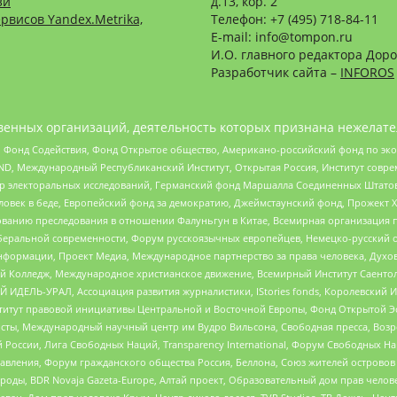
зи
д.13, кор. 2
рвисов Yandex.Metrika,
Телефон: +7 (495) 718-84-11
E-mail: info@tompon.ru
И.О. главного редактора Доро
Разработчик сайта –
INFOROS
енных организаций, деятельность которых признана нежелате
 Фонд Содействия, Фонд Открытое общество, Американо-российский фонд по э
 Международный Республиканский Институт, Открытая Россия, Институт совре
р электоральных исследований, Германский фонд Маршалла Соединенных Штатов
еловек в беде, Европейский фонд за демократию, Джеймстаунский фонд, Прожект
дованию преследования в отношении Фалуньгун в Китае, Всемирная организация 
беральной современности, Форум русскоязычных европейцев, Немецко-русский о
формации, Проект Медиа, Международное партнерство за права человека, Духов
 Колледж, Международное христианское движение, Всемирный Институт Саентол
 ИДЕЛЬ-УРАЛ, Ассоциация развития журналистики, IStories fonds, Королевск
r, Институт правовой инициативы Центральной и Восточной Европы, Фонд Открытой Э
ты, Международный научный центр им Вудро Вильсона, Свободная пресса, Возро
России, Лига Свободных Наций, Transparеncy International, Форум Свободных Н
правления, Форум гражданского общества Россия, Беллона, Союз жителей острово
роды, BDR Novaja Gazeta-Europe, Алтай проект, Образовательный дом прав челов