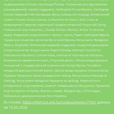
за демократию в России, Настоящая Россия, Глобальная сеть журналистов-
расследователей, Служба поддержки, Свободная Россия Берлин, Свободная
Россия Северный Рейн-Вестфалия, Фонд глобальной помощи, Антивоенный
комитет России, Russie-Libertes, La Asocicion de Rusos Libres, Союз за
возвращение Северных территорий, Крымскотатарский Ресурсный Центр,
Глобальный союз IndustriALL, Russian Election Monitor, Article 19, Мнение
медиа, Федерация анархического черного креста, Радио Свободная Европа,
Германское общество изучения Восточной Европы, Фонд имени Фридриха
Эберта, XZ gGmbH, Мобильная академия поддержки гендерной демократии
и миротворчества, Форум имени Льва Копелева, American Councils for
International Education, Cultural Vistas, Institute of International Education,
Антивоенное движение Антальи, Открытый диалог, Школа международных
отношений и государственной политики им Питера Мунка, Российско-
канадский демократический альянс, Школа международных отношений им
Нормана Патерсона, Центр Гражданских Свобод, Фонд Бориса Немцова за
Свободу, Фонд имени Фридриха Науманна за свободу, Феминистское
антивоенное сопротивление, Комитет независимости Ингушетии, Прометей,
Stop Occupation of Karelia, Вернись живым, Фридом Хаус, СОТА медиа,
Либерально-демократическая Лига Украины
Источник:
https://minjust.gov.ru/ru/documents/7756/
данные
на
13.05.2024