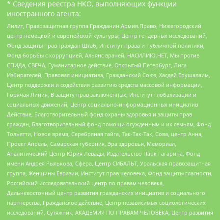
* Сведения реестра НКО, выполняющих функции
иностранного агента:
Лилит, Правозащитная группа Гражданин.Армия.Право, Нижегородский
центр немецкой и европейской культуры, Центр гендерных исследований,
Фонд защиты прав граждан Штаб, Институт права и публичной политики,
Фонд борьбы с коррупцией, Альянс врачей, НАСИЛИЮ.НЕТ, Мы против
СПИДа, СВЕЧА, Гуманитарное действие, Открытый Петербург, Лига
Избирателей, Правовая инициатива, Гражданский Союз, Хасдей Ерушалаим,
Центр поддержки и содействия развитию средств массовой информации,
Горячая Линия, В защиту прав заключенных, Институт глобализации и
социальных движений, Центр социально-информационных инициатив
Действие, Благотворительный фонд охраны здоровья и защиты прав
граждан, Благотворительный фонд помощи осужденным и их семьям, Фонд
Тольятти, Новое время, Серебряная тайга, Так-Так-Так, Сова, центр Анна,
Проект Апрель, Самарская губерния, Эра здоровья, Мемориал,
Аналитический Центр Юрия Левады, Издательство Парк Гагарина, Фонд
имени Андрея Рылькова, Сфера, Центр СИБАЛЬТ, Уральская правозащитная
группа, Женщины Евразии, Институт прав человека, Фонд защиты гласности,
Российский исследовательский центр по правам человека,
Дальневосточный центр развития гражданских инициатив и социального
партнерства, Гражданское действие, Центр независимых социологических
исследований, Сутяжник, АКАДЕМИЯ ПО ПРАВАМ ЧЕЛОВЕКА, Центр развития