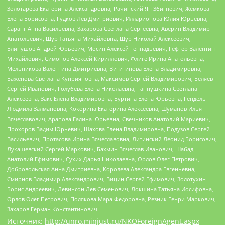
Золотарева Екатерина Александровна, Рачинский Ян Збигневич, Жемкова
Елена Борисовна, Гудков Лев Дмитриевич, Илларионова Юлия Юрьевна,
Саранг Анна Васильевна, Захарова Светлана Сергеевна, Аверин Владимир
Анатольевич, Щур Татьяна Михайловна, Щур Николай Алексеевич,
Блинушов Андрей Юрьевич, Мосин Алексей Геннадьевич, Гефтер Валентин
Михайлович, Симонов Алексей Кириллович, Флиге Ирина Анатольевна,
Мельникова Валентина Дмитриевна, Вититинова Елена Владимировна,
Баженова Светлана Куприяновна, Максимов Сергей Владимирович, Беляев
Сергей Иванович, Голубева Елена Николаевна, Ганнушкина Светлана
Алексеевна, Закс Елена Владимировна, Буртина Елена Юрьевна, Гендель
Людмила Залмановна, Кокорина Екатерина Алексеевна, Шуманов Илья
Вячеславович, Арапова Галина Юрьевна, Свечников Анатолий Мариевич,
Прохоров Вадим Юрьевич, Шахова Елена Владимировна, Подузов Сергей
Васильевич, Протасова Ирина Вячеславовна, Литинский Леонид Борисович,
Лукашевский Сергей Маркович, Бахмин Вячеслав Иванович, Шабад
Анатолий Ефимович, Сухих Дарья Николаевна, Орлов Олег Петрович,
Добровольская Анна Дмитриевна, Королева Александра Евгеньевна,
Смирнов Владимир Александрович, Вицин Сергей Ефимович, Золотухин
Борис Андреевич, Левинсон Лев Семенович, Локшина Татьяна Иосифовна,
Орлов Олег Петрович, Полякова Мара Федоровна, Резник Генри Маркович,
Захаров Герман Константинович
Источник:
http://unro.minjust.ru/NKOForeignAgent.aspx