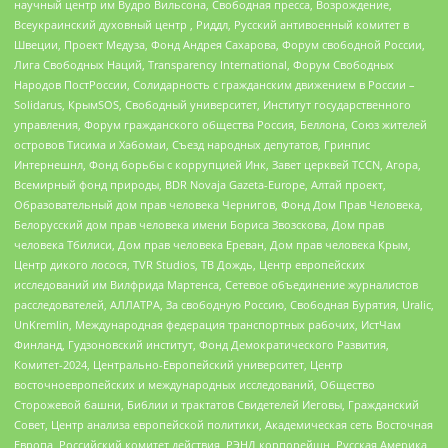
научный центр им Вудро Вильсона, Свободная пресса, Возрождение,
Всеукраинский духовный центр , Риддл, Русский антивоенный комитет в
Швеции, Проект Медуза, Фонд Андрея Сахарова, Форум свободной России,
Лига Свободных Наций, Transparеncy International, Форум Свободных
Народов ПостРоссии, Солидарность с гражданским движением в России –
Solidarus, КрымSOS, Свободный университет, Институт государственного
управления, Форум гражданского общества Россия, Беллона, Союз жителей
островов Тисима и Хабомаи, Съезд народных депутатов, Гринпис
Интернешнл, Фонд борьбы с коррупцией Инк, Завет церквей TCCN, Агора,
Всемирный фонд природы, BDR Novaja Gazeta-Europe, Алтай проект,
Образовательный дом прав человека Чернигов, Фонд Дом Прав Человека,
Белорусский дом прав человека имени Бориса Звозскова, Дом прав
человека Тбилиси, Дом прав человека Ереван, Дом прав человека Крым,
Центр дикого лосося, TVR Studios, ТВ Дождь, Центр европейских
исследований им Вилфрида Мартенса, Сетевое объединение журналистов
расследователей, АЛЛАТРА, За свободную Россию, Свободная Бурятия, Uralic,
UnKremlin, Международная федерация транспортных рабочих, ИстЧам
Финланд, Гудзоновский институт, Фонд Демократического Развития,
Комитет-2024, Центрально-Европейский университет, Центр
восточноевропейских и международных исследований, Общество
Сторожевой башни, Библии и трактатов Свидетелей Иеговы, Гражданский
Совет, Центр анализа европейской политики, Академическая сеть Восточная
Европа, Российский комитет действия, РЭНД корпорейшн, Русская Америка