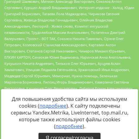
Для повышения удобства сайта мы используем
cookies (
подробнее
). К сайту подключены
сервисы Yandex.Metrika, LiveInternet, top.mail.ru,
Источник:
https://minjust.gov.ru/uploaded/files/reestr-
которые также используют файлы cookies
inostrannyih-agentov-22-03-2024.pdf
данные на
22.03.2024
(
подробнее
).
Я согласен/согласна