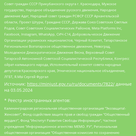
Совет граждан СССР Прикубанского округа г. Краснодара, Мужское
государство, Народное объединение русского движения, Народное
движение Адат, Народный совет граждан РСФСР СССР Архангельской
области, Проект Штурм, Граждане СССР, Держава Союз Советских Светлых
Родов, Совет Советских Социалистических Районов, Meta Platforms Inc,
Facebook, Instagram, WhatsApp, СИЧ-С14, Добровольческое Движение
Организации украинских националистов, Черный Комитет, Татарстанское
Региональное Всетатарское общественное движение, Невоград,
Молодежное Демократическое Движение Весна, Верховный Совет
Татарской Автономной Советской Социалистической Республики, Конгресс
ойрат-калмыцкого народа, Исполнительный комитет совета народных
депутатов Красноярского края, Этническое национальное объединение,
ЛГБТ, Я.МЫ Сергей Фургал
Источник:
https://minjust.gov.ru/ru/documents/7822/
данные
на
03.05.2024
* Реестр иностранных агентов:
Калининградская региональная общественная организация "Экозащита!-Женсовет", Фонд содействия защите прав и свобод граждан "Общественный вердикт", Фонд "Институт Развития Свободы Информации", Частное учреждение "Информационное агентство МЕМО. РУ", Региональная общественная организация "Общественная комиссия по сохранению наследия академика Сахарова", Фонд поддержки свободы прессы, Санкт-Петербургская общественная правозащитная организация "Гражданский контроль", Межрегиональная общественная организация "Информационно-просветительский центр "Мемориал", Региональный Фонд "Центр Защиты Прав Средств Массовой Информации", с 05.12.2023 Фонд "Центр Защиты Прав Средств массовой информации", Региональная общественная благотворительная организация помощи беженцам и мигрантам "Гражданское содействие", Негосударственное образовательное учреждение дополнительного профессионального образования (повышение квалификации) специалистов "АКАДЕМИЯ ПО ПРАВАМ ЧЕЛОВЕКА", Свердловская региональная общественная организация "Сутяжник", Автономная некоммерческая организация "Центр независимых социологических исследований", Союз общественных объединений "Российский исследовательский центр по правам человека", Региональное общественное учреждение научно-информационный центр "МЕМОРИАЛ", Некоммерческая организация "Фонд защиты гласности", Автономная некоммерческая организация "Институт прав человека", Городская общественная организация "Екатеринбургское общество "МЕМОРИАЛ", Городская общественная организация "Рязанское историко-просветительское и правозащитное общество "Мемориал" (Рязанский Мемориал), Челябинский региональный орган общественной самодеятельности – женское общественное объединение "Женщины Евразии", Челябинский региональный орган общественной самодеятельности "Уральская правозащитная группа", Фонд содействия защите здоровья и социальной справедливости имени Андрея Рылькова, Автономная Некоммерческая Организация "Аналитический Центр Юрия Левады", Автономная некоммерческая организация социальной поддержки населения "Проект Апрель", Региональная общественная организация помощи женщинам и детям, находящимся в кризисной ситуации "Информационно-методический центр "Анна", Фонд содействия развитию массовых коммуникаций и правовому просвещению "Так-так-Так", Фонд содействия устойчивому развитию "Серебряная тайга", Свердловский региональный общественный фонд социальных проектов "Новое время", "Idel.Реалии", Кавказ.Реалии, Крым.Реалии, Телеканал Настоящее Время, Татаро-башкирская служба Радио Свобода (Azatliq Radiosi), Радио Свободная Европа/Радио Свобода (PCE/PC), "Сибирь.Реалии", "Фактограф", Благотворительный фонд помощи осужденным и их семьям, Автономная некоммерческая организация "Институт глобализации и социальных движений", Фонд "В защиту прав заключенных", Частное учреждение "Центр поддержки и содействия развитию средств массовой информации", Пензенский региональный общественный благотворительный фонд "Гражданский союз", "Север.Реалии", Некоммерческая организация Фонд "Правовая инициатива", Общество с ограниченной ответственностью "Радио Свободная Европа/Радио Свобода", Чешское информационное агентство "MEDIUM-ORIENT", Красноярская региональная общественная организация "Мы против СПИДа", Камалягин Денис Николаевич, Маркелов Сергей Евгеньевич, Пономарев Лев Александрович, Савицкая Людмила Алексеевна, Автономная некоммерческая организация "Центр по работе с проблемой насилия "НАСИЛИЮ.НЕТ", Межрегиональный профессиональный союз работников здравоохранения "Альянс врачей", Юридическое лицо, зарегистрированное в Латвийской Республике, SIA "Medusa Project" (регистрационный номер 40103797863, дата регистрации 10.06.2014), Некоммерческая организация "Фонд по борьбе с коррупцией", Автономная некоммерческая организация "Институт права и публичной политики", Баданин Роман Сергеевич, Гликин Максим Александрович, Железнова Мария Михайловна, Лукьянова Юлия Сергеевна, Маетная Елизавета Витальевна, Маняхин Петр Борисович, Чуракова Ольга Владимировна, Ярош Юлия Петровна, Юридическое лицо "The Insider SIA", зарегистрированное в Риге, Латвийская Республика (дата регистрации 26.06.2015), являющееся администратором доменного имени интернет-издания "The Insider SIA", https://theins.ru, Постернак Алексей Евгеньевич, Рубин Михаил Аркадьевич, Анин Роман Александрович, Юридическое лицо Istories fonds, зарегистрированное в Латвийской Республике (регистрационный номер 50008295751, дата регистрации 24.02.2020), Великовский Дмитрий Александрович, Долинина Ирина Николаевна, Мароховская Алеся Алексеевна, Шлейнов Роман Юрьевич, Шмагун Олеся Валентиновна, Общество с ограниченной ответственностью "Альтаир 2021", Общество с ограниченной ответственностью "Вега 2021", Общество с ограниченной ответственностью "Главный редактор 2021", Общество с ограниченной ответственностью "Ромашки монолит", Важенков Артем Валерьевич, Ивановская областная общественная организация "Центр гендерных исследований", Гурман Юрий Альбертович, Медиапроект "ОВД-Инфо", Егоров Владимир Владимирович, Жилинский Владимир Александрович, Общество с ограниченной ответственностью "ЗП", Иванова София Юрьевна, Карезина Инна Павловна, Кильтау Екатерина Викторовна, Петров Алексей Викторович, Пискунов Сергей Евгеньевич, Смирнов Сергей Сергеевич, Тихонов Михаил Сергеевич, Общество с ограниченной ответственностью "ЖУРНАЛИСТ-ИНОСТРАННЫЙ АГЕНТ", Арапова Галина Юрьевна, Вольтская Татьяна Анатольевна, Американская компания "Mason G.E.S. Anonymous Foundation" (США), являющаяся владельцем интернет-издания https://mnews.world/, Компания "Stichting Bellingcat", зарегистрированная в Нидерландах (дата регистрации 11.07.2018), Захаров Андрей Вячеславович, Клепиковская Екатерина Дмитриевна, Общество с ограниченной ответственностью "МЕМО", Перл Роман Александрович, Симонов Евгений Алексеевич, Соловьева Елена Анатольевна, Сотников Даниил Владимирович, Сурначева Елизавета Дмитриевна, Автономная некоммерческая организация по защите прав человека и информированию населения "Якутия – Наше Мнение", Общество с ограниченной ответственностью "Москоу диджитал медиа", с 26.01.2023 Общество с ограниченной ответственностью "Чайка Белые сады", Ветошкина Валерия Валерьевна, Заговора Максим Александрович, Межрегиональное общественное движение "Российская ЛГБТ - сеть", Оленичев Максим Владимирович, Павлов Иван Юрьевич, Скворцова Елена Сергеевна, Общество с ограниченной ответственностью "Как бы инагент", Кочетков Игорь Викторович, Общество с ограниченной ответственностью "Честные выборы", Еланчик Олег Александрович, Общество с ограниченной ответственностью "Нобелевский призыв", Гималова Регина Эмилевна, Григорьев Андрей Валерьевич, Григорьева Алина Александровна, Ассоциация по содействию защите прав призывников, альтернативнослужащих и военнослужащих "Правозащитная группа "Гражданин.Армия.Право", Хисамова Регина Фаритовна, Автономная некоммерческая организация по реализации социально-правовых программ "Лилит", Дальневосточное общественное движение "Маяк", Санкт-Петербургская ЛГБТ-инициативная группа "Выход", Инициативная группа ЛГБТ+ "Реверс", Алексеев Андрей Викторович, Бекбулатова Таисия Львовна, Беляев Иван Михайлович, Владыкина Елена Сергеевна, Гельман Марат Александрович, Никульшина Вероника Юрьевна, Толоконникова Надежда Андреевна, Шендерович Виктор Анатольевич, Общество с ограниченной ответственностью "Данное сообщение", Общество с ограниченной ответственностью Издательский дом "Новая глава", Айнбиндер Александра Александровна, Московский комьюнити-центр для ЛГБТ+инициатив, Благотворительный фонд развития филантропии, Deutsche Welle (Германия, Kurt-Schumacher-Strasse 3, 53113 Bonn), Борзунова Мария Михайловна, Воробьев Виктор Викторович, Голубева Анна Львовна, Константинова Алла Михайловна, Малкова Ирина Владимировна, Мурадов Мурад Абдулгалимович, Осетинская Елизавета Николаевна, Понасенков Евгений Николаевич, Ганапольский Матвей Юрьевич, Киселев Евгений Алексеевич, Борухович Ирина Григорьевна, Дремин Иван Тимофеевич, Дубровский Дмитрий Викторович, Красноярская региональная общественная организация поддержки и развития альтернативных образовательных технологий и межкультурных коммуникаций "ИНТЕРРА", Маяковская Екатерина Алексеевна, Фейгин Марк Захарович, Филимонов Андрей Викторович, Дзугкоева Регина Николаевна, Доброхотов Роман Александрович, Дудь Юрий Александрович, Елкин Сергей Владимирович, Кругликов Кирилл Игоревич, Сабунаева Мария Леонидовна, Семенов Алексей Владимирович, Шаинян Карен Багратович, Шульман Екатерина Михайловна, Асафьев Артур Валерьевич, Вахштайн Виктор Семенович, Венедиктов Алексей Алексеевич, Лушникова Екатерина Евгеньевна, Волков Леонид Михайлович, Невзоров Александр Глебович, Пархоменко Сергей Борисович, Сироткин Ярослав Николаевич, Кара-Мурза Владимир Владимирович, Баранова Наталья Владимировна, Гозман Леонид Яковлевич, Кагарлицкий Борис Юльевич, Климарев Михаил Валерьевич, Милов Владимир Станиславович, Автономная некоммерческая организация Краснодарский центр современного искусства "Типография", Моргенштерн Алишер Тагирович, Соболь Любовь Эдуардовна, Общество с ограниченной ответственностью "ЛИЗА НОРМ", Каспаров Гарри Кимович, Ходорковский Михаил Борисович, Общество с ограниченной ответственностью "Апрельские тезисы", Данилович Ирина Брониславовна, Кашин Олег Владимирович, Петров Николай Владимирович, Пивоваров Алексей Владимирович, Соколов Михаил Владимирович, Цветкова Юлия Владимировна, Чичваркин Евгений Александрович, Комитет против пыток/Команда против пыток, Общество с ограниченной ответственностью "Первый научный", Общество с ограниченной ответственностью "Вертолет и ко", Белоцерковская Вероника Борисовна, Кац Максим Евгеньевич, Лазарева Татьяна Юрьевна, Шаведдинов Руслан Табризович, Яшин Илья Валерьевич, Общество с ограниченной ответственностью "Иноагент ААВ", Алешковский Дмитрий Петрович, Альбац Евгения Марковна, Быков Дмитрий Львович, Галямина Юлия Евгеньевна, Лойко Сергей Леонидович, Мартынов Кирилл Константинович, Медведев Сергей Александрович, Крашенинников Федор Геннадиевич, Гордеева Катерина Вл