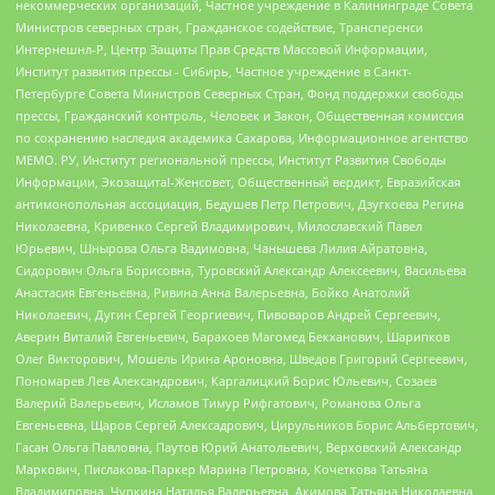
некоммерческих организаций, Частное учреждение в Калининграде Совета
Министров северных стран, Гражданское содействие, Трансперенси
Интернешнл-Р, Центр Защиты Прав Средств Массовой Информации,
Институт развития прессы - Сибирь, Частное учреждение в Санкт-
Петербурге Совета Министров Северных Стран, Фонд поддержки свободы
прессы, Гражданский контроль, Человек и Закон, Общественная комиссия
по сохранению наследия академика Сахарова, Информационное агентство
МЕМО. РУ, Институт региональной прессы, Институт Развития Свободы
Информации, Экозащита!-Женсовет, Общественный вердикт, Евразийская
антимонопольная ассоциация, Бедушев Петр Петрович, Дзугкоева Регина
Николаевна, Кривенко Сергей Владимирович, Милославский Павел
Юрьевич, Шнырова Ольга Вадимовна, Чанышева Лилия Айратовна,
Сидорович Ольга Борисовна, Туровский Александр Алексеевич, Васильева
Анастасия Евгеньевна, Ривина Анна Валерьевна, Бойко Анатолий
Николаевич, Дугин Сергей Георгиевич, Пивоваров Андрей Сергеевич,
Аверин Виталий Евгеньевич, Барахоев Магомед Бекханович, Шарипков
Олег Викторович, Мошель Ирина Ароновна, Шведов Григорий Сергеевич,
Пономарев Лев Александрович, Каргалицкий Борис Юльевич, Созаев
Валерий Валерьевич, Исламов Тимур Рифгатович, Романова Ольга
Евгеньевна, Щаров Сергей Алексадрович, Цирульников Борис Альбертович,
Гасан Ольга Павловна, Паутов Юрий Анатольевич, Верховский Александр
Маркович, Пислакова-Паркер Марина Петровна, Кочеткова Татьяна
Владимировна, Чуркина Наталья Валерьевна, Акимова Татьяна Николаевна,