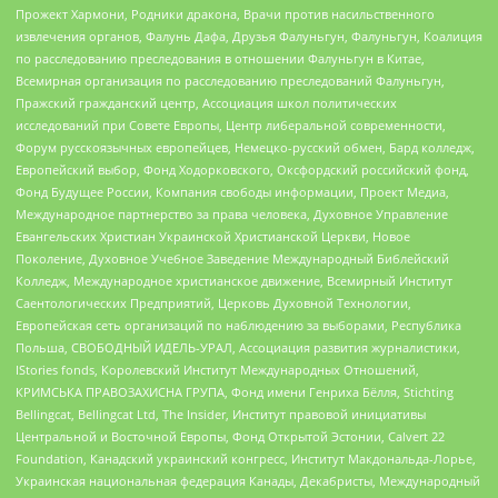
Прожект Хармони, Родники дракона, Врачи против насильственного
извлечения органов, Фалунь Дафа, Друзья Фалуньгун, Фалуньгун, Коалиция
по расследованию преследования в отношении Фалуньгун в Китае,
Всемирная организация по расследованию преследований Фалуньгун,
Пражский гражданский центр, Ассоциация школ политических
исследований при Совете Европы, Центр либеральной современности,
Форум русскоязычных европейцев, Немецко-русский обмен, Бард колледж,
Европейский выбор, Фонд Ходорковского, Оксфордский российский фонд,
Фонд Будущее России, Компания свободы информации, Проект Медиа,
Международное партнерство за права человека, Духовное Управление
Евангельских Христиан Украинской Христианской Церкви, Новое
Поколение, Духовное Учебное Заведение Международный Библейский
Колледж, Международное христианское движение, Всемирный Институт
Саентологических Предприятий, Церковь Духовной Технологии,
Европейская сеть организаций по наблюдению за выборами, Республика
Польша, СВОБОДНЫЙ ИДЕЛЬ-УРАЛ, Ассоциация развития журналистики,
IStories fonds, Королевский Институт Международных Отношений,
КРИМСЬКА ПРАВОЗАХИСНА ГРУПА, Фонд имени Генриха Бёлля, Stichting
Bellingcat, Bellingcat Ltd, The Insider, Институт правовой инициативы
Центральной и Восточной Европы, Фонд Открытой Эстонии, Calvert 22
Foundation, Канадский украинский конгресс, Институт Макдональда-Лорье,
Украинская национальная федерация Канады, Декабристы, Международный