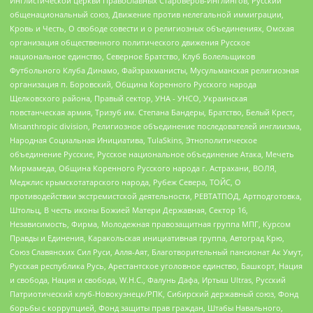
Инглистической церкви Православных Староверов-Инглингов, Русский
общенациональный союз, Движение против нелегальной иммиграции,
Кровь и Честь, О свободе совести и о религиозных объединениях, Омская
организация общественного политического движения Русское
национальное единство, Северное Братство, Клуб Болельщиков
Футбольного Клуба Динамо, Файзрахманисты, Мусульманская религиозная
организация п. Боровский, Община Коренного Русского народа
Щелковского района, Правый сектор, УНА - УНСО, Украинская
повстанческая армия, Тризуб им. Степана Бандеры, Братство, Белый Крест,
Misanthropic division, Религиозное объединение последователей инглиизма,
Народная Социальная Инициатива, TulaSkins, Этнополитическое
объединение Русские, Русское национальное объединение Атака, Мечеть
Мирмамеда, Община Коренного Русского народа г. Астрахани, ВОЛЯ,
Меджлис крымскотатарского народа, Рубеж Севера, ТОЙС, О
противодействии экстремистской деятельности, РЕВТАТПОД, Артподготовка,
Штольц, В честь иконы Божией Матери Державная, Сектор 16,
Независимость, Фирма, Молодежная правозащитная группа МПГ, Курсом
Правды и Единения, Каракольская инициативная группа, Автоград Крю,
Союз Славянских Сил Руси, Алля-Аят, Благотворительный пансионат Ак Умут,
Русская республика Русь, Арестантское уголовное единство, Башкорт, Нация
и свобода, Нация и свобода, W.H.С., Фалунь Дафа, Иртыш Ultras, Русский
Патриотический клуб-Новокузнецк/РПК, Сибирский державный союз, Фонд
борьбы с коррупцией, Фонд защиты прав граждан, Штабы Навального,