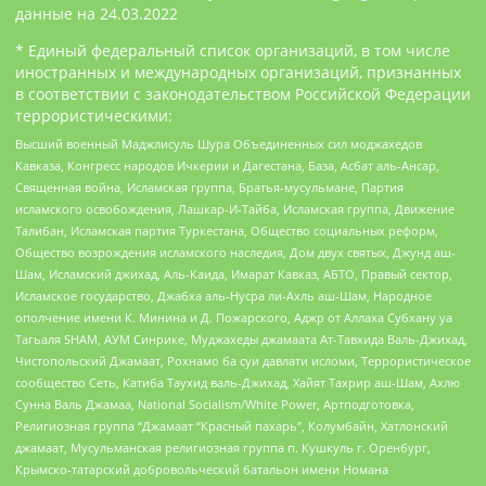
данные на
24.03.2022
* Единый федеральный список организаций, в том числе
иностранных и международных организаций, признанных
в соответствии с законодательством Российской Федерации
террористическими:
Высший военный Маджлисуль Шура Объединенных сил моджахедов
Кавказа, Конгресс народов Ичкерии и Дагестана, База, Асбат аль-Ансар,
Священная война, Исламская группа, Братья-мусульмане, Партия
исламского освобождения, Лашкар-И-Тайба, Исламская группа, Движение
Талибан, Исламская партия Туркестана, Общество социальных реформ,
Общество возрождения исламского наследия, Дом двух святых, Джунд аш-
Шам, Исламский джихад, Аль-Каида, Имарат Кавказ, АБТО, Правый сектор,
Исламское государство, Джабха аль-Нусра ли-Ахль аш-Шам, Народное
ополчение имени К. Минина и Д. Пожарского, Аджр от Аллаха Субхану уа
Тагьаля SHAM, АУМ Синрике, Муджахеды джамаата Ат-Тавхида Валь-Джихад,
Чистопольский Джамаат, Рохнамо ба суи давлати исломи, Террористическое
сообщество Сеть, Катиба Таухид валь-Джихад, Хайят Тахрир аш-Шам, Ахлю
Сунна Валь Джамаа, National Socialism/White Power, Артподготовка,
Религиозная группа “Джамаат “Красный пахарь”, Колумбайн, Хатлонский
джамаат, Мусульманская религиозная группа п. Кушкуль г. Оренбург,
Крымско-татарский добровольческий батальон имени Номана