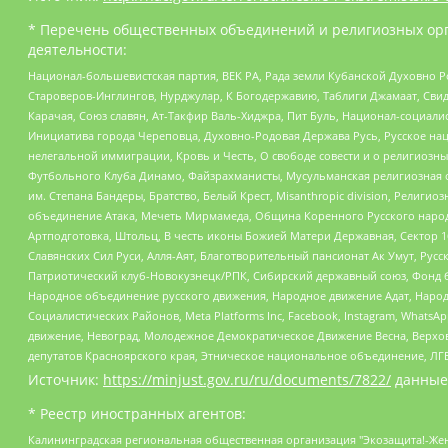
* Перечень общественных объединений и религиозных орг
деятельности:
Национал-большевистская партия, ВЕК РА, Рада земли Кубанской Духовно
Староверов-Инглингов, Нурджулар, К Богодержавию, Таблиги Джамаат, Сви
Карачая, Союз славян, Ат-Такфир Валь-Хиджра, Пит Буль, Национал-социал
Инициатива города Череповца, Духовно-Родовая Держава Русь, Русское н
нелегальной иммиграции, Кровь и Честь, О свободе совести и о религиоз
Футбольного Клуба Динамо, Файзрахманисты, Мусульманская религиозная о
им. Степана Бандеры, Братство, Белый Крест, Misanthropic division, Рели
объединение Атака, Мечеть Мирмамеда, Община Коренного Русского народа
Артподготовка, Штольц, В честь иконы Божией Матери Державная, Сектор 1
Славянских Сил Руси, Алля-Аят, Благотворительный пансионат Ак Умут, Русск
Патриотический клуб-Новокузнецк/РПК, Сибирский державный союз, Фонд б
Народное объединение русского движения, Народное движение Адат, Народ
Социалистических Районов, Meta Platforms Inc, Facebook, Instagram, Wha
движение, Невоград, Молодежное Демократическое Движение Весна, Верхов
депутатов Красноярского края, Этническое национальное объединение, ЛГ
Источник:
https://minjust.gov.ru/ru/documents/7822/
данные
* Реестр иностранных агентов:
Калининградская региональная общественная организация "Экозащита!-Женсовет", Фонд содействия защите прав и свобод граждан "Общественный вердикт", Фонд "Институт Развития Свободы Информации", Частное учреждение "Информационное агентство МЕМО. РУ", Региональная общественная организация "Общественная комиссия по сохранению наследия академика Сахарова", Фонд поддержки свободы прессы, Санкт-Петербургская общественная правозащитная организация "Гражданский контроль", Межрегиональная общественная организация "Информационно-просветительский центр "Мемориал", Региональный Фонд "Центр Защиты Прав Средств Массовой Информации", с 05.12.2023 Фонд "Центр Защиты Прав Средств массовой информации", Региональная общественная благотворительная организация помощи беженцам и мигрантам "Гражданское содействие", Негосударственное образовательное учреждение дополнительного профессионального образования (повышение квалификации) специалистов "АКАДЕМИЯ ПО ПРАВАМ ЧЕЛОВЕКА", Свердловская региональная общественная организация "Сутяжник", Автономная некоммерческая организация "Центр независимых социологических исследований", Союз общественных объединений "Российский исследовательский центр по правам человека", Региональное общественное учреждение научно-информационный центр "МЕМОРИАЛ", Некоммерческая организация "Фонд защиты гласности", Автономная некоммерческая организация "Институт прав человека", Городская общественная организация "Екатеринбургское общество "МЕМОРИАЛ", Городская общественная организация "Рязанское историко-просветительское и правозащитное общество "Мемориал" (Рязанский Мемориал), Челябинский региональный орган общественной самодеятельности – женское общественное объединение "Женщины Евразии", Челябинский региональный орган общественной самодеятельности "Уральская правозащитная группа", Фонд содействия защите здоровья и социальной справедливости имени Андрея Рылькова, Автономная Некоммерческая Организация "Аналитический Центр Юрия Левады", Автономная некоммерческая организация социальной поддержки населения "Проект Апрель", Региональная общественная организация помощи женщинам и детям, находящимся в кризисной ситуации "Информационно-методический центр "Анна", Фонд содействия развитию массовых коммуникаций и правовому просвещению "Так-так-Так", Фонд содействия устойчивому развитию "Серебряная тайга", Свердловский региональный общественный фонд социальных проектов "Новое время", "Idel.Реалии", Кавказ.Реалии, Крым.Реалии, Телеканал Настоящее Время, Татаро-башкирская служба Радио Свобода (Azatliq Radiosi), Радио Свободная Европа/Радио Свобода (PCE/PC), "Сибирь.Реалии", "Фактограф", Благотворительный фонд помощи осужденным и их семьям, Автономная некоммерческая организация "Институт глобализации и социальных движений", Фонд "В защиту прав заключенных", Частное учреждение "Центр поддержки и содействия развитию средств массовой информации", Пензенский региональный общественный благотворительный фонд "Гражданский союз", "Север.Реалии", Некоммерческая организация Фонд "Правовая инициатива", Общество с ограниченной ответственностью "Радио Свободная Европа/Радио Свобода", Чешское информационное агентство "MEDIUM-ORIENT", Красноярская региональная общественная организация "Мы против СПИДа", Камалягин Денис Николаевич, Маркелов Сергей Евгеньевич, Пономарев Лев Александрович, Савицкая Людмила Алексеевна, Автоно