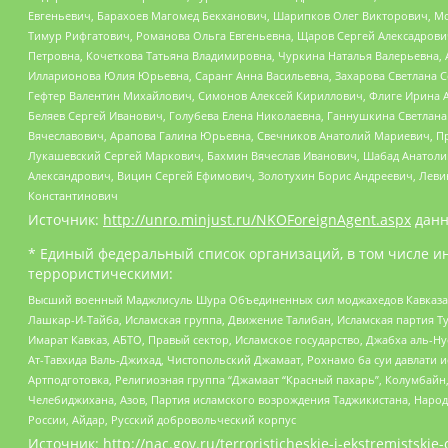
Евгеньевич, Барахоев Магомед Бекханович, Шарипков Олег Викторович, М
Тимур Рифгатович, Романова Ольга Евгеньевна, Щаров Сергей Алексадрови
Петровна, Кочеткова Татьяна Владимировна, Чуркина Наталья Валерьевна, 
Илларионова Юлия Юрьевна, Саранг Анна Васильевна, Захарова Светлана 
Гефтер Валентин Михайлович, Симонов Алексей Кириллович, Флиге Ирина 
Беляев Сергей Иванович, Голубева Елена Николаевна, Ганнушкина Светлана
Вячеславович, Арапова Галина Юрьевна, Свечников Анатолий Мариевич, П
Лукашевский Сергей Маркович, Бахмин Вячеслав Иванович, Шабад Анатоли
Александрович, Вицин Сергей Ефимович, Золотухин Борис Андреевич, Леви
Константинович
Источник:
http://unro.minjust.ru/NKOForeignAgent.aspx
данн
* Единый федеральный список организаций, в том числе и
террористическими:
Высший военный Маджлисуль Шура Объединенных сил моджахедов Кавказа, Ко
Лашкар-И-Тайба, Исламская группа, Движение Талибан, Исламская партия Т
Имарат Кавказ, АБТО, Правый сектор, Исламское государство, Джабха аль-
Ат-Тавхида Валь-Джихад, Чистопольский Джамаат, Рохнамо ба суи давлати и
Артподготовка, Религиозная группа “Джамаат “Красный пахарь”, Колумбайн
Челебиджихана, Азов, Партия исламского возрождения Таджикистана, Народ
России, Айдар, Русский добровольческий корпус
Источник:
http://nac.gov.ru/terroristicheskie-i-ekstremistskie-