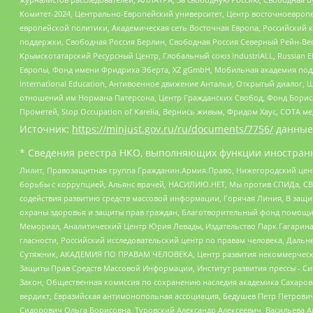
Комитет-2024, Центрально-Европейский университет, Центр восточноевроп
европейской политики, Академическая сеть Восточная Европа, Российский к
поддержки, Свободная Россия Берлин, Свободная Россия Северный Рейн-Вест
Крымскотатарский Ресурсный Центр, Глобальный союз IndustriALL, Russian E
Европы, Фонд имени Фридриха Эберта, XZ gGmbH, Мобильная академия поддержк
International Education, Антивоенное движение Антальи, Открытый диало
отношений им Нормана Патерсона, Центр Гражданских Свобод, Фонд Бориса
Прометей, Stop Occupation of Karelia, Вернись живым, Фридом Хаус, СОТА 
Источник:
https://minjust.gov.ru/ru/documents/7756/
данные
* Сведения реестра НКО, выполняющих функции иностранн
Лилит, Правозащитная группа Гражданин.Армия.Право, Нижегородский цент
борьбы с коррупцией, Альянс врачей, НАСИЛИЮ.НЕТ, Мы против СПИДа, СВЕ
содействия развитию средств массовой информации, Горячая Линия, В защ
охраны здоровья и защиты прав граждан, Благотворительный фонд помощи ос
Мемориал, Аналитический Центр Юрия Левады, Издательство Парк Гагарина
гласности, Российский исследовательский центр по правам человека, Даль
Сутяжник, АКАДЕМИЯ ПО ПРАВАМ ЧЕЛОВЕКА, Центр развития некоммерческих
Защиты Прав Средств Массовой Информации, Институт развития прессы - Си
Закон, Общественная комиссия по сохранению наследия академика Сахаров
вердикт, Евразийская антимонопольная ассоциация, Бедушев Петр Петрови
Сидорович Ольга Борисовна, Туровский Александр Алексеевич, Васильева А