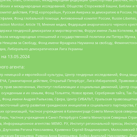
ейских и международных исследований, Общество Сторожевой башни, Библии и тр
омитет действия, РЭНД корпорейшн, Русская Америка за демократию в России, Н
фалия, Фонд глобальной помощи, Антивоенный комитет России, Russie-Libertes, L
lection Monitor, Article 19, Мнение медиа, Федерация анархического черного кр
и гендерной демократии и миротворчества, Форум имени Льва Копелева, American C
г, Школа международных отношений и государственной политики им Питера Мунка
 Немцова за Свободу, Фонд имени Фридриха Науманна за свободу, Феминистско
медиа, Либерально-демократическая Лига Украины
 на
13.05.2024
ого агента:
р немецкой и европейской культуры, Центр гендерных исследований, Фонд защи
ЧА, Гуманитарное действие, Открытый Петербург, Лига Избирателей, Правовая 
иту прав заключенных, Институт глобализации и социальных движений, Центр 
ужденным и их семьям, Фонд Тольятти, Новое время, Серебряная тайга, Так-Так-
, Фонд имени Андрея Рылькова, Сфера, Центр СИБАЛЬТ, Уральская правозащитна
невосточный центр развития гражданских инициатив и социального партнерства, 
 организаций, Частное учреждение в Калининграде Совета Министров северных 
бирь, Частное учреждение в Санкт-Петербурге Совета Министров Северных Стра
а, Информационное агентство МЕМО. РУ, Институт региональной прессы, Инсти
ч, Дзугкоева Регина Николаевна, Кривенко Сергей Владимирович, Милославски
настасия Евгеньевна, Ривина Анна Валерьевна, Бойко Анатолий Николаевич, Дуг