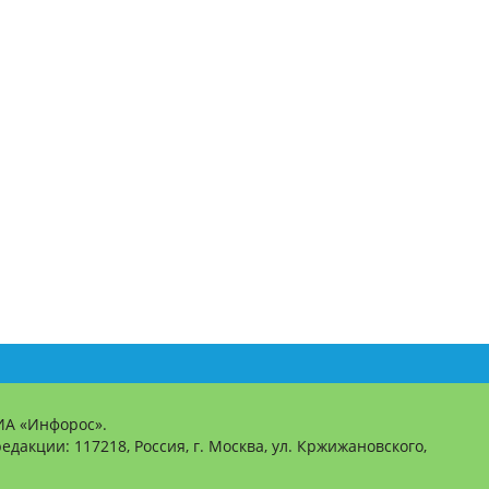
ИА «Инфорос».
едакции: 117218, Россия, г. Москва, ул. Кржижановского,