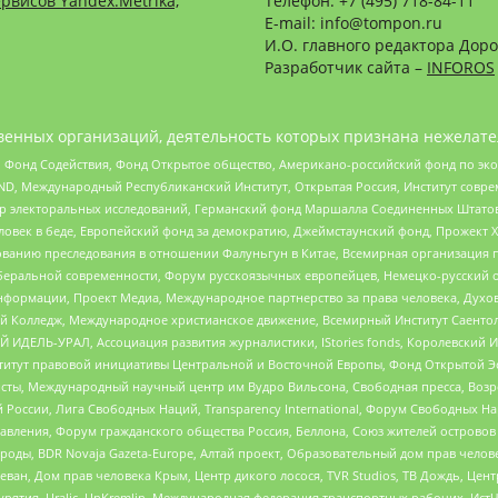
рвисов Yandex.Metrika,
Телефон: +7 (495) 718-84-11
E-mail: info@tompon.ru
И.О. главного редактора Доро
Разработчик сайта –
INFOROS
енных организаций, деятельность которых признана нежелате
 Фонд Содействия, Фонд Открытое общество, Американо-российский фонд по э
 Международный Республиканский Институт, Открытая Россия, Институт совре
р электоральных исследований, Германский фонд Маршалла Соединенных Штатов
еловек в беде, Европейский фонд за демократию, Джеймстаунский фонд, Прожект
дованию преследования в отношении Фалуньгун в Китае, Всемирная организация 
беральной современности, Форум русскоязычных европейцев, Немецко-русский о
формации, Проект Медиа, Международное партнерство за права человека, Духов
 Колледж, Международное христианское движение, Всемирный Институт Саентол
 ИДЕЛЬ-УРАЛ, Ассоциация развития журналистики, IStories fonds, Королевск
r, Институт правовой инициативы Центральной и Восточной Европы, Фонд Открытой Э
ты, Международный научный центр им Вудро Вильсона, Свободная пресса, Возро
России, Лига Свободных Наций, Transparеncy International, Форум Свободных Н
правления, Форум гражданского общества Россия, Беллона, Союз жителей острово
роды, BDR Novaja Gazeta-Europe, Алтай проект, Образовательный дом прав челов
еван, Дом прав человека Крым, Центр дикого лосося, TVR Studios, ТВ Дождь, Це
урятия, Uralic, UnKremlin, Международная федерация транспортных рабочих, Ист