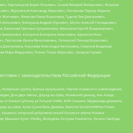
вич, Каргалицкий Борис Юльевич, Созаев Валерий Валерьевич, Исламов
льевич, Верховский Александр Маркович, Пислакова-Паркер Марина
н Збигневич, Жемкова Елена Борисовна, Гудков Лев Дмитриевич,
й Алексеевич, Блинушов Андрей Юрьевич, Мосин Алексей Геннадьевич,
а, Баженова Светлана Куприяновна, Максимов Сергей Владимирович,
а Залмановна, Кокорина Екатерина Алексеевна, Шуманов Илья
ч, Протасова Ирина Вячеславовна, Литинский Леонид Борисович,
а Дмитриевна, Королева Александра Евгеньевна, Смирнов Владимир
ова Мара Федоровна, Резник Генри Маркович, Захаров Герман
етствии с законодательством Российской Федерации
 Исламская группа, Братья-мусульмане, Партия исламского освобождения,
едия, Дом двух святых, Джунд аш-Шам, Исламский джихад, Аль-Каида,
жр от Аллаха Субхану уа Тагьаля SHAM, АУМ Синрике, Муджахеды джамаата
рир аш-Шам, Ахлю Сунна Валь Джамаа, National Socialism/White Power,
рг, Крымско-татарский добровольческий батальон имени Номана
оев, Маньяки Культ Убийц, Молодёжь Которая Улыбается, Легион Свобода