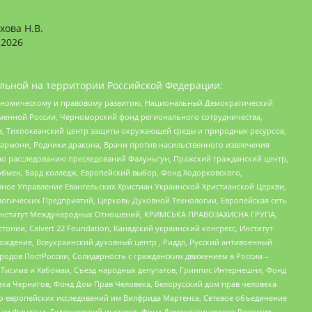
хова Н.В.
2026
льной на территории Российской Федерации:
кономическому и правовому развитию, Национальный Демократический
менной России, Черноморский фонд регионального сотрудничества,
, Тихоокеанский центр защиты окружающей среды и природных ресурсов,
 Хармони, Родники дракона, Врачи против насильственного извлечения
по расследованию преследований Фалуньгун, Пражский гражданский центр,
бмен, Бард колледж, Европейский выбор, Фонд Ходорковского,
ное Управление Евангельских Христиан Украинской Христианской Церкви,
огических Предприятий, Церковь Духовной Технологии, Европейская сеть
ий Институт Международных Отношений, КРИМСЬКА ПРАВОЗАХИСНА ГРУПА,
стонии, Calvert 22 Foundation, Канадский украинский конгресс, Институт
ждение, Всеукраинский духовный центр , Риддл, Русский антивоенный
ародов ПостРоссии, Солидарность с гражданским движением в России –
в Тисима и Хабомаи, Съезд народных депутатов, Гринпис Интернешнл, Фонд
ека Чернигов, Фонд Дом Прав Человека, Белорусский дом прав человека
нтр европейских исследований им Вилфрида Мартенса, Сетевое объединение
Чам Финланд, Гудзоновский институт, Фонд Демократического Развития,