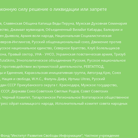
аконную силу решение о ликвидации или запрете
ья, Славянская Община Капища Веды Перуна, Мужская Духовная Семинария
щество, Джамаат мувахидов, Объединенный Вилайат Кабарды, Балкарии и
ден Дьявола, Армия воли народа, Национальная Социалистическая
роверов-Инглингов, Русский общенациональный союз, Движение против
усское национальное единство, Северное Братство, Клуб Болельщиков
а, Правый сектор, УНА - УНСО, Украинская повстанческая армия, Тризуб
 TulaSkins, Этнополитическое объединение Русские, Русское национальное
О противодействии экстремистской деятельности, РЕВТАТПОД,
ы и Единения, Каракольская инициативная группа, Автоград Крю, Союз
 Нация и свобода, W.H.С., Фалунь Дафа, Иртыш Ultras, Русский
ан СССР Прикубанского округа г. Краснодара, Мужское государство,
СССР, Держава Союз Советских Светлых Родов, Совет Советских
в, Черный Комитет, Татарстанское Региональное Всетатарское общественное
гресс ойрат-калмыцкого народа, Исполнительный комитет совета народных
евосточное общественное движение "Маяк", Санкт-Петербургская ЛГБТ-инициативная группа "Выход", Инициативная группа ЛГБТ+ "Реверс", Алексеев Андрей Викторович, Бекбулатова Таисия Львовна, Беляев Иван Михайлович, Владыкина Елена Сергеевна, Гельман Марат Александрович, Никульшина Вероника Юрьевна, Толоконникова Надежда Андреевна, Шендерович Виктор Анатольевич, Общество с ограниченной ответственностью "Данное сообщение", Общество с ограниченной ответственностью Издательский дом "Новая глава", Айнбиндер Александра Александровна, Московский комьюнити-центр для ЛГБТ+инициатив, Благотворительный фонд развития филантропии, Deutsche Welle (Германия, Kurt-Schumacher-Strasse 3, 53113 Bonn), Борзунова Мария Михайловна, Воробьев Виктор Викторович, Голубева Анна Львовна, Константинова Алла Михайловна, Малкова Ирина Владимировна, Мурадов Мурад Абдулгалимович, Осетинская Елизавета Николаевна, Понасенков Евгений Николаевич, Ганапольский Матвей Юрьевич, Киселев Евгений Алексеевич, Борухович Ирина Григорьевна, Дремин Иван Тимофеевич, Дубровский Дмитрий Викторович, Красноярская региональная общественная организация поддержки и развития альтернативных образовательных технологий и межкультурных коммуникаций "ИНТЕРРА", Маяковская Екатерина Алексеевна, Фейгин Марк Захарович, Филимонов Андрей Викторович, Дзугкоева Регина Николаевна, Доброхотов Роман Александрович, Дудь Юрий Александрович, Елкин Сергей Владимирович, Кругликов Кирилл Игоревич, Сабунаева Мария Леонидовна, Семенов Алексей Владимирович, Шаинян Карен Багратович, Шульман Екатерина Михайловна, Асафьев Артур Валерьевич, Вахштайн Виктор Семенович, Венедиктов Алексей Алексеевич, Лушникова Екатерина Евгеньевна, Волков Леонид Михайлович, Невзоров Александр Глебович, Пархоменко Сергей Борисович, Сироткин Ярослав Николаевич, Кара-Мурза Владимир Владимирович, Баранова Наталья Владимировна, Гозман Леонид Яковлевич, Кагарлицкий Борис Юльевич, Климарев Михаил Валерьевич, Милов Владимир Станиславович, Автономная некоммерческая организация Краснодарский центр современного искусства "Типография", Моргенштерн Алишер Тагирович, Соболь Любовь Эдуардовна, Общество с ограниченной ответственностью "ЛИЗА НОРМ", Каспаров Гарри Кимович, Ходорковский Михаил Борисович, Общество с ограниченной ответственностью "Апрельские тезисы", Данилович Ирина Брониславовна, Кашин Олег Владимирович, Петров Николай Владимирович, Пивоваров Алексей Владимирович, Соколов Михаил Владимирович, Цветкова Юлия Владимировна, Чичваркин Евгений Александрович, Комитет против пыток/Команда против пыток, Общество с ограниченной ответственностью "Первый научный", Общество с ограниченной ответственностью "Вертолет и ко", Белоцерковская Вероника Борисовна, Кац Максим Евгеньевич, Лазарева Татьяна Юрьевна, Шаведдинов Руслан Табризович, Яшин Илья Валерьевич, Общество с ограниченной ответственностью "Иноагент ААВ", Алешковский Дмитрий Петрович, Альбац Евгения Марковна, Быков Дмитрий Львович, Галямина Юлия Евгеньевна, Лойко Сергей Леонидович, Мартынов Кирилл Константинович, Медведев Сергей Александрович, Крашенинников Федор Геннадиевич, Гордеева Катерина Вл