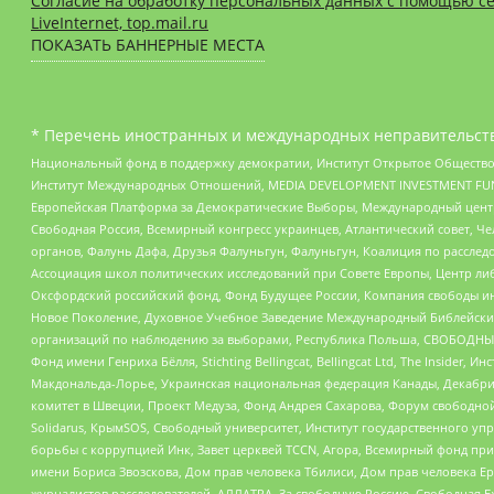
Согласие на обработку персональных данных с помощью се
LiveInternet, top.mail.ru
ПОКАЗАТЬ БАННЕРНЫЕ МЕСТА
* Перечень иностранных и международных неправительств
Национальный фонд в поддержку демократии, Институт Открытое Общество
Институт Международных Отношений, MEDIA DEVELOPMENT INVESTMENT FUND,
Европейская Платформа за Демократические Выборы, Международный цент
Свободная Россия, Всемирный конгресс украинцев, Атлантический совет, Ч
органов, Фалунь Дафа, Друзья Фалуньгун, Фалуньгун, Коалиция по рассле
Ассоциация школ политических исследований при Совете Европы, Центр ли
Оксфордский российский фонд, Фонд Будущее России, Компания свободы ин
Новое Поколение, Духовное Учебное Заведение Международный Библейский
организаций по наблюдению за выборами, Республика Польша, СВОБОДНЫЙ
Фонд имени Генриха Бёлля, Stichting Bellingcat, Bellingcat Ltd, The Inside
Макдональда-Лорье, Украинская национальная федерация Канады, Декабрис
комитет в Швеции, Проект Медуза, Фонд Андрея Сахарова, Форум свободной 
Solidarus, КрымSOS, Свободный университет, Институт государственного у
борьбы с коррупцией Инк, Завет церквей TCCN, Агора, Всемирный фонд при
имени Бориса Звозскова, Дом прав человека Тбилиси, Дом прав человека Ер
журналистов расследователей, АЛЛАТРА, За свободную Россию, Свободная Б