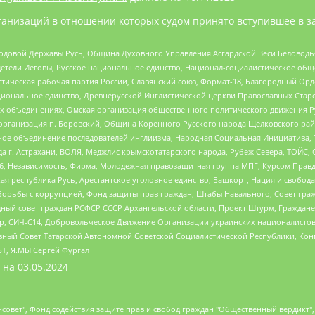
анизаций в отношении которых судом принято вступившее в з
 Родовой Державы Русь, Община Духовного Управления Асгардской Веси Беловод
детели Иеговы, Русское национальное единство, Национал-социалистическое об
истическая рабочая партия России, Славянский союз, Формат-18, Благородный Ор
ациональное единство, Древнерусской Инглистической церкви Православных Ста
ных объединениях, Омская организация общественного политического движения Р
рганизация п. Боровский, Община Коренного Русского народа Щелковского район
гиозное объединение последователей инглиизма, Народная Социальная Инициатива,
 г. Астрахани, ВОЛЯ, Меджлис крымскотатарского народа, Рубеж Севера, ТОЙС, 
6, Независимость, Фирма, Молодежная правозащитная группа МПГ, Курсом Правд
ая республика Русь, Арестантское уголовное единство, Башкорт, Нация и свобода,
орьбы с коррупцией, Фонд защиты прав граждан, Штабы Навального, Совет гражд
ный совет граждан РСФСР СССР Архангельской области, Проект Штурм, Граждане 
tsApp, СИЧ-С14, Добровольческое Движение Организации украинских националисто
ный Совет Татарской Автономной Советской Социалистической Республики, Кон
БТ, Я.МЫ Сергей Фургал
 на
03.05.2024
мная некоммерческая организация "Центр по работе с проблемой насилия "НАСИЛИЮ.НЕТ", Межрегиональный профессиональный союз работников здравоохранения "Альянс врачей", Юридическое лицо, зарегистрированное в Латвийской Республике, SIA "Medusa Project" (регистрационный номер 40103797863, дата регистрации 10.06.2014), Некоммерческая организация "Фонд по борьбе с коррупцией", Автономная некоммерческая организация "Институт права и публичной политики", Баданин Роман Сергеевич, Гликин Максим Александрович, Железнова Мария Михайловна, Лукьянова Юлия Сергеевна, Маетная Елизавета Витальевна, Маняхин Петр Борисович, Чуракова Ольга Владимировна, Ярош Юлия Петровна, Юридическое лицо "The Insider SIA", зарегистрированное в Риге, Латвийская Республика (дата регистрации 26.06.2015), являющееся администратором доменного имени интернет-издания "The Insider SIA", https://theins.ru, Постернак Алексей Евгеньевич, Рубин Михаил Аркадьевич, Анин Роман Александрович, Юридическое лицо Istories fonds, зарегистрированное в Латвийской Республике (регистрационный номер 50008295751, дата регистрации 24.02.2020), Великовский Дмитрий Александрович, Долинина Ирина Николаевна, Мароховская Алеся Алексеевна, Шлейнов Роман Юрьевич, Шмагун Олеся Валентиновна, Общество с ограниченной ответственностью "Альтаир 2021", Общество с ограниченной ответственностью "Вега 2021", Общество с ограниченной ответственностью "Главный редактор 2021", Общество с ограниченной ответственностью "Ромашки монолит", Важенков Артем Валерьевич, Ивановская областная общественная организация "Центр гендерных исследований", Гурман Юрий Альбертович, Медиапроект "ОВД-Инфо", Егоров Владимир Владимирович, Жилинский Владимир Александрович, Общество с ограниченной ответственностью "ЗП", Иванова София Юрьевна, Карезина Инна Павловна, Кильтау Екатерина Викторовна, Петров Алексей Викторович, Пискунов Сергей Евгеньевич, Смирнов Сергей Сергеевич, Тихонов Михаил Сергеевич, Общество с ограниченной ответственностью "ЖУРНАЛИСТ-ИНОСТРАННЫЙ АГЕНТ", Арапова Галина Юрьевна, Вольтская Татьяна Анатольевна, Американская компания "Mason G.E.S. Anonymous Foundation" (США), являющаяся владельцем интернет-издания https://mnews.world/, Компания "Stichting Bellingcat", зарегистрированная в Нидерландах (дата регистрации 11.07.2018), Захаров Андрей Вячеславович, Клепиковская Екатерина Дмитриевна, Общество с ограниченной ответственностью "МЕМО", Перл Роман Александрович, Симонов Евгений Алексеевич, Соловьева Елена Анатольевна, Сотников Даниил Владимирович, Сурначева Елизавета Дмитриевна, Автономная некоммерческая организация по защите прав человека и информированию населения "Якутия – Наше Мнение", Общество с ограниченной ответственностью "Москоу диджитал медиа", с 26.01.2023 Общество с ограниченной ответственностью "Чайка Белые сады", Ветошкина Валерия Валерьевна, Заговора Максим Александрович, Межрегиональное общественное движение "Российская ЛГБТ - сеть", Оленичев Максим Владимирович, Павлов Иван Юрьевич, Скворцова Елена Сергеевна, Общество с ограниченной ответственностью "Как бы инагент", Кочетков Игорь Викторович, Общество с ограниченной ответственностью "Честные выборы", Еланчик Олег Александрович, Общество с ограниченной ответственностью "Нобелевский призыв", Гималова Регина Эмилевна, Григорьев Андрей Валерьевич, Григорьева Алина Александровна, Ассоциация по содействию защите прав призывников, альтернативнослужащих и военнослужащих "Правозащитная группа "Гражданин.Армия.Право", Хисамова Регина Фаритовна, Автономная некоммерческая организация по реализации социально-правовых программ "Лилит", Дальн