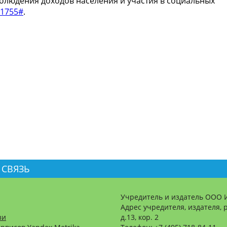
людения доходов населения и участия в социальных
/41755#
.
 СВЯЗЬ
Учредитель и издатель ООО 
Адрес учредителя, издателя, р
зи
д.13, кор. 2