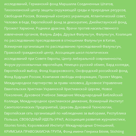
исследований, Германский фонд Маршалла Соединенных Штатов,
Тихоокеанский центр защиты окружающей среды и природных ресурсов,
Свободная Россия, Всемирный конгресс украинцев, Атлантический совет,
Человек в беде, Европейский фонд за демократию, Джеймстаунский фонд,
Прожект Хармони, Родники дракона, Врачи против насильственного
извлечения органов, Фалунь Дафа, Друзья Фалуньгун, Фалуньгун, Коалиция
по расследованию преследования в отношении Фалуньгун в Китае,
Всемирная организация по расследованию преследований Фалуньгун,
Пражский гражданский центр, Ассоциация школ политических
исследований при Совете Европы, Центр либеральной современности,
Форум русскоязычных европейцев, Немецко-русский обмен, Бард колледж,
Европейский выбор, Фонд Ходорковского, Оксфордский российский фонд,
Фонд Будущее России, Компания свободы информации, Проект Медиа,
Международное партнерство за права человека, Духовное Управление
Евангельских Христиан Украинской Христианской Церкви, Новое
Поколение, Духовное Учебное Заведение Международный Библейский
Колледж, Международное христианское движение, Всемирный Институт
Саентологических Предприятий, Церковь Духовной Технологии,
Европейская сеть организаций по наблюдению за выборами, Республика
Польша, СВОБОДНЫЙ ИДЕЛЬ-УРАЛ, Ассоциация развития журналистики,
IStories fonds, Королевский Институт Международных Отношений,
КРИМСЬКА ПРАВОЗАХИСНА ГРУПА, Фонд имени Генриха Бёлля, Stichting