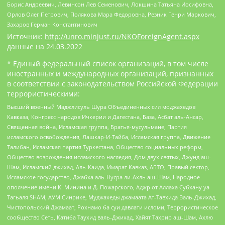
Борис Андреевич, Левинсон Лев Семенович, Локшина Татьяна Иосифовна,
Орлов Олег Петрович, Полякова Мара Федоровна, Резник Генри Маркович,
Захаров Герман Константинович
Источник:
http://unro.minjust.ru/NKOForeignAgent.aspx
данные на
24.03.2022
* Единый федеральный список организаций, в том числе
иностранных и международных организаций, признанных
в соответствии с законодательством Российской Федерации
террористическими:
Высший военный Маджлисуль Шура Объединенных сил моджахедов
Кавказа, Конгресс народов Ичкерии и Дагестана, База, Асбат аль-Ансар,
Священная война, Исламская группа, Братья-мусульмане, Партия
исламского освобождения, Лашкар-И-Тайба, Исламская группа, Движение
Талибан, Исламская партия Туркестана, Общество социальных реформ,
Общество возрождения исламского наследия, Дом двух святых, Джунд аш-
Шам, Исламский джихад, Аль-Каида, Имарат Кавказ, АБТО, Правый сектор,
Исламское государство, Джабха аль-Нусра ли-Ахль аш-Шам, Народное
ополчение имени К. Минина и Д. Пожарского, Аджр от Аллаха Субхану уа
Тагьаля SHAM, АУМ Синрике, Муджахеды джамаата Ат-Тавхида Валь-Джихад,
Чистопольский Джамаат, Рохнамо ба суи давлати исломи, Террористическое
сообщество Сеть, Катиба Таухид валь-Джихад, Хайят Тахрир аш-Шам, Ахлю