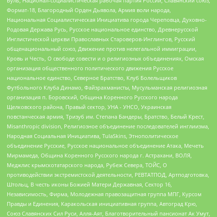
Буль, Национал-социалистическая рабочая партия России, Славянский союз,
Формат-18, Благородный Орден Дьявола, Армия воли народа,
Национальная Социалистическая Инициатива города Череповца, Духовно-
Родовая Держава Русь, Русское национальное единство, Древнерусской
Инглистической церкви Православных Староверов-Инглингов, Русский
общенациональный союз, Движение против нелегальной иммиграции,
Кровь и Честь, О свободе совести и о религиозных объединениях, Омская
организация общественного политического движения Русское
национальное единство, Северное Братство, Клуб Болельщиков
Футбольного Клуба Динамо, Файзрахманисты, Мусульманская религиозная
организация п. Боровский, Община Коренного Русского народа
Щелковского района, Правый сектор, УНА - УНСО, Украинская
повстанческая армия, Тризуб им. Степана Бандеры, Братство, Белый Крест,
Misanthropic division, Религиозное объединение последователей инглиизма,
Народная Социальная Инициатива, TulaSkins, Этнополитическое
объединение Русские, Русское национальное объединение Атака, Мечеть
Мирмамеда, Община Коренного Русского народа г. Астрахани, ВОЛЯ,
Меджлис крымскотатарского народа, Рубеж Севера, ТОЙС, О
противодействии экстремистской деятельности, РЕВТАТПОД, Артподготовка,
Штольц, В честь иконы Божией Матери Державная, Сектор 16,
Независимость, Фирма, Молодежная правозащитная группа МПГ, Курсом
Правды и Единения, Каракольская инициативная группа, Автоград Крю,
Союз Славянских Сил Руси, Алля-Аят, Благотворительный пансионат Ак Умут,