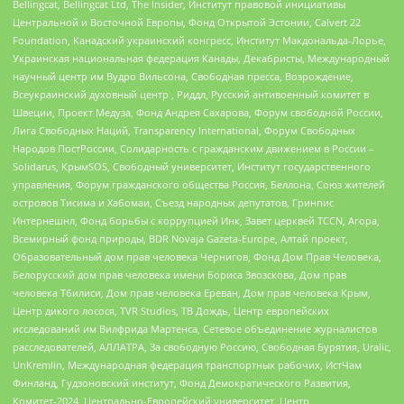
Bellingcat, Bellingcat Ltd, The Insider, Институт правовой инициативы
Центральной и Восточной Европы, Фонд Открытой Эстонии, Calvert 22
Foundation, Канадский украинский конгресс, Институт Макдональда-Лорье,
Украинская национальная федерация Канады, Декабристы, Международный
научный центр им Вудро Вильсона, Свободная пресса, Возрождение,
Всеукраинский духовный центр , Риддл, Русский антивоенный комитет в
Швеции, Проект Медуза, Фонд Андрея Сахарова, Форум свободной России,
Лига Свободных Наций, Transparеncy International, Форум Свободных
Народов ПостРоссии, Солидарность с гражданским движением в России –
Solidarus, КрымSOS, Свободный университет, Институт государственного
управления, Форум гражданского общества Россия, Беллона, Союз жителей
островов Тисима и Хабомаи, Съезд народных депутатов, Гринпис
Интернешнл, Фонд борьбы с коррупцией Инк, Завет церквей TCCN, Агора,
Всемирный фонд природы, BDR Novaja Gazeta-Europe, Алтай проект,
Образовательный дом прав человека Чернигов, Фонд Дом Прав Человека,
Белорусский дом прав человека имени Бориса Звозскова, Дом прав
человека Тбилиси, Дом прав человека Ереван, Дом прав человека Крым,
Центр дикого лосося, TVR Studios, ТВ Дождь, Центр европейских
исследований им Вилфрида Мартенса, Сетевое объединение журналистов
расследователей, АЛЛАТРА, За свободную Россию, Свободная Бурятия, Uralic,
UnKremlin, Международная федерация транспортных рабочих, ИстЧам
Финланд, Гудзоновский институт, Фонд Демократического Развития,
Комитет-2024, Центрально-Европейский университет, Центр