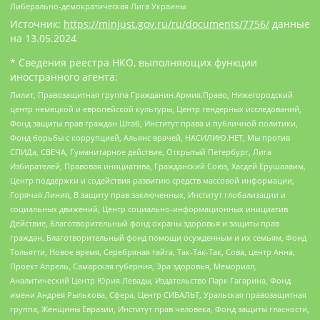
Либерально-демократическая Лига Украины
Источник:
https://minjust.gov.ru/ru/documents/7756/
данные
на
13.05.2024
* Сведения реестра НКО, выполняющих функции
иностранного агента:
Лилит, Правозащитная группа Гражданин.Армия.Право, Нижегородский
центр немецкой и европейской культуры, Центр гендерных исследований,
Фонд защиты прав граждан Штаб, Институт права и публичной политики,
Фонд борьбы с коррупцией, Альянс врачей, НАСИЛИЮ.НЕТ, Мы против
СПИДа, СВЕЧА, Гуманитарное действие, Открытый Петербург, Лига
Избирателей, Правовая инициатива, Гражданский Союз, Хасдей Ерушалаим,
Центр поддержки и содействия развитию средств массовой информации,
Горячая Линия, В защиту прав заключенных, Институт глобализации и
социальных движений, Центр социально-информационных инициатив
Действие, Благотворительный фонд охраны здоровья и защиты прав
граждан, Благотворительный фонд помощи осужденным и их семьям, Фонд
Тольятти, Новое время, Серебряная тайга, Так-Так-Так, Сова, центр Анна,
Проект Апрель, Самарская губерния, Эра здоровья, Мемориал,
Аналитический Центр Юрия Левады, Издательство Парк Гагарина, Фонд
имени Андрея Рылькова, Сфера, Центр СИБАЛЬТ, Уральская правозащитная
группа, Женщины Евразии, Институт прав человека, Фонд защиты гласности,