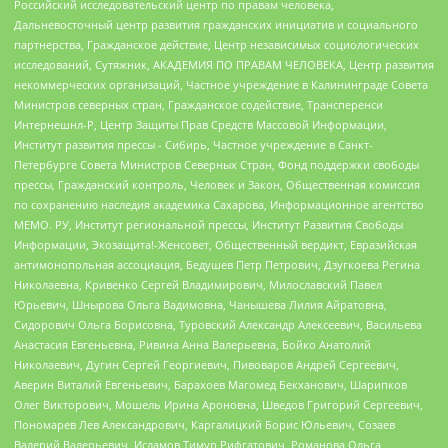
Российский исследовательский центр по правам человека,
Дальневосточный центр развития гражданских инициатив и социального
партнерства, Гражданское действие, Центр независимых социологических
исследований, Сутяжник, АКАДЕМИЯ ПО ПРАВАМ ЧЕЛОВЕКА, Центр развития
некоммерческих организаций, Частное учреждение в Калининграде Совета
Министров северных стран, Гражданское содействие, Трансперенси
Интернешнл-Р, Центр Защиты Прав Средств Массовой Информации,
Институт развития прессы - Сибирь, Частное учреждение в Санкт-
Петербурге Совета Министров Северных Стран, Фонд поддержки свободы
прессы, Гражданский контроль, Человек и Закон, Общественная комиссия
по сохранению наследия академика Сахарова, Информационное агентство
МЕМО. РУ, Институт региональной прессы, Институт Развития Свободы
Информации, Экозащита!-Женсовет, Общественный вердикт, Евразийская
антимонопольная ассоциация, Бедушев Петр Петрович, Дзугкоева Регина
Николаевна, Кривенко Сергей Владимирович, Милославский Павел
Юрьевич, Шнырова Ольга Вадимовна, Чанышева Лилия Айратовна,
Сидорович Ольга Борисовна, Туровский Александр Алексеевич, Васильева
Анастасия Евгеньевна, Ривина Анна Валерьевна, Бойко Анатолий
Николаевич, Дугин Сергей Георгиевич, Пивоваров Андрей Сергеевич,
Аверин Виталий Евгеньевич, Барахоев Магомед Бекханович, Шарипков
Олег Викторович, Мошель Ирина Ароновна, Шведов Григорий Сергеевич,
Пономарев Лев Александрович, Каргалицкий Борис Юльевич, Созаев
Валерий Валерьевич, Исламов Тимур Рифгатович, Романова Ольга