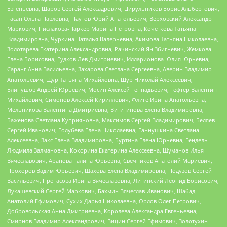
Евгеньевна, Щаров Сергей Алексадрович, Цирульников Борис Альбертович,
Гасан Ольга Павловна, Паутов Юрий Анатольевич, Верховский Александр
Маркович, Пислакова-Паркер Марина Петровна, Кочеткова Татьяна
Владимировна, Чуркина Наталья Валерьевна, Акимова Татьяна Николаевна,
Золотарева Екатерина Александровна, Рачинский Ян Збигневич, Жемкова
Елена Борисовна, Гудков Лев Дмитриевич, Илларионова Юлия Юрьевна,
Саранг Анна Васильевна, Захарова Светлана Сергеевна, Аверин Владимир
Анатольевич, Щур Татьяна Михайловна, Щур Николай Алексеевич,
Блинушов Андрей Юрьевич, Мосин Алексей Геннадьевич, Гефтер Валентин
Михайлович, Симонов Алексей Кириллович, Флиге Ирина Анатольевна,
Мельникова Валентина Дмитриевна, Вититинова Елена Владимировна,
Баженова Светлана Куприяновна, Максимов Сергей Владимирович, Беляев
Сергей Иванович, Голубева Елена Николаевна, Ганнушкина Светлана
Алексеевна, Закс Елена Владимировна, Буртина Елена Юрьевна, Гендель
Людмила Залмановна, Кокорина Екатерина Алексеевна, Шуманов Илья
Вячеславович, Арапова Галина Юрьевна, Свечников Анатолий Мариевич,
Прохоров Вадим Юрьевич, Шахова Елена Владимировна, Подузов Сергей
Васильевич, Протасова Ирина Вячеславовна, Литинский Леонид Борисович,
Лукашевский Сергей Маркович, Бахмин Вячеслав Иванович, Шабад
Анатолий Ефимович, Сухих Дарья Николаевна, Орлов Олег Петрович,
Добровольская Анна Дмитриевна, Королева Александра Евгеньевна,
Смирнов Владимир Александрович, Вицин Сергей Ефимович, Золотухин