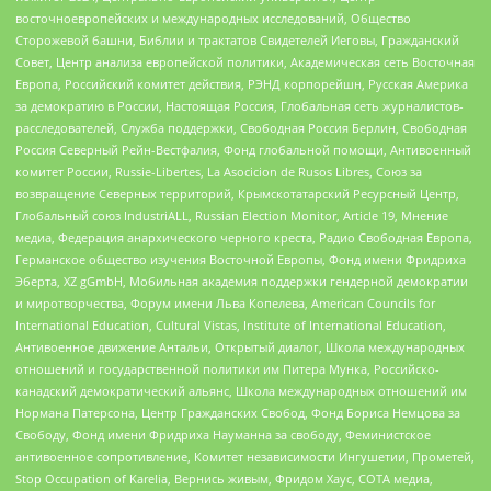
восточноевропейских и международных исследований, Общество
Сторожевой башни, Библии и трактатов Свидетелей Иеговы, Гражданский
Совет, Центр анализа европейской политики, Академическая сеть Восточная
Европа, Российский комитет действия, РЭНД корпорейшн, Русская Америка
за демократию в России, Настоящая Россия, Глобальная сеть журналистов-
расследователей, Служба поддержки, Свободная Россия Берлин, Свободная
Россия Северный Рейн-Вестфалия, Фонд глобальной помощи, Антивоенный
комитет России, Russie-Libertes, La Asocicion de Rusos Libres, Союз за
возвращение Северных территорий, Крымскотатарский Ресурсный Центр,
Глобальный союз IndustriALL, Russian Election Monitor, Article 19, Мнение
медиа, Федерация анархического черного креста, Радио Свободная Европа,
Германское общество изучения Восточной Европы, Фонд имени Фридриха
Эберта, XZ gGmbH, Мобильная академия поддержки гендерной демократии
и миротворчества, Форум имени Льва Копелева, American Councils for
International Education, Cultural Vistas, Institute of International Education,
Антивоенное движение Антальи, Открытый диалог, Школа международных
отношений и государственной политики им Питера Мунка, Российско-
канадский демократический альянс, Школа международных отношений им
Нормана Патерсона, Центр Гражданских Свобод, Фонд Бориса Немцова за
Свободу, Фонд имени Фридриха Науманна за свободу, Феминистское
антивоенное сопротивление, Комитет независимости Ингушетии, Прометей,
Stop Occupation of Karelia, Вернись живым, Фридом Хаус, СОТА медиа,