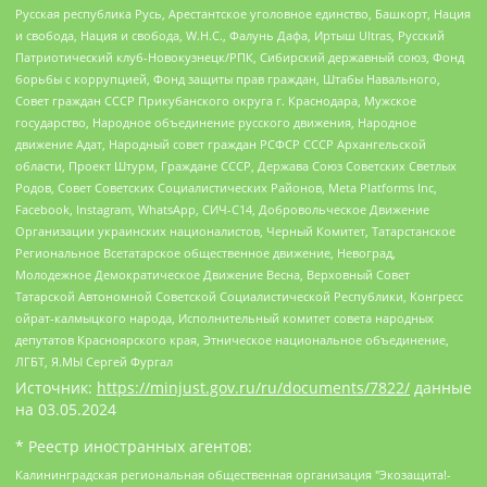
Русская республика Русь, Арестантское уголовное единство, Башкорт, Нация
и свобода, Нация и свобода, W.H.С., Фалунь Дафа, Иртыш Ultras, Русский
Патриотический клуб-Новокузнецк/РПК, Сибирский державный союз, Фонд
борьбы с коррупцией, Фонд защиты прав граждан, Штабы Навального,
Совет граждан СССР Прикубанского округа г. Краснодара, Мужское
государство, Народное объединение русского движения, Народное
движение Адат, Народный совет граждан РСФСР СССР Архангельской
области, Проект Штурм, Граждане СССР, Держава Союз Советских Светлых
Родов, Совет Советских Социалистических Районов, Meta Platforms Inc,
Facebook, Instagram, WhatsApp, СИЧ-С14, Добровольческое Движение
Организации украинских националистов, Черный Комитет, Татарстанское
Региональное Всетатарское общественное движение, Невоград,
Молодежное Демократическое Движение Весна, Верховный Совет
Татарской Автономной Советской Социалистической Республики, Конгресс
ойрат-калмыцкого народа, Исполнительный комитет совета народных
депутатов Красноярского края, Этническое национальное объединение,
ЛГБТ, Я.МЫ Сергей Фургал
Источник:
https://minjust.gov.ru/ru/documents/7822/
данные
на
03.05.2024
* Реестр иностранных агентов:
Калининградская региональная общественная организация "Экозащита!-Женсовет", Фонд содействия защите прав и свобод граждан "Общественный вердикт", Фонд "Институт Развития Свободы Информации", Частное учреждение "Информационное агентство МЕМО. РУ", Региональная общественная организация "Общественная комиссия по сохранению наследия академика Сахарова", Фонд поддержки свободы прессы, Санкт-Петербургская общественная правозащитная организация "Гражданский контроль", Межрегиональная общественная организация "Информационно-просветительский центр "Мемориал", Региональный Фонд "Центр Защиты Прав Средств Массовой Информации", с 05.12.2023 Фонд "Центр Защиты Прав Средств массовой информации", Региональная общественная благотворительная организация помощи беженцам и мигрантам "Гражданское содействие", Негосударственное образовательное учреждение дополнительного профессионального образования (повышение квалификации) специалистов "АКАДЕМИЯ ПО ПРАВАМ ЧЕЛОВЕКА", Свердловская региональная общественная организация "Сутяжник", Автономная некоммерческая организация "Центр независимых социологических исследований", Союз общественных объединений "Российский исследовательский центр по правам человека", Региональное общественное учреждение научно-информационный центр "МЕМОРИАЛ", Некоммерческая организация "Фонд защиты гласности", Автономная некоммерческая организация "Институт прав человека", Городская общественная организация "Екатеринбургское общество "МЕМОРИАЛ", Городская общественная организация "Рязанское историко-просветительское и правозащитное общество "Мемориал" (Рязанский Мемориал), Челябинский региональный орган общественной самодеятельности – женское общественное объединение "Женщины Евразии", Челябинский региональный орган общественной самодеятельности "Уральская правозащитная группа", Фонд содействия защите здоровья и социальной справедливости имени Андрея Рылькова, Автономная Некоммерческая Организация "Аналитический Центр Юрия Левады", Автономная некоммерческая организация социальной поддержки населения "Проект Апрель", Региональная общественная организация помощи женщинам и детям, находящимся в кризисной ситуации "Информационно-методический центр "Анна", Фонд содействия развитию массовых коммуникаций и правовому просвещению "Так-так-Так", Фонд содействия устойчивому развитию "Серебряная тайга", Свердловский региональный общественный фонд социальных проектов "Новое время", "Idel.Реалии", Кавказ.Реалии, Крым.Реалии, Телеканал Настоящее Время, Татаро-башкирская служба Радио Свобода (Azatliq Radiosi), Радио Свободная Европа/Радио Свобода (PCE/PC), "Сибирь.Реалии", "Фактограф", Благотворительный фонд помощи осужденным и их семьям, Автономная некоммерческая организация "Институт глобализации и социальных движений", Фонд "В защиту прав заключенных", Частное учреждение "Центр поддержки и содействия развитию средств массовой информации", Пензенский региональный общественный благотворительный фонд "Гражданский союз", "Север.Реалии", Некоммерческая организация Фонд "Правовая инициатива", Общество с ограниченной ответственностью "Радио Свободная Европа/Радио Свобода", Чешское информационное агентство "MEDIUM-ORIENT", Красноярская региональная общественная организация "Мы против СПИДа", Камалягин Денис Николаевич, Маркелов Сергей Евгеньевич, Пономарев Лев Александрович, Савицкая Людмила Алексеевна, Автономная некоммерческая организация "Центр по работе с проблемой насилия "НАСИЛИЮ.НЕТ", Межрегиональный профессиональный союз работников здравоохранения "Альянс врачей", Юридическое лицо, зарегистрированное в Латвийской Республике, SIA "Medusa Project" (регистрационный номер 40103797863, дата регистрации 10.06.2014), Некоммерческая организация "Фонд по борьбе с коррупцией", Автономная некоммерческая организация "Институт права и публичной политики", Баданин Роман Сергеевич, Гликин Максим Александрович, Железнова Мария Михайловна, Лукьянова Юлия Сергеевна, Маетная Елизавета Витальевна, Маняхин Петр Борисович, Чуракова Ольга Владимировна, Ярош Юлия Петровна, Юридическое лицо "The Insider SIA", зарегистрированное в Риге, Латвийская Республика (дата регистрации 26.06.2015), являющееся администратором доменного имени интернет-издания "The Insider SIA", https://theins.ru, Постернак Алексей Евгеньевич, Рубин Михаил Аркадьевич, Анин Роман Александрович, Юридическое лицо Istories fonds, зарегистрированное в Латвийской Республике (регистрационный номер 50008295751, дата регистрации 24.02.2020), Великовский Дмитрий Александрович, Долинина Ирина Николаевна, Мароховская Алеся Алексеевна, Шлейнов Роман Юрьевич, Шмагун Олеся Валентиновна, Общество с ограниченной ответственностью "Альтаир 2021", Общество с ограниченной ответственностью "Вега 2021", Общество с ограниченной ответственностью "Главный редактор 2021", Общество с ограниченной ответственностью "Ромашки монолит", Важенков Артем Валерьевич, Ивановская областная общественная организация "Центр гендерных исследований", Гурман Юрий Альбертович, Медиапроект "ОВД-Инфо", Егоров Владимир Владимирович, Жилинский Владимир Александрович, Общество с ограниченной ответственностью "ЗП", Иванова София Юрьевна, Карезина Инна Павловна, Кильтау Екатерина Викторовна, Петров Алексей Викторович, Пискунов Сергей Евгеньевич, Смирнов Сергей Сергеевич, Тихонов Михаил Сергеевич, Общество с ограниченной ответственностью "ЖУРНАЛИСТ-ИНОСТРАННЫЙ АГЕНТ", Арапова Галина Юрьевна, Вольтская Татьяна Анатольевна, Американская компания "Mason G.E.S. Anonymous Foundation" (США), являющаяся владельцем интернет-издания https://mnews.world/, Компания "Stichting Bellingcat", зарегистрированная в Нидерландах (дата регистрации 11.07.2018), Захаров Андрей Вячеславович, Клепиковская Екатерина Дмитриевна, Общество с ограниченной ответственностью "МЕМО", Перл Роман Александрович, Симонов Евгений Алексеевич, Соловьева Елена Анатольевна, Сотников Даниил Владимирович, Сурначева Елизавета Дмитриевна, Автономная некоммерческая организация по защите прав человека и информированию населения "Якутия – Наше Мнение", Общество с ограниченной ответственностью "Москоу диджитал медиа", с 26.01.2023 Общество с ограниченной ответственностью "Чайка Белые сады", Ветошкина Валерия Валерьевна, Заговора Максим Александрович, Межрегиональное общественное движение "Российская ЛГБТ - сеть", Оленичев Максим Владимирович, Павлов Иван Юрьевич, Скворцова Елена Сергеевна, Общество с ограниченной ответственностью "Как бы инагент", Кочетков Игорь Викторович, Общество с ограниченной ответственностью "Честные выборы", Еланчик Олег Александрович, Общество с ограниченной ответственностью "Нобелевский призыв", Гималова Регина Эмилевна, Григорьев Андрей Валерьевич, Григорьева Алина Александровна, Ассоциация по содействию защите прав призывников, альтернативнослужащих и военнослужащих "Правозащитная группа "Гражданин.Армия.Право", Хисамова Регина Фаритовна, Автономная некоммерческая организация по реализации социально-правовых программ "Лилит", Дальневосточное общественное движение "Маяк", Санкт-Петербургская ЛГБТ-инициативная группа "Выход", Инициативная группа ЛГБТ+ "Реверс", Алексеев Андрей Викторович, Бекбулатова Таисия Львовна, Беляев Иван Михайлович, Владыкина Елена Сергеевна, Гельман Марат Александрович, Никульшина Вероника Юрьевна, Толоконникова Надежда Андреевна, Шендерович Виктор Анатольевич, Общество с ограниченной ответственностью "Данное сообщение", Общество с ограниченной ответственностью Издательский дом "Новая глава", Айнбиндер Александра Александровна, Московский комьюнити-центр для ЛГБТ+инициатив, Благотворительный фонд развития филантропии, Deutsche Welle (Германия, Kurt-Schumacher-Strasse 3, 53113 Bonn), Борзунова Мария Михайловна, Воробьев Виктор Викторович, Голубева Анна Львовна, Константинова Алла Михайловна, Малкова Ирина Владимировна, Мурадов Мурад Абдулгалимович, Осетинская Елизавета Николаевна, Понасенков Евгений Николаевич, Ганапольский Матвей Юрьевич, Киселев Евгений Алексеевич, Борухович Ирина Григорьевна, Дремин Иван Тимофеевич, Дубровский Дмитрий Викторович, Красноярская региональная общественная организация поддержки и развития альтернативных образовательных технологий и межкультурных коммуникаций "ИНТЕРРА", Маяковская Екатерина Алексеевна, Фейгин Марк Захарович, Филимонов Андрей Викторович, Дзугкоева Регина Николаевна, Доброхотов Роман Александрович, Дудь Юрий Александрович, Елкин Сергей Владимирович, Кругликов Кирилл Игоревич, Сабунаева Мария Леонидовна, Семенов Алексей Владимирович, Шаинян Карен Багратович, Шульман Екатерина Михайловна, Асафьев Артур Валерьевич, Вахштайн Виктор Семенович, Венедиктов Алексей Алексеевич, Лушникова Екатерина Евгеньевна, Волков Леонид Михайлович, Невзоров Александр Глебович, Пархоменко Сергей Борисович, Сироткин Ярослав Николаевич, Кара-Мурза Владимир Владимирович, Баранова Наталья Владимировна, Гозман Леонид Яковлевич, Кагарлицкий Борис Юльевич, Климарев Михаил Валерьевич, Милов Владимир Станиславович, Автономная некоммерческая организация Краснодарский центр современного искусства "Типография", Моргенштерн Алишер Тагирович, Соболь Любовь Эдуардовна, Общество с ограниченной ответственностью "ЛИЗА НОРМ", Каспаров Гарри Кимович, Ходорковский Михаил Борисович, Общество с ограниченной ответственностью "Апрельские тезисы", Данилович Ирина Брониславовна, Кашин Олег Владимирович, Петров Николай Владимирович, Пивоваров Алексей Владимирович, Соколов Михаил Владимирович, Цветкова Юлия Владимировна, Чичваркин Евгений Александрович, Комитет против пыток/Команда против пыток, Общество с ограниченной ответственностью "Первый научный", Общество с ограниченной ответственностью "Вертолет и ко", Белоцерковская Вероника Борисовна, Кац Максим Евгеньевич, Лазарева Татьяна Юрьевна, Шаведдинов Руслан Табризович, Яшин Илья Валерьевич, Общество с ограниченной ответственностью "Иноагент ААВ", Алешковский Дмитрий Петрович, Альбац Евгения Марковна, Быков Дмитрий Львович, Галямина Юлия Евгеньевна, Лойко Сергей Леонидович, Мартынов Кирилл Константинович, Медведев Сергей Александрович, Крашенинников Федор Геннадиевич, Гордеева Катерина Вл