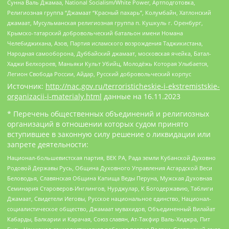
Сунна Валь Джамаа, National Socialism/White Power, Артподготовка,
Религиозная группа “Джамаат “Красный пахарь”, Колумбайн, Хатлонский
джамаат, Мусульманская религиозная группа п. Кушкуль г. Оренбург,
Крымско-татарский добровольческий батальон имени Номана
Челебиджихана, Азов, Партия исламского возрождения Таджикистана,
Народная самооборона, Дуббайский джамаат, московская ячейка, Батал-
Хаджи Белхороев, Маньяки Культ Убийц, Молодёжь Которая Улыбается,
Легион Свобода России, Айдар, Русский добровольческий корпус
Источник:
http://nac.gov.ru/terroristicheskie-i-ekstremistskie-
organizacii-i-materialy.html
данные на
16.11.2023
* Перечень общественных объединений и религиозных
организаций в отношении которых судом принято
вступившее в законную силу решение о ликвидации или
запрете деятельности:
Национал-большевистская партия, ВЕК РА, Рада земли Кубанской Духовно
Родовой Державы Русь, Община Духовного Управления Асгардской Веси
Беловодья, Славянская Община Капища Веды Перуна, Мужская Духовная
Семинария Староверов-Инглингов, Нурджулар, К Богодержавию, Таблиги
Джамаат, Свидетели Иеговы, Русское национальное единство, Национал-
социалистическое общество, Джамаат мувахидов, Объединенный Вилайат
Кабарды, Балкарии и Карачая, Союз славян, Ат-Такфир Валь-Хиджра, Пит