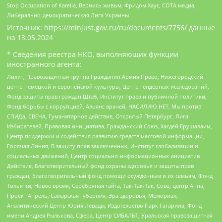
Stop Occupation of Karelia, Вернись живым, Фридом Хаус, СОТА медиа,
Либерально-демократическая Лига Украины
Источник:
https://minjust.gov.ru/ru/documents/7756/
данные
на
13.05.2024
* Сведения реестра НКО, выполняющих функции
иностранного агента:
Лилит, Правозащитная группа Гражданин.Армия.Право, Нижегородский
центр немецкой и европейской культуры, Центр гендерных исследований,
Фонд защиты прав граждан Штаб, Институт права и публичной политики,
Фонд борьбы с коррупцией, Альянс врачей, НАСИЛИЮ.НЕТ, Мы против
СПИДа, СВЕЧА, Гуманитарное действие, Открытый Петербург, Лига
Избирателей, Правовая инициатива, Гражданский Союз, Хасдей Ерушалаим,
Центр поддержки и содействия развитию средств массовой информации,
Горячая Линия, В защиту прав заключенных, Институт глобализации и
социальных движений, Центр социально-информационных инициатив
Действие, Благотворительный фонд охраны здоровья и защиты прав
граждан, Благотворительный фонд помощи осужденным и их семьям, Фонд
Тольятти, Новое время, Серебряная тайга, Так-Так-Так, Сова, центр Анна,
Проект Апрель, Самарская губерния, Эра здоровья, Мемориал,
Аналитический Центр Юрия Левады, Издательство Парк Гагарина, Фонд
имени Андрея Рылькова, Сфера, Центр СИБАЛЬТ, Уральская правозащитная