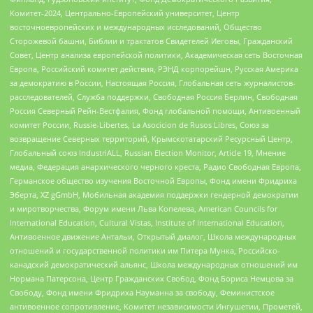
Комитет-2024, Центрально-Европейский университет, Центр
восточноевропейских и международных исследований, Общество
Сторожевой башни, Библии и трактатов Свидетелей Иеговы, Гражданский
Совет, Центр анализа европейской политики, Академическая сеть Восточная
Европа, Российский комитет действия, РЭНД корпорейшн, Русская Америка
за демократию в России, Настоящая Россия, Глобальная сеть журналистов-
расследователей, Служба поддержки, Свободная Россия Берлин, Свободная
Россия Северный Рейн-Вестфалия, Фонд глобальной помощи, Антивоенный
комитет России, Russie-Libertes, La Asocicion de Rusos Libres, Союз за
возвращение Северных территорий, Крымскотатарский Ресурсный Центр,
Глобальный союз IndustriALL, Russian Election Monitor, Article 19, Мнение
медиа, Федерация анархического черного креста, Радио Свободная Европа,
Германское общество изучения Восточной Европы, Фонд имени Фридриха
Эберта, XZ gGmbH, Мобильная академия поддержки гендерной демократии
и миротворчества, Форум имени Льва Копелева, American Councils for
International Education, Cultural Vistas, Institute of International Education,
Антивоенное движение Антальи, Открытый диалог, Школа международных
отношений и государственной политики им Питера Мунка, Российско-
канадский демократический альянс, Школа международных отношений им
Нормана Патерсона, Центр Гражданских Свобод, Фонд Бориса Немцова за
Свободу, Фонд имени Фридриха Науманна за свободу, Феминистское
антивоенное сопротивление, Комитет независимости Ингушетии, Прометей,