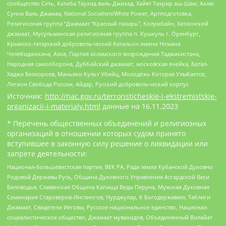
сообщество Сеть, Катиба Таухид валь-Джихад, Хайят Тахрир аш-Шам, Ахлю
Сунна Валь Джамаа, National Socialism/White Power, Артподготовка,
Религиозная группа “Джамаат “Красный пахарь”, Колумбайн, Хатлонский
джамаат, Мусульманская религиозная группа п. Кушкуль г. Оренбург,
Крымско-татарский добровольческий батальон имени Номана
Челебиджихана, Азов, Партия исламского возрождения Таджикистана,
Народная самооборона, Дуббайский джамаат, московская ячейка, Батал-
Хаджи Белхороев, Маньяки Культ Убийц, Молодёжь Которая Улыбается,
Легион Свобода России, Айдар, Русский добровольческий корпус
Источник:
http://nac.gov.ru/terroristicheskie-i-ekstremistskie-
organizacii-i-materialy.html
данные на
16.11.2023
* Перечень общественных объединений и религиозных
организаций в отношении которых судом принято
вступившее в законную силу решение о ликвидации или
запрете деятельности:
Национал-большевистская партия, ВЕК РА, Рада земли Кубанской Духовно
Родовой Державы Русь, Община Духовного Управления Асгардской Веси
Беловодья, Славянская Община Капища Веды Перуна, Мужская Духовная
Семинария Староверов-Инглингов, Нурджулар, К Богодержавию, Таблиги
Джамаат, Свидетели Иеговы, Русское национальное единство, Национал-
социалистическое общество, Джамаат мувахидов, Объединенный Вилайат