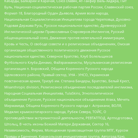
Кабарды, Балкарии и Карачая, Союз славян, Ат-Такфир Валь-Хиджра, Пит
Буль, Национал-социалистическая рабочая партия России, Славянский союз,
Формат-18, Благородный Орден Дьявола, Армия воли народа,
Национальная Социалистическая Инициатива города Череповца, Духовно-
Родовая Держава Русь, Русское национальное единство, Древнерусской
Инглистической церкви Православных Староверов-Инглингов, Русский
общенациональный союз, Движение против нелегальной иммиграции,
Кровь и Честь, О свободе совести и о религиозных объединениях, Омская
организация общественного политического движения Русское
национальное единство, Северное Братство, Клуб Болельщиков
Футбольного Клуба Динамо, Файзрахманисты, Мусульманская религиозная
организация п. Боровский, Община Коренного Русского народа
Щелковского района, Правый сектор, УНА - УНСО, Украинская
повстанческая армия, Тризуб им. Степана Бандеры, Братство, Белый Крест,
Misanthropic division, Религиозное объединение последователей инглиизма,
Народная Социальная Инициатива, TulaSkins, Этнополитическое
объединение Русские, Русское национальное объединение Атака, Мечеть
Мирмамеда, Община Коренного Русского народа г. Астрахани, ВОЛЯ,
Меджлис крымскотатарского народа, Рубеж Севера, ТОЙС, О
противодействии экстремистской деятельности, РЕВТАТПОД, Артподготовка,
Штольц, В честь иконы Божией Матери Державная, Сектор 16,
Независимость, Фирма, Молодежная правозащитная группа МПГ, Курсом
Правды и Единения, Каракольская инициативная группа, Автоград Крю,