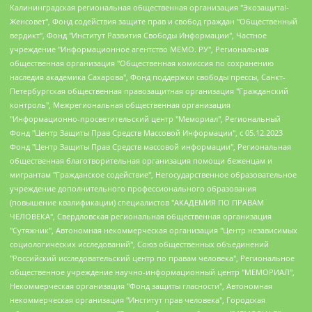
Калининградская региональная общественная организация "Экозащита!-Женсовет", Фонд содействия защите прав и свобод граждан "Общественный вердикт", Фонд "Институт Развития Свободы Информации", Частное учреждение "Информационное агентство МЕМО. РУ", Региональная общественная организация "Общественная комиссия по сохранению наследия академика Сахарова", Фонд поддержки свободы прессы, Санкт-Петербургская общественная правозащитная организация "Гражданский контроль", Межрегиональная общественная организация "Информационно-просветительский центр "Мемориал", Региональный Фонд "Центр Защиты Прав Средств Массовой Информации", с 05.12.2023 Фонд "Центр Защиты Прав Средств массовой информации", Региональная общественная благотворительная организация помощи беженцам и мигрантам "Гражданское содействие", Негосударственное образовательное учреждение дополнительного профессионального образования (повышение квалификации) специалистов "АКАДЕМИЯ ПО ПРАВАМ ЧЕЛОВЕКА", Свердловская региональная общественная организация "Сутяжник", Автономная некоммерческая организация "Центр независимых социологических исследований", Союз общественных объединений "Российский исследовательский центр по правам человека", Региональное общественное учреждение научно-информационный центр "МЕМОРИАЛ", Некоммерческая организация "Фонд защиты гласности", Автономная некоммерческая организация "Институт прав человека", Городская общественная организация "Екатеринбургское общество "МЕМОРИАЛ", Городская общественная организация "Рязанское историко-просветительское и правозащитное общество "Мемориал" (Рязанский Мемориал), Челябинский региональный орган общественной самодеятельности – женское общественное объединение "Женщины Евразии", Челябинский региональный орган общественной самодеятельности "Уральская правозащитная группа", Фонд содействия защите здоровья и социальной справедливости имени Андрея Рылькова, Автономная Некоммерческая Организация "Аналитический Центр Юрия Левады", Автономная некоммерческая организация социальной поддержки населения "Проект Апрель", Региональная общественная организация помощи женщинам и детям, находящимся в кризисной ситуации "Информационно-методический центр "Анна", Фонд содействия развитию массовых коммуникаций и правовому просвещению "Так-так-Так", Фонд содействия устойчивому развитию "Серебряная тайга", Свердловский региональный общественный фонд социальных проектов "Новое время", "Idel.Реалии", Кавказ.Реалии, Крым.Реалии, Телеканал Настоящее Время, Татаро-башкирская служба Радио Свобода (Azatliq Radiosi), Радио Свободная Европа/Радио Свобода (PCE/PC), "Сибирь.Реалии", "Фактограф", Благотворительный фонд помощи осужденным и их семьям, Автономная некоммерческая организация "Институт глобализации и социальных движений", Фонд "В защиту прав заключенных", Частное учреждение "Центр поддержки и содействия развитию средств массовой информации", Пензенский региональный общественный благотворительный фонд "Гражданский союз", "Север.Реалии", Некоммерческая организация Фонд "Правовая инициатива", Общество с ограниченной ответственностью "Радио Свободная Европа/Радио Свобода", Чешское информационное агентство "MEDIUM-ORIENT", Красноярская региональная общественная организация "Мы против СПИДа", Камалягин Денис Николаевич, Маркелов Сергей Евгеньевич, Пономарев Лев Александрович, Савицкая Людмила Алексеевна, Автономная некоммерческая организация "Центр по работе с проблемой насилия "НАСИЛИЮ.НЕТ", Межрегиональный профессиональный союз работников здравоохранения "Альянс врачей", Юридическое лицо, зарегистрированное в Латвийской Республике, SIA "Medusa Project" (регистрационный номер 40103797863, дата регистрации 10.06.2014), Некоммерческая организация "Фонд по борьбе с коррупцией", Автономная некоммерческая организация "Институт права и публичной политики", Баданин Роман Сергеевич, Гликин Максим Александрович, Железнова Мария Михайловна, Лукьянова Юлия Сергеевна, Маетная Елизавета Витальевна, Маняхин Петр Борисович, Чуракова Ольга Владимировна, Ярош Юлия Петровна, Юридическое лицо "The Insider SIA", зарегистрированное в Риге, Латвийская Республика (дата регистрации 26.06.2015), являющееся администратором доменного имени интернет-издания "The Insider SIA", https://theins.ru, Постернак Алексей Евгеньевич, Рубин Михаил Аркадьевич, Анин Роман Александрович, Юридическое лицо Istories fonds, зарегистрированное в Латвийской Республике (регистрационный номер 50008295751, дата регистрации 24.02.2020), Великовский Дмитрий Александрович, Долинина Ирина Николаевна, Мароховская Алеся Алексеевна, Шлейнов Роман Юрьевич, Шмагун Олеся Валентиновна, Общество с ограниченной ответственностью "Альтаир 2021", Общество с ограниченной ответственностью "Вега 2021", Общество с ограниченной ответственностью "Главный редактор 2021", Общество с ограниченной ответственностью "Ромашки монолит", Важенков Артем Валерьевич, Ивановская областная общественная организация "Центр гендерных исследований", Гурман Юрий Альбертович, Медиапроект "ОВД-Инфо", Егоров Владимир Владимирович, Жилинский Владимир Александрович, Общество с ограниченной ответственностью "ЗП", Иванова София Юрьевна, Карезина Инна Павловна, Кильтау Екатерина Викторовна, Петров Алексей Викторович, Пискунов Сергей Евгеньевич, Смирнов Сергей Сергеевич, Тихонов Михаил Сергеевич, Общество с ограниченной ответственностью "ЖУРНАЛИСТ-ИНОСТРАННЫЙ АГЕНТ", Арапова Галина Юрьевна, Вольтская Татьяна Анатольевна, Американская компания "Mason G.E.S. Anonymous Foundation" (США), являющаяся владельцем интернет-издания https://mnews.world/, Компания "Stichting Bellingcat", зарегистрированная в Нидерландах (дата регистрации 11.07.2018), Захаров Андрей Вячеславович, Клепиковская Екатерина Дмитриевна, Общество с ограниченной ответственностью "МЕМО", Перл Роман Александрович, Симонов Евгений Алексеевич, Соловьева Елена Анатольевна, Сотников Даниил Владимирович, Сурначева Елизавета Дмитриевна, Автономная некоммерческая организация по защите прав человека и информированию населения "Якутия – Наше Мнение", Общество с ограниченной ответственностью "Москоу диджитал медиа", с 26.01.2023 Общество с ограниченной ответственностью "Чайка Белые сады", Ветошкина Валерия Валерьевна, Заговора Максим Александрович, Межрегиональное общественное движение "Российская ЛГБТ - сеть", Оленичев Максим Владимирович, Павлов Иван Юрьевич, Скворцова Елена Сергеевна, Общество с ограниченной ответственностью "Как бы инагент", Кочетков Игорь Викторович, Общество с ограниченной ответственностью "Честные выборы", Еланчик Олег Александрович, Общество с ограниченной ответственностью "Нобелевский призыв", Гималова Регина Эмилевна, Григорьев Андрей Валерьевич, Григорьева Алина Александровна, Ассоциация по содействию защите прав призывников, альтернативнослужащих и военнослужащих "Правозащитная группа "Гражданин.Армия.Право", Хисамова Регина Фаритовна, Автономная некоммерческая организация по реализации социально-правовых программ "Лилит", Дальневосточное общественное движение "Маяк", Санкт-Петербургская ЛГБТ-инициативная группа "Выход", Инициативная группа ЛГБТ+ "Реверс", Алексеев Андрей Викторович, Бекбулатова Таисия Львовна, Беляев Иван Михайлович, Владыкина Елена Сергеевна, Гельман Марат Александрович, Никульшина Вероника Юрьевна, Толоконникова Надежда Андреевна, Шендерович Виктор Анатольевич, Общество с ограниченной ответственностью "Данное сообщение", Общество с ограниченной ответственностью Издательский дом "Новая глава", Айнбиндер Александра Александровна, Московский комьюнити-центр для ЛГБТ+инициатив, Благотворительный фонд развития филантропии, Deutsche Welle (Германия, Kurt-Schumacher-Strasse 3, 53113 Bonn), Борзунова Мария Михайловна, Воробьев Виктор Викторович, Голубева Анна Львовна, Константинова Алла Михайловна, Малкова Ирина Владимировна, Мурадов Мурад Абдулгалимович, Осетинская Елизавета Николаевна, Понасенков Евгений Николаевич, Ганапольский Матвей Юрьевич, Киселев Евгений Алексеевич, Борухович Ирина Григорьевна, Дремин Иван Тимофеевич, Дубровский Дмитрий Викторович, Красноярская региональная общественная организация поддержки и развития альтернативных образовательных технологий и межкультурных коммуникаций "ИНТЕРРА", Маяковская Екатерина Алексеевна, Фейгин Марк Захарович, Филимонов Андрей Викторович, Дзугкоева Регина Николаевна, Доброхотов Роман Александрович, Дудь Юрий Александрович, Елкин Сергей Владимирович, Кругликов Кирилл Игоревич, Сабунаева Мария Леонидовна, Семенов Алексей Владимирович, Шаинян Карен Багратович, Шульман Екатерина Михайловна, Асафьев Артур Валерьевич, Вахштайн Виктор Семенович, Венедиктов Алексей Алексеевич, Лушникова Екатерина Евгеньевна, Волков Леонид Михайлович, Невзоров Александр Глебович, Пархоменко Сергей Борисович, Сироткин Ярослав Николаевич, Кара-Мурза Владимир Владимирович, Баранова Наталья Владимировна, Гозман Леонид Яковлевич, Кагарлицкий Борис Юльевич, Климарев Михаил Валерьевич, Милов Владимир Станиславович, Автономная некоммерческая организация Краснодарский центр современного искусства "Типография", Моргенштерн Алишер Тагирович, Соболь Любовь Эдуардовна, Общество с ограниченной ответственностью "ЛИЗА НОРМ", Каспаров Гарри Кимович, Ходорковский Михаил Борисович, Общество с ограниченной ответственностью "Апрельские тезисы", Данилович Ирина Брониславовна, Кашин Олег Владимирович, Петров Николай Владимирович, Пивоваров Алексей Владимирович, Соколов Михаил Владимирович, Цветкова Юлия Владимировна, Чичваркин Евгений Александрович, Комитет против пыток/Команда против пыток, Общество с ограниченной ответственностью "Первый научный", Общество с ограниченной ответственностью "Вертолет и ко", Белоцерковская Вероника Борисовна, Кац Максим Евгеньевич, Лазарева Татьяна Юрьевна, Шаведдинов Руслан Табризович, Яшин Илья Валерьевич, Общество с ограниченной ответственностью "Иноагент ААВ", Алешковский Дмитрий Петрович, Альбац Евгения Марковна, Быков Дмитрий Львович, Галямина Юлия Евгеньевна, Лойко Сергей Леонидович, Мартынов Кирилл Константинович, Медведев Сергей Александрович, Крашенинников Федор Геннадиевич, Гордеева Катерина Вл