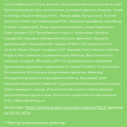
Союз Славянских Сил Руси, Алля-Аят, Благотворительный пансионат Ак Умут,
Русская республика Русь, Арестантское уголовное единство, Башкорт, Нация
и свобода, Нация и свобода, W.H.С., Фалунь Дафа, Иртыш Ultras, Русский
Патриотический клуб-Новокузнецк/РПК, Сибирский державный союз, Фонд
борьбы с коррупцией, Фонд защиты прав граждан, Штабы Навального,
Совет граждан СССР Прикубанского округа г. Краснодара, Мужское
государство, Народное объединение русского движения, Народное
движение Адат, Народный совет граждан РСФСР СССР Архангельской
области, Проект Штурм, Граждане СССР, Держава Союз Советских Светлых
Родов, Совет Советских Социалистических Районов, Meta Platforms Inc,
Facebook, Instagram, WhatsApp, СИЧ-С14, Добровольческое Движение
Организации украинских националистов, Черный Комитет, Татарстанское
Региональное Всетатарское общественное движение, Невоград,
Молодежное Демократическое Движение Весна, Верховный Совет
Татарской Автономной Советской Социалистической Республики, Конгресс
ойрат-калмыцкого народа, Исполнительный комитет совета народных
депутатов Красноярского края, Этническое национальное объединение,
ЛГБТ, Я.МЫ Сергей Фургал
Источник:
https://minjust.gov.ru/ru/documents/7822/
данные
на
03.05.2024
* Реестр иностранных агентов: