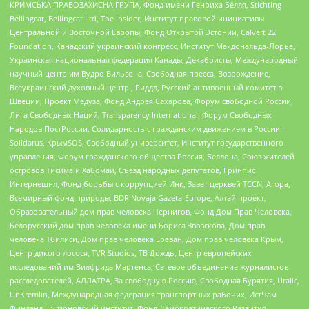
КРИМСЬКА ПРАВОЗАХИСНА ГРУПА, Фонд имени Генриха Бёлля, Stichting
Bellingcat, Bellingcat Ltd, The Insider, Институт правовой инициативы
Центральной и Восточной Европы, Фонд Открытой Эстонии, Calvert 22
Foundation, Канадский украинский конгресс, Институт Макдональда-Лорье,
Украинская национальная федерация Канады, Декабристы, Международный
научный центр им Вудро Вильсона, Свободная пресса, Возрождение,
Всеукраинский духовный центр , Риддл, Русский антивоенный комитет в
Швеции, Проект Медуза, Фонд Андрея Сахарова, Форум свободной России,
Лига Свободных Наций, Transparеncy International, Форум Свободных
Народов ПостРоссии, Солидарность с гражданским движением в России –
Solidarus, КрымSOS, Свободный университет, Институт государственного
управления, Форум гражданского общества Россия, Беллона, Союз жителей
островов Тисима и Хабомаи, Съезд народных депутатов, Гринпис
Интернешнл, Фонд борьбы с коррупцией Инк, Завет церквей TCCN, Агора,
Всемирный фонд природы, BDR Novaja Gazeta-Europe, Алтай проект,
Образовательный дом прав человека Чернигов, Фонд Дом Прав Человека,
Белорусский дом прав человека имени Бориса Звозскова, Дом прав
человека Тбилиси, Дом прав человека Ереван, Дом прав человека Крым,
Центр дикого лосося, TVR Studios, ТВ Дождь, Центр европейских
исследований им Вилфрида Мартенса, Сетевое объединение журналистов
расследователей, АЛЛАТРА, За свободную Россию, Свободная Бурятия, Uralic,
UnKremlin, Международная федерация транспортных рабочих, ИстЧам
Финланд, Гудзоновский институт, Фонд Демократического Развития,