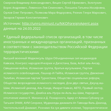
Смирнов Владимир Александрович, Вицин Сергей Ефимович, Золотухин
Борис Андреевич, Левинсон Лев Семенович, Локшина Татьяна Иосифовна,
Орлов Олег Петрович, Полякова Мара Федоровна, Резник Генри Маркович,
Захаров Герман Константинович
Источник:
http://unro.minjust.ru/NKOForeignAgent.aspx
данные на
24.03.2022
* Единый федеральный список организаций, в том числе
иностранных и международных организаций, признанных
в соответствии с законодательством Российской Федерации
террористическими:
Высший военный Маджлисуль Шура Объединенных сил моджахедов
Кавказа, Конгресс народов Ичкерии и Дагестана, База, Асбат аль-Ансар,
Священная война, Исламская группа, Братья-мусульмане, Партия
исламского освобождения, Лашкар-И-Тайба, Исламская группа, Движение
Талибан, Исламская партия Туркестана, Общество социальных реформ,
Общество возрождения исламского наследия, Дом двух святых, Джунд аш-
Шам, Исламский джихад, Аль-Каида, Имарат Кавказ, АБТО, Правый сектор,
Исламское государство, Джабха аль-Нусра ли-Ахль аш-Шам, Народное
ополчение имени К. Минина и Д. Пожарского, Аджр от Аллаха Субхану уа
Тагьаля SHAM, АУМ Синрике, Муджахеды джамаата Ат-Тавхида Валь-Джихад,
Чистопольский Джамаат, Рохнамо ба суи давлати исломи, Террористическое