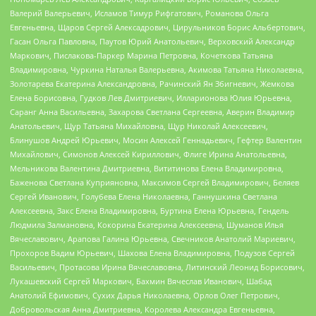
Валерий Валерьевич, Исламов Тимур Рифгатович, Романова Ольга
Евгеньевна, Щаров Сергей Алексадрович, Цирульников Борис Альбертович,
Гасан Ольга Павловна, Паутов Юрий Анатольевич, Верховский Александр
Маркович, Пислакова-Паркер Марина Петровна, Кочеткова Татьяна
Владимировна, Чуркина Наталья Валерьевна, Акимова Татьяна Николаевна,
Золотарева Екатерина Александровна, Рачинский Ян Збигневич, Жемкова
Елена Борисовна, Гудков Лев Дмитриевич, Илларионова Юлия Юрьевна,
Саранг Анна Васильевна, Захарова Светлана Сергеевна, Аверин Владимир
Анатольевич, Щур Татьяна Михайловна, Щур Николай Алексеевич,
Блинушов Андрей Юрьевич, Мосин Алексей Геннадьевич, Гефтер Валентин
Михайлович, Симонов Алексей Кириллович, Флиге Ирина Анатольевна,
Мельникова Валентина Дмитриевна, Вититинова Елена Владимировна,
Баженова Светлана Куприяновна, Максимов Сергей Владимирович, Беляев
Сергей Иванович, Голубева Елена Николаевна, Ганнушкина Светлана
Алексеевна, Закс Елена Владимировна, Буртина Елена Юрьевна, Гендель
Людмила Залмановна, Кокорина Екатерина Алексеевна, Шуманов Илья
Вячеславович, Арапова Галина Юрьевна, Свечников Анатолий Мариевич,
Прохоров Вадим Юрьевич, Шахова Елена Владимировна, Подузов Сергей
Васильевич, Протасова Ирина Вячеславовна, Литинский Леонид Борисович,
Лукашевский Сергей Маркович, Бахмин Вячеслав Иванович, Шабад
Анатолий Ефимович, Сухих Дарья Николаевна, Орлов Олег Петрович,
Добровольская Анна Дмитриевна, Королева Александра Евгеньевна,