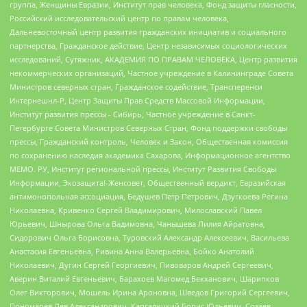
группа, Женщины Евразии, Институт прав человека, Фонд защиты гласности,
Российский исследовательский центр по правам человека,
Дальневосточный центр развития гражданских инициатив и социального
партнерства, Гражданское действие, Центр независимых социологических
исследований, Сутяжник, АКАДЕМИЯ ПО ПРАВАМ ЧЕЛОВЕКА, Центр развития
некоммерческих организаций, Частное учреждение в Калининграде Совета
Министров северных стран, Гражданское содействие, Трансперенси
Интернешнл-Р, Центр Защиты Прав Средств Массовой Информации,
Институт развития прессы - Сибирь, Частное учреждение в Санкт-
Петербурге Совета Министров Северных Стран, Фонд поддержки свободы
прессы, Гражданский контроль, Человек и Закон, Общественная комиссия
по сохранению наследия академика Сахарова, Информационное агентство
МЕМО. РУ, Институт региональной прессы, Институт Развития Свободы
Информации, Экозащита!-Женсовет, Общественный вердикт, Евразийская
антимонопольная ассоциация, Бедушев Петр Петрович, Дзугкоева Регина
Николаевна, Кривенко Сергей Владимирович, Милославский Павел
Юрьевич, Шнырова Ольга Вадимовна, Чанышева Лилия Айратовна,
Сидорович Ольга Борисовна, Туровский Александр Алексеевич, Васильева
Анастасия Евгеньевна, Ривина Анна Валерьевна, Бойко Анатолий
Николаевич, Дугин Сергей Георгиевич, Пивоваров Андрей Сергеевич,
Аверин Виталий Евгеньевич, Барахоев Магомед Бекханович, Шарипков
Олег Викторович, Мошель Ирина Ароновна, Шведов Григорий Сергеевич,
Пономарев Лев Александрович, Каргалицкий Борис Юльевич, Созаев