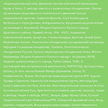
общенациональный союз, Движение против нелегальной иммиграции,
Кровь и Честь, О свободе совести и о религиозных объединениях, Омская
организация общественного политического движения Русское
национальное единство, Северное Братство, Клуб Болельщиков
Футбольного Клуба Динамо, Файзрахманисты, Мусульманская религиозная
организация п. Боровский, Община Коренного Русского народа
Щелковского района, Правый сектор, УНА - УНСО, Украинская
повстанческая армия, Тризуб им. Степана Бандеры, Братство, Белый Крест,
Misanthropic division, Религиозное объединение последователей инглиизма,
Народная Социальная Инициатива, TulaSkins, Этнополитическое
объединение Русские, Русское национальное объединение Атака, Мечеть
Мирмамеда, Община Коренного Русского народа г. Астрахани, ВОЛЯ,
Меджлис крымскотатарского народа, Рубеж Севера, ТОЙС, О
противодействии экстремистской деятельности, РЕВТАТПОД, Артподготовка,
Штольц, В честь иконы Божией Матери Державная, Сектор 16,
Независимость, Фирма, Молодежная правозащитная группа МПГ, Курсом
Правды и Единения, Каракольская инициативная группа, Автоград Крю,
Союз Славянских Сил Руси, Алля-Аят, Благотворительный пансионат Ак Умут,
Русская республика Русь, Арестантское уголовное единство, Башкорт, Нация
и свобода, Нация и свобода, W.H.С., Фалунь Дафа, Иртыш Ultras, Русский
Патриотический клуб-Новокузнецк/РПК, Сибирский державный союз, Фонд
борьбы с коррупцией, Фонд защиты прав граждан, Штабы Навального,