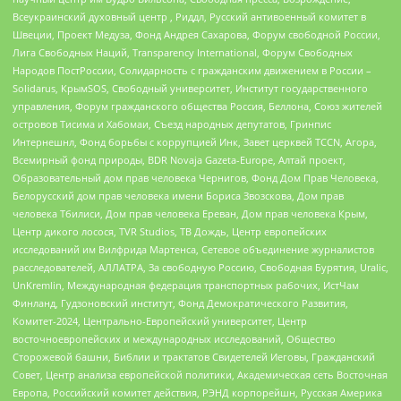
Всеукраинский духовный центр , Риддл, Русский антивоенный комитет в
Швеции, Проект Медуза, Фонд Андрея Сахарова, Форум свободной России,
Лига Свободных Наций, Transparеncy International, Форум Свободных
Народов ПостРоссии, Солидарность с гражданским движением в России –
Solidarus, КрымSOS, Свободный университет, Институт государственного
управления, Форум гражданского общества Россия, Беллона, Союз жителей
островов Тисима и Хабомаи, Съезд народных депутатов, Гринпис
Интернешнл, Фонд борьбы с коррупцией Инк, Завет церквей TCCN, Агора,
Всемирный фонд природы, BDR Novaja Gazeta-Europe, Алтай проект,
Образовательный дом прав человека Чернигов, Фонд Дом Прав Человека,
Белорусский дом прав человека имени Бориса Звозскова, Дом прав
человека Тбилиси, Дом прав человека Ереван, Дом прав человека Крым,
Центр дикого лосося, TVR Studios, ТВ Дождь, Центр европейских
исследований им Вилфрида Мартенса, Сетевое объединение журналистов
расследователей, АЛЛАТРА, За свободную Россию, Свободная Бурятия, Uralic,
UnKremlin, Международная федерация транспортных рабочих, ИстЧам
Финланд, Гудзоновский институт, Фонд Демократического Развития,
Комитет-2024, Центрально-Европейский университет, Центр
восточноевропейских и международных исследований, Общество
Сторожевой башни, Библии и трактатов Свидетелей Иеговы, Гражданский
Совет, Центр анализа европейской политики, Академическая сеть Восточная
Европа, Российский комитет действия, РЭНД корпорейшн, Русская Америка