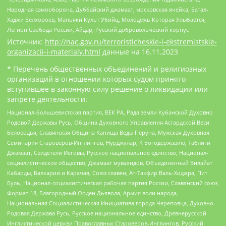
Народная самооборона, Дуббайский джамаат, московская ячейка, Батал-
Хаджи Белхороев, Маньяки Культ Убийц, Молодёжь Которая Улыбается,
Легион Свобода России, Айдар, Русский добровольческий корпус
Источник:
http://nac.gov.ru/terroristicheskie-i-ekstremistskie-
organizacii-i-materialy.html
данные на
16.11.2023
* Перечень общественных объединений и религиозных
организаций в отношении которых судом принято
вступившее в законную силу решение о ликвидации или
запрете деятельности:
Национал-большевистская партия, ВЕК РА, Рада земли Кубанской Духовно
Родовой Державы Русь, Община Духовного Управления Асгардской Веси
Беловодья, Славянская Община Капища Веды Перуна, Мужская Духовная
Семинария Староверов-Инглингов, Нурджулар, К Богодержавию, Таблиги
Джамаат, Свидетели Иеговы, Русское национальное единство, Национал-
социалистическое общество, Джамаат мувахидов, Объединенный Вилайат
Кабарды, Балкарии и Карачая, Союз славян, Ат-Такфир Валь-Хиджра, Пит
Буль, Национал-социалистическая рабочая партия России, Славянский союз,
Формат-18, Благородный Орден Дьявола, Армия воли народа,
Национальная Социалистическая Инициатива города Череповца, Духовно-
Родовая Держава Русь, Русское национальное единство, Древнерусской
Инглистической церкви Православных Староверов-Инглингов, Русский