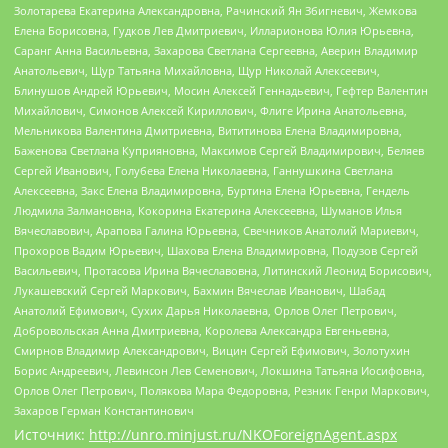
Золотарева Екатерина Александровна, Рачинский Ян Збигневич, Жемкова
Елена Борисовна, Гудков Лев Дмитриевич, Илларионова Юлия Юрьевна,
Саранг Анна Васильевна, Захарова Светлана Сергеевна, Аверин Владимир
Анатольевич, Щур Татьяна Михайловна, Щур Николай Алексеевич,
Блинушов Андрей Юрьевич, Мосин Алексей Геннадьевич, Гефтер Валентин
Михайлович, Симонов Алексей Кириллович, Флиге Ирина Анатольевна,
Мельникова Валентина Дмитриевна, Вититинова Елена Владимировна,
Баженова Светлана Куприяновна, Максимов Сергей Владимирович, Беляев
Сергей Иванович, Голубева Елена Николаевна, Ганнушкина Светлана
Алексеевна, Закс Елена Владимировна, Буртина Елена Юрьевна, Гендель
Людмила Залмановна, Кокорина Екатерина Алексеевна, Шуманов Илья
Вячеславович, Арапова Галина Юрьевна, Свечников Анатолий Мариевич,
Прохоров Вадим Юрьевич, Шахова Елена Владимировна, Подузов Сергей
Васильевич, Протасова Ирина Вячеславовна, Литинский Леонид Борисович,
Лукашевский Сергей Маркович, Бахмин Вячеслав Иванович, Шабад
Анатолий Ефимович, Сухих Дарья Николаевна, Орлов Олег Петрович,
Добровольская Анна Дмитриевна, Королева Александра Евгеньевна,
Смирнов Владимир Александрович, Вицин Сергей Ефимович, Золотухин
Борис Андреевич, Левинсон Лев Семенович, Локшина Татьяна Иосифовна,
Орлов Олег Петрович, Полякова Мара Федоровна, Резник Генри Маркович,
Захаров Герман Константинович
Источник:
http://unro.minjust.ru/NKOForeignAgent.aspx