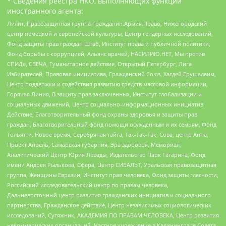
* Сведения реестра НКО, выполняющих функции
иностранного агента:
Лилит, Правозащитная группа Гражданин.Армия.Право, Нижегородский
центр немецкой и европейской культуры, Центр гендерных исследований,
Фонд защиты прав граждан Штаб, Институт права и публичной политики,
Фонд борьбы с коррупцией, Альянс врачей, НАСИЛИЮ.НЕТ, Мы против
СПИДа, СВЕЧА, Гуманитарное действие, Открытый Петербург, Лига
Избирателей, Правовая инициатива, Гражданский Союз, Хасдей Ерушалаим,
Центр поддержки и содействия развитию средств массовой информации,
Горячая Линия, В защиту прав заключенных, Институт глобализации и
социальных движений, Центр социально-информационных инициатив
Действие, Благотворительный фонд охраны здоровья и защиты прав
граждан, Благотворительный фонд помощи осужденным и их семьям, Фонд
Тольятти, Новое время, Серебряная тайга, Так-Так-Так, Сова, центр Анна,
Проект Апрель, Самарская губерния, Эра здоровья, Мемориал,
Аналитический Центр Юрия Левады, Издательство Парк Гагарина, Фонд
имени Андрея Рылькова, Сфера, Центр СИБАЛЬТ, Уральская правозащитная
группа, Женщины Евразии, Институт прав человека, Фонд защиты гласности,
Российский исследовательский центр по правам человека,
Дальневосточный центр развития гражданских инициатив и социального
партнерства, Гражданское действие, Центр независимых социологических
исследований, Сутяжник, АКАДЕМИЯ ПО ПРАВАМ ЧЕЛОВЕКА, Центр развития
некоммерческих организаций, Частное учреждение в Калининграде Совета