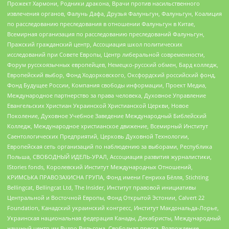
Прожект Хармони, Родники дракона, Врачи против насильственного
извлечения органов, Фалунь Дафа, Друзья Фалуньгун, Фалуньгун, Коалиция
по расследованию преследования в отношении Фалуньгун в Китае,
Всемирная организация по расследованию преследований Фалуньгун,
Пражский гражданский центр, Ассоциация школ политических
исследований при Совете Европы, Центр либеральной современности,
Форум русскоязычных европейцев, Немецко-русский обмен, Бард колледж,
Европейский выбор, Фонд Ходорковского, Оксфордский российский фонд,
Фонд Будущее России, Компания свободы информации, Проект Медиа,
Международное партнерство за права человека, Духовное Управление
Евангельских Христиан Украинской Христианской Церкви, Новое
Поколение, Духовное Учебное Заведение Международный Библейский
Колледж, Международное христианское движение, Всемирный Институт
Саентологических Предприятий, Церковь Духовной Технологии,
Европейская сеть организаций по наблюдению за выборами, Республика
Польша, СВОБОДНЫЙ ИДЕЛЬ-УРАЛ, Ассоциация развития журналистики,
IStories fonds, Королевский Институт Международных Отношений,
КРИМСЬКА ПРАВОЗАХИСНА ГРУПА, Фонд имени Генриха Бёлля, Stichting
Bellingcat, Bellingcat Ltd, The Insider, Институт правовой инициативы
Центральной и Восточной Европы, Фонд Открытой Эстонии, Calvert 22
Foundation, Канадский украинский конгресс, Институт Макдональда-Лорье,
Украинская национальная федерация Канады, Декабристы, Международный
научный центр им Вудро Вильсона, Свободная пресса, Возрождение,