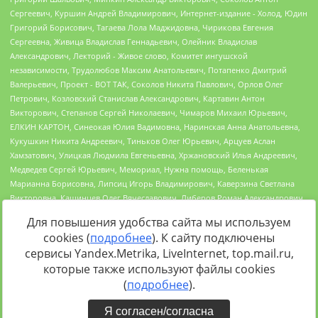
Для повышения удобства сайта мы используем
cookies (
подробнее
). К сайту подключены
сервисы Yandex.Metrika, LiveInternet, top.mail.ru,
Источник:
https://minjust.gov.ru/uploaded/files/reestr-
которые также используют файлы cookies
inostrannyih-agentov-22-03-2024.pdf
данные на
22.03.2024
(
подробнее
).
Я согласен/согласна