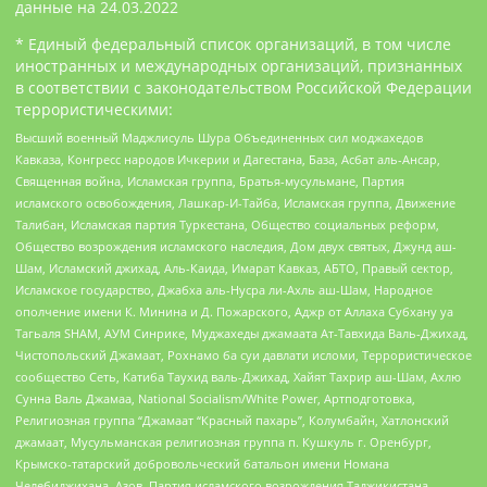
данные на
24.03.2022
* Единый федеральный список организаций, в том числе
иностранных и международных организаций, признанных
в соответствии с законодательством Российской Федерации
террористическими:
Высший военный Маджлисуль Шура Объединенных сил моджахедов
Кавказа, Конгресс народов Ичкерии и Дагестана, База, Асбат аль-Ансар,
Священная война, Исламская группа, Братья-мусульмане, Партия
исламского освобождения, Лашкар-И-Тайба, Исламская группа, Движение
Талибан, Исламская партия Туркестана, Общество социальных реформ,
Общество возрождения исламского наследия, Дом двух святых, Джунд аш-
Шам, Исламский джихад, Аль-Каида, Имарат Кавказ, АБТО, Правый сектор,
Исламское государство, Джабха аль-Нусра ли-Ахль аш-Шам, Народное
ополчение имени К. Минина и Д. Пожарского, Аджр от Аллаха Субхану уа
Тагьаля SHAM, АУМ Синрике, Муджахеды джамаата Ат-Тавхида Валь-Джихад,
Чистопольский Джамаат, Рохнамо ба суи давлати исломи, Террористическое
сообщество Сеть, Катиба Таухид валь-Джихад, Хайят Тахрир аш-Шам, Ахлю
Сунна Валь Джамаа, National Socialism/White Power, Артподготовка,
Религиозная группа “Джамаат “Красный пахарь”, Колумбайн, Хатлонский
джамаат, Мусульманская религиозная группа п. Кушкуль г. Оренбург,
Крымско-татарский добровольческий батальон имени Номана
Челебиджихана, Азов, Партия исламского возрождения Таджикистана,