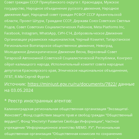
Совет граждан СССР Прикубанского округа г. Краснодара, Мужское
государство, Народное объединение русского движения, Народное
движение Адат, Народный совет граждан РСФСР СССР Архангельской
области, Проект Штурм, Граждане СССР, Держава Союз Советских Светлых
Родов, Совет Советских Социалистических Районов, Meta Platforms Inc,
Facebook, Instagram, WhatsApp, СИЧ-С14, Добровольческое Движение
Организации украинских националистов, Черный Комитет, Татарстанское
Региональное Всетатарское общественное движение, Невоград,
Молодежное Демократическое Движение Весна, Верховный Совет
Татарской Автономной Советской Социалистической Республики, Конгресс
ойрат-калмыцкого народа, Исполнительный комитет совета народных
депутатов Красноярского края, Этническое национальное объединение,
ЛГБТ, Я.МЫ Сергей Фургал
Источник:
https://minjust.gov.ru/ru/documents/7822/
данные
на
03.05.2024
* Реестр иностранных агентов:
Калининградская региональная общественная организация "Экозащита!-Женсовет", Фонд содействия защите прав и свобод граждан "Общественный вердикт", Фонд "Институт Развития Свободы Информации", Частное учреждение "Информационное агентство МЕМО. РУ", Региональная общественная организация "Общественная комиссия по сохранению наследия академика Сахарова", Фонд поддержки свободы прессы, Санкт-Петербургская общественная правозащитная организация "Гражданский контроль", Межрегиональная общественная организация "Информационно-просветительский центр "Мемориал", Региональный Фонд "Центр Защиты Прав Средств Массовой Информации", с 05.12.2023 Фонд "Центр Защиты Прав Средств массовой информации", Региональная общественная благотворительная организация помощи беженцам и мигрантам "Гражданское содействие", Негосударственное образовательное учреждение дополнительного профессионального образования (повышение квалификации) специалистов "АКАДЕМИЯ ПО ПРАВАМ ЧЕЛОВЕКА", Свердловская региональная общественная организация "Сутяжник", Автономная некоммерческая организация "Центр независимых социологических исследований", Союз общественных объединений "Российский исследовательский центр по правам человека", Региональное общественное учреждение научно-информационный центр "МЕМОРИАЛ", Некоммерческая организация "Фонд защиты гласности", Автономная некоммерческая организация "Институт прав человека", Городская общественная организация "Екатеринбургское общество "МЕМОРИАЛ", Городская общественная организация "Рязанское историко-просветительское и правозащитное общество "Мемориал" (Рязанский Мемориал), Челябинский региональный орган общественной самодеятельности – женское общественное объединение "Женщины Евразии", Челябинский региональный орган общественной самодеятельности "Уральская правозащитная группа", Фонд содействия защите здоровья и социальной справедливости имени Андрея Рылькова, Автономная Некоммерческая Организация "Аналитический Центр Юрия Левады", Автономная некоммерческая организация социальной поддержки населения "Проект Апрель", Региональная общественная организация помощи женщинам и детям, находящимся в кризисной ситуации "Информационно-методический центр "Анна", Фонд содействия развитию массовых коммуникаций и правовому просвещению "Так-так-Так", Фонд содействия устойчивому развитию "Серебряная тайга", Свердловский региональный общественный фонд социальных проектов "Новое время", "Idel.Реалии", Кавказ.Реалии, Крым.Реалии, Телеканал Настоящее Время, Татаро-башкирская служба Радио Свобода (Azatliq Radiosi), Радио Свободная Европа/Радио Свобода (PCE/PC), "Сибирь.Реалии", "Фактограф", Благотворительный фонд помощи осужденным и их семьям, Автономная некоммерческая организация "Институт глобализации и социальных движений", Фонд "В защиту прав заключенных", Частное учреждение "Центр поддержки и содействия развитию средств массовой информации", Пензенский региональный общественный благотворительный фонд "Гражданский союз", "Север.Реалии", Некоммерческая организация Фонд "Правовая инициатива", Общество с ограниченной ответственностью "Радио Свободная Европа/Радио Свобода", Чешское информационное агентство "MEDIUM-ORIENT", Красноярская региональная общественная организация "Мы против СПИДа", Камалягин Денис Николаевич, Маркелов Сергей Евгеньевич, Пономарев Лев Александрович, Савицкая Людмила Алексеевна, Автономная некоммерческая организация "Центр по работе с проблемой насилия "НАСИЛИЮ.НЕТ", Межрегиональный профессиональный союз работников здравоохранения "Альянс врачей", Юридическое лицо, зарегистрированное в Латвийской Республике, SIA "Medusa Project" (регистрационный номер 40103797863, дата регистрации 10.06.2014), Некоммерческая организация "Фонд по борьбе с коррупцией", Автономная некоммерческая организация "Институт права и публичной политики", Баданин Роман Сергеевич, Гликин Максим Александрович, Железнова Мария Михайловна, Лукьянова Юлия Сергеевна, Маетная Елизавета Витальевна, Маняхин Петр Борисович, Чуракова Ольга Владимировна, Ярош Юлия Петровна, Юридическое лицо "The Insider SIA", зарегистрированное в Риге, Латвийская Республика (дата регистрации 26.06.2015), являющееся администратором доменного имени интернет-издания "The Insider SIA", https://theins.ru, Постернак Алексей Евгеньевич, Рубин Михаил Аркадьевич, Анин Роман Александрович, Юридическое лицо Istories fonds, зарегистрированное в Латвийской Республике (регистрационный номер 50008295751, дата регистрации 24.02.2020), Великовский Дмитрий Александрович, Долинина Ирина Николаевна, Мароховская Алеся Алексеевна, Шлейнов Роман Юрьевич, Шмагун Олеся Валентиновна, Общество с ограниченной ответственностью "Альтаир 2021", Общество с ограниченной ответственностью "Вега 2021", Общество с ограниченной ответственностью "Главный редактор 2021", Общество с ограниченной ответственностью "Ромашки монолит", Важенков Артем Валерьевич, Ивановская областная общественная организация "Центр гендерных исследований", Гурман Юрий Альбертович, Медиапроект "ОВД-Инфо", Егоров Владимир Владимирович, Жилинский Владимир Александрович, Общество с ограниченной ответственностью "ЗП", Иванова София Юрьевна, Карезина Инна Павловна, Кильтау Екатерина Викторовна, Петров Алексей Викторович, Пискунов Сергей Евгеньевич, Смирнов Сергей Сергеевич, Тихонов Михаил Сергеевич, Общество с ограниченной ответственностью "ЖУРНАЛИСТ-ИНОСТРАННЫЙ АГЕНТ", Арапова Галина Юрьевна, Вольтская Татьяна Анатольевна, Американская компания "Mason G.E.S. Anonymous Foundation" (США), являющаяся владельцем интернет-издания https://mnews.world/, Компания "Stichting Bellingcat", зарегистрированная в Нидерландах (дата регистрации 11.07.2018), Захаров Андрей Вячеславович, Клепиковская Екатерина Дмитриевна, Общество с ограниченной ответственностью "МЕМО", Перл Роман Александрович, Симонов Евгений Алексеевич, Соловьева Елена Анатольевна, Сотников Даниил Владимирович, Сурначева Елизавета Дмитриевна, Автономная некоммерческая организация по защите прав человека и информированию населения "Якутия – Наше Мнение", Общество с ограниченной ответственностью "Москоу диджитал медиа", с 26.01.2023 Общество с ограниченной ответственностью "Чайка Белые сады", Ветошкина Валерия Валерьевна, Заговора Максим Александрович, Межрегиональное общественное движение "Российская ЛГБТ - сеть", Оленичев Максим Владимирович, Павлов Иван Юрьевич, Скворцова Елена Сергеевна, Общество с ограниченной ответственностью "Как бы инагент", Кочетков Игорь Викторович, Общество с ограниченной ответственностью "Честные выборы", Еланчик Олег Александрович, Общество с ограниченной ответственностью "Нобелевский призыв", Гималова Регина Эмилевна, Григорьев Андрей Валерьевич, Григорьева Алина Александровна, Ассоциация по содействию защите прав призывников, альтернативнослужащих и военнослужащих "Правозащитная группа "Гражданин.Армия.Право", Хисамова Регина Фаритовна, Автономная некоммерческая организация по реализации социально-правовых программ "Лилит", Дальневосточное общественное движение "Маяк", Санкт-Петербургская ЛГБТ-инициативная группа "Выход", Инициативная группа ЛГБТ+ "Реверс", Алексеев Андрей Викторович, Бекбулатова Таисия Львовна, Беляев Иван Михайлович, Владыкина Елена Сергеевна, Гельман Марат Александрович, Никульшина Вероника Юрьевна, Толоконникова Надежда Андреевна, Шендерович Виктор Анатольевич, Общество с ограниченной ответственностью "Данное сообщение", Общество с ограниченной ответственностью Издательский дом "Новая глава", Айнбиндер Александра Александровна, Московский комьюнити-центр для ЛГБТ+инициатив, Благотворительный фонд развития филантропии, Deutsche Welle (Германия, Kurt-Schumacher-Strasse 3, 53113 Bonn), Борзунова Мария Михайловна, Воробьев Виктор Викторович, Голубева Анна Львовна, Константинова Алла Михайловна, Малкова Ирина Владимировна, Мурадов Мурад Абдулгалимович, Осетинская Елизавета Николаевна, Понасенков Евгений Николаевич, Ганапольский Матвей Юрьевич, Киселев Евгений Алексеевич, Борухович Ирина Григорьевна, Дремин Иван Тимофеевич, Дубровский Дмитрий Викторович, Красноярская региональная общественная организация поддержки и развития альтернативных образовательных технологий и межкультурных коммуникаций "ИНТЕРРА", Маяковская Екатерина Алексеевна, Фейгин Марк Захарович, Филимонов Андрей Викторович, Дзугкоева Регина Николаевна, Доброхотов Роман Александрович, Дудь Юрий Александрович, Елкин Сергей Владимирович, Кругликов Кирилл Игоревич, Сабунаева Мария Леонидовна, Семенов Алексей Владимирович, Шаинян Карен Багратович, Шульман Екатерина Михайловна, Асафьев Артур Валерьевич, Вахштайн Виктор Семенович, Венедиктов Алексей Алексеевич, Лушникова Екатерина Евгеньевна, Волков Леонид Михайлович, Невзоров Александр Глебович, Пархоменко Сергей Борисович, Сироткин Ярослав Николаевич, Кара-Мурза Владимир Владимирович, Баранова Наталья Владимировна, Гозман Леонид Яковлевич, Кагарлицкий Борис Юльевич, Климарев Михаил Валерьевич, Милов Владимир Станиславович, Автономная некоммерческая организация Краснодарский центр современного искусства "Типография", Моргенштерн Алишер Тагирович, Соболь Любовь Эдуардовна, Общество с ограниченной ответственностью "ЛИЗА НОРМ", Каспаров Гарри Кимович, Ходорковский Михаил Борисович, Общество с ограниченной ответственностью "Апрельские тезисы", Данилович Ирина Брониславовна, Кашин Олег Владимирович, Петров Николай Владимирович, Пивоваров Алексей Владимирович, Соколов Михаил Владимирович, Цветкова Юлия Владимировна, Чичваркин Евгений Александрович, Комитет против пыток/Команда против пыток, Общество с ограниченной ответственностью "Первый научный", Общество с ограниченной ответственностью "Вертолет и ко", Белоцерковская Вероника Борисовна, Кац Максим Евгеньевич, Лазарева Татьяна Юрьевна, Шаведдинов Руслан Табризович, Яшин Илья Валерьевич, Общество с ограниченной ответственностью "Иноагент ААВ", Алешковский Дмитрий Петрович, Альбац Евгения Марковна, Быков Дмитрий Львович, Галямина Юлия Евгеньевна, Лойко Сергей Леонидович, Мартынов Кирилл Константинович, Медведев Сергей Александрович, Крашенинников Федор Геннадиевич, Гордеева Катерина Вл