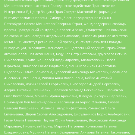
Министров северных стран, Гражданское содействие, Трансперенси
Интернешнл-Р, Центр Защиты Прав Средств Массовой Информации,
Институт развития прессы - Сибирь, Частное учреждение в Санкт-
Петербурге Совета Министров Северных Стран, Фонд поддержки свободы
прессы, Гражданский контроль, Человек и Закон, Общественная комиссия
по сохранению наследия академика Сахарова, Информационное агентство
МЕМО. РУ, Институт региональной прессы, Институт Развития Свободы
Информации, Экозащита!-Женсовет, Общественный вердикт, Евразийская
антимонопольная ассоциация, Бедушев Петр Петрович, Дзугкоева Регина
Николаевна, Кривенко Сергей Владимирович, Милославский Павел
Юрьевич, Шнырова Ольга Вадимовна, Чанышева Лилия Айратовна,
Сидорович Ольга Борисовна, Туровский Александр Алексеевич, Васильева
Анастасия Евгеньевна, Ривина Анна Валерьевна, Бойко Анатолий
Николаевич, Дугин Сергей Георгиевич, Пивоваров Андрей Сергеевич,
Аверин Виталий Евгеньевич, Барахоев Магомед Бекханович, Шарипков
Олег Викторович, Мошель Ирина Ароновна, Шведов Григорий Сергеевич,
Пономарев Лев Александрович, Каргалицкий Борис Юльевич, Созаев
Валерий Валерьевич, Исламов Тимур Рифгатович, Романова Ольга
Евгеньевна, Щаров Сергей Алексадрович, Цирульников Борис Альбертович,
Гасан Ольга Павловна, Паутов Юрий Анатольевич, Верховский Александр
Маркович, Пислакова-Паркер Марина Петровна, Кочеткова Татьяна
Владимировна, Чуркина Наталья Валерьевна, Акимова Татьяна Николаевна,