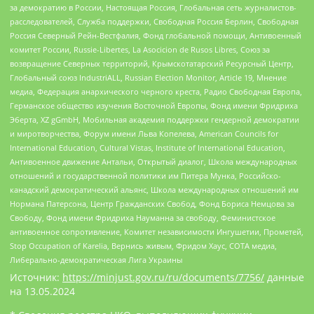
за демократию в России, Настоящая Россия, Глобальная сеть журналистов-
расследователей, Служба поддержки, Свободная Россия Берлин, Свободная
Россия Северный Рейн-Вестфалия, Фонд глобальной помощи, Антивоенный
комитет России, Russie-Libertes, La Asocicion de Rusos Libres, Союз за
возвращение Северных территорий, Крымскотатарский Ресурсный Центр,
Глобальный союз IndustriALL, Russian Election Monitor, Article 19, Мнение
медиа, Федерация анархического черного креста, Радио Свободная Европа,
Германское общество изучения Восточной Европы, Фонд имени Фридриха
Эберта, XZ gGmbH, Мобильная академия поддержки гендерной демократии
и миротворчества, Форум имени Льва Копелева, American Councils for
International Education, Cultural Vistas, Institute of International Education,
Антивоенное движение Антальи, Открытый диалог, Школа международных
отношений и государственной политики им Питера Мунка, Российско-
канадский демократический альянс, Школа международных отношений им
Нормана Патерсона, Центр Гражданских Свобод, Фонд Бориса Немцова за
Свободу, Фонд имени Фридриха Науманна за свободу, Феминистское
антивоенное сопротивление, Комитет независимости Ингушетии, Прометей,
Stop Occupation of Karelia, Вернись живым, Фридом Хаус, СОТА медиа,
Либерально-демократическая Лига Украины
Источник:
https://minjust.gov.ru/ru/documents/7756/
данные
на
13.05.2024