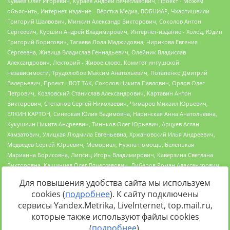
Для повышения удобства сайта мы используем
cookies (
подробнее
). К сайту подключены
сервисы Yandex.Metrika, LiveInternet, top.mail.ru,
Источник:
https://minjust.gov.ru/uploaded/files/reestr-
которые также используют файлы cookies
inostrannyih-agentov-22-03-2024.pdf
данные на
22.03.2024
(
подробнее
).