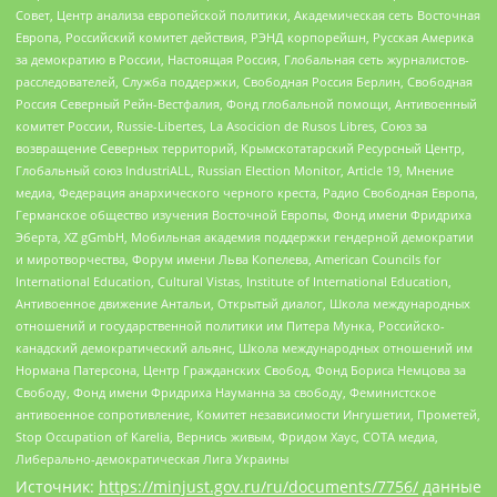
Совет, Центр анализа европейской политики, Академическая сеть Восточная
Европа, Российский комитет действия, РЭНД корпорейшн, Русская Америка
за демократию в России, Настоящая Россия, Глобальная сеть журналистов-
расследователей, Служба поддержки, Свободная Россия Берлин, Свободная
Россия Северный Рейн-Вестфалия, Фонд глобальной помощи, Антивоенный
комитет России, Russie-Libertes, La Asocicion de Rusos Libres, Союз за
возвращение Северных территорий, Крымскотатарский Ресурсный Центр,
Глобальный союз IndustriALL, Russian Election Monitor, Article 19, Мнение
медиа, Федерация анархического черного креста, Радио Свободная Европа,
Германское общество изучения Восточной Европы, Фонд имени Фридриха
Эберта, XZ gGmbH, Мобильная академия поддержки гендерной демократии
и миротворчества, Форум имени Льва Копелева, American Councils for
International Education, Cultural Vistas, Institute of International Education,
Антивоенное движение Антальи, Открытый диалог, Школа международных
отношений и государственной политики им Питера Мунка, Российско-
канадский демократический альянс, Школа международных отношений им
Нормана Патерсона, Центр Гражданских Свобод, Фонд Бориса Немцова за
Свободу, Фонд имени Фридриха Науманна за свободу, Феминистское
антивоенное сопротивление, Комитет независимости Ингушетии, Прометей,
Stop Occupation of Karelia, Вернись живым, Фридом Хаус, СОТА медиа,
Либерально-демократическая Лига Украины
Источник:
https://minjust.gov.ru/ru/documents/7756/
данные