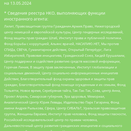
на
13.05.2024
* Сведения реестра НКО, выполняющих функции
иностранного агента:
Лилит, Правозащитная группа Гражданин.Армия.Право, Нижегородский
центр немецкой и европейской культуры, Центр гендерных исследований,
Фонд защиты прав граждан Штаб, Институт права и публичной политики,
Фонд борьбы с коррупцией, Альянс врачей, НАСИЛИЮ.НЕТ, Мы против
СПИДа, СВЕЧА, Гуманитарное действие, Открытый Петербург, Лига
Избирателей, Правовая инициатива, Гражданский Союз, Хасдей Ерушалаим,
Центр поддержки и содействия развитию средств массовой информации,
Горячая Линия, В защиту прав заключенных, Институт глобализации и
социальных движений, Центр социально-информационных инициатив
Действие, Благотворительный фонд охраны здоровья и защиты прав
граждан, Благотворительный фонд помощи осужденным и их семьям, Фонд
Тольятти, Новое время, Серебряная тайга, Так-Так-Так, Сова, центр Анна,
Проект Апрель, Самарская губерния, Эра здоровья, Мемориал,
Аналитический Центр Юрия Левады, Издательство Парк Гагарина, Фонд
имени Андрея Рылькова, Сфера, Центр СИБАЛЬТ, Уральская правозащитная
группа, Женщины Евразии, Институт прав человека, Фонд защиты гласности,
Российский исследовательский центр по правам человека,
Дальневосточный центр развития гражданских инициатив и социального