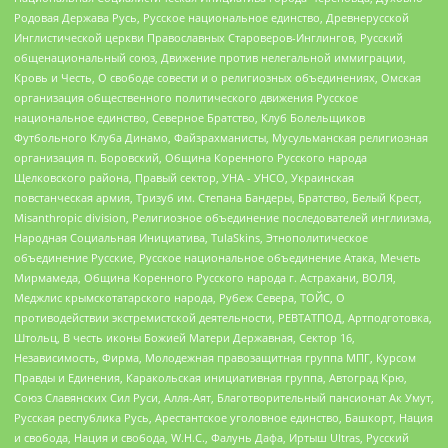
Родовая Держава Русь, Русское национальное единство, Древнерусской
Инглистической церкви Православных Староверов-Инглингов, Русский
общенациональный союз, Движение против нелегальной иммиграции,
Кровь и Честь, О свободе совести и о религиозных объединениях, Омская
организация общественного политического движения Русское
национальное единство, Северное Братство, Клуб Болельщиков
Футбольного Клуба Динамо, Файзрахманисты, Мусульманская религиозная
организация п. Боровский, Община Коренного Русского народа
Щелковского района, Правый сектор, УНА - УНСО, Украинская
повстанческая армия, Тризуб им. Степана Бандеры, Братство, Белый Крест,
Misanthropic division, Религиозное объединение последователей инглиизма,
Народная Социальная Инициатива, TulaSkins, Этнополитическое
объединение Русские, Русское национальное объединение Атака, Мечеть
Мирмамеда, Община Коренного Русского народа г. Астрахани, ВОЛЯ,
Меджлис крымскотатарского народа, Рубеж Севера, ТОЙС, О
противодействии экстремистской деятельности, РЕВТАТПОД, Артподготовка,
Штольц, В честь иконы Божией Матери Державная, Сектор 16,
Независимость, Фирма, Молодежная правозащитная группа МПГ, Курсом
Правды и Единения, Каракольская инициативная группа, Автоград Крю,
Союз Славянских Сил Руси, Алля-Аят, Благотворительный пансионат Ак Умут,
Русская республика Русь, Арестантское уголовное единство, Башкорт, Нация
и свобода, Нация и свобода, W.H.С., Фалунь Дафа, Иртыш Ultras, Русский