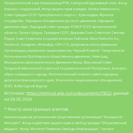
Патриотический клуб-Новокузнецк/РПК, Сибирский державный союз, Фонд
борьбы с коррупцией, Фонд защиты прав граждан, Штабы Навального,
Совет граждан СССР Прикубанского округа г. Краснодара, Мужское
государство, Народное объединение русского движения, Народное
движение Адат, Народный совет граждан РСФСР СССР Архангельской
области, Проект Штурм, Граждане СССР, Держава Союз Советских Светлых
Родов, Совет Советских Социалистических Районов, Meta Platforms Inc,
Facebook, Instagram, WhatsApp, СИЧ-С14, Добровольческое Движение
Организации украинских националистов, Черный Комитет, Татарстанское
Региональное Всетатарское общественное движение, Невоград,
Молодежное Демократическое Движение Весна, Верховный Совет
Татарской Автономной Советской Социалистической Республики, Конгресс
ойрат-калмыцкого народа, Исполнительный комитет совета народных
депутатов Красноярского края, Этническое национальное объединение,
ЛГБТ, Я.МЫ Сергей Фургал
Источник:
https://minjust.gov.ru/ru/documents/7822/
данные
на
03.05.2024
* Реестр иностранных агентов:
Калининградская региональная общественная организация "Экозащита!-Женсовет", Фонд содействия защите прав и свобод граждан "Общественный вердикт", Фонд "Институт Развития Свободы Информации", Частное учреждение "Информационное агентство МЕМО. РУ", Региональная общественная организация "Общественная комиссия по сохранению наследия академика Сахарова", Фонд поддержки свободы прессы, Санкт-Петербургская общественная правозащитная организация "Гражданский контроль", Межрегиональная общественная организация "Информационно-просветительский центр "Мемориал", Региональный Фонд "Центр Защиты Прав Средств Массовой Информации", с 05.12.2023 Фонд "Центр Защиты Прав Средств массовой информации", Региональная общественная благотворительная организация помощи беженцам и мигрантам "Гражданское содействие", Негосударственное образовательное учреждение дополнительного профессионального образования (повышение квалификации) специалистов "АКАДЕМИЯ ПО ПРАВАМ ЧЕЛОВЕКА", Свердловская региональная общественная организация "Сутяжник", Автономная некоммерческая организация "Центр независимых социологических исследований", Союз общественных объединений "Российский исследовательский центр по правам человека", Региональное общественное учреждение научно-информационный центр "МЕМОРИАЛ", Некоммерческая организация "Фонд защиты гласности", Автономная некоммерческая организация "Институт прав человека", Городская общественная организация "Екатеринбургское общество "МЕМОРИАЛ", Городская общественная организация "Рязанское историко-просветительское и правозащитное общество "Мемориал" (Рязанский Мемориал), Челябинский региональный орган общественной самодеятельности – женское общественное объединение "Женщины Евразии", Челябинский региональный орган общественной самодеятельности "Уральская правозащитная группа", Фонд содействия защите здоровья и социальной справедливости имени Андрея Рылькова, Автономная Некоммерческая Организация "Аналитический Центр Юрия Левады", Автономная некоммерческая организация социальной поддержки населения "Проект Апрель", Региональная общественная организация помощи женщинам и детям, находящимся в кризисной ситуации "Информационно-методический центр "Анна", Фонд содействия развитию массовых коммуникаций и правовому просвещению "Так-так-Так", Фонд содействия устойчивому развитию "Серебряная тайга", Свердловский региональный общественный фонд социальных проектов "Новое время", "Idel.Реалии", Кавказ.Реалии, Крым.Реалии, Телеканал Настоящее Время, Татаро-башкирская служба Радио Свобода (Azatliq Radiosi), Радио Свободная Европа/Радио Свобода (PCE/PC), "Сибирь.Реалии", "Фактограф", Благотворительный фонд помощи осужденным и их семьям, Автономная некоммерческая организация "Институт глобализации и социальных движений", Фонд "В защиту прав заключенных", Частное учреждение "Центр поддержки и содействия развитию средств массовой информации", Пензенский региональный общественный благотворительный фонд "Гражданский союз", "Север.Реалии", Некоммерческая организация Фонд "Правовая инициатива", Общество с ограниченной ответственностью "Радио Свободная Европа/Радио Свобода", Чешское информационное агентство "MEDIUM-ORIENT", Красноярская региональная общественная организация "Мы против СПИДа", Камалягин Денис Николаевич, Маркелов Сергей Евгеньевич, Пономарев Лев Александрович, Савицкая Людмила Алексеевна, Автономная некоммерческая организация "Центр по работе с проблемой насилия "НАСИЛИЮ.НЕТ", Межрегиональный профессиональный союз работников здравоохранения "Альянс врачей", Юридическое лицо, зарегистрированное в Латвийской Республике, SIA "Medusa Project" (регистрационный номер 40103797863, дата регистрации 10.06.2014), Некоммерческая организация "Фонд по борьбе с коррупцией", Автономная некоммерческая организация "Институт права и публичной политики", Баданин Роман Сергеевич, Гликин Максим Александрович, Железнова Мария Михайловна, Лукьянова Юлия Сергеевна, Маетная Елизавета Витальевна, Маняхин Петр Борисович, Чуракова Ольга Владимировна, Ярош Юлия Петровна, Юридическое лицо "The Insider SIA", зарегистрированное в Риге, Латвийская Республика (дата регистрации 26.06.2015), являющееся администратором доменного имени интернет-издания "The Insider SIA", https://theins.ru, Постернак Алексей Евгеньевич, Рубин Михаил Аркадьевич, Анин Роман Александрович, Юридическое лицо Istories fonds, зарегистрированное в Латвийской Республике (регистрационный номер 50008295751, дата регистрации 24.02.2020), Великовский Дмитрий Александрович, Долинина Ирина Николаевна, Мароховская Алеся Алексеевна, Шлейнов Роман Юрьевич, Шмагун Олеся Валентиновна, Общество с ограниченной ответственностью "Альтаир 2021", Общество с ограниченной ответственностью "Вега 2021", Общество с ограниченной ответственностью "Главный редактор 2021", Общество с ограниченной ответственностью "Ромашки монолит", Важенков Артем Валерьевич, Ивановская областная общественная организация "Центр гендерных исследований", Гурман Юрий Альбертович, Медиапроект "ОВД-Инфо", Егоров Владимир Владимирович, Жилинский Владимир Александрович, Общество с ограниченной ответственностью "ЗП", Иванова София Юрьевна, Карезина Инна Павловна, Кильтау Екатерина Викторовна, Петров Алексей Викторович, Пискунов Сергей Евгеньевич, Смирнов Сергей Сергеевич, Тихонов Михаил Сергеевич, Общество с ограниченной ответственностью "ЖУРНАЛИСТ-ИНОСТРАННЫЙ АГЕНТ", Арапова Галина Юрьевна, Вольтская Татьяна Анатольевна, Американская компания "Mason G.E.S. Anonymous Foundation" (США), являющаяся владельцем интернет-издания https://mnews.world/, Компания "Stichting Bellingcat", зарегистрированная в Нидерландах (дата регистрации 11.07.2018), Захаров Андрей Вячеславович, Клепиковская Екатерина Дмитриевна, Общество с ограниченной ответственностью "МЕМО", Перл Роман Александрович, Симонов Евгений Алексеевич, Соловьева Елена Анатольевна, Сотников Даниил Владимирович, Сурначева Елизавета Дмитриевна, Автономная некоммерческая организация по защите прав человека и информированию населения "Якутия – Наше Мнение", Общество с ограниченной ответственностью "Москоу диджитал медиа", с 26.01.2023 Общество с ограниченной ответственностью "Чайка Белые сады", Ветошкина Валерия Валерьевна, Заговора Максим Александрович, Межрегиональное общественное движение "Российская ЛГБТ - сеть", Оленичев Максим Владимирович, Павлов Иван Юрьевич, Скворцова Елена Сергеевна, Общество с ограниченной ответственностью "Как бы инагент", Кочетков Игорь Викторович, Общество с ограниченной ответственностью "Честные выборы", Еланчик Олег Александрович, Общество с ограниченной ответственностью "Нобелевский призыв", Гималова Регина Эмилевна, Григорьев Андрей Валерьевич, Григорьева Алина Александровна, Ассоциация по содействию защите прав призывников, альтернативнослужащих и военнослужащих "Правозащитная группа "Гражданин.Армия.Право", Хисамова Регина Фаритовна, Автономная некоммерческая организация по реализации социально-правовых программ "Лилит", Дальневосточное общественное движение "Маяк", Санкт-Петербургская ЛГБТ-инициативная группа "Выход", Инициативная группа ЛГБТ+ "Реверс", Алексеев Андрей Викторович, Бекбулатова Таисия Львовна, Беляев Иван Михайлович, Владыкина Елена Сергеевна, Гельман Марат Александрович, Никульшина Вероника Юрьевна, Толоконникова Надежда Андреевна, Шендерович Виктор Анатольевич, Общество с ограниченной ответственностью "Данное сообщение", Общество с ограниченной ответственностью Издательский дом "Новая глава", Айнбиндер Александра Александровна, Московский комьюнити-центр для ЛГБТ+инициатив, Благотворительный фонд развития филантропии, Deutsche Welle (Германия, Kurt-Schumacher-Strasse 3, 53113 Bonn), Борзунова Мария Михайловна, Воробьев Виктор Викторович, Голубева Анна Львовна, Константинова Алла Михайловна, Малкова Ирина Владимировна, Мурадов Мурад Абдулгалимович, Осетинская Елизавета Николаевна, Понасенков Евгений Николаевич, Ганапольский Матвей Юрьевич, Киселев Евгений Алексеевич, Борухович Ирина Григорьевна, Дремин Иван Тимофеевич, Дубровский Дмитрий Викторович, Красноярская региональная общественная организация поддержки и развития альтернативных образовательных технологий и межкультурных коммуникаций "ИНТЕРРА", Маяковская Екатерина Алексеевна, Фейгин Марк Захарович, Филимонов Андрей Викторович, Дзугкоева Регина Николаевна, Доброхотов Роман Александрович, Дудь Юрий Александрович, Елкин Сергей Владимирович, Кругликов Кирилл Игоревич, Сабунаева Мария Леонидовна, Семенов Алексей Владимирович, Шаинян Карен Багратович, Шульман Екатерина Михайловна, Асафьев Артур Валерьевич, Вахштайн Виктор Семенович, Венедиктов Алексей Алексеевич, Лушникова Екатерина Евгеньевна, Волков Леонид Михайлович, Невзоров Александр Глебович, Пархоменко Сергей Борисович, Сироткин Ярослав Николаевич, Кара-Мурза Владимир Владимирович, Баранова Наталья Владимировна, Гозман Леонид Яковлевич, Кагарлицкий Борис Юльевич, Климарев Михаил Валерьевич, Милов Владимир Станиславович, Автономная некоммерческая организация Краснодарский центр современного искусства "Типография", Моргенштерн Алишер Тагирович, Соболь Любовь Эдуардовна, Общество с ограниченной ответственностью "ЛИЗА НОРМ", Каспаров Гарри Кимович, Ходорковский Михаил Борисович, Общество с ограниченной ответственностью "Апрельские тезисы", Данилович Ирина Брониславовна, Кашин Олег Владимирович, Петров Николай Владимирович, Пивоваров Алексей Владимирович, Соколов Михаил Владимирович, Цветкова Юлия Владимировна, Чичваркин Евгений Александрович, Комитет против пыток/Команда против пыток, Общество с ограниченной ответственностью "Первый научный", Общество с ограниченной ответственностью "Вертолет и ко", Белоцерковская Вероника Борисовна, Кац Максим Евгеньевич, Лазарева Татьяна Юрьевна, Шаведдинов Руслан Табризович, Яшин Илья Валерьевич, Общество с ограниченной ответственностью "Иноагент ААВ", Алешковский Дмитрий Петрович, Альбац Евгения Марковна, Быков Дмитрий Львович, Галямина Юлия Евгеньевна, Лойко Сергей Леонидович, Мартынов Кирилл Константинович, Медведев Сергей Александрович, Крашенинников Федор Геннадиевич, Гордеева Катерина Вл