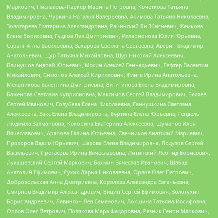
Маркович, Пислакова-Паркер Марина Петровна, Кочеткова Татьяна
Владимировна, Чуркина Наталья Валерьевна, Акимова Татьяна Николаевна,
Золотарева Екатерина Александровна, Рачинский Ян Збигневич, Жемкова
Елена Борисовна, Гудков Лев Дмитриевич, Илларионова Юлия Юрьевна,
Саранг Анна Васильевна, Захарова Светлана Сергеевна, Аверин Владимир
Анатольевич, Щур Татьяна Михайловна, Щур Николай Алексеевич,
Блинушов Андрей Юрьевич, Мосин Алексей Геннадьевич, Гефтер Валентин
Михайлович, Симонов Алексей Кириллович, Флиге Ирина Анатольевна,
Мельникова Валентина Дмитриевна, Вититинова Елена Владимировна,
Баженова Светлана Куприяновна, Максимов Сергей Владимирович, Беляев
Сергей Иванович, Голубева Елена Николаевна, Ганнушкина Светлана
Алексеевна, Закс Елена Владимировна, Буртина Елена Юрьевна, Гендель
Людмила Залмановна, Кокорина Екатерина Алексеевна, Шуманов Илья
Вячеславович, Арапова Галина Юрьевна, Свечников Анатолий Мариевич,
Прохоров Вадим Юрьевич, Шахова Елена Владимировна, Подузов Сергей
Васильевич, Протасова Ирина Вячеславовна, Литинский Леонид Борисович,
Лукашевский Сергей Маркович, Бахмин Вячеслав Иванович, Шабад
Анатолий Ефимович, Сухих Дарья Николаевна, Орлов Олег Петрович,
Добровольская Анна Дмитриевна, Королева Александра Евгеньевна,
Смирнов Владимир Александрович, Вицин Сергей Ефимович, Золотухин
Борис Андреевич, Левинсон Лев Семенович, Локшина Татьяна Иосифовна,
Орлов Олег Петрович, Полякова Мара Федоровна, Резник Генри Маркович,