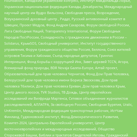
Foundation, Канадский украинский конгресс, Институт Макдональда-Лорье,
Украинская национальная федерация Канады, Декабристы, Международный
научный центр им Вудро Вильсона, Свободная пресса, Возрождение,
Всеукраинский духовный центр , Риддл, Русский антивоенный комитет в
Швеции, Проект Медуза, Фонд Андрея Сахарова, Форум свободной России,
Лига Свободных Наций, Transparеncy International, Форум Свободных
Народов ПостРоссии, Солидарность с гражданским движением в России –
Solidarus, КрымSOS, Свободный университет, Институт государственного
управления, Форум гражданского общества Россия, Беллона, Союз жителей
островов Тисима и Хабомаи, Съезд народных депутатов, Гринпис
Интернешнл, Фонд борьбы с коррупцией Инк, Завет церквей TCCN, Агора,
Всемирный фонд природы, BDR Novaja Gazeta-Europe, Алтай проект,
Образовательный дом прав человека Чернигов, Фонд Дом Прав Человека,
Белорусский дом прав человека имени Бориса Звозскова, Дом прав
человека Тбилиси, Дом прав человека Ереван, Дом прав человека Крым,
Центр дикого лосося, TVR Studios, ТВ Дождь, Центр европейских
исследований им Вилфрида Мартенса, Сетевое объединение журналистов
расследователей, АЛЛАТРА, За свободную Россию, Свободная Бурятия, Uralic,
UnKremlin, Международная федерация транспортных рабочих, ИстЧам
Финланд, Гудзоновский институт, Фонд Демократического Развития,
Комитет-2024, Центрально-Европейский университет, Центр
восточноевропейских и международных исследований, Общество
Сторожевой башни, Библии и трактатов Свидетелей Иеговы, Гражданский