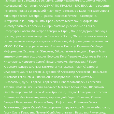
партнерства, Гражданское действие, Центр независимых социологических
исследований, Сутяжник, АКАДЕМИЯ ПО ПРАВАМ ЧЕЛОВЕКА, Центр развития
некоммерческих организаций, Частное учреждение в Калининграде Совета
Министров северных стран, Гражданское содействие, Трансперенси
Интернешнл-Р, Центр Защиты Прав Средств Массовой Информации,
Институт развития прессы - Сибирь, Частное учреждение в Санкт-
Петербурге Совета Министров Северных Стран, Фонд поддержки свободы
прессы, Гражданский контроль, Человек и Закон, Общественная комиссия
по сохранению наследия академика Сахарова, Информационное агентство
МЕМО. РУ, Институт региональной прессы, Институт Развития Свободы
Информации, Экозащита!-Женсовет, Общественный вердикт, Евразийская
антимонопольная ассоциация, Бедушев Петр Петрович, Дзугкоева Регина
Николаевна, Кривенко Сергей Владимирович, Милославский Павел
Юрьевич, Шнырова Ольга Вадимовна, Чанышева Лилия Айратовна,
Сидорович Ольга Борисовна, Туровский Александр Алексеевич, Васильева
Анастасия Евгеньевна, Ривина Анна Валерьевна, Бойко Анатолий
Николаевич, Дугин Сергей Георгиевич, Пивоваров Андрей Сергеевич,
Аверин Виталий Евгеньевич, Барахоев Магомед Бекханович, Шарипков
Олег Викторович, Мошель Ирина Ароновна, Шведов Григорий Сергеевич,
Пономарев Лев Александрович, Каргалицкий Борис Юльевич, Созаев
Валерий Валерьевич, Исламов Тимур Рифгатович, Романова Ольга
Евгеньевна, Щаров Сергей Алексадрович, Цирульников Борис Альбертович,
Гасан Ольга Павловна, Паутов Юрий Анатольевич, Верховский Александр