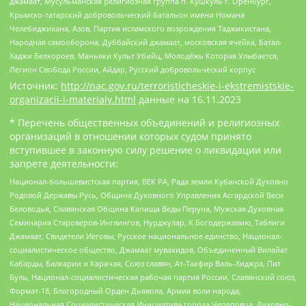
джамаат, Мусульманская религиозная группа п. Кушкуль г. Оренбург,
Крымско-татарский добровольческий батальон имени Номана
Челебиджихана, Азов, Партия исламского возрождения Таджикистана,
Народная самооборона, Дуббайский джамаат, московская ячейка, Батал-
Хаджи Белхороев, Маньяки Культ Убийц, Молодёжь Которая Улыбается,
Легион Свобода России, Айдар, Русский добровольческий корпус
Источник:
http://nac.gov.ru/terroristicheskie-i-ekstremistskie-
organizacii-i-materialy.html
данные на
16.11.2023
* Перечень общественных объединений и религиозных
организаций в отношении которых судом принято
вступившее в законную силу решение о ликвидации или
запрете деятельности:
Национал-большевистская партия, ВЕК РА, Рада земли Кубанской Духовно
Родовой Державы Русь, Община Духовного Управления Асгардской Веси
Беловодья, Славянская Община Капища Веды Перуна, Мужская Духовная
Семинария Староверов-Инглингов, Нурджулар, К Богодержавию, Таблиги
Джамаат, Свидетели Иеговы, Русское национальное единство, Национал-
социалистическое общество, Джамаат мувахидов, Объединенный Вилайат
Кабарды, Балкарии и Карачая, Союз славян, Ат-Такфир Валь-Хиджра, Пит
Буль, Национал-социалистическая рабочая партия России, Славянский союз,
Формат-18, Благородный Орден Дьявола, Армия воли народа,
Национальная Социалистическая Инициатива города Череповца, Духовно-