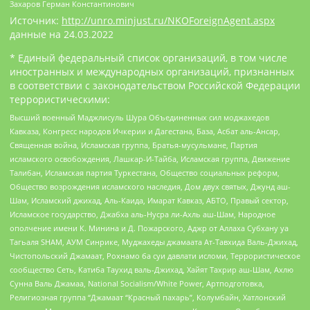
Захаров Герман Константинович
Источник:
http://unro.minjust.ru/NKOForeignAgent.aspx
данные на
24.03.2022
* Единый федеральный список организаций, в том числе
иностранных и международных организаций, признанных
в соответствии с законодательством Российской Федерации
террористическими:
Высший военный Маджлисуль Шура Объединенных сил моджахедов
Кавказа, Конгресс народов Ичкерии и Дагестана, База, Асбат аль-Ансар,
Священная война, Исламская группа, Братья-мусульмане, Партия
исламского освобождения, Лашкар-И-Тайба, Исламская группа, Движение
Талибан, Исламская партия Туркестана, Общество социальных реформ,
Общество возрождения исламского наследия, Дом двух святых, Джунд аш-
Шам, Исламский джихад, Аль-Каида, Имарат Кавказ, АБТО, Правый сектор,
Исламское государство, Джабха аль-Нусра ли-Ахль аш-Шам, Народное
ополчение имени К. Минина и Д. Пожарского, Аджр от Аллаха Субхану уа
Тагьаля SHAM, АУМ Синрике, Муджахеды джамаата Ат-Тавхида Валь-Джихад,
Чистопольский Джамаат, Рохнамо ба суи давлати исломи, Террористическое
сообщество Сеть, Катиба Таухид валь-Джихад, Хайят Тахрир аш-Шам, Ахлю
Сунна Валь Джамаа, National Socialism/White Power, Артподготовка,
Религиозная группа “Джамаат “Красный пахарь”, Колумбайн, Хатлонский