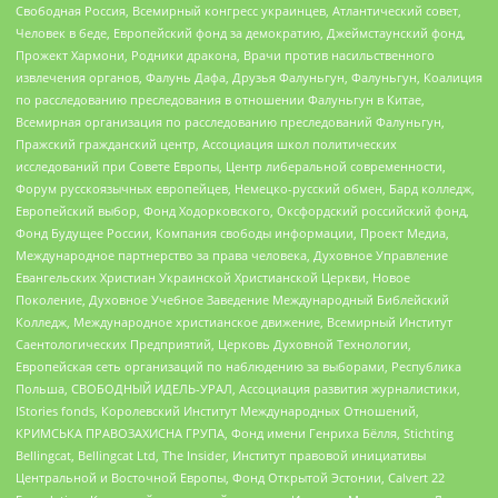
Свободная Россия, Всемирный конгресс украинцев, Атлантический совет,
Человек в беде, Европейский фонд за демократию, Джеймстаунский фонд,
Прожект Хармони, Родники дракона, Врачи против насильственного
извлечения органов, Фалунь Дафа, Друзья Фалуньгун, Фалуньгун, Коалиция
по расследованию преследования в отношении Фалуньгун в Китае,
Всемирная организация по расследованию преследований Фалуньгун,
Пражский гражданский центр, Ассоциация школ политических
исследований при Совете Европы, Центр либеральной современности,
Форум русскоязычных европейцев, Немецко-русский обмен, Бард колледж,
Европейский выбор, Фонд Ходорковского, Оксфордский российский фонд,
Фонд Будущее России, Компания свободы информации, Проект Медиа,
Международное партнерство за права человека, Духовное Управление
Евангельских Христиан Украинской Христианской Церкви, Новое
Поколение, Духовное Учебное Заведение Международный Библейский
Колледж, Международное христианское движение, Всемирный Институт
Саентологических Предприятий, Церковь Духовной Технологии,
Европейская сеть организаций по наблюдению за выборами, Республика
Польша, СВОБОДНЫЙ ИДЕЛЬ-УРАЛ, Ассоциация развития журналистики,
IStories fonds, Королевский Институт Международных Отношений,
КРИМСЬКА ПРАВОЗАХИСНА ГРУПА, Фонд имени Генриха Бёлля, Stichting
Bellingcat, Bellingcat Ltd, The Insider, Институт правовой инициативы
Центральной и Восточной Европы, Фонд Открытой Эстонии, Calvert 22