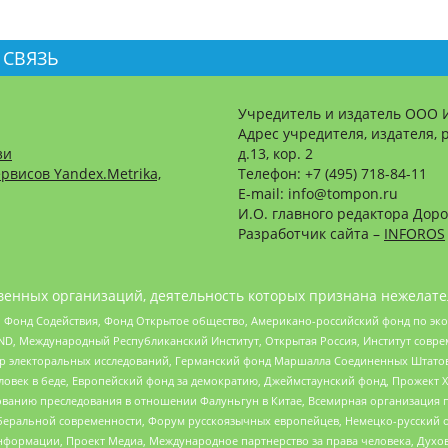
 СВЯЗЬ
Учредитель и издатель ООО 
Адрес учредителя, издателя, р
зи
д.13, кор. 2
рвисов Yandex.Metrika,
Телефон: +7 (495) 718-84-11
E-mail: info@tompon.ru
И.О. главного редактора Доро
Разработчик сайта –
INFOROS
енных организаций, деятельность которых признана нежелате
 Фонд Содействия, Фонд Открытое общество, Американо-российский фонд по э
 Международный Республиканский Институт, Открытая Россия, Институт совре
р электоральных исследований, Германский фонд Маршалла Соединенных Штатов
еловек в беде, Европейский фонд за демократию, Джеймстаунский фонд, Прожект
дованию преследования в отношении Фалуньгун в Китае, Всемирная организация 
беральной современности, Форум русскоязычных европейцев, Немецко-русский о
формации, Проект Медиа, Международное партнерство за права человека, Духов