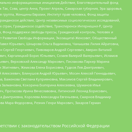
социально-информационных инициатив Действие, Благотворительный фонд
Так, Сова, центр Анна, Проект Апрель, Самарская губерния, Эра здоровья,
я группа, Женщины Евразии, Институт прав человека, Фонд защиты
Гражданское действие, Центр независимых социологических исследований,
стран, Гражданское содействие, Трансперенси Интернешнл-Р, Центр
н, Фонд поддержки свободы прессы, Гражданский контроль, Человек и
тут Развития Свободы Информации, Экозащита!-Женсовет, Общественный
й Павел Юрьевич, Шнырова Ольга Вадимовна, Чанышева Лилия Айратовна,
ин Сергей Георгиевич, Пивоваров Андрей Сергеевич, Аверин Виталий
вич, Каргалицкий Борис Юльевич, Созаев Валерий Валерьевич, Исламов
льевич, Верховский Александр Маркович, Пислакова-Паркер Марина
н Збигневич, Жемкова Елена Борисовна, Гудков Лев Дмитриевич,
й Алексеевич, Блинушов Андрей Юрьевич, Мосин Алексей Геннадьевич,
а, Баженова Светлана Куприяновна, Максимов Сергей Владимирович,
а Залмановна, Кокорина Екатерина Алексеевна, Шуманов Илья
ч, Протасова Ирина Вячеславовна, Литинский Леонид Борисович,
а Дмитриевна, Королева Александра Евгеньевна, Смирнов Владимир
ова Мара Федоровна, Резник Генри Маркович, Захаров Герман
етствии с законодательством Российской Федерации