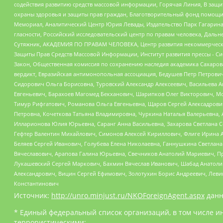
содействия развитию средств массовой информации, Горячая Линия, В защ
охраны здоровья и защиты прав граждан, Благотворительный фонд помощи ос
Мемориал, Аналитический Центр Юрия Левады, Издательство Парк Гагарина
гласности, Российский исследовательский центр по правам человека, Даль
Сутяжник, АКАДЕМИЯ ПО ПРАВАМ ЧЕЛОВЕКА, Центр развития некоммерческих
Защиты Прав Средств Массовой Информации, Институт развития прессы - Си
Закон, Общественная комиссия по сохранению наследия академика Сахаров
вердикт, Евразийская антимонопольная ассоциация, Бедушев Петр Петрови
Сидорович Ольга Борисовна, Туровский Александр Алексеевич, Васильева А
Евгеньевич, Барахоев Магомед Бекханович, Шарипков Олег Викторович, М
Тимур Рифгатович, Романова Ольга Евгеньевна, Щаров Сергей Алексадрови
Петровна, Кочеткова Татьяна Владимировна, Чуркина Наталья Валерьевна, 
Илларионова Юлия Юрьевна, Саранг Анна Васильевна, Захарова Светлана 
Гефтер Валентин Михайлович, Симонов Алексей Кириллович, Флиге Ирина 
Беляев Сергей Иванович, Голубева Елена Николаевна, Ганнушкина Светлана
Вячеславович, Арапова Галина Юрьевна, Свечников Анатолий Мариевич, П
Лукашевский Сергей Маркович, Бахмин Вячеслав Иванович, Шабад Анатоли
Александрович, Вицин Сергей Ефимович, Золотухин Борис Андреевич, Леви
Константинович
Источник:
http://unro.minjust.ru/NKOForeignAgent.aspx
данн
* Единый федеральный список организаций, в том числе и
террористическими: