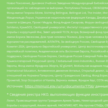
Новое Поколение, Духовное Учебное Заведение Международный Библейский
организаций по наблюдению за выборами, Республика Польша, СВОБОДНЫЙ
Фонд имени Генриха Бёлля, Stichting Bellingcat, Bellingcat Ltd, The Inside
Макдональда-Лорье, Украинская национальная федерация Канады, Декабрис
комитет в Швеции, Проект Медуза, Фонд Андрея Сахарова, Форум свободной 
Solidarus, КрымSOS, Свободный университет, Институт государственного у
борьбы с коррупцией Инк, Завет церквей TCCN, Агора, Всемирный фонд при
имени Бориса Звозскова, Дом прав человека Тбилиси, Дом прав человека Ер
журналистов расследователей, АЛЛАТРА, За свободную Россию, Свободная Б
Комитет-2024, Центрально-Европейский университет, Центр восточноевроп
европейской политики, Академическая сеть Восточная Европа, Российский к
поддержки, Свободная Россия Берлин, Свободная Россия Северный Рейн-Вест
Крымскотатарский Ресурсный Центр, Глобальный союз IndustriALL, Russian E
Европы, Фонд имени Фридриха Эберта, XZ gGmbH, Мобильная академия поддержк
International Education, Антивоенное движение Антальи, Открытый диало
отношений им Нормана Патерсона, Центр Гражданских Свобод, Фонд Бориса
Прометей, Stop Occupation of Karelia, Вернись живым, Фридом Хаус, СОТА 
Источник:
https://minjust.gov.ru/ru/documents/7756/
данные
* Сведения реестра НКО, выполняющих функции иностранн
Лилит, Правозащитная группа Гражданин.Армия.Право, Нижегородский цент
борьбы с коррупцией, Альянс врачей, НАСИЛИЮ.НЕТ, Мы против СПИДа, СВЕ