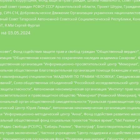
орьбы с коррупцией, Фонд защиты прав граждан, Штабы Навального, Совет гражд
ный совет граждан РСФСР СССР Архангельской области, Проект Штурм, Граждане 
tsApp, СИЧ-С14, Добровольческое Движение Организации украинских националисто
ный Совет Татарской Автономной Советской Социалистической Республики, Кон
БТ, Я.МЫ Сергей Фургал
 на
03.05.2024
мная некоммерческая организация "Центр по работе с проблемой насилия "НАСИЛИЮ.НЕТ", Межрегиональный профессиональный союз работников здравоохранения "Альянс врачей", Юридическое лицо, зарегистрированное в Латвийской Республике, SIA "Medusa Project" (регистрационный номер 40103797863, дата регистрации 10.06.2014), Некоммерческая организация "Фонд по борьбе с коррупцией", Автономная некоммерческая организация "Институт права и публичной политики", Баданин Роман Сергеевич, Гликин Максим Александрович, Железнова Мария Михайловна, Лукьянова Юлия Сергеевна, Маетная Елизавета Витальевна, Маняхин Петр Борисович, Чуракова Ольга Владимировна, Ярош Юлия Петровна, Юридическое лицо "The Insider SIA", зарегистрированное в Риге, Латвийская Республика (дата регистрации 26.06.2015), являющееся администратором доменного имени интернет-издания "The Insider SIA", https://theins.ru, Постернак Алексей Евгеньевич, Рубин Михаил Аркадьевич, Анин Роман Александрович, Юридическое лицо Istories fonds, зарегистрированное в Латвийской Республике (регистрационный номер 50008295751, дата регистрации 24.02.2020), Великовский Дмитрий Александрович, Долинина Ирина Николаевна, Мароховская Алеся Алексеевна, Шлейнов Роман Юрьевич, Шмагун Олеся Валентиновна, Общество с ограниченной ответственностью "Альтаир 2021", Общество с ограниченной ответственностью "Вега 2021", Общество с ограниченной ответственностью "Главный редактор 2021", Общество с ограниченной ответственностью "Ромашки монолит", Важенков Артем Валерьевич, Ивановская областная общественная организация "Центр гендерных исследований", Гурман Юрий Альбертович, Медиапроект "ОВД-Инфо", Егоров Владимир Владимирович, Жилинский Владимир Александрович, Общество с ограниченной ответственностью "ЗП", Иванова София Юрьевна, Карезина Инна Павловна, Кильтау Екатерина Викторовна, Петров Алексей Викторович, Пискунов Сергей Евгеньевич, Смирнов Сергей Сергеевич, Тихонов Михаил Сергеевич, Общество с ограниченной ответственностью "ЖУРНАЛИСТ-ИНОСТРАННЫЙ АГЕНТ", Арапова Галина Юрьевна, Вольтская Татьяна Анатольевна, Американская компания "Mason G.E.S. Anonymous Foundation" (США), являющаяся владельцем интернет-издания https://mnews.world/, Компания "Stichting Bellingcat", зарегистрированная в Нидерландах (дата регистрации 11.07.2018), Захаров Андрей Вячеславович, Клепиковская Екатерина Дмитриевна, Общество с ограниченной ответственностью "МЕМО", Перл Роман Александрович, Симонов Евгений Алексеевич, Соловьева Елена Анатольевна, Сотников Даниил Владимирович, Сурначева Елизавета Дмитриевна, Автономная некоммерческая организация по защите прав человека и информированию населения "Якутия – Наше Мнение", Общество с ограниченной ответственностью "Москоу диджитал медиа", с 26.01.2023 Общество с ограниченной ответственностью "Чайка Белые сады", Ветошкина Валерия Валерьевна, Заговора Максим Александрович, Межрегиональное общественное движение "Российская ЛГБТ - сеть", Оленичев Максим Владимирович, Павлов Иван Юрьевич, Скворцова Елена Сергеевна, Общество с ограниченной ответственностью "Как бы инагент", Кочетков Игорь Викторович, Общество с ограниченной ответственностью "Честные выборы", Еланчик Олег Александрович, Общество с ограниченной ответственностью "Нобелевский призыв", Гималова Регина Эмилевна, Григорьев Андрей Валерьевич, Григорьева Алина Александровна, Ассоциация по содействию защите прав призывников, альтернативнослужащих и военнослужащих "Правозащитная группа "Гражданин.Армия.Право", Хисамова Регина Фаритовна, Автономная некоммерческая организация по реализации социально-правовых программ "Лилит", Дальн