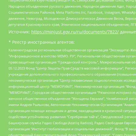
Патриотический клуб-Новокузнецк/РПК, Сибирский державный союз, Фонд б
Народное объединение русского движения, Народное движение Адат, Народ
Социалистических Районов, Meta Platforms Inc, Facebook, Instagram, Wha
движение, Невоград, Молодежное Демократическое Движение Весна, Верхов
депутатов Красноярского края, Этническое национальное объединение, ЛГ
Источник:
https://minjust.gov.ru/ru/documents/7822/
данные
* Реестр иностранных агентов:
Калининградская региональная общественная организация "Экозащита!-Женсовет", Фонд содействия защите прав и свобод граждан "Общественный вердикт", Фонд "Институт Развития Свободы Информации", Частное учреждение "Информационное агентство МЕМО. РУ", Региональная общественная организация "Общественная комиссия по сохранению наследия академика Сахарова", Фонд поддержки свободы прессы, Санкт-Петербургская общественная правозащитная организация "Гражданский контроль", Межрегиональная общественная организация "Информационно-просветительский центр "Мемориал", Региональный Фонд "Центр Защиты Прав Средств Массовой Информации", с 05.12.2023 Фонд "Центр Защиты Прав Средств массовой информации", Региональная общественная благотворительная организация помощи беженцам и мигрантам "Гражданское содействие", Негосударственное образовательное учреждение дополнительного профессионального образования (повышение квалификации) специалистов "АКАДЕМИЯ ПО ПРАВАМ ЧЕЛОВЕКА", Свердловская региональная общественная организация "Сутяжник", Автономная некоммерческая организация "Центр независимых социологических исследований", Союз общественных объединений "Российский исследовательский центр по правам человека", Региональное общественное учреждение научно-информационный центр "МЕМОРИАЛ", Некоммерческая организация "Фонд защиты гласности", Автономная некоммерческая организация "Институт прав человека", Городская общественная организация "Екатеринбургское общество "МЕМОРИАЛ", Городская общественная организация "Рязанское историко-просветительское и правозащитное общество "Мемориал" (Рязанский Мемориал), Челябинский региональный орган общественной самодеятельности – женское общественное объединение "Женщины Евразии", Челябинский региональный орган общественной самодеятельности "Уральская правозащитная группа", Фонд содействия защите здоровья и социальной справедливости имени Андрея Рылькова, Автономная Некоммерческая Организация "Аналитический Центр Юрия Левады", Автономная некоммерческая организация социальной поддержки населения "Проект Апрель", Региональная общественная организация помощи женщинам и детям, находящимся в кризисной ситуации "Информационно-методический центр "Анна", Фонд содействия развитию массовых коммуникаций и правовому просвещению "Так-так-Так", Фонд содействия устойчивому развитию "Серебряная тайга", Свердловский региональный общественный фонд социальных проектов "Новое время", "Idel.Реалии", Кавказ.Реалии, Крым.Реалии, Телеканал Настоящее Время, Татаро-башкирская служба Радио Свобода (Azatliq Radiosi), Радио Свободная Европа/Радио Свобода (PCE/PC), "Сибирь.Реалии", "Фактограф", Благотворительный фонд помощи осужденным и их семьям, Автономная некоммерческая организация "Институт глобализации и социальных движений", Фонд "В защиту прав заключенных", Частное учреждение "Центр поддержки и содействия развитию средств массовой информации", Пензенский региональный общественный благотворительный фонд "Гражданский союз", "Север.Реалии", Некоммерческая организация Фонд "Правовая инициатива", Общество с ограниченной ответственностью "Радио Свободная Европа/Радио Свобода", Чешское информационное агентство "MEDIUM-ORIENT", Красноярская региональная общественная организация "Мы против СПИДа", Камалягин Денис Николаевич, Маркелов Сергей Евгеньевич, Пономарев Лев Александрович, Савицкая Людмила Алексеевна, Автоно