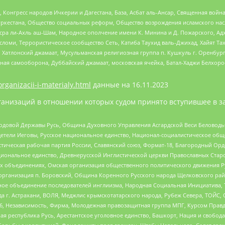
нгресс народов Ичкерии и Дагестана, База, Асбат аль-Ансар, Священная война,
уркестана, Общество социальных реформ, Общество возрождения исламского насл
Нусра ли-Ахль аш-Шам, Народное ополчение имени К. Минина и Д. Пожарского, Ад
сломи, Террористическое сообщество Сеть, Катиба Таухид валь-Джихад, Хайят Тах
, Хатлонский джамаат, Мусульманская религиозная группа п. Кушкуль г. Оренбу
ная самооборона, Дуббайский джамаат, московская ячейка, Батал-Хаджи Белхор
organizacii-i-materialy.html
данные на
16.11.2023
анизаций в отношении которых судом принято вступившее в з
 Родовой Державы Русь, Община Духовного Управления Асгардской Веси Беловод
детели Иеговы, Русское национальное единство, Национал-социалистическое об
истическая рабочая партия России, Славянский союз, Формат-18, Благородный Ор
ациональное единство, Древнерусской Инглистической церкви Православных Ста
ных объединениях, Омская организация общественного политического движения Р
рганизация п. Боровский, Община Коренного Русского народа Щелковского район
гиозное объединение последователей инглиизма, Народная Социальная Инициатива,
 г. Астрахани, ВОЛЯ, Меджлис крымскотатарского народа, Рубеж Севера, ТОЙС, 
6, Независимость, Фирма, Молодежная правозащитная группа МПГ, Курсом Правд
ая республика Русь, Арестантское уголовное единство, Башкорт, Нация и свобода,