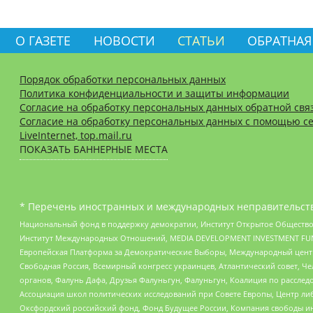
О ГАЗЕТЕ
НОВОСТИ
СТАТЬИ
ОБРАТНАЯ
Порядок обработки персональных данных
Политика конфиденциальности и защиты информации
Согласие на обработку персональных данных обратной свя
Согласие на обработку персональных данных с помощью се
LiveInternet, top.mail.ru
ПОКАЗАТЬ БАННЕРНЫЕ МЕСТА
* Перечень иностранных и международных неправительств
Национальный фонд в поддержку демократии, Институт Открытое Общество
Институт Международных Отношений, MEDIA DEVELOPMENT INVESTMENT FUND,
Европейская Платформа за Демократические Выборы, Международный цент
Свободная Россия, Всемирный конгресс украинцев, Атлантический совет, Ч
органов, Фалунь Дафа, Друзья Фалуньгун, Фалуньгун, Коалиция по рассле
Ассоциация школ политических исследований при Совете Европы, Центр ли
Оксфордский российский фонд, Фонд Будущее России, Компания свободы ин