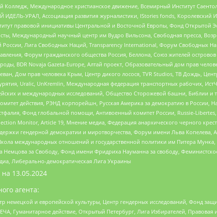
 Колледж, Международное христианское движение, Всемирный Институт Саентол
 ИДЕЛЬ-УРАЛ, Ассоциация развития журналистики, IStories fonds, Королевск
r, Институт правовой инициативы Центральной и Восточной Европы, Фонд Открытой Э
ты, Международный научный центр им Вудро Вильсона, Свободная пресса, Возро
России, Лига Свободных Наций, Transparеncy International, Форум Свободных Н
правления, Форум гражданского общества Россия, Беллона, Союз жителей острово
роды, BDR Novaja Gazeta-Europe, Алтай проект, Образовательный дом прав челов
еван, Дом прав человека Крым, Центр дикого лосося, TVR Studios, ТВ Дождь, Це
урятия, Uralic, UnKremlin, Международная федерация транспортных рабочих, Ист
ейских и международных исследований, Общество Сторожевой башни, Библии и тр
омитет действия, РЭНД корпорейшн, Русская Америка за демократию в России, Н
фалия, Фонд глобальной помощи, Антивоенный комитет России, Russie-Libertes, L
lection Monitor, Article 19, Мнение медиа, Федерация анархического черного кр
и гендерной демократии и миротворчества, Форум имени Льва Копелева, American C
г, Школа международных отношений и государственной политики им Питера Мунка
 Немцова за Свободу, Фонд имени Фридриха Науманна за свободу, Феминистско
медиа, Либерально-демократическая Лига Украины
 на
13.05.2024
ого агента:
р немецкой и европейской культуры, Центр гендерных исследований, Фонд защи
ЧА, Гуманитарное действие, Открытый Петербург, Лига Избирателей, Правовая 