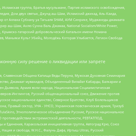
 Исламская группа, Братья-мусульмане, Партия исламского освобождения,
едия, Дом двух святых, Джунд аш-Шам, Исламский джихад, Аль-Каида,
жр от Аллаха Субхану уа Тагьаля SHAM, АУМ Синрике, Муджахеды джамаата
рир аш-Шам, Ахлю Сунна Валь Джамаа, National Socialism/White Power,
рг, Крымско-татарский добровольческий батальон имени Номана
оев, Маньяки Культ Убийц, Молодёжь Которая Улыбается, Легион Свобода
аконную силу решение о ликвидации или запрете
ья, Славянская Община Капища Веды Перуна, Мужская Духовная Семинария
щество, Джамаат мувахидов, Объединенный Вилайат Кабарды, Балкарии и
ден Дьявола, Армия воли народа, Национальная Социалистическая
роверов-Инглингов, Русский общенациональный союз, Движение против
усское национальное единство, Северное Братство, Клуб Болельщиков
а, Правый сектор, УНА - УНСО, Украинская повстанческая армия, Тризуб
 TulaSkins, Этнополитическое объединение Русские, Русское национальное
О противодействии экстремистской деятельности, РЕВТАТПОД,
ы и Единения, Каракольская инициативная группа, Автоград Крю, Союз
 Нация и свобода, W.H.С., Фалунь Дафа, Иртыш Ultras, Русский