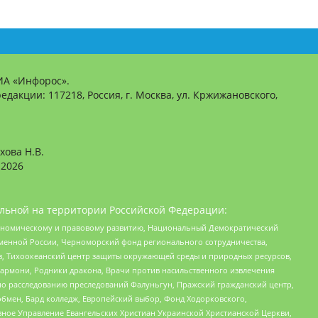
ИА «Инфорос».
едакции: 117218, Россия, г. Москва, ул. Кржижановского,
хова Н.В.
2026
льной на территории Российской Федерации:
кономическому и правовому развитию, Национальный Демократический
менной России, Черноморский фонд регионального сотрудничества,
, Тихоокеанский центр защиты окружающей среды и природных ресурсов,
 Хармони, Родники дракона, Врачи против насильственного извлечения
по расследованию преследований Фалуньгун, Пражский гражданский центр,
бмен, Бард колледж, Европейский выбор, Фонд Ходорковского,
ное Управление Евангельских Христиан Украинской Христианской Церкви,