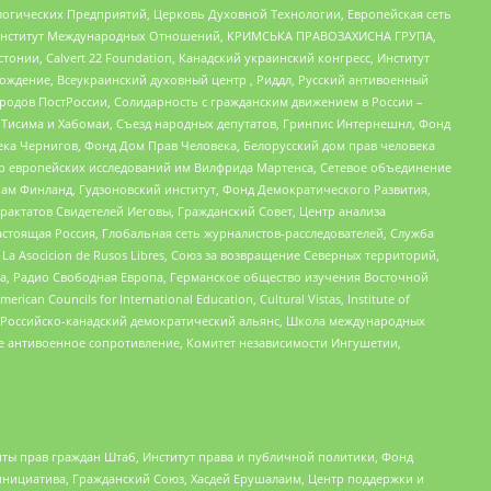
огических Предприятий, Церковь Духовной Технологии, Европейская сеть
ий Институт Международных Отношений, КРИМСЬКА ПРАВОЗАХИСНА ГРУПА,
стонии, Calvert 22 Foundation, Канадский украинский конгресс, Институт
ждение, Всеукраинский духовный центр , Риддл, Русский антивоенный
ародов ПостРоссии, Солидарность с гражданским движением в России –
в Тисима и Хабомаи, Съезд народных депутатов, Гринпис Интернешнл, Фонд
ека Чернигов, Фонд Дом Прав Человека, Белорусский дом прав человека
нтр европейских исследований им Вилфрида Мартенса, Сетевое объединение
Чам Финланд, Гудзоновский институт, Фонд Демократического Развития,
актатов Свидетелей Иеговы, Гражданский Совет, Центр анализа
астоящая Россия, Глобальная сеть журналистов-расследователей, Служба
a Asocicion de Rusos Libres, Союз за возвращение Северных территорий,
еста, Радио Свободная Европа, Германское общество изучения Восточной
ouncils for International Education, Cultural Vistas, Institute of
, Российско-канадский демократический альянс, Школа международных
е антивоенное сопротивление, Комитет независимости Ингушетии,
ты прав граждан Штаб, Институт права и публичной политики, Фонд
инициатива, Гражданский Союз, Хасдей Ерушалаим, Центр поддержки и