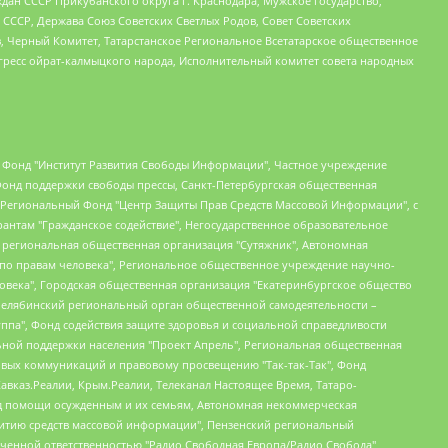
ан СССР Прикубанского округа г. Краснодара, Мужское государство,
СССР, Держава Союз Советских Светлых Родов, Совет Советских
в, Черный Комитет, Татарстанское Региональное Всетатарское общественное
гресс ойрат-калмыцкого народа, Исполнительный комитет совета народных
евосточное общественное движение "Маяк", Санкт-Петербургская ЛГБТ-инициативная группа "Выход", Инициативная группа ЛГБТ+ "Реверс", Алексеев Андрей Викторович, Бекбулатова Таисия Львовна, Беляев Иван Михайлович, Владыкина Елена Сергеевна, Гельман Марат Александрович, Никульшина Вероника Юрьевна, Толоконникова Надежда Андреевна, Шендерович Виктор Анатольевич, Общество с ограниченной ответственностью "Данное сообщение", Общество с ограниченной ответственностью Издательский дом "Новая глава", Айнбиндер Александра Александровна, Московский комьюнити-центр для ЛГБТ+инициатив, Благотворительный фонд развития филантропии, Deutsche Welle (Германия, Kurt-Schumacher-Strasse 3, 53113 Bonn), Борзунова Мария Михайловна, Воробьев Виктор Викторович, Голубева Анна Львовна, Константинова Алла Михайловна, Малкова Ирина Владимировна, Мурадов Мурад Абдулгалимович, Осетинская Елизавета Николаевна, Понасенков Евгений Николаевич, Ганапольский Матвей Юрьевич, Киселев Евгений Алексеевич, Борухович Ирина Григорьевна, Дремин Иван Тимофеевич, Дубровский Дмитрий Викторович, Красноярская региональная общественная организация поддержки и развития альтернативных образовательных технологий и межкультурных коммуникаций "ИНТЕРРА", Маяковская Екатерина Алексеевна, Фейгин Марк Захарович, Филимонов Андрей Викторович, Дзугкоева Регина Николаевна, Доброхотов Роман Александрович, Дудь Юрий Александрович, Елкин Сергей Владимирович, Кругликов Кирилл Игоревич, Сабунаева Мария Леонидовна, Семенов Алексей Владимирович, Шаинян Карен Багратович, Шульман Екатерина Михайловна, Асафьев Артур Валерьевич, Вахштайн Виктор Семенович, Венедиктов Алексей Алексеевич, Лушникова Екатерина Евгеньевна, Волков Леонид Михайлович, Невзоров Александр Глебович, Пархоменко Сергей Борисович, Сироткин Ярослав Николаевич, Кара-Мурза Владимир Владимирович, Баранова Наталья Владимировна, Гозман Леонид Яковлевич, Кагарлицкий Борис Юльевич, Климарев Михаил Валерьевич, Милов Владимир Станиславович, Автономная некоммерческая организация Краснодарский центр современного искусства "Типография", Моргенштерн Алишер Тагирович, Соболь Любовь Эдуардовна, Общество с ограниченной ответственностью "ЛИЗА НОРМ", Каспаров Гарри Кимович, Ходорковский Михаил Борисович, Общество с ограниченной ответственностью "Апрельские тезисы", Данилович Ирина Брониславовна, Кашин Олег Владимирович, Петров Николай Владимирович, Пивоваров Алексей Владимирович, Соколов Михаил Владимирович, Цветкова Юлия Владимировна, Чичваркин Евгений Александрович, Комитет против пыток/Команда против пыток, Общество с ограниченной ответственностью "Первый научный", Общество с ограниченной ответственностью "Вертолет и ко", Белоцерковская Вероника Борисовна, Кац Максим Евгеньевич, Лазарева Татьяна Юрьевна, Шаведдинов Руслан Табризович, Яшин Илья Валерьевич, Общество с ограниченной ответственностью "Иноагент ААВ", Алешковский Дмитрий Петрович, Альбац Евгения Марковна, Быков Дмитрий Львович, Галямина Юлия Евгеньевна, Лойко Сергей Леонидович, Мартынов Кирилл Константинович, Медведев Сергей Александрович, Крашенинников Федор Геннадиевич, Гордеева Катерина Вл