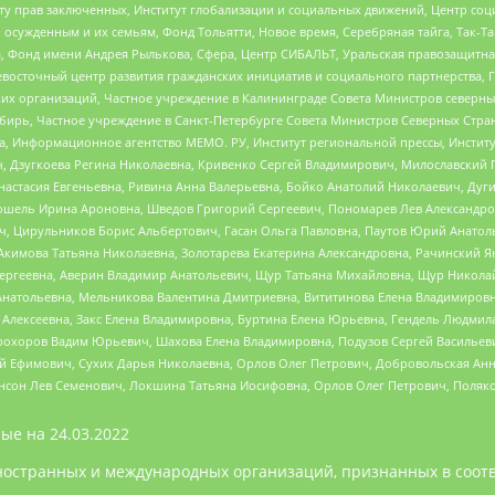
иту прав заключенных, Институт глобализации и социальных движений, Центр 
ужденным и их семьям, Фонд Тольятти, Новое время, Серебряная тайга, Так-Так-
, Фонд имени Андрея Рылькова, Сфера, Центр СИБАЛЬТ, Уральская правозащитна
невосточный центр развития гражданских инициатив и социального партнерства, 
 организаций, Частное учреждение в Калининграде Совета Министров северных 
бирь, Частное учреждение в Санкт-Петербурге Совета Министров Северных Стра
а, Информационное агентство МЕМО. РУ, Институт региональной прессы, Инсти
ч, Дзугкоева Регина Николаевна, Кривенко Сергей Владимирович, Милославски
настасия Евгеньевна, Ривина Анна Валерьевна, Бойко Анатолий Николаевич, Дуг
ошель Ирина Ароновна, Шведов Григорий Сергеевич, Пономарев Лев Александро
ч, Цирульников Борис Альбертович, Гасан Ольга Павловна, Паутов Юрий Анато
Акимова Татьяна Николаевна, Золотарева Екатерина Александровна, Рачинский Я
Сергеевна, Аверин Владимир Анатольевич, Щур Татьяна Михайловна, Щур Никола
Анатольевна, Мельникова Валентина Дмитриевна, Вититинова Елена Владимировн
 Алексеевна, Закс Елена Владимировна, Буртина Елена Юрьевна, Гендель Людмил
рохоров Вадим Юрьевич, Шахова Елена Владимировна, Подузов Сергей Васильеви
й Ефимович, Сухих Дарья Николаевна, Орлов Олег Петрович, Добровольская Анн
нсон Лев Семенович, Локшина Татьяна Иосифовна, Орлов Олег Петрович, Поляк
ые на
24.03.2022
ностранных и международных организаций, признанных в соотв