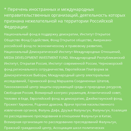
* Перечень иностранных и международных
неправительственных организаций, деятельность которых
признана нежелательной на территории Российской
Федерации:
Национальный фонд в поддержку демократии, Институт Открытое
Общество Фонд Содействия, Фонд Открытое общество, Американо-
российский фонд по экономическому и правовому развитию,
Национальный Демократический Институт Международных Отношений,
MEDIA DEVELOPMENT INVESTMENT FUND, Международный Республиканский
Институт, Открытая Россия, Институт современной России, Черноморский
фонд регионального сотрудничества, Европейская Платформа за
Демократические Выборы, Международный центр электоральных
исследований, Германский фонд Маршалла Соединенных Штатов,
Тихоокеанский центр защиты окружающей среды и природных ресурсов,
Свободная Россия, Всемирный конгресс украинцев, Атлантический совет,
Человек в беде, Европейский фонд за демократию, Джеймстаунский фонд,
Прожект Хармони, Родники дракона, Врачи против насильственного
извлечения органов, Фалунь Дафа, Друзья Фалуньгун, Фалуньгун, Коалиция
по расследованию преследования в отношении Фалуньгун в Китае,
Всемирная организация по расследованию преследований Фалуньгун,
Пражский гражданский центр, Ассоциация школ политических