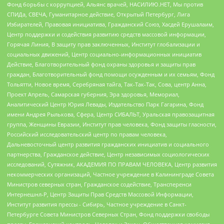
Фонд борьбы с коррупцией, Альянс врачей, НАСИЛИЮ.НЕТ, Мы против
СПИДа, СВЕЧА, Гуманитарное действие, Открытый Петербург, Лига
Избирателей, Правовая инициатива, Гражданский Союз, Хасдей Ерушалаим,
Центр поддержки и содействия развитию средств массовой информации,
Горячая Линия, В защиту прав заключенных, Институт глобализации и
социальных движений, Центр социально-информационных инициатив
Действие, Благотворительный фонд охраны здоровья и защиты прав
граждан, Благотворительный фонд помощи осужденным и их семьям, Фонд
Тольятти, Новое время, Серебряная тайга, Так-Так-Так, Сова, центр Анна,
Проект Апрель, Самарская губерния, Эра здоровья, Мемориал,
Аналитический Центр Юрия Левады, Издательство Парк Гагарина, Фонд
имени Андрея Рылькова, Сфера, Центр СИБАЛЬТ, Уральская правозащитная
группа, Женщины Евразии, Институт прав человека, Фонд защиты гласности,
Российский исследовательский центр по правам человека,
Дальневосточный центр развития гражданских инициатив и социального
партнерства, Гражданское действие, Центр независимых социологических
исследований, Сутяжник, АКАДЕМИЯ ПО ПРАВАМ ЧЕЛОВЕКА, Центр развития
некоммерческих организаций, Частное учреждение в Калининграде Совета
Министров северных стран, Гражданское содействие, Трансперенси
Интернешнл-Р, Центр Защиты Прав Средств Массовой Информации,
Институт развития прессы - Сибирь, Частное учреждение в Санкт-
Петербурге Совета Министров Северных Стран, Фонд поддержки свободы