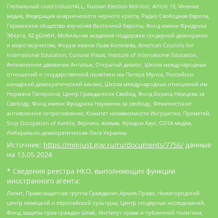
Глобальный союз IndustriALL, Russian Election Monitor, Article 19, Мнение
медиа, Федерация анархического черного креста, Радио Свободная Европа,
Германское общество изучения Восточной Европы, Фонд имени Фридриха
Эберта, XZ gGmbH, Мобильная академия поддержки гендерной демократии
и миротворчества, Форум имени Льва Копелева, American Councils for
International Education, Cultural Vistas, Institute of International Education,
Антивоенное движение Антальи, Открытый диалог, Школа международных
отношений и государственной политики им Питера Мунка, Российско-
канадский демократический альянс, Школа международных отношений им
Нормана Патерсона, Центр Гражданских Свобод, Фонд Бориса Немцова за
Свободу, Фонд имени Фридриха Науманна за свободу, Феминистское
антивоенное сопротивление, Комитет независимости Ингушетии, Прометей,
Stop Occupation of Karelia, Вернись живым, Фридом Хаус, СОТА медиа,
Либерально-демократическая Лига Украины
Источник:
https://minjust.gov.ru/ru/documents/7756/
данные
на
13.05.2024
* Сведения реестра НКО, выполняющих функции
иностранного агента:
Лилит, Правозащитная группа Гражданин.Армия.Право, Нижегородский
центр немецкой и европейской культуры, Центр гендерных исследований,
Фонд защиты прав граждан Штаб, Институт права и публичной политики,