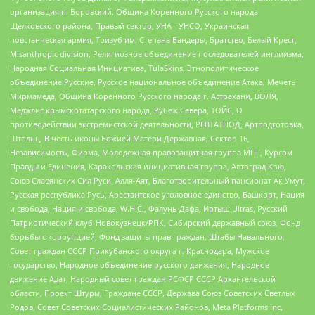
организация п. Боровский, Община Коренного Русского народа
Щелковского района, Правый сектор, УНА - УНСО, Украинская
повстанческая армия, Тризуб им. Степана Бандеры, Братство, Белый Крест,
Misanthropic division, Религиозное объединение последователей инглиизма,
Народная Социальная Инициатива, TulaSkins, Этнополитическое
объединение Русские, Русское национальное объединение Атака, Мечеть
Мирмамеда, Община Коренного Русского народа г. Астрахани, ВОЛЯ,
Меджлис крымскотатарского народа, Рубеж Севера, ТОЙС, О
противодействии экстремистской деятельности, РЕВТАТПОД, Артподготовка,
Штольц, В честь иконы Божией Матери Державная, Сектор 16,
Независимость, Фирма, Молодежная правозащитная группа МПГ, Курсом
Правды и Единения, Каракольская инициативная группа, Автоград Крю,
Союз Славянских Сил Руси, Алля-Аят, Благотворительный пансионат Ак Умут,
Русская республика Русь, Арестантское уголовное единство, Башкорт, Нация
и свобода, Нация и свобода, W.H.С., Фалунь Дафа, Иртыш Ultras, Русский
Патриотический клуб-Новокузнецк/РПК, Сибирский державный союз, Фонд
борьбы с коррупцией, Фонд защиты прав граждан, Штабы Навального,
Совет граждан СССР Прикубанского округа г. Краснодара, Мужское
государство, Народное объединение русского движения, Народное
движение Адат, Народный совет граждан РСФСР СССР Архангельской
области, Проект Штурм, Граждане СССР, Держава Союз Советских Светлых
Родов, Совет Советских Социалистических Районов, Meta Platforms Inc,