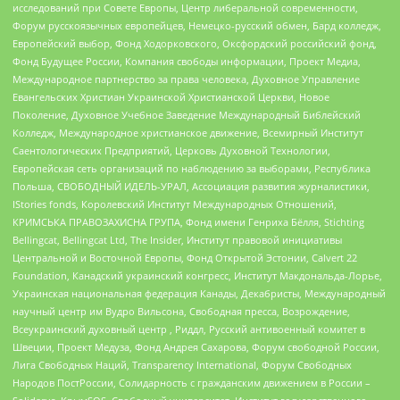
исследований при Совете Европы, Центр либеральной современности,
Форум русскоязычных европейцев, Немецко-русский обмен, Бард колледж,
Европейский выбор, Фонд Ходорковского, Оксфордский российский фонд,
Фонд Будущее России, Компания свободы информации, Проект Медиа,
Международное партнерство за права человека, Духовное Управление
Евангельских Христиан Украинской Христианской Церкви, Новое
Поколение, Духовное Учебное Заведение Международный Библейский
Колледж, Международное христианское движение, Всемирный Институт
Саентологических Предприятий, Церковь Духовной Технологии,
Европейская сеть организаций по наблюдению за выборами, Республика
Польша, СВОБОДНЫЙ ИДЕЛЬ-УРАЛ, Ассоциация развития журналистики,
IStories fonds, Королевский Институт Международных Отношений,
КРИМСЬКА ПРАВОЗАХИСНА ГРУПА, Фонд имени Генриха Бёлля, Stichting
Bellingcat, Bellingcat Ltd, The Insider, Институт правовой инициативы
Центральной и Восточной Европы, Фонд Открытой Эстонии, Calvert 22
Foundation, Канадский украинский конгресс, Институт Макдональда-Лорье,
Украинская национальная федерация Канады, Декабристы, Международный
научный центр им Вудро Вильсона, Свободная пресса, Возрождение,
Всеукраинский духовный центр , Риддл, Русский антивоенный комитет в
Швеции, Проект Медуза, Фонд Андрея Сахарова, Форум свободной России,
Лига Свободных Наций, Transparеncy International, Форум Свободных
Народов ПостРоссии, Солидарность с гражданским движением в России –