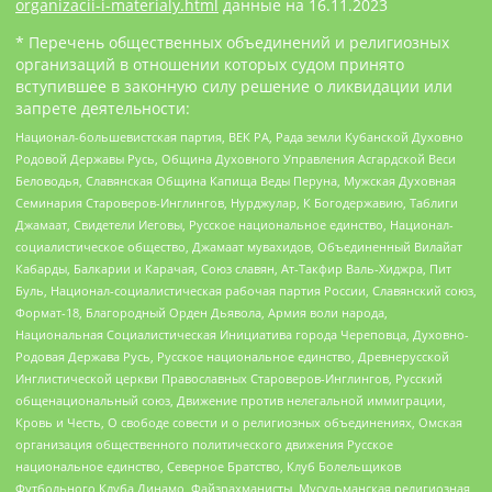
organizacii-i-materialy.html
данные на
16.11.2023
* Перечень общественных объединений и религиозных
организаций в отношении которых судом принято
вступившее в законную силу решение о ликвидации или
запрете деятельности:
Национал-большевистская партия, ВЕК РА, Рада земли Кубанской Духовно
Родовой Державы Русь, Община Духовного Управления Асгардской Веси
Беловодья, Славянская Община Капища Веды Перуна, Мужская Духовная
Семинария Староверов-Инглингов, Нурджулар, К Богодержавию, Таблиги
Джамаат, Свидетели Иеговы, Русское национальное единство, Национал-
социалистическое общество, Джамаат мувахидов, Объединенный Вилайат
Кабарды, Балкарии и Карачая, Союз славян, Ат-Такфир Валь-Хиджра, Пит
Буль, Национал-социалистическая рабочая партия России, Славянский союз,
Формат-18, Благородный Орден Дьявола, Армия воли народа,
Национальная Социалистическая Инициатива города Череповца, Духовно-
Родовая Держава Русь, Русское национальное единство, Древнерусской
Инглистической церкви Православных Староверов-Инглингов, Русский
общенациональный союз, Движение против нелегальной иммиграции,
Кровь и Честь, О свободе совести и о религиозных объединениях, Омская
организация общественного политического движения Русское
национальное единство, Северное Братство, Клуб Болельщиков
Футбольного Клуба Динамо, Файзрахманисты, Мусульманская религиозная