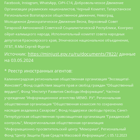
Facebook, Instagram, WhatsApp, СИЧ-С14, Добровольческое Движение
Организации украинских националистов, Черный Комитет, Татарстанское
Региональное Всетатарское общественное движение, Невоград,
Молодежное Демократическое Движение Весна, Верховный Совет
Татарской Автономной Советской Социалистической Республики, Конгресс
ойрат-калмыцкого народа, Исполнительный комитет совета народных
депутатов Красноярского края, Этническое национальное объединение,
ЛГБТ, Я.МЫ Сергей Фургал
Источник:
https://minjust.gov.ru/ru/documents/7822/
данные
на
03.05.2024
* Реестр иностранных агентов:
Калининградская региональная общественная организация "Экозащита!-Женсовет", Фонд содействия защите прав и свобод граждан "Общественный вердикт", Фонд "Институт Развития Свободы Информации", Частное учреждение "Информационное агентство МЕМО. РУ", Региональная общественная организация "Общественная комиссия по сохранению наследия академика Сахарова", Фонд поддержки свободы прессы, Санкт-Петербургская общественная правозащитная организация "Гражданский контроль", Межрегиональная общественная организация "Информационно-просветительский центр "Мемориал", Региональный Фонд "Центр Защиты Прав Средств Массовой Информации", с 05.12.2023 Фонд "Центр Защиты Прав Средств массовой информации", Региональная общественная благотворительная организация помощи беженцам и мигрантам "Гражданское содействие", Негосударственное образовательное учреждение дополнительного профессионального образования (повышение квалификации) специалистов "АКАДЕМИЯ ПО ПРАВАМ ЧЕЛОВЕКА", Свердловская региональная общественная организация "Сутяжник", Автономная некоммерческая организация "Центр независимых социологических исследований", Союз общественных объединений "Российский исследовательский центр по правам человека", Региональное общественное учреждение научно-информационный центр "МЕМОРИАЛ", Некоммерческая организация "Фонд защиты гласности", Автономная некоммерческая организация "Институт прав человека", Городская общественная организация "Екатеринбургское общество "МЕМОРИАЛ", Городская общественная организация "Рязанское историко-просветительское и правозащитное общество "Мемориал" (Рязанский Мемориал), Челябинский региональный орган общественной самодеятельности – женское общественное объединение "Женщины Евразии", Челябинский региональный орган общественной самодеятельности "Уральская правозащитная группа", Фонд содействия защите здоровья и социальной справедливости имени Андрея Рылькова, Автономная Некоммерческая Организация "Аналитический Центр Юрия Левады", Автономная некоммерческая организация социальной поддержки населения "Проект Апрель", Региональная общественная организация помощи женщинам и детям, находящимся в кризисной ситуации "Информационно-методический центр "Анна", Фонд содействия развитию массовых коммуникаций и правовому просвещению "Так-так-Так", Фонд содействия устойчивому развитию "Серебряная тайга", Свердловский региональный общественный фонд социальных проектов "Новое время", "Idel.Реалии", Кавказ.Реалии, Крым.Реалии, Телеканал Настоящее Время, Татаро-башкирская служба Радио Свобода (Azatliq Radiosi), Радио Свободная Европа/Радио Свобода (PCE/PC), "Сибирь.Реалии", "Фактограф", Благотворительный фонд помощи осужденным и их семьям, Автономная некоммерческая организация "Институт глобализации и социальных движений", Фонд "В защиту прав заключенных", Частное учреждение "Центр поддержки и содействия развитию средств массовой информации", Пензенский региональный общественный благотворительный фонд "Гражданский союз", "Север.Реалии", Некоммерческая организация Фонд "Правовая инициатива", Общество с ограниченной ответственностью "Радио Свободная Европа/Радио Свобода", Чешское информационное агентство "MEDIUM-ORIENT", Красноярская региональная общественная организация "Мы против СПИДа", Камалягин Денис Николаевич, Маркелов Сергей Евгеньевич, Пономарев Лев Александрович, Савицкая Людмила Алексеевна, Автономная некоммерческая организация "Центр по работе с проблемой насилия "НАСИЛИЮ.НЕТ", Межрегиональный профессиональный союз работников здравоохранения "Альянс врачей", Юридическое лицо, зарегистрированное в Латвийской Республике, SIA "Medusa Project" (регистрационный номер 40103797863, дата регистрации 10.06.2014), Некоммерческая организация "Фонд по борьбе с коррупцией", Автономная некоммерческая организация "Институт права и публичной политики", Баданин Роман Сергеевич, Гликин Максим Александрович, Железнова Мария Михайловна, Лукьянова Юлия Сергеевна, Маетная Елизавета Витальевна, Маняхин Петр Борисович, Чуракова Ольга Владимировна, Ярош Юлия Петровна, Юридическое лицо "The Insider SIA", зарегистрированное в Риге, Латвийская Республика (дата регистрации 26.06.2015), являющееся администратором доменного имени интернет-издания "The Insider SIA", https://theins.ru, Постернак Алексей Евгеньевич, Рубин Михаил Аркадьевич, Анин Роман Александрович, Юридическое лицо Istories fonds, зарегистрированное в Латвийской Республике (регистрационный номер 50008295751, дата регистрации 24.02.2020), Великовский Дмитрий Александрович, Долинина Ирина Николаевна, Мароховская Алеся Алексеевна, Шлейнов Роман Юрьевич, Шмагун Олеся Валентиновна, Общество с ограниченной ответственностью "Альтаир 2021", Общество с ограниченной ответственностью "Вега 2021", Общество с ограниченной ответственностью "Главный редактор 2021", Общество с ограниченной ответственностью "Ромашки монолит", Важенков Артем Валерьевич, Ивановская областная общественная организация "Центр гендерных исследований", Гурман Юрий Альбертович, Медиапроект "ОВД-Инфо", Егоров Владимир Владимирович, Жилинский Владимир Александрович, Общество с ограниченной ответственностью "ЗП", Иванова София Юрьевна, Карезина Инна Павловна, Кильтау Екатерина Викторовна, Петров Алексей Викторович, Пискунов Сергей Евгеньевич, Смирнов Сергей Сергеевич, Тихонов Михаил Сергеевич, Общество с ограниченной ответственностью "ЖУРНАЛИСТ-ИНОСТРАННЫЙ АГЕНТ", Арапова Галина Юрьевна, Вольтская Татьяна Анатольевна, Американская компания "Mason G.E.S. Anonymous Foundation" (США), являющаяся владельцем интернет-издания https://mnews.world/, Компания "Stichting Bellingcat", зарегистрированная в Нидерландах (дата регистрации 11.07.2018), Захаров Андрей Вячеславович, Клепиковская Екатерина Дмитриевна, Общество с ограниченной ответственностью "МЕМО", Перл Роман Александрович, Симонов Евгений Алексеевич, Соловьева Елена Анатольевна, Сотников Даниил Владимирович, Сурначева Елизавета Дмитриевна, Автономная некоммерческая организация по защите прав человека и информированию населения "Якутия – Наше Мнение", Общество с ограниченной ответственностью "Москоу диджитал медиа", с 26.01.2023 Общество с ограниченной ответственностью "Чайка Белые сады", Ветошкина Валерия Валерьевна, Заговора Максим Александрович, Межрегиональное общественное движение "Российская ЛГБТ - сеть", Оленичев Максим Владимирович, Павлов Иван Юрьевич, Скворцова Елена Сергеевна, Общество с ограниченной ответственностью "Как бы инагент", Кочетков Игорь Викторович, Общество с ограниченной ответственностью "Честные выборы", Еланчик Олег Александрович, Общество с ограниченной ответственностью "Нобелевский призыв", Гималова Регина Эмилевна, Григорьев Андрей Валерьевич, Григорьева Алина Александровна, Ассоциация по содействию защите прав призывников, альтернативнослужащих и военнослужащих "Правозащитная группа "Гражданин.Армия.Право", Хисамова Регина Фаритовна, Автономная некоммерческая организация по реализации социально-правовых программ "Лилит", Дальневосточное общественное движение "Маяк", Санкт-Петербургская ЛГБТ-инициативная группа "Выход", Инициативная группа ЛГБТ+ "Реверс", Алексеев Андрей Викторович, Бекбулатова Таисия Львовна, Беляев Иван Михайлович, Владыкина Елена Сергеевна, Гельман Марат Александрович, Никульшина Вероника Юрьевна, Толоконникова Надежда Андреевна, Шендерович Виктор Анатольевич, Общество с ограниченной ответственностью "Данное сообщение", Общество с ограниченной ответственностью Издательский дом "Новая глава", Айнбиндер Александра Александровна, Московский комьюнити-центр для ЛГБТ+инициатив, Благотворительный фонд развития филантропии, Deutsche Welle (Германия, Kurt-Schumacher-Strasse 3, 53113 Bonn), Борзунова Мария Михайловна, Воробьев Виктор Викторович, Голубева Анна Львовна, Константинова Алла Михайловна, Малкова Ирина Владимировна, Мурадов Мурад Абдулгалимович, Осетинская Елизавета Николаевна, Понасенков Евгений Николаевич, Ганапольский Матвей Юрьевич, Киселев Евгений Алексеевич, Борухович Ирина Григорьевна, Дремин Иван Тимофеевич, Дубровский Дмитрий Викторович, Красноярская региональная общественная организация поддержки и развития альтернативных образовательных технологий и межкультурных коммуникаций "ИНТЕРРА", Маяковская Екатерина Алексеевна, Фейгин Марк Захарович, Филимонов Андрей Викторович, Дзугкоева Регина Николаевна, Доброхотов Роман Александрович, Дудь Юрий Александрович, Елкин Сергей Владимирович, Кругликов Кирилл Игоревич, Сабунаева Мария Леонидовна, Семенов Алексей Владимирович, Шаинян Карен Багратович, Шульман Екатерина Михайловна, Асафьев Артур Валерьевич, Вахштайн Виктор Семенович, Венедиктов Алексей Алексеевич, Лушникова Екатерина Евгеньевна, Волков Леонид Михайлович, Невзоров Александр Глебович, Пархоменко Сергей Борисович, Сироткин Ярослав Николаевич, Кара-Мурза Владимир Владимирович, Баранова Наталья Владимировна, Гозман Леонид Яковлевич, Кагарлицкий Борис Юльевич, Климарев Михаил Валерьевич, Милов Владимир Станиславович, Автономная некоммерческая организация Краснодарский центр современного искусства "Типография", Моргенштерн Алишер Тагирович, Соболь Любовь Эдуардовна, Общество с ограниченной ответственностью "ЛИЗА НОРМ", Каспаров Гарри Кимович, Ходорковский Михаил Борисович, Общество с ограниченной ответственностью "Апрельские тезисы", Данилович Ирина Брониславовна, Кашин Олег Владимирович, Петров Николай Владимирович, Пивоваров Алексей Владимирович, Соколов Михаил Владимирович, Цветкова Юлия Владимировна, Чичваркин Евгений Александрович, Комитет против пыток/Команда против пыток, Общество с ограниченной ответственностью "Первый научный", Общество с ограниченной ответственностью "Вертолет и ко", Белоцерковская Вероника Борисовна, Кац Максим Евгеньевич, Лазарева Татьяна Юрьевна, Шаведдинов Руслан Табризович, Яшин Илья Валерьевич, Общество с ограниченной ответственностью "Иноагент ААВ", Алешковский Дмитрий Петрович, Альбац Евгения Марковна, Быков Дмитрий Львович, Галямина Юлия Евгеньевна, Лойко Сергей Леонидович, Мартынов Кирилл Константинович, Медведев Сергей Александрович, Крашенинников Федор Геннадиевич, Гордеева Катерина Вл