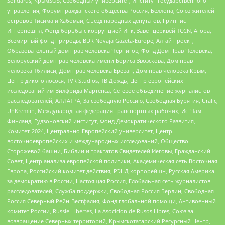
Solidarus, КрымSOS, Свободный университет, Институт государственного
управления, Форум гражданского общества Россия, Беллона, Союз жителей
островов Тисима и Хабомаи, Съезд народных депутатов, Гринпис
Интернешнл, Фонд борьбы с коррупцией Инк, Завет церквей TCCN, Агора,
Всемирный фонд природы, BDR Novaja Gazeta-Europe, Алтай проект,
Образовательный дом прав человека Чернигов, Фонд Дом Прав Человека,
Белорусский дом прав человека имени Бориса Звозскова, Дом прав
человека Тбилиси, Дом прав человека Ереван, Дом прав человека Крым,
Центр дикого лосося, TVR Studios, ТВ Дождь, Центр европейских
исследований им Вилфрида Мартенса, Сетевое объединение журналистов
расследователей, АЛЛАТРА, За свободную Россию, Свободная Бурятия, Uralic,
UnKremlin, Международная федерация транспортных рабочих, ИстЧам
Финланд, Гудзоновский институт, Фонд Демократического Развития,
Комитет-2024, Центрально-Европейский университет, Центр
восточноевропейских и международных исследований, Общество
Сторожевой башни, Библии и трактатов Свидетелей Иеговы, Гражданский
Совет, Центр анализа европейской политики, Академическая сеть Восточная
Европа, Российский комитет действия, РЭНД корпорейшн, Русская Америка
за демократию в России, Настоящая Россия, Глобальная сеть журналистов-
расследователей, Служба поддержки, Свободная Россия Берлин, Свободная
Россия Северный Рейн-Вестфалия, Фонд глобальной помощи, Антивоенный
комитет России, Russie-Libertes, La Asocicion de Rusos Libres, Союз за
возвращение Северных территорий, Крымскотатарский Ресурсный Центр,