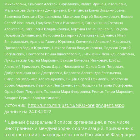
Михайлович, Симонов Алексей Кириллович, Флиге Ирина Анатольевна,
Мельникова Валентина Дмитриевна, Вититинова Елена Владимировна,
Баженова Светлана Куприяновна, Максимов Сергей Владимирович, Беляев
Сергей Иванович, Голубева Елена Николаевна, Ганнушкина Светлана
Алексеевна, Закс Елена Владимировна, Буртина Елена Юрьевна, Гендель
Людмила Залмановна, Кокорина Екатерина Алексеевна, Шуманов Илья
Вячеславович, Арапова Галина Юрьевна, Свечников Анатолий Мариевич,
Прохоров Вадим Юрьевич, Шахова Елена Владимировна, Подузов Сергей
Васильевич, Протасова Ирина Вячеславовна, Литинский Леонид Борисович,
Лукашевский Сергей Маркович, Бахмин Вячеслав Иванович, Шабад
Анатолий Ефимович, Сухих Дарья Николаевна, Орлов Олег Петрович,
Добровольская Анна Дмитриевна, Королева Александра Евгеньевна,
Смирнов Владимир Александрович, Вицин Сергей Ефимович, Золотухин
Борис Андреевич, Левинсон Лев Семенович, Локшина Татьяна Иосифовна,
Орлов Олег Петрович, Полякова Мара Федоровна, Резник Генри Маркович,
Захаров Герман Константинович
Источник:
http://unro.minjust.ru/NKOForeignAgent.aspx
данные на
24.03.2022
* Единый федеральный список организаций, в том числе
иностранных и международных организаций, признанных
в соответствии с законодательством Российской Федерации