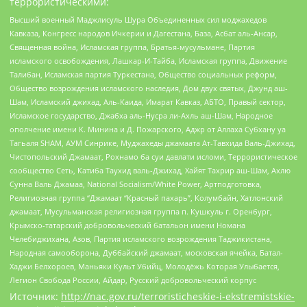
террористическими:
Высший военный Маджлисуль Шура Объединенных сил моджахедов
Кавказа, Конгресс народов Ичкерии и Дагестана, База, Асбат аль-Ансар,
Священная война, Исламская группа, Братья-мусульмане, Партия
исламского освобождения, Лашкар-И-Тайба, Исламская группа, Движение
Талибан, Исламская партия Туркестана, Общество социальных реформ,
Общество возрождения исламского наследия, Дом двух святых, Джунд аш-
Шам, Исламский джихад, Аль-Каида, Имарат Кавказ, АБТО, Правый сектор,
Исламское государство, Джабха аль-Нусра ли-Ахль аш-Шам, Народное
ополчение имени К. Минина и Д. Пожарского, Аджр от Аллаха Субхану уа
Тагьаля SHAM, АУМ Синрике, Муджахеды джамаата Ат-Тавхида Валь-Джихад,
Чистопольский Джамаат, Рохнамо ба суи давлати исломи, Террористическое
сообщество Сеть, Катиба Таухид валь-Джихад, Хайят Тахрир аш-Шам, Ахлю
Сунна Валь Джамаа, National Socialism/White Power, Артподготовка,
Религиозная группа “Джамаат “Красный пахарь”, Колумбайн, Хатлонский
джамаат, Мусульманская религиозная группа п. Кушкуль г. Оренбург,
Крымско-татарский добровольческий батальон имени Номана
Челебиджихана, Азов, Партия исламского возрождения Таджикистана,
Народная самооборона, Дуббайский джамаат, московская ячейка, Батал-
Хаджи Белхороев, Маньяки Культ Убийц, Молодёжь Которая Улыбается,
Легион Свобода России, Айдар, Русский добровольческий корпус
Источник:
http://nac.gov.ru/terroristicheskie-i-ekstremistskie-