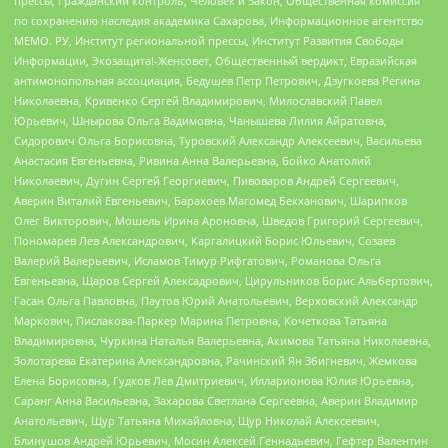
прессы, Гражданский контроль, Человек и Закон, Общественная комиссия
по сохранению наследия академика Сахарова, Информационное агентство
МЕМО. РУ, Институт региональной прессы, Институт Развития Свободы
Информации, Экозащита!-Женсовет, Общественный вердикт, Евразийская
антимонопольная ассоциация, Бедушев Петр Петрович, Дзугкоева Регина
Николаевна, Кривенко Сергей Владимирович, Милославский Павел
Юрьевич, Шнырова Ольга Вадимовна, Чанышева Лилия Айратовна,
Сидорович Ольга Борисовна, Туровский Александр Алексеевич, Васильева
Анастасия Евгеньевна, Ривина Анна Валерьевна, Бойко Анатолий
Николаевич, Дугин Сергей Георгиевич, Пивоваров Андрей Сергеевич,
Аверин Виталий Евгеньевич, Барахоев Магомед Бекханович, Шарипков
Олег Викторович, Мошель Ирина Ароновна, Шведов Григорий Сергеевич,
Пономарев Лев Александрович, Каргалицкий Борис Юльевич, Созаев
Валерий Валерьевич, Исламов Тимур Рифгатович, Романова Ольга
Евгеньевна, Щаров Сергей Алексадрович, Цирульников Борис Альбертович,
Гасан Ольга Павловна, Паутов Юрий Анатольевич, Верховский Александр
Маркович, Пислакова-Паркер Марина Петровна, Кочеткова Татьяна
Владимировна, Чуркина Наталья Валерьевна, Акимова Татьяна Николаевна,
Золотарева Екатерина Александровна, Рачинский Ян Збигневич, Жемкова
Елена Борисовна, Гудков Лев Дмитриевич, Илларионова Юлия Юрьевна,
Саранг Анна Васильевна, Захарова Светлана Сергеевна, Аверин Владимир
Анатольевич, Щур Татьяна Михайловна, Щур Николай Алексеевич,
Блинушов Андрей Юрьевич, Мосин Алексей Геннадьевич, Гефтер Валентин