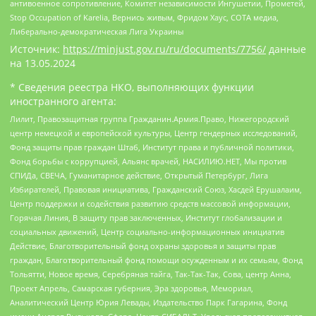
антивоенное сопротивление, Комитет независимости Ингушетии, Прометей,
Stop Occupation of Karelia, Вернись живым, Фридом Хаус, СОТА медиа,
Либерально-демократическая Лига Украины
Источник:
https://minjust.gov.ru/ru/documents/7756/
данные
на
13.05.2024
* Сведения реестра НКО, выполняющих функции
иностранного агента:
Лилит, Правозащитная группа Гражданин.Армия.Право, Нижегородский
центр немецкой и европейской культуры, Центр гендерных исследований,
Фонд защиты прав граждан Штаб, Институт права и публичной политики,
Фонд борьбы с коррупцией, Альянс врачей, НАСИЛИЮ.НЕТ, Мы против
СПИДа, СВЕЧА, Гуманитарное действие, Открытый Петербург, Лига
Избирателей, Правовая инициатива, Гражданский Союз, Хасдей Ерушалаим,
Центр поддержки и содействия развитию средств массовой информации,
Горячая Линия, В защиту прав заключенных, Институт глобализации и
социальных движений, Центр социально-информационных инициатив
Действие, Благотворительный фонд охраны здоровья и защиты прав
граждан, Благотворительный фонд помощи осужденным и их семьям, Фонд
Тольятти, Новое время, Серебряная тайга, Так-Так-Так, Сова, центр Анна,
Проект Апрель, Самарская губерния, Эра здоровья, Мемориал,
Аналитический Центр Юрия Левады, Издательство Парк Гагарина, Фонд