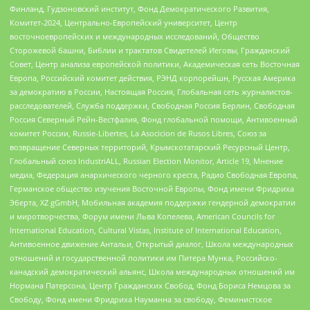
Финланд, Гудзоновский институт, Фонд Демократического Развития,
Комитет-2024, Центрально-Европейский университет, Центр
восточноевропейских и международных исследований, Общество
Сторожевой башни, Библии и трактатов Свидетелей Иеговы, Гражданский
Совет, Центр анализа европейской политики, Академическая сеть Восточная
Европа, Российский комитет действия, РЭНД корпорейшн, Русская Америка
за демократию в России, Настоящая Россия, Глобальная сеть журналистов-
расследователей, Служба поддержки, Свободная Россия Берлин, Свободная
Россия Северный Рейн-Вестфалия, Фонд глобальной помощи, Антивоенный
комитет России, Russie-Libertes, La Asocicion de Rusos Libres, Союз за
возвращение Северных территорий, Крымскотатарский Ресурсный Центр,
Глобальный союз IndustriALL, Russian Election Monitor, Article 19, Мнение
медиа, Федерация анархического черного креста, Радио Свободная Европа,
Германское общество изучения Восточной Европы, Фонд имени Фридриха
Эберта, XZ gGmbH, Мобильная академия поддержки гендерной демократии
и миротворчества, Форум имени Льва Копелева, American Councils for
International Education, Cultural Vistas, Institute of International Education,
Антивоенное движение Антальи, Открытый диалог, Школа международных
отношений и государственной политики им Питера Мунка, Российско-
канадский демократический альянс, Школа международных отношений им
Нормана Патерсона, Центр Гражданских Свобод, Фонд Бориса Немцова за
Свободу, Фонд имени Фридриха Науманна за свободу, Феминистское