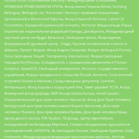
IStories fonds, Королевский Институт Международных Отношений,
КРИМСЬКА ПРАВОЗАХИСНА ГРУПА, Фонд имени Генриха Бёлля, Stichting
Bellingcat, Bellingcat Ltd, The Insider, Институт правовой инициативы
Центральной и Восточной Европы, Фонд Открытой Эстонии, Calvert 22
Foundation, Канадский украинский конгресс, Институт Макдональда-Лорье,
Украинская национальная федерация Канады, Декабристы, Международный
научный центр им Вудро Вильсона, Свободная пресса, Возрождение,
Всеукраинский духовный центр , Риддл, Русский антивоенный комитет в
Швеции, Проект Медуза, Фонд Андрея Сахарова, Форум свободной России,
Лига Свободных Наций, Transparеncy International, Форум Свободных
Народов ПостРоссии, Солидарность с гражданским движением в России –
Solidarus, КрымSOS, Свободный университет, Институт государственного
управления, Форум гражданского общества Россия, Беллона, Союз жителей
островов Тисима и Хабомаи, Съезд народных депутатов, Гринпис
Интернешнл, Фонд борьбы с коррупцией Инк, Завет церквей TCCN, Агора,
Всемирный фонд природы, BDR Novaja Gazeta-Europe, Алтай проект,
Образовательный дом прав человека Чернигов, Фонд Дом Прав Человека,
Белорусский дом прав человека имени Бориса Звозскова, Дом прав
человека Тбилиси, Дом прав человека Ереван, Дом прав человека Крым,
Центр дикого лосося, TVR Studios, ТВ Дождь, Центр европейских
исследований им Вилфрида Мартенса, Сетевое объединение журналистов
расследователей, АЛЛАТРА, За свободную Россию, Свободная Бурятия, Uralic,
UnKremlin, Международная федерация транспортных рабочих, ИстЧам