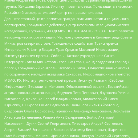
имени Андрея Рылькова, Сфера, Центр СИБАЛЬТ, Уральская правозащитная
группа, Женщины Евразии, Институт прав человека, Фонд защиты гласности,
Российский исследовательский центр по правам человека,
Дальневосточный центр развития гражданских инициатив и социального
партнерства, Гражданское действие, Центр независимых социологических
исследований, Сутяжник, АКАДЕМИЯ ПО ПРАВАМ ЧЕЛОВЕКА, Центр развития
некоммерческих организаций, Частное учреждение в Калининграде Совета
Министров северных стран, Гражданское содействие, Трансперенси
Интернешнл-Р, Центр Защиты Прав Средств Массовой Информации,
Институт развития прессы - Сибирь, Частное учреждение в Санкт-
Петербурге Совета Министров Северных Стран, Фонд поддержки свободы
прессы, Гражданский контроль, Человек и Закон, Общественная комиссия
по сохранению наследия академика Сахарова, Информационное агентство
МЕМО. РУ, Институт региональной прессы, Институт Развития Свободы
Информации, Экозащита!-Женсовет, Общественный вердикт, Евразийская
антимонопольная ассоциация, Бедушев Петр Петрович, Дзугкоева Регина
Николаевна, Кривенко Сергей Владимирович, Милославский Павел
Юрьевич, Шнырова Ольга Вадимовна, Чанышева Лилия Айратовна,
Сидорович Ольга Борисовна, Туровский Александр Алексеевич, Васильева
Анастасия Евгеньевна, Ривина Анна Валерьевна, Бойко Анатолий
Николаевич, Дугин Сергей Георгиевич, Пивоваров Андрей Сергеевич,
Аверин Виталий Евгеньевич, Барахоев Магомед Бекханович, Шарипков
Олег Викторович, Мошель Ирина Ароновна, Шведов Григорий Сергеевич,