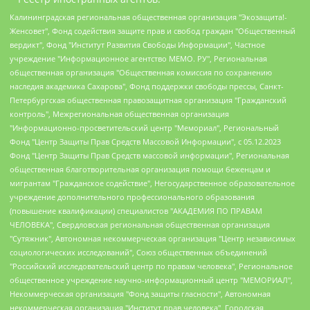
Калининградская региональная общественная организация "Экозащита!-Женсовет", Фонд содействия защите прав и свобод граждан "Общественный вердикт", Фонд "Институт Развития Свободы Информации", Частное учреждение "Информационное агентство МЕМО. РУ", Региональная общественная организация "Общественная комиссия по сохранению наследия академика Сахарова", Фонд поддержки свободы прессы, Санкт-Петербургская общественная правозащитная организация "Гражданский контроль", Межрегиональная общественная организация "Информационно-просветительский центр "Мемориал", Региональный Фонд "Центр Защиты Прав Средств Массовой Информации", с 05.12.2023 Фонд "Центр Защиты Прав Средств массовой информации", Региональная общественная благотворительная организация помощи беженцам и мигрантам "Гражданское содействие", Негосударственное образовательное учреждение дополнительного профессионального образования (повышение квалификации) специалистов "АКАДЕМИЯ ПО ПРАВАМ ЧЕЛОВЕКА", Свердловская региональная общественная организация "Сутяжник", Автономная некоммерческая организация "Центр независимых социологических исследований", Союз общественных объединений "Российский исследовательский центр по правам человека", Региональное общественное учреждение научно-информационный центр "МЕМОРИАЛ", Некоммерческая организация "Фонд защиты гласности", Автономная некоммерческая организация "Институт прав человека", Городская общественная организация "Екатеринбургское общество "МЕМОРИАЛ", Городская общественная организация "Рязанское историко-просветительское и правозащитное общество "Мемориал" (Рязанский Мемориал), Челябинский региональный орган общественной самодеятельности – женское общественное объединение "Женщины Евразии", Челябинский региональный орган общественной самодеятельности "Уральская правозащитная группа", Фонд содействия защите здоровья и социальной справедливости имени Андрея Рылькова, Автономная Некоммерческая Организация "Аналитический Центр Юрия Левады", Автономная некоммерческая организация социальной поддержки населения "Проект Апрель", Региональная общественная организация помощи женщинам и детям, находящимся в кризисной ситуации "Информационно-методический центр "Анна", Фонд содействия развитию массовых коммуникаций и правовому просвещению "Так-так-Так", Фонд содействия устойчивому развитию "Серебряная тайга", Свердловский региональный общественный фонд социальных проектов "Новое время", "Idel.Реалии", Кавказ.Реалии, Крым.Реалии, Телеканал Настоящее Время, Татаро-башкирская служба Радио Свобода (Azatliq Radiosi), Радио Свободная Европа/Радио Свобода (PCE/PC), "Сибирь.Реалии", "Фактограф", Благотворительный фонд помощи осужденным и их семьям, Автономная некоммерческая организация "Институт глобализации и социальных движений", Фонд "В защиту прав заключенных", Частное учреждение "Центр поддержки и содействия развитию средств массовой информации", Пензенский региональный общественный благотворительный фонд "Гражданский союз", "Север.Реалии", Некоммерческая организация Фонд "Правовая инициатива", Общество с ограниченной ответственностью "Радио Свободная Европа/Радио Свобода", Чешское информационное агентство "MEDIUM-ORIENT", Красноярская региональная общественная организация "Мы против СПИДа", Камалягин Денис Николаевич, Маркелов Сергей Евгеньевич, Пономарев Лев Александрович, Савицкая Людмила Алексеевна, Автономная некоммерческая организация "Центр по работе с проблемой насилия "НАСИЛИЮ.НЕТ", Межрегиональный профессиональный союз работников здравоохранения "Альянс врачей", Юридическое лицо, зарегистрированное в Латвийской Республике, SIA "Medusa Project" (регистрационный номер 40103797863, дата регистрации 10.06.2014), Некоммерческая организация "Фонд по борьбе с коррупцией", Автономная некоммерческая организация "Институт права и публичной политики", Баданин Роман Сергеевич, Гликин Максим Александрович, Железнова Мария Михайловна, Лукьянова Юлия Сергеевна, Маетная Елизавета Витальевна, Маняхин Петр Борисович, Чуракова Ольга Владимировна, Ярош Юлия Петровна, Юридическое лицо "The Insider SIA", зарегистрированное в Риге, Латвийская Республика (дата регистрации 26.06.2015), являющееся администратором доменного имени интернет-издания "The Insider SIA", https://theins.ru, Постернак Алексей Евгеньевич, Рубин Михаил Аркадьевич, Анин Роман Александрович, Юридическое лицо Istories fonds, зарегистрированное в Латвийской Республике (регистрационный номер 50008295751, дата регистрации 24.02.2020), Великовский Дмитрий Александрович, Долинина Ирина Николаевна, Мароховская Алеся Алексеевна, Шлейнов Роман Юрьевич, Шмагун Олеся Валентиновна, Общество с ограниченной ответственностью "Альтаир 2021", Общество с ограниченной ответственностью "Вега 2021", Общество с ограниченной ответственностью "Главный редактор 2021", Общество с ограниченной ответственностью "Ромашки монолит", Важенков Артем Валерьевич, Ивановская областная общественная организация "Центр гендерных исследований", Гурман Юрий Альбертович, Медиапроект "ОВД-Инфо", Егоров Владимир Владимирович, Жилинский Владимир Александрович, Общество с ограниченной ответственностью "ЗП", Иванова София Юрьевна, Карезина Инна Павловна, Кильтау Екатерина Викторовна, Петров Алексей Викторович, Пискунов Сергей Евгеньевич, Смирнов Сергей Сергеевич, Тихонов Михаил Сергеевич, Общество с ограниченной ответственностью "ЖУРНАЛИСТ-ИНОСТРАННЫЙ АГЕНТ", Арапова Галина Юрьевна, Вольтская Татьяна Анатольевна, Американская компания "Mason G.E.S. Anonymous Foundation" (США), являющаяся владельцем интернет-издания https://mnews.world/, Компания "Stichting Bellingcat", зарегистрированная в Нидерландах (дата регистрации 11.07.2018), Захаров Андрей Вячеславович, Клепиковская Екатерина Дмитриевна, Общество с ограниченной ответственностью "МЕМО", Перл Роман Александрович, Симонов Евгений Алексеевич, Соловьева Елена Анатольевна, Сотников Даниил Владимирович, Сурначева Елизавета Дмитриевна, Автономная некоммерческая организация по защите прав человека и информированию населения "Якутия – Наше Мнение", Общество с ограниченной ответственностью "Москоу диджитал медиа", с 26.01.2023 Общество с ограниченной ответственностью "Чайка Белые сады", Ветошкина Валерия Валерьевна, Заговора Максим Александрович, Межрегиональное общественное движение "Российская ЛГБТ - сеть", Оленичев Максим Владимирович, Павлов Иван Юрьевич, Скворцова Елена Сергеевна, Общество с ограниченной ответственностью "Как бы инагент", Кочетков Игорь Викторович, Общество с ограниченной ответственностью "Честные выборы", Еланчик Олег Александрович, Общество с ограниченной ответственностью "Нобелевский призыв", Гималова Регина Эмилевна, Григорьев Андрей Валерьевич, Григорьева Алина Александровна, Ассоциация по содействию защите прав призывников, альтернативнослужащих и военнослужащих "Правозащитная группа "Гражданин.Армия.Право", Хисамова Регина Фаритовна, Автономная некоммерческая организация по реализации социально-правовых программ "Лилит", Дальневосточное общественное движение "Маяк", Санкт-Петербургская ЛГБТ-инициативная группа "Выход", Инициативная группа ЛГБТ+ "Реверс", Алексеев Андрей Викторович, Бекбулатова Таисия Львовна, Беляев Иван Михайлович, Владыкина Елена Сергеевна, Гельман Марат Александрович, Никульшина Вероника Юрьевна, Толоконникова Надежда Андреевна, Шендерович Виктор Анатольевич, Общество с ограниченной ответственностью "Данное сообщение", Общество с ограниченной ответственностью Издательский дом "Новая глава", Айнбиндер Александра Александровна, Московский комьюнити-центр для ЛГБТ+инициатив, Благотворительный фонд развития филантропии, Deutsche Welle (Германия, Kurt-Schumacher-Strasse 3, 53113 Bonn), Борзунова Мария Михайловна, Воробьев Виктор Викторович, Голубева Анна Львовна, Константинова Алла Михайловна, Малкова Ирина Владимировна, Мурадов Мурад Абдулгалимович, Осетинская Елизавета Николаевна, Понасенков Евгений Николаевич, Ганапольский Матвей Юрьевич, Киселев Евгений Алексеевич, Борухович Ирина Григорьевна, Дремин Иван Тимофеевич, Дубровский Дмитрий Викторович, Красноярская региональная общественная организация поддержки и развития альтернативных образовательных технологий и межкультурных коммуникаций "ИНТЕРРА", Маяковская Екатерина Алексеевна, Фейгин Марк Захарович, Филимонов Андрей Викторович, Дзугкоева Регина Николаевна, Доброхотов Роман Александрович, Дудь Юрий Александрович, Елкин Сергей Владимирович, Кругликов Кирилл Игоревич, Сабунаева Мария Леонидовна, Семенов Алексей Владимирович, Шаинян Карен Багратович, Шульман Екатерина Михайловна, Асафьев Артур Валерьевич, Вахштайн Виктор Семенович, Венедиктов Алексей Алексеевич, Лушникова Екатерина Евгеньевна, Волков Леонид Михайлович, Невзоров Александр Глебович, Пархоменко Сергей Борисович, Сироткин Ярослав Николаевич, Кара-Мурза Владимир Владимирович, Баранова Наталья Владимировна, Гозман Леонид Яковлевич, Кагарлицкий Борис Юльевич, Климарев Михаил Валерьевич, Милов Владимир Станиславович, Автономная некоммерческая организация Краснодарский центр современного искусства "Типография", Моргенштерн Алишер Тагирович, Соболь Любовь Эдуардовна, Общество с ограниченной ответственностью "ЛИЗА НОРМ", Каспаров Гарри Кимович, Ходорковский Михаил Борисович, Общество с ограниченной ответственностью "Апрельские тезисы", Данилович Ирина Брониславовна, Кашин Олег Владимирович, Петров Николай Владимирович, Пивоваров Алексей Владимирович, Соколов Михаил Владимирович, Цветкова Юлия Владимировна, Чичваркин Евгений Александрович, Комитет против пыток/Команда против пыток, Общество с ограниченной ответственностью "Первый научный", Общество с ограниченной ответственностью "Вертолет и ко", Белоцерковская Вероника Борисовна, Кац Максим Евгеньевич, Лазарева Татьяна Юрьевна, Шаведдинов Руслан Табризович, Яшин Илья Валерьевич, Общество с ограниченной ответственностью "Иноагент ААВ", Алешковский Дмитрий Петрович, Альбац Евгения Марковна, Быков Дмитрий Львович, Галямина Юлия Евгеньевна, Лойко Сергей Леонидович, Мартынов Кирилл Константинович, Медведев Сергей Александрович, Крашенинников Федор Геннадиевич, Гордеева Катерина Вл