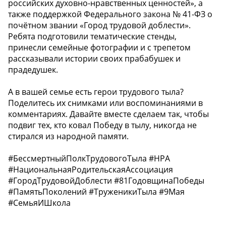
российских духовно-нравственных ценностей», а
также поддержкой Федерального закона № 41-ФЗ о
почётном звании «Город трудовой доблести».
Ребята подготовили тематические стенды,
принесли семейные фотографии и с трепетом
рассказывали истории своих прабабушек и
прадедушек.
А в вашей семье есть герои трудового тыла?
Поделитесь их снимками или воспоминаниями в
комментариях. Давайте вместе сделаем так, чтобы
подвиг тех, кто ковал Победу в тылу, никогда не
стирался из народной памяти.
#БессмертныйПолкТрудовогоТыла #НРА
#НациональнаяРодительскаяАссоциация
#ГородТрудовойДоблести #81ГодовщинаПобеды
#ПамятьПоколений #ТруженикиТыла #9Мая
#СемьяИШкола