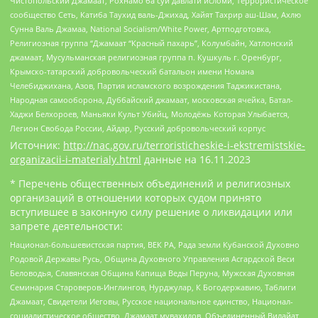
Чистопольский Джамаат, Рохнамо ба суи давлати исломи, Террористическое
сообщество Сеть, Катиба Таухид валь-Джихад, Хайят Тахрир аш-Шам, Ахлю
Сунна Валь Джамаа, National Socialism/White Power, Артподготовка,
Религиозная группа “Джамаат “Красный пахарь”, Колумбайн, Хатлонский
джамаат, Мусульманская религиозная группа п. Кушкуль г. Оренбург,
Крымско-татарский добровольческий батальон имени Номана
Челебиджихана, Азов, Партия исламского возрождения Таджикистана,
Народная самооборона, Дуббайский джамаат, московская ячейка, Батал-
Хаджи Белхороев, Маньяки Культ Убийц, Молодёжь Которая Улыбается,
Легион Свобода России, Айдар, Русский добровольческий корпус
Источник:
http://nac.gov.ru/terroristicheskie-i-ekstremistskie-
organizacii-i-materialy.html
данные на
16.11.2023
* Перечень общественных объединений и религиозных
организаций в отношении которых судом принято
вступившее в законную силу решение о ликвидации или
запрете деятельности:
Национал-большевистская партия, ВЕК РА, Рада земли Кубанской Духовно
Родовой Державы Русь, Община Духовного Управления Асгардской Веси
Беловодья, Славянская Община Капища Веды Перуна, Мужская Духовная
Семинария Староверов-Инглингов, Нурджулар, К Богодержавию, Таблиги
Джамаат, Свидетели Иеговы, Русское национальное единство, Национал-
социалистическое общество, Джамаат мувахидов, Объединенный Вилайат