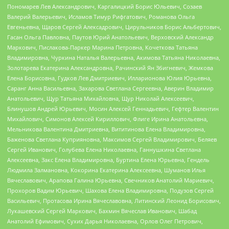
Пономарев Лев Александрович, Каргалицкий Борис Юльевич, Созаев
Валерий Валерьевич, Исламов Тимур Рифгатович, Романова Ольга
Евгеньевна, Щаров Сергей Алексадрович, Цирульников Борис Альбертович,
Гасан Ольга Павловна, Паутов Юрий Анатольевич, Верховский Александр
Маркович, Пислакова-Паркер Марина Петровна, Кочеткова Татьяна
Владимировна, Чуркина Наталья Валерьевна, Акимова Татьяна Николаевна,
Золотарева Екатерина Александровна, Рачинский Ян Збигневич, Жемкова
Елена Борисовна, Гудков Лев Дмитриевич, Илларионова Юлия Юрьевна,
Саранг Анна Васильевна, Захарова Светлана Сергеевна, Аверин Владимир
Анатольевич, Щур Татьяна Михайловна, Щур Николай Алексеевич,
Блинушов Андрей Юрьевич, Мосин Алексей Геннадьевич, Гефтер Валентин
Михайлович, Симонов Алексей Кириллович, Флиге Ирина Анатольевна,
Мельникова Валентина Дмитриевна, Вититинова Елена Владимировна,
Баженова Светлана Куприяновна, Максимов Сергей Владимирович, Беляев
Сергей Иванович, Голубева Елена Николаевна, Ганнушкина Светлана
Алексеевна, Закс Елена Владимировна, Буртина Елена Юрьевна, Гендель
Людмила Залмановна, Кокорина Екатерина Алексеевна, Шуманов Илья
Вячеславович, Арапова Галина Юрьевна, Свечников Анатолий Мариевич,
Прохоров Вадим Юрьевич, Шахова Елена Владимировна, Подузов Сергей
Васильевич, Протасова Ирина Вячеславовна, Литинский Леонид Борисович,
Лукашевский Сергей Маркович, Бахмин Вячеслав Иванович, Шабад
Анатолий Ефимович, Сухих Дарья Николаевна, Орлов Олег Петрович,