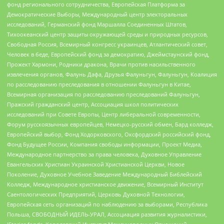
фонд регионального сотрудничества, Европейская Платформа за
Демократические Выборы, Международный центр электоральных
исследований, Германский фонд Маршалла Соединенных Штатов,
Тихоокеанский центр защиты окружающей среды и природных ресурсов,
Свободная Россия, Всемирный конгресс украинцев, Атлантический совет,
Человек в беде, Европейский фонд за демократию, Джеймстаунский фонд,
Прожект Хармони, Родники дракона, Врачи против насильственного
извлечения органов, Фалунь Дафа, Друзья Фалуньгун, Фалуньгун, Коалиция
по расследованию преследования в отношении Фалуньгун в Китае,
Всемирная организация по расследованию преследований Фалуньгун,
Пражский гражданский центр, Ассоциация школ политических
исследований при Совете Европы, Центр либеральной современности,
Форум русскоязычных европейцев, Немецко-русский обмен, Бард колледж,
Европейский выбор, Фонд Ходорковского, Оксфордский российский фонд,
Фонд Будущее России, Компания свободы информации, Проект Медиа,
Международное партнерство за права человека, Духовное Управление
Евангельских Христиан Украинской Христианской Церкви, Новое
Поколение, Духовное Учебное Заведение Международный Библейский
Колледж, Международное христианское движение, Всемирный Институт
Саентологических Предприятий, Церковь Духовной Технологии,
Европейская сеть организаций по наблюдению за выборами, Республика
Польша, СВОБОДНЫЙ ИДЕЛЬ-УРАЛ, Ассоциация развития журналистики,