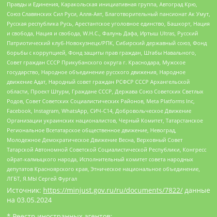
Правды и Единения, Каракольская инициативная группа, Автоград Крю,
Союз Славянских Сил Руси, Алля-Аят, Благотворительный пансионат Ак Умут,
Русская республика Русь, Арестантское уголовное единство, Башкорт, Нация
и свобода, Нация и свобода, W.H.С., Фалунь Дафа, Иртыш Ultras, Русский
Патриотический клуб-Новокузнецк/РПК, Сибирский державный союз, Фонд
борьбы с коррупцией, Фонд защиты прав граждан, Штабы Навального,
Совет граждан СССР Прикубанского округа г. Краснодара, Мужское
государство, Народное объединение русского движения, Народное
движение Адат, Народный совет граждан РСФСР СССР Архангельской
области, Проект Штурм, Граждане СССР, Держава Союз Советских Светлых
Родов, Совет Советских Социалистических Районов, Meta Platforms Inc,
Facebook, Instagram, WhatsApp, СИЧ-С14, Добровольческое Движение
Организации украинских националистов, Черный Комитет, Татарстанское
Региональное Всетатарское общественное движение, Невоград,
Молодежное Демократическое Движение Весна, Верховный Совет
Татарской Автономной Советской Социалистической Республики, Конгресс
ойрат-калмыцкого народа, Исполнительный комитет совета народных
депутатов Красноярского края, Этническое национальное объединение,
ЛГБТ, Я.МЫ Сергей Фургал
Источник:
https://minjust.gov.ru/ru/documents/7822/
данные
на
03.05.2024
* Реестр иностранных агентов: