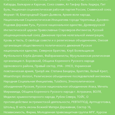
Кабарды, Балкарии и Карачая, Союз славян, Ат-Такфир Валь-Хиджра, Пит
Буль, Национал-социалистическая рабочая партия России, Славянский союз,
Формат-18, Благородный Орден Дьявола, Армия воли народа,
Национальная Социалистическая Инициатива города Череповца, Духовно-
Родовая Держава Русь, Русское национальное единство, Древнерусской
Инглистической церкви Православных Староверов-Инглингов, Русский
общенациональный союз, Движение против нелегальной иммиграции,
Кровь и Честь, О свободе совести и о религиозных объединениях, Омская
организация общественного политического движения Русское
национальное единство, Северное Братство, Клуб Болельщиков
Футбольного Клуба Динамо, Файзрахманисты, Мусульманская религиозная
организация п. Боровский, Община Коренного Русского народа
Щелковского района, Правый сектор, УНА - УНСО, Украинская
повстанческая армия, Тризуб им. Степана Бандеры, Братство, Белый Крест,
Misanthropic division, Религиозное объединение последователей инглиизма,
Народная Социальная Инициатива, TulaSkins, Этнополитическое
объединение Русские, Русское национальное объединение Атака, Мечеть
Мирмамеда, Община Коренного Русского народа г. Астрахани, ВОЛЯ,
Меджлис крымскотатарского народа, Рубеж Севера, ТОЙС, О
противодействии экстремистской деятельности, РЕВТАТПОД, Артподготовка,
Штольц, В честь иконы Божией Матери Державная, Сектор 16,
Независимость, Фирма, Молодежная правозащитная группа МПГ, Курсом