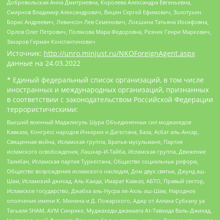
Добровольская Анна Дмитриевна, Королева Александра Евгеньевна,
Смирнов Владимир Александрович, Вицин Сергей Ефимович, Золотухин
Борис Андреевич, Левинсон Лев Семенович, Локшина Татьяна Иосифовна,
Орлов Олег Петрович, Полякова Мара Федоровна, Резник Генри Маркович,
Захаров Герман Константинович
Источник:
http://unro.minjust.ru/NKOForeignAgent.aspx
данные на
24.03.2022
* Единый федеральный список организаций, в том числе
иностранных и международных организаций, признанных
в соответствии с законодательством Российской Федерации
террористическими:
Высший военный Маджлисуль Шура Объединенных сил моджахедов
Кавказа, Конгресс народов Ичкерии и Дагестана, База, Асбат аль-Ансар,
Священная война, Исламская группа, Братья-мусульмане, Партия
исламского освобождения, Лашкар-И-Тайба, Исламская группа, Движение
Талибан, Исламская партия Туркестана, Общество социальных реформ,
Общество возрождения исламского наследия, Дом двух святых, Джунд аш-
Шам, Исламский джихад, Аль-Каида, Имарат Кавказ, АБТО, Правый сектор,
Исламское государство, Джабха аль-Нусра ли-Ахль аш-Шам, Народное
ополчение имени К. Минина и Д. Пожарского, Аджр от Аллаха Субхану уа
Тагьаля SHAM, АУМ Синрике, Муджахеды джамаата Ат-Тавхида Валь-Джихад,