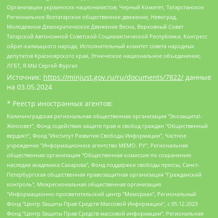
Организации украинских националистов, Черный Комитет, Татарстанское
Региональное Всетатарское общественное движение, Невоград,
Молодежное Демократическое Движение Весна, Верховный Совет
Татарской Автономной Советской Социалистической Республики, Конгресс
ойрат-калмыцкого народа, Исполнительный комитет совета народных
депутатов Красноярского края, Этническое национальное объединение,
ЛГБТ, Я.МЫ Сергей Фургал
Источник:
https://minjust.gov.ru/ru/documents/7822/
данные
на
03.05.2024
* Реестр иностранных агентов:
Калининградская региональная общественная организация "Экозащита!-Женсовет", Фонд содействия защите прав и свобод граждан "Общественный вердикт", Фонд "Институт Развития Свободы Информации", Частное учреждение "Информационное агентство МЕМО. РУ", Региональная общественная организация "Общественная комиссия по сохранению наследия академика Сахарова", Фонд поддержки свободы прессы, Санкт-Петербургская общественная правозащитная организация "Гражданский контроль", Межрегиональная общественная организация "Информационно-просветительский центр "Мемориал", Региональный Фонд "Центр Защиты Прав Средств Массовой Информации", с 05.12.2023 Фонд "Центр Защиты Прав Средств массовой информации", Региональная общественная благотворительная организация помощи беженцам и мигрантам "Гражданское содействие", Негосударственное образовательное учреждение дополнительного профессионального образования (повышение квалификации) специалистов "АКАДЕМИЯ ПО ПРАВАМ ЧЕЛОВЕКА", Свердловская региональная общественная организация "Сутяжник", Автономная некоммерческая организация "Центр независимых социологических исследований", Союз общественных объединений "Российский исследовательский центр по правам человека", Региональное общественное учреждение научно-информационный центр "МЕМОРИАЛ", Некоммерческая организация "Фонд защиты гласности", Автономная некоммерческая организация "Институт прав человека", Городская общественная организация "Екатеринбургское общество "МЕМОРИАЛ", Городская общественная организация "Рязанское историко-просветительское и правозащитное общество "Мемориал" (Рязанский Мемориал), Челябинский региональный орган общественной самодеятельности – женское общественное объединение "Женщины Евразии", Челябинский региональный орган общественной самодеятельности "Уральская правозащитная группа", Фонд содействия защите здоровья и социальной справедливости имени Андрея Рылькова, Автономная Некоммерческая Организация "Аналитический Центр Юрия Левады", Автономная некоммерческая организация социальной поддержки населения "Проект Апрель", Региональная общественная организация помощи женщинам и детям, находящимся в кризисной ситуации "Информационно-методический центр "Анна", Фонд содействия развитию массовых коммуникаций и правовому просвещению "Так-так-Так", Фонд содействия устойчивому развитию "Серебряная тайга", Свердловский региональный общественный фонд социальных проектов "Новое время", "Idel.Реалии", Кавказ.Реалии, Крым.Реалии, Телеканал Настоящее Время, Татаро-башкирская служба Радио Свобода (Azatliq Radiosi), Радио Свободная Европа/Радио Свобода (PCE/PC), "Сибирь.Реалии", "Фактограф", Благотворительный фонд помощи осужденным и их семьям, Автономная некоммерческая организация "Институт глобализации и социальных движений", Фонд "В защиту прав заключенных", Частное учреждение "Центр поддержки и содействия развитию средств массовой информации", Пензенский региональный общественный благотворительный фонд "Гражданский союз", "Север.Реалии", Некоммерческая организация Фонд "Правовая инициатива", Общество с ограниченной ответственностью "Радио Свободная Европа/Радио Свобода", Чешское информационное агентство "MEDIUM-ORIENT", Красноярская региональная общественная организация "Мы против СПИДа", Камалягин Денис Николаевич, Маркелов Сергей Евгеньевич, Пономарев Лев Александрович, Савицкая Людмила Алексеевна, Автономная некоммерческая организация "Центр по работе с проблемой насилия "НАСИЛИЮ.НЕТ", Межрегиональный профессиональный союз работников здравоохранения "Альянс врачей", Юридическое лицо, зарегистрированное в Латвийской Республике, SIA "Medusa Project" (регистрационный номер 40103797863, дата регистрации 10.06.2014), Некоммерческая организация "Фонд по борьбе с коррупцией", Автономная некоммерческая организация "Институт права и публичной политики", Баданин Роман Сергеевич, Гликин Максим Александрович, Железнова Мария Михайловна, Лукьянова Юлия Сергеевна, Маетная Елизавета Витальевна, Маняхин Петр Борисович, Чуракова Ольга Владимировна, Ярош Юлия Петровна, Юридическое лицо "The Insider SIA", зарегистрированное в Риге, Латвийская Республика (дата регистрации 26.06.2015), являющееся администратором доменного имени интернет-издания "The Insider SIA", https://theins.ru, Постернак Алексей Евгеньевич, Рубин Михаил Аркадьевич, Анин Роман Александрович, Юридическое лицо Istories fonds, зарегистрированное в Латвийской Республике (регистрационный номер 50008295751, дата регистрации 24.02.2020), Великовский Дмитрий Александрович, Долинина Ирина Николаевна, Мароховская Алеся Алексеевна, Шлейнов Роман Юрьевич, Шмагун Олеся Валентиновна, Общество с ограниченной ответственностью "Альтаир 2021", Общество с ограниченной ответственностью "Вега 2021", Общество с ограниченной ответственностью "Главный редактор 2021", Общество с ограниченной ответственностью "Ромашки монолит", Важенков Артем Валерьевич, Ивановская областная общественная организация "Центр гендерных исследований", Гурман Юрий Альбертович, Медиапроект "ОВД-Инфо", Егоров Владимир Владимирович, Жилинский Владимир Александрович, Общество с ограниченной ответственностью "ЗП", Иванова София Юрьевна, Карезина Инна Павловна, Кильтау Екатерина Викторовна, Петров Алексей Викторович, Пискунов Сергей Евгеньевич, Смирнов Сергей Сергеевич, Тихонов Михаил Сергеевич, Общество с ограниченной ответственностью "ЖУРНАЛИСТ-ИНОСТРАННЫЙ АГЕНТ", Арапова Галина Юрьевна, Вольтская Татьяна Анатольевна, Американская компания "Mason G.E.S. Anonymous Foundation" (США), являющаяся владельцем интернет-издания https://mnews.world/, Компания "Stichting Bellingcat", зарегистрированная в Нидерландах (дата регистрации 11.07.2018), Захаров Андрей Вячеславович, Клепиковская Екатерина Дмитриевна, Общество с ограниченной ответственностью "МЕМО", Перл Роман Александрович, Симонов Евгений Алексеевич, Соловьева Елена Анатольевна, Сотников Даниил Владимирович, Сурначева Елизавета Дмитриевна, Автономная некоммерческая организация по защите прав человека и информированию населения "Якутия – Наше Мнение", Общество с ограниченной ответственностью "Москоу диджитал медиа", с 26.01.2023 Общество с ограниченной ответственностью "Чайка Белые сады", Ветошкина Валерия Валерьевна, Заговора Максим Александрович, Межрегиональное общественное движение "Российская ЛГБТ - сеть", Оленичев Максим Владимирович, Павлов Иван Юрьевич, Скворцова Елена Сергеевна, Общество с ограниченной ответственностью "Как бы инагент", Кочетков Игорь Викторович, Общество с ограниченной ответственностью "Честные выборы", Еланчик Олег Александрович, Общество с ограниченной ответственностью "Нобелевский призыв", Гималова Регина Эмилевна, Григорьев Андрей Валерьевич, Григорьева Алина Александровна, Ассоциация по содействию защите прав призывников, альтернативнослужащих и военнослужащих "Правозащитная группа "Гражданин.Армия.Право", Хисамова Регина Фаритовна, Автономная некоммерческая организация по реализации социально-правовых программ "Лилит", Дальневосточное общественное движение "Маяк", Санкт-Петербургская ЛГБТ-инициативная группа "Выход", Инициативная группа ЛГБТ+ "Реверс", Алексеев Андрей Викторович, Бекбулатова Таисия Львовна, Беляев Иван Михайлович, Владыкина Елена Сергеевна, Гельман Марат Александрович, Никульшина Вероника Юрьевна, Толоконникова Надежда Андреевна, Шендерович Виктор Анатольевич, Общество с ограниченной ответственностью "Данное сообщение", Общество с ограниченной ответственностью Издательский дом "Новая глава", Айнбиндер Александра Александровна, Московский комьюнити-центр для ЛГБТ+инициатив, Благотворительный фонд развития филантропии, Deutsche Welle (Германия, Kurt-Schumacher-Strasse 3, 53113 Bonn), Борзунова Мария Михайловна, Воробьев Виктор Викторович, Голубева Анна Львовна, Константинова Алла Михайловна, Малкова Ирина Владимировна, Мурадов Мурад Абдулгалимович, Осетинская Елизавета Николаевна, Понасенков Евгений Николаевич, Ганапольский Матвей Юрьевич, Киселев Евгений Алексеевич, Борухович Ирина Григорьевна, Дремин Иван Тимофеевич, Дубровский Дмитрий Викторович, Красноярская региональная общественная организация поддержки и развития альтернативных образовательных технологий и межкультурных коммуникаций "ИНТЕРРА", Маяковская Екатерина Алексеевна, Фейгин Марк Захарович, Филимонов Андрей Викторович, Дзугкоева Регина Николаевна, Доброхотов Роман Александрович, Дудь Юрий Александрович, Елкин Сергей Владимирович, Кругликов Кирилл Игоревич, Сабунаева Мария Леонидовна, Семенов Алексей Владимирович, Шаинян Карен Багратович, Шульман Екатерина Михайловна, Асафьев Артур Валерьевич, Вахштайн Виктор Семенович, Венедиктов Алексей Алексеевич, Лушникова Екатерина Евгеньевна, Волков Леонид Михайлович, Невзоров Александр Глебович, Пархоменко Сергей Борисович, Сироткин Ярослав Николаевич, Кара-Мурза Владимир Владимирович, Баранова Наталья Владимировна, Гозман Леонид Яковлевич, Кагарлицкий Борис Юльевич, Климарев Михаил Валерьевич, Милов Владимир Станиславович, Автономная некоммерческая организация Краснодарский центр современного искусства "Типография", Моргенштерн Алишер Тагирович, Соболь Любовь Эдуардовна, Общество с ограниченной ответственностью "ЛИЗА НОРМ", Каспаров Гарри Кимович, Ходорковский Михаил Борисович, Общество с ограниченной ответственностью "Апрельские тезисы", Данилович Ирина Брониславовна, Кашин Олег Владимирович, Петров Николай Владимирович, Пивоваров Алексей Владимирович, Соколов Михаил Владимирович, Цветкова Юлия Владимировна, Чичваркин Евгений Александрович, Комитет против пыток/Команда против пыток, Общество с ограниченной ответственностью "Первый научный", Общество с ограниченной ответственностью "Вертолет и ко", Белоцерковская Вероника Борисовна, Кац Максим Евгеньевич, Лазарева Татьяна Юрьевна, Шаведдинов Руслан Табризович, Яшин Илья Валерьевич, Общество с ограниченной ответственностью "Иноагент ААВ", Алешковский Дмитрий Петрович, Альбац Евгения Марковна, Быков Дмитрий Львович, Галямина Юлия Евгеньевна, Лойко Сергей Леонидович, Мартынов Кирилл Константинович, Медведев Сергей Александрович, Крашенинников Федор Геннадиевич, Гордеева Катерина Вл