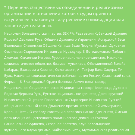
* Перечень общественных объединений и религиозных
организаций в отношении которых судом принято
вступившее в законную силу решение о ликвидации или
запрете деятельности:
Национал-большевистская партия, ВЕК РА, Рада земли Кубанской Духовно
Родовой Державы Русь, Община Духовного Управления Асгардской Веси
Беловодья, Славянская Община Капища Веды Перуна, Мужская Духовная
Семинария Староверов-Инглингов, Нурджулар, К Богодержавию, Таблиги
Джамаат, Свидетели Иеговы, Русское национальное единство, Национал-
социалистическое общество, Джамаат мувахидов, Объединенный Вилайат
Кабарды, Балкарии и Карачая, Союз славян, Ат-Такфир Валь-Хиджра, Пит
Буль, Национал-социалистическая рабочая партия России, Славянский союз,
Формат-18, Благородный Орден Дьявола, Армия воли народа,
Национальная Социалистическая Инициатива города Череповца, Духовно-
Родовая Держава Русь, Русское национальное единство, Древнерусской
Инглистической церкви Православных Староверов-Инглингов, Русский
общенациональный союз, Движение против нелегальной иммиграции,
Кровь и Честь, О свободе совести и о религиозных объединениях, Омская
организация общественного политического движения Русское
национальное единство, Северное Братство, Клуб Болельщиков
Футбольного Клуба Динамо, Файзрахманисты, Мусульманская религиозная