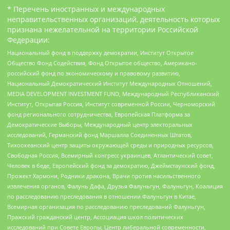
* Перечень иностранных и международных
неправительственных организаций, деятельность которых
признана нежелательной на территории Российской
Федерации:
Национальный фонд в поддержку демократии, Институт Открытое
Общество Фонд Содействия, Фонд Открытое общество, Американо-
российский фонд по экономическому и правовому развитию,
Национальный Демократический Институт Международных Отношений,
MEDIA DEVELOPMENT INVESTMENT FUND, Международный Республиканский
Институт, Открытая Россия, Институт современной России, Черноморский
фонд регионального сотрудничества, Европейская Платформа за
Демократические Выборы, Международный центр электоральных
исследований, Германский фонд Маршалла Соединенных Штатов,
Тихоокеанский центр защиты окружающей среды и природных ресурсов,
Свободная Россия, Всемирный конгресс украинцев, Атлантический совет,
Человек в беде, Европейский фонд за демократию, Джеймстаунский фонд,
Прожект Хармони, Родники дракона, Врачи против насильственного
извлечения органов, Фалунь Дафа, Друзья Фалуньгун, Фалуньгун, Коалиция
по расследованию преследования в отношении Фалуньгун в Китае,
Всемирная организация по расследованию преследований Фалуньгун,
Пражский гражданский центр, Ассоциация школ политических
исследований при Совете Европы, Центр либеральной современности,