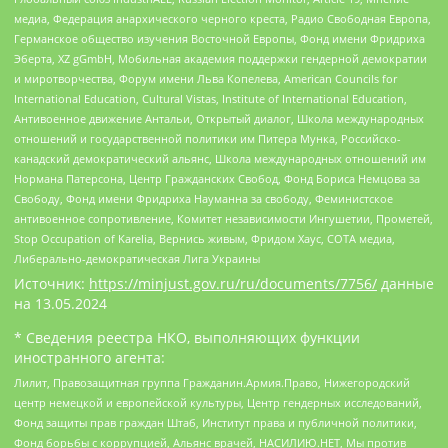
медиа, Федерация анархического черного креста, Радио Свободная Европа,
Германское общество изучения Восточной Европы, Фонд имени Фридриха
Эберта, XZ gGmbH, Мобильная академия поддержки гендерной демократии
и миротворчества, Форум имени Льва Копелева, American Councils for
International Education, Cultural Vistas, Institute of International Education,
Антивоенное движение Антальи, Открытый диалог, Школа международных
отношений и государственной политики им Питера Мунка, Российско-
канадский демократический альянс, Школа международных отношений им
Нормана Патерсона, Центр Гражданских Свобод, Фонд Бориса Немцова за
Свободу, Фонд имени Фридриха Науманна за свободу, Феминистское
антивоенное сопротивление, Комитет независимости Ингушетии, Прометей,
Stop Occupation of Karelia, Вернись живым, Фридом Хаус, СОТА медиа,
Либерально-демократическая Лига Украины
Источник:
https://minjust.gov.ru/ru/documents/7756/
данные
на
13.05.2024
* Сведения реестра НКО, выполняющих функции
иностранного агента:
Лилит, Правозащитная группа Гражданин.Армия.Право, Нижегородский
центр немецкой и европейской культуры, Центр гендерных исследований,
Фонд защиты прав граждан Штаб, Институт права и публичной политики,
Фонд борьбы с коррупцией, Альянс врачей, НАСИЛИЮ.НЕТ, Мы против