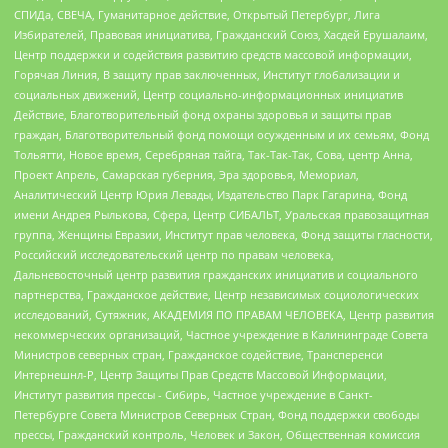
СПИДа, СВЕЧА, Гуманитарное действие, Открытый Петербург, Лига
Избирателей, Правовая инициатива, Гражданский Союз, Хасдей Ерушалаим,
Центр поддержки и содействия развитию средств массовой информации,
Горячая Линия, В защиту прав заключенных, Институт глобализации и
социальных движений, Центр социально-информационных инициатив
Действие, Благотворительный фонд охраны здоровья и защиты прав
граждан, Благотворительный фонд помощи осужденным и их семьям, Фонд
Тольятти, Новое время, Серебряная тайга, Так-Так-Так, Сова, центр Анна,
Проект Апрель, Самарская губерния, Эра здоровья, Мемориал,
Аналитический Центр Юрия Левады, Издательство Парк Гагарина, Фонд
имени Андрея Рылькова, Сфера, Центр СИБАЛЬТ, Уральская правозащитная
группа, Женщины Евразии, Институт прав человека, Фонд защиты гласности,
Российский исследовательский центр по правам человека,
Дальневосточный центр развития гражданских инициатив и социального
партнерства, Гражданское действие, Центр независимых социологических
исследований, Сутяжник, АКАДЕМИЯ ПО ПРАВАМ ЧЕЛОВЕКА, Центр развития
некоммерческих организаций, Частное учреждение в Калининграде Совета
Министров северных стран, Гражданское содействие, Трансперенси
Интернешнл-Р, Центр Защиты Прав Средств Массовой Информации,
Институт развития прессы - Сибирь, Частное учреждение в Санкт-
Петербурге Совета Министров Северных Стран, Фонд поддержки свободы
прессы, Гражданский контроль, Человек и Закон, Общественная комиссия