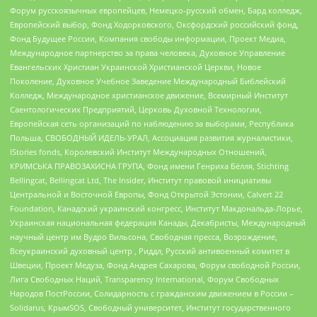
Форум русскоязычных европейцев, Немецко-русский обмен, Бард колледж,
Европейский выбор, Фонд Ходорковского, Оксфордский российский фонд,
Фонд Будущее России, Компания свободы информации, Проект Медиа,
Международное партнерство за права человека, Духовное Управление
Евангельских Христиан Украинской Христианской Церкви, Новое
Поколение, Духовное Учебное Заведение Международный Библейский
Колледж, Международное христианское движение, Всемирный Институт
Саентологических Предприятий, Церковь Духовной Технологии,
Европейская сеть организаций по наблюдению за выборами, Республика
Польша, СВОБОДНЫЙ ИДЕЛЬ-УРАЛ, Ассоциация развития журналистики,
IStories fonds, Королевский Институт Международных Отношений,
КРИМСЬКА ПРАВОЗАХИСНА ГРУПА, Фонд имени Генриха Бёлля, Stichting
Bellingcat, Bellingcat Ltd, The Insider, Институт правовой инициативы
Центральной и Восточной Европы, Фонд Открытой Эстонии, Calvert 22
Foundation, Канадский украинский конгресс, Институт Макдональда-Лорье,
Украинская национальная федерация Канады, Декабристы, Международный
научный центр им Вудро Вильсона, Свободная пресса, Возрождение,
Всеукраинский духовный центр , Риддл, Русский антивоенный комитет в
Швеции, Проект Медуза, Фонд Андрея Сахарова, Форум свободной России,
Лига Свободных Наций, Transparеncy International, Форум Свободных
Народов ПостРоссии, Солидарность с гражданским движением в России –
Solidarus, КрымSOS, Свободный университет, Институт государственного