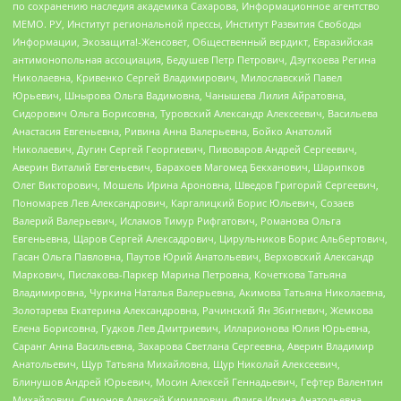
по сохранению наследия академика Сахарова, Информационное агентство
МЕМО. РУ, Институт региональной прессы, Институт Развития Свободы
Информации, Экозащита!-Женсовет, Общественный вердикт, Евразийская
антимонопольная ассоциация, Бедушев Петр Петрович, Дзугкоева Регина
Николаевна, Кривенко Сергей Владимирович, Милославский Павел
Юрьевич, Шнырова Ольга Вадимовна, Чанышева Лилия Айратовна,
Сидорович Ольга Борисовна, Туровский Александр Алексеевич, Васильева
Анастасия Евгеньевна, Ривина Анна Валерьевна, Бойко Анатолий
Николаевич, Дугин Сергей Георгиевич, Пивоваров Андрей Сергеевич,
Аверин Виталий Евгеньевич, Барахоев Магомед Бекханович, Шарипков
Олег Викторович, Мошель Ирина Ароновна, Шведов Григорий Сергеевич,
Пономарев Лев Александрович, Каргалицкий Борис Юльевич, Созаев
Валерий Валерьевич, Исламов Тимур Рифгатович, Романова Ольга
Евгеньевна, Щаров Сергей Алексадрович, Цирульников Борис Альбертович,
Гасан Ольга Павловна, Паутов Юрий Анатольевич, Верховский Александр
Маркович, Пислакова-Паркер Марина Петровна, Кочеткова Татьяна
Владимировна, Чуркина Наталья Валерьевна, Акимова Татьяна Николаевна,
Золотарева Екатерина Александровна, Рачинский Ян Збигневич, Жемкова
Елена Борисовна, Гудков Лев Дмитриевич, Илларионова Юлия Юрьевна,
Саранг Анна Васильевна, Захарова Светлана Сергеевна, Аверин Владимир
Анатольевич, Щур Татьяна Михайловна, Щур Николай Алексеевич,
Блинушов Андрей Юрьевич, Мосин Алексей Геннадьевич, Гефтер Валентин
Михайлович, Симонов Алексей Кириллович, Флиге Ирина Анатольевна,