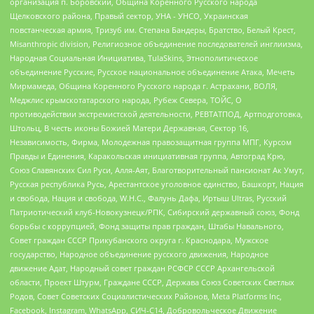
организация п. Боровский, Община Коренного Русского народа
Щелковского района, Правый сектор, УНА - УНСО, Украинская
повстанческая армия, Тризуб им. Степана Бандеры, Братство, Белый Крест,
Misanthropic division, Религиозное объединение последователей инглиизма,
Народная Социальная Инициатива, TulaSkins, Этнополитическое
объединение Русские, Русское национальное объединение Атака, Мечеть
Мирмамеда, Община Коренного Русского народа г. Астрахани, ВОЛЯ,
Меджлис крымскотатарского народа, Рубеж Севера, ТОЙС, О
противодействии экстремистской деятельности, РЕВТАТПОД, Артподготовка,
Штольц, В честь иконы Божией Матери Державная, Сектор 16,
Независимость, Фирма, Молодежная правозащитная группа МПГ, Курсом
Правды и Единения, Каракольская инициативная группа, Автоград Крю,
Союз Славянских Сил Руси, Алля-Аят, Благотворительный пансионат Ак Умут,
Русская республика Русь, Арестантское уголовное единство, Башкорт, Нация
и свобода, Нация и свобода, W.H.С., Фалунь Дафа, Иртыш Ultras, Русский
Патриотический клуб-Новокузнецк/РПК, Сибирский державный союз, Фонд
борьбы с коррупцией, Фонд защиты прав граждан, Штабы Навального,
Совет граждан СССР Прикубанского округа г. Краснодара, Мужское
государство, Народное объединение русского движения, Народное
движение Адат, Народный совет граждан РСФСР СССР Архангельской
области, Проект Штурм, Граждане СССР, Держава Союз Советских Светлых
Родов, Совет Советских Социалистических Районов, Meta Platforms Inc,
Facebook, Instagram, WhatsApp, СИЧ-С14, Добровольческое Движение