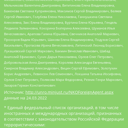
Мельникова Валентина Дмитриевна, Вититинова Елена Владимировна,
Баженова Светлана Куприяновна, Максимов Сергей Владимирович, Беляев
Сергей Иванович, Голубева Елена Николаевна, Ганнушкина Светлана
Алексеевна, Закс Елена Владимировна, Буртина Елена Юрьевна, Гендель
Людмила Залмановна, Кокорина Екатерина Алексеевна, Шуманов Илья
Вячеславович, Арапова Галина Юрьевна, Свечников Анатолий Мариевич,
Прохоров Вадим Юрьевич, Шахова Елена Владимировна, Подузов Сергей
Васильевич, Протасова Ирина Вячеславовна, Литинский Леонид Борисович,
Лукашевский Сергей Маркович, Бахмин Вячеслав Иванович, Шабад
Анатолий Ефимович, Сухих Дарья Николаевна, Орлов Олег Петрович,
Добровольская Анна Дмитриевна, Королева Александра Евгеньевна,
Смирнов Владимир Александрович, Вицин Сергей Ефимович, Золотухин
Борис Андреевич, Левинсон Лев Семенович, Локшина Татьяна Иосифовна,
Орлов Олег Петрович, Полякова Мара Федоровна, Резник Генри Маркович,
Захаров Герман Константинович
Источник:
http://unro.minjust.ru/NKOForeignAgent.aspx
данные на
24.03.2022
* Единый федеральный список организаций, в том числе
иностранных и международных организаций, признанных
в соответствии с законодательством Российской Федерации
террористическими: