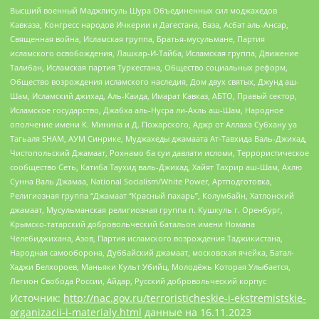
Высший военный Маджлисуль Шура Объединенных сил моджахедов
Кавказа, Конгресс народов Ичкерии и Дагестана, База, Асбат аль-Ансар,
Священная война, Исламская группа, Братья-мусульмане, Партия
исламского освобождения, Лашкар-И-Тайба, Исламская группа, Движение
Талибан, Исламская партия Туркестана, Общество социальных реформ,
Общество возрождения исламского наследия, Дом двух святых, Джунд аш-
Шам, Исламский джихад, Аль-Каида, Имарат Кавказ, АБТО, Правый сектор,
Исламское государство, Джабха аль-Нусра ли-Ахль аш-Шам, Народное
ополчение имени К. Минина и Д. Пожарского, Аджр от Аллаха Субхану уа
Тагьаля SHAM, АУМ Синрике, Муджахеды джамаата Ат-Тавхида Валь-Джихад,
Чистопольский Джамаат, Рохнамо ба суи давлати исломи, Террористическое
сообщество Сеть, Катиба Таухид валь-Джихад, Хайят Тахрир аш-Шам, Ахлю
Сунна Валь Джамаа, National Socialism/White Power, Артподготовка,
Религиозная группа “Джамаат “Красный пахарь”, Колумбайн, Хатлонский
джамаат, Мусульманская религиозная группа п. Кушкуль г. Оренбург,
Крымско-татарский добровольческий батальон имени Номана
Челебиджихана, Азов, Партия исламского возрождения Таджикистана,
Народная самооборона, Дуббайский джамаат, московская ячейка, Батал-
Хаджи Белхороев, Маньяки Культ Убийц, Молодёжь Которая Улыбается,
Легион Свобода России, Айдар, Русский добровольческий корпус
Источник:
http://nac.gov.ru/terroristicheskie-i-ekstremistskie-
organizacii-i-materialy.html
данные на
16.11.2023