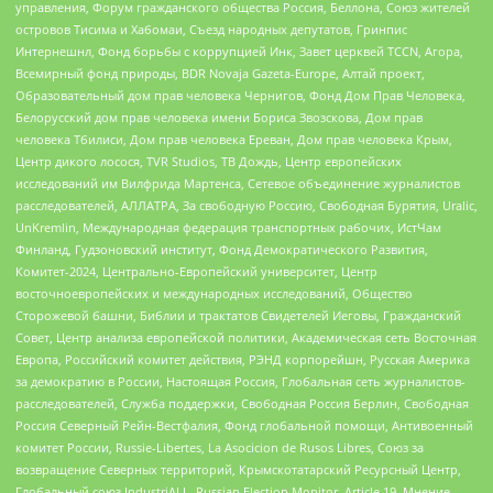
управления, Форум гражданского общества Россия, Беллона, Союз жителей
островов Тисима и Хабомаи, Съезд народных депутатов, Гринпис
Интернешнл, Фонд борьбы с коррупцией Инк, Завет церквей TCCN, Агора,
Всемирный фонд природы, BDR Novaja Gazeta-Europe, Алтай проект,
Образовательный дом прав человека Чернигов, Фонд Дом Прав Человека,
Белорусский дом прав человека имени Бориса Звозскова, Дом прав
человека Тбилиси, Дом прав человека Ереван, Дом прав человека Крым,
Центр дикого лосося, TVR Studios, ТВ Дождь, Центр европейских
исследований им Вилфрида Мартенса, Сетевое объединение журналистов
расследователей, АЛЛАТРА, За свободную Россию, Свободная Бурятия, Uralic,
UnKremlin, Международная федерация транспортных рабочих, ИстЧам
Финланд, Гудзоновский институт, Фонд Демократического Развития,
Комитет-2024, Центрально-Европейский университет, Центр
восточноевропейских и международных исследований, Общество
Сторожевой башни, Библии и трактатов Свидетелей Иеговы, Гражданский
Совет, Центр анализа европейской политики, Академическая сеть Восточная
Европа, Российский комитет действия, РЭНД корпорейшн, Русская Америка
за демократию в России, Настоящая Россия, Глобальная сеть журналистов-
расследователей, Служба поддержки, Свободная Россия Берлин, Свободная
Россия Северный Рейн-Вестфалия, Фонд глобальной помощи, Антивоенный
комитет России, Russie-Libertes, La Asocicion de Rusos Libres, Союз за
возвращение Северных территорий, Крымскотатарский Ресурсный Центр,
Глобальный союз IndustriALL, Russian Election Monitor, Article 19, Мнение