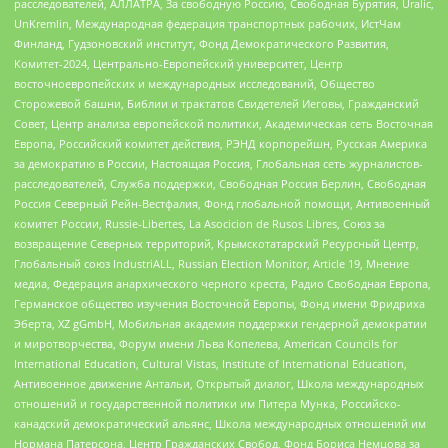
расследователей, АЛЛАТРА, За свободную Россию, Свободная Бурятия, Uralic,
UnKremlin, Международная федерация транспортных рабочих, ИстЧам
Финланд, Гудзоновский институт, Фонд Демократического Развития,
Комитет-2024, Центрально-Европейский университет, Центр
восточноевропейских и международных исследований, Общество
Сторожевой башни, Библии и трактатов Свидетелей Иеговы, Гражданский
Совет, Центр анализа европейской политики, Академическая сеть Восточная
Европа, Российский комитет действия, РЭНД корпорейшн, Русская Америка
за демократию в России, Настоящая Россия, Глобальная сеть журналистов-
расследователей, Служба поддержки, Свободная Россия Берлин, Свободная
Россия Северный Рейн-Вестфалия, Фонд глобальной помощи, Антивоенный
комитет России, Russie-Libertes, La Asocicion de Rusos Libres, Союз за
возвращение Северных территорий, Крымскотатарский Ресурсный Центр,
Глобальный союз IndustriALL, Russian Election Monitor, Article 19, Мнение
медиа, Федерация анархического черного креста, Радио Свободная Европа,
Германское общество изучения Восточной Европы, Фонд имени Фридриха
Эберта, XZ gGmbH, Мобильная академия поддержки гендерной демократии
и миротворчества, Форум имени Льва Копелева, American Councils for
International Education, Cultural Vistas, Institute of International Education,
Антивоенное движение Антальи, Открытый диалог, Школа международных
отношений и государственной политики им Питера Мунка, Российско-
канадский демократический альянс, Школа международных отношений им
Нормана Патерсона, Центр Гражданских Свобод, Фонд Бориса Немцова за