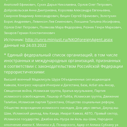
Анатолий Ефимович, Сухих Дарья Николаевна, Орлов Олег Петрович,
Добровольская Анна Дмитриевна, Королева Александра Евгеньевна,
Смирнов Владимир Александрович, Вицин Сергей Ефимович, Золотухин
Борис Андреевич, Левинсон Лев Семенович, Локшина Татьяна Иосифовна,
Орлов Олег Петрович, Полякова Мара Федоровна, Резник Генри Маркович,
Захаров Герман Константинович
Источник:
http://unro.minjust.ru/NKOForeignAgent.aspx
данные на
24.03.2022
* Единый федеральный список организаций, в том числе
иностранных и международных организаций, признанных
в соответствии с законодательством Российской Федерации
террористическими:
Высший военный Маджлисуль Шура Объединенных сил моджахедов
Кавказа, Конгресс народов Ичкерии и Дагестана, База, Асбат аль-Ансар,
Священная война, Исламская группа, Братья-мусульмане, Партия
исламского освобождения, Лашкар-И-Тайба, Исламская группа, Движение
Талибан, Исламская партия Туркестана, Общество социальных реформ,
Общество возрождения исламского наследия, Дом двух святых, Джунд аш-
Шам, Исламский джихад, Аль-Каида, Имарат Кавказ, АБТО, Правый сектор,
Исламское государство, Джабха аль-Нусра ли-Ахль аш-Шам, Народное
ополчение имени К. Минина и Д. Пожарского, Аджр от Аллаха Субхану уа