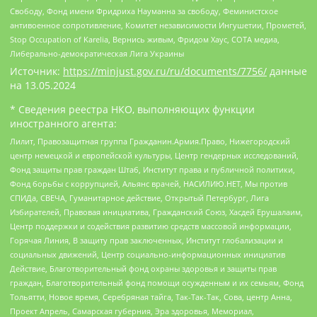
Свободу, Фонд имени Фридриха Науманна за свободу, Феминистское
антивоенное сопротивление, Комитет независимости Ингушетии, Прометей,
Stop Occupation of Karelia, Вернись живым, Фридом Хаус, СОТА медиа,
Либерально-демократическая Лига Украины
Источник:
https://minjust.gov.ru/ru/documents/7756/
данные
на
13.05.2024
* Сведения реестра НКО, выполняющих функции
иностранного агента:
Лилит, Правозащитная группа Гражданин.Армия.Право, Нижегородский
центр немецкой и европейской культуры, Центр гендерных исследований,
Фонд защиты прав граждан Штаб, Институт права и публичной политики,
Фонд борьбы с коррупцией, Альянс врачей, НАСИЛИЮ.НЕТ, Мы против
СПИДа, СВЕЧА, Гуманитарное действие, Открытый Петербург, Лига
Избирателей, Правовая инициатива, Гражданский Союз, Хасдей Ерушалаим,
Центр поддержки и содействия развитию средств массовой информации,
Горячая Линия, В защиту прав заключенных, Институт глобализации и
социальных движений, Центр социально-информационных инициатив
Действие, Благотворительный фонд охраны здоровья и защиты прав
граждан, Благотворительный фонд помощи осужденным и их семьям, Фонд
Тольятти, Новое время, Серебряная тайга, Так-Так-Так, Сова, центр Анна,
Проект Апрель, Самарская губерния, Эра здоровья, Мемориал,