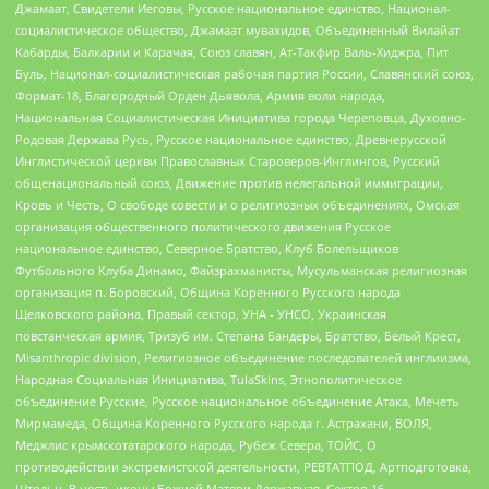
Джамаат, Свидетели Иеговы, Русское национальное единство, Национал-
социалистическое общество, Джамаат мувахидов, Объединенный Вилайат
Кабарды, Балкарии и Карачая, Союз славян, Ат-Такфир Валь-Хиджра, Пит
Буль, Национал-социалистическая рабочая партия России, Славянский союз,
Формат-18, Благородный Орден Дьявола, Армия воли народа,
Национальная Социалистическая Инициатива города Череповца, Духовно-
Родовая Держава Русь, Русское национальное единство, Древнерусской
Инглистической церкви Православных Староверов-Инглингов, Русский
общенациональный союз, Движение против нелегальной иммиграции,
Кровь и Честь, О свободе совести и о религиозных объединениях, Омская
организация общественного политического движения Русское
национальное единство, Северное Братство, Клуб Болельщиков
Футбольного Клуба Динамо, Файзрахманисты, Мусульманская религиозная
организация п. Боровский, Община Коренного Русского народа
Щелковского района, Правый сектор, УНА - УНСО, Украинская
повстанческая армия, Тризуб им. Степана Бандеры, Братство, Белый Крест,
Misanthropic division, Религиозное объединение последователей инглиизма,
Народная Социальная Инициатива, TulaSkins, Этнополитическое
объединение Русские, Русское национальное объединение Атака, Мечеть
Мирмамеда, Община Коренного Русского народа г. Астрахани, ВОЛЯ,
Меджлис крымскотатарского народа, Рубеж Севера, ТОЙС, О
противодействии экстремистской деятельности, РЕВТАТПОД, Артподготовка,
Штольц, В честь иконы Божией Матери Державная, Сектор 16,