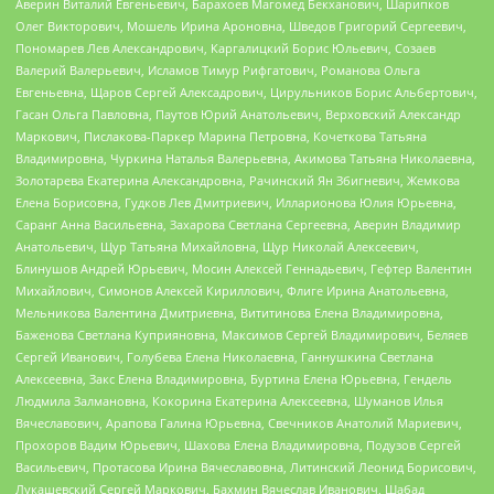
Аверин Виталий Евгеньевич, Барахоев Магомед Бекханович, Шарипков
Олег Викторович, Мошель Ирина Ароновна, Шведов Григорий Сергеевич,
Пономарев Лев Александрович, Каргалицкий Борис Юльевич, Созаев
Валерий Валерьевич, Исламов Тимур Рифгатович, Романова Ольга
Евгеньевна, Щаров Сергей Алексадрович, Цирульников Борис Альбертович,
Гасан Ольга Павловна, Паутов Юрий Анатольевич, Верховский Александр
Маркович, Пислакова-Паркер Марина Петровна, Кочеткова Татьяна
Владимировна, Чуркина Наталья Валерьевна, Акимова Татьяна Николаевна,
Золотарева Екатерина Александровна, Рачинский Ян Збигневич, Жемкова
Елена Борисовна, Гудков Лев Дмитриевич, Илларионова Юлия Юрьевна,
Саранг Анна Васильевна, Захарова Светлана Сергеевна, Аверин Владимир
Анатольевич, Щур Татьяна Михайловна, Щур Николай Алексеевич,
Блинушов Андрей Юрьевич, Мосин Алексей Геннадьевич, Гефтер Валентин
Михайлович, Симонов Алексей Кириллович, Флиге Ирина Анатольевна,
Мельникова Валентина Дмитриевна, Вититинова Елена Владимировна,
Баженова Светлана Куприяновна, Максимов Сергей Владимирович, Беляев
Сергей Иванович, Голубева Елена Николаевна, Ганнушкина Светлана
Алексеевна, Закс Елена Владимировна, Буртина Елена Юрьевна, Гендель
Людмила Залмановна, Кокорина Екатерина Алексеевна, Шуманов Илья
Вячеславович, Арапова Галина Юрьевна, Свечников Анатолий Мариевич,
Прохоров Вадим Юрьевич, Шахова Елена Владимировна, Подузов Сергей
Васильевич, Протасова Ирина Вячеславовна, Литинский Леонид Борисович,
Лукашевский Сергей Маркович, Бахмин Вячеслав Иванович, Шабад