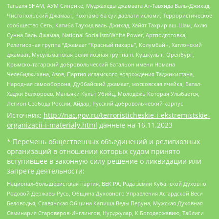
Тагьаля SHAM, АУМ Синрике, Муджахеды джамаата Ат-Тавхида Валь-Джихад,
Чистопольский Джамаат, Рохнамо ба суи давлати исломи, Террористическое
сообщество Сеть, Катиба Таухид валь-Джихад, Хайят Тахрир аш-Шам, Ахлю
Сунна Валь Джамаа, National Socialism/White Power, Артподготовка,
Религиозная группа “Джамаат “Красный пахарь”, Колумбайн, Хатлонский
джамаат, Мусульманская религиозная группа п. Кушкуль г. Оренбург,
Крымско-татарский добровольческий батальон имени Номана
Челебиджихана, Азов, Партия исламского возрождения Таджикистана,
Народная самооборона, Дуббайский джамаат, московская ячейка, Батал-
Хаджи Белхороев, Маньяки Культ Убийц, Молодёжь Которая Улыбается,
Легион Свобода России, Айдар, Русский добровольческий корпус
Источник:
http://nac.gov.ru/terroristicheskie-i-ekstremistskie-
organizacii-i-materialy.html
данные на
16.11.2023
* Перечень общественных объединений и религиозных
организаций в отношении которых судом принято
вступившее в законную силу решение о ликвидации или
запрете деятельности:
Национал-большевистская партия, ВЕК РА, Рада земли Кубанской Духовно
Родовой Державы Русь, Община Духовного Управления Асгардской Веси
Беловодья, Славянская Община Капища Веды Перуна, Мужская Духовная
Семинария Староверов-Инглингов, Нурджулар, К Богодержавию, Таблиги