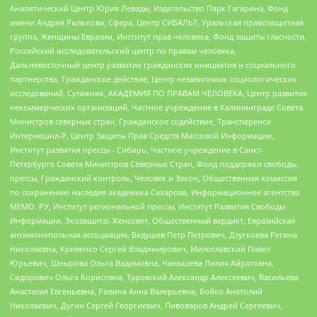
Аналитический Центр Юрия Левады, Издательство Парк Гагарина, Фонд
имени Андрея Рылькова, Сфера, Центр СИБАЛЬТ, Уральская правозащитная
группа, Женщины Евразии, Институт прав человека, Фонд защиты гласности,
Российский исследовательский центр по правам человека,
Дальневосточный центр развития гражданских инициатив и социального
партнерства, Гражданское действие, Центр независимых социологических
исследований, Сутяжник, АКАДЕМИЯ ПО ПРАВАМ ЧЕЛОВЕКА, Центр развития
некоммерческих организаций, Частное учреждение в Калининграде Совета
Министров северных стран, Гражданское содействие, Трансперенси
Интернешнл-Р, Центр Защиты Прав Средств Массовой Информации,
Институт развития прессы - Сибирь, Частное учреждение в Санкт-
Петербурге Совета Министров Северных Стран, Фонд поддержки свободы
прессы, Гражданский контроль, Человек и Закон, Общественная комиссия
по сохранению наследия академика Сахарова, Информационное агентство
МЕМО. РУ, Институт региональной прессы, Институт Развития Свободы
Информации, Экозащита!-Женсовет, Общественный вердикт, Евразийская
антимонопольная ассоциация, Бедушев Петр Петрович, Дзугкоева Регина
Николаевна, Кривенко Сергей Владимирович, Милославский Павел
Юрьевич, Шнырова Ольга Вадимовна, Чанышева Лилия Айратовна,
Сидорович Ольга Борисовна, Туровский Александр Алексеевич, Васильева
Анастасия Евгеньевна, Ривина Анна Валерьевна, Бойко Анатолий
Николаевич, Дугин Сергей Георгиевич, Пивоваров Андрей Сергеевич,