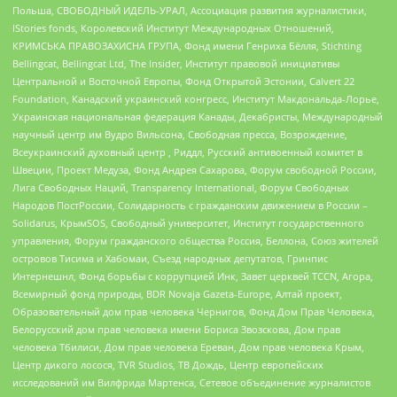
Польша, СВОБОДНЫЙ ИДЕЛЬ-УРАЛ, Ассоциация развития журналистики,
IStories fonds, Королевский Институт Международных Отношений,
КРИМСЬКА ПРАВОЗАХИСНА ГРУПА, Фонд имени Генриха Бёлля, Stichting
Bellingcat, Bellingcat Ltd, The Insider, Институт правовой инициативы
Центральной и Восточной Европы, Фонд Открытой Эстонии, Calvert 22
Foundation, Канадский украинский конгресс, Институт Макдональда-Лорье,
Украинская национальная федерация Канады, Декабристы, Международный
научный центр им Вудро Вильсона, Свободная пресса, Возрождение,
Всеукраинский духовный центр , Риддл, Русский антивоенный комитет в
Швеции, Проект Медуза, Фонд Андрея Сахарова, Форум свободной России,
Лига Свободных Наций, Transparеncy International, Форум Свободных
Народов ПостРоссии, Солидарность с гражданским движением в России –
Solidarus, КрымSOS, Свободный университет, Институт государственного
управления, Форум гражданского общества Россия, Беллона, Союз жителей
островов Тисима и Хабомаи, Съезд народных депутатов, Гринпис
Интернешнл, Фонд борьбы с коррупцией Инк, Завет церквей TCCN, Агора,
Всемирный фонд природы, BDR Novaja Gazeta-Europe, Алтай проект,
Образовательный дом прав человека Чернигов, Фонд Дом Прав Человека,
Белорусский дом прав человека имени Бориса Звозскова, Дом прав
человека Тбилиси, Дом прав человека Ереван, Дом прав человека Крым,
Центр дикого лосося, TVR Studios, ТВ Дождь, Центр европейских
исследований им Вилфрида Мартенса, Сетевое объединение журналистов