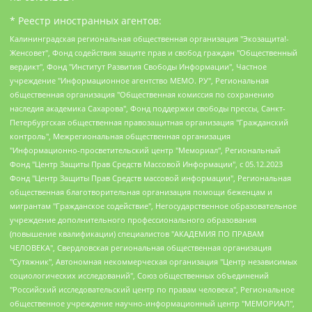
* Реестр иностранных агентов:
Калининградская региональная общественная организация "Экозащита!-Женсовет", Фонд содействия защите прав и свобод граждан "Общественный вердикт", Фонд "Институт Развития Свободы Информации", Частное учреждение "Информационное агентство МЕМО. РУ", Региональная общественная организация "Общественная комиссия по сохранению наследия академика Сахарова", Фонд поддержки свободы прессы, Санкт-Петербургская общественная правозащитная организация "Гражданский контроль", Межрегиональная общественная организация "Информационно-просветительский центр "Мемориал", Региональный Фонд "Центр Защиты Прав Средств Массовой Информации", с 05.12.2023 Фонд "Центр Защиты Прав Средств массовой информации", Региональная общественная благотворительная организация помощи беженцам и мигрантам "Гражданское содействие", Негосударственное образовательное учреждение дополнительного профессионального образования (повышение квалификации) специалистов "АКАДЕМИЯ ПО ПРАВАМ ЧЕЛОВЕКА", Свердловская региональная общественная организация "Сутяжник", Автономная некоммерческая организация "Центр независимых социологических исследований", Союз общественных объединений "Российский исследовательский центр по правам человека", Региональное общественное учреждение научно-информационный центр "МЕМОРИАЛ", Некоммерческая организация "Фонд защиты гласности", Автономная некоммерческая организация "Институт прав человека", Городская общественная организация "Екатеринбургское общество "МЕМОРИАЛ", Городская общественная организация "Рязанское историко-просветительское и правозащитное общество "Мемориал" (Рязанский Мемориал), Челябинский региональный орган общественной самодеятельности – женское общественное объединение "Женщины Евразии", Челябинский региональный орган общественной самодеятельности "Уральская правозащитная группа", Фонд содействия защите здоровья и социальной справедливости имени Андрея Рылькова, Автономная Некоммерческая Организация "Аналитический Центр Юрия Левады", Автономная некоммерческая организация социальной поддержки населения "Проект Апрель", Региональная общественная организация помощи женщинам и детям, находящимся в кризисной ситуации "Информационно-методический центр "Анна", Фонд содействия развитию массовых коммуникаций и правовому просвещению "Так-так-Так", Фонд содействия устойчивому развитию "Серебряная тайга", Свердловский региональный общественный фонд социальных проектов "Новое время", "Idel.Реалии", Кавказ.Реалии, Крым.Реалии, Телеканал Настоящее Время, Татаро-башкирская служба Радио Свобода (Azatliq Radiosi), Радио Свободная Европа/Радио Свобода (PCE/PC), "Сибирь.Реалии", "Фактограф", Благотворительный фонд помощи осужденным и их семьям, Автономная некоммерческая организация "Институт глобализации и социальных движений", Фонд "В защиту прав заключенных", Частное учреждение "Центр поддержки и содействия развитию средств массовой информации", Пензенский региональный общественный благотворительный фонд "Гражданский союз", "Север.Реалии", Некоммерческая организация Фонд "Правовая инициатива", Общество с ограниченной ответственностью "Радио Свободная Европа/Радио Свобода", Чешское информационное агентство "MEDIUM-ORIENT", Красноярская региональная общественная организация "Мы против СПИДа", Камалягин Денис Николаевич, Маркелов Сергей Евгеньевич, Пономарев Лев Александрович, Савицкая Людмила Алексеевна, Автономная некоммерческая организация "Центр по работе с проблемой насилия "НАСИЛИЮ.НЕТ", Межрегиональный профессиональный союз работников здравоохранения "Альянс врачей", Юридическое лицо, зарегистрированное в Латвийской Республике, SIA "Medusa Project" (регистрационный номер 40103797863, дата регистрации 10.06.2014), Некоммерческая организация "Фонд по борьбе с коррупцией", Автономная некоммерческая организация "Институт права и публичной политики", Баданин Роман Сергеевич, Гликин Максим Александрович, Железнова Мария Михайловна, Лукьянова Юлия Сергеевна, Маетная Елизавета Витальевна, Маняхин Петр Борисович, Чуракова Ольга Владимировна, Ярош Юлия Петровна, Юридическое лицо "The Insider SIA", зарегистрированное в Риге, Латвийская Республика (дата регистрации 26.06.2015), являющееся администратором доменного имени интернет-издания "The Insider SIA", https://theins.ru, Постернак Алексей Евгеньевич, Рубин Михаил Аркадьевич, Анин Роман Александрович, Юридическое лицо Istories fonds, зарегистрированное в Латвийской Республике (регистрационный номер 50008295751, дата регистрации 24.02.2020), Великовский Дмитрий Александрович, Долинина Ирина Николаевна, Мароховская Алеся Алексеевна, Шлейнов Роман Юрьевич, Шмагун Олеся Валентиновна, Общество с ограниченной ответственностью "Альтаир 2021", Общество с ограниченной ответственностью "Вега 2021", Общество с ограниченной ответственностью "Главный редактор 2021", Общество с ограниченной ответственностью "Ромашки монолит", Важенков Артем Валерьевич, Ивановская областная общественная организация "Центр гендерных исследований", Гурман Юрий Альбертович, Медиапроект "ОВД-Инфо", Егоров Владимир Владимирович, Жилинский Владимир Александрович, Общество с ограниченной ответственностью "ЗП", Иванова София Юрьевна, Карезина Инна Павловна, Кильтау Екатерина Викторовна, Петров Алексей Викторович, Пискунов Сергей Евгеньевич, Смирнов Сергей Сергеевич, Тихонов Михаил Сергеевич, Общество с ограниченной ответственностью "ЖУРНАЛИСТ-ИНОСТРАННЫЙ АГЕНТ", Арапова Галина Юрьевна, Вольтская Татьяна Анатольевна, Американская компания "Mason G.E.S. Anonymous Foundation" (США), являющаяся владельцем интернет-издания https://mnews.world/, Компания "Stichting Bellingcat", зарегистрированная в Нидерландах (дата регистрации 11.07.2018), Захаров Андрей Вячеславович, Клепиковская Екатерина Дмитриевна, Общество с ограниченной ответственностью "МЕМО", Перл Роман Александрович, Симонов Евгений Алексеевич, Соловьева Елена Анатольевна, Сотников Даниил Владимирович, Сурначева Елизавета Дмитриевна, Автономная некоммерческая организация по защите прав человека и информированию населения "Якутия – Наше Мнение", Общество с ограниченной ответственностью "Москоу диджитал медиа", с 26.01.2023 Общество с ограниченной ответственностью "Чайка Белые сады", Ветошкина Валерия Валерьевна, Заговора Максим Александрович, Межрегиональное общественное движение "Российская ЛГБТ - сеть", Оленичев Максим Владимирович, Павлов Иван Юрьевич, Скворцова Елена Сергеевна, Общество с ограниченной ответственностью "Как бы инагент", Кочетков Игорь Викторович, Общество с ограниченной ответственностью "Честные выборы", Еланчик Олег Александрович, Общество с ограниченной ответственностью "Нобелевский призыв", Гималова Регина Эмилевна, Григорьев Андрей Валерьевич, Григорьева Алина Александровна, Ассоциация по содействию защите прав призывников, альтернативнослужащих и военнослужащих "Правозащитная группа "Гражданин.Армия.Право", Хисамова Регина Фаритовна, Автономная некоммерческая организация по реализации социально-правовых программ "Лилит", Дальневосточное общественное движение "Маяк", Санкт-Петербургская ЛГБТ-инициативная группа "Выход", Инициативная группа ЛГБТ+ "Реверс", Алексеев Андрей Викторович, Бекбулатова Таисия Львовна, Беляев Иван Михайлович, Владыкина Елена Сергеевна, Гельман Марат Александрович, Никульшина Вероника Юрьевна, Толоконникова Надежда Андреевна, Шендерович Виктор Анатольевич, Общество с ограниченной ответственностью "Данное сообщение", Общество с ограниченной ответственностью Издательский дом "Новая глава", Айнбиндер Александра Александровна, Московский комьюнити-центр для ЛГБТ+инициатив, Благотворительный фонд развития филантропии, Deutsche Welle (Германия, Kurt-Schumacher-Strasse 3, 53113 Bonn), Борзунова Мария Михайловна, Воробьев Виктор Викторович, Голубева Анна Львовна, Константинова Алла Михайловна, Малкова Ирина Владимировна, Мурадов Мурад Абдулгалимович, Осетинская Елизавета Николаевна, Понасенков Евгений Николаевич, Ганапольский Матвей Юрьевич, Киселев Евгений Алексеевич, Борухович Ирина Григорьевна, Дремин Иван Тимофеевич, Дубровский Дмитрий Викторович, Красноярская региональная общественная организация поддержки и развития альтернативных образовательных технологий и межкультурных коммуникаций "ИНТЕРРА", Маяковская Екатерина Алексеевна, Фейгин Марк Захарович, Филимонов Андрей Викторович, Дзугкоева Регина Николаевна, Доброхотов Роман Александрович, Дудь Юрий Александрович, Елкин Сергей Владимирович, Кругликов Кирилл Игоревич, Сабунаева Мария Леонидовна, Семенов Алексей Владимирович, Шаинян Карен Багратович, Шульман Екатерина Михайловна, Асафьев Артур Валерьевич, Вахштайн Виктор Семенович, Венедиктов Алексей Алексеевич, Лушникова Екатерина Евгеньевна, Волков Леонид Михайлович, Невзоров Александр Глебович, Пархоменко Сергей Борисович, Сироткин Ярослав Николаевич, Кара-Мурза Владимир Владимирович, Баранова Наталья Владимировна, Гозман Леонид Яковлевич, Кагарлицкий Борис Юльевич, Климарев Михаил Валерьевич, Милов Владимир Станиславович, Автономная некоммерческая организация Краснодарский центр современного искусства "Типография", Моргенштерн Алишер Тагирович, Соболь Любовь Эдуардовна, Общество с ограниченной ответственностью "ЛИЗА НОРМ", Каспаров Гарри Кимович, Ходорковский Михаил Борисович, Общество с ограниченной ответственностью "Апрельские тезисы", Данилович Ирина Брониславовна, Кашин Олег Владимирович, Петров Николай Владимирович, Пивоваров Алексей Владимирович, Соколов Михаил Владимирович, Цветкова Юлия Владимировна, Чичваркин Евгений Александрович, Комитет против пыток/Команда против пыток, Общество с ограниченной ответственностью "Первый научный", Общество с ограниченной ответственностью "Вертолет и ко", Белоцерковская Вероника Борисовна, Кац Максим Евгеньевич, Лазарева Татьяна Юрьевна, Шаведдинов Руслан Табризович, Яшин Илья Валерьевич, Общество с ограниченной ответственностью "Иноагент ААВ", Алешковский Дмитрий Петрович, Альбац Евгения Марковна, Быков Дмитрий Львович, Галямина Юлия Евгеньевна, Лойко Сергей Леонидович, Мартынов Кирилл Константинович, Медведев Сергей Александрович, Крашенинников Федор Геннадиевич, Гордеева Катерина Вл