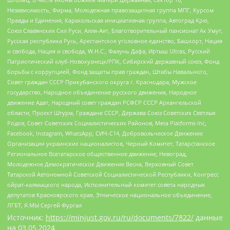
Независимость, Фирма, Молодежная правозащитная группа МПГ, Курсом
Правды и Единения, Каракольская инициативная группа, Автоград Крю,
Союз Славянских Сил Руси, Алля-Аят, Благотворительный пансионат Ак Умут,
Русская республика Русь, Арестантское уголовное единство, Башкорт, Нация
и свобода, Нация и свобода, W.H.С., Фалунь Дафа, Иртыш Ultras, Русский
Патриотический клуб-Новокузнецк/РПК, Сибирский державный союз, Фонд
борьбы с коррупцией, Фонд защиты прав граждан, Штабы Навального,
Совет граждан СССР Прикубанского округа г. Краснодара, Мужское
государство, Народное объединение русского движения, Народное
движение Адат, Народный совет граждан РСФСР СССР Архангельской
области, Проект Штурм, Граждане СССР, Держава Союз Советских Светлых
Родов, Совет Советских Социалистических Районов, Meta Platforms Inc,
Facebook, Instagram, WhatsApp, СИЧ-С14, Добровольческое Движение
Организации украинских националистов, Черный Комитет, Татарстанское
Региональное Всетатарское общественное движение, Невоград,
Молодежное Демократическое Движение Весна, Верховный Совет
Татарской Автономной Советской Социалистической Республики, Конгресс
ойрат-калмыцкого народа, Исполнительный комитет совета народных
депутатов Красноярского края, Этническое национальное объединение,
ЛГБТ, Я.МЫ Сергей Фургал
Источник:
https://minjust.gov.ru/ru/documents/7822/
данные
на
03.05.2024