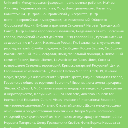
UnKremlin, Международная федерация транспортных рабочих, ИстЧам
Финланд, Гудзоновский институт, Фонд Демократического Развития,
Комитет-2024, Центрально-Европейский университет, Центр
восточноевропейских и международных исследований, Общество
Сторожевой башни, Библии и трактатов Свидетелей Иеговы, Гражданский
Совет, Центр анализа европейской политики, Академическая сеть Восточная
Европа, Российский комитет действия, РЭНД корпорейшн, Русская Америка
за демократию в России, Настоящая Россия, Глобальная сеть журналистов-
расследователей, Служба поддержки, Свободная Россия Берлин, Свободная
Россия Северный Рейн-Вестфалия, Фонд глобальной помощи, Антивоенный
комитет России, Russie-Libertes, La Asocicion de Rusos Libres, Союз за
возвращение Северных территорий, Крымскотатарский Ресурсный Центр,
Глобальный союз IndustriALL, Russian Election Monitor, Article 19, Мнение
медиа, Федерация анархического черного креста, Радио Свободная Европа,
Германское общество изучения Восточной Европы, Фонд имени Фридриха
Эберта, XZ gGmbH, Мобильная академия поддержки гендерной демократии
и миротворчества, Форум имени Льва Копелева, American Councils for
International Education, Cultural Vistas, Institute of International Education,
Антивоенное движение Антальи, Открытый диалог, Школа международных
отношений и государственной политики им Питера Мунка, Российско-
канадский демократический альянс, Школа международных отношений им
Нормана Патерсона, Центр Гражданских Свобод, Фонд Бориса Немцова за