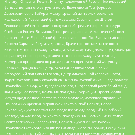
Институт, Открытая Россия, Институт современной России, Черноморский
фонд регионального сотрудничества, Европейская Платформа за
Демократические Выборы, Международный центр электоральных
исследований, Германский фонд Маршалла Соединенных Штатов,
Тихоокеанский центр защиты окружающей среды и природных ресурсов,
Свободная Россия, Всемирный конгресс украинцев, Атлантический совет,
Человек в беде, Европейский фонд за демократию, Джеймстаунский фонд,
Прожект Хармони, Родники дракона, Врачи против насильственного
извлечения органов, Фалунь Дафа, Друзья Фалуньгун, Фалуньгун, Коалиция
по расследованию преследования в отношении Фалуньгун в Китае,
Всемирная организация по расследованию преследований Фалуньгун,
Пражский гражданский центр, Ассоциация школ политических
исследований при Совете Европы, Центр либеральной современности,
Форум русскоязычных европейцев, Немецко-русский обмен, Бард колледж,
Европейский выбор, Фонд Ходорковского, Оксфордский российский фонд,
Фонд Будущее России, Компания свободы информации, Проект Медиа,
Международное партнерство за права человека, Духовное Управление
Евангельских Христиан Украинской Христианской Церкви, Новое
Поколение, Духовное Учебное Заведение Международный Библейский
Колледж, Международное христианское движение, Всемирный Институт
Саентологических Предприятий, Церковь Духовной Технологии,
Европейская сеть организаций по наблюдению за выборами, Республика
Польша, СВОБОДНЫЙ ИДЕЛЬ-УРАЛ, Ассоциация развития журналистики,