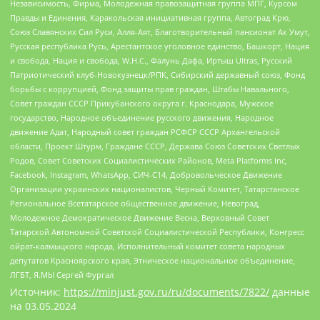
Независимость, Фирма, Молодежная правозащитная группа МПГ, Курсом
Правды и Единения, Каракольская инициативная группа, Автоград Крю,
Союз Славянских Сил Руси, Алля-Аят, Благотворительный пансионат Ак Умут,
Русская республика Русь, Арестантское уголовное единство, Башкорт, Нация
и свобода, Нация и свобода, W.H.С., Фалунь Дафа, Иртыш Ultras, Русский
Патриотический клуб-Новокузнецк/РПК, Сибирский державный союз, Фонд
борьбы с коррупцией, Фонд защиты прав граждан, Штабы Навального,
Совет граждан СССР Прикубанского округа г. Краснодара, Мужское
государство, Народное объединение русского движения, Народное
движение Адат, Народный совет граждан РСФСР СССР Архангельской
области, Проект Штурм, Граждане СССР, Держава Союз Советских Светлых
Родов, Совет Советских Социалистических Районов, Meta Platforms Inc,
Facebook, Instagram, WhatsApp, СИЧ-С14, Добровольческое Движение
Организации украинских националистов, Черный Комитет, Татарстанское
Региональное Всетатарское общественное движение, Невоград,
Молодежное Демократическое Движение Весна, Верховный Совет
Татарской Автономной Советской Социалистической Республики, Конгресс
ойрат-калмыцкого народа, Исполнительный комитет совета народных
депутатов Красноярского края, Этническое национальное объединение,
ЛГБТ, Я.МЫ Сергей Фургал
Источник:
https://minjust.gov.ru/ru/documents/7822/
данные
на
03.05.2024