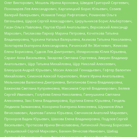
Олег Викторович, Мошель Ирина Ароновна, Шведов Григорий Сергеевич,
Пономарев Лев Александрович, Каргалицкий Борис Юльевич, Созаев
Валерий Валерьевич, Исламов Тимур Рифгатович, Романова Ольга
Евгеньевна, Щаров Сергей Алексадрович, Цирульников Борис Альбертович,
Гасан Ольга Павловна, Паутов Юрий Анатольевич, Верховский Александр
Маркович, Пислакова-Паркер Марина Петровна, Кочеткова Татьяна
Владимировна, Чуркина Наталья Валерьевна, Акимова Татьяна Николаевна,
Золотарева Екатерина Александровна, Рачинский Ян Збигневич, Жемкова
Елена Борисовна, Гудков Лев Дмитриевич, Илларионова Юлия Юрьевна,
Саранг Анна Васильевна, Захарова Светлана Сергеевна, Аверин Владимир
Анатольевич, Щур Татьяна Михайловна, Щур Николай Алексеевич,
Блинушов Андрей Юрьевич, Мосин Алексей Геннадьевич, Гефтер Валентин
Михайлович, Симонов Алексей Кириллович, Флиге Ирина Анатольевна,
Мельникова Валентина Дмитриевна, Вититинова Елена Владимировна,
Баженова Светлана Куприяновна, Максимов Сергей Владимирович, Беляев
Сергей Иванович, Голубева Елена Николаевна, Ганнушкина Светлана
Алексеевна, Закс Елена Владимировна, Буртина Елена Юрьевна, Гендель
Людмила Залмановна, Кокорина Екатерина Алексеевна, Шуманов Илья
Вячеславович, Арапова Галина Юрьевна, Свечников Анатолий Мариевич,
Прохоров Вадим Юрьевич, Шахова Елена Владимировна, Подузов Сергей
Васильевич, Протасова Ирина Вячеславовна, Литинский Леонид Борисович,
Лукашевский Сергей Маркович, Бахмин Вячеслав Иванович, Шабад