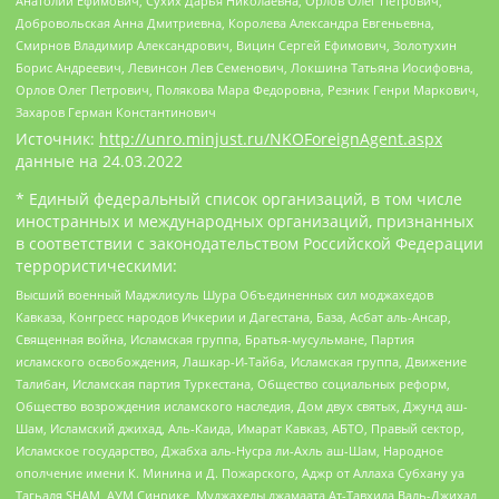
Анатолий Ефимович, Сухих Дарья Николаевна, Орлов Олег Петрович,
Добровольская Анна Дмитриевна, Королева Александра Евгеньевна,
Смирнов Владимир Александрович, Вицин Сергей Ефимович, Золотухин
Борис Андреевич, Левинсон Лев Семенович, Локшина Татьяна Иосифовна,
Орлов Олег Петрович, Полякова Мара Федоровна, Резник Генри Маркович,
Захаров Герман Константинович
Источник:
http://unro.minjust.ru/NKOForeignAgent.aspx
данные на
24.03.2022
* Единый федеральный список организаций, в том числе
иностранных и международных организаций, признанных
в соответствии с законодательством Российской Федерации
террористическими:
Высший военный Маджлисуль Шура Объединенных сил моджахедов
Кавказа, Конгресс народов Ичкерии и Дагестана, База, Асбат аль-Ансар,
Священная война, Исламская группа, Братья-мусульмане, Партия
исламского освобождения, Лашкар-И-Тайба, Исламская группа, Движение
Талибан, Исламская партия Туркестана, Общество социальных реформ,
Общество возрождения исламского наследия, Дом двух святых, Джунд аш-
Шам, Исламский джихад, Аль-Каида, Имарат Кавказ, АБТО, Правый сектор,
Исламское государство, Джабха аль-Нусра ли-Ахль аш-Шам, Народное
ополчение имени К. Минина и Д. Пожарского, Аджр от Аллаха Субхану уа
Тагьаля SHAM, АУМ Синрике, Муджахеды джамаата Ат-Тавхида Валь-Джихад,