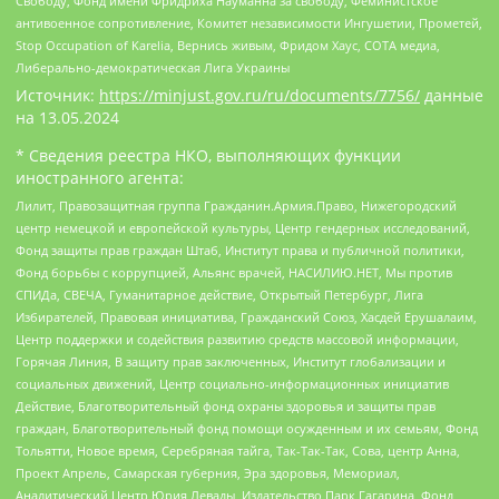
Свободу, Фонд имени Фридриха Науманна за свободу, Феминистское
антивоенное сопротивление, Комитет независимости Ингушетии, Прометей,
Stop Occupation of Karelia, Вернись живым, Фридом Хаус, СОТА медиа,
Либерально-демократическая Лига Украины
Источник:
https://minjust.gov.ru/ru/documents/7756/
данные
на
13.05.2024
* Сведения реестра НКО, выполняющих функции
иностранного агента:
Лилит, Правозащитная группа Гражданин.Армия.Право, Нижегородский
центр немецкой и европейской культуры, Центр гендерных исследований,
Фонд защиты прав граждан Штаб, Институт права и публичной политики,
Фонд борьбы с коррупцией, Альянс врачей, НАСИЛИЮ.НЕТ, Мы против
СПИДа, СВЕЧА, Гуманитарное действие, Открытый Петербург, Лига
Избирателей, Правовая инициатива, Гражданский Союз, Хасдей Ерушалаим,
Центр поддержки и содействия развитию средств массовой информации,
Горячая Линия, В защиту прав заключенных, Институт глобализации и
социальных движений, Центр социально-информационных инициатив
Действие, Благотворительный фонд охраны здоровья и защиты прав
граждан, Благотворительный фонд помощи осужденным и их семьям, Фонд
Тольятти, Новое время, Серебряная тайга, Так-Так-Так, Сова, центр Анна,
Проект Апрель, Самарская губерния, Эра здоровья, Мемориал,
Аналитический Центр Юрия Левады, Издательство Парк Гагарина, Фонд