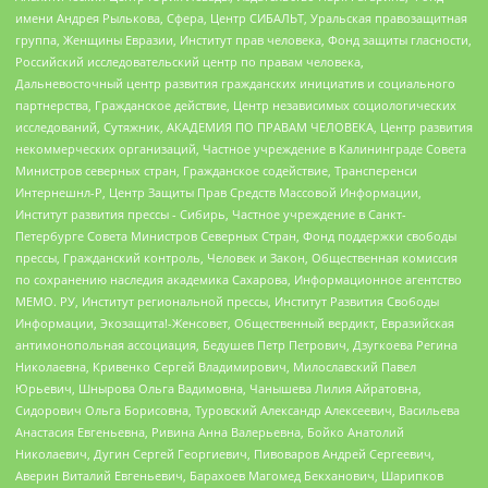
имени Андрея Рылькова, Сфера, Центр СИБАЛЬТ, Уральская правозащитная
группа, Женщины Евразии, Институт прав человека, Фонд защиты гласности,
Российский исследовательский центр по правам человека,
Дальневосточный центр развития гражданских инициатив и социального
партнерства, Гражданское действие, Центр независимых социологических
исследований, Сутяжник, АКАДЕМИЯ ПО ПРАВАМ ЧЕЛОВЕКА, Центр развития
некоммерческих организаций, Частное учреждение в Калининграде Совета
Министров северных стран, Гражданское содействие, Трансперенси
Интернешнл-Р, Центр Защиты Прав Средств Массовой Информации,
Институт развития прессы - Сибирь, Частное учреждение в Санкт-
Петербурге Совета Министров Северных Стран, Фонд поддержки свободы
прессы, Гражданский контроль, Человек и Закон, Общественная комиссия
по сохранению наследия академика Сахарова, Информационное агентство
МЕМО. РУ, Институт региональной прессы, Институт Развития Свободы
Информации, Экозащита!-Женсовет, Общественный вердикт, Евразийская
антимонопольная ассоциация, Бедушев Петр Петрович, Дзугкоева Регина
Николаевна, Кривенко Сергей Владимирович, Милославский Павел
Юрьевич, Шнырова Ольга Вадимовна, Чанышева Лилия Айратовна,
Сидорович Ольга Борисовна, Туровский Александр Алексеевич, Васильева
Анастасия Евгеньевна, Ривина Анна Валерьевна, Бойко Анатолий
Николаевич, Дугин Сергей Георгиевич, Пивоваров Андрей Сергеевич,
Аверин Виталий Евгеньевич, Барахоев Магомед Бекханович, Шарипков