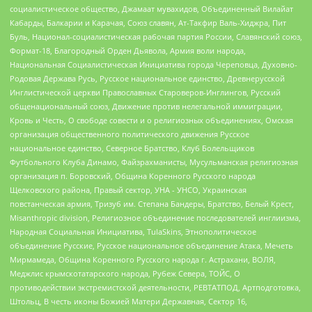
социалистическое общество, Джамаат мувахидов, Объединенный Вилайат
Кабарды, Балкарии и Карачая, Союз славян, Ат-Такфир Валь-Хиджра, Пит
Буль, Национал-социалистическая рабочая партия России, Славянский союз,
Формат-18, Благородный Орден Дьявола, Армия воли народа,
Национальная Социалистическая Инициатива города Череповца, Духовно-
Родовая Держава Русь, Русское национальное единство, Древнерусской
Инглистической церкви Православных Староверов-Инглингов, Русский
общенациональный союз, Движение против нелегальной иммиграции,
Кровь и Честь, О свободе совести и о религиозных объединениях, Омская
организация общественного политического движения Русское
национальное единство, Северное Братство, Клуб Болельщиков
Футбольного Клуба Динамо, Файзрахманисты, Мусульманская религиозная
организация п. Боровский, Община Коренного Русского народа
Щелковского района, Правый сектор, УНА - УНСО, Украинская
повстанческая армия, Тризуб им. Степана Бандеры, Братство, Белый Крест,
Misanthropic division, Религиозное объединение последователей инглиизма,
Народная Социальная Инициатива, TulaSkins, Этнополитическое
объединение Русские, Русское национальное объединение Атака, Мечеть
Мирмамеда, Община Коренного Русского народа г. Астрахани, ВОЛЯ,
Меджлис крымскотатарского народа, Рубеж Севера, ТОЙС, О
противодействии экстремистской деятельности, РЕВТАТПОД, Артподготовка,
Штольц, В честь иконы Божией Матери Державная, Сектор 16,