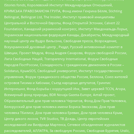
IStories fonds, Королевский Институт Международных Отношений,
КРИМСЬКА ПРАВОЗАХИСНА ГРУПА, Фонд имени Генриха Бёлля, Stichting
Bellingcat, Bellingcat Ltd, The Insider, Институт правовой инициативы
Центральной и Восточной Европы, Фонд Открытой Эстонии, Calvert 22
Foundation, Канадский украинский конгресс, Институт Макдональда-Лорье,
Украинская национальная федерация Канады, Декабристы, Международный
научный центр им Вудро Вильсона, Свободная пресса, Возрождение,
Всеукраинский духовный центр , Риддл, Русский антивоенный комитет в
Швеции, Проект Медуза, Фонд Андрея Сахарова, Форум свободной России,
Лига Свободных Наций, Transparеncy International, Форум Свободных
Народов ПостРоссии, Солидарность с гражданским движением в России –
Solidarus, КрымSOS, Свободный университет, Институт государственного
управления, Форум гражданского общества Россия, Беллона, Союз жителей
островов Тисима и Хабомаи, Съезд народных депутатов, Гринпис
Интернешнл, Фонд борьбы с коррупцией Инк, Завет церквей TCCN, Агора,
Всемирный фонд природы, BDR Novaja Gazeta-Europe, Алтай проект,
Образовательный дом прав человека Чернигов, Фонд Дом Прав Человека,
Белорусский дом прав человека имени Бориса Звозскова, Дом прав
человека Тбилиси, Дом прав человека Ереван, Дом прав человека Крым,
Центр дикого лосося, TVR Studios, ТВ Дождь, Центр европейских
исследований им Вилфрида Мартенса, Сетевое объединение журналистов
расследователей, АЛЛАТРА, За свободную Россию, Свободная Бурятия, Uralic,