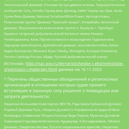
Чистопольский Джамаат, Рохнамо ба суи давлати исломи, Террористическое
сообщество Сеть, Катиба Таухид валь-Джихад, Хайят Тахрир аш-Шам, Ахлю
Сунна Валь Джамаа, National Socialism/White Power, Артподготовка,
Религиозная группа “Джамаат “Красный пахарь”, Колумбайн, Хатлонский
джамаат, Мусульманская религиозная группа п. Кушкуль г. Оренбург,
Крымско-татарский добровольческий батальон имени Номана
Челебиджихана, Азов, Партия исламского возрождения Таджикистана,
Народная самооборона, Дуббайский джамаат, московская ячейка, Батал-
Хаджи Белхороев, Маньяки Культ Убийц, Молодёжь Которая Улыбается,
Легион Свобода России, Айдар, Русский добровольческий корпус
Источник:
http://nac.gov.ru/terroristicheskie-i-ekstremistskie-
organizacii-i-materialy.html
данные на
16.11.2023
* Перечень общественных объединений и религиозных
организаций в отношении которых судом принято
вступившее в законную силу решение о ликвидации или
запрете деятельности:
Национал-большевистская партия, ВЕК РА, Рада земли Кубанской Духовно
Родовой Державы Русь, Община Духовного Управления Асгардской Веси
Беловодья, Славянская Община Капища Веды Перуна, Мужская Духовная
Семинария Староверов-Инглингов, Нурджулар, К Богодержавию, Таблиги
Джамаат, Свидетели Иеговы, Русское национальное единство, Национал-