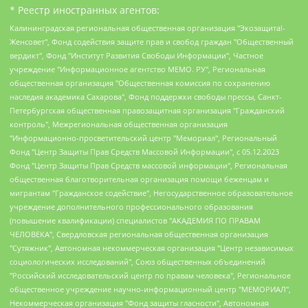
* Реестр иностранных агентов:
Калининградская региональная общественная организация "Экозащита!-Женсовет", Фонд содействия защите прав и свобод граждан "Общественный вердикт", Фонд "Институт Развития Свободы Информации", Частное учреждение "Информационное агентство МЕМО. РУ", Региональная общественная организация "Общественная комиссия по сохранению наследия академика Сахарова", Фонд поддержки свободы прессы, Санкт-Петербургская общественная правозащитная организация "Гражданский контроль", Межрегиональная общественная организация "Информационно-просветительский центр "Мемориал", Региональный Фонд "Центр Защиты Прав Средств Массовой Информации", с 05.12.2023 Фонд "Центр Защиты Прав Средств массовой информации", Региональная общественная благотворительная организация помощи беженцам и мигрантам "Гражданское содействие", Негосударственное образовательное учреждение дополнительного профессионального образования (повышение квалификации) специалистов "АКАДЕМИЯ ПО ПРАВАМ ЧЕЛОВЕКА", Свердловская региональная общественная организация "Сутяжник", Автономная некоммерческая организация "Центр независимых социологических исследований", Союз общественных объединений "Российский исследовательский центр по правам человека", Региональное общественное учреждение научно-информационный центр "МЕМОРИАЛ", Некоммерческая организация "Фонд защиты гласности", Автономная некоммерческая организация "Институт прав человека", Городская общественная организация "Екатеринбургское общество "МЕМОРИАЛ", Городская общественная организация "Рязанское историко-просветительское и правозащитное общество "Мемориал" (Рязанский Мемориал), Челябинский региональный орган общественной самодеятельности – женское общественное объединение "Женщины Евразии", Челябинский региональный орган общественной самодеятельности "Уральская правозащитная группа", Фонд содействия защите здоровья и социальной справедливости имени Андрея Рылькова, Автономная Некоммерческая Организация "Аналитический Центр Юрия Левады", Автономная некоммерческая организация социальной поддержки населения "Проект Апрель", Региональная общественная организация помощи женщинам и детям, находящимся в кризисной ситуации "Информационно-методический центр "Анна", Фонд содействия развитию массовых коммуникаций и правовому просвещению "Так-так-Так", Фонд содействия устойчивому развитию "Серебряная тайга", Свердловский региональный общественный фонд социальных проектов "Новое время", "Idel.Реалии", Кавказ.Реалии, Крым.Реалии, Телеканал Настоящее Время, Татаро-башкирская служба Радио Свобода (Azatliq Radiosi), Радио Свободная Европа/Радио Свобода (PCE/PC), "Сибирь.Реалии", "Фактограф", Благотворительный фонд помощи осужденным и их семьям, Автономная некоммерческая организация "Институт глобализации и социальных движений", Фонд "В защиту прав заключенных", Частное учреждение "Центр поддержки и содействия развитию средств массовой информации", Пензенский региональный общественный благотворительный фонд "Гражданский союз", "Север.Реалии", Некоммерческая организация Фонд "Правовая инициатива", Общество с ограниченной ответственностью "Радио Свободная Европа/Радио Свобода", Чешское информационное агентство "MEDIUM-ORIENT", Красноярская региональная общественная организация "Мы против СПИДа", Камалягин Денис Николаевич, Маркелов Сергей Евгеньевич, Пономарев Лев Александрович, Савицкая Людмила Алексеевна, Автономная некоммерческая организация "Центр по работе с проблемой насилия "НАСИЛИЮ.НЕТ", Межрегиональный профессиональный союз работников здравоохранения "Альянс врачей", Юридическое лицо, зарегистрированное в Латвийской Республике, SIA "Medusa Project" (регистрационный номер 40103797863, дата регистрации 10.06.2014), Некоммерческая организация "Фонд по борьбе с коррупцией", Автономная некоммерческая организация "Институт права и публичной политики", Баданин Роман Сергеевич, Гликин Максим Александрович, Железнова Мария Михайловна, Лукьянова Юлия Сергеевна, Маетная Елизавета Витальевна, Маняхин Петр Борисович, Чуракова Ольга Владимировна, Ярош Юлия Петровна, Юридическое лицо "The Insider SIA", зарегистрированное в Риге, Латвийская Республика (дата регистрации 26.06.2015), являющееся администратором доменного имени интернет-издания "The Insider SIA", https://theins.ru, Постернак Алексей Евгеньевич, Рубин Михаил Аркадьевич, Анин Роман Александрович, Юридическое лицо Istories fonds, зарегистрированное в Латвийской Республике (регистрационный номер 50008295751, дата регистрации 24.02.2020), Великовский Дмитрий Александрович, Долинина Ирина Николаевна, Мароховская Алеся Алексеевна, Шлейнов Роман Юрьевич, Шмагун Олеся Валентиновна, Общество с ограниченной ответственностью "Альтаир 2021", Общество с ограниченной ответственностью "Вега 2021", Общество с ограниченной ответственностью "Главный редактор 2021", Общество с ограниченной ответственностью "Ромашки монолит", Важенков Артем Валерьевич, Ивановская областная общественная организация "Центр гендерных исследований", Гурман Юрий Альбертович, Медиапроект "ОВД-Инфо", Егоров Владимир Владимирович, Жилинский Владимир Александрович, Общество с ограниченной ответственностью "ЗП", Иванова София Юрьевна, Карезина Инна Павловна, Кильтау Екатерина Викторовна, Петров Алексей Викторович, Пискунов Сергей Евгеньевич, Смирнов Сергей Сергеевич, Тихонов Михаил Сергеевич, Общество с ограниченной ответственностью "ЖУРНАЛИСТ-ИНОСТРАННЫЙ АГЕНТ", Арапова Галина Юрьевна, Вольтская Татьяна Анатольевна, Американская компания "Mason G.E.S. Anonymous Foundation" (США), являющаяся владельцем интернет-издания https://mnews.world/, Компания "Stichting Bellingcat", зарегистрированная в Нидерландах (дата регистрации 11.07.2018), Захаров Андрей Вячеславович, Клепиковская Екатерина Дмитриевна, Общество с ограниченной ответственностью "МЕМО", Перл Роман Александрович, Симонов Евгений Алексеевич, Соловьева Елена Анатольевна, Сотников Даниил Владимирович, Сурначева Елизавета Дмитриевна, Автономная некоммерческая организация по защите прав человека и информированию населения "Якутия – Наше Мнение", Общество с ограниченной ответственностью "Москоу диджитал медиа", с 26.01.2023 Общество с ограниченной ответственностью "Чайка Белые сады", Ветошкина Валерия Валерьевна, Заговора Максим Александрович, Межрегиональное общественное движение "Российская ЛГБТ - сеть", Оленичев Максим Владимирович, Павлов Иван Юрьевич, Скворцова Елена Сергеевна, Общество с ограниченной ответственностью "Как бы инагент", Кочетков Игорь Викторович, Общество с ограниченной ответственностью "Честные выборы", Еланчик Олег Александрович, Общество с ограниченной ответственностью "Нобелевский призыв", Гималова Регина Эмилевна, Григорьев Андрей Валерьевич, Григорьева Алина Александровна, Ассоциация по содействию защите прав призывников, альтернативнослужащих и военнослужащих "Правозащитная группа "Гражданин.Армия.Право", Хисамова Регина Фаритовна, Автономная некоммерческая организация по реализации социально-правовых программ "Лилит", Дальневосточное общественное движение "Маяк", Санкт-Петербургская ЛГБТ-инициативная группа "Выход", Инициативная группа ЛГБТ+ "Реверс", Алексеев Андрей Викторович, Бекбулатова Таисия Львовна, Беляев Иван Михайлович, Владыкина Елена Сергеевна, Гельман Марат Александрович, Никульшина Вероника Юрьевна, Толоконникова Надежда Андреевна, Шендерович Виктор Анатольевич, Общество с ограниченной ответственностью "Данное сообщение", Общество с ограниченной ответственностью Издательский дом "Новая глава", Айнбиндер Александра Александровна, Московский комьюнити-центр для ЛГБТ+инициатив, Благотворительный фонд развития филантропии, Deutsche Welle (Германия, Kurt-Schumacher-Strasse 3, 53113 Bonn), Борзунова Мария Михайловна, Воробьев Виктор Викторович, Голубева Анна Львовна, Константинова Алла Михайловна, Малкова Ирина Владимировна, Мурадов Мурад Абдулгалимович, Осетинская Елизавета Николаевна, Понасенков Евгений Николаевич, Ганапольский Матвей Юрьевич, Киселев Евгений Алексеевич, Борухович Ирина Григорьевна, Дремин Иван Тимофеевич, Дубровский Дмитрий Викторович, Красноярская региональная общественная организация поддержки и развития альтернативных образовательных технологий и межкультурных коммуникаций "ИНТЕРРА", Маяковская Екатерина Алексеевна, Фейгин Марк Захарович, Филимонов Андрей Викторович, Дзугкоева Регина Николаевна, Доброхотов Роман Александрович, Дудь Юрий Александрович, Елкин Сергей Владимирович, Кругликов Кирилл Игоревич, Сабунаева Мария Леонидовна, Семенов Алексей Владимирович, Шаинян Карен Багратович, Шульман Екатерина Михайловна, Асафьев Артур Валерьевич, Вахштайн Виктор Семенович, Венедиктов Алексей Алексеевич, Лушникова Екатерина Евгеньевна, Волков Леонид Михайлович, Невзоров Александр Глебович, Пархоменко Сергей Борисович, Сироткин Ярослав Николаевич, Кара-Мурза Владимир Владимирович, Баранова Наталья Владимировна, Гозман Леонид Яковлевич, Кагарлицкий Борис Юльевич, Климарев Михаил Валерьевич, Милов Владимир Станиславович, Автономная некоммерческая организация Краснодарский центр современного искусства "Типография", Моргенштерн Алишер Тагирович, Соболь Любовь Эдуардовна, Общество с ограниченной ответственностью "ЛИЗА НОРМ", Каспаров Гарри Кимович, Ходорковский Михаил Борисович, Общество с ограниченной ответственностью "Апрельские тезисы", Данилович Ирина Брониславовна, Кашин Олег Владимирович, Петров Николай Владимирович, Пивоваров Алексей Владимирович, Соколов Михаил Владимирович, Цветкова Юлия Владимировна, Чичваркин Евгений Александрович, Комитет против пыток/Команда против пыток, Общество с ограниченной ответственностью "Первый научный", Общество с ограниченной ответственностью "Вертолет и ко", Белоцерковская Вероника Борисовна, Кац Максим Евгеньевич, Лазарева Татьяна Юрьевна, Шаведдинов Руслан Табризович, Яшин Илья Валерьевич, Общество с ограниченной ответственностью "Иноагент ААВ", Алешковский Дмитрий Петрович, Альбац Евгения Марковна, Быков Дмитрий Львович, Галямина Юлия Евгеньевна, Лойко Сергей Леонидович, Мартынов Кирилл Константинович, Медведев Сергей Александрович, Крашенинников Федор Геннадиевич, Гордеева Катерина Вл