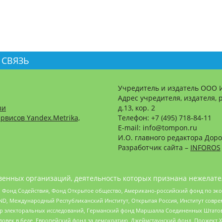
 СВЯЗЬ
Учредитель и издатель ООО 
Адрес учредителя, издателя, р
зи
д.13, кор. 2
рвисов Yandex.Metrika,
Телефон: +7 (495) 718-84-11
E-mail: info@tompon.ru
И.О. главного редактора Доро
Разработчик сайта –
INFOROS
енных организаций, деятельность которых признана нежелате
 Фонд Содействия, Фонд Открытое общество, Американо-российский фонд по э
 Международный Республиканский Институт, Открытая Россия, Институт совре
р электоральных исследований, Германский фонд Маршалла Соединенных Штатов
еловек в беде, Европейский фонд за демократию, Джеймстаунский фонд, Прожект