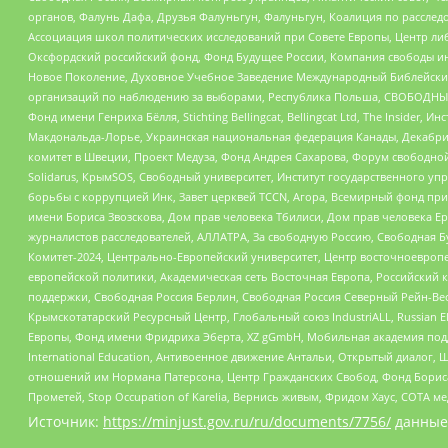
органов, Фалунь Дафа, Друзья Фалуньгун, Фалуньгун, Коалиция по рассле
Ассоциация школ политических исследований при Совете Европы, Центр ли
Оксфордский российский фонд, Фонд Будущее России, Компания свободы ин
Новое Поколение, Духовное Учебное Заведение Международный Библейский
организаций по наблюдению за выборами, Республика Польша, СВОБОДНЫЙ
Фонд имени Генриха Бёлля, Stichting Bellingcat, Bellingcat Ltd, The Inside
Макдональда-Лорье, Украинская национальная федерация Канады, Декабрис
комитет в Швеции, Проект Медуза, Фонд Андрея Сахарова, Форум свободной 
Solidarus, КрымSOS, Свободный университет, Институт государственного у
борьбы с коррупцией Инк, Завет церквей TCCN, Агора, Всемирный фонд при
имени Бориса Звозскова, Дом прав человека Тбилиси, Дом прав человека Ер
журналистов расследователей, АЛЛАТРА, За свободную Россию, Свободная Б
Комитет-2024, Центрально-Европейский университет, Центр восточноевроп
европейской политики, Академическая сеть Восточная Европа, Российский к
поддержки, Свободная Россия Берлин, Свободная Россия Северный Рейн-Вест
Крымскотатарский Ресурсный Центр, Глобальный союз IndustriALL, Russian E
Европы, Фонд имени Фридриха Эберта, XZ gGmbH, Мобильная академия поддержк
International Education, Антивоенное движение Антальи, Открытый диало
отношений им Нормана Патерсона, Центр Гражданских Свобод, Фонд Бориса
Прометей, Stop Occupation of Karelia, Вернись живым, Фридом Хаус, СОТА 
Источник:
https://minjust.gov.ru/ru/documents/7756/
данные