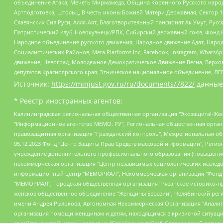
объединение Атака, Мечеть Мирмамеда, Община Коренного Русского народа
Артподготовка, Штольц, В честь иконы Божией Матери Державная, Сектор 1
Славянских Сил Руси, Алля-Аят, Благотворительный пансионат Ак Умут, Русск
Патриотический клуб-Новокузнецк/РПК, Сибирский державный союз, Фонд б
Народное объединение русского движения, Народное движение Адат, Народ
Социалистических Районов, Meta Platforms Inc, Facebook, Instagram, Wha
движение, Невоград, Молодежное Демократическое Движение Весна, Верхов
депутатов Красноярского края, Этническое национальное объединение, ЛГ
Источник:
https://minjust.gov.ru/ru/documents/7822/
данные
* Реестр иностранных агентов:
Калининградская региональная общественная организация "Экозащита!-Женсовет", Фонд содействия защите прав и свобод граждан "Общественный вердикт", Фонд "Институт Развития Свободы Информации", Частное учреждение "Информационное агентство МЕМО. РУ", Региональная общественная организация "Общественная комиссия по сохранению наследия академика Сахарова", Фонд поддержки свободы прессы, Санкт-Петербургская общественная правозащитная организация "Гражданский контроль", Межрегиональная общественная организация "Информационно-просветительский центр "Мемориал", Региональный Фонд "Центр Защиты Прав Средств Массовой Информации", с 05.12.2023 Фонд "Центр Защиты Прав Средств массовой информации", Региональная общественная благотворительная организация помощи беженцам и мигрантам "Гражданское содействие", Негосударственное образовательное учреждение дополнительного профессионального образования (повышение квалификации) специалистов "АКАДЕМИЯ ПО ПРАВАМ ЧЕЛОВЕКА", Свердловская региональная общественная организация "Сутяжник", Автономная некоммерческая организация "Центр независимых социологических исследований", Союз общественных объединений "Российский исследовательский центр по правам человека", Региональное общественное учреждение научно-информационный центр "МЕМОРИАЛ", Некоммерческая организация "Фонд защиты гласности", Автономная некоммерческая организация "Институт прав человека", Городская общественная организация "Екатеринбургское общество "МЕМОРИАЛ", Городская общественная организация "Рязанское историко-просветительское и правозащитное общество "Мемориал" (Рязанский Мемориал), Челябинский региональный орган общественной самодеятельности – женское общественное объединение "Женщины Евразии", Челябинский региональный орган общественной самодеятельности "Уральская правозащитная группа", Фонд содействия защите здоровья и социальной справедливости имени Андрея Рылькова, Автономная Некоммерческая Организация "Аналитический Центр Юрия Левады", Автономная некоммерческая организация социальной поддержки населения "Проект Апрель", Региональная общественная организация помощи женщинам и детям, находящимся в кризисной ситуации "Информационно-методический центр "Анна", Фонд содействия развитию массовых коммуникаций и правовому просвещению "Так-так-Так", Фонд содействия устойчивому развитию "Серебряная тайга", Свердловский региональный общественный фонд социальных проектов "Новое время", "Idel.Реалии", Кавказ.Реалии, Крым.Реалии, Телеканал Настоящее Время, Татаро-башкирская служба Радио Свобода (Azatliq Radiosi), Радио Свободная Европа/Радио Свобода (PCE/PC), "Сибирь.Реалии", "Фактограф", Благотворительный фонд помощи осужденным и их семьям, Автономная некоммерческая организация "Институт глобализации и социальных движений", Фонд "В защиту прав заключенных", Частное учреждение "Центр поддержки и содействия развитию средств массовой информации", Пензенский региональный общественный благотворительный фонд "Гражданский союз", "Север.Реалии", Некоммерческая организация Фонд "Правовая инициатива", Общество с ограниченной ответственностью "Радио Свободная Европа/Радио Свобода", Чешское информационное агентство "MEDIUM-ORIENT", Красноярская региональная общественная организация "Мы против СПИДа", Камалягин Денис Николаевич, Маркелов Сергей Евгеньевич, Пономарев Лев Александрович, Савицкая Людмила Алексеевна, Автоно