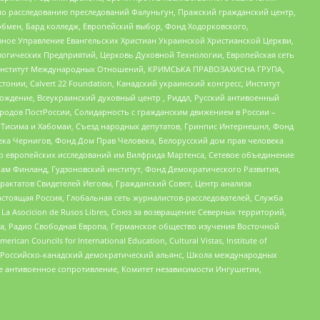
по расследованию преследований Фалуньгун, Пражский гражданский центр,
бмен, Бард колледж, Европейский выбор, Фонд Ходорковского,
ное Управление Евангельских Христиан Украинской Христианской Церкви,
огических Предприятий, Церковь Духовной Технологии, Европейская сеть
ий Институт Международных Отношений, КРИМСЬКА ПРАВОЗАХИСНА ГРУПА,
стонии, Calvert 22 Foundation, Канадский украинский конгресс, Институт
ждение, Всеукраинский духовный центр , Риддл, Русский антивоенный
ародов ПостРоссии, Солидарность с гражданским движением в России –
в Тисима и Хабомаи, Съезд народных депутатов, Гринпис Интернешнл, Фонд
ека Чернигов, Фонд Дом Прав Человека, Белорусский дом прав человека
нтр европейских исследований им Вилфрида Мартенса, Сетевое объединение
Чам Финланд, Гудзоновский институт, Фонд Демократического Развития,
актатов Свидетелей Иеговы, Гражданский Совет, Центр анализа
астоящая Россия, Глобальная сеть журналистов-расследователей, Служба
a Asocicion de Rusos Libres, Союз за возвращение Северных территорий,
еста, Радио Свободная Европа, Германское общество изучения Восточной
ouncils for International Education, Cultural Vistas, Institute of
, Российско-канадский демократический альянс, Школа международных
е антивоенное сопротивление, Комитет независимости Ингушетии,