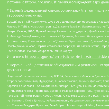
Источник:
http://unro.minjust.ru/NKOForeignAgent.aspx
данн
* Единый федеральный список организаций, в том числе и
террористическими:
Высший военный Маджлисуль Шура Объединенных сил моджахедов Кавказа, Ко
Лашкар-И-Тайба, Исламская группа, Движение Талибан, Исламская партия Т
Имарат Кавказ, АБТО, Правый сектор, Исламское государство, Джабха аль-
Ат-Тавхида Валь-Джихад, Чистопольский Джамаат, Рохнамо ба суи давлати и
Артподготовка, Религиозная группа “Джамаат “Красный пахарь”, Колумбайн
Челебиджихана, Азов, Партия исламского возрождения Таджикистана, Народ
России, Айдар, Русский добровольческий корпус
Источник:
http://nac.gov.ru/terroristicheskie-i-ekstremistskie-
* Перечень общественных объединений и религиозных орг
деятельности:
Национал-большевистская партия, ВЕК РА, Рада земли Кубанской Духовно
Староверов-Инглингов, Нурджулар, К Богодержавию, Таблиги Джамаат, Сви
Карачая, Союз славян, Ат-Такфир Валь-Хиджра, Пит Буль, Национал-социал
Инициатива города Череповца, Духовно-Родовая Держава Русь, Русское н
нелегальной иммиграции, Кровь и Честь, О свободе совести и о религиоз
Футбольного Клуба Динамо, Файзрахманисты, Мусульманская религиозная о
им. Степана Бандеры, Братство, Белый Крест, Misanthropic division, Рели