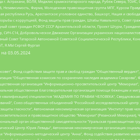
 г. Астрахани, ВОЛЯ, Меджлис крымскотатарского народа, Рубеж Севера, ТОЙС, 
6, Независимость, Фирма, Молодежная правозащитная группа МПГ, Курсом Правд
ая республика Русь, Арестантское уголовное единство, Башкорт, Нация и свобода,
орьбы с коррупцией, Фонд защиты прав граждан, Штабы Навального, Совет гражд
ный совет граждан РСФСР СССР Архангельской области, Проект Штурм, Граждане 
tsApp, СИЧ-С14, Добровольческое Движение Организации украинских националисто
ный Совет Татарской Автономной Советской Социалистической Республики, Кон
БТ, Я.МЫ Сергей Фургал
 на
03.05.2024
мная некоммерческая организация "Центр по работе с проблемой насилия "НАСИЛИЮ.НЕТ", Межрегиональный профессиональный союз работников здравоохранения "Альянс врачей", Юридическое лицо, зарегистрированное в Латвийской Республике, SIA "Medusa Project" (регистрационный номер 40103797863, дата регистрации 10.06.2014), Некоммерческая организация "Фонд по борьбе с коррупцией", Автономная некоммерческая организация "Институт права и публичной политики", Баданин Роман Сергеевич, Гликин Максим Александрович, Железнова Мария Михайловна, Лукьянова Юлия Сергеевна, Маетная Елизавета Витальевна, Маняхин Петр Борисович, Чуракова Ольга Владимировна, Ярош Юлия Петровна, Юридическое лицо "The Insider SIA", зарегистрированное в Риге, Латвийская Республика (дата регистрации 26.06.2015), являющееся администратором доменного имени интернет-издания "The Insider SIA", https://theins.ru, Постернак Алексей Евгеньевич, Рубин Михаил Аркадьевич, Анин Роман Александрович, Юридическое лицо Istories fonds, зарегистрированное в Латвийской Республике (регистрационный номер 50008295751, дата регистрации 24.02.2020), Великовский Дмитрий Александрович, Долинина Ирина Николаевна, Мароховская Алеся Алексеевна, Шлейнов Роман Юрьевич, Шмагун Олеся Валентиновна, Общество с ограниченной ответственностью "Альтаир 2021", Общество с ограниченной ответственностью "Вега 2021", Общество с ограниченной ответственностью "Главный редактор 2021", Общество с ограниченной ответственностью "Ромашки монолит", Важенков Артем Валерьевич, Ивановская областная общественная организация "Центр гендерных исследований", Гурман Юрий Альбертович, Медиапроект "ОВД-Инфо", Егоров Владимир Владимирович, Жилинский Владимир Александрович, Общество с ограниченной ответственностью "ЗП", Иванова София Юрьевна, Карезина Инна Павловна, Кильтау Екатерина Викторовна, Петров Алексей Викторович, Пискунов Сергей Евгеньевич, Смирнов Сергей Сергеевич, Тихонов Михаил Сергеевич, Общество с ограниченной ответственностью "ЖУРНАЛИСТ-ИНОСТРАННЫЙ АГЕНТ", Арапова Галина Юрьевна, Вольтская Татьяна Анатольевна, Американская компания "Mason G.E.S. Anonymous Foundation" (США), являющаяся владельцем интернет-издания https://mnews.world/, Компания "Stichting Bellingcat", зарегистрированная в Нидерландах (дата регистрации 11.07.2018), Захаров Андрей Вячеславович, Клепиковская Екатерина Дмитриевна, Общество с ограниченной ответственностью "МЕМО", Перл Роман Александрович, Симонов Евгений Алексеевич, Соловьева Елена Анатольевна, Сотников Даниил Владимирович, Сурначева Елизавета Дмитриевна, Автономная некоммерческая организация по защите прав человека и информированию населения "Якутия – Наше Мнение", Общество с ограниченной ответственностью "Москоу диджитал медиа", с 26.01.2023 Общество с ограниченной ответственностью "Чайка Белые сады", Ветошкина Валерия Валерьевна, Заговора Максим Александрович, Межрегиональное общественное движение "Российская ЛГБТ - сеть", Оленичев Максим Владимирович, Павлов Иван Юрьевич, Скворцова Елена Сергеевна, Общество с ограниченной ответственностью "Как бы инагент", Кочетков Игорь Викторович, Общество с ограниченной ответственностью "Честные выборы", Еланчик Олег Александрович, Общество с ограниченной ответственностью "Нобелевский призыв", Гималова Регина Эмилевна, Григорьев Андрей Валерьевич, Григорьева Алина Александровна, Ассоциация по содействию защите прав призывников, альтернативнослужащих и военнослужащих "Правозащитная группа "Гражданин.Армия.Право", Хисамова Регина Фаритовна, Автономная некоммерческая организация по реализации социально-правовых программ "Лилит", Дальн