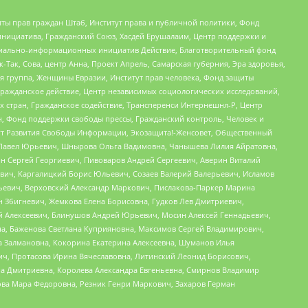
ты прав граждан Штаб, Институт права и публичной политики, Фонд
инициатива, Гражданский Союз, Хасдей Ерушалаим, Центр поддержки и
социально-информационных инициатив Действие, Благотворительный фонд
Так, Сова, центр Анна, Проект Апрель, Самарская губерния, Эра здоровья,
я группа, Женщины Евразии, Институт прав человека, Фонд защиты
Гражданское действие, Центр независимых социологических исследований,
стран, Гражданское содействие, Трансперенси Интернешнл-Р, Центр
н, Фонд поддержки свободы прессы, Гражданский контроль, Человек и
тут Развития Свободы Информации, Экозащита!-Женсовет, Общественный
й Павел Юрьевич, Шнырова Ольга Вадимовна, Чанышева Лилия Айратовна,
ин Сергей Георгиевич, Пивоваров Андрей Сергеевич, Аверин Виталий
вич, Каргалицкий Борис Юльевич, Созаев Валерий Валерьевич, Исламов
льевич, Верховский Александр Маркович, Пислакова-Паркер Марина
н Збигневич, Жемкова Елена Борисовна, Гудков Лев Дмитриевич,
й Алексеевич, Блинушов Андрей Юрьевич, Мосин Алексей Геннадьевич,
а, Баженова Светлана Куприяновна, Максимов Сергей Владимирович,
а Залмановна, Кокорина Екатерина Алексеевна, Шуманов Илья
ч, Протасова Ирина Вячеславовна, Литинский Леонид Борисович,
а Дмитриевна, Королева Александра Евгеньевна, Смирнов Владимир
ова Мара Федоровна, Резник Генри Маркович, Захаров Герман