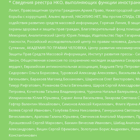
* Сведения реестра НКО, выполняющих функции иностранн
Лилит, Правозащитная группа Гражданин.Армия.Право, Нижегородский цент
борьбы с коррупцией, Альянс врачей, НАСИЛИЮ.НЕТ, Мы против СПИДа, СВЕ
содействия развитию средств массовой информации, Горячая Линия, В защ
охраны здоровья и защиты прав граждан, Благотворительный фонд помощи ос
Мемориал, Аналитический Центр Юрия Левады, Издательство Парк Гагарина
гласности, Российский исследовательский центр по правам человека, Даль
Сутяжник, АКАДЕМИЯ ПО ПРАВАМ ЧЕЛОВЕКА, Центр развития некоммерческих
Защиты Прав Средств Массовой Информации, Институт развития прессы - Си
Закон, Общественная комиссия по сохранению наследия академика Сахаров
вердикт, Евразийская антимонопольная ассоциация, Бедушев Петр Петрови
Сидорович Ольга Борисовна, Туровский Александр Алексеевич, Васильева А
Евгеньевич, Барахоев Магомед Бекханович, Шарипков Олег Викторович, М
Тимур Рифгатович, Романова Ольга Евгеньевна, Щаров Сергей Алексадрови
Петровна, Кочеткова Татьяна Владимировна, Чуркина Наталья Валерьевна, 
Илларионова Юлия Юрьевна, Саранг Анна Васильевна, Захарова Светлана 
Гефтер Валентин Михайлович, Симонов Алексей Кириллович, Флиге Ирина 
Беляев Сергей Иванович, Голубева Елена Николаевна, Ганнушкина Светлана
Вячеславович, Арапова Галина Юрьевна, Свечников Анатолий Мариевич, П
Лукашевский Сергей Маркович, Бахмин Вячеслав Иванович, Шабад Анатоли
Александрович, Вицин Сергей Ефимович, Золотухин Борис Андреевич, Леви
Константинович