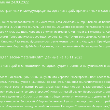
ые на
24.03.2022
ностранных и международных организаций, признанных в соотв
нгресс народов Ичкерии и Дагестана, База, Асбат аль-Ансар, Священная война,
уркестана, Общество социальных реформ, Общество возрождения исламского насл
Нусра ли-Ахль аш-Шам, Народное ополчение имени К. Минина и Д. Пожарского, Ад
сломи, Террористическое сообщество Сеть, Катиба Таухид валь-Джихад, Хайят Тах
, Хатлонский джамаат, Мусульманская религиозная группа п. Кушкуль г. Оренбу
ная самооборона, Дуббайский джамаат, московская ячейка, Батал-Хаджи Белхор
organizacii-i-materialy.html
данные на
16.11.2023
анизаций в отношении которых судом принято вступившее в з
 Родовой Державы Русь, Община Духовного Управления Асгардской Веси Беловод
детели Иеговы, Русское национальное единство, Национал-социалистическое об
истическая рабочая партия России, Славянский союз, Формат-18, Благородный Ор
ациональное единство, Древнерусской Инглистической церкви Православных Ста
ных объединениях, Омская организация общественного политического движения Р
рганизация п. Боровский, Община Коренного Русского народа Щелковского район
гиозное объединение последователей инглиизма, Народная Социальная Инициатива,