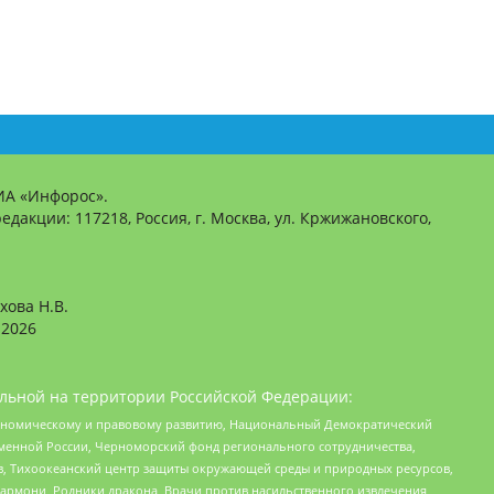
ИА «Инфорос».
едакции: 117218, Россия, г. Москва, ул. Кржижановского,
хова Н.В.
2026
льной на территории Российской Федерации:
кономическому и правовому развитию, Национальный Демократический
менной России, Черноморский фонд регионального сотрудничества,
, Тихоокеанский центр защиты окружающей среды и природных ресурсов,
 Хармони, Родники дракона, Врачи против насильственного извлечения