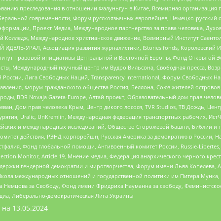
дованию преследования в отношении Фалуньгун в Китае, Всемирная организация 
беральной современности, Форум русскоязычных европейцев, Немецко-русский о
формации, Проект Медиа, Международное партнерство за права человека, Духов
 Колледж, Международное христианское движение, Всемирный Институт Саентол
 ИДЕЛЬ-УРАЛ, Ассоциация развития журналистики, IStories fonds, Королевск
r, Институт правовой инициативы Центральной и Восточной Европы, Фонд Открытой Э
ты, Международный научный центр им Вудро Вильсона, Свободная пресса, Возро
России, Лига Свободных Наций, Transparеncy International, Форум Свободных Н
правления, Форум гражданского общества Россия, Беллона, Союз жителей острово
роды, BDR Novaja Gazeta-Europe, Алтай проект, Образовательный дом прав челов
еван, Дом прав человека Крым, Центр дикого лосося, TVR Studios, ТВ Дождь, Це
урятия, Uralic, UnKremlin, Международная федерация транспортных рабочих, Ист
ейских и международных исследований, Общество Сторожевой башни, Библии и тр
омитет действия, РЭНД корпорейшн, Русская Америка за демократию в России, Н
фалия, Фонд глобальной помощи, Антивоенный комитет России, Russie-Libertes, L
lection Monitor, Article 19, Мнение медиа, Федерация анархического черного кр
и гендерной демократии и миротворчества, Форум имени Льва Копелева, American C
г, Школа международных отношений и государственной политики им Питера Мунка
 Немцова за Свободу, Фонд имени Фридриха Науманна за свободу, Феминистско
медиа, Либерально-демократическая Лига Украины
 на
13.05.2024