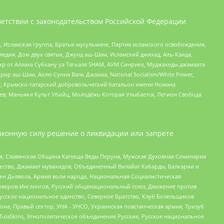
етствии с законодательством Российской Федерации
 Исламская группа, Братья-мусульмане, Партия исламского освобождения,
едия, Дом двух святых, Джунд аш-Шам, Исламский джихад, Аль-Каида,
жр от Аллаха Субхану уа Тагьаля SHAM, АУМ Синрике, Муджахеды джамаата
рир аш-Шам, Ахлю Сунна Валь Джамаа, National Socialism/White Power,
рг, Крымско-татарский добровольческий батальон имени Номана
оев, Маньяки Культ Убийц, Молодёжь Которая Улыбается, Легион Свобода
аконную силу решение о ликвидации или запрете
ья, Славянская Община Капища Веды Перуна, Мужская Духовная Семинария
щество, Джамаат мувахидов, Объединенный Вилайат Кабарды, Балкарии и
ден Дьявола, Армия воли народа, Национальная Социалистическая
роверов-Инглингов, Русский общенациональный союз, Движение против
усское национальное единство, Северное Братство, Клуб Болельщиков
а, Правый сектор, УНА - УНСО, Украинская повстанческая армия, Тризуб
 TulaSkins, Этнополитическое объединение Русские, Русское национальное