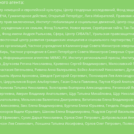
ого агента:
р немецкой и европейской культуры, Центр гендерных исследований, Фонд защи
ЧА, Гуманитарное действие, Открытый Петербург, Лига Избирателей, Правовая 
иту прав заключенных, Институт глобализации и социальных движений, Центр 
ужденным и их семьям, Фонд Тольятти, Новое время, Серебряная тайга, Так-Так-
, Фонд имени Андрея Рылькова, Сфера, Центр СИБАЛЬТ, Уральская правозащитна
невосточный центр развития гражданских инициатив и социального партнерства, 
 организаций, Частное учреждение в Калининграде Совета Министров северных 
бирь, Частное учреждение в Санкт-Петербурге Совета Министров Северных Стра
а, Информационное агентство МЕМО. РУ, Институт региональной прессы, Инсти
ч, Дзугкоева Регина Николаевна, Кривенко Сергей Владимирович, Милославски
настасия Евгеньевна, Ривина Анна Валерьевна, Бойко Анатолий Николаевич, Дуг
ошель Ирина Ароновна, Шведов Григорий Сергеевич, Пономарев Лев Александро
ч, Цирульников Борис Альбертович, Гасан Ольга Павловна, Паутов Юрий Анато
Акимова Татьяна Николаевна, Золотарева Екатерина Александровна, Рачинский Я
Сергеевна, Аверин Владимир Анатольевич, Щур Татьяна Михайловна, Щур Никола
Анатольевна, Мельникова Валентина Дмитриевна, Вититинова Елена Владимировн
 Алексеевна, Закс Елена Владимировна, Буртина Елена Юрьевна, Гендель Людмил
рохоров Вадим Юрьевич, Шахова Елена Владимировна, Подузов Сергей Васильеви
й Ефимович, Сухих Дарья Николаевна, Орлов Олег Петрович, Добровольская Анн
нсон Лев Семенович, Локшина Татьяна Иосифовна, Орлов Олег Петрович, Поляк