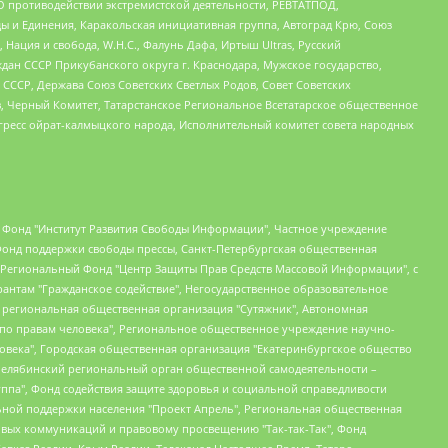
О противодействии экстремистской деятельности, РЕВТАТПОД,
ы и Единения, Каракольская инициативная группа, Автоград Крю, Союз
 Нация и свобода, W.H.С., Фалунь Дафа, Иртыш Ultras, Русский
ан СССР Прикубанского округа г. Краснодара, Мужское государство,
СССР, Держава Союз Советских Светлых Родов, Совет Советских
в, Черный Комитет, Татарстанское Региональное Всетатарское общественное
гресс ойрат-калмыцкого народа, Исполнительный комитет совета народных
евосточное общественное движение "Маяк", Санкт-Петербургская ЛГБТ-инициативная группа "Выход", Инициативная группа ЛГБТ+ "Реверс", Алексеев Андрей Викторович, Бекбулатова Таисия Львовна, Беляев Иван Михайлович, Владыкина Елена Сергеевна, Гельман Марат Александрович, Никульшина Вероника Юрьевна, Толоконникова Надежда Андреевна, Шендерович Виктор Анатольевич, Общество с ограниченной ответственностью "Данное сообщение", Общество с ограниченной ответственностью Издательский дом "Новая глава", Айнбиндер Александра Александровна, Московский комьюнити-центр для ЛГБТ+инициатив, Благотворительный фонд развития филантропии, Deutsche Welle (Германия, Kurt-Schumacher-Strasse 3, 53113 Bonn), Борзунова Мария Михайловна, Воробьев Виктор Викторович, Голубева Анна Львовна, Константинова Алла Михайловна, Малкова Ирина Владимировна, Мурадов Мурад Абдулгалимович, Осетинская Елизавета Николаевна, Понасенков Евгений Николаевич, Ганапольский Матвей Юрьевич, Киселев Евгений Алексеевич, Борухович Ирина Григорьевна, Дремин Иван Тимофеевич, Дубровский Дмитрий Викторович, Красноярская региональная общественная организация поддержки и развития альтернативных образовательных технологий и межкультурных коммуникаций "ИНТЕРРА", Маяковская Екатерина Алексеевна, Фейгин Марк Захарович, Филимонов Андрей Викторович, Дзугкоева Регина Николаевна, Доброхотов Роман Александрович, Дудь Юрий Александрович, Елкин Сергей Владимирович, Кругликов Кирилл Игоревич, Сабунаева Мария Леонидовна, Семенов Алексей Владимирович, Шаинян Карен Багратович, Шульман Екатерина Михайловна, Асафьев Артур Валерьевич, Вахштайн Виктор Семенович, Венедиктов Алексей Алексеевич, Лушникова Екатерина Евгеньевна, Волков Леонид Михайлович, Невзоров Александр Глебович, Пархоменко Сергей Борисович, Сироткин Ярослав Николаевич, Кара-Мурза Владимир Владимирович, Баранова Наталья Владимировна, Гозман Леонид Яковлевич, Кагарлицкий Борис Юльевич, Климарев Михаил Валерьевич, Милов Владимир Станиславович, Автономная некоммерческая организация Краснодарский центр современного искусства "Типография", Моргенштерн Алишер Тагирович, Соболь Любовь Эдуардовна, Общество с ограниченной ответственностью "ЛИЗА НОРМ", Каспаров Гарри Кимович, Ходорковский Михаил Борисович, Общество с ограниченной ответственностью "Апрельские тезисы", Данилович Ирина Брониславовна, Кашин Олег Владимирович, Петров Николай Владимирович, Пивоваров Алексей Владимирович, Соколов Михаил Владимирович, Цветкова Юлия Владимировна, Чичваркин Евгений Александрович, Комитет против пыток/Команда против пыток, Общество с ограниченной ответственностью "Первый научный", Общество с ограниченной ответственностью "Вертолет и ко", Белоцерковская Вероника Борисовна, Кац Максим Евгеньевич, Лазарева Татьяна Юрьевна, Шаведдинов Руслан Табризович, Яшин Илья Валерьевич, Общество с ограниченной ответственностью "Иноагент ААВ", Алешковский Дмитрий Петрович, Альбац Евгения Марковна, Быков Дмитрий Львович, Галямина Юлия Евгеньевна, Лойко Сергей Леонидович, Мартынов Кирилл Константинович, Медведев Сергей Александрович, Крашенинников Федор Геннадиевич, Гордеева Катерина Вл