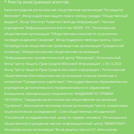
* Реестр иностранных агентов:
Калининградская региональная общественная организация "Экозащита!-Женсовет", Фонд содействия защите прав и свобод граждан "Общественный вердикт", Фонд "Институт Развития Свободы Информации", Частное учреждение "Информационное агентство МЕМО. РУ", Региональная общественная организация "Общественная комиссия по сохранению наследия академика Сахарова", Фонд поддержки свободы прессы, Санкт-Петербургская общественная правозащитная организация "Гражданский контроль", Межрегиональная общественная организация "Информационно-просветительский центр "Мемориал", Региональный Фонд "Центр Защиты Прав Средств Массовой Информации", с 05.12.2023 Фонд "Центр Защиты Прав Средств массовой информации", Региональная общественная благотворительная организация помощи беженцам и мигрантам "Гражданское содействие", Негосударственное образовательное учреждение дополнительного профессионального образования (повышение квалификации) специалистов "АКАДЕМИЯ ПО ПРАВАМ ЧЕЛОВЕКА", Свердловская региональная общественная организация "Сутяжник", Автономная некоммерческая организация "Центр независимых социологических исследований", Союз общественных объединений "Российский исследовательский центр по правам человека", Региональное общественное учреждение научно-информационный центр "МЕМОРИАЛ", Некоммерческая организация "Фонд защиты гласности", Автономная некоммерческая организация "Институт прав человека", Городская общественная организация "Екатеринбургское общество "МЕМОРИАЛ", Городская общественная организация "Рязанское историко-просветительское и правозащитное общество "Мемориал" (Рязанский Мемориал), Челябинский региональный орган общественной самодеятельности – женское общественное объединение "Женщины Евразии", Челябинский региональный орган общественной самодеятельности "Уральская правозащитная группа", Фонд содействия защите здоровья и социальной справедливости имени Андрея Рылькова, Автономная Некоммерческая Организация "Аналитический Центр Юрия Левады", Автономная некоммерческая организация социальной поддержки населения "Проект Апрель", Региональная общественная организация помощи женщинам и детям, находящимся в кризисной ситуации "Информационно-методический центр "Анна", Фонд содействия развитию массовых коммуникаций и правовому просвещению "Так-так-Так", Фонд содействия устойчивому развитию "Серебряная тайга", Свердловский региональный общественный фонд социальных проектов "Новое время", "Idel.Реалии", Кавказ.Реалии, Крым.Реалии, Телеканал Настоящее Время, Татаро-башкирская служба Радио Свобода (Azatliq Radiosi), Радио Свободная Европа/Радио Свобода (PCE/PC), "Сибирь.Реалии", "Фактограф", Благотворительный фонд помощи осужденным и их семьям, Автономная некоммерческая организация "Институт глобализации и социальных движений", Фонд "В защиту прав заключенных", Частное учреждение "Центр поддержки и содействия развитию средств массовой информации", Пензенский региональный общественный благотворительный фонд "Гражданский союз", "Север.Реалии", Некоммерческая организация Фонд "Правовая инициатива", Общество с ограниченной ответственностью "Радио Свободная Европа/Радио Свобода", Чешское информационное агентство "MEDIUM-ORIENT", Красноярская региональная общественная организация "Мы против СПИДа", Камалягин Денис Николаевич, Маркелов Сергей Евгеньевич, Пономарев Лев Александрович, Савицкая Людмила Алексеевна, Автономная некоммерческая организация "Центр по работе с проблемой насилия "НАСИЛИЮ.НЕТ", Межрегиональный профессиональный союз работников здравоохранения "Альянс врачей", Юридическое лицо, зарегистрированное в Латвийской Республике, SIA "Medusa Project" (регистрационный номер 40103797863, дата регистрации 10.06.2014), Некоммерческая организация "Фонд по борьбе с коррупцией", Автономная некоммерческая организация "Институт права и публичной политики", Баданин Роман Сергеевич, Гликин Максим Александрович, Железнова Мария Михайловна, Лукьянова Юлия Сергеевна, Маетная Елизавета Витальевна, Маняхин Петр Борисович, Чуракова Ольга Владимировна, Ярош Юлия Петровна, Юридическое лицо "The Insider SIA", зарегистрированное в Риге, Латвийская Республика (дата регистрации 26.06.2015), являющееся администратором доменного имени интернет-издания "The Insider SIA", https://theins.ru, Постернак Алексей Евгеньевич, Рубин Михаил Аркадьевич, Анин Роман Александрович, Юридическое лицо Istories fonds, зарегистрированное в Латвийской Республике (регистрационный номер 50008295751, дата регистрации 24.02.2020), Великовский Дмитрий Александрович, Долинина Ирина Николаевна, Мароховская Алеся Алексеевна, Шлейнов Роман Юрьевич, Шмагун Олеся Валентиновна, Общество с ограниченной ответственностью "Альтаир 2021", Общество с ограниченной ответственностью "Вега 2021", Общество с ограниченной ответственностью "Главный редактор 2021", Общество с ограниченной ответственностью "Ромашки монолит", Важенков Артем Валерьевич, Ивановская областная общественная организация "Центр гендерных исследований", Гурман Юрий Альбертович, Медиапроект "ОВД-Инфо", Егоров Владимир Владимирович, Жилинский Владимир Александрович, Общество с ограниченной ответственностью "ЗП", Иванова София Юрьевна, Карезина Инна Павловна, Кильтау Екатерина Викторовна, Петров Алексей Викторович, Пискунов Сергей Евгеньевич, Смирнов Сергей Сергеевич, Тихонов Михаил Сергеевич, Общество с ограниченной ответственностью "ЖУРНАЛИСТ-ИНОСТРАННЫЙ АГЕНТ", Арапова Галина Юрьевна, Вольтская Татьяна Анатольевна, Американская компания "Mason G.E.S. Anonymous Foundation" (США), являющаяся владельцем интернет-издания https://mnews.world/, Компания "Stichting Bellingcat", зарегистрированная в Нидерландах (дата регистрации 11.07.2018), Захаров Андрей Вячеславович, Клепиковская Екатерина Дмитриевна, Общество с ограниченной ответственностью "МЕМО", Перл Роман Александрович, Симонов Евгений Алексеевич, Соловьева Елена Анатольевна, Сотников Даниил Владимирович, Сурначева Елизавета Дмитриевна, Автономная некоммерческая организация по защите прав человека и информированию населения "Якутия – Наше Мнение", Общество с ограниченной ответственностью "Москоу диджитал медиа", с 26.01.2023 Общество с ограниченной ответственностью "Чайка Белые сады", Ветошкина Валерия Валерьевна, Заговора Максим Александрович, Межрегиональное общественное движение "Российская ЛГБТ - сеть", Оленичев Максим Владимирович, Павлов Иван Юрьевич, Скворцова Елена Сергеевна, Общество с ограниченной ответственностью "Как бы инагент", Кочетков Игорь Викторович, Общество с ограниченной ответственностью "Честные выборы", Еланчик Олег Александрович, Общество с ограниченной ответственностью "Нобелевский призыв", Гималова Регина Эмилевна, Григорьев Андрей Валерьевич, Григорьева Алина Александровна, Ассоциация по содействию защите прав призывников, альтернативнослужащих и военнослужащих "Правозащитная группа "Гражданин.Армия.Право", Хисамова Регина Фаритовна, Автономная некоммерческая организация по реализации социально-правовых программ "Лилит", Дальневосточное общественное движение "Маяк", Санкт-Петербургская ЛГБТ-инициативная группа "Выход", Инициативная группа ЛГБТ+ "Реверс", Алексеев Андрей Викторович, Бекбулатова Таисия Львовна, Беляев Иван Михайлович, Владыкина Елена Сергеевна, Гельман Марат Александрович, Никульшина Вероника Юрьевна, Толоконникова Надежда Андреевна, Шендерович Виктор Анатольевич, Общество с ограниченной ответственностью "Данное сообщение", Общество с ограниченной ответственностью Издательский дом "Новая глава", Айнбиндер Александра Александровна, Московский комьюнити-центр для ЛГБТ+инициатив, Благотворительный фонд развития филантропии, Deutsche Welle (Германия, Kurt-Schumacher-Strasse 3, 53113 Bonn), Борзунова Мария Михайловна, Воробьев Виктор Викторович, Голубева Анна Львовна, Константинова Алла Михайловна, Малкова Ирина Владимировна, Мурадов Мурад Абдулгалимович, Осетинская Елизавета Николаевна, Понасенков Евгений Николаевич, Ганапольский Матвей Юрьевич, Киселев Евгений Алексеевич, Борухович Ирина Григорьевна, Дремин Иван Тимофеевич, Дубровский Дмитрий Викторович, Красноярская региональная общественная организация поддержки и развития альтернативных образовательных технологий и межкультурных коммуникаций "ИНТЕРРА", Маяковская Екатерина Алексеевна, Фейгин Марк Захарович, Филимонов Андрей Викторович, Дзугкоева Регина Николаевна, Доброхотов Роман Александрович, Дудь Юрий Александрович, Елкин Сергей Владимирович, Кругликов Кирилл Игоревич, Сабунаева Мария Леонидовна, Семенов Алексей Владимирович, Шаинян Карен Багратович, Шульман Екатерина Михайловна, Асафьев Артур Валерьевич, Вахштайн Виктор Семенович, Венедиктов Алексей Алексеевич, Лушникова Екатерина Евгеньевна, Волков Леонид Михайлович, Невзоров Александр Глебович, Пархоменко Сергей Борисович, Сироткин Ярослав Николаевич, Кара-Мурза Владимир Владимирович, Баранова Наталья Владимировна, Гозман Леонид Яковлевич, Кагарлицкий Борис Юльевич, Климарев Михаил Валерьевич, Милов Владимир Станиславович, Автономная некоммерческая организация Краснодарский центр современного искусства "Типография", Моргенштерн Алишер Тагирович, Соболь Любовь Эдуардовна, Общество с ограниченной ответственностью "ЛИЗА НОРМ", Каспаров Гарри Кимович, Ходорковский Михаил Борисович, Общество с ограниченной ответственностью "Апрельские тезисы", Данилович Ирина Брониславовна, Кашин Олег Владимирович, Петров Николай Владимирович, Пивоваров Алексей Владимирович, Соколов Михаил Владимирович, Цветкова Юлия Владимировна, Чичваркин Евгений Александрович, Комитет против пыток/Команда против пыток, Общество с ограниченной ответственностью "Первый научный", Общество с ограниченной ответственностью "Вертолет и ко", Белоцерковская Вероника Борисовна, Кац Максим Евгеньевич, Лазарева Татьяна Юрьевна, Шаведдинов Руслан Табризович, Яшин Илья Валерьевич, Общество с ограниченной ответственностью "Иноагент ААВ", Алешковский Дмитрий Петрович, Альбац Евгения Марковна, Быков Дмитрий Львович, Галямина Юлия Евгеньевна, Лойко Сергей Леонидович, Мартынов Кирилл Константинович, Медведев Сергей Александрович, Крашенинников Федор Геннадиевич, Гордеева Катерина Вл