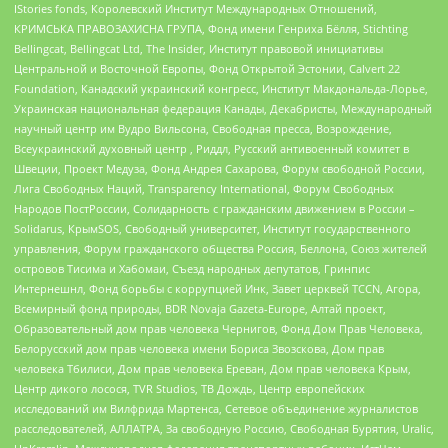
IStories fonds, Королевский Институт Международных Отношений,
КРИМСЬКА ПРАВОЗАХИСНА ГРУПА, Фонд имени Генриха Бёлля, Stichting
Bellingcat, Bellingcat Ltd, The Insider, Институт правовой инициативы
Центральной и Восточной Европы, Фонд Открытой Эстонии, Calvert 22
Foundation, Канадский украинский конгресс, Институт Макдональда-Лорье,
Украинская национальная федерация Канады, Декабристы, Международный
научный центр им Вудро Вильсона, Свободная пресса, Возрождение,
Всеукраинский духовный центр , Риддл, Русский антивоенный комитет в
Швеции, Проект Медуза, Фонд Андрея Сахарова, Форум свободной России,
Лига Свободных Наций, Transparеncy International, Форум Свободных
Народов ПостРоссии, Солидарность с гражданским движением в России –
Solidarus, КрымSOS, Свободный университет, Институт государственного
управления, Форум гражданского общества Россия, Беллона, Союз жителей
островов Тисима и Хабомаи, Съезд народных депутатов, Гринпис
Интернешнл, Фонд борьбы с коррупцией Инк, Завет церквей TCCN, Агора,
Всемирный фонд природы, BDR Novaja Gazeta-Europe, Алтай проект,
Образовательный дом прав человека Чернигов, Фонд Дом Прав Человека,
Белорусский дом прав человека имени Бориса Звозскова, Дом прав
человека Тбилиси, Дом прав человека Ереван, Дом прав человека Крым,
Центр дикого лосося, TVR Studios, ТВ Дождь, Центр европейских
исследований им Вилфрида Мартенса, Сетевое объединение журналистов
расследователей, АЛЛАТРА, За свободную Россию, Свободная Бурятия, Uralic,