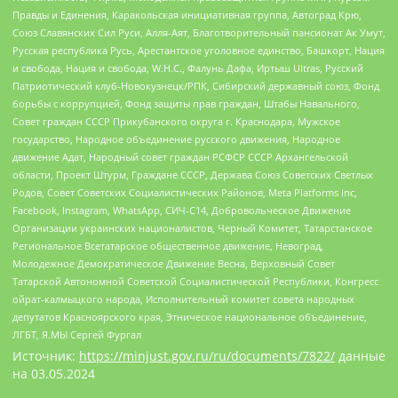
Правды и Единения, Каракольская инициативная группа, Автоград Крю,
Союз Славянских Сил Руси, Алля-Аят, Благотворительный пансионат Ак Умут,
Русская республика Русь, Арестантское уголовное единство, Башкорт, Нация
и свобода, Нация и свобода, W.H.С., Фалунь Дафа, Иртыш Ultras, Русский
Патриотический клуб-Новокузнецк/РПК, Сибирский державный союз, Фонд
борьбы с коррупцией, Фонд защиты прав граждан, Штабы Навального,
Совет граждан СССР Прикубанского округа г. Краснодара, Мужское
государство, Народное объединение русского движения, Народное
движение Адат, Народный совет граждан РСФСР СССР Архангельской
области, Проект Штурм, Граждане СССР, Держава Союз Советских Светлых
Родов, Совет Советских Социалистических Районов, Meta Platforms Inc,
Facebook, Instagram, WhatsApp, СИЧ-С14, Добровольческое Движение
Организации украинских националистов, Черный Комитет, Татарстанское
Региональное Всетатарское общественное движение, Невоград,
Молодежное Демократическое Движение Весна, Верховный Совет
Татарской Автономной Советской Социалистической Республики, Конгресс
ойрат-калмыцкого народа, Исполнительный комитет совета народных
депутатов Красноярского края, Этническое национальное объединение,
ЛГБТ, Я.МЫ Сергей Фургал
Источник:
https://minjust.gov.ru/ru/documents/7822/
данные
на
03.05.2024