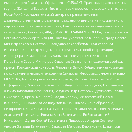
имени Андрея Рылькова, Сфера, Центр СИБАЛЬТ, Уральская правозащитная
группа, Женщины Евразии, Институт прав человека, Фонд защиты гласности,
Российский исследовательский центр по правам человека,
Дальневосточный центр развития гражданских инициатив и социального
партнерства, Гражданское действие, Центр независимых социологических
исследований, Сутяжник, АКАДЕМИЯ ПО ПРАВАМ ЧЕЛОВЕКА, Центр развития
некоммерческих организаций, Частное учреждение в Калининграде Совета
Министров северных стран, Гражданское содействие, Трансперенси
Интернешнл-Р, Центр Защиты Прав Средств Массовой Информации,
Институт развития прессы - Сибирь, Частное учреждение в Санкт-
Петербурге Совета Министров Северных Стран, Фонд поддержки свободы
прессы, Гражданский контроль, Человек и Закон, Общественная комиссия
по сохранению наследия академика Сахарова, Информационное агентство
МЕМО. РУ, Институт региональной прессы, Институт Развития Свободы
Информации, Экозащита!-Женсовет, Общественный вердикт, Евразийская
антимонопольная ассоциация, Бедушев Петр Петрович, Дзугкоева Регина
Николаевна, Кривенко Сергей Владимирович, Милославский Павел
Юрьевич, Шнырова Ольга Вадимовна, Чанышева Лилия Айратовна,
Сидорович Ольга Борисовна, Туровский Александр Алексеевич, Васильева
Анастасия Евгеньевна, Ривина Анна Валерьевна, Бойко Анатолий
Николаевич, Дугин Сергей Георгиевич, Пивоваров Андрей Сергеевич,
Аверин Виталий Евгеньевич, Барахоев Магомед Бекханович, Шарипков