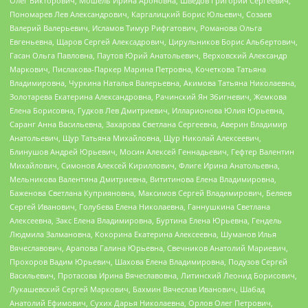
Олег Викторович, Мошель Ирина Ароновна, Шведов Григорий Сергеевич,
Пономарев Лев Александрович, Каргалицкий Борис Юльевич, Созаев
Валерий Валерьевич, Исламов Тимур Рифгатович, Романова Ольга
Евгеньевна, Щаров Сергей Алексадрович, Цирульников Борис Альбертович,
Гасан Ольга Павловна, Паутов Юрий Анатольевич, Верховский Александр
Маркович, Пислакова-Паркер Марина Петровна, Кочеткова Татьяна
Владимировна, Чуркина Наталья Валерьевна, Акимова Татьяна Николаевна,
Золотарева Екатерина Александровна, Рачинский Ян Збигневич, Жемкова
Елена Борисовна, Гудков Лев Дмитриевич, Илларионова Юлия Юрьевна,
Саранг Анна Васильевна, Захарова Светлана Сергеевна, Аверин Владимир
Анатольевич, Щур Татьяна Михайловна, Щур Николай Алексеевич,
Блинушов Андрей Юрьевич, Мосин Алексей Геннадьевич, Гефтер Валентин
Михайлович, Симонов Алексей Кириллович, Флиге Ирина Анатольевна,
Мельникова Валентина Дмитриевна, Вититинова Елена Владимировна,
Баженова Светлана Куприяновна, Максимов Сергей Владимирович, Беляев
Сергей Иванович, Голубева Елена Николаевна, Ганнушкина Светлана
Алексеевна, Закс Елена Владимировна, Буртина Елена Юрьевна, Гендель
Людмила Залмановна, Кокорина Екатерина Алексеевна, Шуманов Илья
Вячеславович, Арапова Галина Юрьевна, Свечников Анатолий Мариевич,
Прохоров Вадим Юрьевич, Шахова Елена Владимировна, Подузов Сергей
Васильевич, Протасова Ирина Вячеславовна, Литинский Леонид Борисович,
Лукашевский Сергей Маркович, Бахмин Вячеслав Иванович, Шабад
Анатолий Ефимович, Сухих Дарья Николаевна, Орлов Олег Петрович,