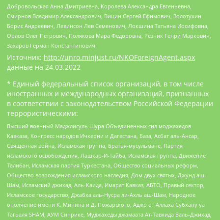
Добровольская Анна Дмитриевна, Королева Александра Евгеньевна,
Смирнов Владимир Александрович, Вицин Сергей Ефимович, Золотухин
Борис Андреевич, Левинсон Лев Семенович, Локшина Татьяна Иосифовна,
Орлов Олег Петрович, Полякова Мара Федоровна, Резник Генри Маркович,
Захаров Герман Константинович
Источник:
http://unro.minjust.ru/NKOForeignAgent.aspx
данные на
24.03.2022
* Единый федеральный список организаций, в том числе
иностранных и международных организаций, признанных
в соответствии с законодательством Российской Федерации
террористическими:
Высший военный Маджлисуль Шура Объединенных сил моджахедов
Кавказа, Конгресс народов Ичкерии и Дагестана, База, Асбат аль-Ансар,
Священная война, Исламская группа, Братья-мусульмане, Партия
исламского освобождения, Лашкар-И-Тайба, Исламская группа, Движение
Талибан, Исламская партия Туркестана, Общество социальных реформ,
Общество возрождения исламского наследия, Дом двух святых, Джунд аш-
Шам, Исламский джихад, Аль-Каида, Имарат Кавказ, АБТО, Правый сектор,
Исламское государство, Джабха аль-Нусра ли-Ахль аш-Шам, Народное
ополчение имени К. Минина и Д. Пожарского, Аджр от Аллаха Субхану уа
Тагьаля SHAM, АУМ Синрике, Муджахеды джамаата Ат-Тавхида Валь-Джихад,