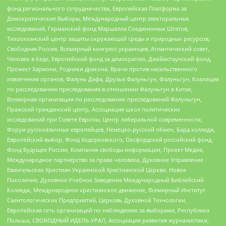
фонд регионального сотрудничества, Европейская Платформа за
Демократические Выборы, Международный центр электоральных
исследований, Германский фонд Маршалла Соединенных Штатов,
Тихоокеанский центр защиты окружающей среды и природных ресурсов,
Свободная Россия, Всемирный конгресс украинцев, Атлантический совет,
Человек в беде, Европейский фонд за демократию, Джеймстаунский фонд,
Прожект Хармони, Родники дракона, Врачи против насильственного
извлечения органов, Фалунь Дафа, Друзья Фалуньгун, Фалуньгун, Коалиция
по расследованию преследования в отношении Фалуньгун в Китае,
Всемирная организация по расследованию преследований Фалуньгун,
Пражский гражданский центр, Ассоциация школ политических
исследований при Совете Европы, Центр либеральной современности,
Форум русскоязычных европейцев, Немецко-русский обмен, Бард колледж,
Европейский выбор, Фонд Ходорковского, Оксфордский российский фонд,
Фонд Будущее России, Компания свободы информации, Проект Медиа,
Международное партнерство за права человека, Духовное Управление
Евангельских Христиан Украинской Христианской Церкви, Новое
Поколение, Духовное Учебное Заведение Международный Библейский
Колледж, Международное христианское движение, Всемирный Институт
Саентологических Предприятий, Церковь Духовной Технологии,
Европейская сеть организаций по наблюдению за выборами, Республика
Польша, СВОБОДНЫЙ ИДЕЛЬ-УРАЛ, Ассоциация развития журналистики,