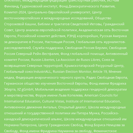
UnKremlin, Международная федерация транспортных рабочих, ИстЧам
Финланд, Гудзоновский институт, Фонд Демократического Развития,
Комитет-2024, Центрально-Европейский университет, Центр
восточноевропейских и международных исследований, Общество
Сторожевой башни, Библии и трактатов Свидетелей Иеговы, Гражданский
Совет, Центр анализа европейской политики, Академическая сеть Восточная
Европа, Российский комитет действия, РЭНД корпорейшн, Русская Америка
за демократию в России, Настоящая Россия, Глобальная сеть журналистов-
расследователей, Служба поддержки, Свободная Россия Берлин, Свободная
Россия Северный Рейн-Вестфалия, Фонд глобальной помощи, Антивоенный
комитет России, Russie-Libertes, La Asocicion de Rusos Libres, Союз за
возвращение Северных территорий, Крымскотатарский Ресурсный Центр,
Глобальный союз IndustriALL, Russian Election Monitor, Article 19, Мнение
медиа, Федерация анархического черного креста, Радио Свободная Европа,
Германское общество изучения Восточной Европы, Фонд имени Фридриха
Эберта, XZ gGmbH, Мобильная академия поддержки гендерной демократии
и миротворчества, Форум имени Льва Копелева, American Councils for
International Education, Cultural Vistas, Institute of International Education,
Антивоенное движение Антальи, Открытый диалог, Школа международных
отношений и государственной политики им Питера Мунка, Российско-
канадский демократический альянс, Школа международных отношений им
Нормана Патерсона, Центр Гражданских Свобод, Фонд Бориса Немцова за
Свободу, Фонд имени Фридриха Науманна за свободу, Феминистское