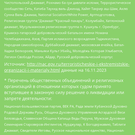
Чистопольский Джамаат, Рохнамо ба суи давлати исломи, Террористическое
сообщество Сеть, Катиба Таухид валь-Джихад, Хайят Тахрир аш-Шам, Ахлю
Сунна Валь Джамаа, National Socialism/White Power, Артподготовка,
Религиозная группа “Джамаат “Красный пахарь”, Колумбайн, Хатлонский
джамаат, Мусульманская религиозная группа п. Кушкуль г. Оренбург,
Крымско-татарский добровольческий батальон имени Номана
Челебиджихана, Азов, Партия исламского возрождения Таджикистана,
Народная самооборона, Дуббайский джамаат, московская ячейка, Батал-
Хаджи Белхороев, Маньяки Культ Убийц, Молодёжь Которая Улыбается,
Легион Свобода России, Айдар, Русский добровольческий корпус
Источник:
http://nac.gov.ru/terroristicheskie-i-ekstremistskie-
organizacii-i-materialy.html
данные на
16.11.2023
* Перечень общественных объединений и религиозных
организаций в отношении которых судом принято
вступившее в законную силу решение о ликвидации или
запрете деятельности:
Национал-большевистская партия, ВЕК РА, Рада земли Кубанской Духовно
Родовой Державы Русь, Община Духовного Управления Асгардской Веси
Беловодья, Славянская Община Капища Веды Перуна, Мужская Духовная
Семинария Староверов-Инглингов, Нурджулар, К Богодержавию, Таблиги
Джамаат, Свидетели Иеговы, Русское национальное единство, Национал-