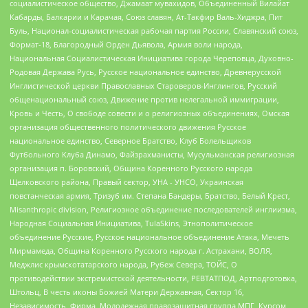
социалистическое общество, Джамаат мувахидов, Объединенный Вилайат
Кабарды, Балкарии и Карачая, Союз славян, Ат-Такфир Валь-Хиджра, Пит
Буль, Национал-социалистическая рабочая партия России, Славянский союз,
Формат-18, Благородный Орден Дьявола, Армия воли народа,
Национальная Социалистическая Инициатива города Череповца, Духовно-
Родовая Держава Русь, Русское национальное единство, Древнерусской
Инглистической церкви Православных Староверов-Инглингов, Русский
общенациональный союз, Движение против нелегальной иммиграции,
Кровь и Честь, О свободе совести и о религиозных объединениях, Омская
организация общественного политического движения Русское
национальное единство, Северное Братство, Клуб Болельщиков
Футбольного Клуба Динамо, Файзрахманисты, Мусульманская религиозная
организация п. Боровский, Община Коренного Русского народа
Щелковского района, Правый сектор, УНА - УНСО, Украинская
повстанческая армия, Тризуб им. Степана Бандеры, Братство, Белый Крест,
Misanthropic division, Религиозное объединение последователей инглиизма,
Народная Социальная Инициатива, TulaSkins, Этнополитическое
объединение Русские, Русское национальное объединение Атака, Мечеть
Мирмамеда, Община Коренного Русского народа г. Астрахани, ВОЛЯ,
Меджлис крымскотатарского народа, Рубеж Севера, ТОЙС, О
противодействии экстремистской деятельности, РЕВТАТПОД, Артподготовка,
Штольц, В честь иконы Божией Матери Державная, Сектор 16,
Независимость, Фирма, Молодежная правозащитная группа МПГ, Курсом