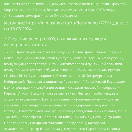
антивоенное сопротивление, Комитет независимости Ингушетии, Прометей,
Stop Occupation of Karelia, Вернись живым, Фридом Хаус, СОТА медиа,
Либерально-демократическая Лига Украины
Источник:
https://minjust.gov.ru/ru/documents/7756/
данные
на
13.05.2024
* Сведения реестра НКО, выполняющих функции
иностранного агента:
Лилит, Правозащитная группа Гражданин.Армия.Право, Нижегородский
центр немецкой и европейской культуры, Центр гендерных исследований,
Фонд защиты прав граждан Штаб, Институт права и публичной политики,
Фонд борьбы с коррупцией, Альянс врачей, НАСИЛИЮ.НЕТ, Мы против
СПИДа, СВЕЧА, Гуманитарное действие, Открытый Петербург, Лига
Избирателей, Правовая инициатива, Гражданский Союз, Хасдей Ерушалаим,
Центр поддержки и содействия развитию средств массовой информации,
Горячая Линия, В защиту прав заключенных, Институт глобализации и
социальных движений, Центр социально-информационных инициатив
Действие, Благотворительный фонд охраны здоровья и защиты прав
граждан, Благотворительный фонд помощи осужденным и их семьям, Фонд
Тольятти, Новое время, Серебряная тайга, Так-Так-Так, Сова, центр Анна,
Проект Апрель, Самарская губерния, Эра здоровья, Мемориал,
Аналитический Центр Юрия Левады, Издательство Парк Гагарина, Фонд