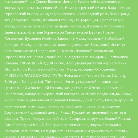
исследований при Совете Европы, Центр либеральной современности,
Форум русскоязычных европейцев, Немецко-русский обмен, Бард колледж,
Европейский выбор, Фонд Ходорковского, Оксфордский российский фонд,
Фонд Будущее России, Компания свободы информации, Проект Медиа,
Международное партнерство за права человека, Духовное Управление
Евангельских Христиан Украинской Христианской Церкви, Новое
Поколение, Духовное Учебное Заведение Международный Библейский
Колледж, Международное христианское движение, Всемирный Институт
Саентологических Предприятий, Церковь Духовной Технологии,
Европейская сеть организаций по наблюдению за выборами, Республика
Польша, СВОБОДНЫЙ ИДЕЛЬ-УРАЛ, Ассоциация развития журналистики,
IStories fonds, Королевский Институт Международных Отношений,
КРИМСЬКА ПРАВОЗАХИСНА ГРУПА, Фонд имени Генриха Бёлля, Stichting
Bellingcat, Bellingcat Ltd, The Insider, Институт правовой инициативы
Центральной и Восточной Европы, Фонд Открытой Эстонии, Calvert 22
Foundation, Канадский украинский конгресс, Институт Макдональда-Лорье,
Украинская национальная федерация Канады, Декабристы, Международный
научный центр им Вудро Вильсона, Свободная пресса, Возрождение,
Всеукраинский духовный центр , Риддл, Русский антивоенный комитет в
Швеции, Проект Медуза, Фонд Андрея Сахарова, Форум свободной России,
Лига Свободных Наций, Transparеncy International, Форум Свободных
Народов ПостРоссии, Солидарность с гражданским движением в России –
Solidarus, КрымSOS, Свободный университет, Институт государственного