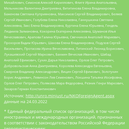
Михайлович, Симонов Алексей Кириллович, Флиге Ирина Анатольевна,
Мельникова Валентина Дмитриевна, Вититинова Елена Владимировна,
Баженова Светлана Куприяновна, Максимов Сергей Владимирович, Беляев
Сергей Иванович, Голубева Елена Николаевна, Ганнушкина Светлана
Алексеевна, Закс Елена Владимировна, Буртина Елена Юрьевна, Гендель
Людмила Залмановна, Кокорина Екатерина Алексеевна, Шуманов Илья
Вячеславович, Арапова Галина Юрьевна, Свечников Анатолий Мариевич,
Прохоров Вадим Юрьевич, Шахова Елена Владимировна, Подузов Сергей
Васильевич, Протасова Ирина Вячеславовна, Литинский Леонид Борисович,
Лукашевский Сергей Маркович, Бахмин Вячеслав Иванович, Шабад
Анатолий Ефимович, Сухих Дарья Николаевна, Орлов Олег Петрович,
Добровольская Анна Дмитриевна, Королева Александра Евгеньевна,
Смирнов Владимир Александрович, Вицин Сергей Ефимович, Золотухин
Борис Андреевич, Левинсон Лев Семенович, Локшина Татьяна Иосифовна,
Орлов Олег Петрович, Полякова Мара Федоровна, Резник Генри Маркович,
Захаров Герман Константинович
Источник:
http://unro.minjust.ru/NKOForeignAgent.aspx
данные на
24.03.2022
* Единый федеральный список организаций, в том числе
иностранных и международных организаций, признанных
в соответствии с законодательством Российской Федерации
террористическими: