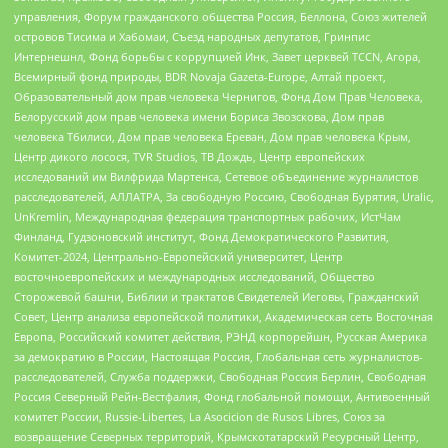
управления, Форум гражданского общества Россия, Беллона, Союз жителей
островов Тисима и Хабомаи, Съезд народных депутатов, Гринпис
Интернешнл, Фонд борьбы с коррупцией Инк, Завет церквей TCCN, Агора,
Всемирный фонд природы, BDR Novaja Gazeta-Europe, Алтай проект,
Образовательный дом прав человека Чернигов, Фонд Дом Прав Человека,
Белорусский дом прав человека имени Бориса Звозскова, Дом прав
человека Тбилиси, Дом прав человека Ереван, Дом прав человека Крым,
Центр дикого лосося, TVR Studios, ТВ Дождь, Центр европейских
исследований им Вилфрида Мартенса, Сетевое объединение журналистов
расследователей, АЛЛАТРА, За свободную Россию, Свободная Бурятия, Uralic,
UnKremlin, Международная федерация транспортных рабочих, ИстЧам
Финланд, Гудзоновский институт, Фонд Демократического Развития,
Комитет-2024, Центрально-Европейский университет, Центр
восточноевропейских и международных исследований, Общество
Сторожевой башни, Библии и трактатов Свидетелей Иеговы, Гражданский
Совет, Центр анализа европейской политики, Академическая сеть Восточная
Европа, Российский комитет действия, РЭНД корпорейшн, Русская Америка
за демократию в России, Настоящая Россия, Глобальная сеть журналистов-
расследователей, Служба поддержки, Свободная Россия Берлин, Свободная
Россия Северный Рейн-Вестфалия, Фонд глобальной помощи, Антивоенный
комитет России, Russie-Libertes, La Asocicion de Rusos Libres, Союз за
возвращение Северных территорий, Крымскотатарский Ресурсный Центр,