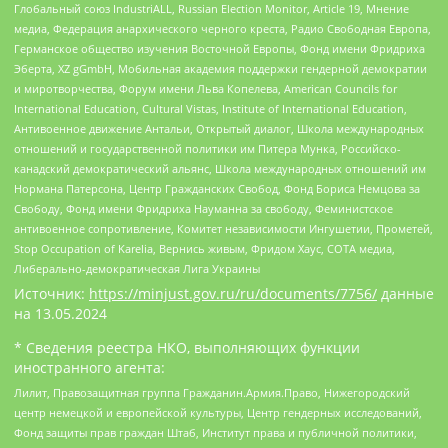
Глобальный союз IndustriALL, Russian Election Monitor, Article 19, Мнение
медиа, Федерация анархического черного креста, Радио Свободная Европа,
Германское общество изучения Восточной Европы, Фонд имени Фридриха
Эберта, XZ gGmbH, Мобильная академия поддержки гендерной демократии
и миротворчества, Форум имени Льва Копелева, American Councils for
International Education, Cultural Vistas, Institute of International Education,
Антивоенное движение Антальи, Открытый диалог, Школа международных
отношений и государственной политики им Питера Мунка, Российско-
канадский демократический альянс, Школа международных отношений им
Нормана Патерсона, Центр Гражданских Свобод, Фонд Бориса Немцова за
Свободу, Фонд имени Фридриха Науманна за свободу, Феминистское
антивоенное сопротивление, Комитет независимости Ингушетии, Прометей,
Stop Occupation of Karelia, Вернись живым, Фридом Хаус, СОТА медиа,
Либерально-демократическая Лига Украины
Источник:
https://minjust.gov.ru/ru/documents/7756/
данные
на
13.05.2024
* Сведения реестра НКО, выполняющих функции
иностранного агента:
Лилит, Правозащитная группа Гражданин.Армия.Право, Нижегородский
центр немецкой и европейской культуры, Центр гендерных исследований,
Фонд защиты прав граждан Штаб, Институт права и публичной политики,