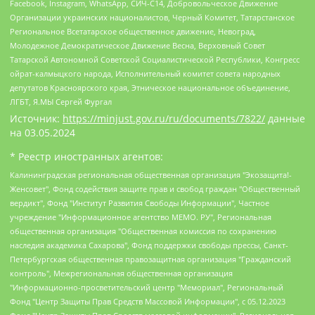
Facebook, Instagram, WhatsApp, СИЧ-С14, Добровольческое Движение
Организации украинских националистов, Черный Комитет, Татарстанское
Региональное Всетатарское общественное движение, Невоград,
Молодежное Демократическое Движение Весна, Верховный Совет
Татарской Автономной Советской Социалистической Республики, Конгресс
ойрат-калмыцкого народа, Исполнительный комитет совета народных
депутатов Красноярского края, Этническое национальное объединение,
ЛГБТ, Я.МЫ Сергей Фургал
Источник:
https://minjust.gov.ru/ru/documents/7822/
данные
на
03.05.2024
* Реестр иностранных агентов:
Калининградская региональная общественная организация "Экозащита!-Женсовет", Фонд содействия защите прав и свобод граждан "Общественный вердикт", Фонд "Институт Развития Свободы Информации", Частное учреждение "Информационное агентство МЕМО. РУ", Региональная общественная организация "Общественная комиссия по сохранению наследия академика Сахарова", Фонд поддержки свободы прессы, Санкт-Петербургская общественная правозащитная организация "Гражданский контроль", Межрегиональная общественная организация "Информационно-просветительский центр "Мемориал", Региональный Фонд "Центр Защиты Прав Средств Массовой Информации", с 05.12.2023 Фонд "Центр Защиты Прав Средств массовой информации", Региональная общественная благотворительная организация помощи беженцам и мигрантам "Гражданское содействие", Негосударственное образовательное учреждение дополнительного профессионального образования (повышение квалификации) специалистов "АКАДЕМИЯ ПО ПРАВАМ ЧЕЛОВЕКА", Свердловская региональная общественная организация "Сутяжник", Автономная некоммерческая организация "Центр независимых социологических исследований", Союз общественных объединений "Российский исследовательский центр по правам человека", Региональное общественное учреждение научно-информационный центр "МЕМОРИАЛ", Некоммерческая организация "Фонд защиты гласности", Автономная некоммерческая организация "Институт прав человека", Городская общественная организация "Екатеринбургское общество "МЕМОРИАЛ", Городская общественная организация "Рязанское историко-просветительское и правозащитное общество "Мемориал" (Рязанский Мемориал), Челябинский региональный орган общественной самодеятельности – женское общественное объединение "Женщины Евразии", Челябинский региональный орган общественной самодеятельности "Уральская правозащитная группа", Фонд содействия защите здоровья и социальной справедливости имени Андрея Рылькова, Автономная Некоммерческая Организация "Аналитический Центр Юрия Левады", Автономная некоммерческая организация социальной поддержки населения "Проект Апрель", Региональная общественная организация помощи женщинам и детям, находящимся в кризисной ситуации "Информационно-методический центр "Анна", Фонд содействия развитию массовых коммуникаций и правовому просвещению "Так-так-Так", Фонд содействия устойчивому развитию "Серебряная тайга", Свердловский региональный общественный фонд социальных проектов "Новое время", "Idel.Реалии", Кавказ.Реалии, Крым.Реалии, Телеканал Настоящее Время, Татаро-башкирская служба Радио Свобода (Azatliq Radiosi), Радио Свободная Европа/Радио Свобода (PCE/PC), "Сибирь.Реалии", "Фактограф", Благотворительный фонд помощи осужденным и их семьям, Автономная некоммерческая организация "Институт глобализации и социальных движений", Фонд "В защиту прав заключенных", Частное учреждение "Центр поддержки и содействия развитию средств массовой информации", Пензенский региональный общественный благотворительный фонд "Гражданский союз", "Север.Реалии", Некоммерческая организация Фонд "Правовая инициатива", Общество с ограниченной ответственностью "Радио Свободная Европа/Радио Свобода", Чешское информационное агентство "MEDIUM-ORIENT", Красноярская региональная общественная организация "Мы против СПИДа", Камалягин Денис Николаевич, Маркелов Сергей Евгеньевич, Пономарев Лев Александрович, Савицкая Людмила Алексеевна, Автономная некоммерческая организация "Центр по работе с проблемой насилия "НАСИЛИЮ.НЕТ", Межрегиональный профессиональный союз работников здравоохранения "Альянс врачей", Юридическое лицо, зарегистрированное в Латвийской Республике, SIA "Medusa Project" (регистрационный номер 40103797863, дата регистрации 10.06.2014), Некоммерческая организация "Фонд по борьбе с коррупцией", Автономная некоммерческая организация "Институт права и публичной политики", Баданин Роман Сергеевич, Гликин Максим Александрович, Железнова Мария Михайловна, Лукьянова Юлия Сергеевна, Маетная Елизавета Витальевна, Маняхин Петр Борисович, Чуракова Ольга Владимировна, Ярош Юлия Петровна, Юридическое лицо "The Insider SIA", зарегистрированное в Риге, Латвийская Республика (дата регистрации 26.06.2015), являющееся администратором доменного имени интернет-издания "The Insider SIA", https://theins.ru, Постернак Алексей Евгеньевич, Рубин Михаил Аркадьевич, Анин Роман Александрович, Юридическое лицо Istories fonds, зарегистрированное в Латвийской Республике (регистрационный номер 50008295751, дата регистрации 24.02.2020), Великовский Дмитрий Александрович, Долинина Ирина Николаевна, Мароховская Алеся Алексеевна, Шлейнов Роман Юрьевич, Шмагун Олеся Валентиновна, Общество с ограниченной ответственностью "Альтаир 2021", Общество с ограниченной ответственностью "Вега 2021", Общество с ограниченной ответственностью "Главный редактор 2021", Общество с ограниченной ответственностью "Ромашки монолит", Важенков Артем Валерьевич, Ивановская областная общественная организация "Центр гендерных исследований", Гурман Юрий Альбертович, Медиапроект "ОВД-Инфо", Егоров Владимир Владимирович, Жилинский Владимир Александрович, Общество с ограниченной ответственностью "ЗП", Иванова София Юрьевна, Карезина Инна Павловна, Кильтау Екатерина Викторовна, Петров Алексей Викторович, Пискунов Сергей Евгеньевич, Смирнов Сергей Сергеевич, Тихонов Михаил Сергеевич, Общество с ограниченной ответственностью "ЖУРНАЛИСТ-ИНОСТРАННЫЙ АГЕНТ", Арапова Галина Юрьевна, Вольтская Татьяна Анатольевна, Американская компания "Mason G.E.S. Anonymous Foundation" (США), являющаяся владельцем интернет-издания https://mnews.world/, Компания "Stichting Bellingcat", зарегистрированная в Нидерландах (дата регистрации 11.07.2018), Захаров Андрей Вячеславович, Клепиковская Екатерина Дмитриевна, Общество с ограниченной ответственностью "МЕМО", Перл Роман Александрович, Симонов Евгений Алексеевич, Соловьева Елена Анатольевна, Сотников Даниил Владимирович, Сурначева Елизавета Дмитриевна, Автономная некоммерческая организация по защите прав человека и информированию населения "Якутия – Наше Мнение", Общество с ограниченной ответственностью "Москоу диджитал медиа", с 26.01.2023 Общество с ограниченной ответственностью "Чайка Белые сады", Ветошкина Валерия Валерьевна, Заговора Максим Александрович, Межрегиональное общественное движение "Российская ЛГБТ - сеть", Оленичев Максим Владимирович, Павлов Иван Юрьевич, Скворцова Елена Сергеевна, Общество с ограниченной ответственностью "Как бы инагент", Кочетков Игорь Викторович, Общество с ограниченной ответственностью "Честные выборы", Еланчик Олег Александрович, Общество с ограниченной ответственностью "Нобелевский призыв", Гималова Регина Эмилевна, Григорьев Андрей Валерьевич, Григорьева Алина Александровна, Ассоциация по содействию защите прав призывников, альтернативнослужащих и военнослужащих "Правозащитная группа "Гражданин.Армия.Право", Хисамова Регина Фаритовна, Автономная некоммерческая организация по реализации социально-правовых программ "Лилит", Дальневосточное общественное движение "Маяк", Санкт-Петербургская ЛГБТ-инициативная группа "Выход", Инициативная группа ЛГБТ+ "Реверс", Алексеев Андрей Викторович, Бекбулатова Таисия Львовна, Беляев Иван Михайлович, Владыкина Елена Сергеевна, Гельман Марат Александрович, Никульшина Вероника Юрьевна, Толоконникова Надежда Андреевна, Шендерович Виктор Анатольевич, Общество с ограниченной ответственностью "Данное сообщение", Общество с ограниченной ответственностью Издательский дом "Новая глава", Айнбиндер Александра Александровна, Московский комьюнити-центр для ЛГБТ+инициатив, Благотворительный фонд развития филантропии, Deutsche Welle (Германия, Kurt-Schumacher-Strasse 3, 53113 Bonn), Борзунова Мария Михайловна, Воробьев Виктор Викторович, Голубева Анна Львовна, Константинова Алла Михайловна, Малкова Ирина Владимировна, Мурадов Мурад Абдулгалимович, Осетинская Елизавета Николаевна, Понасенков Евгений Николаевич, Ганапольский Матвей Юрьевич, Киселев Евгений Алексеевич, Борухович Ирина Григорьевна, Дремин Иван Тимофеевич, Дубровский Дмитрий Викторович, Красноярская региональная общественная организация поддержки и развития альтернативных образовательных технологий и межкультурных коммуникаций "ИНТЕРРА", Маяковская Екатерина Алексеевна, Фейгин Марк Захарович, Филимонов Андрей Викторович, Дзугкоева Регина Николаевна, Доброхотов Роман Александрович, Дудь Юрий Александрович, Елкин Сергей Владимирович, Кругликов Кирилл Игоревич, Сабунаева Мария Леонидовна, Семенов Алексей Владимирович, Шаинян Карен Багратович, Шульман Екатерина Михайловна, Асафьев Артур Валерьевич, Вахштайн Виктор Семенович, Венедиктов Алексей Алексеевич, Лушникова Екатерина Евгеньевна, Волков Леонид Михайлович, Невзоров Александр Глебович, Пархоменко Сергей Борисович, Сироткин Ярослав Николаевич, Кара-Мурза Владимир Владимирович, Баранова Наталья Владимировна, Гозман Леонид Яковлевич, Кагарлицкий Борис Юльевич, Климарев Михаил Валерьевич, Милов Владимир Станиславович, Автономная некоммерческая организация Краснодарский центр современного искусства "Типография", Моргенштерн Алишер Тагирович, Соболь Любовь Эдуардовна, Общество с ограниченной ответственностью "ЛИЗА НОРМ", Каспаров Гарри Кимович, Ходорковский Михаил Борисович, Общество с ограниченной ответственностью "Апрельские тезисы", Данилович Ирина Брониславовна, Кашин Олег Владимирович, Петров Николай Владимирович, Пивоваров Алексей Владимирович, Соколов Михаил Владимирович, Цветкова Юлия Владимировна, Чичваркин Евгений Александрович, Комитет против пыток/Команда против пыток, Общество с ограниченной ответственностью "Первый научный", Общество с ограниченной ответственностью "Вертолет и ко", Белоцерковская Вероника Борисовна, Кац Максим Евгеньевич, Лазарева Татьяна Юрьевна, Шаведдинов Руслан Табризович, Яшин Илья Валерьевич, Общество с ограниченной ответственностью "Иноагент ААВ", Алешковский Дмитрий Петрович, Альбац Евгения Марковна, Быков Дмитрий Львович, Галямина Юлия Евгеньевна, Лойко Сергей Леонидович, Мартынов Кирилл Константинович, Медведев Сергей Александрович, Крашенинников Федор Геннадиевич, Гордеева Катерина Вл