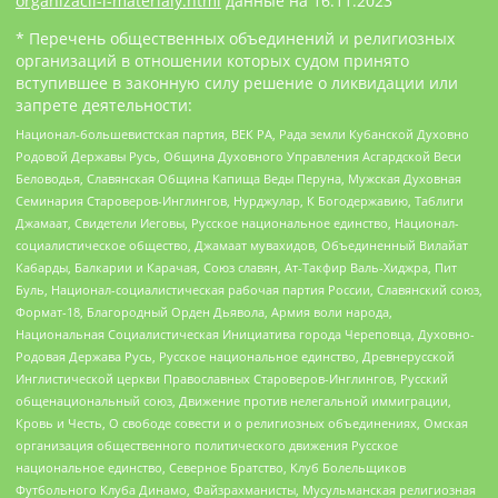
organizacii-i-materialy.html
данные на
16.11.2023
* Перечень общественных объединений и религиозных
организаций в отношении которых судом принято
вступившее в законную силу решение о ликвидации или
запрете деятельности:
Национал-большевистская партия, ВЕК РА, Рада земли Кубанской Духовно
Родовой Державы Русь, Община Духовного Управления Асгардской Веси
Беловодья, Славянская Община Капища Веды Перуна, Мужская Духовная
Семинария Староверов-Инглингов, Нурджулар, К Богодержавию, Таблиги
Джамаат, Свидетели Иеговы, Русское национальное единство, Национал-
социалистическое общество, Джамаат мувахидов, Объединенный Вилайат
Кабарды, Балкарии и Карачая, Союз славян, Ат-Такфир Валь-Хиджра, Пит
Буль, Национал-социалистическая рабочая партия России, Славянский союз,
Формат-18, Благородный Орден Дьявола, Армия воли народа,
Национальная Социалистическая Инициатива города Череповца, Духовно-
Родовая Держава Русь, Русское национальное единство, Древнерусской
Инглистической церкви Православных Староверов-Инглингов, Русский
общенациональный союз, Движение против нелегальной иммиграции,
Кровь и Честь, О свободе совести и о религиозных объединениях, Омская
организация общественного политического движения Русское
национальное единство, Северное Братство, Клуб Болельщиков
Футбольного Клуба Динамо, Файзрахманисты, Мусульманская религиозная