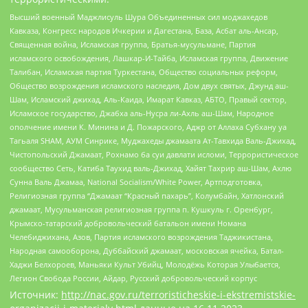
Высший военный Маджлисуль Шура Объединенных сил моджахедов
Кавказа, Конгресс народов Ичкерии и Дагестана, База, Асбат аль-Ансар,
Священная война, Исламская группа, Братья-мусульмане, Партия
исламского освобождения, Лашкар-И-Тайба, Исламская группа, Движение
Талибан, Исламская партия Туркестана, Общество социальных реформ,
Общество возрождения исламского наследия, Дом двух святых, Джунд аш-
Шам, Исламский джихад, Аль-Каида, Имарат Кавказ, АБТО, Правый сектор,
Исламское государство, Джабха аль-Нусра ли-Ахль аш-Шам, Народное
ополчение имени К. Минина и Д. Пожарского, Аджр от Аллаха Субхану уа
Тагьаля SHAM, АУМ Синрике, Муджахеды джамаата Ат-Тавхида Валь-Джихад,
Чистопольский Джамаат, Рохнамо ба суи давлати исломи, Террористическое
сообщество Сеть, Катиба Таухид валь-Джихад, Хайят Тахрир аш-Шам, Ахлю
Сунна Валь Джамаа, National Socialism/White Power, Артподготовка,
Религиозная группа “Джамаат “Красный пахарь”, Колумбайн, Хатлонский
джамаат, Мусульманская религиозная группа п. Кушкуль г. Оренбург,
Крымско-татарский добровольческий батальон имени Номана
Челебиджихана, Азов, Партия исламского возрождения Таджикистана,
Народная самооборона, Дуббайский джамаат, московская ячейка, Батал-
Хаджи Белхороев, Маньяки Культ Убийц, Молодёжь Которая Улыбается,
Легион Свобода России, Айдар, Русский добровольческий корпус
Источник:
http://nac.gov.ru/terroristicheskie-i-ekstremistskie-