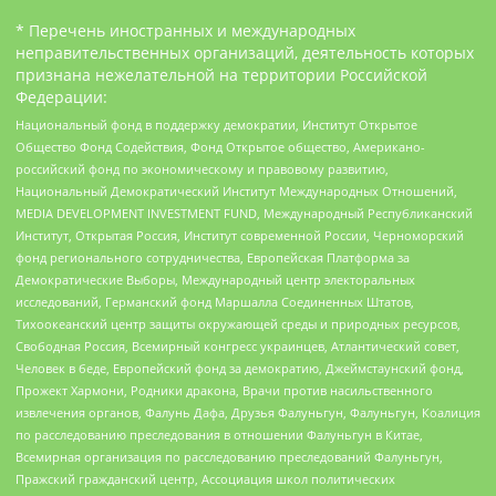
* Перечень иностранных и международных
неправительственных организаций, деятельность которых
признана нежелательной на территории Российской
Федерации:
Национальный фонд в поддержку демократии, Институт Открытое
Общество Фонд Содействия, Фонд Открытое общество, Американо-
российский фонд по экономическому и правовому развитию,
Национальный Демократический Институт Международных Отношений,
MEDIA DEVELOPMENT INVESTMENT FUND, Международный Республиканский
Институт, Открытая Россия, Институт современной России, Черноморский
фонд регионального сотрудничества, Европейская Платформа за
Демократические Выборы, Международный центр электоральных
исследований, Германский фонд Маршалла Соединенных Штатов,
Тихоокеанский центр защиты окружающей среды и природных ресурсов,
Свободная Россия, Всемирный конгресс украинцев, Атлантический совет,
Человек в беде, Европейский фонд за демократию, Джеймстаунский фонд,
Прожект Хармони, Родники дракона, Врачи против насильственного
извлечения органов, Фалунь Дафа, Друзья Фалуньгун, Фалуньгун, Коалиция
по расследованию преследования в отношении Фалуньгун в Китае,
Всемирная организация по расследованию преследований Фалуньгун,
Пражский гражданский центр, Ассоциация школ политических