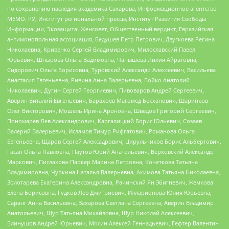
по сохранению наследия академика Сахарова, Информационное агентство
МЕМО. РУ, Институт региональной прессы, Институт Развития Свободы
Информации, Экозащита!-Женсовет, Общественный вердикт, Евразийская
антимонопольная ассоциация, Бедушев Петр Петрович, Дзугкоева Регина
Николаевна, Кривенко Сергей Владимирович, Милославский Павел
Юрьевич, Шнырова Ольга Вадимовна, Чанышева Лилия Айратовна,
Сидорович Ольга Борисовна, Туровский Александр Алексеевич, Васильева
Анастасия Евгеньевна, Ривина Анна Валерьевна, Бойко Анатолий
Николаевич, Дугин Сергей Георгиевич, Пивоваров Андрей Сергеевич,
Аверин Виталий Евгеньевич, Барахоев Магомед Бекханович, Шарипков
Олег Викторович, Мошель Ирина Ароновна, Шведов Григорий Сергеевич,
Пономарев Лев Александрович, Каргалицкий Борис Юльевич, Созаев
Валерий Валерьевич, Исламов Тимур Рифгатович, Романова Ольга
Евгеньевна, Щаров Сергей Алексадрович, Цирульников Борис Альбертович,
Гасан Ольга Павловна, Паутов Юрий Анатольевич, Верховский Александр
Маркович, Пислакова-Паркер Марина Петровна, Кочеткова Татьяна
Владимировна, Чуркина Наталья Валерьевна, Акимова Татьяна Николаевна,
Золотарева Екатерина Александровна, Рачинский Ян Збигневич, Жемкова
Елена Борисовна, Гудков Лев Дмитриевич, Илларионова Юлия Юрьевна,
Саранг Анна Васильевна, Захарова Светлана Сергеевна, Аверин Владимир
Анатольевич, Щур Татьяна Михайловна, Щур Николай Алексеевич,
Блинушов Андрей Юрьевич, Мосин Алексей Геннадьевич, Гефтер Валентин