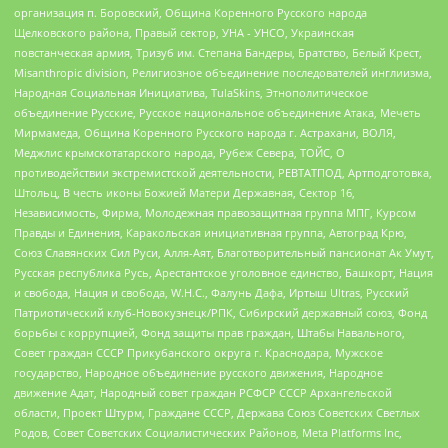
организация п. Боровский, Община Коренного Русского народа
Щелковского района, Правый сектор, УНА - УНСО, Украинская
повстанческая армия, Тризуб им. Степана Бандеры, Братство, Белый Крест,
Misanthropic division, Религиозное объединение последователей инглиизма,
Народная Социальная Инициатива, TulaSkins, Этнополитическое
объединение Русские, Русское национальное объединение Атака, Мечеть
Мирмамеда, Община Коренного Русского народа г. Астрахани, ВОЛЯ,
Меджлис крымскотатарского народа, Рубеж Севера, ТОЙС, О
противодействии экстремистской деятельности, РЕВТАТПОД, Артподготовка,
Штольц, В честь иконы Божией Матери Державная, Сектор 16,
Независимость, Фирма, Молодежная правозащитная группа МПГ, Курсом
Правды и Единения, Каракольская инициативная группа, Автоград Крю,
Союз Славянских Сил Руси, Алля-Аят, Благотворительный пансионат Ак Умут,
Русская республика Русь, Арестантское уголовное единство, Башкорт, Нация
и свобода, Нация и свобода, W.H.С., Фалунь Дафа, Иртыш Ultras, Русский
Патриотический клуб-Новокузнецк/РПК, Сибирский державный союз, Фонд
борьбы с коррупцией, Фонд защиты прав граждан, Штабы Навального,
Совет граждан СССР Прикубанского округа г. Краснодара, Мужское
государство, Народное объединение русского движения, Народное
движение Адат, Народный совет граждан РСФСР СССР Архангельской
области, Проект Штурм, Граждане СССР, Держава Союз Советских Светлых
Родов, Совет Советских Социалистических Районов, Meta Platforms Inc,