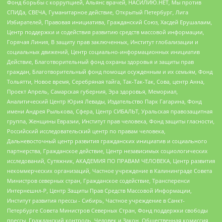
Фонд борьбы с коррупцией, Альянс врачей, НАСИЛИЮ.НЕТ, Мы против
СПИДа, СВЕЧА, Гуманитарное действие, Открытый Петербург, Лига
Избирателей, Правовая инициатива, Гражданский Союз, Хасдей Ерушалаим,
Центр поддержки и содействия развитию средств массовой информации,
Горячая Линия, В защиту прав заключенных, Институт глобализации и
социальных движений, Центр социально-информационных инициатив
Действие, Благотворительный фонд охраны здоровья и защиты прав
граждан, Благотворительный фонд помощи осужденным и их семьям, Фонд
Тольятти, Новое время, Серебряная тайга, Так-Так-Так, Сова, центр Анна,
Проект Апрель, Самарская губерния, Эра здоровья, Мемориал,
Аналитический Центр Юрия Левады, Издательство Парк Гагарина, Фонд
имени Андрея Рылькова, Сфера, Центр СИБАЛЬТ, Уральская правозащитная
группа, Женщины Евразии, Институт прав человека, Фонд защиты гласности,
Российский исследовательский центр по правам человека,
Дальневосточный центр развития гражданских инициатив и социального
партнерства, Гражданское действие, Центр независимых социологических
исследований, Сутяжник, АКАДЕМИЯ ПО ПРАВАМ ЧЕЛОВЕКА, Центр развития
некоммерческих организаций, Частное учреждение в Калининграде Совета
Министров северных стран, Гражданское содействие, Трансперенси
Интернешнл-Р, Центр Защиты Прав Средств Массовой Информации,
Институт развития прессы - Сибирь, Частное учреждение в Санкт-
Петербурге Совета Министров Северных Стран, Фонд поддержки свободы
прессы, Гражданский контроль, Человек и Закон, Общественная комиссия