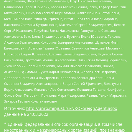
Анатольевич, Щур Татьяна Михайловна, Щур Николай Алексеевич,
Блинушов Андрей Юрьевич, Мосин Алексей Геннадьевич, Гефтер Валентин
Михайлович, Симонов Алексей Кириллович, Флиге Ирина Анатольевна,
Мельникова Валентина Дмитриевна, Вититинова Елена Владимировна,
Баженова Светлана Куприяновна, Максимов Сергей Владимирович, Беляев
Сергей Иванович, Голубева Елена Николаевна, Ганнушкина Светлана
Алексеевна, Закс Елена Владимировна, Буртина Елена Юрьевна, Гендель
Людмила Залмановна, Кокорина Екатерина Алексеевна, Шуманов Илья
Вячеславович, Арапова Галина Юрьевна, Свечников Анатолий Мариевич,
Прохоров Вадим Юрьевич, Шахова Елена Владимировна, Подузов Сергей
Васильевич, Протасова Ирина Вячеславовна, Литинский Леонид Борисович,
Лукашевский Сергей Маркович, Бахмин Вячеслав Иванович, Шабад
Анатолий Ефимович, Сухих Дарья Николаевна, Орлов Олег Петрович,
Добровольская Анна Дмитриевна, Королева Александра Евгеньевна,
Смирнов Владимир Александрович, Вицин Сергей Ефимович, Золотухин
Борис Андреевич, Левинсон Лев Семенович, Локшина Татьяна Иосифовна,
Орлов Олег Петрович, Полякова Мара Федоровна, Резник Генри Маркович,
Захаров Герман Константинович
Источник:
http://unro.minjust.ru/NKOForeignAgent.aspx
данные на
24.03.2022
* Единый федеральный список организаций, в том числе
иностранных и международных организаций, признанных