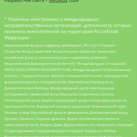
Разработчик сайта –
INFOROS
2026
* Перечень иностранных и международных
неправительственных организаций, деятельность которых
признана нежелательной на территории Российской
Федерации:
Национальный фонд в поддержку демократии, Институт Открытое
Общество Фонд Содействия, Фонд Открытое общество, Американо-
российский фонд по экономическому и правовому развитию,
Национальный Демократический Институт Международных Отношений,
MEDIA DEVELOPMENT INVESTMENT FUND, Международный Республиканский
Институт, Открытая Россия, Институт современной России, Черноморский
фонд регионального сотрудничества, Европейская Платформа за
Демократические Выборы, Международный центр электоральных
исследований, Германский фонд Маршалла Соединенных Штатов,
Тихоокеанский центр защиты окружающей среды и природных ресурсов,
Свободная Россия, Всемирный конгресс украинцев, Атлантический совет,
Человек в беде, Европейский фонд за демократию, Джеймстаунский фонд,
Прожект Хармони, Родники дракона, Врачи против насильственного
извлечения органов, Фалунь Дафа, Друзья Фалуньгун, Фалуньгун, Коалиция
по расследованию преследования в отношении Фалуньгун в Китае,
Всемирная организация по расследованию преследований Фалуньгун,