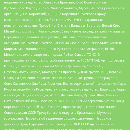
национальное единство, Северное Братство, Клуб Болельщиков
Футбольного Клуба Динамо, Файзрахманисты, Мусульманская религиозная
организация п. Боровский, Община Коренного Русского народа
Щелковского района, Правый сектор, УНА - УНСО, Украинская
повстанческая армия, Тризуб им. Степана Бандеры, Братство, Белый Крест,
Misanthropic division, Религиозное объединение последователей инглиизма,
Народная Социальная Инициатива, TulaSkins, Этнополитическое
объединение Русские, Русское национальное объединение Атака, Мечеть
Мирмамеда, Община Коренного Русского народа г. Астрахани, ВОЛЯ,
Меджлис крымскотатарского народа, Рубеж Севера, ТОЙС, О
противодействии экстремистской деятельности, РЕВТАТПОД, Артподготовка,
Штольц, В честь иконы Божией Матери Державная, Сектор 16,
Независимость, Фирма, Молодежная правозащитная группа МПГ, Курсом
Правды и Единения, Каракольская инициативная группа, Автоград Крю,
Союз Славянских Сил Руси, Алля-Аят, Благотворительный пансионат Ак Умут,
Русская республика Русь, Арестантское уголовное единство, Башкорт, Нация
и свобода, Нация и свобода, W.H.С., Фалунь Дафа, Иртыш Ultras, Русский
Патриотический клуб-Новокузнецк/РПК, Сибирский державный союз, Фонд
борьбы с коррупцией, Фонд защиты прав граждан, Штабы Навального,
Совет граждан СССР Прикубанского округа г. Краснодара, Мужское
государство, Народное объединение русского движения, Народное
движение Адат, Народный совет граждан РСФСР СССР Архангельской
области, Проект Штурм, Граждане СССР, Держава Союз Советских Светлых