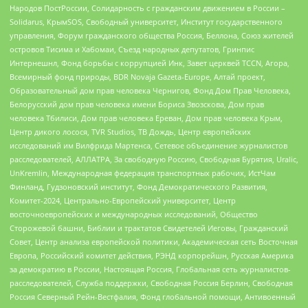
Народов ПостРоссии, Солидарность с гражданским движением в России –
Solidarus, КрымSOS, Свободный университет, Институт государственного
управления, Форум гражданского общества Россия, Беллона, Союз жителей
островов Тисима и Хабомаи, Съезд народных депутатов, Гринпис
Интернешнл, Фонд борьбы с коррупцией Инк, Завет церквей TCCN, Агора,
Всемирный фонд природы, BDR Novaja Gazeta-Europe, Алтай проект,
Образовательный дом прав человека Чернигов, Фонд Дом Прав Человека,
Белорусский дом прав человека имени Бориса Звозскова, Дом прав
человека Тбилиси, Дом прав человека Ереван, Дом прав человека Крым,
Центр дикого лосося, TVR Studios, ТВ Дождь, Центр европейских
исследований им Вилфрида Мартенса, Сетевое объединение журналистов
расследователей, АЛЛАТРА, За свободную Россию, Свободная Бурятия, Uralic,
UnKremlin, Международная федерация транспортных рабочих, ИстЧам
Финланд, Гудзоновский институт, Фонд Демократического Развития,
Комитет-2024, Центрально-Европейский университет, Центр
восточноевропейских и международных исследований, Общество
Сторожевой башни, Библии и трактатов Свидетелей Иеговы, Гражданский
Совет, Центр анализа европейской политики, Академическая сеть Восточная
Европа, Российский комитет действия, РЭНД корпорейшн, Русская Америка
за демократию в России, Настоящая Россия, Глобальная сеть журналистов-
расследователей, Служба поддержки, Свободная Россия Берлин, Свободная
Россия Северный Рейн-Вестфалия, Фонд глобальной помощи, Антивоенный