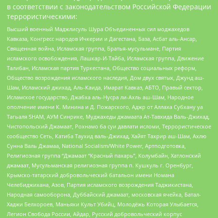
в соответствии с законодательством Российской Федерации
террористическими:
Высший военный Маджлисуль Шура Объединенных сил моджахедов
Кавказа, Конгресс народов Ичкерии и Дагестана, База, Асбат аль-Ансар,
Священная война, Исламская группа, Братья-мусульмане, Партия
исламского освобождения, Лашкар-И-Тайба, Исламская группа, Движение
Талибан, Исламская партия Туркестана, Общество социальных реформ,
Общество возрождения исламского наследия, Дом двух святых, Джунд аш-
Шам, Исламский джихад, Аль-Каида, Имарат Кавказ, АБТО, Правый сектор,
Исламское государство, Джабха аль-Нусра ли-Ахль аш-Шам, Народное
ополчение имени К. Минина и Д. Пожарского, Аджр от Аллаха Субхану уа
Тагьаля SHAM, АУМ Синрике, Муджахеды джамаата Ат-Тавхида Валь-Джихад,
Чистопольский Джамаат, Рохнамо ба суи давлати исломи, Террористическое
сообщество Сеть, Катиба Таухид валь-Джихад, Хайят Тахрир аш-Шам, Ахлю
Сунна Валь Джамаа, National Socialism/White Power, Артподготовка,
Религиозная группа “Джамаат “Красный пахарь”, Колумбайн, Хатлонский
джамаат, Мусульманская религиозная группа п. Кушкуль г. Оренбург,
Крымско-татарский добровольческий батальон имени Номана
Челебиджихана, Азов, Партия исламского возрождения Таджикистана,
Народная самооборона, Дуббайский джамаат, московская ячейка, Батал-
Хаджи Белхороев, Маньяки Культ Убийц, Молодёжь Которая Улыбается,
Легион Свобода России, Айдар, Русский добровольческий корпус