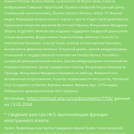
комитет России, Russie-Libertes, La Asocicion de Rusos Libres, Союз за
возвращение Северных территорий, Крымскотатарский Ресурсный Центр,
Глобальный союз IndustriALL, Russian Election Monitor, Article 19, Мнение
медиа, Федерация анархического черного креста, Радио Свободная Европа,
Германское общество изучения Восточной Европы, Фонд имени Фридриха
Эберта, XZ gGmbH, Мобильная академия поддержки гендерной демократии
и миротворчества, Форум имени Льва Копелева, American Councils for
International Education, Cultural Vistas, Institute of International Education,
Антивоенное движение Антальи, Открытый диалог, Школа международных
отношений и государственной политики им Питера Мунка, Российско-
канадский демократический альянс, Школа международных отношений им
Нормана Патерсона, Центр Гражданских Свобод, Фонд Бориса Немцова за
Свободу, Фонд имени Фридриха Науманна за свободу, Феминистское
антивоенное сопротивление, Комитет независимости Ингушетии, Прометей,
Stop Occupation of Karelia, Вернись живым, Фридом Хаус, СОТА медиа,
Либерально-демократическая Лига Украины
Источник:
https://minjust.gov.ru/ru/documents/7756/
данные
на
13.05.2024
* Сведения реестра НКО, выполняющих функции
иностранного агента:
Лилит, Правозащитная группа Гражданин.Армия.Право, Нижегородский
центр немецкой и европейской культуры, Центр гендерных исследований,