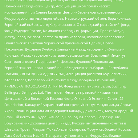
Пражский гражданский центр, Ассоциация школ политических
исследований при Совете Европы, Центр либеральной современности,
Форум русскоязычных европейцев, Немецко-русский обмен, Бард колледж,
Европейский выбор, Фонд Ходорковского, Оксфордский российский фонд,
Фонд Будущее России, Компания свободы информации, Проект Медиа,
Международное партнерство за права человека, Духовное Управление
Евангельских Христиан Украинской Христианской Церкви, Новое
Поколение, Духовное Учебное Заведение Международный Библейский
Колледж, Международное христианское движение, Всемирный Институт
Саентологических Предприятий, Церковь Духовной Технологии,
Европейская сеть организаций по наблюдению за выборами, Республика
Польша, СВОБОДНЫЙ ИДЕЛЬ-УРАЛ, Ассоциация развития журналистики,
IStories fonds, Королевский Институт Международных Отношений,
КРИМСЬКА ПРАВОЗАХИСНА ГРУПА, Фонд имени Генриха Бёлля, Stichting
Bellingcat, Bellingcat Ltd, The Insider, Институт правовой инициативы
Центральной и Восточной Европы, Фонд Открытой Эстонии, Calvert 22
Foundation, Канадский украинский конгресс, Институт Макдональда-Лорье,
Украинская национальная федерация Канады, Декабристы, Международный
научный центр им Вудро Вильсона, Свободная пресса, Возрождение,
Всеукраинский духовный центр , Риддл, Русский антивоенный комитет в
Швеции, Проект Медуза, Фонд Андрея Сахарова, Форум свободной России,
Лига Свободных Наций, Transparеncy International, Форум Свободных