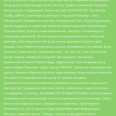
Фонд защиты прав граждан Штаб, Институт права и публичной политики,
Фонд борьбы с коррупцией, Альянс врачей, НАСИЛИЮ.НЕТ, Мы против
СПИДа, СВЕЧА, Гуманитарное действие, Открытый Петербург, Лига
Избирателей, Правовая инициатива, Гражданский Союз, Хасдей Ерушалаим,
Центр поддержки и содействия развитию средств массовой информации,
Горячая Линия, В защиту прав заключенных, Институт глобализации и
социальных движений, Центр социально-информационных инициатив
Действие, Благотворительный фонд охраны здоровья и защиты прав
граждан, Благотворительный фонд помощи осужденным и их семьям, Фонд
Тольятти, Новое время, Серебряная тайга, Так-Так-Так, Сова, центр Анна,
Проект Апрель, Самарская губерния, Эра здоровья, Мемориал,
Аналитический Центр Юрия Левады, Издательство Парк Гагарина, Фонд
имени Андрея Рылькова, Сфера, Центр СИБАЛЬТ, Уральская правозащитная
группа, Женщины Евразии, Институт прав человека, Фонд защиты гласности,
Российский исследовательский центр по правам человека,
Дальневосточный центр развития гражданских инициатив и социального
партнерства, Гражданское действие, Центр независимых социологических
исследований, Сутяжник, АКАДЕМИЯ ПО ПРАВАМ ЧЕЛОВЕКА, Центр развития
некоммерческих организаций, Частное учреждение в Калининграде Совета
Министров северных стран, Гражданское содействие, Трансперенси
Интернешнл-Р, Центр Защиты Прав Средств Массовой Информации,
Институт развития прессы - Сибирь, Частное учреждение в Санкт-