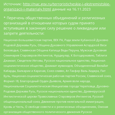
Источник:
http://nac.gov.ru/terroristicheskie-i-ekstremistskie-
organizacii-i-materialy.html
данные на
16.11.2023
* Перечень общественных объединений и религиозных
организаций в отношении которых судом принято
вступившее в законную силу решение о ликвидации или
запрете деятельности:
Национал-большевистская партия, ВЕК РА, Рада земли Кубанской Духовно
Родовой Державы Русь, Община Духовного Управления Асгардской Веси
Беловодья, Славянская Община Капища Веды Перуна, Мужская Духовная
Семинария Староверов-Инглингов, Нурджулар, К Богодержавию, Таблиги
Джамаат, Свидетели Иеговы, Русское национальное единство, Национал-
социалистическое общество, Джамаат мувахидов, Объединенный Вилайат
Кабарды, Балкарии и Карачая, Союз славян, Ат-Такфир Валь-Хиджра, Пит
Буль, Национал-социалистическая рабочая партия России, Славянский союз,
Формат-18, Благородный Орден Дьявола, Армия воли народа,
Национальная Социалистическая Инициатива города Череповца, Духовно-
Родовая Держава Русь, Русское национальное единство, Древнерусской
Инглистической церкви Православных Староверов-Инглингов, Русский
общенациональный союз, Движение против нелегальной иммиграции,
Кровь и Честь, О свободе совести и о религиозных объединениях, Омская
организация общественного политического движения Русское