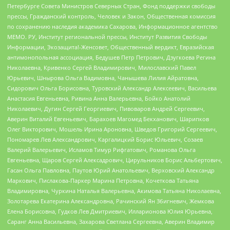
Петербурге Совета Министров Северных Стран, Фонд поддержки свободы
прессы, Гражданский контроль, Человек и Закон, Общественная комиссия
по сохранению наследия академика Сахарова, Информационное агентство
МЕМО. РУ, Институт региональной прессы, Институт Развития Свободы
Информации, Экозащита!-Женсовет, Общественный вердикт, Евразийская
антимонопольная ассоциация, Бедушев Петр Петрович, Дзугкоева Регина
Николаевна, Кривенко Сергей Владимирович, Милославский Павел
Юрьевич, Шнырова Ольга Вадимовна, Чанышева Лилия Айратовна,
Сидорович Ольга Борисовна, Туровский Александр Алексеевич, Васильева
Анастасия Евгеньевна, Ривина Анна Валерьевна, Бойко Анатолий
Николаевич, Дугин Сергей Георгиевич, Пивоваров Андрей Сергеевич,
Аверин Виталий Евгеньевич, Барахоев Магомед Бекханович, Шарипков
Олег Викторович, Мошель Ирина Ароновна, Шведов Григорий Сергеевич,
Пономарев Лев Александрович, Каргалицкий Борис Юльевич, Созаев
Валерий Валерьевич, Исламов Тимур Рифгатович, Романова Ольга
Евгеньевна, Щаров Сергей Алексадрович, Цирульников Борис Альбертович,
Гасан Ольга Павловна, Паутов Юрий Анатольевич, Верховский Александр
Маркович, Пислакова-Паркер Марина Петровна, Кочеткова Татьяна
Владимировна, Чуркина Наталья Валерьевна, Акимова Татьяна Николаевна,
Золотарева Екатерина Александровна, Рачинский Ян Збигневич, Жемкова
Елена Борисовна, Гудков Лев Дмитриевич, Илларионова Юлия Юрьевна,
Саранг Анна Васильевна, Захарова Светлана Сергеевна, Аверин Владимир