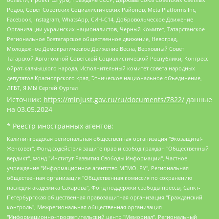
Родов, Совет Советских Социалистических Районов, Meta Platforms Inc,
Facebook, Instagram, WhatsApp, СИЧ-С14, Добровольческое Движение
Организации украинских националистов, Черный Комитет, Татарстанское
Региональное Всетатарское общественное движение, Невоград,
Молодежное Демократическое Движение Весна, Верховный Совет
Татарской Автономной Советской Социалистической Республики, Конгресс
ойрат-калмыцкого народа, Исполнительный комитет совета народных
депутатов Красноярского края, Этническое национальное объединение,
ЛГБТ, Я.МЫ Сергей Фургал
Источник:
https://minjust.gov.ru/ru/documents/7822/
данные
на
03.05.2024
* Реестр иностранных агентов:
Калининградская региональная общественная организация "Экозащита!-Женсовет", Фонд содействия защите прав и свобод граждан "Общественный вердикт", Фонд "Институт Развития Свободы Информации", Частное учреждение "Информационное агентство МЕМО. РУ", Региональная общественная организация "Общественная комиссия по сохранению наследия академика Сахарова", Фонд поддержки свободы прессы, Санкт-Петербургская общественная правозащитная организация "Гражданский контроль", Межрегиональная общественная организация "Информационно-просветительский центр "Мемориал", Региональный Фонд "Центр Защиты Прав Средств Массовой Информации", с 05.12.2023 Фонд "Центр Защиты Прав Средств массовой информации", Региональная общественная благотворительная организация помощи беженцам и мигрантам "Гражданское содействие", Негосударственное образовательное учреждение дополнительного профессионального образования (повышение квалификации) специалистов "АКАДЕМИЯ ПО ПРАВАМ ЧЕЛОВЕКА", Свердловская региональная общественная организация "Сутяжник", Автономная некоммерческая организация "Центр независимых социологических исследований", Союз общественных объединений "Российский исследовательский центр по правам человека", Региональное общественное учреждение научно-информационный центр "МЕМОРИАЛ", Некоммерческая организация "Фонд защиты гласности", Автономная некоммерческая организация "Институт прав человека", Городская общественная организация "Екатеринбургское общество "МЕМОРИАЛ", Городская общественная организация "Рязанское историко-просветительское и правозащитное общество "Мемориал" (Рязанский Мемориал), Челябинский региональный орган общественной самодеятельности – женское общественное объединение "Женщины Евразии", Челябинский региональный орган общественной самодеятельности "Уральская правозащитная группа", Фонд содействия защите здоровья и социальной справедливости имени Андрея Рылькова, Автономная Некоммерческая Организация "Аналитический Центр Юрия Левады", Автономная некоммерческая организация социальной поддержки населения "Проект Апрель", Региональная общественная организация помощи женщинам и детям, находящимся в кризисной ситуации "Информационно-методический центр "Анна", Фонд содействия развитию массовых коммуникаций и правовому просвещению "Так-так-Так", Фонд содействия устойчивому развитию "Серебряная тайга", Свердловский региональный общественный фонд социальных проектов "Новое время", "Idel.Реалии", Кавказ.Реалии, Крым.Реалии, Телеканал Настоящее Время, Татаро-башкирская служба Радио Свобода (Azatliq Radiosi), Радио Свободная Европа/Радио Свобода (PCE/PC), "Сибирь.Реалии", "Фактограф", Благотворительный фонд помощи осужденным и их семьям, Автономная некоммерческая организация "Институт глобализации и социальных движений", Фонд "В защиту прав заключенных", Частное учреждение "Центр поддержки и содействия развитию средств массовой информации", Пензенский региональный общественный благотворительный фонд "Гражданский союз", "Север.Реалии", Некоммерческая организация Фонд "Правовая инициатива", Общество с ограниченной ответственностью "Радио Свободная Европа/Радио Свобода", Чешское информационное агентство "MEDIUM-ORIENT", Красноярская региональная общественная организация "Мы против СПИДа", Камалягин Денис Николаевич, Маркелов Сергей Евгеньевич, Пономарев Лев Александрович, Савицкая Людмила Алексеевна, Автономная некоммерческая организация "Центр по работе с проблемой насилия "НАСИЛИЮ.НЕТ", Межрегиональный профессиональный союз работников здравоохранения "Альянс врачей", Юридическое лицо, зарегистрированное в Латвийской Республике, SIA "Medusa Project" (регистрационный номер 40103797863, дата регистрации 10.06.2014), Некоммерческая организация "Фонд по борьбе с коррупцией", Автономная некоммерческая организация "Институт права и публичной политики", Баданин Роман Сергеевич, Гликин Максим Александрович, Железнова Мария Михайловна, Лукьянова Юлия Сергеевна, Маетная Елизавета Витальевна, Маняхин Петр Борисович, Чуракова Ольга Владимировна, Ярош Юлия Петровна, Юридическое лицо "The Insider SIA", зарегистрированное в Риге, Латвийская Республика (дата регистрации 26.06.2015), являющееся администратором доменного имени интернет-издания "The Insider SIA", https://theins.ru, Постернак Алексей Евгеньевич, Рубин Михаил Аркадьевич, Анин Роман Александрович, Юридическое лицо Istories fonds, зарегистрированное в Латвийской Республике (регистрационный номер 50008295751, дата регистрации 24.02.2020), Великовский Дмитрий Александрович, Долинина Ирина Николаевна, Мароховская Алеся Алексеевна, Шлейнов Роман Юрьевич, Шмагун Олеся Валентиновна, Общество с ограниченной ответственностью "Альтаир 2021", Общество с ограниченной ответственностью "Вега 2021", Общество с ограниченной ответственностью "Главный редактор 2021", Общество с ограниченной ответственностью "Ромашки монолит", Важенков Артем Валерьевич, Ивановская областная общественная организация "Центр гендерных исследований", Гурман Юрий Альбертович, Медиапроект "ОВД-Инфо", Егоров Владимир Владимирович, Жилинский Владимир Александрович, Общество с ограниченной ответственностью "ЗП", Иванова София Юрьевна, Карезина Инна Павловна, Кильтау Екатерина Викторовна, Петров Алексей Викторович, Пискунов Сергей Евгеньевич, Смирнов Сергей Сергеевич, Тихонов Михаил Сергеевич, Общество с ограниченной ответственностью "ЖУРНАЛИСТ-ИНОСТРАННЫЙ АГЕНТ", Арапова Галина Юрьевна, Вольтская Татьяна Анатольевна, Американская компания "Mason G.E.S. Anonymous Foundation" (США), являющаяся владельцем интернет-издания https://mnews.world/, Компания "Stichting Bellingcat", зарегистрированная в Нидерландах (дата регистрации 11.07.2018), Захаров Андрей Вячеславович, Клепиковская Екатерина Дмитриевна, Общество с ограниченной ответственностью "МЕМО", Перл Роман Александрович, Симонов Евгений Алексеевич, Соловьева Елена Анатольевна, Сотников Даниил Владимирович, Сурначева Елизавета Дмитриевна, Автономная некоммерческая организация по защите прав человека и информированию населения "Якутия – Наше Мнение", Общество с ограниченной ответственностью "Москоу диджитал медиа", с 26.01.2023 Общество с ограниченной ответственностью "Чайка Белые сады", Ветошкина Валерия Валерьевна, Заговора Максим Александрович, Межрегиональное общественное движение "Российская ЛГБТ - сеть", Оленичев Максим Владимирович, Павлов Иван Юрьевич, Скворцова Елена Сергеевна, Общество с ограниченной ответственностью "Как бы инагент", Кочетков Игорь Викторович, Общество с ограниченной ответственностью "Честные выборы", Еланчик Олег Александрович, Общество с ограниченной ответственностью "Нобелевский призыв", Гималова Регина Эмилевна, Григорьев Андрей Валерьевич, Григорьева Алина Александровна, Ассоциация по содействию защите прав призывников, альтернативнослужащих и военнослужащих "Правозащитная группа "Гражданин.Армия.Право", Хисамова Регина Фаритовна, Автономная некоммерческая организация по реализации социально-правовых программ "Лилит", Дальневосточное общественное движение "Маяк", Санкт-Петербургская ЛГБТ-инициативная группа "Выход", Инициативная группа ЛГБТ+ "Реверс", Алексеев Андрей Викторович, Бекбулатова Таисия Львовна, Беляев Иван Михайлович, Владыкина Елена Сергеевна, Гельман Марат Александрович, Никульшина Вероника Юрьевна, Толоконникова Надежда Андреевна, Шендерович Виктор Анатольевич, Общество с ограниченной ответственностью "Данное сообщение", Общество с ограниченной ответственностью Издательский дом "Новая глава", Айнбиндер Александра Александровна, Московский комьюнити-центр для ЛГБТ+инициатив, Благотворительный фонд развития филантропии, Deutsche Welle (Германия, Kurt-Schumacher-Strasse 3, 53113 Bonn), Борзунова Мария Михайловна, Воробьев Виктор Викторович, Голубева Анна Львовна, Константинова Алла Михайловна, Малкова Ирина Владимировна, Мурадов Мурад Абдулгалимович, Осетинская Елизавета Николаевна, Понасенков Евгений Николаевич, Ганапольский Матвей Юрьевич, Киселев Евгений Алексеевич, Борухович Ирина Григорьевна, Дремин Иван Тимофеевич, Дубровский Дмитрий Викторович, Красноярская региональная общественная организация поддержки и развития альтернативных образовательных технологий и межкультурных коммуникаций "ИНТЕРРА", Маяковская Екатерина Алексеевна, Фейгин Марк Захарович, Филимонов Андрей Викторович, Дзугкоева Регина Николаевна, Доброхотов Роман Александрович, Дудь Юрий Александрович, Елкин Сергей Владимирович, Кругликов Кирилл Игоревич, Сабунаева Мария Леонидовна, Семенов Алексей Владимирович, Шаинян Карен Багратович, Шульман Екатерина Михайловна, Асафьев Артур Валерьевич, Вахштайн Виктор Семенович, Венедиктов Алексей Алексеевич, Лушникова Екатерина Евгеньевна, Волков Леонид Михайлович, Невзоров Александр Глебович, Пархоменко Сергей Борисович, Сироткин Ярослав Николаевич, Кара-Мурза Владимир Владимирович, Баранова Наталья Владимировна, Гозман Леонид Яковлевич, Кагарлицкий Борис Юльевич, Климарев Михаил Валерьевич, Милов Владимир Станиславович, Автономная некоммерческая организация Краснодарский центр современного искусства "Типография", Моргенштерн Алишер Тагирович, Соболь Любовь Эдуардовна, Общество с ограниченной ответственностью "ЛИЗА НОРМ", Каспаров Гарри Кимович, Ходорковский Михаил Борисович, Общество с ограниченной ответственностью "Апрельские тезисы", Данилович Ирина Брониславовна, Кашин Олег Владимирович, Петров Николай Владимирович, Пивоваров Алексей Владимирович, Соколов Михаил Владимирович, Цветкова Юлия Владимировна, Чичваркин Евгений Александрович, Комитет против пыток/Команда против пыток, Общество с ограниченной ответственностью "Первый научный", Общество с ограниченной ответственностью "Вертолет и ко", Белоцерковская Вероника Борисовна, Кац Максим Евгеньевич, Лазарева Татьяна Юрьевна, Шаведдинов Руслан Табризович, Яшин Илья Валерьевич, Общество с ограниченной ответственностью "Иноагент ААВ", Алешковский Дмитрий Петрович, Альбац Евгения Марковна, Быков Дмитрий Львович, Галямина Юлия Евгеньевна, Лойко Сергей Леонидович, Мартынов Кирилл Константинович, Медведев Сергей Александрович, Крашенинников Федор Геннадиевич, Гордеева Катерина Вл