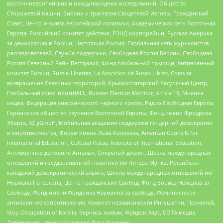
восточноевропейских и международных исследований, Общество
Сторожевой башни, Библии и трактатов Свидетелей Иеговы, Гражданский
Совет, Центр анализа европейской политики, Академическая сеть Восточная
Европа, Российский комитет действия, РЭНД корпорейшн, Русская Америка
за демократию в России, Настоящая Россия, Глобальная сеть журналистов-
расследователей, Служба поддержки, Свободная Россия Берлин, Свободная
Россия Северный Рейн-Вестфалия, Фонд глобальной помощи, Антивоенный
комитет России, Russie-Libertes, La Asocicion de Rusos Libres, Союз за
возвращение Северных территорий, Крымскотатарский Ресурсный Центр,
Глобальный союз IndustriALL, Russian Election Monitor, Article 19, Мнение
медиа, Федерация анархического черного креста, Радио Свободная Европа,
Германское общество изучения Восточной Европы, Фонд имени Фридриха
Эберта, XZ gGmbH, Мобильная академия поддержки гендерной демократии
и миротворчества, Форум имени Льва Копелева, American Councils for
International Education, Cultural Vistas, Institute of International Education,
Антивоенное движение Антальи, Открытый диалог, Школа международных
отношений и государственной политики им Питера Мунка, Российско-
канадский демократический альянс, Школа международных отношений им
Нормана Патерсона, Центр Гражданских Свобод, Фонд Бориса Немцова за
Свободу, Фонд имени Фридриха Науманна за свободу, Феминистское
антивоенное сопротивление, Комитет независимости Ингушетии, Прометей,
Stop Occupation of Karelia, Вернись живым, Фридом Хаус, СОТА медиа,
Либерально-демократическая Лига Украины