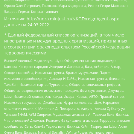
Орлов Олег Петрович, Полякова Мара Федоровна, Резник Генри Маркович,
Захаров Герман Константинович
Источник:
http://unro.minjust.ru/NKOForeignAgent.aspx
данные на
24.03.2022
* Единый федеральный список организаций, в том числе
иностранных и международных организаций, признанных
в соответствии с законодательством Российской Федерации
террористическими:
Высший военный Маджлисуль Шура Объединенных сил моджахедов
Кавказа, Конгресс народов Ичкерии и Дагестана, База, Асбат аль-Ансар,
Священная война, Исламская группа, Братья-мусульмане, Партия
исламского освобождения, Лашкар-И-Тайба, Исламская группа, Движение
Талибан, Исламская партия Туркестана, Общество социальных реформ,
Общество возрождения исламского наследия, Дом двух святых, Джунд аш-
Шам, Исламский джихад, Аль-Каида, Имарат Кавказ, АБТО, Правый сектор,
Исламское государство, Джабха аль-Нусра ли-Ахль аш-Шам, Народное
ополчение имени К. Минина и Д. Пожарского, Аджр от Аллаха Субхану уа
Тагьаля SHAM, АУМ Синрике, Муджахеды джамаата Ат-Тавхида Валь-Джихад,
Чистопольский Джамаат, Рохнамо ба суи давлати исломи, Террористическое
сообщество Сеть, Катиба Таухид валь-Джихад, Хайят Тахрир аш-Шам, Ахлю
Сунна Валь Джамаа, National Socialism/White Power, Артподготовка,