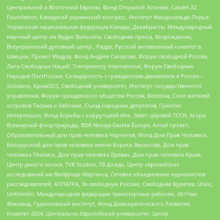
Центральной и Восточной Европы, Фонд Открытой Эстонии, Calvert 22
Foundation, Канадский украинский конгресс, Институт Макдональда-Лорье,
Украинская национальная федерация Канады, Декабристы, Международный
научный центр им Вудро Вильсона, Свободная пресса, Возрождение,
Всеукраинский духовный центр , Риддл, Русский антивоенный комитет в
Швеции, Проект Медуза, Фонд Андрея Сахарова, Форум свободной России,
Лига Свободных Наций, Transparеncy International, Форум Свободных
Народов ПостРоссии, Солидарность с гражданским движением в России –
Solidarus, КрымSOS, Свободный университет, Институт государственного
управления, Форум гражданского общества Россия, Беллона, Союз жителей
островов Тисима и Хабомаи, Съезд народных депутатов, Гринпис
Интернешнл, Фонд борьбы с коррупцией Инк, Завет церквей TCCN, Агора,
Всемирный фонд природы, BDR Novaja Gazeta-Europe, Алтай проект,
Образовательный дом прав человека Чернигов, Фонд Дом Прав Человека,
Белорусский дом прав человека имени Бориса Звозскова, Дом прав
человека Тбилиси, Дом прав человека Ереван, Дом прав человека Крым,
Центр дикого лосося, TVR Studios, ТВ Дождь, Центр европейских
исследований им Вилфрида Мартенса, Сетевое объединение журналистов
расследователей, АЛЛАТРА, За свободную Россию, Свободная Бурятия, Uralic,
UnKremlin, Международная федерация транспортных рабочих, ИстЧам
Финланд, Гудзоновский институт, Фонд Демократического Развития,
Комитет-2024, Центрально-Европейский университет, Центр