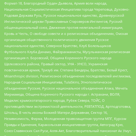
Формат-18, Благородный Орден Дьявола, Армия воли народа,
Национальная Социалистическая Инициатива города Череповца, Духовно-
Родовая Держава Русь, Русское национальное единство, Древнерусской
Инглистической церкви Православных Староверов-Инглингов, Русский
общенациональный союз, Движение против нелегальной иммиграции,
Кровь и Честь, О свободе совести и о религиозных объединениях, Омская
организация общественного политического движения Русское
национальное единство, Северное Братство, Клуб Болельщиков
Футбольного Клуба Динамо, Файзрахманисты, Мусульманская религиозная
организация п. Боровский, Община Коренного Русского народа
Щелковского района, Правый сектор, УНА - УНСО, Украинская
повстанческая армия, Тризуб им. Степана Бандеры, Братство, Белый Крест,
Misanthropic division, Религиозное объединение последователей инглиизма,
Народная Социальная Инициатива, TulaSkins, Этнополитическое
объединение Русские, Русское национальное объединение Атака, Мечеть
Мирмамеда, Община Коренного Русского народа г. Астрахани, ВОЛЯ,
Меджлис крымскотатарского народа, Рубеж Севера, ТОЙС, О
противодействии экстремистской деятельности, РЕВТАТПОД, Артподготовка,
Штольц, В честь иконы Божией Матери Державная, Сектор 16,
Независимость, Фирма, Молодежная правозащитная группа МПГ, Курсом
Правды и Единения, Каракольская инициативная группа, Автоград Крю,
Союз Славянских Сил Руси, Алля-Аят, Благотворительный пансионат Ак Умут,