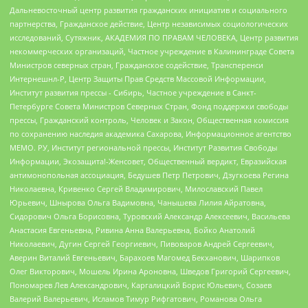
Дальневосточный центр развития гражданских инициатив и социального
партнерства, Гражданское действие, Центр независимых социологических
исследований, Сутяжник, АКАДЕМИЯ ПО ПРАВАМ ЧЕЛОВЕКА, Центр развития
некоммерческих организаций, Частное учреждение в Калининграде Совета
Министров северных стран, Гражданское содействие, Трансперенси
Интернешнл-Р, Центр Защиты Прав Средств Массовой Информации,
Институт развития прессы - Сибирь, Частное учреждение в Санкт-
Петербурге Совета Министров Северных Стран, Фонд поддержки свободы
прессы, Гражданский контроль, Человек и Закон, Общественная комиссия
по сохранению наследия академика Сахарова, Информационное агентство
МЕМО. РУ, Институт региональной прессы, Институт Развития Свободы
Информации, Экозащита!-Женсовет, Общественный вердикт, Евразийская
антимонопольная ассоциация, Бедушев Петр Петрович, Дзугкоева Регина
Николаевна, Кривенко Сергей Владимирович, Милославский Павел
Юрьевич, Шнырова Ольга Вадимовна, Чанышева Лилия Айратовна,
Сидорович Ольга Борисовна, Туровский Александр Алексеевич, Васильева
Анастасия Евгеньевна, Ривина Анна Валерьевна, Бойко Анатолий
Николаевич, Дугин Сергей Георгиевич, Пивоваров Андрей Сергеевич,
Аверин Виталий Евгеньевич, Барахоев Магомед Бекханович, Шарипков
Олег Викторович, Мошель Ирина Ароновна, Шведов Григорий Сергеевич,
Пономарев Лев Александрович, Каргалицкий Борис Юльевич, Созаев
Валерий Валерьевич, Исламов Тимур Рифгатович, Романова Ольга