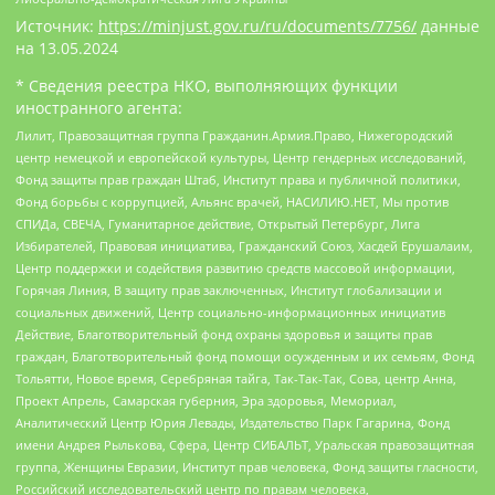
Источник:
https://minjust.gov.ru/ru/documents/7756/
данные
на
13.05.2024
* Сведения реестра НКО, выполняющих функции
иностранного агента:
Лилит, Правозащитная группа Гражданин.Армия.Право, Нижегородский
центр немецкой и европейской культуры, Центр гендерных исследований,
Фонд защиты прав граждан Штаб, Институт права и публичной политики,
Фонд борьбы с коррупцией, Альянс врачей, НАСИЛИЮ.НЕТ, Мы против
СПИДа, СВЕЧА, Гуманитарное действие, Открытый Петербург, Лига
Избирателей, Правовая инициатива, Гражданский Союз, Хасдей Ерушалаим,
Центр поддержки и содействия развитию средств массовой информации,
Горячая Линия, В защиту прав заключенных, Институт глобализации и
социальных движений, Центр социально-информационных инициатив
Действие, Благотворительный фонд охраны здоровья и защиты прав
граждан, Благотворительный фонд помощи осужденным и их семьям, Фонд
Тольятти, Новое время, Серебряная тайга, Так-Так-Так, Сова, центр Анна,
Проект Апрель, Самарская губерния, Эра здоровья, Мемориал,
Аналитический Центр Юрия Левады, Издательство Парк Гагарина, Фонд
имени Андрея Рылькова, Сфера, Центр СИБАЛЬТ, Уральская правозащитная
группа, Женщины Евразии, Институт прав человека, Фонд защиты гласности,
Российский исследовательский центр по правам человека,