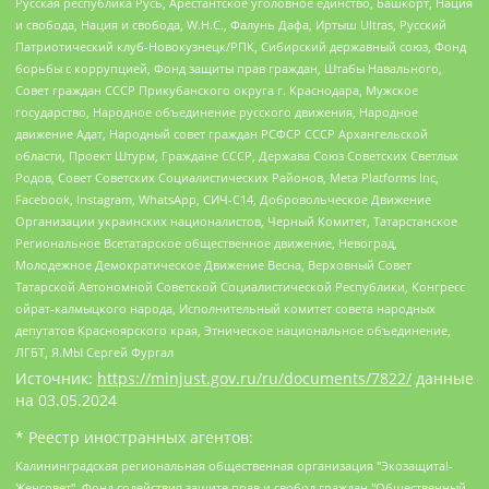
Русская республика Русь, Арестантское уголовное единство, Башкорт, Нация
и свобода, Нация и свобода, W.H.С., Фалунь Дафа, Иртыш Ultras, Русский
Патриотический клуб-Новокузнецк/РПК, Сибирский державный союз, Фонд
борьбы с коррупцией, Фонд защиты прав граждан, Штабы Навального,
Совет граждан СССР Прикубанского округа г. Краснодара, Мужское
государство, Народное объединение русского движения, Народное
движение Адат, Народный совет граждан РСФСР СССР Архангельской
области, Проект Штурм, Граждане СССР, Держава Союз Советских Светлых
Родов, Совет Советских Социалистических Районов, Meta Platforms Inc,
Facebook, Instagram, WhatsApp, СИЧ-С14, Добровольческое Движение
Организации украинских националистов, Черный Комитет, Татарстанское
Региональное Всетатарское общественное движение, Невоград,
Молодежное Демократическое Движение Весна, Верховный Совет
Татарской Автономной Советской Социалистической Республики, Конгресс
ойрат-калмыцкого народа, Исполнительный комитет совета народных
депутатов Красноярского края, Этническое национальное объединение,
ЛГБТ, Я.МЫ Сергей Фургал
Источник:
https://minjust.gov.ru/ru/documents/7822/
данные
на
03.05.2024
* Реестр иностранных агентов:
Калининградская региональная общественная организация "Экозащита!-Женсовет", Фонд содействия защите прав и свобод граждан "Общественный вердикт", Фонд "Институт Развития Свободы Информации", Частное учреждение "Информационное агентство МЕМО. РУ", Региональная общественная организация "Общественная комиссия по сохранению наследия академика Сахарова", Фонд поддержки свободы прессы, Санкт-Петербургская общественная правозащитная организация "Гражданский контроль", Межрегиональная общественная организация "Информационно-просветительский центр "Мемориал", Региональный Фонд "Центр Защиты Прав Средств Массовой Информации", с 05.12.2023 Фонд "Центр Защиты Прав Средств массовой информации", Региональная общественная благотворительная организация помощи беженцам и мигрантам "Гражданское содействие", Негосударственное образовательное учреждение дополнительного профессионального образования (повышение квалификации) специалистов "АКАДЕМИЯ ПО ПРАВАМ ЧЕЛОВЕКА", Свердловская региональная общественная организация "Сутяжник", Автономная некоммерческая организация "Центр независимых социологических исследований", Союз общественных объединений "Российский исследовательский центр по правам человека", Региональное общественное учреждение научно-информационный центр "МЕМОРИАЛ", Некоммерческая организация "Фонд защиты гласности", Автономная некоммерческая организация "Институт прав человека", Городская общественная организация "Екатеринбургское общество "МЕМОРИАЛ", Городская общественная организация "Рязанское историко-просветительское и правозащитное общество "Мемориал" (Рязанский Мемориал), Челябинский региональный орган общественной самодеятельности – женское общественное объединение "Женщины Евразии", Челябинский региональный орган общественной самодеятельности "Уральская правозащитная группа", Фонд содействия защите здоровья и социальной справедливости имени Андрея Рылькова, Автономная Некоммерческая Организация "Аналитический Центр Юрия Левады", Автономная некоммерческая организация социальной поддержки населения "Проект Апрель", Региональная общественная организация помощи женщинам и детям, находящимся в кризисной ситуации "Информационно-методический центр "Анна", Фонд содействия развитию массовых коммуникаций и правовому просвещению "Так-так-Так", Фонд содействия устойчивому развитию "Серебряная тайга", Свердловский региональный общественный фонд социальных проектов "Новое время", "Idel.Реалии", Кавказ.Реалии, Крым.Реалии, Телеканал Настоящее Время, Татаро-башкирская служба Радио Свобода (Azatliq Radiosi), Радио Свободная Европа/Радио Свобода (PCE/PC), "Сибирь.Реалии", "Фактограф", Благотворительный фонд помощи осужденным и их семьям, Автономная некоммерческая организация "Институт глобализации и социальных движений", Фонд "В защиту прав заключенных", Частное учреждение "Центр поддержки и содействия развитию средств массовой информации", Пензенский региональный общественный благотворительный фонд "Гражданский союз", "Север.Реалии", Некоммерческая организация Фонд "Правовая инициатива", Общество с ограниченной ответственностью "Радио Свободная Европа/Радио Свобода", Чешское информационное агентство "MEDIUM-ORIENT", Красноярская региональная общественная организация "Мы против СПИДа", Камалягин Денис Николаевич, Маркелов Сергей Евгеньевич, Пономарев Лев Александрович, Савицкая Людмила Алексеевна, Автономная некоммерческая организация "Центр по работе с проблемой насилия "НАСИЛИЮ.НЕТ", Межрегиональный профессиональный союз работников здравоохранения "Альянс врачей", Юридическое лицо, зарегистрированное в Латвийской Республике, SIA "Medusa Project" (регистрационный номер 40103797863, дата регистрации 10.06.2014), Некоммерческая организация "Фонд по борьбе с коррупцией", Автономная некоммерческая организация "Институт права и публичной политики", Баданин Роман Сергеевич, Гликин Максим Александрович, Железнова Мария Михайловна, Лукьянова Юлия Сергеевна, Маетная Елизавета Витальевна, Маняхин Петр Борисович, Чуракова Ольга Владимировна, Ярош Юлия Петровна, Юридическое лицо "The Insider SIA", зарегистрированное в Риге, Латвийская Республика (дата регистрации 26.06.2015), являющееся администратором доменного имени интернет-издания "The Insider SIA", https://theins.ru, Постернак Алексей Евгеньевич, Рубин Михаил Аркадьевич, Анин Роман Александрович, Юридическое лицо Istories fonds, зарегистрированное в Латвийской Республике (регистрационный номер 50008295751, дата регистрации 24.02.2020), Великовский Дмитрий Александрович, Долинина Ирина Николаевна, Мароховская Алеся Алексеевна, Шлейнов Роман Юрьевич, Шмагун Олеся Валентиновна, Общество с ограниченной ответственностью "Альтаир 2021", Общество с ограниченной ответственностью "Вега 2021", Общество с ограниченной ответственностью "Главный редактор 2021", Общество с ограниченной ответственностью "Ромашки монолит", Важенков Артем Валерьевич, Ивановская областная общественная организация "Центр гендерных исследований", Гурман Юрий Альбертович, Медиапроект "ОВД-Инфо", Егоров Владимир Владимирович, Жилинский Владимир Александрович, Общество с ограниченной ответственностью "ЗП", Иванова София Юрьевна, Карезина Инна Павловна, Кильтау Екатерина Викторовна, Петров Алексей Викторович, Пискунов Сергей Евгеньевич, Смирнов Сергей Сергеевич, Тихонов Михаил Сергеевич, Общество с ограниченной ответственностью "ЖУРНАЛИСТ-ИНОСТРАННЫЙ АГЕНТ", Арапова Галина Юрьевна, Вольтская Татьяна Анатольевна, Американская компания "Mason G.E.S. Anonymous Foundation" (США), являющаяся владельцем интернет-издания https://mnews.world/, Компания "Stichting Bellingcat", зарегистрированная в Нидерландах (дата регистрации 11.07.2018), Захаров Андрей Вячеславович, Клепиковская Екатерина Дмитриевна, Общество с ограниченной ответственностью "МЕМО", Перл Роман Александрович, Симонов Евгений Алексеевич, Соловьева Елена Анатольевна, Сотников Даниил Владимирович, Сурначева Елизавета Дмитриевна, Автономная некоммерческая организация по защите прав человека и информированию населения "Якутия – Наше Мнение", Общество с ограниченной ответственностью "Москоу диджитал медиа", с 26.01.2023 Общество с ограниченной ответственностью "Чайка Белые сады", Ветошкина Валерия Валерьевна, Заговора Максим Александрович, Межрегиональное общественное движение "Российская ЛГБТ - сеть", Оленичев Максим Владимирович, Павлов Иван Юрьевич, Скворцова Елена Сергеевна, Общество с ограниченной ответственностью "Как бы инагент", Кочетков Игорь Викторович, Общество с ограниченной ответственностью "Честные выборы", Еланчик Олег Александрович, Общество с ограниченной ответственностью "Нобелевский призыв", Гималова Регина Эмилевна, Григорьев Андрей Валерьевич, Григорьева Алина Александровна, Ассоциация по содействию защите прав призывников, альтернативнослужащих и военнослужащих "Правозащитная группа "Гражданин.Армия.Право", Хисамова Регина Фаритовна, Автономная некоммерческая организация по реализации социально-правовых программ "Лилит", Дальневосточное общественное движение "Маяк", Санкт-Петербургская ЛГБТ-инициативная группа "Выход", Инициативная группа ЛГБТ+ "Реверс", Алексеев Андрей Викторович, Бекбулатова Таисия Львовна, Беляев Иван Михайлович, Владыкина Елена Сергеевна, Гельман Марат Александрович, Никульшина Вероника Юрьевна, Толоконникова Надежда Андреевна, Шендерович Виктор Анатольевич, Общество с ограниченной ответственностью "Данное сообщение", Общество с ограниченной ответственностью Издательский дом "Новая глава", Айнбиндер Александра Александровна, Московский комьюнити-центр для ЛГБТ+инициатив, Благотворительный фонд развития филантропии, Deutsche Welle (Германия, Kurt-Schumacher-Strasse 3, 53113 Bonn), Борзунова Мария Михайловна, Воробьев Виктор Викторович, Голубева Анна Львовна, Константинова Алла Михайловна, Малкова Ирина Владимировна, Мурадов Мурад Абдулгалимович, Осетинская Елизавета Николаевна, Понасенков Евгений Николаевич, Ганапольский Матвей Юрьевич, Киселев Евгений Алексеевич, Борухович Ирина Григорьевна, Дремин Иван Тимофеевич, Дубровский Дмитрий Викторович, Красноярская региональная общественная организация поддержки и развития альтернативных образовательных технологий и межкультурных коммуникаций "ИНТЕРРА", Маяковская Екатерина Алексеевна, Фейгин Марк Захарович, Филимонов Андрей Викторович, Дзугкоева Регина Николаевна, Доброхотов Роман Александрович, Дудь Юрий Александрович, Елкин Сергей Владимирович, Кругликов Кирилл Игоревич, Сабунаева Мария Леонидовна, Семенов Алексей Владимирович, Шаинян Карен Багратович, Шульман Екатерина Михайловна, Асафьев Артур Валерьевич, Вахштайн Виктор Семенович, Венедиктов Алексей Алексеевич, Лушникова Екатерина Евгеньевна, Волков Леонид Михайлович, Невзоров Александр Глебович, Пархоменко Сергей Борисович, Сироткин Ярослав Николаевич, Кара-Мурза Владимир Владимирович, Баранова Наталья Владимировна, Гозман Леонид Яковлевич, Кагарлицкий Борис Юльевич, Климарев Михаил Валерьевич, Милов Владимир Станиславович, Автономная некоммерческая организация Краснодарский центр современного искусства "Типография", Моргенштерн Алишер Тагирович, Соболь Любовь Эдуардовна, Общество с ограниченной ответственностью "ЛИЗА НОРМ", Каспаров Гарри Кимович, Ходорковский Михаил Борисович, Общество с ограниченной ответственностью "Апрельские тезисы", Данилович Ирина Брониславовна, Кашин Олег Владимирович, Петров Николай Владимирович, Пивоваров Алексей Владимирович, Соколов Михаил Владимирович, Цветкова Юлия Владимировна, Чичваркин Евгений Александрович, Комитет против пыток/Команда против пыток, Общество с ограниченной ответственностью "Первый научный", Общество с ограниченной ответственностью "Вертолет и ко", Белоцерковская Вероника Борисовна, Кац Максим Евгеньевич, Лазарева Татьяна Юрьевна, Шаведдинов Руслан Табризович, Яшин Илья Валерьевич, Общество с ограниченной ответственностью "Иноагент ААВ", Алешковский Дмитрий Петрович, Альбац Евгения Марковна, Быков Дмитрий Львович, Галямина Юлия Евгеньевна, Лойко Сергей Леонидович, Мартынов Кирилл Константинович, Медведев Сергей Александрович, Крашенинников Федор Геннадиевич, Гордеева Катерина Вл