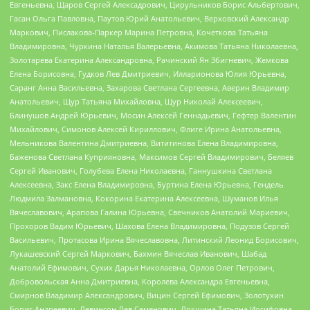
Евгеньевна, Щаров Сергей Алексадрович, Цирульников Борис Альбертович,
Гасан Ольга Павловна, Паутов Юрий Анатольевич, Верховский Александр
Маркович, Пислакова-Паркер Марина Петровна, Кочеткова Татьяна
Владимировна, Чуркина Наталья Валерьевна, Акимова Татьяна Николаевна,
Золотарева Екатерина Александровна, Рачинский Ян Збигневич, Жемкова
Елена Борисовна, Гудков Лев Дмитриевич, Илларионова Юлия Юрьевна,
Саранг Анна Васильевна, Захарова Светлана Сергеевна, Аверин Владимир
Анатольевич, Щур Татьяна Михайловна, Щур Николай Алексеевич,
Блинушов Андрей Юрьевич, Мосин Алексей Геннадьевич, Гефтер Валентин
Михайлович, Симонов Алексей Кириллович, Флиге Ирина Анатольевна,
Мельникова Валентина Дмитриевна, Вититинова Елена Владимировна,
Баженова Светлана Куприяновна, Максимов Сергей Владимирович, Беляев
Сергей Иванович, Голубева Елена Николаевна, Ганнушкина Светлана
Алексеевна, Закс Елена Владимировна, Буртина Елена Юрьевна, Гендель
Людмила Залмановна, Кокорина Екатерина Алексеевна, Шуманов Илья
Вячеславович, Арапова Галина Юрьевна, Свечников Анатолий Мариевич,
Прохоров Вадим Юрьевич, Шахова Елена Владимировна, Подузов Сергей
Васильевич, Протасова Ирина Вячеславовна, Литинский Леонид Борисович,
Лукашевский Сергей Маркович, Бахмин Вячеслав Иванович, Шабад
Анатолий Ефимович, Сухих Дарья Николаевна, Орлов Олег Петрович,
Добровольская Анна Дмитриевна, Королева Александра Евгеньевна,
Смирнов Владимир Александрович, Вицин Сергей Ефимович, Золотухин
Борис Андреевич, Левинсон Лев Семенович, Локшина Татьяна Иосифовна,