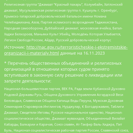
Религиозная группа “Джамаат “Красный пахарь”, Колумбайн, Хатлонский
джамаат, Мусульманская религиозная группа п. Кушкуль г. Оренбург,
Крымско-татарский добровольческий батальон имени Номана
Челебиджихана, Азов, Партия исламского возрождения Таджикистана,
Народная самооборона, Дуббайский джамаат, московская ячейка, Батал-
Хаджи Белхороев, Маньяки Культ Убийц, Молодёжь Которая Улыбается,
Легион Свобода России, Айдар, Русский добровольческий корпус
Источник:
http://nac.gov.ru/terroristicheskie-i-ekstremistskie-
organizacii-i-materialy.html
данные на
16.11.2023
* Перечень общественных объединений и религиозных
организаций в отношении которых судом принято
вступившее в законную силу решение о ликвидации или
запрете деятельности:
Национал-большевистская партия, ВЕК РА, Рада земли Кубанской Духовно
Родовой Державы Русь, Община Духовного Управления Асгардской Веси
Беловодья, Славянская Община Капища Веды Перуна, Мужская Духовная
Семинария Староверов-Инглингов, Нурджулар, К Богодержавию, Таблиги
Джамаат, Свидетели Иеговы, Русское национальное единство, Национал-
социалистическое общество, Джамаат мувахидов, Объединенный Вилайат
Кабарды, Балкарии и Карачая, Союз славян, Ат-Такфир Валь-Хиджра, Пит
Буль, Национал-социалистическая рабочая партия России, Славянский союз,