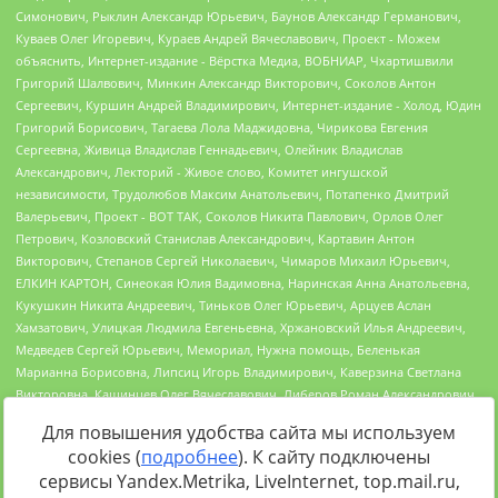
Для повышения удобства сайта мы используем
cookies (
подробнее
). К сайту подключены
сервисы Yandex.Metrika, LiveInternet, top.mail.ru,
Источник:
https://minjust.gov.ru/uploaded/files/reestr-