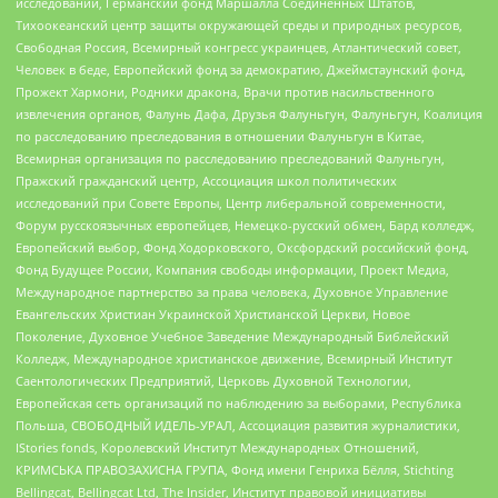
исследований, Германский фонд Маршалла Соединенных Штатов,
Тихоокеанский центр защиты окружающей среды и природных ресурсов,
Свободная Россия, Всемирный конгресс украинцев, Атлантический совет,
Человек в беде, Европейский фонд за демократию, Джеймстаунский фонд,
Прожект Хармони, Родники дракона, Врачи против насильственного
извлечения органов, Фалунь Дафа, Друзья Фалуньгун, Фалуньгун, Коалиция
по расследованию преследования в отношении Фалуньгун в Китае,
Всемирная организация по расследованию преследований Фалуньгун,
Пражский гражданский центр, Ассоциация школ политических
исследований при Совете Европы, Центр либеральной современности,
Форум русскоязычных европейцев, Немецко-русский обмен, Бард колледж,
Европейский выбор, Фонд Ходорковского, Оксфордский российский фонд,
Фонд Будущее России, Компания свободы информации, Проект Медиа,
Международное партнерство за права человека, Духовное Управление
Евангельских Христиан Украинской Христианской Церкви, Новое
Поколение, Духовное Учебное Заведение Международный Библейский
Колледж, Международное христианское движение, Всемирный Институт
Саентологических Предприятий, Церковь Духовной Технологии,
Европейская сеть организаций по наблюдению за выборами, Республика
Польша, СВОБОДНЫЙ ИДЕЛЬ-УРАЛ, Ассоциация развития журналистики,
IStories fonds, Королевский Институт Международных Отношений,
КРИМСЬКА ПРАВОЗАХИСНА ГРУПА, Фонд имени Генриха Бёлля, Stichting
Bellingcat, Bellingcat Ltd, The Insider, Институт правовой инициативы