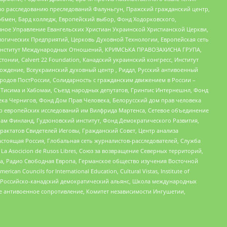
по расследованию преследований Фалуньгун, Пражский гражданский центр,
бмен, Бард колледж, Европейский выбор, Фонд Ходорковского,
ное Управление Евангельских Христиан Украинской Христианской Церкви,
огических Предприятий, Церковь Духовной Технологии, Европейская сеть
ий Институт Международных Отношений, КРИМСЬКА ПРАВОЗАХИСНА ГРУПА,
стонии, Calvert 22 Foundation, Канадский украинский конгресс, Институт
ждение, Всеукраинский духовный центр , Риддл, Русский антивоенный
ародов ПостРоссии, Солидарность с гражданским движением в России –
в Тисима и Хабомаи, Съезд народных депутатов, Гринпис Интернешнл, Фонд
ека Чернигов, Фонд Дом Прав Человека, Белорусский дом прав человека
нтр европейских исследований им Вилфрида Мартенса, Сетевое объединение
Чам Финланд, Гудзоновский институт, Фонд Демократического Развития,
актатов Свидетелей Иеговы, Гражданский Совет, Центр анализа
астоящая Россия, Глобальная сеть журналистов-расследователей, Служба
a Asocicion de Rusos Libres, Союз за возвращение Северных территорий,
еста, Радио Свободная Европа, Германское общество изучения Восточной
ouncils for International Education, Cultural Vistas, Institute of
, Российско-канадский демократический альянс, Школа международных
е антивоенное сопротивление, Комитет независимости Ингушетии,