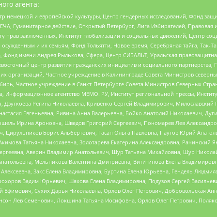
ого агента:
р немецкой и европейской культуры, Центр гендерных исследований, Фонд защи
ЧА, Гуманитарное действие, Открытый Петербург, Лига Избирателей, Правовая 
иту прав заключенных, Институт глобализации и социальных движений, Центр 
ужденным и их семьям, Фонд Тольятти, Новое время, Серебряная тайга, Так-Так-
, Фонд имени Андрея Рылькова, Сфера, Центр СИБАЛЬТ, Уральская правозащитна
невосточный центр развития гражданских инициатив и социального партнерства, 
 организаций, Частное учреждение в Калининграде Совета Министров северных 
бирь, Частное учреждение в Санкт-Петербурге Совета Министров Северных Стра
а, Информационное агентство МЕМО. РУ, Институт региональной прессы, Инсти
ч, Дзугкоева Регина Николаевна, Кривенко Сергей Владимирович, Милославски
настасия Евгеньевна, Ривина Анна Валерьевна, Бойко Анатолий Николаевич, Дуг
ошель Ирина Ароновна, Шведов Григорий Сергеевич, Пономарев Лев Александро
ч, Цирульников Борис Альбертович, Гасан Ольга Павловна, Паутов Юрий Анато
Акимова Татьяна Николаевна, Золотарева Екатерина Александровна, Рачинский Я
Сергеевна, Аверин Владимир Анатольевич, Щур Татьяна Михайловна, Щур Никола
Анатольевна, Мельникова Валентина Дмитриевна, Вититинова Елена Владимировн
 Алексеевна, Закс Елена Владимировна, Буртина Елена Юрьевна, Гендель Людмил
рохоров Вадим Юрьевич, Шахова Елена Владимировна, Подузов Сергей Васильеви
й Ефимович, Сухих Дарья Николаевна, Орлов Олег Петрович, Добровольская Анн
нсон Лев Семенович, Локшина Татьяна Иосифовна, Орлов Олег Петрович, Поляк