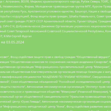
 г. Астрахани, ВОЛЯ, Меджлис крымскотатарского народа, Рубеж Севера, ТОЙС, 
6, Независимость, Фирма, Молодежная правозащитная группа МПГ, Курсом Правд
ая республика Русь, Арестантское уголовное единство, Башкорт, Нация и свобода,
орьбы с коррупцией, Фонд защиты прав граждан, Штабы Навального, Совет гражд
ный совет граждан РСФСР СССР Архангельской области, Проект Штурм, Граждане 
tsApp, СИЧ-С14, Добровольческое Движение Организации украинских националисто
ный Совет Татарской Автономной Советской Социалистической Республики, Кон
БТ, Я.МЫ Сергей Фургал
 на
03.05.2024
мная некоммерческая организация "Центр по работе с проблемой насилия "НАСИЛИЮ.НЕТ", Межрегиональный профессиональный союз работников здравоохранения "Альянс врачей", Юридическое лицо, зарегистрированное в Латвийской Республике, SIA "Medusa Project" (регистрационный номер 40103797863, дата регистрации 10.06.2014), Некоммерческая организация "Фонд по борьбе с коррупцией", Автономная некоммерческая организация "Институт права и публичной политики", Баданин Роман Сергеевич, Гликин Максим Александрович, Железнова Мария Михайловна, Лукьянова Юлия Сергеевна, Маетная Елизавета Витальевна, Маняхин Петр Борисович, Чуракова Ольга Владимировна, Ярош Юлия Петровна, Юридическое лицо "The Insider SIA", зарегистрированное в Риге, Латвийская Республика (дата регистрации 26.06.2015), являющееся администратором доменного имени интернет-издания "The Insider SIA", https://theins.ru, Постернак Алексей Евгеньевич, Рубин Михаил Аркадьевич, Анин Роман Александрович, Юридическое лицо Istories fonds, зарегистрированное в Латвийской Республике (регистрационный номер 50008295751, дата регистрации 24.02.2020), Великовский Дмитрий Александрович, Долинина Ирина Николаевна, Мароховская Алеся Алексеевна, Шлейнов Роман Юрьевич, Шмагун Олеся Валентиновна, Общество с ограниченной ответственностью "Альтаир 2021", Общество с ограниченной ответственностью "Вега 2021", Общество с ограниченной ответственностью "Главный редактор 2021", Общество с ограниченной ответственностью "Ромашки монолит", Важенков Артем Валерьевич, Ивановская областная общественная организация "Центр гендерных исследований", Гурман Юрий Альбертович, Медиапроект "ОВД-Инфо", Егоров Владимир Владимирович, Жилинский Владимир Александрович, Общество с ограниченной ответственностью "ЗП", Иванова София Юрьевна, Карезина Инна Павловна, Кильтау Екатерина Викторовна, Петров Алексей Викторович, Пискунов Сергей Евгеньевич, Смирнов Сергей Сергеевич, Тихонов Михаил Сергеевич, Общество с ограниченной ответственностью "ЖУРНАЛИСТ-ИНОСТРАННЫЙ АГЕНТ", Арапова Галина Юрьевна, Вольтская Татьяна Анатольевна, Американская компания "Mason G.E.S. Anonymous Foundation" (США), являющаяся владельцем интернет-издания https://mnews.world/, Компания "Stichting Bellingcat", зарегистрированная в Нидерландах (дата регистрации 11.07.2018), Захаров Андрей Вячеславович, Клепиковская Екатерина Дмитриевна, Общество с ограниченной ответственностью "МЕМО", Перл Роман Александрович, Симонов Евгений Алексеевич, Соловьева Елена Анатольевна, Сотников Даниил Владимирович, Сурначева Елизавета Дмитриевна, Автономная некоммерческая организация по защите прав человека и информированию населения "Якутия – Наше Мнение", Общество с ограниченной ответственностью "Москоу диджитал медиа", с 26.01.2023 Общество с ограниченной ответственностью "Чайка Белые сады", Ветошкина Валерия Валерьевна, Заговора Максим Александрович, Межрегиональное общественное движение "Российская ЛГБТ - сеть", Оленичев Максим Владимирович, Павлов Иван Юрьевич, Скворцова Елена Сергеевна, Общество с ограниченной ответственностью "Как бы инагент", Кочетков Игорь Викторович, Общество с ограниченной ответственностью "Честные выборы", Еланчик Олег Александрович, Общество с ограниченной ответственностью "Нобелевский призыв", Гималова Регина Эмилевна, Григорьев Андрей Валерьевич, Григорьева Алина Александровна, Ассоциация по содействию защите прав призывников, альтернативнослужащих и военнослужащих "Правозащитная группа "Гражданин.Армия.Право", Хисамова Регина Фаритовна, Автономная некоммерческая организация по реализации социально-правовых программ "Лилит", Дальн