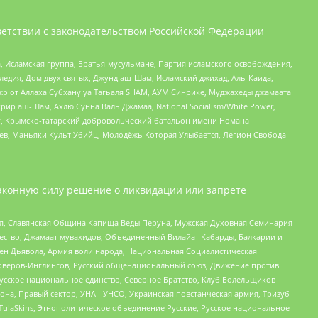
етствии с законодательством Российской Федерации
 Исламская группа, Братья-мусульмане, Партия исламского освобождения,
едия, Дом двух святых, Джунд аш-Шам, Исламский джихад, Аль-Каида,
жр от Аллаха Субхану уа Тагьаля SHAM, АУМ Синрике, Муджахеды джамаата
рир аш-Шам, Ахлю Сунна Валь Джамаа, National Socialism/White Power,
рг, Крымско-татарский добровольческий батальон имени Номана
оев, Маньяки Культ Убийц, Молодёжь Которая Улыбается, Легион Свобода
аконную силу решение о ликвидации или запрете
ья, Славянская Община Капища Веды Перуна, Мужская Духовная Семинария
щество, Джамаат мувахидов, Объединенный Вилайат Кабарды, Балкарии и
ден Дьявола, Армия воли народа, Национальная Социалистическая
роверов-Инглингов, Русский общенациональный союз, Движение против
усское национальное единство, Северное Братство, Клуб Болельщиков
а, Правый сектор, УНА - УНСО, Украинская повстанческая армия, Тризуб
 TulaSkins, Этнополитическое объединение Русские, Русское национальное