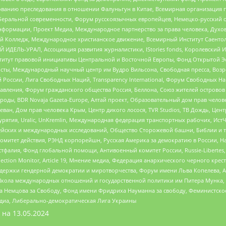
дованию преследования в отношении Фалуньгун в Китае, Всемирная организация 
беральной современности, Форум русскоязычных европейцев, Немецко-русский о
формации, Проект Медиа, Международное партнерство за права человека, Духов
 Колледж, Международное христианское движение, Всемирный Институт Саентол
 ИДЕЛЬ-УРАЛ, Ассоциация развития журналистики, IStories fonds, Королевск
r, Институт правовой инициативы Центральной и Восточной Европы, Фонд Открытой Э
ты, Международный научный центр им Вудро Вильсона, Свободная пресса, Возро
России, Лига Свободных Наций, Transparеncy International, Форум Свободных Н
правления, Форум гражданского общества Россия, Беллона, Союз жителей острово
роды, BDR Novaja Gazeta-Europe, Алтай проект, Образовательный дом прав челов
еван, Дом прав человека Крым, Центр дикого лосося, TVR Studios, ТВ Дождь, Це
урятия, Uralic, UnKremlin, Международная федерация транспортных рабочих, Ист
ейских и международных исследований, Общество Сторожевой башни, Библии и тр
омитет действия, РЭНД корпорейшн, Русская Америка за демократию в России, Н
фалия, Фонд глобальной помощи, Антивоенный комитет России, Russie-Libertes, L
lection Monitor, Article 19, Мнение медиа, Федерация анархического черного кр
и гендерной демократии и миротворчества, Форум имени Льва Копелева, American C
г, Школа международных отношений и государственной политики им Питера Мунка
 Немцова за Свободу, Фонд имени Фридриха Науманна за свободу, Феминистско
медиа, Либерально-демократическая Лига Украины
 на
13.05.2024