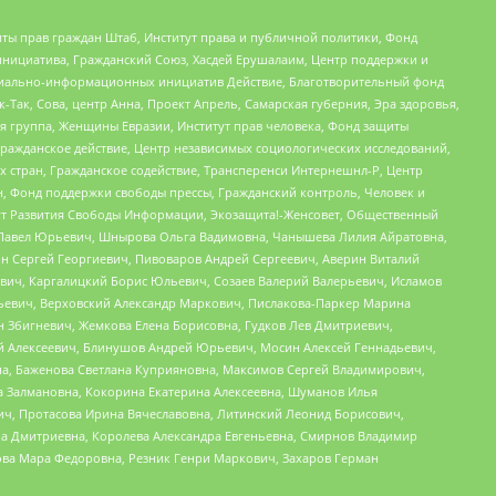
ты прав граждан Штаб, Институт права и публичной политики, Фонд
инициатива, Гражданский Союз, Хасдей Ерушалаим, Центр поддержки и
социально-информационных инициатив Действие, Благотворительный фонд
Так, Сова, центр Анна, Проект Апрель, Самарская губерния, Эра здоровья,
я группа, Женщины Евразии, Институт прав человека, Фонд защиты
Гражданское действие, Центр независимых социологических исследований,
стран, Гражданское содействие, Трансперенси Интернешнл-Р, Центр
н, Фонд поддержки свободы прессы, Гражданский контроль, Человек и
тут Развития Свободы Информации, Экозащита!-Женсовет, Общественный
й Павел Юрьевич, Шнырова Ольга Вадимовна, Чанышева Лилия Айратовна,
ин Сергей Георгиевич, Пивоваров Андрей Сергеевич, Аверин Виталий
вич, Каргалицкий Борис Юльевич, Созаев Валерий Валерьевич, Исламов
льевич, Верховский Александр Маркович, Пислакова-Паркер Марина
н Збигневич, Жемкова Елена Борисовна, Гудков Лев Дмитриевич,
й Алексеевич, Блинушов Андрей Юрьевич, Мосин Алексей Геннадьевич,
а, Баженова Светлана Куприяновна, Максимов Сергей Владимирович,
а Залмановна, Кокорина Екатерина Алексеевна, Шуманов Илья
ч, Протасова Ирина Вячеславовна, Литинский Леонид Борисович,
а Дмитриевна, Королева Александра Евгеньевна, Смирнов Владимир
ова Мара Федоровна, Резник Генри Маркович, Захаров Герман