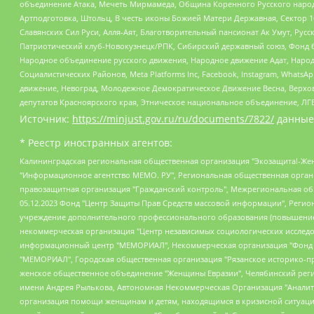
объединение Атака, Мечеть Мирмамеда, Община Коренного Русского народа
Артподготовка, Штольц, В честь иконы Божией Матери Державная, Сектор 1
Славянских Сил Руси, Алля-Аят, Благотворительный пансионат Ак Умут, Русск
Патриотический клуб-Новокузнецк/РПК, Сибирский державный союз, Фонд б
Народное объединение русского движения, Народное движение Адат, Народ
Социалистических Районов, Meta Platforms Inc, Facebook, Instagram, Wha
движение, Невоград, Молодежное Демократическое Движение Весна, Верхов
депутатов Красноярского края, Этническое национальное объединение, ЛГ
Источник:
https://minjust.gov.ru/ru/documents/7822/
данные
* Реестр иностранных агентов:
Калининградская региональная общественная организация "Экозащита!-Женсовет", Фонд содействия защите прав и свобод граждан "Общественный вердикт", Фонд "Институт Развития Свободы Информации", Частное учреждение "Информационное агентство МЕМО. РУ", Региональная общественная организация "Общественная комиссия по сохранению наследия академика Сахарова", Фонд поддержки свободы прессы, Санкт-Петербургская общественная правозащитная организация "Гражданский контроль", Межрегиональная общественная организация "Информационно-просветительский центр "Мемориал", Региональный Фонд "Центр Защиты Прав Средств Массовой Информации", с 05.12.2023 Фонд "Центр Защиты Прав Средств массовой информации", Региональная общественная благотворительная организация помощи беженцам и мигрантам "Гражданское содействие", Негосударственное образовательное учреждение дополнительного профессионального образования (повышение квалификации) специалистов "АКАДЕМИЯ ПО ПРАВАМ ЧЕЛОВЕКА", Свердловская региональная общественная организация "Сутяжник", Автономная некоммерческая организация "Центр независимых социологических исследований", Союз общественных объединений "Российский исследовательский центр по правам человека", Региональное общественное учреждение научно-информационный центр "МЕМОРИАЛ", Некоммерческая организация "Фонд защиты гласности", Автономная некоммерческая организация "Институт прав человека", Городская общественная организация "Екатеринбургское общество "МЕМОРИАЛ", Городская общественная организация "Рязанское историко-просветительское и правозащитное общество "Мемориал" (Рязанский Мемориал), Челябинский региональный орган общественной самодеятельности – женское общественное объединение "Женщины Евразии", Челябинский региональный орган общественной самодеятельности "Уральская правозащитная группа", Фонд содействия защите здоровья и социальной справедливости имени Андрея Рылькова, Автономная Некоммерческая Организация "Аналитический Центр Юрия Левады", Автономная некоммерческая организация социальной поддержки населения "Проект Апрель", Региональная общественная организация помощи женщинам и детям, находящимся в кризисной ситуации "Информационно-методический центр "Анна", Фонд содействия развитию массовых коммуникаций и правовому просвещению "Так-так-Так", Фонд содействия устойчивому развитию "Серебряная тайга", Свердловский региональный общественный фонд социальных проектов "Новое время", "Idel.Реалии", Кавказ.Реалии, Крым.Реалии, Телеканал Настоящее Время, Татаро-башкирская служба Радио Свобода (Azatliq Radiosi), Радио Свободная Европа/Радио Свобода (PCE/PC), "Сибирь.Реалии", "Фактограф", Благотворительный фонд помощи осужденным и их семьям, Автономная некоммерческая организация "Институт глобализации и социальных движений", Фонд "В защиту прав заключенных", Частное учреждение "Центр поддержки и содействия развитию средств массовой информации", Пензенский региональный общественный благотворительный фонд "Гражданский союз", "Север.Реалии", Некоммерческая организация Фонд "Правовая инициатива", Общество с ограниченной ответственностью "Радио Свободная Европа/Радио Свобода", Чешское информационное агентство "MEDIUM-ORIENT", Красноярская региональная общественная организация "Мы против СПИДа", Камалягин Денис Николаевич, Маркелов Сергей Евгеньевич, Пономарев Лев Александрович, Савицкая Людмила Алексеевна, Автоно