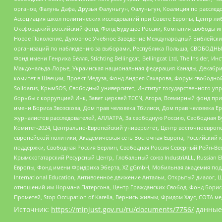
органов, Фалунь Дафа, Друзья Фалуньгун, Фалуньгун, Коалиция по рассле
Ассоциация школ политических исследований при Совете Европы, Центр ли
Оксфордский российский фонд, Фонд Будущее России, Компания свободы ин
Новое Поколение, Духовное Учебное Заведение Международный Библейский
организаций по наблюдению за выборами, Республика Польша, СВОБОДНЫЙ
Фонд имени Генриха Бёлля, Stichting Bellingcat, Bellingcat Ltd, The Inside
Макдональда-Лорье, Украинская национальная федерация Канады, Декабрис
комитет в Швеции, Проект Медуза, Фонд Андрея Сахарова, Форум свободной 
Solidarus, КрымSOS, Свободный университет, Институт государственного у
борьбы с коррупцией Инк, Завет церквей TCCN, Агора, Всемирный фонд при
имени Бориса Звозскова, Дом прав человека Тбилиси, Дом прав человека Ер
журналистов расследователей, АЛЛАТРА, За свободную Россию, Свободная Б
Комитет-2024, Центрально-Европейский университет, Центр восточноевроп
европейской политики, Академическая сеть Восточная Европа, Российский к
поддержки, Свободная Россия Берлин, Свободная Россия Северный Рейн-Вест
Крымскотатарский Ресурсный Центр, Глобальный союз IndustriALL, Russian E
Европы, Фонд имени Фридриха Эберта, XZ gGmbH, Мобильная академия поддержк
International Education, Антивоенное движение Антальи, Открытый диало
отношений им Нормана Патерсона, Центр Гражданских Свобод, Фонд Бориса
Прометей, Stop Occupation of Karelia, Вернись живым, Фридом Хаус, СОТА 
Источник:
https://minjust.gov.ru/ru/documents/7756/
данные