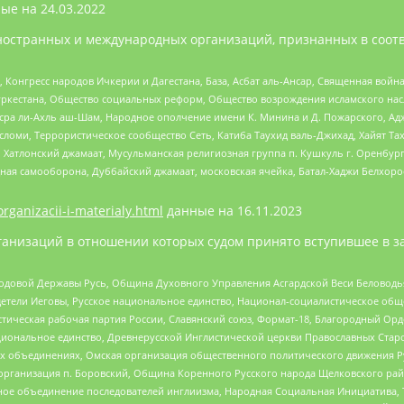
ые на
24.03.2022
ностранных и международных организаций, признанных в соотв
нгресс народов Ичкерии и Дагестана, База, Асбат аль-Ансар, Священная война,
уркестана, Общество социальных реформ, Общество возрождения исламского насл
Нусра ли-Ахль аш-Шам, Народное ополчение имени К. Минина и Д. Пожарского, Ад
сломи, Террористическое сообщество Сеть, Катиба Таухид валь-Джихад, Хайят Тах
, Хатлонский джамаат, Мусульманская религиозная группа п. Кушкуль г. Оренбу
ная самооборона, Дуббайский джамаат, московская ячейка, Батал-Хаджи Белхор
organizacii-i-materialy.html
данные на
16.11.2023
анизаций в отношении которых судом принято вступившее в з
 Родовой Державы Русь, Община Духовного Управления Асгардской Веси Беловод
детели Иеговы, Русское национальное единство, Национал-социалистическое об
истическая рабочая партия России, Славянский союз, Формат-18, Благородный Ор
ациональное единство, Древнерусской Инглистической церкви Православных Ста
ных объединениях, Омская организация общественного политического движения Р
рганизация п. Боровский, Община Коренного Русского народа Щелковского район
гиозное объединение последователей инглиизма, Народная Социальная Инициатива,