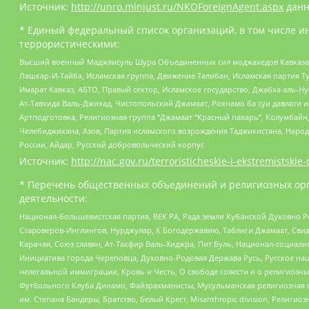
Источник:
http://unro.minjust.ru/NKOForeignAgent.aspx
данн
* Единый федеральный список организаций, в том числе и
террористическими:
Высший военный Маджлисуль Шура Объединенных сил моджахедов Кавказа, Ко
Лашкар-И-Тайба, Исламская группа, Движение Талибан, Исламская партия Т
Имарат Кавказ, АБТО, Правый сектор, Исламское государство, Джабха аль-
Ат-Тавхида Валь-Джихад, Чистопольский Джамаат, Рохнамо ба суи давлати и
Артподготовка, Религиозная группа “Джамаат “Красный пахарь”, Колумбайн
Челебиджихана, Азов, Партия исламского возрождения Таджикистана, Народ
России, Айдар, Русский добровольческий корпус
Источник:
http://nac.gov.ru/terroristicheskie-i-ekstremistskie-
* Перечень общественных объединений и религиозных орг
деятельности:
Национал-большевистская партия, ВЕК РА, Рада земли Кубанской Духовно
Староверов-Инглингов, Нурджулар, К Богодержавию, Таблиги Джамаат, Сви
Карачая, Союз славян, Ат-Такфир Валь-Хиджра, Пит Буль, Национал-социал
Инициатива города Череповца, Духовно-Родовая Держава Русь, Русское н
нелегальной иммиграции, Кровь и Честь, О свободе совести и о религиоз
Футбольного Клуба Динамо, Файзрахманисты, Мусульманская религиозная о
им. Степана Бандеры, Братство, Белый Крест, Misanthropic division, Рели