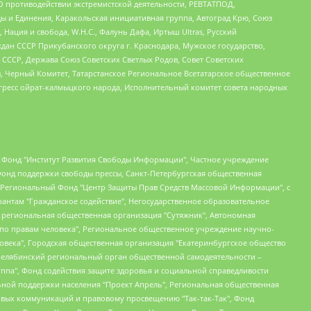
О противодействии экстремистской деятельности, РЕВТАТПОД,
ы и Единения, Каракольская инициативная группа, Автоград Крю, Союз
 Нация и свобода, W.H.С., Фалунь Дафа, Иртыш Ultras, Русский
ан СССР Прикубанского округа г. Краснодара, Мужское государство,
СССР, Держава Союз Советских Светлых Родов, Совет Советских
в, Черный Комитет, Татарстанское Региональное Всетатарское общественное
гресс ойрат-калмыцкого народа, Исполнительный комитет совета народных
евосточное общественное движение "Маяк", Санкт-Петербургская ЛГБТ-инициативная группа "Выход", Инициативная группа ЛГБТ+ "Реверс", Алексеев Андрей Викторович, Бекбулатова Таисия Львовна, Беляев Иван Михайлович, Владыкина Елена Сергеевна, Гельман Марат Александрович, Никульшина Вероника Юрьевна, Толоконникова Надежда Андреевна, Шендерович Виктор Анатольевич, Общество с ограниченной ответственностью "Данное сообщение", Общество с ограниченной ответственностью Издательский дом "Новая глава", Айнбиндер Александра Александровна, Московский комьюнити-центр для ЛГБТ+инициатив, Благотворительный фонд развития филантропии, Deutsche Welle (Германия, Kurt-Schumacher-Strasse 3, 53113 Bonn), Борзунова Мария Михайловна, Воробьев Виктор Викторович, Голубева Анна Львовна, Константинова Алла Михайловна, Малкова Ирина Владимировна, Мурадов Мурад Абдулгалимович, Осетинская Елизавета Николаевна, Понасенков Евгений Николаевич, Ганапольский Матвей Юрьевич, Киселев Евгений Алексеевич, Борухович Ирина Григорьевна, Дремин Иван Тимофеевич, Дубровский Дмитрий Викторович, Красноярская региональная общественная организация поддержки и развития альтернативных образовательных технологий и межкультурных коммуникаций "ИНТЕРРА", Маяковская Екатерина Алексеевна, Фейгин Марк Захарович, Филимонов Андрей Викторович, Дзугкоева Регина Николаевна, Доброхотов Роман Александрович, Дудь Юрий Александрович, Елкин Сергей Владимирович, Кругликов Кирилл Игоревич, Сабунаева Мария Леонидовна, Семенов Алексей Владимирович, Шаинян Карен Багратович, Шульман Екатерина Михайловна, Асафьев Артур Валерьевич, Вахштайн Виктор Семенович, Венедиктов Алексей Алексеевич, Лушникова Екатерина Евгеньевна, Волков Леонид Михайлович, Невзоров Александр Глебович, Пархоменко Сергей Борисович, Сироткин Ярослав Николаевич, Кара-Мурза Владимир Владимирович, Баранова Наталья Владимировна, Гозман Леонид Яковлевич, Кагарлицкий Борис Юльевич, Климарев Михаил Валерьевич, Милов Владимир Станиславович, Автономная некоммерческая организация Краснодарский центр современного искусства "Типография", Моргенштерн Алишер Тагирович, Соболь Любовь Эдуардовна, Общество с ограниченной ответственностью "ЛИЗА НОРМ", Каспаров Гарри Кимович, Ходорковский Михаил Борисович, Общество с ограниченной ответственностью "Апрельские тезисы", Данилович Ирина Брониславовна, Кашин Олег Владимирович, Петров Николай Владимирович, Пивоваров Алексей Владимирович, Соколов Михаил Владимирович, Цветкова Юлия Владимировна, Чичваркин Евгений Александрович, Комитет против пыток/Команда против пыток, Общество с ограниченной ответственностью "Первый научный", Общество с ограниченной ответственностью "Вертолет и ко", Белоцерковская Вероника Борисовна, Кац Максим Евгеньевич, Лазарева Татьяна Юрьевна, Шаведдинов Руслан Табризович, Яшин Илья Валерьевич, Общество с ограниченной ответственностью "Иноагент ААВ", Алешковский Дмитрий Петрович, Альбац Евгения Марковна, Быков Дмитрий Львович, Галямина Юлия Евгеньевна, Лойко Сергей Леонидович, Мартынов Кирилл Константинович, Медведев Сергей Александрович, Крашенинников Федор Геннадиевич, Гордеева Катерина Вл