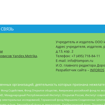
 СВЯЗЬ
Учредитель и издатель ООО 
Адрес учредителя, издателя, р
зи
д.13, кор. 2
рвисов Yandex.Metrika,
Телефон: +7 (495) 718-84-11
E-mail: info@tompon.ru
И.О. главного редактора Доро
Разработчик сайта –
INFOROS
енных организаций, деятельность которых признана нежелате
 Фонд Содействия, Фонд Открытое общество, Американо-российский фонд по э
 Международный Республиканский Институт, Открытая Россия, Институт совре
р электоральных исследований, Германский фонд Маршалла Соединенных Штатов
еловек в беде, Европейский фонд за демократию, Джеймстаунский фонд, Прожект