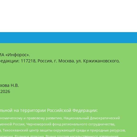
ИА «Инфорос».
едакции: 117218, Россия, г. Москва, ул. Кржижановского,
хова Н.В.
2026
льной на территории Российской Федерации:
кономическому и правовому развитию, Национальный Демократический
менной России, Черноморский фонд регионального сотрудничества,
, Тихоокеанский центр защиты окружающей среды и природных ресурсов,
 Хармони, Родники дракона, Врачи против насильственного извлечения