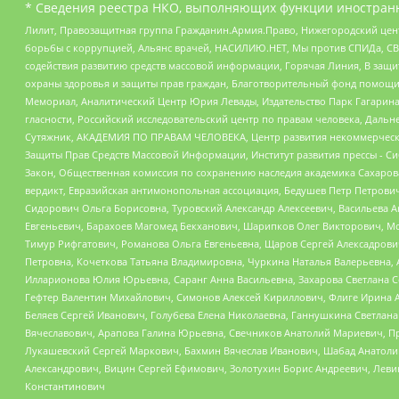
* Сведения реестра НКО, выполняющих функции иностранн
Лилит, Правозащитная группа Гражданин.Армия.Право, Нижегородский цент
борьбы с коррупцией, Альянс врачей, НАСИЛИЮ.НЕТ, Мы против СПИДа, СВЕ
содействия развитию средств массовой информации, Горячая Линия, В защ
охраны здоровья и защиты прав граждан, Благотворительный фонд помощи ос
Мемориал, Аналитический Центр Юрия Левады, Издательство Парк Гагарина
гласности, Российский исследовательский центр по правам человека, Даль
Сутяжник, АКАДЕМИЯ ПО ПРАВАМ ЧЕЛОВЕКА, Центр развития некоммерческих
Защиты Прав Средств Массовой Информации, Институт развития прессы - Си
Закон, Общественная комиссия по сохранению наследия академика Сахаров
вердикт, Евразийская антимонопольная ассоциация, Бедушев Петр Петрови
Сидорович Ольга Борисовна, Туровский Александр Алексеевич, Васильева А
Евгеньевич, Барахоев Магомед Бекханович, Шарипков Олег Викторович, М
Тимур Рифгатович, Романова Ольга Евгеньевна, Щаров Сергей Алексадрови
Петровна, Кочеткова Татьяна Владимировна, Чуркина Наталья Валерьевна, 
Илларионова Юлия Юрьевна, Саранг Анна Васильевна, Захарова Светлана 
Гефтер Валентин Михайлович, Симонов Алексей Кириллович, Флиге Ирина 
Беляев Сергей Иванович, Голубева Елена Николаевна, Ганнушкина Светлана
Вячеславович, Арапова Галина Юрьевна, Свечников Анатолий Мариевич, П
Лукашевский Сергей Маркович, Бахмин Вячеслав Иванович, Шабад Анатоли
Александрович, Вицин Сергей Ефимович, Золотухин Борис Андреевич, Леви
Константинович