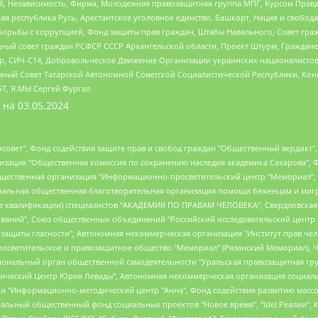
6, Независимость, Фирма, Молодежная правозащитная группа МПГ, Курсом Правд
ая республика Русь, Арестантское уголовное единство, Башкорт, Нация и свобода,
орьбы с коррупцией, Фонд защиты прав граждан, Штабы Навального, Совет гражд
ный совет граждан РСФСР СССР Архангельской области, Проект Штурм, Граждане 
tsApp, СИЧ-С14, Добровольческое Движение Организации украинских националисто
ный Совет Татарской Автономной Советской Социалистической Республики, Кон
БТ, Я.МЫ Сергей Фургал
 на
03.05.2024
мная некоммерческая организация "Центр по работе с проблемой насилия "НАСИЛИЮ.НЕТ", Межрегиональный профессиональный союз работников здравоохранения "Альянс врачей", Юридическое лицо, зарегистрированное в Латвийской Республике, SIA "Medusa Project" (регистрационный номер 40103797863, дата регистрации 10.06.2014), Некоммерческая организация "Фонд по борьбе с коррупцией", Автономная некоммерческая организация "Институт права и публичной политики", Баданин Роман Сергеевич, Гликин Максим Александрович, Железнова Мария Михайловна, Лукьянова Юлия Сергеевна, Маетная Елизавета Витальевна, Маняхин Петр Борисович, Чуракова Ольга Владимировна, Ярош Юлия Петровна, Юридическое лицо "The Insider SIA", зарегистрированное в Риге, Латвийская Республика (дата регистрации 26.06.2015), являющееся администратором доменного имени интернет-издания "The Insider SIA", https://theins.ru, Постернак Алексей Евгеньевич, Рубин Михаил Аркадьевич, Анин Роман Александрович, Юридическое лицо Istories fonds, зарегистрированное в Латвийской Республике (регистрационный номер 50008295751, дата регистрации 24.02.2020), Великовский Дмитрий Александрович, Долинина Ирина Николаевна, Мароховская Алеся Алексеевна, Шлейнов Роман Юрьевич, Шмагун Олеся Валентиновна, Общество с ограниченной ответственностью "Альтаир 2021", Общество с ограниченной ответственностью "Вега 2021", Общество с ограниченной ответственностью "Главный редактор 2021", Общество с ограниченной ответственностью "Ромашки монолит", Важенков Артем Валерьевич, Ивановская областная общественная организация "Центр гендерных исследований", Гурман Юрий Альбертович, Медиапроект "ОВД-Инфо", Егоров Владимир Владимирович, Жилинский Владимир Александрович, Общество с ограниченной ответственностью "ЗП", Иванова София Юрьевна, Карезина Инна Павловна, Кильтау Екатерина Викторовна, Петров Алексей Викторович, Пискунов Сергей Евгеньевич, Смирнов Сергей Сергеевич, Тихонов Михаил Сергеевич, Общество с ограниченной ответственностью "ЖУРНАЛИСТ-ИНОСТРАННЫЙ АГЕНТ", Арапова Галина Юрьевна, Вольтская Татьяна Анатольевна, Американская компания "Mason G.E.S. Anonymous Foundation" (США), являющаяся владельцем интернет-издания https://mnews.world/, Компания "Stichting Bellingcat", зарегистрированная в Нидерландах (дата регистрации 11.07.2018), Захаров Андрей Вячеславович, Клепиковская Екатерина Дмитриевна, Общество с ограниченной ответственностью "МЕМО", Перл Роман Александрович, Симонов Евгений Алексеевич, Соловьева Елена Анатольевна, Сотников Даниил Владимирович, Сурначева Елизавета Дмитриевна, Автономная некоммерческая организация по защите прав человека и информированию населения "Якутия – Наше Мнение", Общество с ограниченной ответственностью "Москоу диджитал медиа", с 26.01.2023 Общество с ограниченной ответственностью "Чайка Белые сады", Ветошкина Валерия Валерьевна, Заговора Максим Александрович, Межрегиональное общественное движение "Российская ЛГБТ - сеть", Оленичев Максим Владимирович, Павлов Иван Юрьевич, Скворцова Елена Сергеевна, Общество с ограниченной ответственностью "Как бы инагент", Кочетков Игорь Викторович, Общество с ограниченной ответственностью "Честные выборы", Еланчик Олег Александрович, Общество с ограниченной ответственностью "Нобелевский призыв", Гималова Регина Эмилевна, Григорьев Андрей Валерьевич, Григорьева Алина Александровна, Ассоциация по содействию защите прав призывников, альтернативнослужащих и военнослужащих "Правозащитная группа "Гражданин.Армия.Право", Хисамова Регина Фаритовна, Автономная некоммерческая организация по реализации социально-правовых программ "Лилит", Дальн