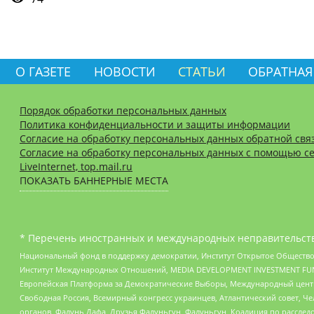
О ГАЗЕТЕ
НОВОСТИ
СТАТЬИ
ОБРАТНАЯ
Порядок обработки персональных данных
Политика конфиденциальности и защиты информации
Согласие на обработку персональных данных обратной свя
Согласие на обработку персональных данных с помощью се
LiveInternet, top.mail.ru
ПОКАЗАТЬ БАННЕРНЫЕ МЕСТА
* Перечень иностранных и международных неправительств
Национальный фонд в поддержку демократии, Институт Открытое Общество
Институт Международных Отношений, MEDIA DEVELOPMENT INVESTMENT FUND,
Европейская Платформа за Демократические Выборы, Международный цент
Свободная Россия, Всемирный конгресс украинцев, Атлантический совет, Ч
органов, Фалунь Дафа, Друзья Фалуньгун, Фалуньгун, Коалиция по рассле