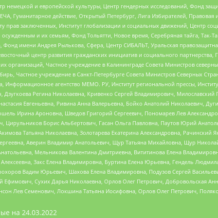
р немецкой и европейской культуры, Центр гендерных исследований, Фонд защи
ЧА, Гуманитарное действие, Открытый Петербург, Лига Избирателей, Правовая 
иту прав заключенных, Институт глобализации и социальных движений, Центр 
ужденным и их семьям, Фонд Тольятти, Новое время, Серебряная тайга, Так-Так-
, Фонд имени Андрея Рылькова, Сфера, Центр СИБАЛЬТ, Уральская правозащитна
невосточный центр развития гражданских инициатив и социального партнерства, 
 организаций, Частное учреждение в Калининграде Совета Министров северных 
бирь, Частное учреждение в Санкт-Петербурге Совета Министров Северных Стра
а, Информационное агентство МЕМО. РУ, Институт региональной прессы, Инсти
ч, Дзугкоева Регина Николаевна, Кривенко Сергей Владимирович, Милославски
настасия Евгеньевна, Ривина Анна Валерьевна, Бойко Анатолий Николаевич, Дуг
ошель Ирина Ароновна, Шведов Григорий Сергеевич, Пономарев Лев Александро
ч, Цирульников Борис Альбертович, Гасан Ольга Павловна, Паутов Юрий Анато
Акимова Татьяна Николаевна, Золотарева Екатерина Александровна, Рачинский Я
Сергеевна, Аверин Владимир Анатольевич, Щур Татьяна Михайловна, Щур Никола
Анатольевна, Мельникова Валентина Дмитриевна, Вититинова Елена Владимировн
 Алексеевна, Закс Елена Владимировна, Буртина Елена Юрьевна, Гендель Людмил
рохоров Вадим Юрьевич, Шахова Елена Владимировна, Подузов Сергей Васильеви
й Ефимович, Сухих Дарья Николаевна, Орлов Олег Петрович, Добровольская Анн
нсон Лев Семенович, Локшина Татьяна Иосифовна, Орлов Олег Петрович, Поляк
ые на
24.03.2022