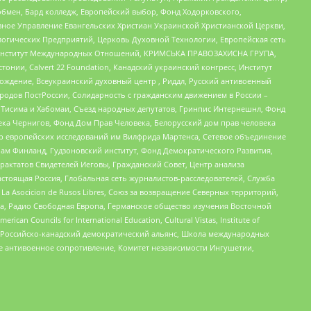
бмен, Бард колледж, Европейский выбор, Фонд Ходорковского,
ное Управление Евангельских Христиан Украинской Христианской Церкви,
огических Предприятий, Церковь Духовной Технологии, Европейская сеть
ий Институт Международных Отношений, КРИМСЬКА ПРАВОЗАХИСНА ГРУПА,
стонии, Calvert 22 Foundation, Канадский украинский конгресс, Институт
ждение, Всеукраинский духовный центр , Риддл, Русский антивоенный
ародов ПостРоссии, Солидарность с гражданским движением в России –
в Тисима и Хабомаи, Съезд народных депутатов, Гринпис Интернешнл, Фонд
ека Чернигов, Фонд Дом Прав Человека, Белорусский дом прав человека
нтр европейских исследований им Вилфрида Мартенса, Сетевое объединение
Чам Финланд, Гудзоновский институт, Фонд Демократического Развития,
актатов Свидетелей Иеговы, Гражданский Совет, Центр анализа
астоящая Россия, Глобальная сеть журналистов-расследователей, Служба
a Asocicion de Rusos Libres, Союз за возвращение Северных территорий,
еста, Радио Свободная Европа, Германское общество изучения Восточной
ouncils for International Education, Cultural Vistas, Institute of
, Российско-канадский демократический альянс, Школа международных
е антивоенное сопротивление, Комитет независимости Ингушетии,