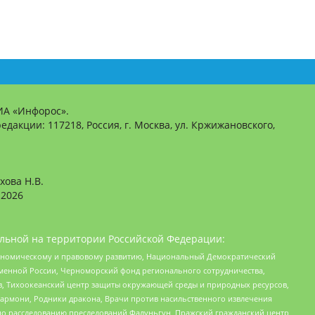
ИА «Инфорос».
едакции: 117218, Россия, г. Москва, ул. Кржижановского,
хова Н.В.
2026
льной на территории Российской Федерации:
кономическому и правовому развитию, Национальный Демократический
менной России, Черноморский фонд регионального сотрудничества,
, Тихоокеанский центр защиты окружающей среды и природных ресурсов,
 Хармони, Родники дракона, Врачи против насильственного извлечения
по расследованию преследований Фалуньгун, Пражский гражданский центр,