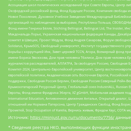
Ассоциация школ политических исследований при Совете Европы, Центр ли
Оксфордский российский фонд, Фонд Будущее России, Компания свободы ин
Новое Поколение, Духовное Учебное Заведение Международный Библейский
организаций по наблюдению за выборами, Республика Польша, СВОБОДНЫЙ
Фонд имени Генриха Бёлля, Stichting Bellingcat, Bellingcat Ltd, The Inside
Макдональда-Лорье, Украинская национальная федерация Канады, Декабрис
комитет в Швеции, Проект Медуза, Фонд Андрея Сахарова, Форум свободной 
Solidarus, КрымSOS, Свободный университет, Институт государственного у
борьбы с коррупцией Инк, Завет церквей TCCN, Агора, Всемирный фонд при
имени Бориса Звозскова, Дом прав человека Тбилиси, Дом прав человека Ер
журналистов расследователей, АЛЛАТРА, За свободную Россию, Свободная Б
Комитет-2024, Центрально-Европейский университет, Центр восточноевроп
европейской политики, Академическая сеть Восточная Европа, Российский к
поддержки, Свободная Россия Берлин, Свободная Россия Северный Рейн-Вест
Крымскотатарский Ресурсный Центр, Глобальный союз IndustriALL, Russian E
Европы, Фонд имени Фридриха Эберта, XZ gGmbH, Мобильная академия поддержк
International Education, Антивоенное движение Антальи, Открытый диало
отношений им Нормана Патерсона, Центр Гражданских Свобод, Фонд Бориса
Прометей, Stop Occupation of Karelia, Вернись живым, Фридом Хаус, СОТА 
Источник:
https://minjust.gov.ru/ru/documents/7756/
данные
* Сведения реестра НКО, выполняющих функции иностранн