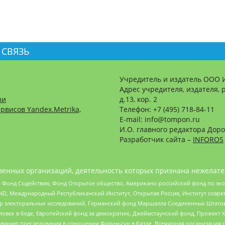
 СВЯЗЬ
Учредитель и издатель ООО 
Адрес учредителя, издателя, р
зи
д.13, кор. 2
рвисов Yandex.Metrika,
Телефон: +7 (495) 718-84-11
E-mail: info@tompon.ru
И.О. главного редактора Доро
Разработчик сайта –
INFOROS
енных организаций, деятельность которых признана нежелате
 Фонд Содействия, Фонд Открытое общество, Американо-российский фонд по э
 Международный Республиканский Институт, Открытая Россия, Институт совре
р электоральных исследований, Германский фонд Маршалла Соединенных Штатов
еловек в беде, Европейский фонд за демократию, Джеймстаунский фонд, Прожект
дованию преследования в отношении Фалуньгун в Китае, Всемирная организация 