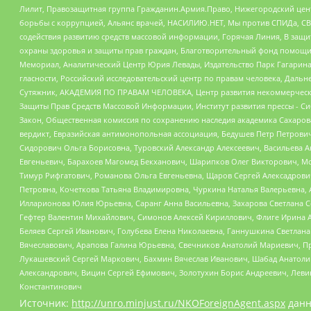
Лилит, Правозащитная группа Гражданин.Армия.Право, Нижегородский цент
борьбы с коррупцией, Альянс врачей, НАСИЛИЮ.НЕТ, Мы против СПИДа, СВЕ
содействия развитию средств массовой информации, Горячая Линия, В защ
охраны здоровья и защиты прав граждан, Благотворительный фонд помощи ос
Мемориал, Аналитический Центр Юрия Левады, Издательство Парк Гагарина
гласности, Российский исследовательский центр по правам человека, Даль
Сутяжник, АКАДЕМИЯ ПО ПРАВАМ ЧЕЛОВЕКА, Центр развития некоммерческих
Защиты Прав Средств Массовой Информации, Институт развития прессы - Си
Закон, Общественная комиссия по сохранению наследия академика Сахаров
вердикт, Евразийская антимонопольная ассоциация, Бедушев Петр Петрови
Сидорович Ольга Борисовна, Туровский Александр Алексеевич, Васильева А
Евгеньевич, Барахоев Магомед Бекханович, Шарипков Олег Викторович, М
Тимур Рифгатович, Романова Ольга Евгеньевна, Щаров Сергей Алексадрови
Петровна, Кочеткова Татьяна Владимировна, Чуркина Наталья Валерьевна, 
Илларионова Юлия Юрьевна, Саранг Анна Васильевна, Захарова Светлана 
Гефтер Валентин Михайлович, Симонов Алексей Кириллович, Флиге Ирина 
Беляев Сергей Иванович, Голубева Елена Николаевна, Ганнушкина Светлана
Вячеславович, Арапова Галина Юрьевна, Свечников Анатолий Мариевич, П
Лукашевский Сергей Маркович, Бахмин Вячеслав Иванович, Шабад Анатоли
Александрович, Вицин Сергей Ефимович, Золотухин Борис Андреевич, Леви
Константинович
Источник:
http://unro.minjust.ru/NKOForeignAgent.aspx
данн