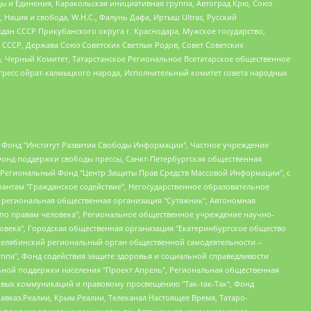
ы и Единения, Каракольская инициативная группа, Автоград Крю, Союз
 Нация и свобода, W.H.С., Фалунь Дафа, Иртыш Ultras, Русский
ан СССР Прикубанского округа г. Краснодара, Мужское государство,
СССР, Держава Союз Советских Светлых Родов, Совет Советских
в, Черный Комитет, Татарстанское Региональное Всетатарское общественное
гресс ойрат-калмыцкого народа, Исполнительный комитет совета народных
евосточное общественное движение "Маяк", Санкт-Петербургская ЛГБТ-инициативная группа "Выход", Инициативная группа ЛГБТ+ "Реверс", Алексеев Андрей Викторович, Бекбулатова Таисия Львовна, Беляев Иван Михайлович, Владыкина Елена Сергеевна, Гельман Марат Александрович, Никульшина Вероника Юрьевна, Толоконникова Надежда Андреевна, Шендерович Виктор Анатольевич, Общество с ограниченной ответственностью "Данное сообщение", Общество с ограниченной ответственностью Издательский дом "Новая глава", Айнбиндер Александра Александровна, Московский комьюнити-центр для ЛГБТ+инициатив, Благотворительный фонд развития филантропии, Deutsche Welle (Германия, Kurt-Schumacher-Strasse 3, 53113 Bonn), Борзунова Мария Михайловна, Воробьев Виктор Викторович, Голубева Анна Львовна, Константинова Алла Михайловна, Малкова Ирина Владимировна, Мурадов Мурад Абдулгалимович, Осетинская Елизавета Николаевна, Понасенков Евгений Николаевич, Ганапольский Матвей Юрьевич, Киселев Евгений Алексеевич, Борухович Ирина Григорьевна, Дремин Иван Тимофеевич, Дубровский Дмитрий Викторович, Красноярская региональная общественная организация поддержки и развития альтернативных образовательных технологий и межкультурных коммуникаций "ИНТЕРРА", Маяковская Екатерина Алексеевна, Фейгин Марк Захарович, Филимонов Андрей Викторович, Дзугкоева Регина Николаевна, Доброхотов Роман Александрович, Дудь Юрий Александрович, Елкин Сергей Владимирович, Кругликов Кирилл Игоревич, Сабунаева Мария Леонидовна, Семенов Алексей Владимирович, Шаинян Карен Багратович, Шульман Екатерина Михайловна, Асафьев Артур Валерьевич, Вахштайн Виктор Семенович, Венедиктов Алексей Алексеевич, Лушникова Екатерина Евгеньевна, Волков Леонид Михайлович, Невзоров Александр Глебович, Пархоменко Сергей Борисович, Сироткин Ярослав Николаевич, Кара-Мурза Владимир Владимирович, Баранова Наталья Владимировна, Гозман Леонид Яковлевич, Кагарлицкий Борис Юльевич, Климарев Михаил Валерьевич, Милов Владимир Станиславович, Автономная некоммерческая организация Краснодарский центр современного искусства "Типография", Моргенштерн Алишер Тагирович, Соболь Любовь Эдуардовна, Общество с ограниченной ответственностью "ЛИЗА НОРМ", Каспаров Гарри Кимович, Ходорковский Михаил Борисович, Общество с ограниченной ответственностью "Апрельские тезисы", Данилович Ирина Брониславовна, Кашин Олег Владимирович, Петров Николай Владимирович, Пивоваров Алексей Владимирович, Соколов Михаил Владимирович, Цветкова Юлия Владимировна, Чичваркин Евгений Александрович, Комитет против пыток/Команда против пыток, Общество с ограниченной ответственностью "Первый научный", Общество с ограниченной ответственностью "Вертолет и ко", Белоцерковская Вероника Борисовна, Кац Максим Евгеньевич, Лазарева Татьяна Юрьевна, Шаведдинов Руслан Табризович, Яшин Илья Валерьевич, Общество с ограниченной ответственностью "Иноагент ААВ", Алешковский Дмитрий Петрович, Альбац Евгения Марковна, Быков Дмитрий Львович, Галямина Юлия Евгеньевна, Лойко Сергей Леонидович, Мартынов Кирилл Константинович, Медведев Сергей Александрович, Крашенинников Федор Геннадиевич, Гордеева Катерина Вл