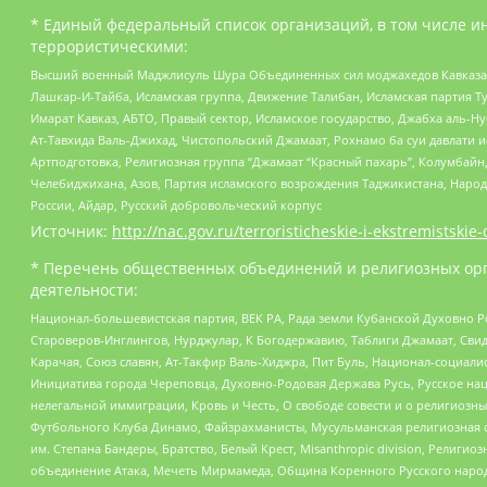
* Единый федеральный список организаций, в том числе и
террористическими:
Высший военный Маджлисуль Шура Объединенных сил моджахедов Кавказа, Ко
Лашкар-И-Тайба, Исламская группа, Движение Талибан, Исламская партия Т
Имарат Кавказ, АБТО, Правый сектор, Исламское государство, Джабха аль-
Ат-Тавхида Валь-Джихад, Чистопольский Джамаат, Рохнамо ба суи давлати и
Артподготовка, Религиозная группа “Джамаат “Красный пахарь”, Колумбайн
Челебиджихана, Азов, Партия исламского возрождения Таджикистана, Народ
России, Айдар, Русский добровольческий корпус
Источник:
http://nac.gov.ru/terroristicheskie-i-ekstremistskie-
* Перечень общественных объединений и религиозных орг
деятельности:
Национал-большевистская партия, ВЕК РА, Рада земли Кубанской Духовно
Староверов-Инглингов, Нурджулар, К Богодержавию, Таблиги Джамаат, Сви
Карачая, Союз славян, Ат-Такфир Валь-Хиджра, Пит Буль, Национал-социал
Инициатива города Череповца, Духовно-Родовая Держава Русь, Русское н
нелегальной иммиграции, Кровь и Честь, О свободе совести и о религиоз
Футбольного Клуба Динамо, Файзрахманисты, Мусульманская религиозная о
им. Степана Бандеры, Братство, Белый Крест, Misanthropic division, Рели
объединение Атака, Мечеть Мирмамеда, Община Коренного Русского народа