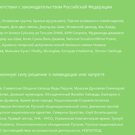
етствии с законодательством Российской Федерации
 Исламская группа, Братья-мусульмане, Партия исламского освобождения,
едия, Дом двух святых, Джунд аш-Шам, Исламский джихад, Аль-Каида,
жр от Аллаха Субхану уа Тагьаля SHAM, АУМ Синрике, Муджахеды джамаата
рир аш-Шам, Ахлю Сунна Валь Джамаа, National Socialism/White Power,
рг, Крымско-татарский добровольческий батальон имени Номана
оев, Маньяки Культ Убийц, Молодёжь Которая Улыбается, Легион Свобода
аконную силу решение о ликвидации или запрете
ья, Славянская Община Капища Веды Перуна, Мужская Духовная Семинария
щество, Джамаат мувахидов, Объединенный Вилайат Кабарды, Балкарии и
ден Дьявола, Армия воли народа, Национальная Социалистическая
роверов-Инглингов, Русский общенациональный союз, Движение против
усское национальное единство, Северное Братство, Клуб Болельщиков
а, Правый сектор, УНА - УНСО, Украинская повстанческая армия, Тризуб
 TulaSkins, Этнополитическое объединение Русские, Русское национальное
О противодействии экстремистской деятельности, РЕВТАТПОД,