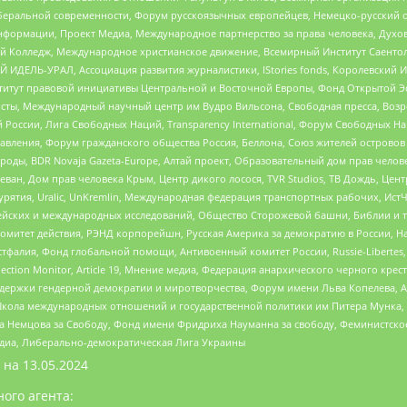
беральной современности, Форум русскоязычных европейцев, Немецко-русский о
формации, Проект Медиа, Международное партнерство за права человека, Духов
 Колледж, Международное христианское движение, Всемирный Институт Саентол
 ИДЕЛЬ-УРАЛ, Ассоциация развития журналистики, IStories fonds, Королевск
r, Институт правовой инициативы Центральной и Восточной Европы, Фонд Открытой Э
ты, Международный научный центр им Вудро Вильсона, Свободная пресса, Возро
России, Лига Свободных Наций, Transparеncy International, Форум Свободных Н
правления, Форум гражданского общества Россия, Беллона, Союз жителей острово
роды, BDR Novaja Gazeta-Europe, Алтай проект, Образовательный дом прав челов
еван, Дом прав человека Крым, Центр дикого лосося, TVR Studios, ТВ Дождь, Це
урятия, Uralic, UnKremlin, Международная федерация транспортных рабочих, Ист
ейских и международных исследований, Общество Сторожевой башни, Библии и тр
омитет действия, РЭНД корпорейшн, Русская Америка за демократию в России, Н
фалия, Фонд глобальной помощи, Антивоенный комитет России, Russie-Libertes, L
lection Monitor, Article 19, Мнение медиа, Федерация анархического черного кр
и гендерной демократии и миротворчества, Форум имени Льва Копелева, American C
г, Школа международных отношений и государственной политики им Питера Мунка
 Немцова за Свободу, Фонд имени Фридриха Науманна за свободу, Феминистско
медиа, Либерально-демократическая Лига Украины
 на
13.05.2024
ого агента: