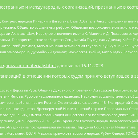
ностранных и международных организаций, признанных в соотв
нгресс народов Ичкерии и Дагестана, База, Асбат аль-Ансар, Священная война,
уркестана, Общество социальных реформ, Общество возрождения исламского насл
Нусра ли-Ахль аш-Шам, Народное ополчение имени К. Минина и Д. Пожарского, Ад
сломи, Террористическое сообщество Сеть, Катиба Таухид валь-Джихад, Хайят Тах
, Хатлонский джамаат, Мусульманская религиозная группа п. Кушкуль г. Оренбу
ная самооборона, Дуббайский джамаат, московская ячейка, Батал-Хаджи Белхор
organizacii-i-materialy.html
данные на
16.11.2023
анизаций в отношении которых судом принято вступившее в з
 Родовой Державы Русь, Община Духовного Управления Асгардской Веси Беловод
детели Иеговы, Русское национальное единство, Национал-социалистическое об
истическая рабочая партия России, Славянский союз, Формат-18, Благородный Ор
ациональное единство, Древнерусской Инглистической церкви Православных Ста
ных объединениях, Омская организация общественного политического движения Р
рганизация п. Боровский, Община Коренного Русского народа Щелковского район
гиозное объединение последователей инглиизма, Народная Социальная Инициатива,
 г. Астрахани, ВОЛЯ, Меджлис крымскотатарского народа, Рубеж Севера, ТОЙС, 