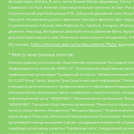
Артподготовка, Штольц, В честь иконы Божией Матери Державная, Сектор 1
Славянских Сил Руси, Алля-Аят, Благотворительный пансионат Ак Умут, Русск
Патриотический клуб-Новокузнецк/РПК, Сибирский державный союз, Фонд б
Народное объединение русского движения, Народное движение Адат, Народ
Социалистических Районов, Meta Platforms Inc, Facebook, Instagram, Wha
движение, Невоград, Молодежное Демократическое Движение Весна, Верхов
депутатов Красноярского края, Этническое национальное объединение, ЛГ
Источник:
https://minjust.gov.ru/ru/documents/7822/
данные
* Реестр иностранных агентов:
Калининградская региональная общественная организация "Экозащита!-Женсовет", Фонд содействия защите прав и свобод граждан "Общественный вердикт", Фонд "Институт Развития Свободы Информации", Частное учреждение "Информационное агентство МЕМО. РУ", Региональная общественная организация "Общественная комиссия по сохранению наследия академика Сахарова", Фонд поддержки свободы прессы, Санкт-Петербургская общественная правозащитная организация "Гражданский контроль", Межрегиональная общественная организация "Информационно-просветительский центр "Мемориал", Региональный Фонд "Центр Защиты Прав Средств Массовой Информации", с 05.12.2023 Фонд "Центр Защиты Прав Средств массовой информации", Региональная общественная благотворительная организация помощи беженцам и мигрантам "Гражданское содействие", Негосударственное образовательное учреждение дополнительного профессионального образования (повышение квалификации) специалистов "АКАДЕМИЯ ПО ПРАВАМ ЧЕЛОВЕКА", Свердловская региональная общественная организация "Сутяжник", Автономная некоммерческая организация "Центр независимых социологических исследований", Союз общественных объединений "Российский исследовательский центр по правам человека", Региональное общественное учреждение научно-информационный центр "МЕМОРИАЛ", Некоммерческая организация "Фонд защиты гласности", Автономная некоммерческая организация "Институт прав человека", Городская общественная организация "Екатеринбургское общество "МЕМОРИАЛ", Городская общественная организация "Рязанское историко-просветительское и правозащитное общество "Мемориал" (Рязанский Мемориал), Челябинский региональный орган общественной самодеятельности – женское общественное объединение "Женщины Евразии", Челябинский региональный орган общественной самодеятельности "Уральская правозащитная группа", Фонд содействия защите здоровья и социальной справедливости имени Андрея Рылькова, Автономная Некоммерческая Организация "Аналитический Центр Юрия Левады", Автономная некоммерческая организация социальной поддержки населения "Проект Апрель", Региональная общественная организация помощи женщинам и детям, находящимся в кризисной ситуации "Информационно-методический центр "Анна", Фонд содействия развитию массовых коммуникаций и правовому просвещению "Так-так-Так", Фонд содействия устойчивому развитию "Серебряная тайга", Свердловский региональный общественный фонд социальных проектов "Новое время", "Idel.Реалии", Кавказ.Реалии, Крым.Реалии, Телеканал Настоящее Время, Татаро-башкирская служба Радио Свобода (Azatliq Radiosi), Радио Свободная Европа/Радио Свобода (PCE/PC), "Сибирь.Реалии", "Фактограф", Благотворительный фонд помощи осужденным и их семьям, Автономная некоммерческая организация "Институт глобализации и социальных движений", Фонд "В защиту прав заключенных", Частное учреждение "Центр поддержки и содействия развитию средств массовой информации", Пензенский региональный общественный благотворительный фонд "Гражданский союз", "Север.Реалии", Некоммерческая организация Фонд "Правовая инициатива", Общество с ограниченной ответственностью "Радио Свободная Европа/Радио Свобода", Чешское информационное агентство "MEDIUM-ORIENT", Красноярская региональная общественная организация "Мы против СПИДа", Камалягин Денис Николаевич, Маркелов Сергей Евгеньевич, Пономарев Лев Александрович, Савицкая Людмила Алексеевна, Автоно