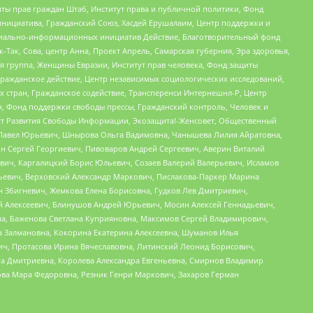
ты прав граждан Штаб, Институт права и публичной политики, Фонд
инициатива, Гражданский Союз, Хасдей Ерушалаим, Центр поддержки и
социально-информационных инициатив Действие, Благотворительный фонд
Так, Сова, центр Анна, Проект Апрель, Самарская губерния, Эра здоровья,
я группа, Женщины Евразии, Институт прав человека, Фонд защиты
Гражданское действие, Центр независимых социологических исследований,
стран, Гражданское содействие, Трансперенси Интернешнл-Р, Центр
н, Фонд поддержки свободы прессы, Гражданский контроль, Человек и
тут Развития Свободы Информации, Экозащита!-Женсовет, Общественный
й Павел Юрьевич, Шнырова Ольга Вадимовна, Чанышева Лилия Айратовна,
ин Сергей Георгиевич, Пивоваров Андрей Сергеевич, Аверин Виталий
вич, Каргалицкий Борис Юльевич, Созаев Валерий Валерьевич, Исламов
льевич, Верховский Александр Маркович, Пислакова-Паркер Марина
н Збигневич, Жемкова Елена Борисовна, Гудков Лев Дмитриевич,
й Алексеевич, Блинушов Андрей Юрьевич, Мосин Алексей Геннадьевич,
а, Баженова Светлана Куприяновна, Максимов Сергей Владимирович,
а Залмановна, Кокорина Екатерина Алексеевна, Шуманов Илья
ч, Протасова Ирина Вячеславовна, Литинский Леонид Борисович,
а Дмитриевна, Королева Александра Евгеньевна, Смирнов Владимир
ова Мара Федоровна, Резник Генри Маркович, Захаров Герман