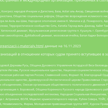
ностранных и международных организаций, признанных в соотв
нгресс народов Ичкерии и Дагестана, База, Асбат аль-Ансар, Священная война,
уркестана, Общество социальных реформ, Общество возрождения исламского насл
Нусра ли-Ахль аш-Шам, Народное ополчение имени К. Минина и Д. Пожарского, Ад
сломи, Террористическое сообщество Сеть, Катиба Таухид валь-Джихад, Хайят Тах
, Хатлонский джамаат, Мусульманская религиозная группа п. Кушкуль г. Оренбу
ная самооборона, Дуббайский джамаат, московская ячейка, Батал-Хаджи Белхор
organizacii-i-materialy.html
данные на
16.11.2023
анизаций в отношении которых судом принято вступившее в з
 Родовой Державы Русь, Община Духовного Управления Асгардской Веси Беловод
детели Иеговы, Русское национальное единство, Национал-социалистическое об
истическая рабочая партия России, Славянский союз, Формат-18, Благородный Ор
ациональное единство, Древнерусской Инглистической церкви Православных Ста
ных объединениях, Омская организация общественного политического движения Р
рганизация п. Боровский, Община Коренного Русского народа Щелковского район
гиозное объединение последователей инглиизма, Народная Социальная Инициатива,
 г. Астрахани, ВОЛЯ, Меджлис крымскотатарского народа, Рубеж Севера, ТОЙС, 
6, Независимость, Фирма, Молодежная правозащитная группа МПГ, Курсом Правд