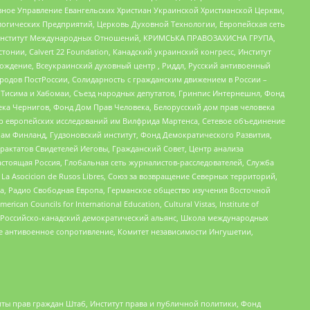
ное Управление Евангельских Христиан Украинской Христианской Церкви,
огических Предприятий, Церковь Духовной Технологии, Европейская сеть
ий Институт Международных Отношений, КРИМСЬКА ПРАВОЗАХИСНА ГРУПА,
стонии, Calvert 22 Foundation, Канадский украинский конгресс, Институт
ждение, Всеукраинский духовный центр , Риддл, Русский антивоенный
ародов ПостРоссии, Солидарность с гражданским движением в России –
в Тисима и Хабомаи, Съезд народных депутатов, Гринпис Интернешнл, Фонд
ека Чернигов, Фонд Дом Прав Человека, Белорусский дом прав человека
нтр европейских исследований им Вилфрида Мартенса, Сетевое объединение
Чам Финланд, Гудзоновский институт, Фонд Демократического Развития,
актатов Свидетелей Иеговы, Гражданский Совет, Центр анализа
астоящая Россия, Глобальная сеть журналистов-расследователей, Служба
a Asocicion de Rusos Libres, Союз за возвращение Северных территорий,
еста, Радио Свободная Европа, Германское общество изучения Восточной
ouncils for International Education, Cultural Vistas, Institute of
, Российско-канадский демократический альянс, Школа международных
е антивоенное сопротивление, Комитет независимости Ингушетии,
ты прав граждан Штаб, Институт права и публичной политики, Фонд