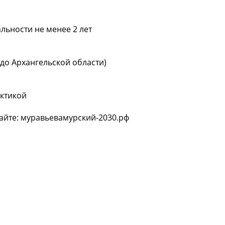
льности не менее 2 лет
 до Архангельской области)
рктикой
айте: муравьевамурский-2030.рф