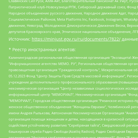
Славянских Сил Руси, Алля-Аят, Благотворительный пансионат Ак Умут, Русск
Патриотический клуб-Новокузнецк/РПК, Сибирский державный союз, Фонд б
Народное объединение русского движения, Народное движение Адат, Народ
Социалистических Районов, Meta Platforms Inc, Facebook, Instagram, Wha
движение, Невоград, Молодежное Демократическое Движение Весна, Верхов
депутатов Красноярского края, Этническое национальное объединение, ЛГ
Источник:
https://minjust.gov.ru/ru/documents/7822/
данные
* Реестр иностранных агентов:
Калининградская региональная общественная организация "Экозащита!-Женсовет", Фонд содействия защите прав и свобод граждан "Общественный вердикт", Фонд "Институт Развития Свободы Информации", Частное учреждение "Информационное агентство МЕМО. РУ", Региональная общественная организация "Общественная комиссия по сохранению наследия академика Сахарова", Фонд поддержки свободы прессы, Санкт-Петербургская общественная правозащитная организация "Гражданский контроль", Межрегиональная общественная организация "Информационно-просветительский центр "Мемориал", Региональный Фонд "Центр Защиты Прав Средств Массовой Информации", с 05.12.2023 Фонд "Центр Защиты Прав Средств массовой информации", Региональная общественная благотворительная организация помощи беженцам и мигрантам "Гражданское содействие", Негосударственное образовательное учреждение дополнительного профессионального образования (повышение квалификации) специалистов "АКАДЕМИЯ ПО ПРАВАМ ЧЕЛОВЕКА", Свердловская региональная общественная организация "Сутяжник", Автономная некоммерческая организация "Центр независимых социологических исследований", Союз общественных объединений "Российский исследовательский центр по правам человека", Региональное общественное учреждение научно-информационный центр "МЕМОРИАЛ", Некоммерческая организация "Фонд защиты гласности", Автономная некоммерческая организация "Институт прав человека", Городская общественная организация "Екатеринбургское общество "МЕМОРИАЛ", Городская общественная организация "Рязанское историко-просветительское и правозащитное общество "Мемориал" (Рязанский Мемориал), Челябинский региональный орган общественной самодеятельности – женское общественное объединение "Женщины Евразии", Челябинский региональный орган общественной самодеятельности "Уральская правозащитная группа", Фонд содействия защите здоровья и социальной справедливости имени Андрея Рылькова, Автономная Некоммерческая Организация "Аналитический Центр Юрия Левады", Автономная некоммерческая организация социальной поддержки населения "Проект Апрель", Региональная общественная организация помощи женщинам и детям, находящимся в кризисной ситуации "Информационно-методический центр "Анна", Фонд содействия развитию массовых коммуникаций и правовому просвещению "Так-так-Так", Фонд содействия устойчивому развитию "Серебряная тайга", Свердловский региональный общественный фонд социальных проектов "Новое время", "Idel.Реалии", Кавказ.Реалии, Крым.Реалии, Телеканал Настоящее Время, Татаро-башкирская служба Радио Свобода (Azatliq Radiosi), Радио Свободная Европа/Радио Свобода (PCE/PC), "Сибирь.Реалии", "Фактограф", Благотворительный фонд помощи осужденным и их семьям, Автономная некоммерческая организация "Институт глобализации и социальных движений", Фонд "В защиту прав заключенных", Частное учреждение "Центр поддержки и содействия развитию средств массовой информации", Пензенский региональный общественный благотворительный фонд "Гражданский союз", "Север.Реалии", Некоммерческая организация Фонд "Правовая инициатива", Общество с ограниченной ответственностью "Радио Свободная Европа/Радио Свобода", Чешское информационное агентство "MEDIUM-ORIENT", Красноярская региональная общественная организация "Мы против СПИДа", Камалягин Денис Николаевич, Маркелов Сергей Евгеньевич, Пономарев Лев Александрович, Савицкая Людмила Алексеевна, Автоно