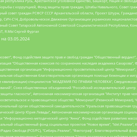
ая республика Русь, Арестантское уголовное единство, Башкорт, Нация и свобода,
орьбы с коррупцией, Фонд защиты прав граждан, Штабы Навального, Совет гражд
ный совет граждан РСФСР СССР Архангельской области, Проект Штурм, Граждане 
tsApp, СИЧ-С14, Добровольческое Движение Организации украинских националисто
ный Совет Татарской Автономной Советской Социалистической Республики, Кон
БТ, Я.МЫ Сергей Фургал
 на
03.05.2024
мная некоммерческая организация "Центр по работе с проблемой насилия "НАСИЛИЮ.НЕТ", Межрегиональный профессиональный союз работников здравоохранения "Альянс врачей", Юридическое лицо, зарегистрированное в Латвийской Республике, SIA "Medusa Project" (регистрационный номер 40103797863, дата регистрации 10.06.2014), Некоммерческая организация "Фонд по борьбе с коррупцией", Автономная некоммерческая организация "Институт права и публичной политики", Баданин Роман Сергеевич, Гликин Максим Александрович, Железнова Мария Михайловна, Лукьянова Юлия Сергеевна, Маетная Елизавета Витальевна, Маняхин Петр Борисович, Чуракова Ольга Владимировна, Ярош Юлия Петровна, Юридическое лицо "The Insider SIA", зарегистрированное в Риге, Латвийская Республика (дата регистрации 26.06.2015), являющееся администратором доменного имени интернет-издания "The Insider SIA", https://theins.ru, Постернак Алексей Евгеньевич, Рубин Михаил Аркадьевич, Анин Роман Александрович, Юридическое лицо Istories fonds, зарегистрированное в Латвийской Республике (регистрационный номер 50008295751, дата регистрации 24.02.2020), Великовский Дмитрий Александрович, Долинина Ирина Николаевна, Мароховская Алеся Алексеевна, Шлейнов Роман Юрьевич, Шмагун Олеся Валентиновна, Общество с ограниченной ответственностью "Альтаир 2021", Общество с ограниченной ответственностью "Вега 2021", Общество с ограниченной ответственностью "Главный редактор 2021", Общество с ограниченной ответственностью "Ромашки монолит", Важенков Артем Валерьевич, Ивановская областная общественная организация "Центр гендерных исследований", Гурман Юрий Альбертович, Медиапроект "ОВД-Инфо", Егоров Владимир Владимирович, Жилинский Владимир Александрович, Общество с ограниченной ответственностью "ЗП", Иванова София Юрьевна, Карезина Инна Павловна, Кильтау Екатерина Викторовна, Петров Алексей Викторович, Пискунов Сергей Евгеньевич, Смирнов Сергей Сергеевич, Тихонов Михаил Сергеевич, Общество с ограниченной ответственностью "ЖУРНАЛИСТ-ИНОСТРАННЫЙ АГЕНТ", Арапова Галина Юрьевна, Вольтская Татьяна Анатольевна, Американская компания "Mason G.E.S. Anonymous Foundation" (США), являющаяся владельцем интернет-издания https://mnews.world/, Компания "Stichting Bellingcat", зарегистрированная в Нидерландах (дата регистрации 11.07.2018), Захаров Андрей Вячеславович, Клепиковская Екатерина Дмитриевна, Общество с ограниченной ответственностью "МЕМО", Перл Роман Александрович, Симонов Евгений Алексеевич, Соловьева Елена Анатольевна, Сотников Даниил Владимирович, Сурначева Елизавета Дмитриевна, Автономная некоммерческая организация по защите прав человека и информированию населения "Якутия – Наше Мнение", Общество с ограниченной ответственностью "Москоу диджитал медиа", с 26.01.2023 Общество с ограниченной ответственностью "Чайка Белые сады", Ветошкина Валерия Валерьевна, Заговора Максим Александрович, Межрегиональное общественное движение "Российская ЛГБТ - сеть", Оленичев Максим Владимирович, Павлов Иван Юрьевич, Скворцова Елена Сергеевна, Общество с ограниченной ответственностью "Как бы инагент", Кочетков Игорь Викторович, Общество с ограниченной ответственностью "Честные выборы", Еланчик Олег Александрович, Общество с ограниченной ответственностью "Нобелевский призыв", Гималова Регина Эмилевна, Григорьев Андрей Валерьевич, Григорьева Алина Александровна, Ассоциация по содействию защите прав призывников, альтернативнослужащих и военнослужащих "Правозащитная группа "Гражданин.Армия.Право", Хисамова Регина Фаритовна, Автономная некоммерческая организация по реализации социально-правовых программ "Лилит", Дальн