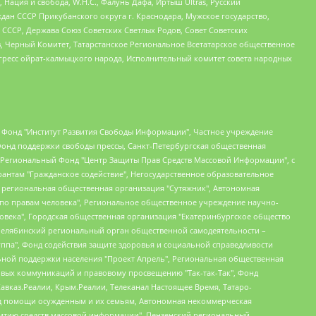
 Нация и свобода, W.H.С., Фалунь Дафа, Иртыш Ultras, Русский
ан СССР Прикубанского округа г. Краснодара, Мужское государство,
СССР, Держава Союз Советских Светлых Родов, Совет Советских
в, Черный Комитет, Татарстанское Региональное Всетатарское общественное
гресс ойрат-калмыцкого народа, Исполнительный комитет совета народных
евосточное общественное движение "Маяк", Санкт-Петербургская ЛГБТ-инициативная группа "Выход", Инициативная группа ЛГБТ+ "Реверс", Алексеев Андрей Викторович, Бекбулатова Таисия Львовна, Беляев Иван Михайлович, Владыкина Елена Сергеевна, Гельман Марат Александрович, Никульшина Вероника Юрьевна, Толоконникова Надежда Андреевна, Шендерович Виктор Анатольевич, Общество с ограниченной ответственностью "Данное сообщение", Общество с ограниченной ответственностью Издательский дом "Новая глава", Айнбиндер Александра Александровна, Московский комьюнити-центр для ЛГБТ+инициатив, Благотворительный фонд развития филантропии, Deutsche Welle (Германия, Kurt-Schumacher-Strasse 3, 53113 Bonn), Борзунова Мария Михайловна, Воробьев Виктор Викторович, Голубева Анна Львовна, Константинова Алла Михайловна, Малкова Ирина Владимировна, Мурадов Мурад Абдулгалимович, Осетинская Елизавета Николаевна, Понасенков Евгений Николаевич, Ганапольский Матвей Юрьевич, Киселев Евгений Алексеевич, Борухович Ирина Григорьевна, Дремин Иван Тимофеевич, Дубровский Дмитрий Викторович, Красноярская региональная общественная организация поддержки и развития альтернативных образовательных технологий и межкультурных коммуникаций "ИНТЕРРА", Маяковская Екатерина Алексеевна, Фейгин Марк Захарович, Филимонов Андрей Викторович, Дзугкоева Регина Николаевна, Доброхотов Роман Александрович, Дудь Юрий Александрович, Елкин Сергей Владимирович, Кругликов Кирилл Игоревич, Сабунаева Мария Леонидовна, Семенов Алексей Владимирович, Шаинян Карен Багратович, Шульман Екатерина Михайловна, Асафьев Артур Валерьевич, Вахштайн Виктор Семенович, Венедиктов Алексей Алексеевич, Лушникова Екатерина Евгеньевна, Волков Леонид Михайлович, Невзоров Александр Глебович, Пархоменко Сергей Борисович, Сироткин Ярослав Николаевич, Кара-Мурза Владимир Владимирович, Баранова Наталья Владимировна, Гозман Леонид Яковлевич, Кагарлицкий Борис Юльевич, Климарев Михаил Валерьевич, Милов Владимир Станиславович, Автономная некоммерческая организация Краснодарский центр современного искусства "Типография", Моргенштерн Алишер Тагирович, Соболь Любовь Эдуардовна, Общество с ограниченной ответственностью "ЛИЗА НОРМ", Каспаров Гарри Кимович, Ходорковский Михаил Борисович, Общество с ограниченной ответственностью "Апрельские тезисы", Данилович Ирина Брониславовна, Кашин Олег Владимирович, Петров Николай Владимирович, Пивоваров Алексей Владимирович, Соколов Михаил Владимирович, Цветкова Юлия Владимировна, Чичваркин Евгений Александрович, Комитет против пыток/Команда против пыток, Общество с ограниченной ответственностью "Первый научный", Общество с ограниченной ответственностью "Вертолет и ко", Белоцерковская Вероника Борисовна, Кац Максим Евгеньевич, Лазарева Татьяна Юрьевна, Шаведдинов Руслан Табризович, Яшин Илья Валерьевич, Общество с ограниченной ответственностью "Иноагент ААВ", Алешковский Дмитрий Петрович, Альбац Евгения Марковна, Быков Дмитрий Львович, Галямина Юлия Евгеньевна, Лойко Сергей Леонидович, Мартынов Кирилл Константинович, Медведев Сергей Александрович, Крашенинников Федор Геннадиевич, Гордеева Катерина Вл