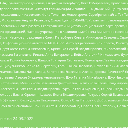
ЧА, Гуманитарное действие, Открытый Петербург, Лига Избирателей, Правовая 
иту прав заключенных, Институт глобализации и социальных движений, Центр 
ужденным и их семьям, Фонд Тольятти, Новое время, Серебряная тайга, Так-Так-
, Фонд имени Андрея Рылькова, Сфера, Центр СИБАЛЬТ, Уральская правозащитна
невосточный центр развития гражданских инициатив и социального партнерства, 
 организаций, Частное учреждение в Калининграде Совета Министров северных 
бирь, Частное учреждение в Санкт-Петербурге Совета Министров Северных Стра
а, Информационное агентство МЕМО. РУ, Институт региональной прессы, Инсти
ч, Дзугкоева Регина Николаевна, Кривенко Сергей Владимирович, Милославски
настасия Евгеньевна, Ривина Анна Валерьевна, Бойко Анатолий Николаевич, Дуг
ошель Ирина Ароновна, Шведов Григорий Сергеевич, Пономарев Лев Александро
ч, Цирульников Борис Альбертович, Гасан Ольга Павловна, Паутов Юрий Анато
Акимова Татьяна Николаевна, Золотарева Екатерина Александровна, Рачинский Я
Сергеевна, Аверин Владимир Анатольевич, Щур Татьяна Михайловна, Щур Никола
Анатольевна, Мельникова Валентина Дмитриевна, Вититинова Елена Владимировн
 Алексеевна, Закс Елена Владимировна, Буртина Елена Юрьевна, Гендель Людмил
рохоров Вадим Юрьевич, Шахова Елена Владимировна, Подузов Сергей Васильеви
й Ефимович, Сухих Дарья Николаевна, Орлов Олег Петрович, Добровольская Анн
нсон Лев Семенович, Локшина Татьяна Иосифовна, Орлов Олег Петрович, Поляк
ые на
24.03.2022