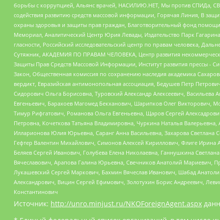
борьбы с коррупцией, Альянс врачей, НАСИЛИЮ.НЕТ, Мы против СПИДа, СВЕ
содействия развитию средств массовой информации, Горячая Линия, В защ
охраны здоровья и защиты прав граждан, Благотворительный фонд помощи ос
Мемориал, Аналитический Центр Юрия Левады, Издательство Парк Гагарина
гласности, Российский исследовательский центр по правам человека, Даль
Сутяжник, АКАДЕМИЯ ПО ПРАВАМ ЧЕЛОВЕКА, Центр развития некоммерческих
Защиты Прав Средств Массовой Информации, Институт развития прессы - Си
Закон, Общественная комиссия по сохранению наследия академика Сахаров
вердикт, Евразийская антимонопольная ассоциация, Бедушев Петр Петрови
Сидорович Ольга Борисовна, Туровский Александр Алексеевич, Васильева А
Евгеньевич, Барахоев Магомед Бекханович, Шарипков Олег Викторович, М
Тимур Рифгатович, Романова Ольга Евгеньевна, Щаров Сергей Алексадрови
Петровна, Кочеткова Татьяна Владимировна, Чуркина Наталья Валерьевна, 
Илларионова Юлия Юрьевна, Саранг Анна Васильевна, Захарова Светлана 
Гефтер Валентин Михайлович, Симонов Алексей Кириллович, Флиге Ирина 
Беляев Сергей Иванович, Голубева Елена Николаевна, Ганнушкина Светлана
Вячеславович, Арапова Галина Юрьевна, Свечников Анатолий Мариевич, П
Лукашевский Сергей Маркович, Бахмин Вячеслав Иванович, Шабад Анатоли
Александрович, Вицин Сергей Ефимович, Золотухин Борис Андреевич, Леви
Константинович
Источник:
http://unro.minjust.ru/NKOForeignAgent.aspx
данн