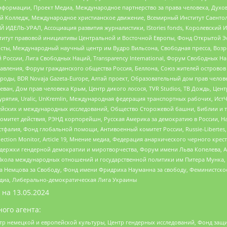
формации, Проект Медиа, Международное партнерство за права человека, Духов
 Колледж, Международное христианское движение, Всемирный Институт Саентол
 ИДЕЛЬ-УРАЛ, Ассоциация развития журналистики, IStories fonds, Королевск
r, Институт правовой инициативы Центральной и Восточной Европы, Фонд Открытой Э
ты, Международный научный центр им Вудро Вильсона, Свободная пресса, Возро
России, Лига Свободных Наций, Transparеncy International, Форум Свободных Н
правления, Форум гражданского общества Россия, Беллона, Союз жителей острово
роды, BDR Novaja Gazeta-Europe, Алтай проект, Образовательный дом прав челов
еван, Дом прав человека Крым, Центр дикого лосося, TVR Studios, ТВ Дождь, Це
урятия, Uralic, UnKremlin, Международная федерация транспортных рабочих, Ист
ейских и международных исследований, Общество Сторожевой башни, Библии и тр
омитет действия, РЭНД корпорейшн, Русская Америка за демократию в России, Н
фалия, Фонд глобальной помощи, Антивоенный комитет России, Russie-Libertes, L
lection Monitor, Article 19, Мнение медиа, Федерация анархического черного кр
и гендерной демократии и миротворчества, Форум имени Льва Копелева, American C
г, Школа международных отношений и государственной политики им Питера Мунка
 Немцова за Свободу, Фонд имени Фридриха Науманна за свободу, Феминистско
медиа, Либерально-демократическая Лига Украины
 на
13.05.2024
ого агента:
р немецкой и европейской культуры, Центр гендерных исследований, Фонд защи