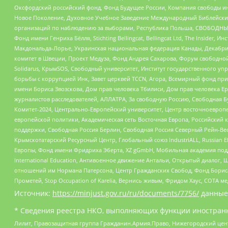
Оксфордский российский фонд, Фонд Будущее России, Компания свободы ин
Новое Поколение, Духовное Учебное Заведение Международный Библейский
организаций по наблюдению за выборами, Республика Польша, СВОБОДНЫЙ
Фонд имени Генриха Бёлля, Stichting Bellingcat, Bellingcat Ltd, The Inside
Макдональда-Лорье, Украинская национальная федерация Канады, Декабрис
комитет в Швеции, Проект Медуза, Фонд Андрея Сахарова, Форум свободной 
Solidarus, КрымSOS, Свободный университет, Институт государственного у
борьбы с коррупцией Инк, Завет церквей TCCN, Агора, Всемирный фонд при
имени Бориса Звозскова, Дом прав человека Тбилиси, Дом прав человека Ер
журналистов расследователей, АЛЛАТРА, За свободную Россию, Свободная Б
Комитет-2024, Центрально-Европейский университет, Центр восточноевроп
европейской политики, Академическая сеть Восточная Европа, Российский к
поддержки, Свободная Россия Берлин, Свободная Россия Северный Рейн-Вест
Крымскотатарский Ресурсный Центр, Глобальный союз IndustriALL, Russian E
Европы, Фонд имени Фридриха Эберта, XZ gGmbH, Мобильная академия поддержк
International Education, Антивоенное движение Антальи, Открытый диало
отношений им Нормана Патерсона, Центр Гражданских Свобод, Фонд Бориса
Прометей, Stop Occupation of Karelia, Вернись живым, Фридом Хаус, СОТА 
Источник:
https://minjust.gov.ru/ru/documents/7756/
данные
* Сведения реестра НКО, выполняющих функции иностранн
Лилит, Правозащитная группа Гражданин.Армия.Право, Нижегородский цент