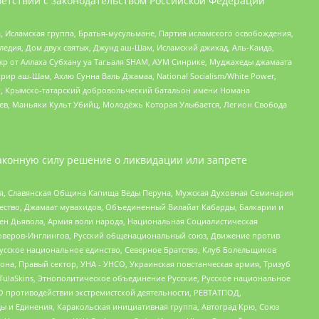
етствии с законодательством Российской Федерации
 Исламская группа, Братья-мусульмане, Партия исламского освобождения,
едия, Дом двух святых, Джунд аш-Шам, Исламский джихад, Аль-Каида,
жр от Аллаха Субхану уа Тагьаля SHAM, АУМ Синрике, Муджахеды джамаата
рир аш-Шам, Ахлю Сунна Валь Джамаа, National Socialism/White Power,
рг, Крымско-татарский добровольческий батальон имени Номана
оев, Маньяки Культ Убийц, Молодёжь Которая Улыбается, Легион Свобода
аконную силу решение о ликвидации или запрете
ья, Славянская Община Капища Веды Перуна, Мужская Духовная Семинария
щество, Джамаат мувахидов, Объединенный Вилайат Кабарды, Балкарии и
ден Дьявола, Армия воли народа, Национальная Социалистическая
роверов-Инглингов, Русский общенациональный союз, Движение против
усское национальное единство, Северное Братство, Клуб Болельщиков
а, Правый сектор, УНА - УНСО, Украинская повстанческая армия, Тризуб
 TulaSkins, Этнополитическое объединение Русские, Русское национальное
О противодействии экстремистской деятельности, РЕВТАТПОД,
ы и Единения, Каракольская инициативная группа, Автоград Крю, Союз