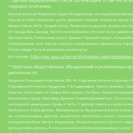
* Единый федеральный список организаций, в том числе и
террористическими:
Высший военный Маджлисуль Шура Объединенных сил моджахедов Кавказа, Ко
Лашкар-И-Тайба, Исламская группа, Движение Талибан, Исламская партия Т
Имарат Кавказ, АБТО, Правый сектор, Исламское государство, Джабха аль-
Ат-Тавхида Валь-Джихад, Чистопольский Джамаат, Рохнамо ба суи давлати и
Артподготовка, Религиозная группа “Джамаат “Красный пахарь”, Колумбайн
Челебиджихана, Азов, Партия исламского возрождения Таджикистана, Народ
России, Айдар, Русский добровольческий корпус
Источник:
http://nac.gov.ru/terroristicheskie-i-ekstremistskie-
* Перечень общественных объединений и религиозных орг
деятельности:
Национал-большевистская партия, ВЕК РА, Рада земли Кубанской Духовно
Староверов-Инглингов, Нурджулар, К Богодержавию, Таблиги Джамаат, Сви
Карачая, Союз славян, Ат-Такфир Валь-Хиджра, Пит Буль, Национал-социал
Инициатива города Череповца, Духовно-Родовая Держава Русь, Русское н
нелегальной иммиграции, Кровь и Честь, О свободе совести и о религиоз
Футбольного Клуба Динамо, Файзрахманисты, Мусульманская религиозная о
им. Степана Бандеры, Братство, Белый Крест, Misanthropic division, Рели
объединение Атака, Мечеть Мирмамеда, Община Коренного Русского народа
Артподготовка, Штольц, В честь иконы Божией Матери Державная, Сектор 1