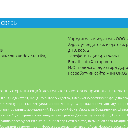
 СВЯЗЬ
Учредитель и издатель ООО 
Адрес учредителя, издателя, р
зи
д.13, кор. 2
рвисов Yandex.Metrika,
Телефон: +7 (495) 718-84-11
E-mail: info@tompon.ru
И.О. главного редактора Доро
Разработчик сайта –
INFOROS
енных организаций, деятельность которых признана нежелате
 Фонд Содействия, Фонд Открытое общество, Американо-российский фонд по э
 Международный Республиканский Институт, Открытая Россия, Институт совре
р электоральных исследований, Германский фонд Маршалла Соединенных Штатов
еловек в беде, Европейский фонд за демократию, Джеймстаунский фонд, Прожект
дованию преследования в отношении Фалуньгун в Китае, Всемирная организация 
беральной современности, Форум русскоязычных европейцев, Немецко-русский о