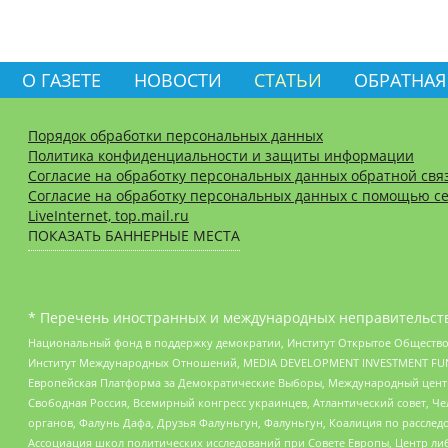
О ГАЗЕТЕ
НОВОСТИ
СТАТЬИ
ОБРАТНАЯ
Порядок обработки персональных данных
Политика конфиденциальности и защиты информации
Согласие на обработку персональных данных обратной свя
Согласие на обработку персональных данных с помощью се
LiveInternet, top.mail.ru
ПОКАЗАТЬ БАННЕРНЫЕ МЕСТА
* Перечень иностранных и международных неправительств
Национальный фонд в поддержку демократии, Институт Открытое Общество
Институт Международных Отношений, MEDIA DEVELOPMENT INVESTMENT FUND,
Европейская Платформа за Демократические Выборы, Международный цент
Свободная Россия, Всемирный конгресс украинцев, Атлантический совет, Ч
органов, Фалунь Дафа, Друзья Фалуньгун, Фалуньгун, Коалиция по рассле
Ассоциация школ политических исследований при Совете Европы, Центр ли