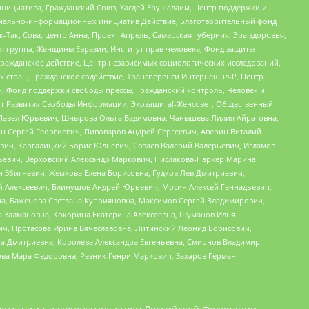
инициатива, Гражданский Союз, Хасдей Ерушалаим, Центр поддержки и
социально-информационных инициатив Действие, Благотворительный фонд
Так, Сова, центр Анна, Проект Апрель, Самарская губерния, Эра здоровья,
я группа, Женщины Евразии, Институт прав человека, Фонд защиты
Гражданское действие, Центр независимых социологических исследований,
стран, Гражданское содействие, Трансперенси Интернешнл-Р, Центр
н, Фонд поддержки свободы прессы, Гражданский контроль, Человек и
тут Развития Свободы Информации, Экозащита!-Женсовет, Общественный
й Павел Юрьевич, Шнырова Ольга Вадимовна, Чанышева Лилия Айратовна,
ин Сергей Георгиевич, Пивоваров Андрей Сергеевич, Аверин Виталий
вич, Каргалицкий Борис Юльевич, Созаев Валерий Валерьевич, Исламов
льевич, Верховский Александр Маркович, Пислакова-Паркер Марина
н Збигневич, Жемкова Елена Борисовна, Гудков Лев Дмитриевич,
й Алексеевич, Блинушов Андрей Юрьевич, Мосин Алексей Геннадьевич,
а, Баженова Светлана Куприяновна, Максимов Сергей Владимирович,
а Залмановна, Кокорина Екатерина Алексеевна, Шуманов Илья
ч, Протасова Ирина Вячеславовна, Литинский Леонид Борисович,
а Дмитриевна, Королева Александра Евгеньевна, Смирнов Владимир
ова Мара Федоровна, Резник Генри Маркович, Захаров Герман