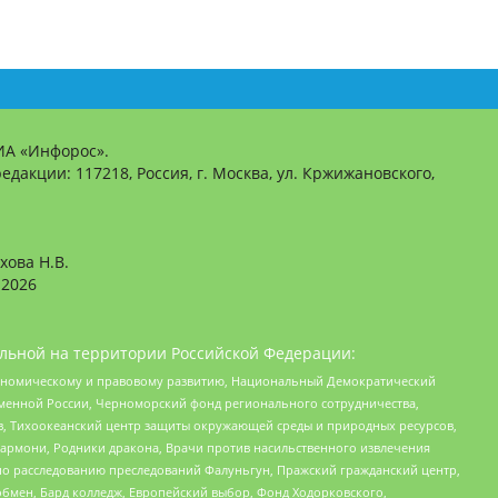
ИА «Инфорос».
едакции: 117218, Россия, г. Москва, ул. Кржижановского,
хова Н.В.
2026
льной на территории Российской Федерации:
кономическому и правовому развитию, Национальный Демократический
менной России, Черноморский фонд регионального сотрудничества,
, Тихоокеанский центр защиты окружающей среды и природных ресурсов,
 Хармони, Родники дракона, Врачи против насильственного извлечения
по расследованию преследований Фалуньгун, Пражский гражданский центр,
бмен, Бард колледж, Европейский выбор, Фонд Ходорковского,