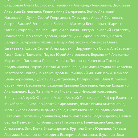
Сидорович Ольга Борисовна, Туровский Александр Алексеевич, Васильева
Анастасия Евгеньевна, Ривина Анна Валерьевна, Бойко Анатолий
Николаевич, Дугин Сергей Георгиевич, Пивоваров Андрей Сергеевич,
Аверин Виталий Евгеньевич, Барахоев Магомед Бекханович, Шарипков
Олег Викторович, Мошель Ирина Ароновна, Шведов Григорий Сергеевич,
Пономарев Лев Александрович, Каргалицкий Борис Юльевич, Созаев
Валерий Валерьевич, Исламов Тимур Рифгатович, Романова Ольга
Евгеньевна, Щаров Сергей Алексадрович, Цирульников Борис Альбертович,
Гасан Ольга Павловна, Паутов Юрий Анатольевич, Верховский Александр
Маркович, Пислакова-Паркер Марина Петровна, Кочеткова Татьяна
Владимировна, Чуркина Наталья Валерьевна, Акимова Татьяна Николаевна,
Золотарева Екатерина Александровна, Рачинский Ян Збигневич, Жемкова
Елена Борисовна, Гудков Лев Дмитриевич, Илларионова Юлия Юрьевна,
Саранг Анна Васильевна, Захарова Светлана Сергеевна, Аверин Владимир
Анатольевич, Щур Татьяна Михайловна, Щур Николай Алексеевич,
Блинушов Андрей Юрьевич, Мосин Алексей Геннадьевич, Гефтер Валентин
Михайлович, Симонов Алексей Кириллович, Флиге Ирина Анатольевна,
Мельникова Валентина Дмитриевна, Вититинова Елена Владимировна,
Баженова Светлана Куприяновна, Максимов Сергей Владимирович, Беляев
Сергей Иванович, Голубева Елена Николаевна, Ганнушкина Светлана
Алексеевна, Закс Елена Владимировна, Буртина Елена Юрьевна, Гендель
Людмила Залмановна, Кокорина Екатерина Алексеевна, Шуманов Илья