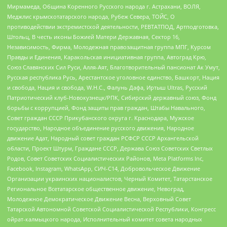
Мирмамеда, Община Коренного Русского народа г. Астрахани, ВОЛЯ,
Меджлис крымскотатарского народа, Рубеж Севера, ТОЙС, О
противодействии экстремистской деятельности, РЕВТАТПОД, Артподготовка,
Штольц, В честь иконы Божией Матери Державная, Сектор 16,
Независимость, Фирма, Молодежная правозащитная группа МПГ, Курсом
Правды и Единения, Каракольская инициативная группа, Автоград Крю,
Союз Славянских Сил Руси, Алля-Аят, Благотворительный пансионат Ак Умут,
Русская республика Русь, Арестантское уголовное единство, Башкорт, Нация
и свобода, Нация и свобода, W.H.С., Фалунь Дафа, Иртыш Ultras, Русский
Патриотический клуб-Новокузнецк/РПК, Сибирский державный союз, Фонд
борьбы с коррупцией, Фонд защиты прав граждан, Штабы Навального,
Совет граждан СССР Прикубанского округа г. Краснодара, Мужское
государство, Народное объединение русского движения, Народное
движение Адат, Народный совет граждан РСФСР СССР Архангельской
области, Проект Штурм, Граждане СССР, Держава Союз Советских Светлых
Родов, Совет Советских Социалистических Районов, Meta Platforms Inc,
Facebook, Instagram, WhatsApp, СИЧ-С14, Добровольческое Движение
Организации украинских националистов, Черный Комитет, Татарстанское
Региональное Всетатарское общественное движение, Невоград,
Молодежное Демократическое Движение Весна, Верховный Совет
Татарской Автономной Советской Социалистической Республики, Конгресс
ойрат-калмыцкого народа, Исполнительный комитет совета народных