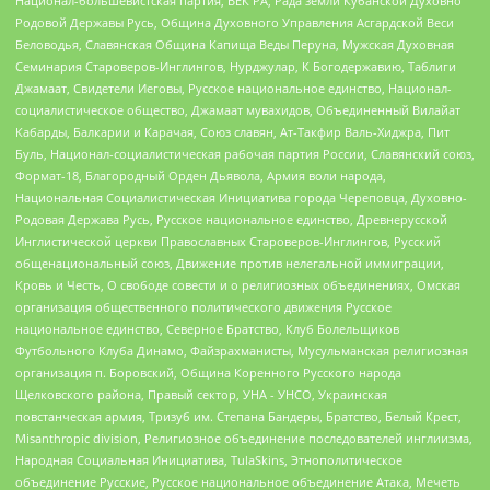
Национал-большевистская партия, ВЕК РА, Рада земли Кубанской Духовно
Родовой Державы Русь, Община Духовного Управления Асгардской Веси
Беловодья, Славянская Община Капища Веды Перуна, Мужская Духовная
Семинария Староверов-Инглингов, Нурджулар, К Богодержавию, Таблиги
Джамаат, Свидетели Иеговы, Русское национальное единство, Национал-
социалистическое общество, Джамаат мувахидов, Объединенный Вилайат
Кабарды, Балкарии и Карачая, Союз славян, Ат-Такфир Валь-Хиджра, Пит
Буль, Национал-социалистическая рабочая партия России, Славянский союз,
Формат-18, Благородный Орден Дьявола, Армия воли народа,
Национальная Социалистическая Инициатива города Череповца, Духовно-
Родовая Держава Русь, Русское национальное единство, Древнерусской
Инглистической церкви Православных Староверов-Инглингов, Русский
общенациональный союз, Движение против нелегальной иммиграции,
Кровь и Честь, О свободе совести и о религиозных объединениях, Омская
организация общественного политического движения Русское
национальное единство, Северное Братство, Клуб Болельщиков
Футбольного Клуба Динамо, Файзрахманисты, Мусульманская религиозная
организация п. Боровский, Община Коренного Русского народа
Щелковского района, Правый сектор, УНА - УНСО, Украинская
повстанческая армия, Тризуб им. Степана Бандеры, Братство, Белый Крест,
Misanthropic division, Религиозное объединение последователей инглиизма,
Народная Социальная Инициатива, TulaSkins, Этнополитическое
объединение Русские, Русское национальное объединение Атака, Мечеть