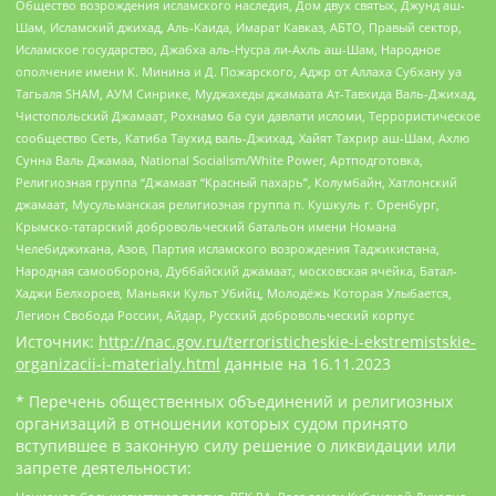
Общество возрождения исламского наследия, Дом двух святых, Джунд аш-
Шам, Исламский джихад, Аль-Каида, Имарат Кавказ, АБТО, Правый сектор,
Исламское государство, Джабха аль-Нусра ли-Ахль аш-Шам, Народное
ополчение имени К. Минина и Д. Пожарского, Аджр от Аллаха Субхану уа
Тагьаля SHAM, АУМ Синрике, Муджахеды джамаата Ат-Тавхида Валь-Джихад,
Чистопольский Джамаат, Рохнамо ба суи давлати исломи, Террористическое
сообщество Сеть, Катиба Таухид валь-Джихад, Хайят Тахрир аш-Шам, Ахлю
Сунна Валь Джамаа, National Socialism/White Power, Артподготовка,
Религиозная группа “Джамаат “Красный пахарь”, Колумбайн, Хатлонский
джамаат, Мусульманская религиозная группа п. Кушкуль г. Оренбург,
Крымско-татарский добровольческий батальон имени Номана
Челебиджихана, Азов, Партия исламского возрождения Таджикистана,
Народная самооборона, Дуббайский джамаат, московская ячейка, Батал-
Хаджи Белхороев, Маньяки Культ Убийц, Молодёжь Которая Улыбается,
Легион Свобода России, Айдар, Русский добровольческий корпус
Источник:
http://nac.gov.ru/terroristicheskie-i-ekstremistskie-
organizacii-i-materialy.html
данные на
16.11.2023
* Перечень общественных объединений и религиозных
организаций в отношении которых судом принято
вступившее в законную силу решение о ликвидации или
запрете деятельности: