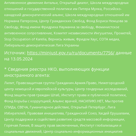
Антивоенное движение Антальи, Открытый диалог, Школа международных
отношений и государственной политики им Питера Мунка, Российско-
канадский демократический альянс, Школа международных отношений им
Нормана Патерсона, Центр Гражданских Свобод, Фонд Бориса Немцова за
Свободу, Фонд имени Фридриха Науманна за свободу, Феминистское
антивоенное сопротивление, Комитет независимости Ингушетии, Прометей,
Stop Occupation of Karelia, Вернись живым, Фридом Хаус, СОТА медиа,
Либерально-демократическая Лига Украины
Источник:
https://minjust.gov.ru/ru/documents/7756/
данные
на
13.05.2024
* Сведения реестра НКО, выполняющих функции
иностранного агента:
Лилит, Правозащитная группа Гражданин.Армия.Право, Нижегородский
центр немецкой и европейской культуры, Центр гендерных исследований,
Фонд защиты прав граждан Штаб, Институт права и публичной политики,
Фонд борьбы с коррупцией, Альянс врачей, НАСИЛИЮ.НЕТ, Мы против
СПИДа, СВЕЧА, Гуманитарное действие, Открытый Петербург, Лига
Избирателей, Правовая инициатива, Гражданский Союз, Хасдей Ерушалаим,
Центр поддержки и содействия развитию средств массовой информации,
Горячая Линия, В защиту прав заключенных, Институт глобализации и
социальных движений, Центр социально-информационных инициатив