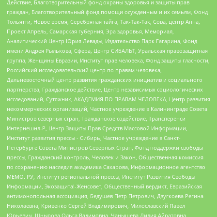
Действие, Благотворительный фонд охраны здоровья и защиты прав
граждан, Благотворительный фонд помощи осужденным и их семьям, Фонд
Тольятти, Новое время, Серебряная тайга, Так-Так-Так, Сова, центр Анна,
Проект Апрель, Самарская губерния, Эра здоровья, Мемориал,
Аналитический Центр Юрия Левады, Издательство Парк Гагарина, Фонд
имени Андрея Рылькова, Сфера, Центр СИБАЛЬТ, Уральская правозащитная
группа, Женщины Евразии, Институт прав человека, Фонд защиты гласности,
Российский исследовательский центр по правам человека,
Дальневосточный центр развития гражданских инициатив и социального
партнерства, Гражданское действие, Центр независимых социологических
исследований, Сутяжник, АКАДЕМИЯ ПО ПРАВАМ ЧЕЛОВЕКА, Центр развития
некоммерческих организаций, Частное учреждение в Калининграде Совета
Министров северных стран, Гражданское содействие, Трансперенси
Интернешнл-Р, Центр Защиты Прав Средств Массовой Информации,
Институт развития прессы - Сибирь, Частное учреждение в Санкт-
Петербурге Совета Министров Северных Стран, Фонд поддержки свободы
прессы, Гражданский контроль, Человек и Закон, Общественная комиссия
по сохранению наследия академика Сахарова, Информационное агентство
МЕМО. РУ, Институт региональной прессы, Институт Развития Свободы
Информации, Экозащита!-Женсовет, Общественный вердикт, Евразийская
антимонопольная ассоциация, Бедушев Петр Петрович, Дзугкоева Регина
Николаевна, Кривенко Сергей Владимирович, Милославский Павел
Юрьевич, Шнырова Ольга Вадимовна, Чанышева Лилия Айратовна,