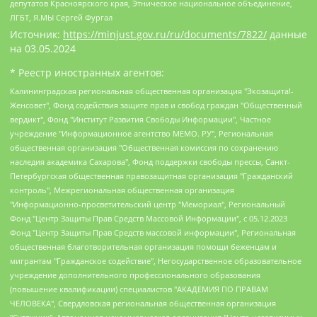
депутатов Красноярского края, Этническое национальное объединение,
ЛГБТ, Я.МЫ Сергей Фургал
Источник:
https://minjust.gov.ru/ru/documents/7822/
данные
на
03.05.2024
* Реестр иностранных агентов:
Калининградская региональная общественная организация "Экозащита!-Женсовет", Фонд содействия защите прав и свобод граждан "Общественный вердикт", Фонд "Институт Развития Свободы Информации", Частное учреждение "Информационное агентство МЕМО. РУ", Региональная общественная организация "Общественная комиссия по сохранению наследия академика Сахарова", Фонд поддержки свободы прессы, Санкт-Петербургская общественная правозащитная организация "Гражданский контроль", Межрегиональная общественная организация "Информационно-просветительский центр "Мемориал", Региональный Фонд "Центр Защиты Прав Средств Массовой Информации", с 05.12.2023 Фонд "Центр Защиты Прав Средств массовой информации", Региональная общественная благотворительная организация помощи беженцам и мигрантам "Гражданское содействие", Негосударственное образовательное учреждение дополнительного профессионального образования (повышение квалификации) специалистов "АКАДЕМИЯ ПО ПРАВАМ ЧЕЛОВЕКА", Свердловская региональная общественная организация "Сутяжник", Автономная некоммерческая организация "Центр независимых социологических исследований", Союз общественных объединений "Российский исследовательский центр по правам человека", Региональное общественное учреждение научно-информационный центр "МЕМОРИАЛ", Некоммерческая организация "Фонд защиты гласности", Автономная некоммерческая организация "Институт прав человека", Городская общественная организация "Екатеринбургское общество "МЕМОРИАЛ", Городская общественная организация "Рязанское историко-просветительское и правозащитное общество "Мемориал" (Рязанский Мемориал), Челябинский региональный орган общественной самодеятельности – женское общественное объединение "Женщины Евразии", Челябинский региональный орган общественной самодеятельности "Уральская правозащитная группа", Фонд содействия защите здоровья и социальной справедливости имени Андрея Рылькова, Автономная Некоммерческая Организация "Аналитический Центр Юрия Левады", Автономная некоммерческая организация социальной поддержки населения "Проект Апрель", Региональная общественная организация помощи женщинам и детям, находящимся в кризисной ситуации "Информационно-методический центр "Анна", Фонд содействия развитию массовых коммуникаций и правовому просвещению "Так-так-Так", Фонд содействия устойчивому развитию "Серебряная тайга", Свердловский региональный общественный фонд социальных проектов "Новое время", "Idel.Реалии", Кавказ.Реалии, Крым.Реалии, Телеканал Настоящее Время, Татаро-башкирская служба Радио Свобода (Azatliq Radiosi), Радио Свободная Европа/Радио Свобода (PCE/PC), "Сибирь.Реалии", "Фактограф", Благотворительный фонд помощи осужденным и их семьям, Автономная некоммерческая организация "Институт глобализации и социальных движений", Фонд "В защиту прав заключенных", Частное учреждение "Центр поддержки и содействия развитию средств массовой информации", Пензенский региональный общественный благотворительный фонд "Гражданский союз", "Север.Реалии", Некоммерческая организация Фонд "Правовая инициатива", Общество с ограниченной ответственностью "Радио Свободная Европа/Радио Свобода", Чешское информационное агентство "MEDIUM-ORIENT", Красноярская региональная общественная организация "Мы против СПИДа", Камалягин Денис Николаевич, Маркелов Сергей Евгеньевич, Пономарев Лев Александрович, Савицкая Людмила Алексеевна, Автономная некоммерческая организация "Центр по работе с проблемой насилия "НАСИЛИЮ.НЕТ", Межрегиональный профессиональный союз работников здравоохранения "Альянс врачей", Юридическое лицо, зарегистрированное в Латвийской Республике, SIA "Medusa Project" (регистрационный номер 40103797863, дата регистрации 10.06.2014), Некоммерческая организация "Фонд по борьбе с коррупцией", Автономная некоммерческая организация "Институт права и публичной политики", Баданин Роман Сергеевич, Гликин Максим Александрович, Железнова Мария Михайловна, Лукьянова Юлия Сергеевна, Маетная Елизавета Витальевна, Маняхин Петр Борисович, Чуракова Ольга Владимировна, Ярош Юлия Петровна, Юридическое лицо "The Insider SIA", зарегистрированное в Риге, Латвийская Республика (дата регистрации 26.06.2015), являющееся администратором доменного имени интернет-издания "The Insider SIA", https://theins.ru, Постернак Алексей Евгеньевич, Рубин Михаил Аркадьевич, Анин Роман Александрович, Юридическое лицо Istories fonds, зарегистрированное в Латвийской Республике (регистрационный номер 50008295751, дата регистрации 24.02.2020), Великовский Дмитрий Александрович, Долинина Ирина Николаевна, Мароховская Алеся Алексеевна, Шлейнов Роман Юрьевич, Шмагун Олеся Валентиновна, Общество с ограниченной ответственностью "Альтаир 2021", Общество с ограниченной ответственностью "Вега 2021", Общество с ограниченной ответственностью "Главный редактор 2021", Общество с ограниченной ответственностью "Ромашки монолит", Важенков Артем Валерьевич, Ивановская областная общественная организация "Центр гендерных исследований", Гурман Юрий Альбертович, Медиапроект "ОВД-Инфо", Егоров Владимир Владимирович, Жилинский Владимир Александрович, Общество с ограниченной ответственностью "ЗП", Иванова София Юрьевна, Карезина Инна Павловна, Кильтау Екатерина Викторовна, Петров Алексей Викторович, Пискунов Сергей Евгеньевич, Смирнов Сергей Сергеевич, Тихонов Михаил Сергеевич, Общество с ограниченной ответственностью "ЖУРНАЛИСТ-ИНОСТРАННЫЙ АГЕНТ", Арапова Галина Юрьевна, Вольтская Татьяна Анатольевна, Американская компания "Mason G.E.S. Anonymous Foundation" (США), являющаяся владельцем интернет-издания https://mnews.world/, Компания "Stichting Bellingcat", зарегистрированная в Нидерландах (дата регистрации 11.07.2018), Захаров Андрей Вячеславович, Клепиковская Екатерина Дмитриевна, Общество с ограниченной ответственностью "МЕМО", Перл Роман Александрович, Симонов Евгений Алексеевич, Соловьева Елена Анатольевна, Сотников Даниил Владимирович, Сурначева Елизавета Дмитриевна, Автономная некоммерческая организация по защите прав человека и информированию населения "Якутия – Наше Мнение", Общество с ограниченной ответственностью "Москоу диджитал медиа", с 26.01.2023 Общество с ограниченной ответственностью "Чайка Белые сады", Ветошкина Валерия Валерьевна, Заговора Максим Александрович, Межрегиональное общественное движение "Российская ЛГБТ - сеть", Оленичев Максим Владимирович, Павлов Иван Юрьевич, Скворцова Елена Сергеевна, Общество с ограниченной ответственностью "Как бы инагент", Кочетков Игорь Викторович, Общество с ограниченной ответственностью "Честные выборы", Еланчик Олег Александрович, Общество с ограниченной ответственностью "Нобелевский призыв", Гималова Регина Эмилевна, Григорьев Андрей Валерьевич, Григорьева Алина Александровна, Ассоциация по содействию защите прав призывников, альтернативнослужащих и военнослужащих "Правозащитная группа "Гражданин.Армия.Право", Хисамова Регина Фаритовна, Автономная некоммерческая организация по реализации социально-правовых программ "Лилит", Дальневосточное общественное движение "Маяк", Санкт-Петербургская ЛГБТ-инициативная группа "Выход", Инициативная группа ЛГБТ+ "Реверс", Алексеев Андрей Викторович, Бекбулатова Таисия Львовна, Беляев Иван Михайлович, Владыкина Елена Сергеевна, Гельман Марат Александрович, Никульшина Вероника Юрьевна, Толоконникова Надежда Андреевна, Шендерович Виктор Анатольевич, Общество с ограниченной ответственностью "Данное сообщение", Общество с ограниченной ответственностью Издательский дом "Новая глава", Айнбиндер Александра Александровна, Московский комьюнити-центр для ЛГБТ+инициатив, Благотворительный фонд развития филантропии, Deutsche Welle (Германия, Kurt-Schumacher-Strasse 3, 53113 Bonn), Борзунова Мария Михайловна, Воробьев Виктор Викторович, Голубева Анна Львовна, Константинова Алла Михайловна, Малкова Ирина Владимировна, Мурадов Мурад Абдулгалимович, Осетинская Елизавета Николаевна, Понасенков Евгений Николаевич, Ганапольский Матвей Юрьевич, Киселев Евгений Алексеевич, Борухович Ирина Григорьевна, Дремин Иван Тимофеевич, Дубровский Дмитрий Викторович, Красноярская региональная общественная организация поддержки и развития альтернативных образовательных технологий и межкультурных коммуникаций "ИНТЕРРА", Маяковская Екатерина Алексеевна, Фейгин Марк Захарович, Филимонов Андрей Викторович, Дзугкоева Регина Николаевна, Доброхотов Роман Александрович, Дудь Юрий Александрович, Елкин Сергей Владимирович, Кругликов Кирилл Игоревич, Сабунаева Мария Леонидовна, Семенов Алексей Владимирович, Шаинян Карен Багратович, Шульман Екатерина Михайловна, Асафьев Артур Валерьевич, Вахштайн Виктор Семенович, Венедиктов Алексей Алексеевич, Лушникова Екатерина Евгеньевна, Волков Леонид Михайлович, Невзоров Александр Глебович, Пархоменко Сергей Борисович, Сироткин Ярослав Николаевич, Кара-Мурза Владимир Владимирович, Баранова Наталья Владимировна, Гозман Леонид Яковлевич, Кагарлицкий Борис Юльевич, Климарев Михаил Валерьевич, Милов Владимир Станиславович, Автономная некоммерческая организация Краснодарский центр современного искусства "Типография", Моргенштерн Алишер Тагирович, Соболь Любовь Эдуардовна, Общество с ограниченной ответственностью "ЛИЗА НОРМ", Каспаров Гарри Кимович, Ходорковский Михаил Борисович, Общество с ограниченной ответственностью "Апрельские тезисы", Данилович Ирина Брониславовна, Кашин Олег Владимирович, Петров Николай Владимирович, Пивоваров Алексей Владимирович, Соколов Михаил Владимирович, Цветкова Юлия Владимировна, Чичваркин Евгений Александрович, Комитет против пыток/Команда против пыток, Общество с ограниченной ответственностью "Первый научный", Общество с ограниченной ответственностью "Вертолет и ко", Белоцерковская Вероника Борисовна, Кац Максим Евгеньевич, Лазарева Татьяна Юрьевна, Шаведдинов Руслан Табризович, Яшин Илья Валерьевич, Общество с ограниченной ответственностью "Иноагент ААВ", Алешковский Дмитрий Петрович, Альбац Евгения Марковна, Быков Дмитрий Львович, Галямина Юлия Евгеньевна, Лойко Сергей Леонидович, Мартынов Кирилл Константинович, Медведев Сергей Александрович, Крашенинников Федор Геннадиевич, Гордеева Катерина Вл