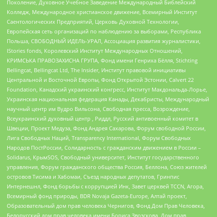
Поколение, Духовное Учебное Заведение Международный Библейский
Колледж, Международное христианское движение, Всемирный Институт
Саентологических Предприятий, Церковь Духовной Технологии,
Европейская сеть организаций по наблюдению за выборами, Республика
Польша, СВОБОДНЫЙ ИДЕЛЬ-УРАЛ, Ассоциация развития журналистики,
IStories fonds, Королевский Институт Международных Отношений,
КРИМСЬКА ПРАВОЗАХИСНА ГРУПА, Фонд имени Генриха Бёлля, Stichting
Bellingcat, Bellingcat Ltd, The Insider, Институт правовой инициативы
Центральной и Восточной Европы, Фонд Открытой Эстонии, Calvert 22
Foundation, Канадский украинский конгресс, Институт Макдональда-Лорье,
Украинская национальная федерация Канады, Декабристы, Международный
научный центр им Вудро Вильсона, Свободная пресса, Возрождение,
Всеукраинский духовный центр , Риддл, Русский антивоенный комитет в
Швеции, Проект Медуза, Фонд Андрея Сахарова, Форум свободной России,
Лига Свободных Наций, Transparеncy International, Форум Свободных
Народов ПостРоссии, Солидарность с гражданским движением в России –
Solidarus, КрымSOS, Свободный университет, Институт государственного
управления, Форум гражданского общества Россия, Беллона, Союз жителей
островов Тисима и Хабомаи, Съезд народных депутатов, Гринпис
Интернешнл, Фонд борьбы с коррупцией Инк, Завет церквей TCCN, Агора,
Всемирный фонд природы, BDR Novaja Gazeta-Europe, Алтай проект,
Образовательный дом прав человека Чернигов, Фонд Дом Прав Человека,
Белорусский дом прав человека имени Бориса Звозскова, Дом прав