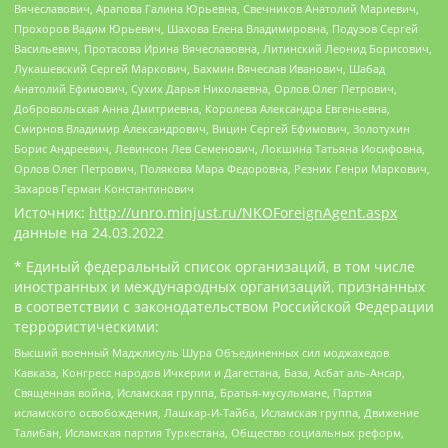
Вячеславович, Арапова Галина Юрьевна, Свечников Анатолий Мариевич,
Прохоров Вадим Юрьевич, Шахова Елена Владимировна, Подузов Сергей
Васильевич, Протасова Ирина Вячеславовна, Литинский Леонид Борисович,
Лукашевский Сергей Маркович, Бахмин Вячеслав Иванович, Шабад
Анатолий Ефимович, Сухих Дарья Николаевна, Орлов Олег Петрович,
Добровольская Анна Дмитриевна, Королева Александра Евгеньевна,
Смирнов Владимир Александрович, Вицин Сергей Ефимович, Золотухин
Борис Андреевич, Левинсон Лев Семенович, Локшина Татьяна Иосифовна,
Орлов Олег Петрович, Полякова Мара Федоровна, Резник Генри Маркович,
Захаров Герман Константинович
Источник:
http://unro.minjust.ru/NKOForeignAgent.aspx
данные на
24.03.2022
* Единый федеральный список организаций, в том числе
иностранных и международных организаций, признанных
в соответствии с законодательством Российской Федерации
террористическими:
Высший военный Маджлисуль Шура Объединенных сил моджахедов
Кавказа, Конгресс народов Ичкерии и Дагестана, База, Асбат аль-Ансар,
Священная война, Исламская группа, Братья-мусульмане, Партия
исламского освобождения, Лашкар-И-Тайба, Исламская группа, Движение
Талибан, Исламская партия Туркестана, Общество социальных реформ,