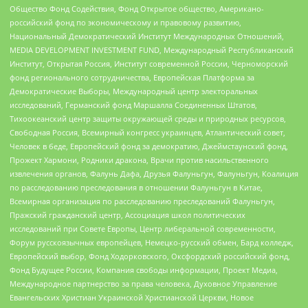
Общество Фонд Содействия, Фонд Открытое общество, Американо-
российский фонд по экономическому и правовому развитию,
Национальный Демократический Институт Международных Отношений,
MEDIA DEVELOPMENT INVESTMENT FUND, Международный Республиканский
Институт, Открытая Россия, Институт современной России, Черноморский
фонд регионального сотрудничества, Европейская Платформа за
Демократические Выборы, Международный центр электоральных
исследований, Германский фонд Маршалла Соединенных Штатов,
Тихоокеанский центр защиты окружающей среды и природных ресурсов,
Свободная Россия, Всемирный конгресс украинцев, Атлантический совет,
Человек в беде, Европейский фонд за демократию, Джеймстаунский фонд,
Прожект Хармони, Родники дракона, Врачи против насильственного
извлечения органов, Фалунь Дафа, Друзья Фалуньгун, Фалуньгун, Коалиция
по расследованию преследования в отношении Фалуньгун в Китае,
Всемирная организация по расследованию преследований Фалуньгун,
Пражский гражданский центр, Ассоциация школ политических
исследований при Совете Европы, Центр либеральной современности,
Форум русскоязычных европейцев, Немецко-русский обмен, Бард колледж,
Европейский выбор, Фонд Ходорковского, Оксфордский российский фонд,
Фонд Будущее России, Компания свободы информации, Проект Медиа,
Международное партнерство за права человека, Духовное Управление
Евангельских Христиан Украинской Христианской Церкви, Новое