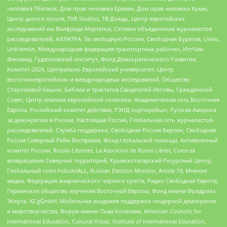
человека Тбилиси, Дом прав человека Ереван, Дом прав человека Крым,
Центр дикого лосося, TVR Studios, ТВ Дождь, Центр европейских
исследований им Вилфрида Мартенса, Сетевое объединение журналистов
расследователей, АЛЛАТРА, За свободную Россию, Свободная Бурятия, Uralic,
UnKremlin, Международная федерация транспортных рабочих, ИстЧам
Финланд, Гудзоновский институт, Фонд Демократического Развития,
Комитет-2024, Центрально-Европейский университет, Центр
восточноевропейских и международных исследований, Общество
Сторожевой башни, Библии и трактатов Свидетелей Иеговы, Гражданский
Совет, Центр анализа европейской политики, Академическая сеть Восточная
Европа, Российский комитет действия, РЭНД корпорейшн, Русская Америка
за демократию в России, Настоящая Россия, Глобальная сеть журналистов-
расследователей, Служба поддержки, Свободная Россия Берлин, Свободная
Россия Северный Рейн-Вестфалия, Фонд глобальной помощи, Антивоенный
комитет России, Russie-Libertes, La Asocicion de Rusos Libres, Союз за
возвращение Северных территорий, Крымскотатарский Ресурсный Центр,
Глобальный союз IndustriALL, Russian Election Monitor, Article 19, Мнение
медиа, Федерация анархического черного креста, Радио Свободная Европа,
Германское общество изучения Восточной Европы, Фонд имени Фридриха
Эберта, XZ gGmbH, Мобильная академия поддержки гендерной демократии
и миротворчества, Форум имени Льва Копелева, American Councils for
International Education, Cultural Vistas, Institute of International Education,