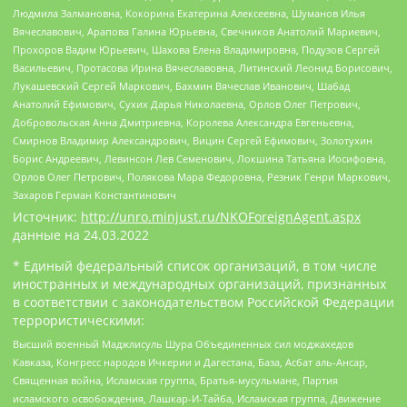
Людмила Залмановна, Кокорина Екатерина Алексеевна, Шуманов Илья
Вячеславович, Арапова Галина Юрьевна, Свечников Анатолий Мариевич,
Прохоров Вадим Юрьевич, Шахова Елена Владимировна, Подузов Сергей
Васильевич, Протасова Ирина Вячеславовна, Литинский Леонид Борисович,
Лукашевский Сергей Маркович, Бахмин Вячеслав Иванович, Шабад
Анатолий Ефимович, Сухих Дарья Николаевна, Орлов Олег Петрович,
Добровольская Анна Дмитриевна, Королева Александра Евгеньевна,
Смирнов Владимир Александрович, Вицин Сергей Ефимович, Золотухин
Борис Андреевич, Левинсон Лев Семенович, Локшина Татьяна Иосифовна,
Орлов Олег Петрович, Полякова Мара Федоровна, Резник Генри Маркович,
Захаров Герман Константинович
Источник:
http://unro.minjust.ru/NKOForeignAgent.aspx
данные на
24.03.2022
* Единый федеральный список организаций, в том числе
иностранных и международных организаций, признанных
в соответствии с законодательством Российской Федерации
террористическими:
Высший военный Маджлисуль Шура Объединенных сил моджахедов
Кавказа, Конгресс народов Ичкерии и Дагестана, База, Асбат аль-Ансар,
Священная война, Исламская группа, Братья-мусульмане, Партия
исламского освобождения, Лашкар-И-Тайба, Исламская группа, Движение