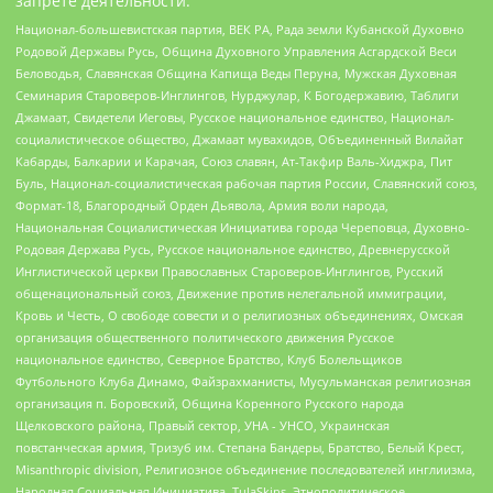
запрете деятельности:
Национал-большевистская партия, ВЕК РА, Рада земли Кубанской Духовно
Родовой Державы Русь, Община Духовного Управления Асгардской Веси
Беловодья, Славянская Община Капища Веды Перуна, Мужская Духовная
Семинария Староверов-Инглингов, Нурджулар, К Богодержавию, Таблиги
Джамаат, Свидетели Иеговы, Русское национальное единство, Национал-
социалистическое общество, Джамаат мувахидов, Объединенный Вилайат
Кабарды, Балкарии и Карачая, Союз славян, Ат-Такфир Валь-Хиджра, Пит
Буль, Национал-социалистическая рабочая партия России, Славянский союз,
Формат-18, Благородный Орден Дьявола, Армия воли народа,
Национальная Социалистическая Инициатива города Череповца, Духовно-
Родовая Держава Русь, Русское национальное единство, Древнерусской
Инглистической церкви Православных Староверов-Инглингов, Русский
общенациональный союз, Движение против нелегальной иммиграции,
Кровь и Честь, О свободе совести и о религиозных объединениях, Омская
организация общественного политического движения Русское
национальное единство, Северное Братство, Клуб Болельщиков
Футбольного Клуба Динамо, Файзрахманисты, Мусульманская религиозная
организация п. Боровский, Община Коренного Русского народа
Щелковского района, Правый сектор, УНА - УНСО, Украинская
повстанческая армия, Тризуб им. Степана Бандеры, Братство, Белый Крест,
Misanthropic division, Религиозное объединение последователей инглиизма,
Народная Социальная Инициатива, TulaSkins, Этнополитическое