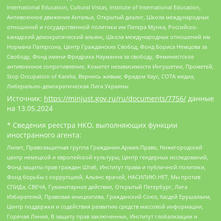
International Education, Cultural Vistas, Institute of International Education,
Антивоенное движение Антальи, Открытый диалог, Школа международных
отношений и государственной политики им Питера Мунка, Российско-
канадский демократический альянс, Школа международных отношений им
Нормана Патерсона, Центр Гражданских Свобод, Фонд Бориса Немцова за
Свободу, Фонд имени Фридриха Науманна за свободу, Феминистское
антивоенное сопротивление, Комитет независимости Ингушетии, Прометей,
Stop Occupation of Karelia, Вернись живым, Фридом Хаус, СОТА медиа,
Либерально-демократическая Лига Украины
Источник:
https://minjust.gov.ru/ru/documents/7756/
данные
на
13.05.2024
* Сведения реестра НКО, выполняющих функции
иностранного агента:
Лилит, Правозащитная группа Гражданин.Армия.Право, Нижегородский
центр немецкой и европейской культуры, Центр гендерных исследований,
Фонд защиты прав граждан Штаб, Институт права и публичной политики,
Фонд борьбы с коррупцией, Альянс врачей, НАСИЛИЮ.НЕТ, Мы против
СПИДа, СВЕЧА, Гуманитарное действие, Открытый Петербург, Лига
Избирателей, Правовая инициатива, Гражданский Союз, Хасдей Ерушалаим,
Центр поддержки и содействия развитию средств массовой информации,
Горячая Линия, В защиту прав заключенных, Институт глобализации и