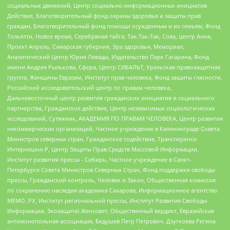
социальных движений, Центр социально-информационных инициатив
Действие, Благотворительный фонд охраны здоровья и защиты прав
граждан, Благотворительный фонд помощи осужденным и их семьям, Фонд
Тольятти, Новое время, Серебряная тайга, Так-Так-Так, Сова, центр Анна,
Проект Апрель, Самарская губерния, Эра здоровья, Мемориал,
Аналитический Центр Юрия Левады, Издательство Парк Гагарина, Фонд
имени Андрея Рылькова, Сфера, Центр СИБАЛЬТ, Уральская правозащитная
группа, Женщины Евразии, Институт прав человека, Фонд защиты гласности,
Российский исследовательский центр по правам человека,
Дальневосточный центр развития гражданских инициатив и социального
партнерства, Гражданское действие, Центр независимых социологических
исследований, Сутяжник, АКАДЕМИЯ ПО ПРАВАМ ЧЕЛОВЕКА, Центр развития
некоммерческих организаций, Частное учреждение в Калининграде Совета
Министров северных стран, Гражданское содействие, Трансперенси
Интернешнл-Р, Центр Защиты Прав Средств Массовой Информации,
Институт развития прессы - Сибирь, Частное учреждение в Санкт-
Петербурге Совета Министров Северных Стран, Фонд поддержки свободы
прессы, Гражданский контроль, Человек и Закон, Общественная комиссия
по сохранению наследия академика Сахарова, Информационное агентство
МЕМО. РУ, Институт региональной прессы, Институт Развития Свободы
Информации, Экозащита!-Женсовет, Общественный вердикт, Евразийская
антимонопольная ассоциация, Бедушев Петр Петрович, Дзугкоева Регина