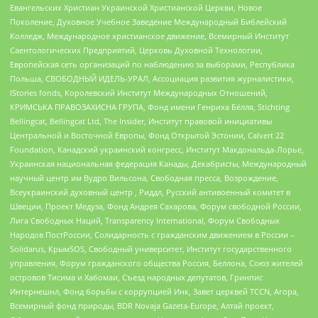
Евангельских Христиан Украинской Христианской Церкви, Новое
Поколение, Духовное Учебное Заведение Международный Библейский
Колледж, Международное христианское движение, Всемирный Институт
Саентологических Предприятий, Церковь Духовной Технологии,
Европейская сеть организаций по наблюдению за выборами, Республика
Польша, СВОБОДНЫЙ ИДЕЛЬ-УРАЛ, Ассоциация развития журналистики,
IStories fonds, Королевский Институт Международных Отношений,
КРИМСЬКА ПРАВОЗАХИСНА ГРУПА, Фонд имени Генриха Бёлля, Stichting
Bellingcat, Bellingcat Ltd, The Insider, Институт правовой инициативы
Центральной и Восточной Европы, Фонд Открытой Эстонии, Calvert 22
Foundation, Канадский украинский конгресс, Институт Макдональда-Лорье,
Украинская национальная федерация Канады, Декабристы, Международный
научный центр им Вудро Вильсона, Свободная пресса, Возрождение,
Всеукраинский духовный центр , Риддл, Русский антивоенный комитет в
Швеции, Проект Медуза, Фонд Андрея Сахарова, Форум свободной России,
Лига Свободных Наций, Transparеncy International, Форум Свободных
Народов ПостРоссии, Солидарность с гражданским движением в России –
Solidarus, КрымSOS, Свободный университет, Институт государственного
управления, Форум гражданского общества Россия, Беллона, Союз жителей
островов Тисима и Хабомаи, Съезд народных депутатов, Гринпис
Интернешнл, Фонд борьбы с коррупцией Инк, Завет церквей TCCN, Агора,
Всемирный фонд природы, BDR Novaja Gazeta-Europe, Алтай проект,