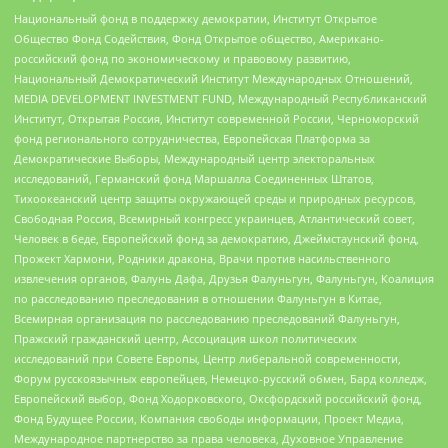
Национальный фонд в поддержку демократии, Институт Открытое
Общество Фонд Содействия, Фонд Открытое общество, Американо-
российский фонд по экономическому и правовому развитию,
Национальный Демократический Институт Международных Отношений,
MEDIA DEVELOPMENT INVESTMENT FUND, Международный Республиканский
Институт, Открытая Россия, Институт современной России, Черноморский
фонд регионального сотрудничества, Европейская Платформа за
Демократические Выборы, Международный центр электоральных
исследований, Германский фонд Маршалла Соединенных Штатов,
Тихоокеанский центр защиты окружающей среды и природных ресурсов,
Свободная Россия, Всемирный конгресс украинцев, Атлантический совет,
Человек в беде, Европейский фонд за демократию, Джеймстаунский фонд,
Прожект Хармони, Родники дракона, Врачи против насильственного
извлечения органов, Фалунь Дафа, Друзья Фалуньгун, Фалуньгун, Коалиция
по расследованию преследования в отношении Фалуньгун в Китае,
Всемирная организация по расследованию преследований Фалуньгун,
Пражский гражданский центр, Ассоциация школ политических
исследований при Совете Европы, Центр либеральной современности,
Форум русскоязычных европейцев, Немецко-русский обмен, Бард колледж,
Европейский выбор, Фонд Ходорковского, Оксфордский российский фонд,
Фонд Будущее России, Компания свободы информации, Проект Медиа,
Международное партнерство за права человека, Духовное Управление