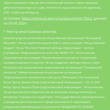
ойрат-калмыцкого народа, Исполнительный комитет совета народных
депутатов Красноярского края, Этническое национальное объединение,
ЛГБТ, Я.МЫ Сергей Фургал
Источник:
https://minjust.gov.ru/ru/documents/7822/
данные
на
03.05.2024
* Реестр иностранных агентов:
Калининградская региональная общественная организация "Экозащита!-Женсовет", Фонд содействия защите прав и свобод граждан "Общественный вердикт", Фонд "Институт Развития Свободы Информации", Частное учреждение "Информационное агентство МЕМО. РУ", Региональная общественная организация "Общественная комиссия по сохранению наследия академика Сахарова", Фонд поддержки свободы прессы, Санкт-Петербургская общественная правозащитная организация "Гражданский контроль", Межрегиональная общественная организация "Информационно-просветительский центр "Мемориал", Региональный Фонд "Центр Защиты Прав Средств Массовой Информации", с 05.12.2023 Фонд "Центр Защиты Прав Средств массовой информации", Региональная общественная благотворительная организация помощи беженцам и мигрантам "Гражданское содействие", Негосударственное образовательное учреждение дополнительного профессионального образования (повышение квалификации) специалистов "АКАДЕМИЯ ПО ПРАВАМ ЧЕЛОВЕКА", Свердловская региональная общественная организация "Сутяжник", Автономная некоммерческая организация "Центр независимых социологических исследований", Союз общественных объединений "Российский исследовательский центр по правам человека", Региональное общественное учреждение научно-информационный центр "МЕМОРИАЛ", Некоммерческая организация "Фонд защиты гласности", Автономная некоммерческая организация "Институт прав человека", Городская общественная организация "Екатеринбургское общество "МЕМОРИАЛ", Городская общественная организация "Рязанское историко-просветительское и правозащитное общество "Мемориал" (Рязанский Мемориал), Челябинский региональный орган общественной самодеятельности – женское общественное объединение "Женщины Евразии", Челябинский региональный орган общественной самодеятельности "Уральская правозащитная группа", Фонд содействия защите здоровья и социальной справедливости имени Андрея Рылькова, Автономная Некоммерческая Организация "Аналитический Центр Юрия Левады", Автономная некоммерческая организация социальной поддержки населения "Проект Апрель", Региональная общественная организация помощи женщинам и детям, находящимся в кризисной ситуации "Информационно-методический центр "Анна", Фонд содействия развитию массовых коммуникаций и правовому просвещению "Так-так-Так", Фонд содействия устойчивому развитию "Серебряная тайга", Свердловский региональный общественный фонд социальных проектов "Новое время", "Idel.Реалии", Кавказ.Реалии, Крым.Реалии, Телеканал Настоящее Время, Татаро-башкирская служба Радио Свобода (Azatliq Radiosi), Радио Свободная Европа/Радио Свобода (PCE/PC), "Сибирь.Реалии", "Фактограф", Благотворительный фонд помощи осужденным и их семьям, Автономная некоммерческая организация "Институт глобализации и социальных движений", Фонд "В защиту прав заключенных", Частное учреждение "Центр поддержки и содействия развитию средств массовой информации", Пензенский региональный общественный благотворительный фонд "Гражданский союз", "Север.Реалии", Некоммерческая организация Фонд "Правовая инициатива", Общество с ограниченной ответственностью "Радио Свободная Европа/Радио Свобода", Чешское информационное агентство "MEDIUM-ORIENT", Красноярская региональная общественная организация "Мы против СПИДа", Камалягин Денис Николаевич, Маркелов Сергей Евгеньевич, Пономарев Лев Александрович, Савицкая Людмила Алексеевна, Автономная некоммерческая организация "Центр по работе с проблемой насилия "НАСИЛИЮ.НЕТ", Межрегиональный профессиональный союз работников здравоохранения "Альянс врачей", Юридическое лицо, зарегистрированное в Латвийской Республике, SIA "Medusa Project" (регистрационный номер 40103797863, дата регистрации 10.06.2014), Некоммерческая организация "Фонд по борьбе с коррупцией", Автономная некоммерческая организация "Институт права и публичной политики", Баданин Роман Сергеевич, Гликин Максим Александрович, Железнова Мария Михайловна, Лукьянова Юлия Сергеевна, Маетная Елизавета Витальевна, Маняхин Петр Борисович, Чуракова Ольга Владимировна, Ярош Юлия Петровна, Юридическое лицо "The Insider SIA", зарегистрированное в Риге, Латвийская Республика (дата регистрации 26.06.2015), являющееся администратором доменного имени интернет-издания "The Insider SIA", https://theins.ru, Постернак Алексей Евгеньевич, Рубин Михаил Аркадьевич, Анин Роман Александрович, Юридическое лицо Istories fonds, зарегистрированное в Латвийской Республике (регистрационный номер 50008295751, дата регистрации 24.02.2020), Великовский Дмитрий Александрович, Долинина Ирина Николаевна, Мароховская Алеся Алексеевна, Шлейнов Роман Юрьевич, Шмагун Олеся Валентиновна, Общество с ограниченной ответственностью "Альтаир 2021", Общество с ограниченной ответственностью "Вега 2021", Общество с ограниченной ответственностью "Главный редактор 2021", Общество с ограниченной ответственностью "Ромашки монолит", Важенков Артем Валерьевич, Ивановская областная общественная организация "Центр гендерных исследований", Гурман Юрий Альбертович, Медиапроект "ОВД-Инфо", Егоров Владимир Владимирович, Жилинский Владимир Александрович, Общество с ограниченной ответственностью "ЗП", Иванова София Юрьевна, Карезина Инна Павловна, Кильтау Екатерина Викторовна, Петров Алексей Викторович, Пискунов Сергей Евгеньевич, Смирнов Сергей Сергеевич, Тихонов Михаил Сергеевич, Общество с ограниченной ответственностью "ЖУРНАЛИСТ-ИНОСТРАННЫЙ АГЕНТ", Арапова Галина Юрьевна, Вольтская Татьяна Анатольевна, Американская компания "Mason G.E.S. Anonymous Foundation" (США), являющаяся владельцем интернет-издания https://mnews.world/, Компания "Stichting Bellingcat", зарегистрированная в Нидерландах (дата регистрации 11.07.2018), Захаров Андрей Вячеславович, Клепиковская Екатерина Дмитриевна, Общество с ограниченной ответственностью "МЕМО", Перл Роман Александрович, Симонов Евгений Алексеевич, Соловьева Елена Анатольевна, Сотников Даниил Владимирович, Сурначева Елизавета Дмитриевна, Автономная некоммерческая организация по защите прав человека и информированию населения "Якутия – Наше Мнение", Общество с ограниченной ответственностью "Москоу диджитал медиа", с 26.01.2023 Общество с ограниченной ответственностью "Чайка Белые сады", Ветошкина Валерия Валерьевна, Заговора Максим Александрович, Межрегиональное общественное движение "Российская ЛГБТ - сеть", Оленичев Максим Владимирович, Павлов Иван Юрьевич, Скворцова Елена Сергеевна, Общество с ограниченной ответственностью "Как бы инагент", Кочетков Игорь Викторович, Общество с ограниченной ответственностью "Честные выборы", Еланчик Олег Александрович, Общество с ограниченной ответственностью "Нобелевский призыв", Гималова Регина Эмилевна, Григорьев Андрей Валерьевич, Григорьева Алина Александровна, Ассоциация по содействию защите прав призывников, альтернативнослужащих и военнослужащих "Правозащитная группа "Гражданин.Армия.Право", Хисамова Регина Фаритовна, Автономная некоммерческая организация по реализации социально-правовых программ "Лилит", Дальневосточное общественное движение "Маяк", Санкт-Петербургская ЛГБТ-инициативная группа "Выход", Инициативная группа ЛГБТ+ "Реверс", Алексеев Андрей Викторович, Бекбулатова Таисия Львовна, Беляев Иван Михайлович, Владыкина Елена Сергеевна, Гельман Марат Александрович, Никульшина Вероника Юрьевна, Толоконникова Надежда Андреевна, Шендерович Виктор Анатольевич, Общество с ограниченной ответственностью "Данное сообщение", Общество с ограниченной ответственностью Издательский дом "Новая глава", Айнбиндер Александра Александровна, Московский комьюнити-центр для ЛГБТ+инициатив, Благотворительный фонд развития филантропии, Deutsche Welle (Германия, Kurt-Schumacher-Strasse 3, 53113 Bonn), Борзунова Мария Михайловна, Воробьев Виктор Викторович, Голубева Анна Львовна, Константинова Алла Михайловна, Малкова Ирина Владимировна, Мурадов Мурад Абдулгалимович, Осетинская Елизавета Николаевна, Понасенков Евгений Николаевич, Ганапольский Матвей Юрьевич, Киселев Евгений Алексеевич, Борухович Ирина Григорьевна, Дремин Иван Тимофеевич, Дубровский Дмитрий Викторович, Красноярская региональная общественная организация поддержки и развития альтернативных образовательных технологий и межкультурных коммуникаций "ИНТЕРРА", Маяковская Екатерина Алексеевна, Фейгин Марк Захарович, Филимонов Андрей Викторович, Дзугкоева Регина Николаевна, Доброхотов Роман Александрович, Дудь Юрий Александрович, Елкин Сергей Владимирович, Кругликов Кирилл Игоревич, Сабунаева Мария Леонидовна, Семенов Алексей Владимирович, Шаинян Карен Багратович, Шульман Екатерина Михайловна, Асафьев Артур Валерьевич, Вахштайн Виктор Семенович, Венедиктов Алексей Алексеевич, Лушникова Екатерина Евгеньевна, Волков Леонид Михайлович, Невзоров Александр Глебович, Пархоменко Сергей Борисович, Сироткин Ярослав Николаевич, Кара-Мурза Владимир Владимирович, Баранова Наталья Владимировна, Гозман Леонид Яковлевич, Кагарлицкий Борис Юльевич, Климарев Михаил Валерьевич, Милов Владимир Станиславович, Автономная некоммерческая организация Краснодарский центр современного искусства "Типография", Моргенштерн Алишер Тагирович, Соболь Любовь Эдуардовна, Общество с ограниченной ответственностью "ЛИЗА НОРМ", Каспаров Гарри Кимович, Ходорковский Михаил Борисович, Общество с ограниченной ответственностью "Апрельские тезисы", Данилович Ирина Брониславовна, Кашин Олег Владимирович, Петров Николай Владимирович, Пивоваров Алексей Владимирович, Соколов Михаил Владимирович, Цветкова Юлия Владимировна, Чичваркин Евгений Александрович, Комитет против пыток/Команда против пыток, Общество с ограниченной ответственностью "Первый научный", Общество с ограниченной ответственностью "Вертолет и ко", Белоцерковская Вероника Борисовна, Кац Максим Евгеньевич, Лазарева Татьяна Юрьевна, Шаведдинов Руслан Табризович, Яшин Илья Валерьевич, Общество с ограниченной ответственностью "Иноагент ААВ", Алешковский Дмитрий Петрович, Альбац Евгения Марковна, Быков Дмитрий Львович, Галямина Юлия Евгеньевна, Лойко Сергей Леонидович, Мартынов Кирилл Константинович, Медведев Сергей Александрович, Крашенинников Федор Геннадиевич, Гордеева Катерина Вл