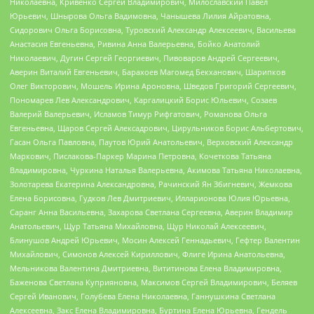
Николаевна, Кривенко Сергей Владимирович, Милославский Павел
Юрьевич, Шнырова Ольга Вадимовна, Чанышева Лилия Айратовна,
Сидорович Ольга Борисовна, Туровский Александр Алексеевич, Васильева
Анастасия Евгеньевна, Ривина Анна Валерьевна, Бойко Анатолий
Николаевич, Дугин Сергей Георгиевич, Пивоваров Андрей Сергеевич,
Аверин Виталий Евгеньевич, Барахоев Магомед Бекханович, Шарипков
Олег Викторович, Мошель Ирина Ароновна, Шведов Григорий Сергеевич,
Пономарев Лев Александрович, Каргалицкий Борис Юльевич, Созаев
Валерий Валерьевич, Исламов Тимур Рифгатович, Романова Ольга
Евгеньевна, Щаров Сергей Алексадрович, Цирульников Борис Альбертович,
Гасан Ольга Павловна, Паутов Юрий Анатольевич, Верховский Александр
Маркович, Пислакова-Паркер Марина Петровна, Кочеткова Татьяна
Владимировна, Чуркина Наталья Валерьевна, Акимова Татьяна Николаевна,
Золотарева Екатерина Александровна, Рачинский Ян Збигневич, Жемкова
Елена Борисовна, Гудков Лев Дмитриевич, Илларионова Юлия Юрьевна,
Саранг Анна Васильевна, Захарова Светлана Сергеевна, Аверин Владимир
Анатольевич, Щур Татьяна Михайловна, Щур Николай Алексеевич,
Блинушов Андрей Юрьевич, Мосин Алексей Геннадьевич, Гефтер Валентин
Михайлович, Симонов Алексей Кириллович, Флиге Ирина Анатольевна,
Мельникова Валентина Дмитриевна, Вититинова Елена Владимировна,
Баженова Светлана Куприяновна, Максимов Сергей Владимирович, Беляев
Сергей Иванович, Голубева Елена Николаевна, Ганнушкина Светлана
Алексеевна, Закс Елена Владимировна, Буртина Елена Юрьевна, Гендель