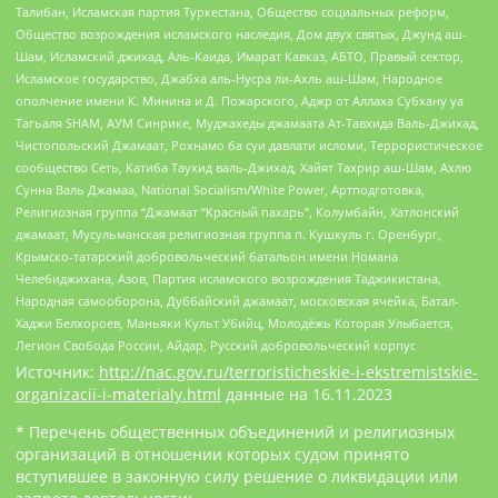
Талибан, Исламская партия Туркестана, Общество социальных реформ,
Общество возрождения исламского наследия, Дом двух святых, Джунд аш-
Шам, Исламский джихад, Аль-Каида, Имарат Кавказ, АБТО, Правый сектор,
Исламское государство, Джабха аль-Нусра ли-Ахль аш-Шам, Народное
ополчение имени К. Минина и Д. Пожарского, Аджр от Аллаха Субхану уа
Тагьаля SHAM, АУМ Синрике, Муджахеды джамаата Ат-Тавхида Валь-Джихад,
Чистопольский Джамаат, Рохнамо ба суи давлати исломи, Террористическое
сообщество Сеть, Катиба Таухид валь-Джихад, Хайят Тахрир аш-Шам, Ахлю
Сунна Валь Джамаа, National Socialism/White Power, Артподготовка,
Религиозная группа “Джамаат “Красный пахарь”, Колумбайн, Хатлонский
джамаат, Мусульманская религиозная группа п. Кушкуль г. Оренбург,
Крымско-татарский добровольческий батальон имени Номана
Челебиджихана, Азов, Партия исламского возрождения Таджикистана,
Народная самооборона, Дуббайский джамаат, московская ячейка, Батал-
Хаджи Белхороев, Маньяки Культ Убийц, Молодёжь Которая Улыбается,
Легион Свобода России, Айдар, Русский добровольческий корпус
Источник:
http://nac.gov.ru/terroristicheskie-i-ekstremistskie-
organizacii-i-materialy.html
данные на
16.11.2023
* Перечень общественных объединений и религиозных
организаций в отношении которых судом принято
вступившее в законную силу решение о ликвидации или