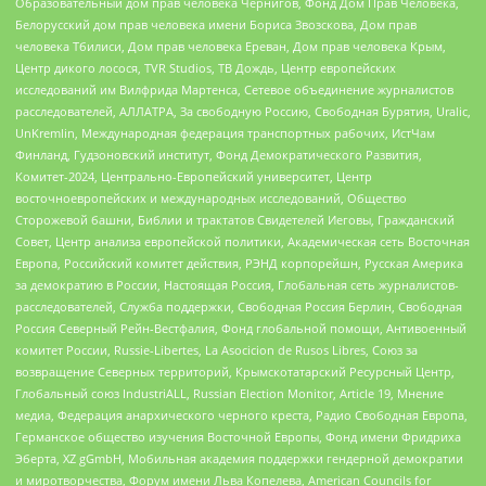
Образовательный дом прав человека Чернигов, Фонд Дом Прав Человека,
Белорусский дом прав человека имени Бориса Звозскова, Дом прав
человека Тбилиси, Дом прав человека Ереван, Дом прав человека Крым,
Центр дикого лосося, TVR Studios, ТВ Дождь, Центр европейских
исследований им Вилфрида Мартенса, Сетевое объединение журналистов
расследователей, АЛЛАТРА, За свободную Россию, Свободная Бурятия, Uralic,
UnKremlin, Международная федерация транспортных рабочих, ИстЧам
Финланд, Гудзоновский институт, Фонд Демократического Развития,
Комитет-2024, Центрально-Европейский университет, Центр
восточноевропейских и международных исследований, Общество
Сторожевой башни, Библии и трактатов Свидетелей Иеговы, Гражданский
Совет, Центр анализа европейской политики, Академическая сеть Восточная
Европа, Российский комитет действия, РЭНД корпорейшн, Русская Америка
за демократию в России, Настоящая Россия, Глобальная сеть журналистов-
расследователей, Служба поддержки, Свободная Россия Берлин, Свободная
Россия Северный Рейн-Вестфалия, Фонд глобальной помощи, Антивоенный
комитет России, Russie-Libertes, La Asocicion de Rusos Libres, Союз за
возвращение Северных территорий, Крымскотатарский Ресурсный Центр,
Глобальный союз IndustriALL, Russian Election Monitor, Article 19, Мнение
медиа, Федерация анархического черного креста, Радио Свободная Европа,
Германское общество изучения Восточной Европы, Фонд имени Фридриха
Эберта, XZ gGmbH, Мобильная академия поддержки гендерной демократии
и миротворчества, Форум имени Льва Копелева, American Councils for