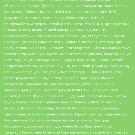
объединение Русские, Русское национальное объединение Атака, Мечеть
Мирмамеда, Община Коренного Русского народа г. Астрахани, ВОЛЯ,
Меджлис крымскотатарского народа, Рубеж Севера, ТОЙС, О
противодействии экстремистской деятельности, РЕВТАТПОД, Артподготовка,
Штольц, В честь иконы Божией Матери Державная, Сектор 16,
Независимость, Фирма, Молодежная правозащитная группа МПГ, Курсом
Правды и Единения, Каракольская инициативная группа, Автоград Крю,
Союз Славянских Сил Руси, Алля-Аят, Благотворительный пансионат Ак Умут,
Русская республика Русь, Арестантское уголовное единство, Башкорт, Нация
и свобода, Нация и свобода, W.H.С., Фалунь Дафа, Иртыш Ultras, Русский
Патриотический клуб-Новокузнецк/РПК, Сибирский державный союз, Фонд
борьбы с коррупцией, Фонд защиты прав граждан, Штабы Навального,
Совет граждан СССР Прикубанского округа г. Краснодара, Мужское
государство, Народное объединение русского движения, Народное
движение Адат, Народный совет граждан РСФСР СССР Архангельской
области, Проект Штурм, Граждане СССР, Держава Союз Советских Светлых
Родов, Совет Советских Социалистических Районов, Meta Platforms Inc,
Facebook, Instagram, WhatsApp, СИЧ-С14, Добровольческое Движение
Организации украинских националистов, Черный Комитет, Татарстанское
Региональное Всетатарское общественное движение, Невоград,
Молодежное Демократическое Движение Весна, Верховный Совет
Татарской Автономной Советской Социалистической Республики, Конгресс