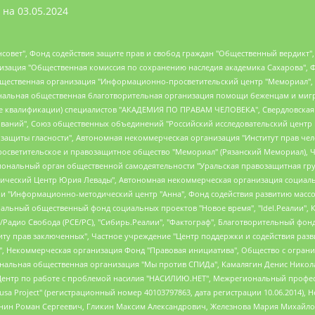
 на
03.05.2024
мная некоммерческая организация "Центр по работе с проблемой насилия "НАСИЛИЮ.НЕТ", Межрегиональный профессиональный союз работников здравоохранения "Альянс врачей", Юридическое лицо, зарегистрированное в Латвийской Республике, SIA "Medusa Project" (регистрационный номер 40103797863, дата регистрации 10.06.2014), Некоммерческая организация "Фонд по борьбе с коррупцией", Автономная некоммерческая организация "Институт права и публичной политики", Баданин Роман Сергеевич, Гликин Максим Александрович, Железнова Мария Михайловна, Лукьянова Юлия Сергеевна, Маетная Елизавета Витальевна, Маняхин Петр Борисович, Чуракова Ольга Владимировна, Ярош Юлия Петровна, Юридическое лицо "The Insider SIA", зарегистрированное в Риге, Латвийская Республика (дата регистрации 26.06.2015), являющееся администратором доменного имени интернет-издания "The Insider SIA", https://theins.ru, Постернак Алексей Евгеньевич, Рубин Михаил Аркадьевич, Анин Роман Александрович, Юридическое лицо Istories fonds, зарегистрированное в Латвийской Республике (регистрационный номер 50008295751, дата регистрации 24.02.2020), Великовский Дмитрий Александрович, Долинина Ирина Николаевна, Мароховская Алеся Алексеевна, Шлейнов Роман Юрьевич, Шмагун Олеся Валентиновна, Общество с ограниченной ответственностью "Альтаир 2021", Общество с ограниченной ответственностью "Вега 2021", Общество с ограниченной ответственностью "Главный редактор 2021", Общество с ограниченной ответственностью "Ромашки монолит", Важенков Артем Валерьевич, Ивановская областная общественная организация "Центр гендерных исследований", Гурман Юрий Альбертович, Медиапроект "ОВД-Инфо", Егоров Владимир Владимирович, Жилинский Владимир Александрович, Общество с ограниченной ответственностью "ЗП", Иванова София Юрьевна, Карезина Инна Павловна, Кильтау Екатерина Викторовна, Петров Алексей Викторович, Пискунов Сергей Евгеньевич, Смирнов Сергей Сергеевич, Тихонов Михаил Сергеевич, Общество с ограниченной ответственностью "ЖУРНАЛИСТ-ИНОСТРАННЫЙ АГЕНТ", Арапова Галина Юрьевна, Вольтская Татьяна Анатольевна, Американская компания "Mason G.E.S. Anonymous Foundation" (США), являющаяся владельцем интернет-издания https://mnews.world/, Компания "Stichting Bellingcat", зарегистрированная в Нидерландах (дата регистрации 11.07.2018), Захаров Андрей Вячеславович, Клепиковская Екатерина Дмитриевна, Общество с ограниченной ответственностью "МЕМО", Перл Роман Александрович, Симонов Евгений Алексеевич, Соловьева Елена Анатольевна, Сотников Даниил Владимирович, Сурначева Елизавета Дмитриевна, Автономная некоммерческая организация по защите прав человека и информированию населения "Якутия – Наше Мнение", Общество с ограниченной ответственностью "Москоу диджитал медиа", с 26.01.2023 Общество с ограниченной ответственностью "Чайка Белые сады", Ветошкина Валерия Валерьевна, Заговора Максим Александрович, Межрегиональное общественное движение "Российская ЛГБТ - сеть", Оленичев Максим Владимирович, Павлов Иван Юрьевич, Скворцова Елена Сергеевна, Общество с ограниченной ответственностью "Как бы инагент", Кочетков Игорь Викторович, Общество с ограниченной ответственностью "Честные выборы", Еланчик Олег Александрович, Общество с ограниченной ответственностью "Нобелевский призыв", Гималова Регина Эмилевна, Григорьев Андрей Валерьевич, Григорьева Алина Александровна, Ассоциация по содействию защите прав призывников, альтернативнослужащих и военнослужащих "Правозащитная группа "Гражданин.Армия.Право", Хисамова Регина Фаритовна, Автономная некоммерческая организация по реализации социально-правовых программ "Лилит", Дальн