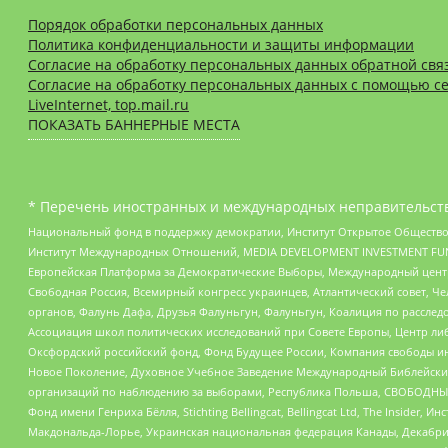
Порядок обработки персональных данных
Политика конфиденциальности и защиты информации
Согласие на обработку персональных данных обратной свя
Согласие на обработку персональных данных с помощью се
LiveInternet, top.mail.ru
ПОКАЗАТЬ БАННЕРНЫЕ МЕСТА
* Перечень иностранных и международных неправительств
Национальный фонд в поддержку демократии, Институт Открытое Общество
Институт Международных Отношений, MEDIA DEVELOPMENT INVESTMENT FUND,
Европейская Платформа за Демократические Выборы, Международный цент
Свободная Россия, Всемирный конгресс украинцев, Атлантический совет, Ч
органов, Фалунь Дафа, Друзья Фалуньгун, Фалуньгун, Коалиция по рассле
Ассоциация школ политических исследований при Совете Европы, Центр ли
Оксфордский российский фонд, Фонд Будущее России, Компания свободы ин
Новое Поколение, Духовное Учебное Заведение Международный Библейский
организаций по наблюдению за выборами, Республика Польша, СВОБОДНЫЙ
Фонд имени Генриха Бёлля, Stichting Bellingcat, Bellingcat Ltd, The Inside
Макдональда-Лорье, Украинская национальная федерация Канады, Декабрис