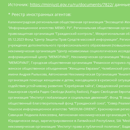
Источник:
https://minjust.gov.ru/ru/documents/7822/
данные
* Реестр иностранных агентов:
Калининградская региональная общественная организация "Экозащита!-Женсовет", Фонд содействия защите прав и свобод граждан "Общественный вердикт", Фонд "Институт Развития Свободы Информации", Частное учреждение "Информационное агентство МЕМО. РУ", Региональная общественная организация "Общественная комиссия по сохранению наследия академика Сахарова", Фонд поддержки свободы прессы, Санкт-Петербургская общественная правозащитная организация "Гражданский контроль", Межрегиональная общественная организация "Информационно-просветительский центр "Мемориал", Региональный Фонд "Центр Защиты Прав Средств Массовой Информации", с 05.12.2023 Фонд "Центр Защиты Прав Средств массовой информации", Региональная общественная благотворительная организация помощи беженцам и мигрантам "Гражданское содействие", Негосударственное образовательное учреждение дополнительного профессионального образования (повышение квалификации) специалистов "АКАДЕМИЯ ПО ПРАВАМ ЧЕЛОВЕКА", Свердловская региональная общественная организация "Сутяжник", Автономная некоммерческая организация "Центр независимых социологических исследований", Союз общественных объединений "Российский исследовательский центр по правам человека", Региональное общественное учреждение научно-информационный центр "МЕМОРИАЛ", Некоммерческая организация "Фонд защиты гласности", Автономная некоммерческая организация "Институт прав человека", Городская общественная организация "Екатеринбургское общество "МЕМОРИАЛ", Городская общественная организация "Рязанское историко-просветительское и правозащитное общество "Мемориал" (Рязанский Мемориал), Челябинский региональный орган общественной самодеятельности – женское общественное объединение "Женщины Евразии", Челябинский региональный орган общественной самодеятельности "Уральская правозащитная группа", Фонд содействия защите здоровья и социальной справедливости имени Андрея Рылькова, Автономная Некоммерческая Организация "Аналитический Центр Юрия Левады", Автономная некоммерческая организация социальной поддержки населения "Проект Апрель", Региональная общественная организация помощи женщинам и детям, находящимся в кризисной ситуации "Информационно-методический центр "Анна", Фонд содействия развитию массовых коммуникаций и правовому просвещению "Так-так-Так", Фонд содействия устойчивому развитию "Серебряная тайга", Свердловский региональный общественный фонд социальных проектов "Новое время", "Idel.Реалии", Кавказ.Реалии, Крым.Реалии, Телеканал Настоящее Время, Татаро-башкирская служба Радио Свобода (Azatliq Radiosi), Радио Свободная Европа/Радио Свобода (PCE/PC), "Сибирь.Реалии", "Фактограф", Благотворительный фонд помощи осужденным и их семьям, Автономная некоммерческая организация "Институт глобализации и социальных движений", Фонд "В защиту прав заключенных", Частное учреждение "Центр поддержки и содействия развитию средств массовой информации", Пензенский региональный общественный благотворительный фонд "Гражданский союз", "Север.Реалии", Некоммерческая организация Фонд "Правовая инициатива", Общество с ограниченной ответственностью "Радио Свободная Европа/Радио Свобода", Чешское информационное агентство "MEDIUM-ORIENT", Красноярская региональная общественная организация "Мы против СПИДа", Камалягин Денис Николаевич, Маркелов Сергей Евгеньевич, Пономарев Лев Александрович, Савицкая Людмила Алексеевна, Автоно