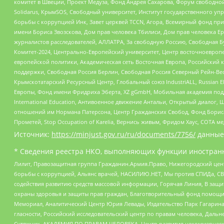
комитет в Швеции, Проект Медуза, Фонд Андрея Сахарова, Форум свободной 
Solidarus, КрымSOS, Свободный университет, Институт государственного у
борьбы с коррупцией Инк, Завет церквей TCCN, Агора, Всемирный фонд при
имени Бориса Звозскова, Дом прав человека Тбилиси, Дом прав человека Ер
журналистов расследователей, АЛЛАТРА, За свободную Россию, Свободная Б
Комитет-2024, Центрально-Европейский университет, Центр восточноевроп
европейской политики, Академическая сеть Восточная Европа, Российский к
поддержки, Свободная Россия Берлин, Свободная Россия Северный Рейн-Вест
Крымскотатарский Ресурсный Центр, Глобальный союз IndustriALL, Russian E
Европы, Фонд имени Фридриха Эберта, XZ gGmbH, Мобильная академия поддержк
International Education, Антивоенное движение Антальи, Открытый диало
отношений им Нормана Патерсона, Центр Гражданских Свобод, Фонд Бориса
Прометей, Stop Occupation of Karelia, Вернись живым, Фридом Хаус, СОТА 
Источник:
https://minjust.gov.ru/ru/documents/7756/
данные
* Сведения реестра НКО, выполняющих функции иностранн
Лилит, Правозащитная группа Гражданин.Армия.Право, Нижегородский цент
борьбы с коррупцией, Альянс врачей, НАСИЛИЮ.НЕТ, Мы против СПИДа, СВЕ
содействия развитию средств массовой информации, Горячая Линия, В защ
охраны здоровья и защиты прав граждан, Благотворительный фонд помощи ос
Мемориал, Аналитический Центр Юрия Левады, Издательство Парк Гагарина
гласности, Российский исследовательский центр по правам человека, Даль
Сутяжник, АКАДЕМИЯ ПО ПРАВАМ ЧЕЛОВЕКА, Центр развития некоммерческих