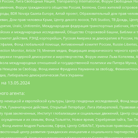
России, Лига Свободных Наций, Transparеncy International, Форум Свободных Н
правления, Форум гражданского общества Россия, Беллона, Союз жителей острово
роды, BDR Novaja Gazeta-Europe, Алтай проект, Образовательный дом прав челов
еван, Дом прав человека Крым, Центр дикого лосося, TVR Studios, ТВ Дождь, Це
урятия, Uralic, UnKremlin, Международная федерация транспортных рабочих, Ист
ейских и международных исследований, Общество Сторожевой башни, Библии и тр
омитет действия, РЭНД корпорейшн, Русская Америка за демократию в России, Н
фалия, Фонд глобальной помощи, Антивоенный комитет России, Russie-Libertes, L
lection Monitor, Article 19, Мнение медиа, Федерация анархического черного кр
и гендерной демократии и миротворчества, Форум имени Льва Копелева, American C
г, Школа международных отношений и государственной политики им Питера Мунка
 Немцова за Свободу, Фонд имени Фридриха Науманна за свободу, Феминистско
медиа, Либерально-демократическая Лига Украины
 на
13.05.2024
ого агента:
р немецкой и европейской культуры, Центр гендерных исследований, Фонд защи
ЧА, Гуманитарное действие, Открытый Петербург, Лига Избирателей, Правовая 
иту прав заключенных, Институт глобализации и социальных движений, Центр 
ужденным и их семьям, Фонд Тольятти, Новое время, Серебряная тайга, Так-Так-
, Фонд имени Андрея Рылькова, Сфера, Центр СИБАЛЬТ, Уральская правозащитна
невосточный центр развития гражданских инициатив и социального партнерства, 
 организаций, Частное учреждение в Калининграде Совета Министров северных 