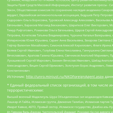
Защиты Прав Средств Массовой Информации, Институт развития прессы - Си
Закон, Общественная комиссия по сохранению наследия академика Сахаров
вердикт, Евразийская антимонопольная ассоциация, Бедушев Петр Петрови
Сидорович Ольга Борисовна, Туровский Александр Алексеевич, Васильева А
Евгеньевич, Барахоев Магомед Бекханович, Шарипков Олег Викторович, М
Тимур Рифгатович, Романова Ольга Евгеньевна, Щаров Сергей Алексадрови
Петровна, Кочеткова Татьяна Владимировна, Чуркина Наталья Валерьевна, 
Илларионова Юлия Юрьевна, Саранг Анна Васильевна, Захарова Светлана 
Гефтер Валентин Михайлович, Симонов Алексей Кириллович, Флиге Ирина 
Беляев Сергей Иванович, Голубева Елена Николаевна, Ганнушкина Светлана
Вячеславович, Арапова Галина Юрьевна, Свечников Анатолий Мариевич, П
Лукашевский Сергей Маркович, Бахмин Вячеслав Иванович, Шабад Анатоли
Александрович, Вицин Сергей Ефимович, Золотухин Борис Андреевич, Леви
Константинович
Источник:
http://unro.minjust.ru/NKOForeignAgent.aspx
данн
* Единый федеральный список организаций, в том числе и
террористическими:
Высший военный Маджлисуль Шура Объединенных сил моджахедов Кавказа, Ко
Лашкар-И-Тайба, Исламская группа, Движение Талибан, Исламская партия Т
Имарат Кавказ, АБТО, Правый сектор, Исламское государство, Джабха аль-
Ат-Тавхида Валь-Джихад, Чистопольский Джамаат, Рохнамо ба суи давлати и