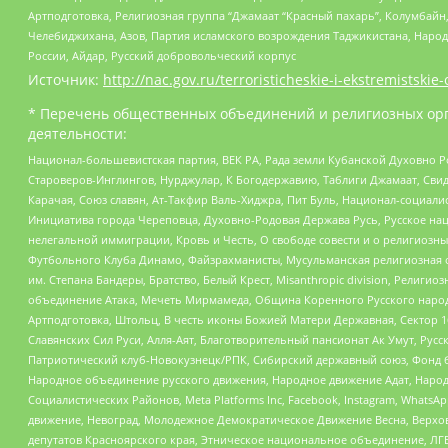
Артподготовка, Религиозная группа “Джамаат “Красный пахарь”, Колумбайн
Челебиджихана, Азов, Партия исламского возрождения Таджикистана, Народ
России, Айдар, Русский добровольческий корпус
Источник:
http://nac.gov.ru/terroristicheskie-i-ekstremistskie-
* Перечень общественных объединений и религиозных орг
деятельности:
Национал-большевистская партия, ВЕК РА, Рада земли Кубанской Духовно
Староверов-Инглингов, Нурджулар, К Богодержавию, Таблиги Джамаат, Сви
Карачая, Союз славян, Ат-Такфир Валь-Хиджра, Пит Буль, Национал-социал
Инициатива города Череповца, Духовно-Родовая Держава Русь, Русское н
нелегальной иммиграции, Кровь и Честь, О свободе совести и о религиоз
Футбольного Клуба Динамо, Файзрахманисты, Мусульманская религиозная о
им. Степана Бандеры, Братство, Белый Крест, Misanthropic division, Рели
объединение Атака, Мечеть Мирмамеда, Община Коренного Русского народа
Артподготовка, Штольц, В честь иконы Божией Матери Державная, Сектор 1
Славянских Сил Руси, Алля-Аят, Благотворительный пансионат Ак Умут, Русск
Патриотический клуб-Новокузнецк/РПК, Сибирский державный союз, Фонд б
Народное объединение русского движения, Народное движение Адат, Народ
Социалистических Районов, Meta Platforms Inc, Facebook, Instagram, Wha
движение, Невоград, Молодежное Демократическое Движение Весна, Верхов
депутатов Красноярского края, Этническое национальное объединение, ЛГ