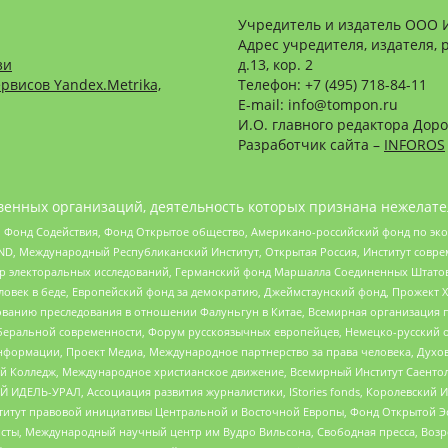
Учредитель и издатель ООО 
Адрес учредителя, издателя, р
зи
д.13, кор. 2
рвисов Yandex.Metrika,
Телефон: +7 (495) 718-84-11
E-mail: info@tompon.ru
И.О. главного редактора Доро
Разработчик сайта –
INFOROS
енных организаций, деятельность которых признана нежелате
 Фонд Содействия, Фонд Открытое общество, Американо-российский фонд по э
 Международный Республиканский Институт, Открытая Россия, Институт совре
р электоральных исследований, Германский фонд Маршалла Соединенных Штатов
еловек в беде, Европейский фонд за демократию, Джеймстаунский фонд, Прожект
дованию преследования в отношении Фалуньгун в Китае, Всемирная организация 
беральной современности, Форум русскоязычных европейцев, Немецко-русский о
формации, Проект Медиа, Международное партнерство за права человека, Духов
 Колледж, Международное христианское движение, Всемирный Институт Саентол
 ИДЕЛЬ-УРАЛ, Ассоциация развития журналистики, IStories fonds, Королевск
r, Институт правовой инициативы Центральной и Восточной Европы, Фонд Открытой Э
ты, Международный научный центр им Вудро Вильсона, Свободная пресса, Возро