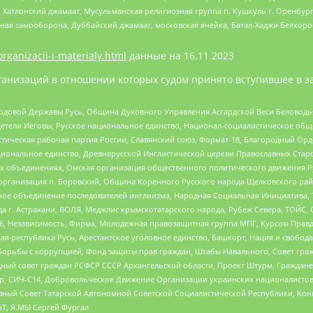
, Хатлонский джамаат, Мусульманская религиозная группа п. Кушкуль г. Оренбу
ная самооборона, Дуббайский джамаат, московская ячейка, Батал-Хаджи Белхор
organizacii-i-materialy.html
данные на
16.11.2023
анизаций в отношении которых судом принято вступившее в з
 Родовой Державы Русь, Община Духовного Управления Асгардской Веси Беловод
детели Иеговы, Русское национальное единство, Национал-социалистическое об
истическая рабочая партия России, Славянский союз, Формат-18, Благородный Ор
ациональное единство, Древнерусской Инглистической церкви Православных Ста
ных объединениях, Омская организация общественного политического движения Р
рганизация п. Боровский, Община Коренного Русского народа Щелковского район
гиозное объединение последователей инглиизма, Народная Социальная Инициатива,
 г. Астрахани, ВОЛЯ, Меджлис крымскотатарского народа, Рубеж Севера, ТОЙС, 
6, Независимость, Фирма, Молодежная правозащитная группа МПГ, Курсом Правд
ая республика Русь, Арестантское уголовное единство, Башкорт, Нация и свобода,
орьбы с коррупцией, Фонд защиты прав граждан, Штабы Навального, Совет гражд
ный совет граждан РСФСР СССР Архангельской области, Проект Штурм, Граждане 
tsApp, СИЧ-С14, Добровольческое Движение Организации украинских националисто
ный Совет Татарской Автономной Советской Социалистической Республики, Кон
БТ, Я.МЫ Сергей Фургал