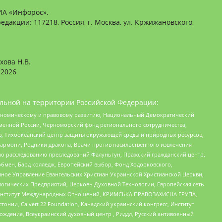
ИА «Инфорос».
едакции: 117218, Россия, г. Москва, ул. Кржижановского,
хова Н.В.
2026
льной на территории Российской Федерации:
кономическому и правовому развитию, Национальный Демократический
менной России, Черноморский фонд регионального сотрудничества,
, Тихоокеанский центр защиты окружающей среды и природных ресурсов,
 Хармони, Родники дракона, Врачи против насильственного извлечения
по расследованию преследований Фалуньгун, Пражский гражданский центр,
бмен, Бард колледж, Европейский выбор, Фонд Ходорковского,
ное Управление Евангельских Христиан Украинской Христианской Церкви,
огических Предприятий, Церковь Духовной Технологии, Европейская сеть
ий Институт Международных Отношений, КРИМСЬКА ПРАВОЗАХИСНА ГРУПА,
стонии, Calvert 22 Foundation, Канадский украинский конгресс, Институт
ждение, Всеукраинский духовный центр , Риддл, Русский антивоенный