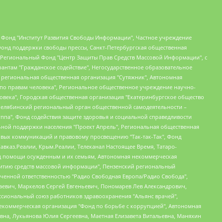
евосточное общественное движение "Маяк", Санкт-Петербургская ЛГБТ-инициативная группа "Выход", Инициативная группа ЛГБТ+ "Реверс", Алексеев Андрей Викторович, Бекбулатова Таисия Львовна, Беляев Иван Михайлович, Владыкина Елена Сергеевна, Гельман Марат Александрович, Никульшина Вероника Юрьевна, Толоконникова Надежда Андреевна, Шендерович Виктор Анатольевич, Общество с ограниченной ответственностью "Данное сообщение", Общество с ограниченной ответственностью Издательский дом "Новая глава", Айнбиндер Александра Александровна, Московский комьюнити-центр для ЛГБТ+инициатив, Благотворительный фонд развития филантропии, Deutsche Welle (Германия, Kurt-Schumacher-Strasse 3, 53113 Bonn), Борзунова Мария Михайловна, Воробьев Виктор Викторович, Голубева Анна Львовна, Константинова Алла Михайловна, Малкова Ирина Владимировна, Мурадов Мурад Абдулгалимович, Осетинская Елизавета Николаевна, Понасенков Евгений Николаевич, Ганапольский Матвей Юрьевич, Киселев Евгений Алексеевич, Борухович Ирина Григорьевна, Дремин Иван Тимофеевич, Дубровский Дмитрий Викторович, Красноярская региональная общественная организация поддержки и развития альтернативных образовательных технологий и межкультурных коммуникаций "ИНТЕРРА", Маяковская Екатерина Алексеевна, Фейгин Марк Захарович, Филимонов Андрей Викторович, Дзугкоева Регина Николаевна, Доброхотов Роман Александрович, Дудь Юрий Александрович, Елкин Сергей Владимирович, Кругликов Кирилл Игоревич, Сабунаева Мария Леонидовна, Семенов Алексей Владимирович, Шаинян Карен Багратович, Шульман Екатерина Михайловна, Асафьев Артур Валерьевич, Вахштайн Виктор Семенович, Венедиктов Алексей Алексеевич, Лушникова Екатерина Евгеньевна, Волков Леонид Михайлович, Невзоров Александр Глебович, Пархоменко Сергей Борисович, Сироткин Ярослав Николаевич, Кара-Мурза Владимир Владимирович, Баранова Наталья Владимировна, Гозман Леонид Яковлевич, Кагарлицкий Борис Юльевич, Климарев Михаил Валерьевич, Милов Владимир Станиславович, Автономная некоммерческая организация Краснодарский центр современного искусства "Типография", Моргенштерн Алишер Тагирович, Соболь Любовь Эдуардовна, Общество с ограниченной ответственностью "ЛИЗА НОРМ", Каспаров Гарри Кимович, Ходорковский Михаил Борисович, Общество с ограниченной ответственностью "Апрельские тезисы", Данилович Ирина Брониславовна, Кашин Олег Владимирович, Петров Николай Владимирович, Пивоваров Алексей Владимирович, Соколов Михаил Владимирович, Цветкова Юлия Владимировна, Чичваркин Евгений Александрович, Комитет против пыток/Команда против пыток, Общество с ограниченной ответственностью "Первый научный", Общество с ограниченной ответственностью "Вертолет и ко", Белоцерковская Вероника Борисовна, Кац Максим Евгеньевич, Лазарева Татьяна Юрьевна, Шаведдинов Руслан Табризович, Яшин Илья Валерьевич, Общество с ограниченной ответственностью "Иноагент ААВ", Алешковский Дмитрий Петрович, Альбац Евгения Марковна, Быков Дмитрий Львович, Галямина Юлия Евгеньевна, Лойко Сергей Леонидович, Мартынов Кирилл Константинович, Медведев Сергей Александрович, Крашенинников Федор Геннадиевич, Гордеева Катерина Вл