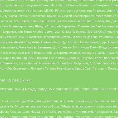
бирь, Частное учреждение в Санкт-Петербурге Совета Министров Северных Стра
а, Информационное агентство МЕМО. РУ, Институт региональной прессы, Инсти
ч, Дзугкоева Регина Николаевна, Кривенко Сергей Владимирович, Милославски
настасия Евгеньевна, Ривина Анна Валерьевна, Бойко Анатолий Николаевич, Дуг
ошель Ирина Ароновна, Шведов Григорий Сергеевич, Пономарев Лев Александро
ч, Цирульников Борис Альбертович, Гасан Ольга Павловна, Паутов Юрий Анато
Акимова Татьяна Николаевна, Золотарева Екатерина Александровна, Рачинский Я
Сергеевна, Аверин Владимир Анатольевич, Щур Татьяна Михайловна, Щур Никола
Анатольевна, Мельникова Валентина Дмитриевна, Вититинова Елена Владимировн
 Алексеевна, Закс Елена Владимировна, Буртина Елена Юрьевна, Гендель Людмил
рохоров Вадим Юрьевич, Шахова Елена Владимировна, Подузов Сергей Васильеви
й Ефимович, Сухих Дарья Николаевна, Орлов Олег Петрович, Добровольская Анн
нсон Лев Семенович, Локшина Татьяна Иосифовна, Орлов Олег Петрович, Поляк
ые на
24.03.2022
ностранных и международных организаций, признанных в соотв
нгресс народов Ичкерии и Дагестана, База, Асбат аль-Ансар, Священная война,
уркестана, Общество социальных реформ, Общество возрождения исламского насл
Нусра ли-Ахль аш-Шам, Народное ополчение имени К. Минина и Д. Пожарского, Ад
сломи, Террористическое сообщество Сеть, Катиба Таухид валь-Джихад, Хайят Тах