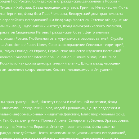
ародов ПостРоссии, Солидарность с гражданским движением в России –
в Тисима и Хабомаи, Съезд народных депутатов, Гринпис Интернешнл, Фонд
ека Чернигов, Фонд Дом Прав Человека, Белорусский дом прав человека
нтр европейских исследований им Вилфрида Мартенса, Сетевое объединение
Чам Финланд, Гудзоновский институт, Фонд Демократического Развития,
актатов Свидетелей Иеговы, Гражданский Совет, Центр анализа
астоящая Россия, Глобальная сеть журналистов-расследователей, Служба
a Asocicion de Rusos Libres, Союз за возвращение Северных территорий,
еста, Радио Свободная Европа, Германское общество изучения Восточной
ouncils for International Education, Cultural Vistas, Institute of
, Российско-канадский демократический альянс, Школа международных
е антивоенное сопротивление, Комитет независимости Ингушетии,
ты прав граждан Штаб, Институт права и публичной политики, Фонд
инициатива, Гражданский Союз, Хасдей Ерушалаим, Центр поддержки и
социально-информационных инициатив Действие, Благотворительный фонд
Так, Сова, центр Анна, Проект Апрель, Самарская губерния, Эра здоровья,
я группа, Женщины Евразии, Институт прав человека, Фонд защиты
Гражданское действие, Центр независимых социологических исследований,
стран, Гражданское содействие, Трансперенси Интернешнл-Р, Центр