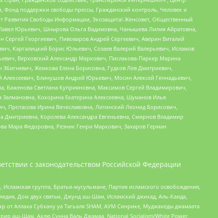
н, Фонд поддержки свободы прессы, Гражданский контроль, Человек и
тут Развития Свободы Информации, Экозащита!-Женсовет, Общественный
й Павел Юрьевич, Шнырова Ольга Вадимовна, Чанышева Лилия Айратовна,
ин Сергей Георгиевич, Пивоваров Андрей Сергеевич, Аверин Виталий
вич, Каргалицкий Борис Юльевич, Созаев Валерий Валерьевич, Исламов
льевич, Верховский Александр Маркович, Пислакова-Паркер Марина
н Збигневич, Жемкова Елена Борисовна, Гудков Лев Дмитриевич,
й Алексеевич, Блинушов Андрей Юрьевич, Мосин Алексей Геннадьевич,
а, Баженова Светлана Куприяновна, Максимов Сергей Владимирович,
а Залмановна, Кокорина Екатерина Алексеевна, Шуманов Илья
ч, Протасова Ирина Вячеславовна, Литинский Леонид Борисович,
а Дмитриевна, Королева Александра Евгеньевна, Смирнов Владимир
ова Мара Федоровна, Резник Генри Маркович, Захаров Герман
етствии с законодательством Российской Федерации
 Исламская группа, Братья-мусульмане, Партия исламского освобождения,
едия, Дом двух святых, Джунд аш-Шам, Исламский джихад, Аль-Каида,
жр от Аллаха Субхану уа Тагьаля SHAM, АУМ Синрике, Муджахеды джамаата
рир аш-Шам, Ахлю Сунна Валь Джамаа, National Socialism/White Power,