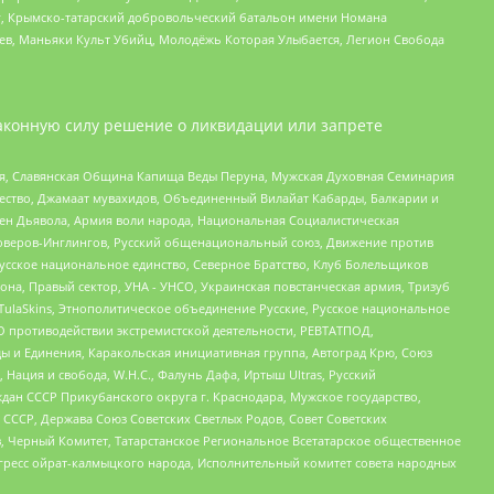
рг, Крымско-татарский добровольческий батальон имени Номана
оев, Маньяки Культ Убийц, Молодёжь Которая Улыбается, Легион Свобода
аконную силу решение о ликвидации или запрете
ья, Славянская Община Капища Веды Перуна, Мужская Духовная Семинария
щество, Джамаат мувахидов, Объединенный Вилайат Кабарды, Балкарии и
ден Дьявола, Армия воли народа, Национальная Социалистическая
роверов-Инглингов, Русский общенациональный союз, Движение против
усское национальное единство, Северное Братство, Клуб Болельщиков
а, Правый сектор, УНА - УНСО, Украинская повстанческая армия, Тризуб
 TulaSkins, Этнополитическое объединение Русские, Русское национальное
О противодействии экстремистской деятельности, РЕВТАТПОД,
ы и Единения, Каракольская инициативная группа, Автоград Крю, Союз
 Нация и свобода, W.H.С., Фалунь Дафа, Иртыш Ultras, Русский
ан СССР Прикубанского округа г. Краснодара, Мужское государство,
СССР, Держава Союз Советских Светлых Родов, Совет Советских
в, Черный Комитет, Татарстанское Региональное Всетатарское общественное
гресс ойрат-калмыцкого народа, Исполнительный комитет совета народных