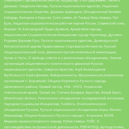
Семинария Староверов-Инглингов, Нурджулар, К Богодержавию, Таблиги
Джамаат, Свидетели Иеговы, Русское национальное единство, Национал-
социалистическое общество, Джамаат мувахидов, Объединенный Вилайат
Кабарды, Балкарии и Карачая, Союз славян, Ат-Такфир Валь-Хиджра, Пит
Буль, Национал-социалистическая рабочая партия России, Славянский союз,
Формат-18, Благородный Орден Дьявола, Армия воли народа,
Национальная Социалистическая Инициатива города Череповца, Духовно-
Родовая Держава Русь, Русское национальное единство, Древнерусской
Инглистической церкви Православных Староверов-Инглингов, Русский
общенациональный союз, Движение против нелегальной иммиграции,
Кровь и Честь, О свободе совести и о религиозных объединениях, Омская
организация общественного политического движения Русское
национальное единство, Северное Братство, Клуб Болельщиков
Футбольного Клуба Динамо, Файзрахманисты, Мусульманская религиозная
организация п. Боровский, Община Коренного Русского народа
Щелковского района, Правый сектор, УНА - УНСО, Украинская
повстанческая армия, Тризуб им. Степана Бандеры, Братство, Белый Крест,
Misanthropic division, Религиозное объединение последователей инглиизма,
Народная Социальная Инициатива, TulaSkins, Этнополитическое
объединение Русские, Русское национальное объединение Атака, Мечеть
Мирмамеда, Община Коренного Русского народа г. Астрахани, ВОЛЯ,
Меджлис крымскотатарского народа, Рубеж Севера, ТОЙС, О
противодействии экстремистской деятельности, РЕВТАТПОД, Артподготовка,