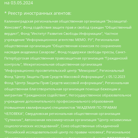
на
03.05.2024
* Реестр иностранных агентов:
Калининградская региональная общественная организация "Экозащита!-Женсовет", Фонд содействия защите прав и свобод граждан "Общественный вердикт", Фонд "Институт Развития Свободы Информации", Частное учреждение "Информационное агентство МЕМО. РУ", Региональная общественная организация "Общественная комиссия по сохранению наследия академика Сахарова", Фонд поддержки свободы прессы, Санкт-Петербургская общественная правозащитная организация "Гражданский контроль", Межрегиональная общественная организация "Информационно-просветительский центр "Мемориал", Региональный Фонд "Центр Защиты Прав Средств Массовой Информации", с 05.12.2023 Фонд "Центр Защиты Прав Средств массовой информации", Региональная общественная благотворительная организация помощи беженцам и мигрантам "Гражданское содействие", Негосударственное образовательное учреждение дополнительного профессионального образования (повышение квалификации) специалистов "АКАДЕМИЯ ПО ПРАВАМ ЧЕЛОВЕКА", Свердловская региональная общественная организация "Сутяжник", Автономная некоммерческая организация "Центр независимых социологических исследований", Союз общественных объединений "Российский исследовательский центр по правам человека", Региональное общественное учреждение научно-информационный центр "МЕМОРИАЛ", Некоммерческая организация "Фонд защиты гласности", Автономная некоммерческая организация "Институт прав человека", Городская общественная организация "Екатеринбургское общество "МЕМОРИАЛ", Городская общественная организация "Рязанское историко-просветительское и правозащитное общество "Мемориал" (Рязанский Мемориал), Челябинский региональный орган общественной самодеятельности – женское общественное объединение "Женщины Евразии", Челябинский региональный орган общественной самодеятельности "Уральская правозащитная группа", Фонд содействия защите здоровья и социальной справедливости имени Андрея Рылькова, Автономная Некоммерческая Организация "Аналитический Центр Юрия Левады", Автономная некоммерческая организация социальной поддержки населения "Проект Апрель", Региональная общественная организация помощи женщинам и детям, находящимся в кризисной ситуации "Информационно-методический центр "Анна", Фонд содействия развитию массовых коммуникаций и правовому просвещению "Так-так-Так", Фонд содействия устойчивому развитию "Серебряная тайга", Свердловский региональный общественный фонд социальных проектов "Новое время", "Idel.Реалии", Кавказ.Реалии, Крым.Реалии, Телеканал Настоящее Время, Татаро-башкирская служба Радио Свобода (Azatliq Radiosi), Радио Свободная Европа/Радио Свобода (PCE/PC), "Сибирь.Реалии", "Фактограф", Благотворительный фонд помощи осужденным и их семьям, Автономная некоммерческая организация "Институт глобализации и социальных движений", Фонд "В защиту прав заключенных", Частное учреждение "Центр поддержки и содействия развитию средств массовой информации", Пензенский региональный общественный благотворительный фонд "Гражданский союз", "Север.Реалии", Некоммерческая организация Фонд "Правовая инициатива", Общество с ограниченной ответственностью "Радио Свободная Европа/Радио Свобода", Чешское информационное агентство "MEDIUM-ORIENT", Красноярская региональная общественная организация "Мы против СПИДа", Камалягин Денис Николаевич, Маркелов Сергей Евгеньевич, Пономарев Лев Александрович, Савицкая Людмила Алексеевна, Автономная некоммерческая организация "Центр по работе с проблемой насилия "НАСИЛИЮ.НЕТ", Межрегиональный профессиональный союз работников здравоохранения "Альянс врачей", Юридическое лицо, зарегистрированное в Латвийской Республике, SIA "Medusa Project" (регистрационный номер 40103797863, дата регистрации 10.06.2014), Некоммерческая организация "Фонд по борьбе с коррупцией", Автономная некоммерческая организация "Институт права и публичной политики", Баданин Роман Сергеевич, Гликин Максим Александрович, Железнова Мария Михайловна, Лукьянова Юлия Сергеевна, Маетная Елизавета Витальевна, Маняхин Петр Борисович, Чуракова Ольга Владимировна, Ярош Юлия Петровна, Юридическое лицо "The Insider SIA", зарегистрированное в Риге, Латвийская Республика (дата регистрации 26.06.2015), являющееся администратором доменного имени интернет-издания "The Insider SIA", https://theins.ru, Постернак Алексей Евгеньевич, Рубин Михаил Аркадьевич, Анин Роман Александрович, Юридическое лицо Istories fonds, зарегистрированное в Латвийской Республике (регистрационный номер 50008295751, дата регистрации 24.02.2020), Великовский Дмитрий Александрович, Долинина Ирина Николаевна, Мароховская Алеся Алексеевна, Шлейнов Роман Юрьевич, Шмагун Олеся Валентиновна, Общество с ограниченной ответственностью "Альтаир 2021", Общество с ограниченной ответственностью "Вега 2021", Общество с ограниченной ответственностью "Главный редактор 2021", Общество с ограниченной ответственностью "Ромашки монолит", Важенков Артем Валерьевич, Ивановская областная общественная организация "Центр гендерных исследований", Гурман Юрий Альбертович, Медиапроект "ОВД-Инфо", Егоров Владимир Владимирович, Жилинский Владимир Александрович, Общество с ограниченной ответственностью "ЗП", Иванова София Юрьевна, Карезина Инна Павловна, Кильтау Екатерина Викторовна, Петров Алексей Викторович, Пискунов Сергей Евгеньевич, Смирнов Сергей Сергеевич, Тихонов Михаил Сергеевич, Общество с ограниченной ответственностью "ЖУРНАЛИСТ-ИНОСТРАННЫЙ АГЕНТ", Арапова Галина Юрьевна, Вольтская Татьяна Анатольевна, Американская компания "Mason G.E.S. Anonymous Foundation" (США), являющаяся владельцем интернет-издания https://mnews.world/, Компания "Stichting Bellingcat", зарегистрированная в Нидерландах (дата регистрации 11.07.2018), Захаров Андрей Вячеславович, Клепиковская Екатерина Дмитриевна, Общество с ограниченной ответственностью "МЕМО", Перл Роман Александрович, Симонов Евгений Алексеевич, Соловьева Елена Анатольевна, Сотников Даниил Владимирович, Сурначева Елизавета Дмитриевна, Автономная некоммерческая организация по защите прав человека и информированию населения "Якутия – Наше Мнение", Общество с ограниченной ответственностью "Москоу диджитал медиа", с 26.01.2023 Общество с ограниченной ответственностью "Чайка Белые сады", Ветошкина Валерия Валерьевна, Заговора Максим Александрович, Межрегиональное общественное движение "Российская ЛГБТ - сеть", Оленичев Максим Владимирович, Павлов Иван Юрьевич, Скворцова Елена Сергеевна, Общество с ограниченной ответственностью "Как бы инагент", Кочетков Игорь Викторович, Общество с ограниченной ответственностью "Честные выборы", Еланчик Олег Александрович, Общество с ограниченной ответственностью "Нобелевский призыв", Гималова Регина Эмилевна, Григорьев Андрей Валерьевич, Григорьева Алина Александровна, Ассоциация по содействию защите прав призывников, альтернативнослужащих и военнослужащих "Правозащитная группа "Гражданин.Армия.Право", Хисамова Регина Фаритовна, Автономная некоммерческая организация по реализации социально-правовых программ "Лилит", Дальневосточное общественное движение "Маяк", Санкт-Петербургская ЛГБТ-инициативная группа "Выход", Инициативная группа ЛГБТ+ "Реверс", Алексеев Андрей Викторович, Бекбулатова Таисия Львовна, Беляев Иван Михайлович, Владыкина Елена Сергеевна, Гельман Марат Александрович, Никульшина Вероника Юрьевна, Толоконникова Надежда Андреевна, Шендерович Виктор Анатольевич, Общество с ограниченной ответственностью "Данное сообщение", Общество с ограниченной ответственностью Издательский дом "Новая глава", Айнбиндер Александра Александровна, Московский комьюнити-центр для ЛГБТ+инициатив, Благотворительный фонд развития филантропии, Deutsche Welle (Германия, Kurt-Schumacher-Strasse 3, 53113 Bonn), Борзунова Мария Михайловна, Воробьев Виктор Викторович, Голубева Анна Львовна, Константинова Алла Михайловна, Малкова Ирина Владимировна, Мурадов Мурад Абдулгалимович, Осетинская Елизавета Николаевна, Понасенков Евгений Николаевич, Ганапольский Матвей Юрьевич, Киселев Евгений Алексеевич, Борухович Ирина Григорьевна, Дремин Иван Тимофеевич, Дубровский Дмитрий Викторович, Красноярская региональная общественная организация поддержки и развития альтернативных образовательных технологий и межкультурных коммуникаций "ИНТЕРРА", Маяковская Екатерина Алексеевна, Фейгин Марк Захарович, Филимонов Андрей Викторович, Дзугкоева Регина Николаевна, Доброхотов Роман Александрович, Дудь Юрий Александрович, Елкин Сергей Владимирович, Кругликов Кирилл Игоревич, Сабунаева Мария Леонидовна, Семенов Алексей Владимирович, Шаинян Карен Багратович, Шульман Екатерина Михайловна, Асафьев Артур Валерьевич, Вахштайн Виктор Семенович, Венедиктов Алексей Алексеевич, Лушникова Екатерина Евгеньевна, Волков Леонид Михайлович, Невзоров Александр Глебович, Пархоменко Сергей Борисович, Сироткин Ярослав Николаевич, Кара-Мурза Владимир Владимирович, Баранова Наталья Владимировна, Гозман Леонид Яковлевич, Кагарлицкий Борис Юльевич, Климарев Михаил Валерьевич, Милов Владимир Станиславович, Автономная некоммерческая организация Краснодарский центр современного искусства "Типография", Моргенштерн Алишер Тагирович, Соболь Любовь Эдуардовна, Общество с ограниченной ответственностью "ЛИЗА НОРМ", Каспаров Гарри Кимович, Ходорковский Михаил Борисович, Общество с ограниченной ответственностью "Апрельские тезисы", Данилович Ирина Брониславовна, Кашин Олег Владимирович, Петров Николай Владимирович, Пивоваров Алексей Владимирович, Соколов Михаил Владимирович, Цветкова Юлия Владимировна, Чичваркин Евгений Александрович, Комитет против пыток/Команда против пыток, Общество с ограниченной ответственностью "Первый научный", Общество с ограниченной ответственностью "Вертолет и ко", Белоцерковская Вероника Борисовна, Кац Максим Евгеньевич, Лазарева Татьяна Юрьевна, Шаведдинов Руслан Табризович, Яшин Илья Валерьевич, Общество с ограниченной ответственностью "Иноагент ААВ", Алешковский Дмитрий Петрович, Альбац Евгения Марковна, Быков Дмитрий Львович, Галямина Юлия Евгеньевна, Лойко Сергей Леонидович, Мартынов Кирилл Константинович, Медведев Сергей Александрович, Крашенинников Федор Геннадиевич, Гордеева Катерина Вл