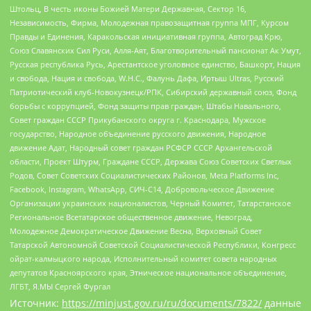
Штольц, В честь иконы Божией Матери Державная, Сектор 16,
Независимость, Фирма, Молодежная правозащитная группа МПГ, Курсом
Правды и Единения, Каракольская инициативная группа, Автоград Крю,
Союз Славянских Сил Руси, Алля-Аят, Благотворительный пансионат Ак Умут,
Русская республика Русь, Арестантское уголовное единство, Башкорт, Нация
и свобода, Нация и свобода, W.H.С., Фалунь Дафа, Иртыш Ultras, Русский
Патриотический клуб-Новокузнецк/РПК, Сибирский державный союз, Фонд
борьбы с коррупцией, Фонд защиты прав граждан, Штабы Навального,
Совет граждан СССР Прикубанского округа г. Краснодара, Мужское
государство, Народное объединение русского движения, Народное
движение Адат, Народный совет граждан РСФСР СССР Архангельской
области, Проект Штурм, Граждане СССР, Держава Союз Советских Светлых
Родов, Совет Советских Социалистических Районов, Meta Platforms Inc,
Facebook, Instagram, WhatsApp, СИЧ-С14, Добровольческое Движение
Организации украинских националистов, Черный Комитет, Татарстанское
Региональное Всетатарское общественное движение, Невоград,
Молодежное Демократическое Движение Весна, Верховный Совет
Татарской Автономной Советской Социалистической Республики, Конгресс
ойрат-калмыцкого народа, Исполнительный комитет совета народных
депутатов Красноярского края, Этническое национальное объединение,
ЛГБТ, Я.МЫ Сергей Фургал
Источник:
https://minjust.gov.ru/ru/documents/7822/
данные