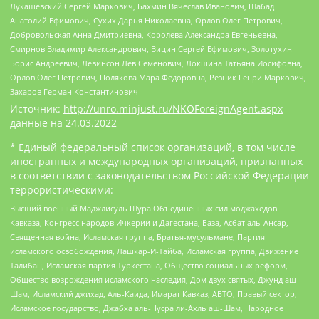
Лукашевский Сергей Маркович, Бахмин Вячеслав Иванович, Шабад
Анатолий Ефимович, Сухих Дарья Николаевна, Орлов Олег Петрович,
Добровольская Анна Дмитриевна, Королева Александра Евгеньевна,
Смирнов Владимир Александрович, Вицин Сергей Ефимович, Золотухин
Борис Андреевич, Левинсон Лев Семенович, Локшина Татьяна Иосифовна,
Орлов Олег Петрович, Полякова Мара Федоровна, Резник Генри Маркович,
Захаров Герман Константинович
Источник:
http://unro.minjust.ru/NKOForeignAgent.aspx
данные на
24.03.2022
* Единый федеральный список организаций, в том числе
иностранных и международных организаций, признанных
в соответствии с законодательством Российской Федерации
террористическими:
Высший военный Маджлисуль Шура Объединенных сил моджахедов
Кавказа, Конгресс народов Ичкерии и Дагестана, База, Асбат аль-Ансар,
Священная война, Исламская группа, Братья-мусульмане, Партия
исламского освобождения, Лашкар-И-Тайба, Исламская группа, Движение
Талибан, Исламская партия Туркестана, Общество социальных реформ,
Общество возрождения исламского наследия, Дом двух святых, Джунд аш-
Шам, Исламский джихад, Аль-Каида, Имарат Кавказ, АБТО, Правый сектор,
Исламское государство, Джабха аль-Нусра ли-Ахль аш-Шам, Народное