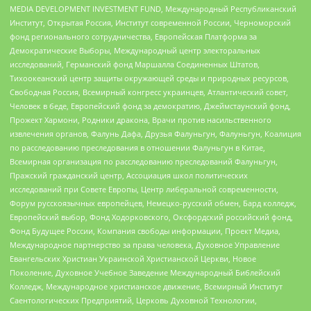
MEDIA DEVELOPMENT INVESTMENT FUND, Международный Республиканский
Институт, Открытая Россия, Институт современной России, Черноморский
фонд регионального сотрудничества, Европейская Платформа за
Демократические Выборы, Международный центр электоральных
исследований, Германский фонд Маршалла Соединенных Штатов,
Тихоокеанский центр защиты окружающей среды и природных ресурсов,
Свободная Россия, Всемирный конгресс украинцев, Атлантический совет,
Человек в беде, Европейский фонд за демократию, Джеймстаунский фонд,
Прожект Хармони, Родники дракона, Врачи против насильственного
извлечения органов, Фалунь Дафа, Друзья Фалуньгун, Фалуньгун, Коалиция
по расследованию преследования в отношении Фалуньгун в Китае,
Всемирная организация по расследованию преследований Фалуньгун,
Пражский гражданский центр, Ассоциация школ политических
исследований при Совете Европы, Центр либеральной современности,
Форум русскоязычных европейцев, Немецко-русский обмен, Бард колледж,
Европейский выбор, Фонд Ходорковского, Оксфордский российский фонд,
Фонд Будущее России, Компания свободы информации, Проект Медиа,
Международное партнерство за права человека, Духовное Управление
Евангельских Христиан Украинской Христианской Церкви, Новое
Поколение, Духовное Учебное Заведение Международный Библейский
Колледж, Международное христианское движение, Всемирный Институт
Саентологических Предприятий, Церковь Духовной Технологии,