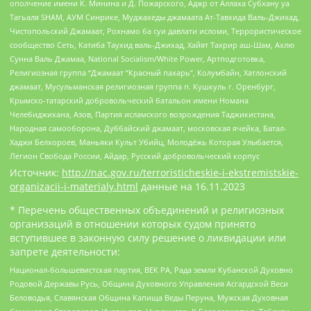
ополчение имени К. Минина и Д. Пожарского, Аджр от Аллаха Субхану уа
Тагьаля SHAM, АУМ Синрике, Муджахеды джамаата Ат-Тавхида Валь-Джихад,
Чистопольский Джамаат, Рохнамо ба суи давлати исломи, Террористическое
сообщество Сеть, Катиба Таухид валь-Джихад, Хайят Тахрир аш-Шам, Ахлю
Сунна Валь Джамаа, National Socialism/White Power, Артподготовка,
Религиозная группа “Джамаат “Красный пахарь”, Колумбайн, Хатлонский
джамаат, Мусульманская религиозная группа п. Кушкуль г. Оренбург,
Крымско-татарский добровольческий батальон имени Номана
Челебиджихана, Азов, Партия исламского возрождения Таджикистана,
Народная самооборона, Дуббайский джамаат, московская ячейка, Батал-
Хаджи Белхороев, Маньяки Культ Убийц, Молодёжь Которая Улыбается,
Легион Свобода России, Айдар, Русский добровольческий корпус
Источник:
http://nac.gov.ru/terroristicheskie-i-ekstremistskie-
organizacii-i-materialy.html
данные на
16.11.2023
* Перечень общественных объединений и религиозных
организаций в отношении которых судом принято
вступившее в законную силу решение о ликвидации или
запрете деятельности:
Национал-большевистская партия, ВЕК РА, Рада земли Кубанской Духовно
Родовой Державы Русь, Община Духовного Управления Асгардской Веси
Беловодья, Славянская Община Капища Веды Перуна, Мужская Духовная