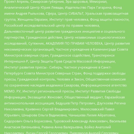
Проект Апрель, Самарская губерния, Эра здоровья, Мемориал,
Аналитический Центр Юрия Левады, Издательство Парк Гагарина, Фонд
имени Андрея Рылькова, Сфера, Центр СИБАЛЬТ, Уральская правозащитная
группа, Женщины Евразии, Институт прав человека, Фонд защиты гласности,
Российский исследовательский центр по правам человека,
Дальневосточный центр развития гражданских инициатив и социального
партнерства, Гражданское действие, Центр независимых социологических
исследований, Сутяжник, АКАДЕМИЯ ПО ПРАВАМ ЧЕЛОВЕКА, Центр развития
некоммерческих организаций, Частное учреждение в Калининграде Совета
Министров северных стран, Гражданское содействие, Трансперенси
Интернешнл-Р, Центр Защиты Прав Средств Массовой Информации,
Институт развития прессы - Сибирь, Частное учреждение в Санкт-
Петербурге Совета Министров Северных Стран, Фонд поддержки свободы
прессы, Гражданский контроль, Человек и Закон, Общественная комиссия
по сохранению наследия академика Сахарова, Информационное агентство
МЕМО. РУ, Институт региональной прессы, Институт Развития Свободы
Информации, Экозащита!-Женсовет, Общественный вердикт, Евразийская
антимонопольная ассоциация, Бедушев Петр Петрович, Дзугкоева Регина
Николаевна, Кривенко Сергей Владимирович, Милославский Павел
Юрьевич, Шнырова Ольга Вадимовна, Чанышева Лилия Айратовна,
Сидорович Ольга Борисовна, Туровский Александр Алексеевич, Васильева
Анастасия Евгеньевна, Ривина Анна Валерьевна, Бойко Анатолий
Николаевич, Дугин Сергей Георгиевич, Пивоваров Андрей Сергеевич,