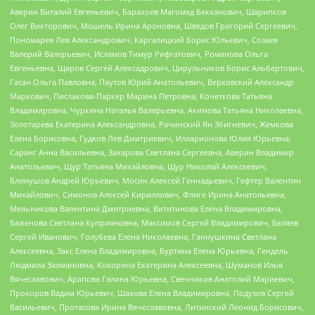
Аверин Виталий Евгеньевич, Барахоев Магомед Бекханович, Шарипков
Олег Викторович, Мошель Ирина Ароновна, Шведов Григорий Сергеевич,
Пономарев Лев Александрович, Каргалицкий Борис Юльевич, Созаев
Валерий Валерьевич, Исламов Тимур Рифгатович, Романова Ольга
Евгеньевна, Щаров Сергей Алексадрович, Цирульников Борис Альбертович,
Гасан Ольга Павловна, Паутов Юрий Анатольевич, Верховский Александр
Маркович, Пислакова-Паркер Марина Петровна, Кочеткова Татьяна
Владимировна, Чуркина Наталья Валерьевна, Акимова Татьяна Николаевна,
Золотарева Екатерина Александровна, Рачинский Ян Збигневич, Жемкова
Елена Борисовна, Гудков Лев Дмитриевич, Илларионова Юлия Юрьевна,
Саранг Анна Васильевна, Захарова Светлана Сергеевна, Аверин Владимир
Анатольевич, Щур Татьяна Михайловна, Щур Николай Алексеевич,
Блинушов Андрей Юрьевич, Мосин Алексей Геннадьевич, Гефтер Валентин
Михайлович, Симонов Алексей Кириллович, Флиге Ирина Анатольевна,
Мельникова Валентина Дмитриевна, Вититинова Елена Владимировна,
Баженова Светлана Куприяновна, Максимов Сергей Владимирович, Беляев
Сергей Иванович, Голубева Елена Николаевна, Ганнушкина Светлана
Алексеевна, Закс Елена Владимировна, Буртина Елена Юрьевна, Гендель
Людмила Залмановна, Кокорина Екатерина Алексеевна, Шуманов Илья
Вячеславович, Арапова Галина Юрьевна, Свечников Анатолий Мариевич,
Прохоров Вадим Юрьевич, Шахова Елена Владимировна, Подузов Сергей
Васильевич, Протасова Ирина Вячеславовна, Литинский Леонид Борисович,