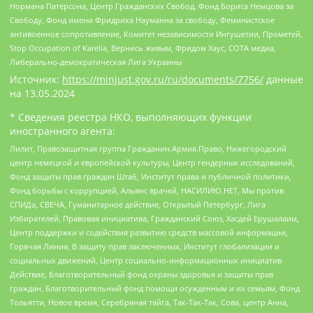
Нормана Патерсона, Центр Гражданских Свобод, Фонд Бориса Немцова за
Свободу, Фонд имени Фридриха Науманна за свободу, Феминистское
антивоенное сопротивление, Комитет независимости Ингушетии, Прометей,
Stop Occupation of Karelia, Вернись живым, Фридом Хаус, СОТА медиа,
Либерально-демократическая Лига Украины
Источник:
https://minjust.gov.ru/ru/documents/7756/
данные
на
13.05.2024
* Сведения реестра НКО, выполняющих функции
иностранного агента:
Лилит, Правозащитная группа Гражданин.Армия.Право, Нижегородский
центр немецкой и европейской культуры, Центр гендерных исследований,
Фонд защиты прав граждан Штаб, Институт права и публичной политики,
Фонд борьбы с коррупцией, Альянс врачей, НАСИЛИЮ.НЕТ, Мы против
СПИДа, СВЕЧА, Гуманитарное действие, Открытый Петербург, Лига
Избирателей, Правовая инициатива, Гражданский Союз, Хасдей Ерушалаим,
Центр поддержки и содействия развитию средств массовой информации,
Горячая Линия, В защиту прав заключенных, Институт глобализации и
социальных движений, Центр социально-информационных инициатив
Действие, Благотворительный фонд охраны здоровья и защиты прав
граждан, Благотворительный фонд помощи осужденным и их семьям, Фонд
Тольятти, Новое время, Серебряная тайга, Так-Так-Так, Сова, центр Анна,