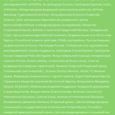
расследователей, АЛЛАТРА, За свободную Россию, Свободная Бурятия, Uralic,
UnKremlin, Международная федерация транспортных рабочих, ИстЧам
Финланд, Гудзоновский институт, Фонд Демократического Развития,
Комитет-2024, Центрально-Европейский университет, Центр
восточноевропейских и международных исследований, Общество
Сторожевой башни, Библии и трактатов Свидетелей Иеговы, Гражданский
Совет, Центр анализа европейской политики, Академическая сеть Восточная
Европа, Российский комитет действия, РЭНД корпорейшн, Русская Америка
за демократию в России, Настоящая Россия, Глобальная сеть журналистов-
расследователей, Служба поддержки, Свободная Россия Берлин, Свободная
Россия Северный Рейн-Вестфалия, Фонд глобальной помощи, Антивоенный
комитет России, Russie-Libertes, La Asocicion de Rusos Libres, Союз за
возвращение Северных территорий, Крымскотатарский Ресурсный Центр,
Глобальный союз IndustriALL, Russian Election Monitor, Article 19, Мнение
медиа, Федерация анархического черного креста, Радио Свободная Европа,
Германское общество изучения Восточной Европы, Фонд имени Фридриха
Эберта, XZ gGmbH, Мобильная академия поддержки гендерной демократии
и миротворчества, Форум имени Льва Копелева, American Councils for
International Education, Cultural Vistas, Institute of International Education,
Антивоенное движение Антальи, Открытый диалог, Школа международных
отношений и государственной политики им Питера Мунка, Российско-
канадский демократический альянс, Школа международных отношений им