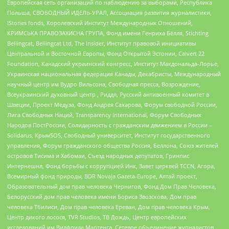
Европейская сеть организаций по наблюдению за выборами, Республика
Польша, СВОБОДНЫЙ ИДЕЛЬ-УРАЛ, Ассоциация развития журналистики,
IStories fonds, Королевский Институт Международных Отношений,
КРИМСЬКА ПРАВОЗАХИСНА ГРУПА, Фонд имени Генриха Бёлля, Stichting
Bellingcat, Bellingcat Ltd, The Insider, Институт правовой инициативы
Центральной и Восточной Европы, Фонд Открытой Эстонии, Calvert 22
Foundation, Канадский украинский конгресс, Институт Макдональда-Лорье,
Украинская национальная федерация Канады, Декабристы, Международный
научный центр им Вудро Вильсона, Свободная пресса, Возрождение,
Всеукраинский духовный центр , Риддл, Русский антивоенный комитет в
Швеции, Проект Медуза, Фонд Андрея Сахарова, Форум свободной России,
Лига Свободных Наций, Transparеncy International, Форум Свободных
Народов ПостРоссии, Солидарность с гражданским движением в России –
Solidarus, КрымSOS, Свободный университет, Институт государственного
управления, Форум гражданского общества Россия, Беллона, Союз жителей
островов Тисима и Хабомаи, Съезд народных депутатов, Гринпис
Интернешнл, Фонд борьбы с коррупцией Инк, Завет церквей TCCN, Агора,
Всемирный фонд природы, BDR Novaja Gazeta-Europe, Алтай проект,
Образовательный дом прав человека Чернигов, Фонд Дом Прав Человека,
Белорусский дом прав человека имени Бориса Звозскова, Дом прав
человека Тбилиси, Дом прав человека Ереван, Дом прав человека Крым,
Центр дикого лосося, TVR Studios, ТВ Дождь, Центр европейских
исследований им Вилфрида Мартенса, Сетевое объединение журналистов