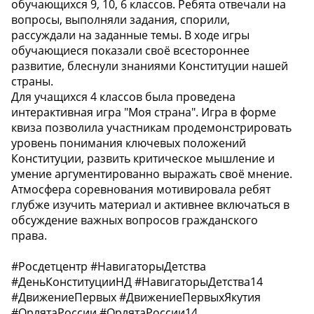
обучающихся 9, 10, 6 классов. Ребята отвечали на
вопросы, выполняли задания, спорили,
рассуждали на заданные темы. В ходе игры
обучающиеся показали своё всестороннее
развитие, блеснули знаниями Конституции нашей
страны.
Для учащихся 4 классов была проведена
интерактивная игра "Моя страна". Игра в форме
квиза позволила участникам продемонстрировать
уровень понимания ключевых положений
Конституции, развить критическое мышление и
умение аргументированно выражать своё мнение.
Атмосфера соревнования мотивировала ребят
глубже изучить материал и активнее включаться в
обсуждение важных вопросов гражданского
права.
#Росдетцентр #НавигаторыДетства
#ДеньКонституцииНД #НавигаторыДетства14
#ДвижениеПервых #ДвижениеПервыхЯкутия
#ОрлятаРоссии #ОрлятаРоссии14