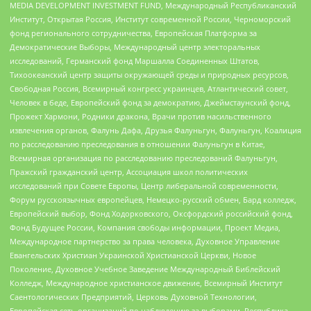
MEDIA DEVELOPMENT INVESTMENT FUND, Международный Республиканский
Институт, Открытая Россия, Институт современной России, Черноморский
фонд регионального сотрудничества, Европейская Платформа за
Демократические Выборы, Международный центр электоральных
исследований, Германский фонд Маршалла Соединенных Штатов,
Тихоокеанский центр защиты окружающей среды и природных ресурсов,
Свободная Россия, Всемирный конгресс украинцев, Атлантический совет,
Человек в беде, Европейский фонд за демократию, Джеймстаунский фонд,
Прожект Хармони, Родники дракона, Врачи против насильственного
извлечения органов, Фалунь Дафа, Друзья Фалуньгун, Фалуньгун, Коалиция
по расследованию преследования в отношении Фалуньгун в Китае,
Всемирная организация по расследованию преследований Фалуньгун,
Пражский гражданский центр, Ассоциация школ политических
исследований при Совете Европы, Центр либеральной современности,
Форум русскоязычных европейцев, Немецко-русский обмен, Бард колледж,
Европейский выбор, Фонд Ходорковского, Оксфордский российский фонд,
Фонд Будущее России, Компания свободы информации, Проект Медиа,
Международное партнерство за права человека, Духовное Управление
Евангельских Христиан Украинской Христианской Церкви, Новое
Поколение, Духовное Учебное Заведение Международный Библейский
Колледж, Международное христианское движение, Всемирный Институт
Саентологических Предприятий, Церковь Духовной Технологии,
Европейская сеть организаций по наблюдению за выборами, Республика