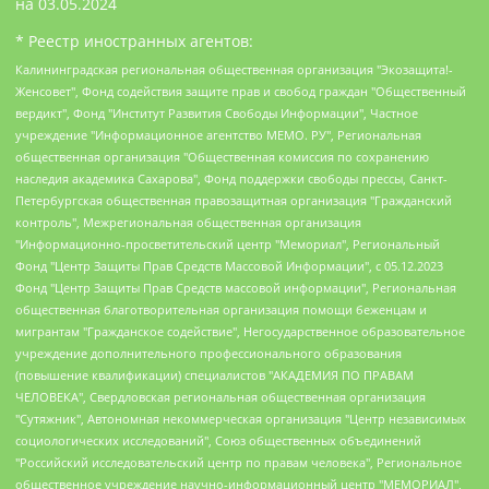
на
03.05.2024
* Реестр иностранных агентов:
Калининградская региональная общественная организация "Экозащита!-Женсовет", Фонд содействия защите прав и свобод граждан "Общественный вердикт", Фонд "Институт Развития Свободы Информации", Частное учреждение "Информационное агентство МЕМО. РУ", Региональная общественная организация "Общественная комиссия по сохранению наследия академика Сахарова", Фонд поддержки свободы прессы, Санкт-Петербургская общественная правозащитная организация "Гражданский контроль", Межрегиональная общественная организация "Информационно-просветительский центр "Мемориал", Региональный Фонд "Центр Защиты Прав Средств Массовой Информации", с 05.12.2023 Фонд "Центр Защиты Прав Средств массовой информации", Региональная общественная благотворительная организация помощи беженцам и мигрантам "Гражданское содействие", Негосударственное образовательное учреждение дополнительного профессионального образования (повышение квалификации) специалистов "АКАДЕМИЯ ПО ПРАВАМ ЧЕЛОВЕКА", Свердловская региональная общественная организация "Сутяжник", Автономная некоммерческая организация "Центр независимых социологических исследований", Союз общественных объединений "Российский исследовательский центр по правам человека", Региональное общественное учреждение научно-информационный центр "МЕМОРИАЛ", Некоммерческая организация "Фонд защиты гласности", Автономная некоммерческая организация "Институт прав человека", Городская общественная организация "Екатеринбургское общество "МЕМОРИАЛ", Городская общественная организация "Рязанское историко-просветительское и правозащитное общество "Мемориал" (Рязанский Мемориал), Челябинский региональный орган общественной самодеятельности – женское общественное объединение "Женщины Евразии", Челябинский региональный орган общественной самодеятельности "Уральская правозащитная группа", Фонд содействия защите здоровья и социальной справедливости имени Андрея Рылькова, Автономная Некоммерческая Организация "Аналитический Центр Юрия Левады", Автономная некоммерческая организация социальной поддержки населения "Проект Апрель", Региональная общественная организация помощи женщинам и детям, находящимся в кризисной ситуации "Информационно-методический центр "Анна", Фонд содействия развитию массовых коммуникаций и правовому просвещению "Так-так-Так", Фонд содействия устойчивому развитию "Серебряная тайга", Свердловский региональный общественный фонд социальных проектов "Новое время", "Idel.Реалии", Кавказ.Реалии, Крым.Реалии, Телеканал Настоящее Время, Татаро-башкирская служба Радио Свобода (Azatliq Radiosi), Радио Свободная Европа/Радио Свобода (PCE/PC), "Сибирь.Реалии", "Фактограф", Благотворительный фонд помощи осужденным и их семьям, Автономная некоммерческая организация "Институт глобализации и социальных движений", Фонд "В защиту прав заключенных", Частное учреждение "Центр поддержки и содействия развитию средств массовой информации", Пензенский региональный общественный благотворительный фонд "Гражданский союз", "Север.Реалии", Некоммерческая организация Фонд "Правовая инициатива", Общество с ограниченной ответственностью "Радио Свободная Европа/Радио Свобода", Чешское информационное агентство "MEDIUM-ORIENT", Красноярская региональная общественная организация "Мы против СПИДа", Камалягин Денис Николаевич, Маркелов Сергей Евгеньевич, Пономарев Лев Александрович, Савицкая Людмила Алексеевна, Автономная некоммерческая организация "Центр по работе с проблемой насилия "НАСИЛИЮ.НЕТ", Межрегиональный профессиональный союз работников здравоохранения "Альянс врачей", Юридическое лицо, зарегистрированное в Латвийской Республике, SIA "Medusa Project" (регистрационный номер 40103797863, дата регистрации 10.06.2014), Некоммерческая организация "Фонд по борьбе с коррупцией", Автономная некоммерческая организация "Институт права и публичной политики", Баданин Роман Сергеевич, Гликин Максим Александрович, Железнова Мария Михайловна, Лукьянова Юлия Сергеевна, Маетная Елизавета Витальевна, Маняхин Петр Борисович, Чуракова Ольга Владимировна, Ярош Юлия Петровна, Юридическое лицо "The Insider SIA", зарегистрированное в Риге, Латвийская Республика (дата регистрации 26.06.2015), являющееся администратором доменного имени интернет-издания "The Insider SIA", https://theins.ru, Постернак Алексей Евгеньевич, Рубин Михаил Аркадьевич, Анин Роман Александрович, Юридическое лицо Istories fonds, зарегистрированное в Латвийской Республике (регистрационный номер 50008295751, дата регистрации 24.02.2020), Великовский Дмитрий Александрович, Долинина Ирина Николаевна, Мароховская Алеся Алексеевна, Шлейнов Роман Юрьевич, Шмагун Олеся Валентиновна, Общество с ограниченной ответственностью "Альтаир 2021", Общество с ограниченной ответственностью "Вега 2021", Общество с ограниченной ответственностью "Главный редактор 2021", Общество с ограниченной ответственностью "Ромашки монолит", Важенков Артем Валерьевич, Ивановская областная общественная организация "Центр гендерных исследований", Гурман Юрий Альбертович, Медиапроект "ОВД-Инфо", Егоров Владимир Владимирович, Жилинский Владимир Александрович, Общество с ограниченной ответственностью "ЗП", Иванова София Юрьевна, Карезина Инна Павловна, Кильтау Екатерина Викторовна, Петров Алексей Викторович, Пискунов Сергей Евгеньевич, Смирнов Сергей Сергеевич, Тихонов Михаил Сергеевич, Общество с ограниченной ответственностью "ЖУРНАЛИСТ-ИНОСТРАННЫЙ АГЕНТ", Арапова Галина Юрьевна, Вольтская Татьяна Анатольевна, Американская компания "Mason G.E.S. Anonymous Foundation" (США), являющаяся владельцем интернет-издания https://mnews.world/, Компания "Stichting Bellingcat", зарегистрированная в Нидерландах (дата регистрации 11.07.2018), Захаров Андрей Вячеславович, Клепиковская Екатерина Дмитриевна, Общество с ограниченной ответственностью "МЕМО", Перл Роман Александрович, Симонов Евгений Алексеевич, Соловьева Елена Анатольевна, Сотников Даниил Владимирович, Сурначева Елизавета Дмитриевна, Автономная некоммерческая организация по защите прав человека и информированию населения "Якутия – Наше Мнение", Общество с ограниченной ответственностью "Москоу диджитал медиа", с 26.01.2023 Общество с ограниченной ответственностью "Чайка Белые сады", Ветошкина Валерия Валерьевна, Заговора Максим Александрович, Межрегиональное общественное движение "Российская ЛГБТ - сеть", Оленичев Максим Владимирович, Павлов Иван Юрьевич, Скворцова Елена Сергеевна, Общество с ограниченной ответственностью "Как бы инагент", Кочетков Игорь Викторович, Общество с ограниченной ответственностью "Честные выборы", Еланчик Олег Александрович, Общество с ограниченной ответственностью "Нобелевский призыв", Гималова Регина Эмилевна, Григорьев Андрей Валерьевич, Григорьева Алина Александровна, Ассоциация по содействию защите прав призывников, альтернативнослужащих и военнослужащих "Правозащитная группа "Гражданин.Армия.Право", Хисамова Регина Фаритовна, Автономная некоммерческая организация по реализации социально-правовых программ "Лилит", Дальневосточное общественное движение "Маяк", Санкт-Петербургская ЛГБТ-инициативная группа "Выход", Инициативная группа ЛГБТ+ "Реверс", Алексеев Андрей Викторович, Бекбулатова Таисия Львовна, Беляев Иван Михайлович, Владыкина Елена Сергеевна, Гельман Марат Александрович, Никульшина Вероника Юрьевна, Толоконникова Надежда Андреевна, Шендерович Виктор Анатольевич, Общество с ограниченной ответственностью "Данное сообщение", Общество с ограниченной ответственностью Издательский дом "Новая глава", Айнбиндер Александра Александровна, Московский комьюнити-центр для ЛГБТ+инициатив, Благотворительный фонд развития филантропии, Deutsche Welle (Германия, Kurt-Schumacher-Strasse 3, 53113 Bonn), Борзунова Мария Михайловна, Воробьев Виктор Викторович, Голубева Анна Львовна, Константинова Алла Михайловна, Малкова Ирина Владимировна, Мурадов Мурад Абдулгалимович, Осетинская Елизавета Николаевна, Понасенков Евгений Николаевич, Ганапольский Матвей Юрьевич, Киселев Евгений Алексеевич, Борухович Ирина Григорьевна, Дремин Иван Тимофеевич, Дубровский Дмитрий Викторович, Красноярская региональная общественная организация поддержки и развития альтернативных образовательных технологий и межкультурных коммуникаций "ИНТЕРРА", Маяковская Екатерина Алексеевна, Фейгин Марк Захарович, Филимонов Андрей Викторович, Дзугкоева Регина Николаевна, Доброхотов Роман Александрович, Дудь Юрий Александрович, Елкин Сергей Владимирович, Кругликов Кирилл Игоревич, Сабунаева Мария Леонидовна, Семенов Алексей Владимирович, Шаинян Карен Багратович, Шульман Екатерина Михайловна, Асафьев Артур Валерьевич, Вахштайн Виктор Семенович, Венедиктов Алексей Алексеевич, Лушникова Екатерина Евгеньевна, Волков Леонид Михайлович, Невзоров Александр Глебович, Пархоменко Сергей Борисович, Сироткин Ярослав Николаевич, Кара-Мурза Владимир Владимирович, Баранова Наталья Владимировна, Гозман Леонид Яковлевич, Кагарлицкий Борис Юльевич, Климарев Михаил Валерьевич, Милов Владимир Станиславович, Автономная некоммерческая организация Краснодарский центр современного искусства "Типография", Моргенштерн Алишер Тагирович, Соболь Любовь Эдуардовна, Общество с ограниченной ответственностью "ЛИЗА НОРМ", Каспаров Гарри Кимович, Ходорковский Михаил Борисович, Общество с ограниченной ответственностью "Апрельские тезисы", Данилович Ирина Брониславовна, Кашин Олег Владимирович, Петров Николай Владимирович, Пивоваров Алексей Владимирович, Соколов Михаил Владимирович, Цветкова Юлия Владимировна, Чичваркин Евгений Александрович, Комитет против пыток/Команда против пыток, Общество с ограниченной ответственностью "Первый научный", Общество с ограниченной ответственностью "Вертолет и ко", Белоцерковская Вероника Борисовна, Кац Максим Евгеньевич, Лазарева Татьяна Юрьевна, Шаведдинов Руслан Табризович, Яшин Илья Валерьевич, Общество с ограниченной ответственностью "Иноагент ААВ", Алешковский Дмитрий Петрович, Альбац Евгения Марковна, Быков Дмитрий Львович, Галямина Юлия Евгеньевна, Лойко Сергей Леонидович, Мартынов Кирилл Константинович, Медведев Сергей Александрович, Крашенинников Федор Геннадиевич, Гордеева Катерина Вл