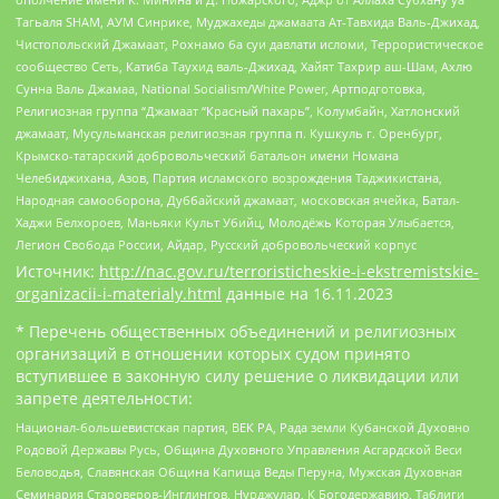
Тагьаля SHAM, АУМ Синрике, Муджахеды джамаата Ат-Тавхида Валь-Джихад,
Чистопольский Джамаат, Рохнамо ба суи давлати исломи, Террористическое
сообщество Сеть, Катиба Таухид валь-Джихад, Хайят Тахрир аш-Шам, Ахлю
Сунна Валь Джамаа, National Socialism/White Power, Артподготовка,
Религиозная группа “Джамаат “Красный пахарь”, Колумбайн, Хатлонский
джамаат, Мусульманская религиозная группа п. Кушкуль г. Оренбург,
Крымско-татарский добровольческий батальон имени Номана
Челебиджихана, Азов, Партия исламского возрождения Таджикистана,
Народная самооборона, Дуббайский джамаат, московская ячейка, Батал-
Хаджи Белхороев, Маньяки Культ Убийц, Молодёжь Которая Улыбается,
Легион Свобода России, Айдар, Русский добровольческий корпус
Источник:
http://nac.gov.ru/terroristicheskie-i-ekstremistskie-
organizacii-i-materialy.html
данные на
16.11.2023
* Перечень общественных объединений и религиозных
организаций в отношении которых судом принято
вступившее в законную силу решение о ликвидации или
запрете деятельности:
Национал-большевистская партия, ВЕК РА, Рада земли Кубанской Духовно
Родовой Державы Русь, Община Духовного Управления Асгардской Веси
Беловодья, Славянская Община Капища Веды Перуна, Мужская Духовная
Семинария Староверов-Инглингов, Нурджулар, К Богодержавию, Таблиги