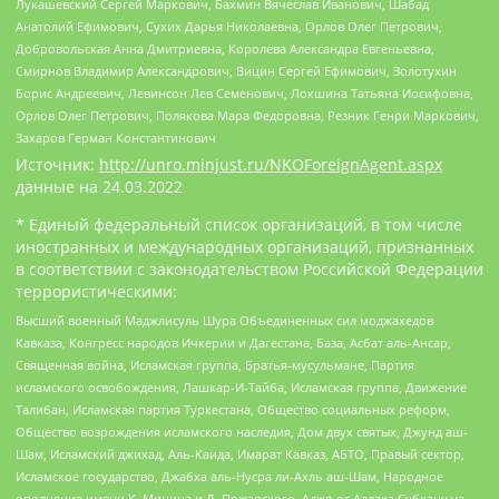
Лукашевский Сергей Маркович, Бахмин Вячеслав Иванович, Шабад
Анатолий Ефимович, Сухих Дарья Николаевна, Орлов Олег Петрович,
Добровольская Анна Дмитриевна, Королева Александра Евгеньевна,
Смирнов Владимир Александрович, Вицин Сергей Ефимович, Золотухин
Борис Андреевич, Левинсон Лев Семенович, Локшина Татьяна Иосифовна,
Орлов Олег Петрович, Полякова Мара Федоровна, Резник Генри Маркович,
Захаров Герман Константинович
Источник:
http://unro.minjust.ru/NKOForeignAgent.aspx
данные на
24.03.2022
* Единый федеральный список организаций, в том числе
иностранных и международных организаций, признанных
в соответствии с законодательством Российской Федерации
террористическими:
Высший военный Маджлисуль Шура Объединенных сил моджахедов
Кавказа, Конгресс народов Ичкерии и Дагестана, База, Асбат аль-Ансар,
Священная война, Исламская группа, Братья-мусульмане, Партия
исламского освобождения, Лашкар-И-Тайба, Исламская группа, Движение
Талибан, Исламская партия Туркестана, Общество социальных реформ,
Общество возрождения исламского наследия, Дом двух святых, Джунд аш-
Шам, Исламский джихад, Аль-Каида, Имарат Кавказ, АБТО, Правый сектор,
Исламское государство, Джабха аль-Нусра ли-Ахль аш-Шам, Народное
ополчение имени К. Минина и Д. Пожарского, Аджр от Аллаха Субхану уа