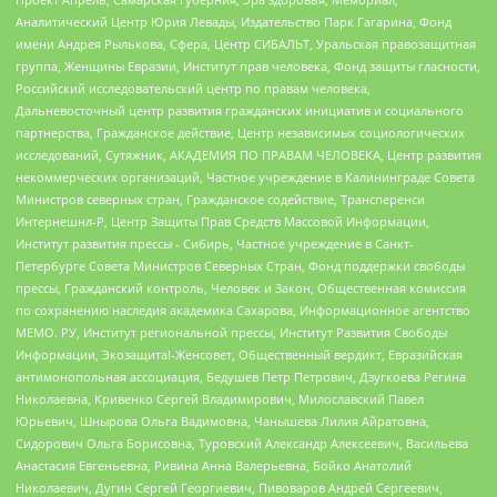
Аналитический Центр Юрия Левады, Издательство Парк Гагарина, Фонд
имени Андрея Рылькова, Сфера, Центр СИБАЛЬТ, Уральская правозащитная
группа, Женщины Евразии, Институт прав человека, Фонд защиты гласности,
Российский исследовательский центр по правам человека,
Дальневосточный центр развития гражданских инициатив и социального
партнерства, Гражданское действие, Центр независимых социологических
исследований, Сутяжник, АКАДЕМИЯ ПО ПРАВАМ ЧЕЛОВЕКА, Центр развития
некоммерческих организаций, Частное учреждение в Калининграде Совета
Министров северных стран, Гражданское содействие, Трансперенси
Интернешнл-Р, Центр Защиты Прав Средств Массовой Информации,
Институт развития прессы - Сибирь, Частное учреждение в Санкт-
Петербурге Совета Министров Северных Стран, Фонд поддержки свободы
прессы, Гражданский контроль, Человек и Закон, Общественная комиссия
по сохранению наследия академика Сахарова, Информационное агентство
МЕМО. РУ, Институт региональной прессы, Институт Развития Свободы
Информации, Экозащита!-Женсовет, Общественный вердикт, Евразийская
антимонопольная ассоциация, Бедушев Петр Петрович, Дзугкоева Регина
Николаевна, Кривенко Сергей Владимирович, Милославский Павел
Юрьевич, Шнырова Ольга Вадимовна, Чанышева Лилия Айратовна,
Сидорович Ольга Борисовна, Туровский Александр Алексеевич, Васильева
Анастасия Евгеньевна, Ривина Анна Валерьевна, Бойко Анатолий
Николаевич, Дугин Сергей Георгиевич, Пивоваров Андрей Сергеевич,