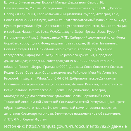
Штольц, В честь иконы Божией Матери Державная, Сектор 16,
Независимость, Фирма, Молодежная правозащитная группа МПГ, Курсом
Правды и Единения, Каракольская инициативная группа, Автоград Крю,
Союз Славянских Сил Руси, Алля-Аят, Благотворительный пансионат Ак Умут,
Русская республика Русь, Арестантское уголовное единство, Башкорт, Нация
и свобода, Нация и свобода, W.H.С., Фалунь Дафа, Иртыш Ultras, Русский
Патриотический клуб-Новокузнецк/РПК, Сибирский державный союз, Фонд
борьбы с коррупцией, Фонд защиты прав граждан, Штабы Навального,
Совет граждан СССР Прикубанского округа г. Краснодара, Мужское
государство, Народное объединение русского движения, Народное
движение Адат, Народный совет граждан РСФСР СССР Архангельской
области, Проект Штурм, Граждане СССР, Держава Союз Советских Светлых
Родов, Совет Советских Социалистических Районов, Meta Platforms Inc,
Facebook, Instagram, WhatsApp, СИЧ-С14, Добровольческое Движение
Организации украинских националистов, Черный Комитет, Татарстанское
Региональное Всетатарское общественное движение, Невоград,
Молодежное Демократическое Движение Весна, Верховный Совет
Татарской Автономной Советской Социалистической Республики, Конгресс
ойрат-калмыцкого народа, Исполнительный комитет совета народных
депутатов Красноярского края, Этническое национальное объединение,
ЛГБТ, Я.МЫ Сергей Фургал
Источник:
https://minjust.gov.ru/ru/documents/7822/
данные