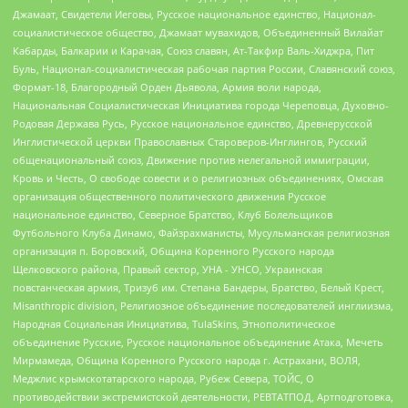
Джамаат, Свидетели Иеговы, Русское национальное единство, Национал-
социалистическое общество, Джамаат мувахидов, Объединенный Вилайат
Кабарды, Балкарии и Карачая, Союз славян, Ат-Такфир Валь-Хиджра, Пит
Буль, Национал-социалистическая рабочая партия России, Славянский союз,
Формат-18, Благородный Орден Дьявола, Армия воли народа,
Национальная Социалистическая Инициатива города Череповца, Духовно-
Родовая Держава Русь, Русское национальное единство, Древнерусской
Инглистической церкви Православных Староверов-Инглингов, Русский
общенациональный союз, Движение против нелегальной иммиграции,
Кровь и Честь, О свободе совести и о религиозных объединениях, Омская
организация общественного политического движения Русское
национальное единство, Северное Братство, Клуб Болельщиков
Футбольного Клуба Динамо, Файзрахманисты, Мусульманская религиозная
организация п. Боровский, Община Коренного Русского народа
Щелковского района, Правый сектор, УНА - УНСО, Украинская
повстанческая армия, Тризуб им. Степана Бандеры, Братство, Белый Крест,
Misanthropic division, Религиозное объединение последователей инглиизма,
Народная Социальная Инициатива, TulaSkins, Этнополитическое
объединение Русские, Русское национальное объединение Атака, Мечеть
Мирмамеда, Община Коренного Русского народа г. Астрахани, ВОЛЯ,
Меджлис крымскотатарского народа, Рубеж Севера, ТОЙС, О
противодействии экстремистской деятельности, РЕВТАТПОД, Артподготовка,