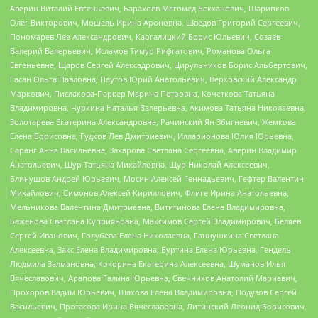
Аверин Виталий Евгеньевич, Барахоев Магомед Бекханович, Шарипков
Олег Викторович, Мошель Ирина Ароновна, Шведов Григорий Сергеевич,
Пономарев Лев Александрович, Каргалицкий Борис Юльевич, Созаев
Валерий Валерьевич, Исламов Тимур Рифгатович, Романова Ольга
Евгеньевна, Щаров Сергей Алексадрович, Цирульников Борис Альбертович,
Гасан Ольга Павловна, Паутов Юрий Анатольевич, Верховский Александр
Маркович, Пислакова-Паркер Марина Петровна, Кочеткова Татьяна
Владимировна, Чуркина Наталья Валерьевна, Акимова Татьяна Николаевна,
Золотарева Екатерина Александровна, Рачинский Ян Збигневич, Жемкова
Елена Борисовна, Гудков Лев Дмитриевич, Илларионова Юлия Юрьевна,
Саранг Анна Васильевна, Захарова Светлана Сергеевна, Аверин Владимир
Анатольевич, Щур Татьяна Михайловна, Щур Николай Алексеевич,
Блинушов Андрей Юрьевич, Мосин Алексей Геннадьевич, Гефтер Валентин
Михайлович, Симонов Алексей Кириллович, Флиге Ирина Анатольевна,
Мельникова Валентина Дмитриевна, Вититинова Елена Владимировна,
Баженова Светлана Куприяновна, Максимов Сергей Владимирович, Беляев
Сергей Иванович, Голубева Елена Николаевна, Ганнушкина Светлана
Алексеевна, Закс Елена Владимировна, Буртина Елена Юрьевна, Гендель
Людмила Залмановна, Кокорина Екатерина Алексеевна, Шуманов Илья
Вячеславович, Арапова Галина Юрьевна, Свечников Анатолий Мариевич,
Прохоров Вадим Юрьевич, Шахова Елена Владимировна, Подузов Сергей
Васильевич, Протасова Ирина Вячеславовна, Литинский Леонид Борисович,