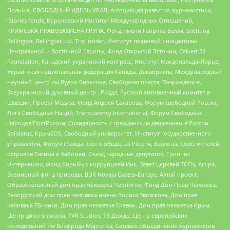
Польша, СВОБОДНЫЙ ИДЕЛЬ-УРАЛ, Ассоциация развития журналистики,
IStories fonds, Королевский Институт Международных Отношений,
КРИМСЬКА ПРАВОЗАХИСНА ГРУПА, Фонд имени Генриха Бёлля, Stichting
Bellingcat, Bellingcat Ltd, The Insider, Институт правовой инициативы
Центральной и Восточной Европы, Фонд Открытой Эстонии, Calvert 22
Foundation, Канадский украинский конгресс, Институт Макдональда-Лорье,
Украинская национальная федерация Канады, Декабристы, Международный
научный центр им Вудро Вильсона, Свободная пресса, Возрождение,
Всеукраинский духовный центр , Риддл, Русский антивоенный комитет в
Швеции, Проект Медуза, Фонд Андрея Сахарова, Форум свободной России,
Лига Свободных Наций, Transparеncy International, Форум Свободных
Народов ПостРоссии, Солидарность с гражданским движением в России –
Solidarus, КрымSOS, Свободный университет, Институт государственного
управления, Форум гражданского общества Россия, Беллона, Союз жителей
островов Тисима и Хабомаи, Съезд народных депутатов, Гринпис
Интернешнл, Фонд борьбы с коррупцией Инк, Завет церквей TCCN, Агора,
Всемирный фонд природы, BDR Novaja Gazeta-Europe, Алтай проект,
Образовательный дом прав человека Чернигов, Фонд Дом Прав Человека,
Белорусский дом прав человека имени Бориса Звозскова, Дом прав
человека Тбилиси, Дом прав человека Ереван, Дом прав человека Крым,
Центр дикого лосося, TVR Studios, ТВ Дождь, Центр европейских
исследований им Вилфрида Мартенса, Сетевое объединение журналистов