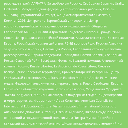
расследователей, АЛЛАТРА, За свободную Россию, Свободная Бурятия, Uralic,
UnKremlin, Международная федерация транспортных рабочих, ИстЧам
Финланд, Гудзоновский институт, Фонд Демократического Развития,
Комитет-2024, Центрально-Европейский университет, Центр
восточноевропейских и международных исследований, Общество
Сторожевой башни, Библии и трактатов Свидетелей Иеговы, Гражданский
Совет, Центр анализа европейской политики, Академическая сеть Восточная
Европа, Российский комитет действия, РЭНД корпорейшн, Русская Америка
за демократию в России, Настоящая Россия, Глобальная сеть журналистов-
расследователей, Служба поддержки, Свободная Россия Берлин, Свободная
Россия Северный Рейн-Вестфалия, Фонд глобальной помощи, Антивоенный
комитет России, Russie-Libertes, La Asocicion de Rusos Libres, Союз за
возвращение Северных территорий, Крымскотатарский Ресурсный Центр,
Глобальный союз IndustriALL, Russian Election Monitor, Article 19, Мнение
медиа, Федерация анархического черного креста, Радио Свободная Европа,
Германское общество изучения Восточной Европы, Фонд имени Фридриха
Эберта, XZ gGmbH, Мобильная академия поддержки гендерной демократии
и миротворчества, Форум имени Льва Копелева, American Councils for
International Education, Cultural Vistas, Institute of International Education,
Антивоенное движение Антальи, Открытый диалог, Школа международных
отношений и государственной политики им Питера Мунка, Российско-
канадский демократический альянс, Школа международных отношений им