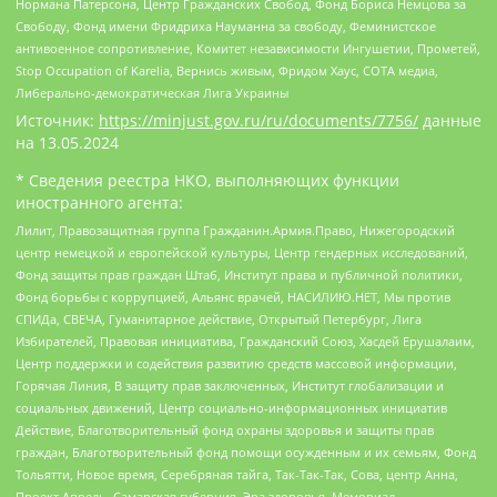
Нормана Патерсона, Центр Гражданских Свобод, Фонд Бориса Немцова за
Свободу, Фонд имени Фридриха Науманна за свободу, Феминистское
антивоенное сопротивление, Комитет независимости Ингушетии, Прометей,
Stop Occupation of Karelia, Вернись живым, Фридом Хаус, СОТА медиа,
Либерально-демократическая Лига Украины
Источник:
https://minjust.gov.ru/ru/documents/7756/
данные
на
13.05.2024
* Сведения реестра НКО, выполняющих функции
иностранного агента:
Лилит, Правозащитная группа Гражданин.Армия.Право, Нижегородский
центр немецкой и европейской культуры, Центр гендерных исследований,
Фонд защиты прав граждан Штаб, Институт права и публичной политики,
Фонд борьбы с коррупцией, Альянс врачей, НАСИЛИЮ.НЕТ, Мы против
СПИДа, СВЕЧА, Гуманитарное действие, Открытый Петербург, Лига
Избирателей, Правовая инициатива, Гражданский Союз, Хасдей Ерушалаим,
Центр поддержки и содействия развитию средств массовой информации,
Горячая Линия, В защиту прав заключенных, Институт глобализации и
социальных движений, Центр социально-информационных инициатив
Действие, Благотворительный фонд охраны здоровья и защиты прав
граждан, Благотворительный фонд помощи осужденным и их семьям, Фонд
Тольятти, Новое время, Серебряная тайга, Так-Так-Так, Сова, центр Анна,
Проект Апрель, Самарская губерния, Эра здоровья, Мемориал,