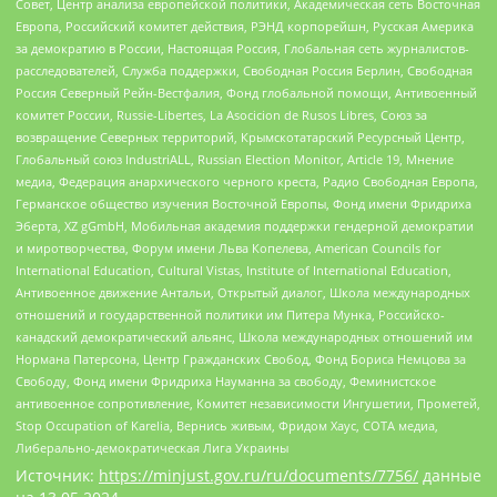
Совет, Центр анализа европейской политики, Академическая сеть Восточная
Европа, Российский комитет действия, РЭНД корпорейшн, Русская Америка
за демократию в России, Настоящая Россия, Глобальная сеть журналистов-
расследователей, Служба поддержки, Свободная Россия Берлин, Свободная
Россия Северный Рейн-Вестфалия, Фонд глобальной помощи, Антивоенный
комитет России, Russie-Libertes, La Asocicion de Rusos Libres, Союз за
возвращение Северных территорий, Крымскотатарский Ресурсный Центр,
Глобальный союз IndustriALL, Russian Election Monitor, Article 19, Мнение
медиа, Федерация анархического черного креста, Радио Свободная Европа,
Германское общество изучения Восточной Европы, Фонд имени Фридриха
Эберта, XZ gGmbH, Мобильная академия поддержки гендерной демократии
и миротворчества, Форум имени Льва Копелева, American Councils for
International Education, Cultural Vistas, Institute of International Education,
Антивоенное движение Антальи, Открытый диалог, Школа международных
отношений и государственной политики им Питера Мунка, Российско-
канадский демократический альянс, Школа международных отношений им
Нормана Патерсона, Центр Гражданских Свобод, Фонд Бориса Немцова за
Свободу, Фонд имени Фридриха Науманна за свободу, Феминистское
антивоенное сопротивление, Комитет независимости Ингушетии, Прометей,
Stop Occupation of Karelia, Вернись живым, Фридом Хаус, СОТА медиа,
Либерально-демократическая Лига Украины
Источник:
https://minjust.gov.ru/ru/documents/7756/
данные