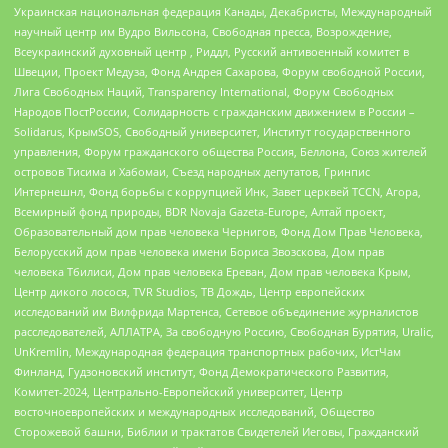
Украинская национальная федерация Канады, Декабристы, Международный
научный центр им Вудро Вильсона, Свободная пресса, Возрождение,
Всеукраинский духовный центр , Риддл, Русский антивоенный комитет в
Швеции, Проект Медуза, Фонд Андрея Сахарова, Форум свободной России,
Лига Свободных Наций, Transparеncy International, Форум Свободных
Народов ПостРоссии, Солидарность с гражданским движением в России –
Solidarus, КрымSOS, Свободный университет, Институт государственного
управления, Форум гражданского общества Россия, Беллона, Союз жителей
островов Тисима и Хабомаи, Съезд народных депутатов, Гринпис
Интернешнл, Фонд борьбы с коррупцией Инк, Завет церквей TCCN, Агора,
Всемирный фонд природы, BDR Novaja Gazeta-Europe, Алтай проект,
Образовательный дом прав человека Чернигов, Фонд Дом Прав Человека,
Белорусский дом прав человека имени Бориса Звозскова, Дом прав
человека Тбилиси, Дом прав человека Ереван, Дом прав человека Крым,
Центр дикого лосося, TVR Studios, ТВ Дождь, Центр европейских
исследований им Вилфрида Мартенса, Сетевое объединение журналистов
расследователей, АЛЛАТРА, За свободную Россию, Свободная Бурятия, Uralic,
UnKremlin, Международная федерация транспортных рабочих, ИстЧам
Финланд, Гудзоновский институт, Фонд Демократического Развития,
Комитет-2024, Центрально-Европейский университет, Центр
восточноевропейских и международных исследований, Общество
Сторожевой башни, Библии и трактатов Свидетелей Иеговы, Гражданский