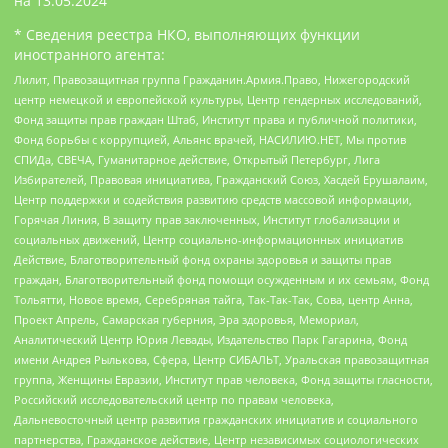
на
13.05.2024
* Сведения реестра НКО, выполняющих функции
иностранного агента:
Лилит, Правозащитная группа Гражданин.Армия.Право, Нижегородский
центр немецкой и европейской культуры, Центр гендерных исследований,
Фонд защиты прав граждан Штаб, Институт права и публичной политики,
Фонд борьбы с коррупцией, Альянс врачей, НАСИЛИЮ.НЕТ, Мы против
СПИДа, СВЕЧА, Гуманитарное действие, Открытый Петербург, Лига
Избирателей, Правовая инициатива, Гражданский Союз, Хасдей Ерушалаим,
Центр поддержки и содействия развитию средств массовой информации,
Горячая Линия, В защиту прав заключенных, Институт глобализации и
социальных движений, Центр социально-информационных инициатив
Действие, Благотворительный фонд охраны здоровья и защиты прав
граждан, Благотворительный фонд помощи осужденным и их семьям, Фонд
Тольятти, Новое время, Серебряная тайга, Так-Так-Так, Сова, центр Анна,
Проект Апрель, Самарская губерния, Эра здоровья, Мемориал,
Аналитический Центр Юрия Левады, Издательство Парк Гагарина, Фонд
имени Андрея Рылькова, Сфера, Центр СИБАЛЬТ, Уральская правозащитная
группа, Женщины Евразии, Институт прав человека, Фонд защиты гласности,
Российский исследовательский центр по правам человека,
Дальневосточный центр развития гражданских инициатив и социального
партнерства, Гражданское действие, Центр независимых социологических