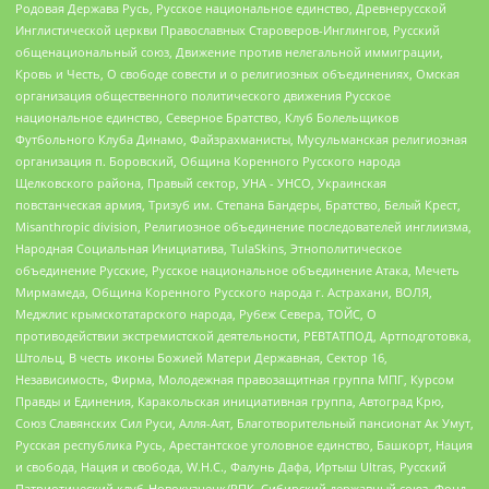
Родовая Держава Русь, Русское национальное единство, Древнерусской
Инглистической церкви Православных Староверов-Инглингов, Русский
общенациональный союз, Движение против нелегальной иммиграции,
Кровь и Честь, О свободе совести и о религиозных объединениях, Омская
организация общественного политического движения Русское
национальное единство, Северное Братство, Клуб Болельщиков
Футбольного Клуба Динамо, Файзрахманисты, Мусульманская религиозная
организация п. Боровский, Община Коренного Русского народа
Щелковского района, Правый сектор, УНА - УНСО, Украинская
повстанческая армия, Тризуб им. Степана Бандеры, Братство, Белый Крест,
Misanthropic division, Религиозное объединение последователей инглиизма,
Народная Социальная Инициатива, TulaSkins, Этнополитическое
объединение Русские, Русское национальное объединение Атака, Мечеть
Мирмамеда, Община Коренного Русского народа г. Астрахани, ВОЛЯ,
Меджлис крымскотатарского народа, Рубеж Севера, ТОЙС, О
противодействии экстремистской деятельности, РЕВТАТПОД, Артподготовка,
Штольц, В честь иконы Божией Матери Державная, Сектор 16,
Независимость, Фирма, Молодежная правозащитная группа МПГ, Курсом
Правды и Единения, Каракольская инициативная группа, Автоград Крю,
Союз Славянских Сил Руси, Алля-Аят, Благотворительный пансионат Ак Умут,
Русская республика Русь, Арестантское уголовное единство, Башкорт, Нация
и свобода, Нация и свобода, W.H.С., Фалунь Дафа, Иртыш Ultras, Русский
Патриотический клуб-Новокузнецк/РПК, Сибирский державный союз, Фонд