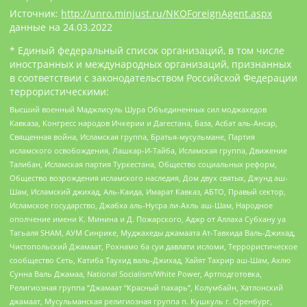
Источник:
http://unro.minjust.ru/NKOForeignAgent.aspx
данные на
24.03.2022
* Единый федеральный список организаций, в том числе
иностранных и международных организаций, признанных
в соответствии с законодательством Российской Федерации
террористическими:
Высший военный Маджлисуль Шура Объединенных сил моджахедов
Кавказа, Конгресс народов Ичкерии и Дагестана, База, Асбат аль-Ансар,
Священная война, Исламская группа, Братья-мусульмане, Партия
исламского освобождения, Лашкар-И-Тайба, Исламская группа, Движение
Талибан, Исламская партия Туркестана, Общество социальных реформ,
Общество возрождения исламского наследия, Дом двух святых, Джунд аш-
Шам, Исламский джихад, Аль-Каида, Имарат Кавказ, АБТО, Правый сектор,
Исламское государство, Джабха аль-Нусра ли-Ахль аш-Шам, Народное
ополчение имени К. Минина и Д. Пожарского, Аджр от Аллаха Субхану уа
Тагьаля SHAM, АУМ Синрике, Муджахеды джамаата Ат-Тавхида Валь-Джихад,
Чистопольский Джамаат, Рохнамо ба суи давлати исломи, Террористическое
сообщество Сеть, Катиба Таухид валь-Джихад, Хайят Тахрир аш-Шам, Ахлю
Сунна Валь Джамаа, National Socialism/White Power, Артподготовка,
Религиозная группа “Джамаат “Красный пахарь”, Колумбайн, Хатлонский
джамаат, Мусульманская религиозная группа п. Кушкуль г. Оренбург,