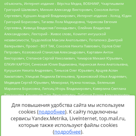
Для повышения удобства сайта мы используем
cookies (
подробнее
). К сайту подключены
сервисы Yandex.Metrika, LiveInternet, top.mail.ru,
Источник:
https://minjust.gov.ru/uploaded/files/reestr-
которые также используют файлы cookies
inostrannyih-agentov-22-03-2024.pdf
данные на
22.03.2024
(
подробнее
).