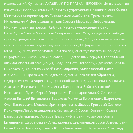
исследований, Сутяжник, АКАДЕМИЯ ПО ПРАВАМ ЧЕЛОВЕКА, Центр развития
некоммерческих организаций, Частное учреждение в Калининграде Совета
Министров северных стран, Гражданское содействие, Трансперенси
Интернешнл-Р, Центр Защиты Прав Средств Массовой Информации,
Институт развития прессы - Сибирь, Частное учреждение в Санкт-
Петербурге Совета Министров Северных Стран, Фонд поддержки свободы
прессы, Гражданский контроль, Человек и Закон, Общественная комиссия
по сохранению наследия академика Сахарова, Информационное агентство
МЕМО. РУ, Институт региональной прессы, Институт Развития Свободы
Информации, Экозащита!-Женсовет, Общественный вердикт, Евразийская
антимонопольная ассоциация, Бедушев Петр Петрович, Дзугкоева Регина
Николаевна, Кривенко Сергей Владимирович, Милославский Павел
Юрьевич, Шнырова Ольга Вадимовна, Чанышева Лилия Айратовна,
Сидорович Ольга Борисовна, Туровский Александр Алексеевич, Васильева
Анастасия Евгеньевна, Ривина Анна Валерьевна, Бойко Анатолий
Николаевич, Дугин Сергей Георгиевич, Пивоваров Андрей Сергеевич,
Аверин Виталий Евгеньевич, Барахоев Магомед Бекханович, Шарипков
Олег Викторович, Мошель Ирина Ароновна, Шведов Григорий Сергеевич,
Пономарев Лев Александрович, Каргалицкий Борис Юльевич, Созаев
Валерий Валерьевич, Исламов Тимур Рифгатович, Романова Ольга
Евгеньевна, Щаров Сергей Алексадрович, Цирульников Борис Альбертович,
Гасан Ольга Павловна, Паутов Юрий Анатольевич, Верховский Александр