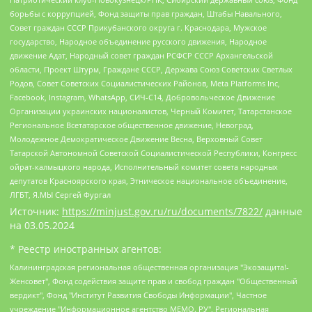
борьбы с коррупцией, Фонд защиты прав граждан, Штабы Навального,
Совет граждан СССР Прикубанского округа г. Краснодара, Мужское
государство, Народное объединение русского движения, Народное
движение Адат, Народный совет граждан РСФСР СССР Архангельской
области, Проект Штурм, Граждане СССР, Держава Союз Советских Светлых
Родов, Совет Советских Социалистических Районов, Meta Platforms Inc,
Facebook, Instagram, WhatsApp, СИЧ-С14, Добровольческое Движение
Организации украинских националистов, Черный Комитет, Татарстанское
Региональное Всетатарское общественное движение, Невоград,
Молодежное Демократическое Движение Весна, Верховный Совет
Татарской Автономной Советской Социалистической Республики, Конгресс
ойрат-калмыцкого народа, Исполнительный комитет совета народных
депутатов Красноярского края, Этническое национальное объединение,
ЛГБТ, Я.МЫ Сергей Фургал
Источник:
https://minjust.gov.ru/ru/documents/7822/
данные
на
03.05.2024
* Реестр иностранных агентов:
Калининградская региональная общественная организация "Экозащита!-Женсовет", Фонд содействия защите прав и свобод граждан "Общественный вердикт", Фонд "Институт Развития Свободы Информации", Частное учреждение "Информационное агентство МЕМО. РУ", Региональная общественная организация "Общественная комиссия по сохранению наследия академика Сахарова", Фонд поддержки свободы прессы, Санкт-Петербургская общественная правозащитная организация "Гражданский контроль", Межрегиональная общественная организация "Информационно-просветительский центр "Мемориал", Региональный Фонд "Центр Защиты Прав Средств Массовой Информации", с 05.12.2023 Фонд "Центр Защиты Прав Средств массовой информации", Региональная общественная благотворительная организация помощи беженцам и мигрантам "Гражданское содействие", Негосударственное образовательное учреждение дополнительного профессионального образования (повышение квалификации) специалистов "АКАДЕМИЯ ПО ПРАВАМ ЧЕЛОВЕКА", Свердловская региональная общественная организация "Сутяжник", Автономная некоммерческая организация "Центр независимых социологических исследований", Союз общественных объединений "Российский исследовательский центр по правам человека", Региональное общественное учреждение научно-информационный центр "МЕМОРИАЛ", Некоммерческая организация "Фонд защиты гласности", Автономная некоммерческая организация "Институт прав человека", Городская общественная организация "Екатеринбургское общество "МЕМОРИАЛ", Городская общественная организация "Рязанское историко-просветительское и правозащитное общество "Мемориал" (Рязанский Мемориал), Челябинский региональный орган общественной самодеятельности – женское общественное объединение "Женщины Евразии", Челябинский региональный орган общественной самодеятельности "Уральская правозащитная группа", Фонд содействия защите здоровья и социальной справедливости имени Андрея Рылькова, Автономная Некоммерческая Организация "Аналитический Центр Юрия Левады", Автономная некоммерческая организация социальной поддержки населения "Проект Апрель", Региональная общественная организация помощи женщинам и детям, находящимся в кризисной ситуации "Информационно-методический центр "Анна", Фонд содействия развитию массовых коммуникаций и правовому просвещению "Так-так-Так", Фонд содействия устойчивому развитию "Серебряная тайга", Свердловский региональный общественный фонд социальных проектов "Новое время", "Idel.Реалии", Кавказ.Реалии, Крым.Реалии, Телеканал Настоящее Время, Татаро-башкирская служба Радио Свобода (Azatliq Radiosi), Радио Свободная Европа/Радио Свобода (PCE/PC), "Сибирь.Реалии", "Фактограф", Благотворительный фонд помощи осужденным и их семьям, Автономная некоммерческая организация "Институт глобализации и социальных движений", Фонд "В защиту прав заключенных", Частное учреждение "Центр поддержки и содействия развитию средств массовой информации", Пензенский региональный общественный благотворительный фонд "Гражданский союз", "Север.Реалии", Некоммерческая организация Фонд "Правовая инициатива", Общество с ограниченной ответственностью "Радио Свободная Европа/Радио Свобода", Чешское информационное агентство "MEDIUM-ORIENT", Красноярская региональная общественная организация "Мы против СПИДа", Камалягин Денис Николаевич, Маркелов Сергей Евгеньевич, Пономарев Лев Александрович, Савицкая Людмила Алексеевна, Автономная некоммерческая организация "Центр по работе с проблемой насилия "НАСИЛИЮ.НЕТ", Межрегиональный профессиональный союз работников здравоохранения "Альянс врачей", Юридическое лицо, зарегистрированное в Латвийской Республике, SIA "Medusa Project" (регистрационный номер 40103797863, дата регистрации 10.06.2014), Некоммерческая организация "Фонд по борьбе с коррупцией", Автономная некоммерческая организация "Институт права и публичной политики", Баданин Роман Сергеевич, Гликин Максим Александрович, Железнова Мария Михайловна, Лукьянова Юлия Сергеевна, Маетная Елизавета Витальевна, Маняхин Петр Борисович, Чуракова Ольга Владимировна, Ярош Юлия Петровна, Юридическое лицо "The Insider SIA", зарегистрированное в Риге, Латвийская Республика (дата регистрации 26.06.2015), являющееся администратором доменного имени интернет-издания "The Insider SIA", https://theins.ru, Постернак Алексей Евгеньевич, Рубин Михаил Аркадьевич, Анин Роман Александрович, Юридическое лицо Istories fonds, зарегистрированное в Латвийской Республике (регистрационный номер 50008295751, дата регистрации 24.02.2020), Великовский Дмитрий Александрович, Долинина Ирина Николаевна, Мароховская Алеся Алексеевна, Шлейнов Роман Юрьевич, Шмагун Олеся Валентиновна, Общество с ограниченной ответственностью "Альтаир 2021", Общество с ограниченной ответственностью "Вега 2021", Общество с ограниченной ответственностью "Главный редактор 2021", Общество с ограниченной ответственностью "Ромашки монолит", Важенков Артем Валерьевич, Ивановская областная общественная организация "Центр гендерных исследований", Гурман Юрий Альбертович, Медиапроект "ОВД-Инфо", Егоров Владимир Владимирович, Жилинский Владимир Александрович, Общество с ограниченной ответственностью "ЗП", Иванова София Юрьевна, Карезина Инна Павловна, Кильтау Екатерина Викторовна, Петров Алексей Викторович, Пискунов Сергей Евгеньевич, Смирнов Сергей Сергеевич, Тихонов Михаил Сергеевич, Общество с ограниченной ответственностью "ЖУРНАЛИСТ-ИНОСТРАННЫЙ АГЕНТ", Арапова Галина Юрьевна, Вольтская Татьяна Анатольевна, Американская компания "Mason G.E.S. Anonymous Foundation" (США), являющаяся владельцем интернет-издания https://mnews.world/, Компания "Stichting Bellingcat", зарегистрированная в Нидерландах (дата регистрации 11.07.2018), Захаров Андрей Вячеславович, Клепиковская Екатерина Дмитриевна, Общество с ограниченной ответственностью "МЕМО", Перл Роман Александрович, Симонов Евгений Алексеевич, Соловьева Елена Анатольевна, Сотников Даниил Владимирович, Сурначева Елизавета Дмитриевна, Автономная некоммерческая организация по защите прав человека и информированию населения "Якутия – Наше Мнение", Общество с ограниченной ответственностью "Москоу диджитал медиа", с 26.01.2023 Общество с ограниченной ответственностью "Чайка Белые сады", Ветошкина Валерия Валерьевна, Заговора Максим Александрович, Межрегиональное общественное движение "Российская ЛГБТ - сеть", Оленичев Максим Владимирович, Павлов Иван Юрьевич, Скворцова Елена Сергеевна, Общество с ограниченной ответственностью "Как бы инагент", Кочетков Игорь Викторович, Общество с ограниченной ответственностью "Честные выборы", Еланчик Олег Александрович, Общество с ограниченной ответственностью "Нобелевский призыв", Гималова Регина Эмилевна, Григорьев Андрей Валерьевич, Григорьева Алина Александровна, Ассоциация по содействию защите прав призывников, альтернативнослужащих и военнослужащих "Правозащитная группа "Гражданин.Армия.Право", Хисамова Регина Фаритовна, Автономная некоммерческая организация по реализации социально-правовых программ "Лилит", Дальневосточное общественное движение "Маяк", Санкт-Петербургская ЛГБТ-инициативная группа "Выход", Инициативная группа ЛГБТ+ "Реверс", Алексеев Андрей Викторович, Бекбулатова Таисия Львовна, Беляев Иван Михайлович, Владыкина Елена Сергеевна, Гельман Марат Александрович, Никульшина Вероника Юрьевна, Толоконникова Надежда Андреевна, Шендерович Виктор Анатольевич, Общество с ограниченной ответственностью "Данное сообщение", Общество с ограниченной ответственностью Издательский дом "Новая глава", Айнбиндер Александра Александровна, Московский комьюнити-центр для ЛГБТ+инициатив, Благотворительный фонд развития филантропии, Deutsche Welle (Германия, Kurt-Schumacher-Strasse 3, 53113 Bonn), Борзунова Мария Михайловна, Воробьев Виктор Викторович, Голубева Анна Львовна, Константинова Алла Михайловна, Малкова Ирина Владимировна, Мурадов Мурад Абдулгалимович, Осетинская Елизавета Николаевна, Понасенков Евгений Николаевич, Ганапольский Матвей Юрьевич, Киселев Евгений Алексеевич, Борухович Ирина Григорьевна, Дремин Иван Тимофеевич, Дубровский Дмитрий Викторович, Красноярская региональная общественная организация поддержки и развития альтернативных образовательных технологий и межкультурных коммуникаций "ИНТЕРРА", Маяковская Екатерина Алексеевна, Фейгин Марк Захарович, Филимонов Андрей Викторович, Дзугкоева Регина Николаевна, Доброхотов Роман Александрович, Дудь Юрий Александрович, Елкин Сергей Владимирович, Кругликов Кирилл Игоревич, Сабунаева Мария Леонидовна, Семенов Алексей Владимирович, Шаинян Карен Багратович, Шульман Екатерина Михайловна, Асафьев Артур Валерьевич, Вахштайн Виктор Семенович, Венедиктов Алексей Алексеевич, Лушникова Екатерина Евгеньевна, Волков Леонид Михайлович, Невзоров Александр Глебович, Пархоменко Сергей Борисович, Сироткин Ярослав Николаевич, Кара-Мурза Владимир Владимирович, Баранова Наталья Владимировна, Гозман Леонид Яковлевич, Кагарлицкий Борис Юльевич, Климарев Михаил Валерьевич, Милов Владимир Станиславович, Автономная некоммерческая организация Краснодарский центр современного искусства "Типография", Моргенштерн Алишер Тагирович, Соболь Любовь Эдуардовна, Общество с ограниченной ответственностью "ЛИЗА НОРМ", Каспаров Гарри Кимович, Ходорковский Михаил Борисович, Общество с ограниченной ответственностью "Апрельские тезисы", Данилович Ирина Брониславовна, Кашин Олег Владимирович, Петров Николай Владимирович, Пивоваров Алексей Владимирович, Соколов Михаил Владимирович, Цветкова Юлия Владимировна, Чичваркин Евгений Александрович, Комитет против пыток/Команда против пыток, Общество с ограниченной ответственностью "Первый научный", Общество с ограниченной ответственностью "Вертолет и ко", Белоцерковская Вероника Борисовна, Кац Максим Евгеньевич, Лазарева Татьяна Юрьевна, Шаведдинов Руслан Табризович, Яшин Илья Валерьевич, Общество с ограниченной ответственностью "Иноагент ААВ", Алешковский Дмитрий Петрович, Альбац Евгения Марковна, Быков Дмитрий Львович, Галямина Юлия Евгеньевна, Лойко Сергей Леонидович, Мартынов Кирилл Константинович, Медведев Сергей Александрович, Крашенинников Федор Геннадиевич, Гордеева Катерина Вл