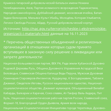
Крымско-татарский добровольческий батальон имени Номана
Челебиджихана, Азов, Партия исламского возрождения Таджикистана,
Народная самооборона, Дуббайский джамаат, московская ячейка, Батал-
Хаджи Белхороев, Маньяки Культ Убийц, Молодёжь Которая Улыбается,
Легион Свобода России, Айдар, Русский добровольческий корпус
Источник:
http://nac.gov.ru/terroristicheskie-i-ekstremistskie-
organizacii-i-materialy.html
данные на
16.11.2023
* Перечень общественных объединений и религиозных
организаций в отношении которых судом принято
вступившее в законную силу решение о ликвидации или
запрете деятельности:
Национал-большевистская партия, ВЕК РА, Рада земли Кубанской Духовно
Родовой Державы Русь, Община Духовного Управления Асгардской Веси
Беловодья, Славянская Община Капища Веды Перуна, Мужская Духовная
Семинария Староверов-Инглингов, Нурджулар, К Богодержавию, Таблиги
Джамаат, Свидетели Иеговы, Русское национальное единство, Национал-
социалистическое общество, Джамаат мувахидов, Объединенный Вилайат
Кабарды, Балкарии и Карачая, Союз славян, Ат-Такфир Валь-Хиджра, Пит
Буль, Национал-социалистическая рабочая партия России, Славянский союз,
Формат-18, Благородный Орден Дьявола, Армия воли народа,
Национальная Социалистическая Инициатива города Череповца, Духовно-