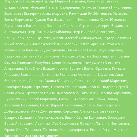
Маркович, Пислакова-Паркер Марина Петровна, Кочеткова Татьяна
Владимировна, Чуркина Наталья Валерьевна, Акимова Татьяна Николаевна,
Золотарева Екатерина Александровна, Рачинский Ян Збигневич, Жемкова
Елена Борисовна, Гудков Лев Дмитриевич, Илларионова Юлия Юрьевна,
Саранг Анна Васильевна, Захарова Светлана Сергеевна, Аверин Владимир
Анатольевич, Щур Татьяна Михайловна, Щур Николай Алексеевич,
Блинушов Андрей Юрьевич, Мосин Алексей Геннадьевич, Гефтер Валентин
Михайлович, Симонов Алексей Кириллович, Флиге Ирина Анатольевна,
Мельникова Валентина Дмитриевна, Вититинова Елена Владимировна,
Баженова Светлана Куприяновна, Максимов Сергей Владимирович, Беляев
Сергей Иванович, Голубева Елена Николаевна, Ганнушкина Светлана
Алексеевна, Закс Елена Владимировна, Буртина Елена Юрьевна, Гендель
Людмила Залмановна, Кокорина Екатерина Алексеевна, Шуманов Илья
Вячеславович, Арапова Галина Юрьевна, Свечников Анатолий Мариевич,
Прохоров Вадим Юрьевич, Шахова Елена Владимировна, Подузов Сергей
Васильевич, Протасова Ирина Вячеславовна, Литинский Леонид Борисович,
Лукашевский Сергей Маркович, Бахмин Вячеслав Иванович, Шабад
Анатолий Ефимович, Сухих Дарья Николаевна, Орлов Олег Петрович,
Добровольская Анна Дмитриевна, Королева Александра Евгеньевна,
Смирнов Владимир Александрович, Вицин Сергей Ефимович, Золотухин
Борис Андреевич, Левинсон Лев Семенович, Локшина Татьяна Иосифовна,
Орлов Олег Петрович, Полякова Мара Федоровна, Резник Генри Маркович,
Захаров Герман Константинович