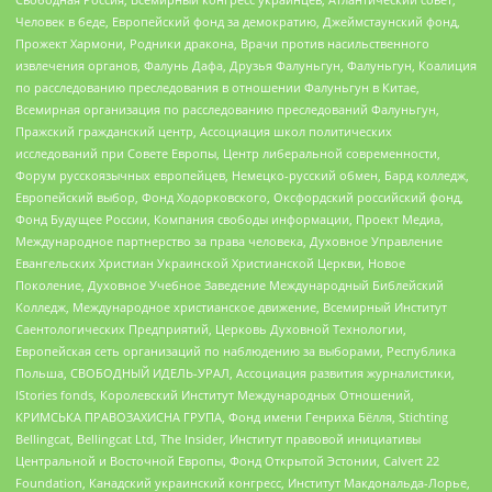
Человек в беде, Европейский фонд за демократию, Джеймстаунский фонд,
Прожект Хармони, Родники дракона, Врачи против насильственного
извлечения органов, Фалунь Дафа, Друзья Фалуньгун, Фалуньгун, Коалиция
по расследованию преследования в отношении Фалуньгун в Китае,
Всемирная организация по расследованию преследований Фалуньгун,
Пражский гражданский центр, Ассоциация школ политических
исследований при Совете Европы, Центр либеральной современности,
Форум русскоязычных европейцев, Немецко-русский обмен, Бард колледж,
Европейский выбор, Фонд Ходорковского, Оксфордский российский фонд,
Фонд Будущее России, Компания свободы информации, Проект Медиа,
Международное партнерство за права человека, Духовное Управление
Евангельских Христиан Украинской Христианской Церкви, Новое
Поколение, Духовное Учебное Заведение Международный Библейский
Колледж, Международное христианское движение, Всемирный Институт
Саентологических Предприятий, Церковь Духовной Технологии,
Европейская сеть организаций по наблюдению за выборами, Республика
Польша, СВОБОДНЫЙ ИДЕЛЬ-УРАЛ, Ассоциация развития журналистики,
IStories fonds, Королевский Институт Международных Отношений,
КРИМСЬКА ПРАВОЗАХИСНА ГРУПА, Фонд имени Генриха Бёлля, Stichting
Bellingcat, Bellingcat Ltd, The Insider, Институт правовой инициативы
Центральной и Восточной Европы, Фонд Открытой Эстонии, Calvert 22
Foundation, Канадский украинский конгресс, Институт Макдональда-Лорье,