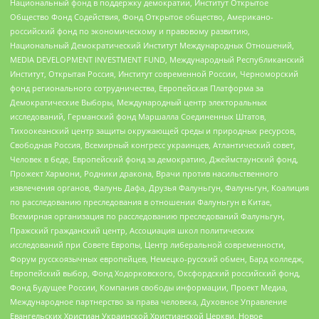
Национальный фонд в поддержку демократии, Институт Открытое
Общество Фонд Содействия, Фонд Открытое общество, Американо-
российский фонд по экономическому и правовому развитию,
Национальный Демократический Институт Международных Отношений,
MEDIA DEVELOPMENT INVESTMENT FUND, Международный Республиканский
Институт, Открытая Россия, Институт современной России, Черноморский
фонд регионального сотрудничества, Европейская Платформа за
Демократические Выборы, Международный центр электоральных
исследований, Германский фонд Маршалла Соединенных Штатов,
Тихоокеанский центр защиты окружающей среды и природных ресурсов,
Свободная Россия, Всемирный конгресс украинцев, Атлантический совет,
Человек в беде, Европейский фонд за демократию, Джеймстаунский фонд,
Прожект Хармони, Родники дракона, Врачи против насильственного
извлечения органов, Фалунь Дафа, Друзья Фалуньгун, Фалуньгун, Коалиция
по расследованию преследования в отношении Фалуньгун в Китае,
Всемирная организация по расследованию преследований Фалуньгун,
Пражский гражданский центр, Ассоциация школ политических
исследований при Совете Европы, Центр либеральной современности,
Форум русскоязычных европейцев, Немецко-русский обмен, Бард колледж,
Европейский выбор, Фонд Ходорковского, Оксфордский российский фонд,
Фонд Будущее России, Компания свободы информации, Проект Медиа,
Международное партнерство за права человека, Духовное Управление
Евангельских Христиан Украинской Христианской Церкви, Новое