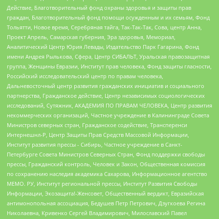
Действие, Благотворительный фонд охраны здоровья и защиты прав
граждан, Благотворительный фонд помощи осужденным и их семьям, Фонд
Тольятти, Новое время, Серебряная тайга, Так-Так-Так, Сова, центр Анна,
Проект Апрель, Самарская губерния, Эра здоровья, Мемориал,
Аналитический Центр Юрия Левады, Издательство Парк Гагарина, Фонд
имени Андрея Рылькова, Сфера, Центр СИБАЛЬТ, Уральская правозащитная
группа, Женщины Евразии, Институт прав человека, Фонд защиты гласности,
Российский исследовательский центр по правам человека,
Дальневосточный центр развития гражданских инициатив и социального
партнерства, Гражданское действие, Центр независимых социологических
исследований, Сутяжник, АКАДЕМИЯ ПО ПРАВАМ ЧЕЛОВЕКА, Центр развития
некоммерческих организаций, Частное учреждение в Калининграде Совета
Министров северных стран, Гражданское содействие, Трансперенси
Интернешнл-Р, Центр Защиты Прав Средств Массовой Информации,
Институт развития прессы - Сибирь, Частное учреждение в Санкт-
Петербурге Совета Министров Северных Стран, Фонд поддержки свободы
прессы, Гражданский контроль, Человек и Закон, Общественная комиссия
по сохранению наследия академика Сахарова, Информационное агентство
МЕМО. РУ, Институт региональной прессы, Институт Развития Свободы
Информации, Экозащита!-Женсовет, Общественный вердикт, Евразийская
антимонопольная ассоциация, Бедушев Петр Петрович, Дзугкоева Регина
Николаевна, Кривенко Сергей Владимирович, Милославский Павел