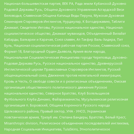
Национал-большевистская партия, ВЕК РА, Рада земли Кубанской Духовно
Родовой Державы Русь, Община Духовного Управления Асгардской Веси
Беловодья, Славянская Община Капища Веды Перуна, Мужская Духовная
Семинария Староверов-Инглингов, Нурджулар, К Богодержавию, Таблиги
Джамаат, Свидетели Иеговы, Русское национальное единство, Национал-
социалистическое общество, Джамаат мувахидов, Объединенный Вилайат
Кабарды, Балкарии и Карачая, Союз славян, Ат-Такфир Валь-Хиджра, Пит
Буль, Национал-социалистическая рабочая партия России, Славянский союз,
Формат-18, Благородный Орден Дьявола, Армия воли народа,
Национальная Социалистическая Инициатива города Череповца, Духовно-
Родовая Держава Русь, Русское национальное единство, Древнерусской
Инглистической церкви Православных Староверов-Инглингов, Русский
общенациональный союз, Движение против нелегальной иммиграции,
Кровь и Честь, О свободе совести и о религиозных объединениях, Омская
организация общественного политического движения Русское
национальное единство, Северное Братство, Клуб Болельщиков
Футбольного Клуба Динамо, Файзрахманисты, Мусульманская религиозная
организация п. Боровский, Община Коренного Русского народа
Щелковского района, Правый сектор, УНА - УНСО, Украинская
повстанческая армия, Тризуб им. Степана Бандеры, Братство, Белый Крест,
Misanthropic division, Религиозное объединение последователей инглиизма,
Народная Социальная Инициатива, TulaSkins, Этнополитическое