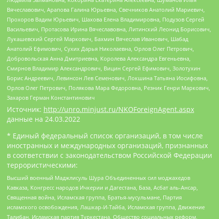
Вячеславович, Арапова Галина Юрьевна, Свечников Анатолий Мариевич,
Прохоров Вадим Юрьевич, Шахова Елена Владимировна, Подузов Сергей
Васильевич, Протасова Ирина Вячеславовна, Литинский Леонид Борисович,
Лукашевский Сергей Маркович, Бахмин Вячеслав Иванович, Шабад
Анатолий Ефимович, Сухих Дарья Николаевна, Орлов Олег Петрович,
Добровольская Анна Дмитриевна, Королева Александра Евгеньевна,
Смирнов Владимир Александрович, Вицин Сергей Ефимович, Золотухин
Борис Андреевич, Левинсон Лев Семенович, Локшина Татьяна Иосифовна,
Орлов Олег Петрович, Полякова Мара Федоровна, Резник Генри Маркович,
Захаров Герман Константинович
Источник:
http://unro.minjust.ru/NKOForeignAgent.aspx
данные на
24.03.2022
* Единый федеральный список организаций, в том числе
иностранных и международных организаций, признанных
в соответствии с законодательством Российской Федерации
террористическими:
Высший военный Маджлисуль Шура Объединенных сил моджахедов
Кавказа, Конгресс народов Ичкерии и Дагестана, База, Асбат аль-Ансар,
Священная война, Исламская группа, Братья-мусульмане, Партия
исламского освобождения, Лашкар-И-Тайба, Исламская группа, Движение
Талибан, Исламская партия Туркестана, Общество социальных реформ,