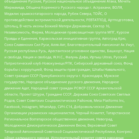
объединение Русские, Русское национальное объединение Атака, Мечеть
Мирмамеда, Община Коренного Русского народа г. Астрахани, ВОЛЯ,
Меджлис крымскотатарского народа, Рубеж Севера, ТОЙС, О
противодействии экстремистской деятельности, РЕВТАТПОД, Артподготовка,
Штольц, В честь иконы Божией Матери Державная, Сектор 16,
Независимость, Фирма, Молодежная правозащитная группа МПГ, Курсом
Правды и Единения, Каракольская инициативная группа, Автоград Крю,
Союз Славянских Сил Руси, Алля-Аят, Благотворительный пансионат Ак Умут,
Русская республика Русь, Арестантское уголовное единство, Башкорт, Нация
и свобода, Нация и свобода, W.H.С., Фалунь Дафа, Иртыш Ultras, Русский
Патриотический клуб-Новокузнецк/РПК, Сибирский державный союз, Фонд
борьбы с коррупцией, Фонд защиты прав граждан, Штабы Навального,
Совет граждан СССР Прикубанского округа г. Краснодара, Мужское
государство, Народное объединение русского движения, Народное
движение Адат, Народный совет граждан РСФСР СССР Архангельской
области, Проект Штурм, Граждане СССР, Держава Союз Советских Светлых
Родов, Совет Советских Социалистических Районов, Meta Platforms Inc,
Facebook, Instagram, WhatsApp, СИЧ-С14, Добровольческое Движение
Организации украинских националистов, Черный Комитет, Татарстанское
Региональное Всетатарское общественное движение, Невоград,
Молодежное Демократическое Движение Весна, Верховный Совет
Татарской Автономной Советской Социалистической Республики, Конгресс
ойрат-калмыцкого народа, Исполнительный комитет совета народных