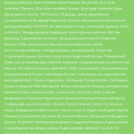
Белорусский дом прав человека имени Бориса Звозскова, Дом прав
человека Тбилиси, Дом прав человека Ереван, Дом прав человека Крым,
Центр дикого лосося, TVR Studios, ТВ Дождь, Центр европейских
исследований им Вилфрида Мартенса, Сетевое объединение журналистов
расследователей, АЛЛАТРА, За свободную Россию, Свободная Бурятия, Uralic,
UnKremlin, Международная федерация транспортных рабочих, ИстЧам
Финланд, Гудзоновский институт, Фонд Демократического Развития,
Комитет-2024, Центрально-Европейский университет, Центр
восточноевропейских и международных исследований, Общество
Сторожевой башни, Библии и трактатов Свидетелей Иеговы, Гражданский
Совет, Центр анализа европейской политики, Академическая сеть Восточная
Европа, Российский комитет действия, РЭНД корпорейшн, Русская Америка
за демократию в России, Настоящая Россия, Глобальная сеть журналистов-
расследователей, Служба поддержки, Свободная Россия Берлин, Свободная
Россия Северный Рейн-Вестфалия, Фонд глобальной помощи, Антивоенный
комитет России, Russie-Libertes, La Asocicion de Rusos Libres, Союз за
возвращение Северных территорий, Крымскотатарский Ресурсный Центр,
Глобальный союз IndustriALL, Russian Election Monitor, Article 19, Мнение
медиа, Федерация анархического черного креста, Радио Свободная Европа,
Германское общество изучения Восточной Европы, Фонд имени Фридриха
Эберта, XZ gGmbH, Мобильная академия поддержки гендерной демократии
и миротворчества, Форум имени Льва Копелева, American Councils for
International Education, Cultural Vistas, Institute of International Education,