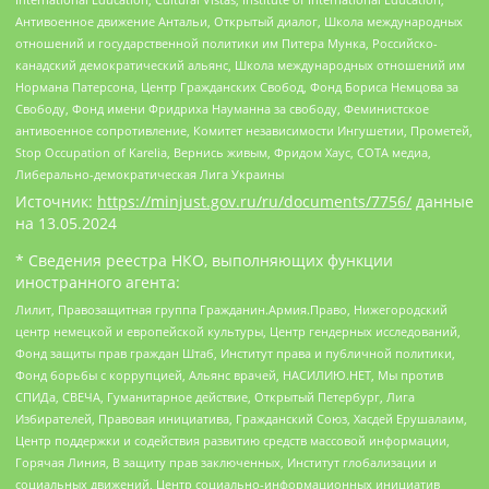
Антивоенное движение Антальи, Открытый диалог, Школа международных
отношений и государственной политики им Питера Мунка, Российско-
канадский демократический альянс, Школа международных отношений им
Нормана Патерсона, Центр Гражданских Свобод, Фонд Бориса Немцова за
Свободу, Фонд имени Фридриха Науманна за свободу, Феминистское
антивоенное сопротивление, Комитет независимости Ингушетии, Прометей,
Stop Occupation of Karelia, Вернись живым, Фридом Хаус, СОТА медиа,
Либерально-демократическая Лига Украины
Источник:
https://minjust.gov.ru/ru/documents/7756/
данные
на
13.05.2024
* Сведения реестра НКО, выполняющих функции
иностранного агента:
Лилит, Правозащитная группа Гражданин.Армия.Право, Нижегородский
центр немецкой и европейской культуры, Центр гендерных исследований,
Фонд защиты прав граждан Штаб, Институт права и публичной политики,
Фонд борьбы с коррупцией, Альянс врачей, НАСИЛИЮ.НЕТ, Мы против
СПИДа, СВЕЧА, Гуманитарное действие, Открытый Петербург, Лига
Избирателей, Правовая инициатива, Гражданский Союз, Хасдей Ерушалаим,
Центр поддержки и содействия развитию средств массовой информации,
Горячая Линия, В защиту прав заключенных, Институт глобализации и
социальных движений, Центр социально-информационных инициатив