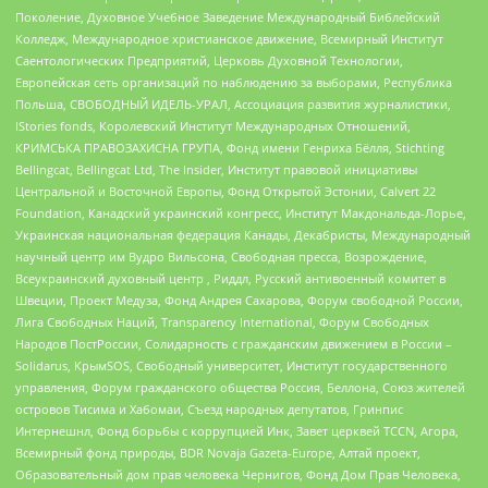
Поколение, Духовное Учебное Заведение Международный Библейский
Колледж, Международное христианское движение, Всемирный Институт
Саентологических Предприятий, Церковь Духовной Технологии,
Европейская сеть организаций по наблюдению за выборами, Республика
Польша, СВОБОДНЫЙ ИДЕЛЬ-УРАЛ, Ассоциация развития журналистики,
IStories fonds, Королевский Институт Международных Отношений,
КРИМСЬКА ПРАВОЗАХИСНА ГРУПА, Фонд имени Генриха Бёлля, Stichting
Bellingcat, Bellingcat Ltd, The Insider, Институт правовой инициативы
Центральной и Восточной Европы, Фонд Открытой Эстонии, Calvert 22
Foundation, Канадский украинский конгресс, Институт Макдональда-Лорье,
Украинская национальная федерация Канады, Декабристы, Международный
научный центр им Вудро Вильсона, Свободная пресса, Возрождение,
Всеукраинский духовный центр , Риддл, Русский антивоенный комитет в
Швеции, Проект Медуза, Фонд Андрея Сахарова, Форум свободной России,
Лига Свободных Наций, Transparеncy International, Форум Свободных
Народов ПостРоссии, Солидарность с гражданским движением в России –
Solidarus, КрымSOS, Свободный университет, Институт государственного
управления, Форум гражданского общества Россия, Беллона, Союз жителей
островов Тисима и Хабомаи, Съезд народных депутатов, Гринпис
Интернешнл, Фонд борьбы с коррупцией Инк, Завет церквей TCCN, Агора,
Всемирный фонд природы, BDR Novaja Gazeta-Europe, Алтай проект,
Образовательный дом прав человека Чернигов, Фонд Дом Прав Человека,