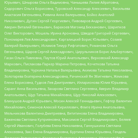
Юрьевич, Шнырова Ольга Вадимовна, Чанышева Лилия Айратовна,
Сидорович Ольга Борисовна, Туровский Александр Алексеевич, Васильева
Анастасия Евгеньевна, Ривина Анна Валерьевна, Бойко Анатолий
Николаевич, Дугин Сергей Георгиевич, Пивоваров Андрей Сергеевич,
Аверин Виталий Евгеньевич, Барахоев Магомед Бекханович, Шарипков
Олег Викторович, Мошель Ирина Ароновна, Шведов Григорий Сергеевич,
Пономарев Лев Александрович, Каргалицкий Борис Юльевич, Созаев
Валерий Валерьевич, Исламов Тимур Рифгатович, Романова Ольга
Евгеньевна, Щаров Сергей Алексадрович, Цирульников Борис Альбертович,
Гасан Ольга Павловна, Паутов Юрий Анатольевич, Верховский Александр
Маркович, Пислакова-Паркер Марина Петровна, Кочеткова Татьяна
Владимировна, Чуркина Наталья Валерьевна, Акимова Татьяна Николаевна,
Золотарева Екатерина Александровна, Рачинский Ян Збигневич, Жемкова
Елена Борисовна, Гудков Лев Дмитриевич, Илларионова Юлия Юрьевна,
Саранг Анна Васильевна, Захарова Светлана Сергеевна, Аверин Владимир
Анатольевич, Щур Татьяна Михайловна, Щур Николай Алексеевич,
Блинушов Андрей Юрьевич, Мосин Алексей Геннадьевич, Гефтер Валентин
Михайлович, Симонов Алексей Кириллович, Флиге Ирина Анатольевна,
Мельникова Валентина Дмитриевна, Вититинова Елена Владимировна,
Баженова Светлана Куприяновна, Максимов Сергей Владимирович, Беляев
Сергей Иванович, Голубева Елена Николаевна, Ганнушкина Светлана
Алексеевна, Закс Елена Владимировна, Буртина Елена Юрьевна, Гендель
Людмила Залмановна, Кокорина Екатерина Алексеевна, Шуманов Илья