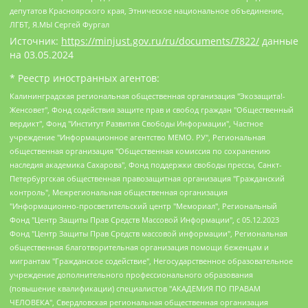
депутатов Красноярского края, Этническое национальное объединение,
ЛГБТ, Я.МЫ Сергей Фургал
Источник:
https://minjust.gov.ru/ru/documents/7822/
данные
на
03.05.2024
* Реестр иностранных агентов:
Калининградская региональная общественная организация "Экозащита!-Женсовет", Фонд содействия защите прав и свобод граждан "Общественный вердикт", Фонд "Институт Развития Свободы Информации", Частное учреждение "Информационное агентство МЕМО. РУ", Региональная общественная организация "Общественная комиссия по сохранению наследия академика Сахарова", Фонд поддержки свободы прессы, Санкт-Петербургская общественная правозащитная организация "Гражданский контроль", Межрегиональная общественная организация "Информационно-просветительский центр "Мемориал", Региональный Фонд "Центр Защиты Прав Средств Массовой Информации", с 05.12.2023 Фонд "Центр Защиты Прав Средств массовой информации", Региональная общественная благотворительная организация помощи беженцам и мигрантам "Гражданское содействие", Негосударственное образовательное учреждение дополнительного профессионального образования (повышение квалификации) специалистов "АКАДЕМИЯ ПО ПРАВАМ ЧЕЛОВЕКА", Свердловская региональная общественная организация "Сутяжник", Автономная некоммерческая организация "Центр независимых социологических исследований", Союз общественных объединений "Российский исследовательский центр по правам человека", Региональное общественное учреждение научно-информационный центр "МЕМОРИАЛ", Некоммерческая организация "Фонд защиты гласности", Автономная некоммерческая организация "Институт прав человека", Городская общественная организация "Екатеринбургское общество "МЕМОРИАЛ", Городская общественная организация "Рязанское историко-просветительское и правозащитное общество "Мемориал" (Рязанский Мемориал), Челябинский региональный орган общественной самодеятельности – женское общественное объединение "Женщины Евразии", Челябинский региональный орган общественной самодеятельности "Уральская правозащитная группа", Фонд содействия защите здоровья и социальной справедливости имени Андрея Рылькова, Автономная Некоммерческая Организация "Аналитический Центр Юрия Левады", Автономная некоммерческая организация социальной поддержки населения "Проект Апрель", Региональная общественная организация помощи женщинам и детям, находящимся в кризисной ситуации "Информационно-методический центр "Анна", Фонд содействия развитию массовых коммуникаций и правовому просвещению "Так-так-Так", Фонд содействия устойчивому развитию "Серебряная тайга", Свердловский региональный общественный фонд социальных проектов "Новое время", "Idel.Реалии", Кавказ.Реалии, Крым.Реалии, Телеканал Настоящее Время, Татаро-башкирская служба Радио Свобода (Azatliq Radiosi), Радио Свободная Европа/Радио Свобода (PCE/PC), "Сибирь.Реалии", "Фактограф", Благотворительный фонд помощи осужденным и их семьям, Автономная некоммерческая организация "Институт глобализации и социальных движений", Фонд "В защиту прав заключенных", Частное учреждение "Центр поддержки и содействия развитию средств массовой информации", Пензенский региональный общественный благотворительный фонд "Гражданский союз", "Север.Реалии", Некоммерческая организация Фонд "Правовая инициатива", Общество с ограниченной ответственностью "Радио Свободная Европа/Радио Свобода", Чешское информационное агентство "MEDIUM-ORIENT", Красноярская региональная общественная организация "Мы против СПИДа", Камалягин Денис Николаевич, Маркелов Сергей Евгеньевич, Пономарев Лев Александрович, Савицкая Людмила Алексеевна, Автономная некоммерческая организация "Центр по работе с проблемой насилия "НАСИЛИЮ.НЕТ", Межрегиональный профессиональный союз работников здравоохранения "Альянс врачей", Юридическое лицо, зарегистрированное в Латвийской Республике, SIA "Medusa Project" (регистрационный номер 40103797863, дата регистрации 10.06.2014), Некоммерческая организация "Фонд по борьбе с коррупцией", Автономная некоммерческая организация "Институт права и публичной политики", Баданин Роман Сергеевич, Гликин Максим Александрович, Железнова Мария Михайловна, Лукьянова Юлия Сергеевна, Маетная Елизавета Витальевна, Маняхин Петр Борисович, Чуракова Ольга Владимировна, Ярош Юлия Петровна, Юридическое лицо "The Insider SIA", зарегистрированное в Риге, Латвийская Республика (дата регистрации 26.06.2015), являющееся администратором доменного имени интернет-издания "The Insider SIA", https://theins.ru, Постернак Алексей Евгеньевич, Рубин Михаил Аркадьевич, Анин Роман Александрович, Юридическое лицо Istories fonds, зарегистрированное в Латвийской Республике (регистрационный номер 50008295751, дата регистрации 24.02.2020), Великовский Дмитрий Александрович, Долинина Ирина Николаевна, Мароховская Алеся Алексеевна, Шлейнов Роман Юрьевич, Шмагун Олеся Валентиновна, Общество с ограниченной ответственностью "Альтаир 2021", Общество с ограниченной ответственностью "Вега 2021", Общество с ограниченной ответственностью "Главный редактор 2021", Общество с ограниченной ответственностью "Ромашки монолит", Важенков Артем Валерьевич, Ивановская областная общественная организация "Центр гендерных исследований", Гурман Юрий Альбертович, Медиапроект "ОВД-Инфо", Егоров Владимир Владимирович, Жилинский Владимир Александрович, Общество с ограниченной ответственностью "ЗП", Иванова София Юрьевна, Карезина Инна Павловна, Кильтау Екатерина Викторовна, Петров Алексей Викторович, Пискунов Сергей Евгеньевич, Смирнов Сергей Сергеевич, Тихонов Михаил Сергеевич, Общество с ограниченной ответственностью "ЖУРНАЛИСТ-ИНОСТРАННЫЙ АГЕНТ", Арапова Галина Юрьевна, Вольтская Татьяна Анатольевна, Американская компания "Mason G.E.S. Anonymous Foundation" (США), являющаяся владельцем интернет-издания https://mnews.world/, Компания "Stichting Bellingcat", зарегистрированная в Нидерландах (дата регистрации 11.07.2018), Захаров Андрей Вячеславович, Клепиковская Екатерина Дмитриевна, Общество с ограниченной ответственностью "МЕМО", Перл Роман Александрович, Симонов Евгений Алексеевич, Соловьева Елена Анатольевна, Сотников Даниил Владимирович, Сурначева Елизавета Дмитриевна, Автономная некоммерческая организация по защите прав человека и информированию населения "Якутия – Наше Мнение", Общество с ограниченной ответственностью "Москоу диджитал медиа", с 26.01.2023 Общество с ограниченной ответственностью "Чайка Белые сады", Ветошкина Валерия Валерьевна, Заговора Максим Александрович, Межрегиональное общественное движение "Российская ЛГБТ - сеть", Оленичев Максим Владимирович, Павлов Иван Юрьевич, Скворцова Елена Сергеевна, Общество с ограниченной ответственностью "Как бы инагент", Кочетков Игорь Викторович, Общество с ограниченной ответственностью "Честные выборы", Еланчик Олег Александрович, Общество с ограниченной ответственностью "Нобелевский призыв", Гималова Регина Эмилевна, Григорьев Андрей Валерьевич, Григорьева Алина Александровна, Ассоциация по содействию защите прав призывников, альтернативнослужащих и военнослужащих "Правозащитная группа "Гражданин.Армия.Право", Хисамова Регина Фаритовна, Автономная некоммерческая организация по реализации социально-правовых программ "Лилит", Дальневосточное общественное движение "Маяк", Санкт-Петербургская ЛГБТ-инициативная группа "Выход", Инициативная группа ЛГБТ+ "Реверс", Алексеев Андрей Викторович, Бекбулатова Таисия Львовна, Беляев Иван Михайлович, Владыкина Елена Сергеевна, Гельман Марат Александрович, Никульшина Вероника Юрьевна, Толоконникова Надежда Андреевна, Шендерович Виктор Анатольевич, Общество с ограниченной ответственностью "Данное сообщение", Общество с ограниченной ответственностью Издательский дом "Новая глава", Айнбиндер Александра Александровна, Московский комьюнити-центр для ЛГБТ+инициатив, Благотворительный фонд развития филантропии, Deutsche Welle (Германия, Kurt-Schumacher-Strasse 3, 53113 Bonn), Борзунова Мария Михайловна, Воробьев Виктор Викторович, Голубева Анна Львовна, Константинова Алла Михайловна, Малкова Ирина Владимировна, Мурадов Мурад Абдулгалимович, Осетинская Елизавета Николаевна, Понасенков Евгений Николаевич, Ганапольский Матвей Юрьевич, Киселев Евгений Алексеевич, Борухович Ирина Григорьевна, Дремин Иван Тимофеевич, Дубровский Дмитрий Викторович, Красноярская региональная общественная организация поддержки и развития альтернативных образовательных технологий и межкультурных коммуникаций "ИНТЕРРА", Маяковская Екатерина Алексеевна, Фейгин Марк Захарович, Филимонов Андрей Викторович, Дзугкоева Регина Николаевна, Доброхотов Роман Александрович, Дудь Юрий Александрович, Елкин Сергей Владимирович, Кругликов Кирилл Игоревич, Сабунаева Мария Леонидовна, Семенов Алексей Владимирович, Шаинян Карен Багратович, Шульман Екатерина Михайловна, Асафьев Артур Валерьевич, Вахштайн Виктор Семенович, Венедиктов Алексей Алексеевич, Лушникова Екатерина Евгеньевна, Волков Леонид Михайлович, Невзоров Александр Глебович, Пархоменко Сергей Борисович, Сироткин Ярослав Николаевич, Кара-Мурза Владимир Владимирович, Баранова Наталья Владимировна, Гозман Леонид Яковлевич, Кагарлицкий Борис Юльевич, Климарев Михаил Валерьевич, Милов Владимир Станиславович, Автономная некоммерческая организация Краснодарский центр современного искусства "Типография", Моргенштерн Алишер Тагирович, Соболь Любовь Эдуардовна, Общество с ограниченной ответственностью "ЛИЗА НОРМ", Каспаров Гарри Кимович, Ходорковский Михаил Борисович, Общество с ограниченной ответственностью "Апрельские тезисы", Данилович Ирина Брониславовна, Кашин Олег Владимирович, Петров Николай Владимирович, Пивоваров Алексей Владимирович, Соколов Михаил Владимирович, Цветкова Юлия Владимировна, Чичваркин Евгений Александрович, Комитет против пыток/Команда против пыток, Общество с ограниченной ответственностью "Первый научный", Общество с ограниченной ответственностью "Вертолет и ко", Белоцерковская Вероника Борисовна, Кац Максим Евгеньевич, Лазарева Татьяна Юрьевна, Шаведдинов Руслан Табризович, Яшин Илья Валерьевич, Общество с ограниченной ответственностью "Иноагент ААВ", Алешковский Дмитрий Петрович, Альбац Евгения Марковна, Быков Дмитрий Львович, Галямина Юлия Евгеньевна, Лойко Сергей Леонидович, Мартынов Кирилл Константинович, Медведев Сергей Александрович, Крашенинников Федор Геннадиевич, Гордеева Катерина Вл