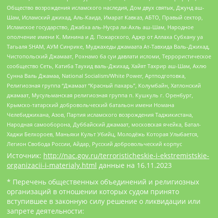
Общество возрождения исламского наследия, Дом двух святых, Джунд аш-
Шам, Исламский джихад, Аль-Каида, Имарат Кавказ, АБТО, Правый сектор,
Исламское государство, Джабха аль-Нусра ли-Ахль аш-Шам, Народное
ополчение имени К. Минина и Д. Пожарского, Аджр от Аллаха Субхану уа
Тагьаля SHAM, АУМ Синрике, Муджахеды джамаата Ат-Тавхида Валь-Джихад,
Чистопольский Джамаат, Рохнамо ба суи давлати исломи, Террористическое
сообщество Сеть, Катиба Таухид валь-Джихад, Хайят Тахрир аш-Шам, Ахлю
Сунна Валь Джамаа, National Socialism/White Power, Артподготовка,
Религиозная группа “Джамаат “Красный пахарь”, Колумбайн, Хатлонский
джамаат, Мусульманская религиозная группа п. Кушкуль г. Оренбург,
Крымско-татарский добровольческий батальон имени Номана
Челебиджихана, Азов, Партия исламского возрождения Таджикистана,
Народная самооборона, Дуббайский джамаат, московская ячейка, Батал-
Хаджи Белхороев, Маньяки Культ Убийц, Молодёжь Которая Улыбается,
Легион Свобода России, Айдар, Русский добровольческий корпус
Источник:
http://nac.gov.ru/terroristicheskie-i-ekstremistskie-
organizacii-i-materialy.html
данные на
16.11.2023
* Перечень общественных объединений и религиозных
организаций в отношении которых судом принято
вступившее в законную силу решение о ликвидации или
запрете деятельности: