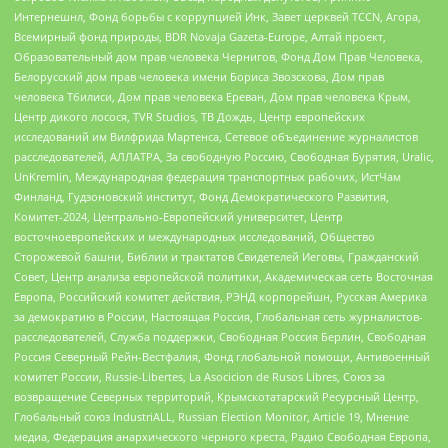
Интернешнл, Фонд борьбы с коррупцией Инк, Завет церквей TCCN, Агора,
Всемирный фонд природы, BDR Novaja Gazeta-Europe, Алтай проект,
Образовательный дом прав человека Чернигов, Фонд Дом Прав Человека,
Белорусский дом прав человека имени Бориса Звозскова, Дом прав
человека Тбилиси, Дом прав человека Ереван, Дом прав человека Крым,
Центр дикого лосося, TVR Studios, ТВ Дождь, Центр европейских
исследований им Вилфрида Мартенса, Сетевое объединение журналистов
расследователей, АЛЛАТРА, За свободную Россию, Свободная Бурятия, Uralic,
UnKremlin, Международная федерация транспортных рабочих, ИстЧам
Финланд, Гудзоновский институт, Фонд Демократического Развития,
Комитет-2024, Центрально-Европейский университет, Центр
восточноевропейских и международных исследований, Общество
Сторожевой башни, Библии и трактатов Свидетелей Иеговы, Гражданский
Совет, Центр анализа европейской политики, Академическая сеть Восточная
Европа, Российский комитет действия, РЭНД корпорейшн, Русская Америка
за демократию в России, Настоящая Россия, Глобальная сеть журналистов-
расследователей, Служба поддержки, Свободная Россия Берлин, Свободная
Россия Северный Рейн-Вестфалия, Фонд глобальной помощи, Антивоенный
комитет России, Russie-Libertes, La Asocicion de Rusos Libres, Союз за
возвращение Северных территорий, Крымскотатарский Ресурсный Центр,
Глобальный союз IndustriALL, Russian Election Monitor, Article 19, Мнение
медиа, Федерация анархического черного креста, Радио Свободная Европа,