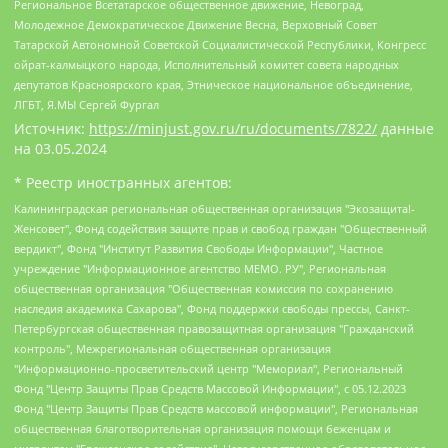
Региональное Всетатарское общественное движение, Невоград,
Молодежное Демократическое Движение Весна, Верховный Совет
Татарской Автономной Советской Социалистической Республики, Конгресс
ойрат-калмыцкого народа, Исполнительный комитет совета народных
депутатов Красноярского края, Этническое национальное объединение,
ЛГБТ, Я.МЫ Сергей Фургал
Источник:
https://minjust.gov.ru/ru/documents/7822/
данные
на
03.05.2024
* Реестр иностранных агентов:
Калининградская региональная общественная организация "Экозащита!-Женсовет", Фонд содействия защите прав и свобод граждан "Общественный вердикт", Фонд "Институт Развития Свободы Информации", Частное учреждение "Информационное агентство МЕМО. РУ", Региональная общественная организация "Общественная комиссия по сохранению наследия академика Сахарова", Фонд поддержки свободы прессы, Санкт-Петербургская общественная правозащитная организация "Гражданский контроль", Межрегиональная общественная организация "Информационно-просветительский центр "Мемориал", Региональный Фонд "Центр Защиты Прав Средств Массовой Информации", с 05.12.2023 Фонд "Центр Защиты Прав Средств массовой информации", Региональная общественная благотворительная организация помощи беженцам и мигрантам "Гражданское содействие", Негосударственное образовательное учреждение дополнительного профессионального образования (повышение квалификации) специалистов "АКАДЕМИЯ ПО ПРАВАМ ЧЕЛОВЕКА", Свердловская региональная общественная организация "Сутяжник", Автономная некоммерческая организация "Центр независимых социологических исследований", Союз общественных объединений "Российский исследовательский центр по правам человека", Региональное общественное учреждение научно-информационный центр "МЕМОРИАЛ", Некоммерческая организация "Фонд защиты гласности", Автономная некоммерческая организация "Институт прав человека", Городская общественная организация "Екатеринбургское общество "МЕМОРИАЛ", Городская общественная организация "Рязанское историко-просветительское и правозащитное общество "Мемориал" (Рязанский Мемориал), Челябинский региональный орган общественной самодеятельности – женское общественное объединение "Женщины Евразии", Челябинский региональный орган общественной самодеятельности "Уральская правозащитная группа", Фонд содействия защите здоровья и социальной справедливости имени Андрея Рылькова, Автономная Некоммерческая Организация "Аналитический Центр Юрия Левады", Автономная некоммерческая организация социальной поддержки населения "Проект Апрель", Региональная общественная организация помощи женщинам и детям, находящимся в кризисной ситуации "Информационно-методический центр "Анна", Фонд содействия развитию массовых коммуникаций и правовому просвещению "Так-так-Так", Фонд содействия устойчивому развитию "Серебряная тайга", Свердловский региональный общественный фонд социальных проектов "Новое время", "Idel.Реалии", Кавказ.Реалии, Крым.Реалии, Телеканал Настоящее Время, Татаро-башкирская служба Радио Свобода (Azatliq Radiosi), Радио Свободная Европа/Радио Свобода (PCE/PC), "Сибирь.Реалии", "Фактограф", Благотворительный фонд помощи осужденным и их семьям, Автономная некоммерческая организация "Институт глобализации и социальных движений", Фонд "В защиту прав заключенных", Частное учреждение "Центр поддержки и содействия развитию средств массовой информации", Пензенский региональный общественный благотворительный фонд "Гражданский союз", "Север.Реалии", Некоммерческая организация Фонд "Правовая инициатива", Общество с ограниченной ответственностью "Радио Свободная Европа/Радио Свобода", Чешское информационное агентство "MEDIUM-ORIENT", Красноярская региональная общественная организация "Мы против СПИДа", Камалягин Денис Николаевич, Маркелов Сергей Евгеньевич, Пономарев Лев Александрович, Савицкая Людмила Алексеевна, Автономная некоммерческая организация "Центр по работе с проблемой насилия "НАСИЛИЮ.НЕТ", Межрегиональный профессиональный союз работников здравоохранения "Альянс врачей", Юридическое лицо, зарегистрированное в Латвийской Республике, SIA "Medusa Project" (регистрационный номер 40103797863, дата регистрации 10.06.2014), Некоммерческая организация "Фонд по борьбе с коррупцией", Автономная некоммерческая организация "Институт права и публичной политики", Баданин Роман Сергеевич, Гликин Максим Александрович, Железнова Мария Михайловна, Лукьянова Юлия Сергеевна, Маетная Елизавета Витальевна, Маняхин Петр Борисович, Чуракова Ольга Владимировна, Ярош Юлия Петровна, Юридическое лицо "The Insider SIA", зарегистрированное в Риге, Латвийская Республика (дата регистрации 26.06.2015), являющееся администратором доменного имени интернет-издания "The Insider SIA", https://theins.ru, Постернак Алексей Евгеньевич, Рубин Михаил Аркадьевич, Анин Роман Александрович, Юридическое лицо Istories fonds, зарегистрированное в Латвийской Республике (регистрационный номер 50008295751, дата регистрации 24.02.2020), Великовский Дмитрий Александрович, Долинина Ирина Николаевна, Мароховская Алеся Алексеевна, Шлейнов Роман Юрьевич, Шмагун Олеся Валентиновна, Общество с ограниченной ответственностью "Альтаир 2021", Общество с ограниченной ответственностью "Вега 2021", Общество с ограниченной ответственностью "Главный редактор 2021", Общество с ограниченной ответственностью "Ромашки монолит", Важенков Артем Валерьевич, Ивановская областная общественная организация "Центр гендерных исследований", Гурман Юрий Альбертович, Медиапроект "ОВД-Инфо", Егоров Владимир Владимирович, Жилинский Владимир Александрович, Общество с ограниченной ответственностью "ЗП", Иванова София Юрьевна, Карезина Инна Павловна, Кильтау Екатерина Викторовна, Петров Алексей Викторович, Пискунов Сергей Евгеньевич, Смирнов Сергей Сергеевич, Тихонов Михаил Сергеевич, Общество с ограниченной ответственностью "ЖУРНАЛИСТ-ИНОСТРАННЫЙ АГЕНТ", Арапова Галина Юрьевна, Вольтская Татьяна Анатольевна, Американская компания "Mason G.E.S. Anonymous Foundation" (США), являющаяся владельцем интернет-издания https://mnews.world/, Компания "Stichting Bellingcat", зарегистрированная в Нидерландах (дата регистрации 11.07.2018), Захаров Андрей Вячеславович, Клепиковская Екатерина Дмитриевна, Общество с ограниченной ответственностью "МЕМО", Перл Роман Александрович, Симонов Евгений Алексеевич, Соловьева Елена Анатольевна, Сотников Даниил Владимирович, Сурначева Елизавета Дмитриевна, Автономная некоммерческая организация по защите прав человека и информированию населения "Якутия – Наше Мнение", Общество с ограниченной ответственностью "Москоу диджитал медиа", с 26.01.2023 Общество с ограниченной ответственностью "Чайка Белые сады", Ветошкина Валерия Валерьевна, Заговора Максим Александрович, Межрегиональное общественное движение "Российская ЛГБТ - сеть", Оленичев Максим Владимирович, Павлов Иван Юрьевич, Скворцова Елена Сергеевна, Общество с ограниченной ответственностью "Как бы инагент", Кочетков Игорь Викторович, Общество с ограниченной ответственностью "Честные выборы", Еланчик Олег Александрович, Общество с ограниченной ответственностью "Нобелевский призыв", Гималова Регина Эмилевна, Григорьев Андрей Валерьевич, Григорьева Алина Александровна, Ассоциация по содействию защите прав призывников, альтернативнослужащих и военнослужащих "Правозащитная группа "Гражданин.Армия.Право", Хисамова Регина Фаритовна, Автономная некоммерческая организация по реализации социально-правовых программ "Лилит", Дальневосточное общественное движение "Маяк", Санкт-Петербургская ЛГБТ-инициативная группа "Выход", Инициативная группа ЛГБТ+ "Реверс", Алексеев Андрей Викторович, Бекбулатова Таисия Львовна, Беляев Иван Михайлович, Владыкина Елена Сергеевна, Гельман Марат Александрович, Никульшина Вероника Юрьевна, Толоконникова Надежда Андреевна, Шендерович Виктор Анатольевич, Общество с ограниченной ответственностью "Данное сообщение", Общество с ограниченной ответственностью Издательский дом "Новая глава", Айнбиндер Александра Александровна, Московский комьюнити-центр для ЛГБТ+инициатив, Благотворительный фонд развития филантропии, Deutsche Welle (Германия, Kurt-Schumacher-Strasse 3, 53113 Bonn), Борзунова Мария Михайловна, Воробьев Виктор Викторович, Голубева Анна Львовна, Константинова Алла Михайловна, Малкова Ирина Владимировна, Мурадов Мурад Абдулгалимович, Осетинская Елизавета Николаевна, Понасенков Евгений Николаевич, Ганапольский Матвей Юрьевич, Киселев Евгений Алексеевич, Борухович Ирина Григорьевна, Дремин Иван Тимофеевич, Дубровский Дмитрий Викторович, Красноярская региональная общественная организация поддержки и развития альтернативных образовательных технологий и межкультурных коммуникаций "ИНТЕРРА", Маяковская Екатерина Алексеевна, Фейгин Марк Захарович, Филимонов Андрей Викторович, Дзугкоева Регина Николаевна, Доброхотов Роман Александрович, Дудь Юрий Александрович, Елкин Сергей Владимирович, Кругликов Кирилл Игоревич, Сабунаева Мария Леонидовна, Семенов Алексей Владимирович, Шаинян Карен Багратович, Шульман Екатерина Михайловна, Асафьев Артур Валерьевич, Вахштайн Виктор Семенович, Венедиктов Алексей Алексеевич, Лушникова Екатерина Евгеньевна, Волков Леонид Михайлович, Невзоров Александр Глебович, Пархоменко Сергей Борисович, Сироткин Ярослав Николаевич, Кара-Мурза Владимир Владимирович, Баранова Наталья Владимировна, Гозман Леонид Яковлевич, Кагарлицкий Борис Юльевич, Климарев Михаил Валерьевич, Милов Владимир Станиславович, Автономная некоммерческая организация Краснодарский центр современного искусства "Типография", Моргенштерн Алишер Тагирович, Соболь Любовь Эдуардовна, Общество с ограниченной ответственностью "ЛИЗА НОРМ", Каспаров Гарри Кимович, Ходорковский Михаил Борисович, Общество с ограниченной ответственностью "Апрельские тезисы", Данилович Ирина Брониславовна, Кашин Олег Владимирович, Петров Николай Владимирович, Пивоваров Алексей Владимирович, Соколов Михаил Владимирович, Цветкова Юлия Владимировна, Чичваркин Евгений Александрович, Комитет против пыток/Команда против пыток, Общество с ограниченной ответственностью "Первый научный", Общество с ограниченной ответственностью "Вертолет и ко", Белоцерковская Вероника Борисовна, Кац Максим Евгеньевич, Лазарева Татьяна Юрьевна, Шаведдинов Руслан Табризович, Яшин Илья Валерьевич, Общество с ограниченной ответственностью "Иноагент ААВ", Алешковский Дмитрий Петрович, Альбац Евгения Марковна, Быков Дмитрий Львович, Галямина Юлия Евгеньевна, Лойко Сергей Леонидович, Мартынов Кирилл Константинович, Медведев Сергей Александрович, Крашенинников Федор Геннадиевич, Гордеева Катерина Вл