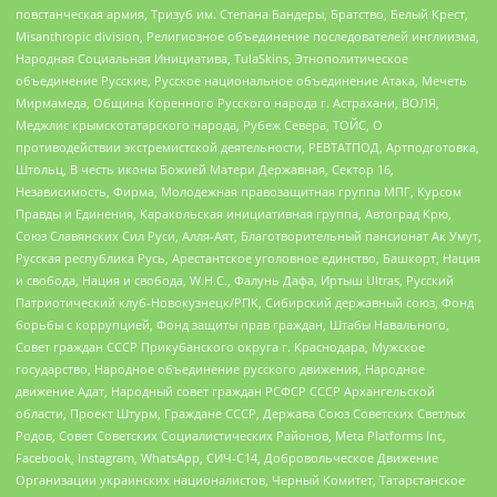
повстанческая армия, Тризуб им. Степана Бандеры, Братство, Белый Крест,
Misanthropic division, Религиозное объединение последователей инглиизма,
Народная Социальная Инициатива, TulaSkins, Этнополитическое
объединение Русские, Русское национальное объединение Атака, Мечеть
Мирмамеда, Община Коренного Русского народа г. Астрахани, ВОЛЯ,
Меджлис крымскотатарского народа, Рубеж Севера, ТОЙС, О
противодействии экстремистской деятельности, РЕВТАТПОД, Артподготовка,
Штольц, В честь иконы Божией Матери Державная, Сектор 16,
Независимость, Фирма, Молодежная правозащитная группа МПГ, Курсом
Правды и Единения, Каракольская инициативная группа, Автоград Крю,
Союз Славянских Сил Руси, Алля-Аят, Благотворительный пансионат Ак Умут,
Русская республика Русь, Арестантское уголовное единство, Башкорт, Нация
и свобода, Нация и свобода, W.H.С., Фалунь Дафа, Иртыш Ultras, Русский
Патриотический клуб-Новокузнецк/РПК, Сибирский державный союз, Фонд
борьбы с коррупцией, Фонд защиты прав граждан, Штабы Навального,
Совет граждан СССР Прикубанского округа г. Краснодара, Мужское
государство, Народное объединение русского движения, Народное
движение Адат, Народный совет граждан РСФСР СССР Архангельской
области, Проект Штурм, Граждане СССР, Держава Союз Советских Светлых
Родов, Совет Советских Социалистических Районов, Meta Platforms Inc,
Facebook, Instagram, WhatsApp, СИЧ-С14, Добровольческое Движение
Организации украинских националистов, Черный Комитет, Татарстанское