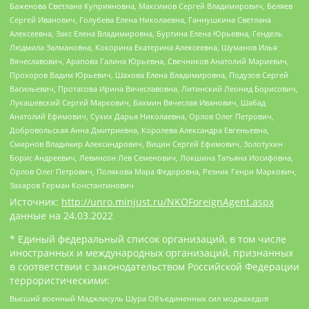
Баженова Светлана Куприяновна, Максимов Сергей Владимирович, Беляев
Сергей Иванович, Голубева Елена Николаевна, Ганнушкина Светлана
Алексеевна, Закс Елена Владимировна, Буртина Елена Юрьевна, Гендель
Людмила Залмановна, Кокорина Екатерина Алексеевна, Шуманов Илья
Вячеславович, Арапова Галина Юрьевна, Свечников Анатолий Мариевич,
Прохоров Вадим Юрьевич, Шахова Елена Владимировна, Подузов Сергей
Васильевич, Протасова Ирина Вячеславовна, Литинский Леонид Борисович,
Лукашевский Сергей Маркович, Бахмин Вячеслав Иванович, Шабад
Анатолий Ефимович, Сухих Дарья Николаевна, Орлов Олег Петрович,
Добровольская Анна Дмитриевна, Королева Александра Евгеньевна,
Смирнов Владимир Александрович, Вицин Сергей Ефимович, Золотухин
Борис Андреевич, Левинсон Лев Семенович, Локшина Татьяна Иосифовна,
Орлов Олег Петрович, Полякова Мара Федоровна, Резник Генри Маркович,
Захаров Герман Константинович
Источник:
http://unro.minjust.ru/NKOForeignAgent.aspx
данные на
24.03.2022
* Единый федеральный список организаций, в том числе
иностранных и международных организаций, признанных
в соответствии с законодательством Российской Федерации
террористическими:
Высший военный Маджлисуль Шура Объединенных сил моджахедов