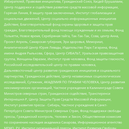
Избирателей, Правовая инициатива, Гражданский Союз, Хасдей Ерушалаим,
Центр поддержки и содействия развитию средств массовой информации,
Горячая Линия, В защиту прав заключенных, Институт глобализации и
социальных движений, Центр социально-информационных инициатив
Действие, Благотворительный фонд охраны здоровья и защиты прав
граждан, Благотворительный фонд помощи осужденным и их семьям, Фонд
Тольятти, Новое время, Серебряная тайга, Так-Так-Так, Сова, центр Анна,
Проект Апрель, Самарская губерния, Эра здоровья, Мемориал,
Аналитический Центр Юрия Левады, Издательство Парк Гагарина, Фонд
имени Андрея Рылькова, Сфера, Центр СИБАЛЬТ, Уральская правозащитная
группа, Женщины Евразии, Институт прав человека, Фонд защиты гласности,
Российский исследовательский центр по правам человека,
Дальневосточный центр развития гражданских инициатив и социального
партнерства, Гражданское действие, Центр независимых социологических
исследований, Сутяжник, АКАДЕМИЯ ПО ПРАВАМ ЧЕЛОВЕКА, Центр развития
некоммерческих организаций, Частное учреждение в Калининграде Совета
Министров северных стран, Гражданское содействие, Трансперенси
Интернешнл-Р, Центр Защиты Прав Средств Массовой Информации,
Институт развития прессы - Сибирь, Частное учреждение в Санкт-
Петербурге Совета Министров Северных Стран, Фонд поддержки свободы
прессы, Гражданский контроль, Человек и Закон, Общественная комиссия
по сохранению наследия академика Сахарова, Информационное агентство
МЕМО. РУ, Институт региональной прессы, Институт Развития Свободы