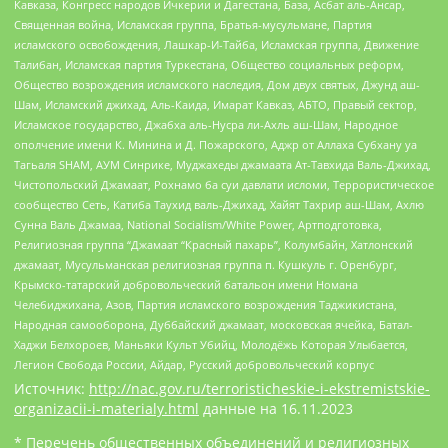
Кавказа, Конгресс народов Ичкерии и Дагестана, База, Асбат аль-Ансар,
Священная война, Исламская группа, Братья-мусульмане, Партия
исламского освобождения, Лашкар-И-Тайба, Исламская группа, Движение
Талибан, Исламская партия Туркестана, Общество социальных реформ,
Общество возрождения исламского наследия, Дом двух святых, Джунд аш-
Шам, Исламский джихад, Аль-Каида, Имарат Кавказ, АБТО, Правый сектор,
Исламское государство, Джабха аль-Нусра ли-Ахль аш-Шам, Народное
ополчение имени К. Минина и Д. Пожарского, Аджр от Аллаха Субхану уа
Тагьаля SHAM, АУМ Синрике, Муджахеды джамаата Ат-Тавхида Валь-Джихад,
Чистопольский Джамаат, Рохнамо ба суи давлати исломи, Террористическое
сообщество Сеть, Катиба Таухид валь-Джихад, Хайят Тахрир аш-Шам, Ахлю
Сунна Валь Джамаа, National Socialism/White Power, Артподготовка,
Религиозная группа “Джамаат “Красный пахарь”, Колумбайн, Хатлонский
джамаат, Мусульманская религиозная группа п. Кушкуль г. Оренбург,
Крымско-татарский добровольческий батальон имени Номана
Челебиджихана, Азов, Партия исламского возрождения Таджикистана,
Народная самооборона, Дуббайский джамаат, московская ячейка, Батал-
Хаджи Белхороев, Маньяки Культ Убийц, Молодёжь Которая Улыбается,
Легион Свобода России, Айдар, Русский добровольческий корпус
Источник:
http://nac.gov.ru/terroristicheskie-i-ekstremistskie-
organizacii-i-materialy.html
данные на
16.11.2023
* Перечень общественных объединений и религиозных