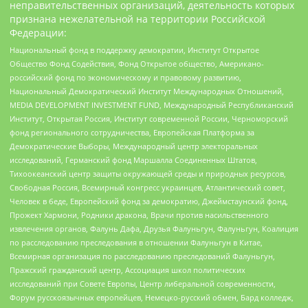
неправительственных организаций, деятельность которых
признана нежелательной на территории Российской
Федерации:
Национальный фонд в поддержку демократии, Институт Открытое
Общество Фонд Содействия, Фонд Открытое общество, Американо-
российский фонд по экономическому и правовому развитию,
Национальный Демократический Институт Международных Отношений,
MEDIA DEVELOPMENT INVESTMENT FUND, Международный Республиканский
Институт, Открытая Россия, Институт современной России, Черноморский
фонд регионального сотрудничества, Европейская Платформа за
Демократические Выборы, Международный центр электоральных
исследований, Германский фонд Маршалла Соединенных Штатов,
Тихоокеанский центр защиты окружающей среды и природных ресурсов,
Свободная Россия, Всемирный конгресс украинцев, Атлантический совет,
Человек в беде, Европейский фонд за демократию, Джеймстаунский фонд,
Прожект Хармони, Родники дракона, Врачи против насильственного
извлечения органов, Фалунь Дафа, Друзья Фалуньгун, Фалуньгун, Коалиция
по расследованию преследования в отношении Фалуньгун в Китае,
Всемирная организация по расследованию преследований Фалуньгун,
Пражский гражданский центр, Ассоциация школ политических
исследований при Совете Европы, Центр либеральной современности,
Форум русскоязычных европейцев, Немецко-русский обмен, Бард колледж,