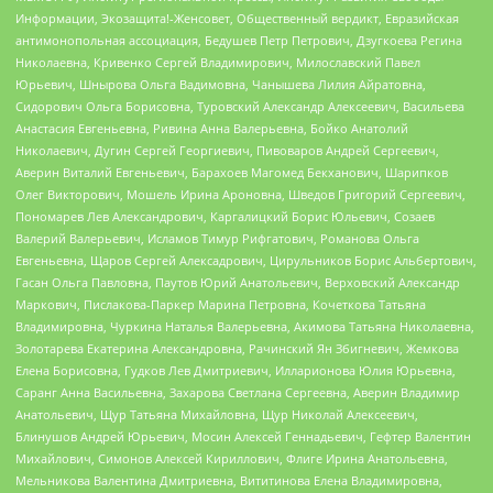
Информации, Экозащита!-Женсовет, Общественный вердикт, Евразийская
антимонопольная ассоциация, Бедушев Петр Петрович, Дзугкоева Регина
Николаевна, Кривенко Сергей Владимирович, Милославский Павел
Юрьевич, Шнырова Ольга Вадимовна, Чанышева Лилия Айратовна,
Сидорович Ольга Борисовна, Туровский Александр Алексеевич, Васильева
Анастасия Евгеньевна, Ривина Анна Валерьевна, Бойко Анатолий
Николаевич, Дугин Сергей Георгиевич, Пивоваров Андрей Сергеевич,
Аверин Виталий Евгеньевич, Барахоев Магомед Бекханович, Шарипков
Олег Викторович, Мошель Ирина Ароновна, Шведов Григорий Сергеевич,
Пономарев Лев Александрович, Каргалицкий Борис Юльевич, Созаев
Валерий Валерьевич, Исламов Тимур Рифгатович, Романова Ольга
Евгеньевна, Щаров Сергей Алексадрович, Цирульников Борис Альбертович,
Гасан Ольга Павловна, Паутов Юрий Анатольевич, Верховский Александр
Маркович, Пислакова-Паркер Марина Петровна, Кочеткова Татьяна
Владимировна, Чуркина Наталья Валерьевна, Акимова Татьяна Николаевна,
Золотарева Екатерина Александровна, Рачинский Ян Збигневич, Жемкова
Елена Борисовна, Гудков Лев Дмитриевич, Илларионова Юлия Юрьевна,
Саранг Анна Васильевна, Захарова Светлана Сергеевна, Аверин Владимир
Анатольевич, Щур Татьяна Михайловна, Щур Николай Алексеевич,
Блинушов Андрей Юрьевич, Мосин Алексей Геннадьевич, Гефтер Валентин
Михайлович, Симонов Алексей Кириллович, Флиге Ирина Анатольевна,
Мельникова Валентина Дмитриевна, Вититинова Елена Владимировна,