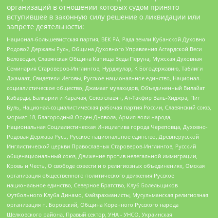
организаций в отношении которых судом принято
вступившее в законную силу решение о ликвидации или
запрете деятельности:
Национал-большевистская партия, ВЕК РА, Рада земли Кубанской Духовно
Родовой Державы Русь, Община Духовного Управления Асгардской Веси
Беловодья, Славянская Община Капища Веды Перуна, Мужская Духовная
Семинария Староверов-Инглингов, Нурджулар, К Богодержавию, Таблиги
Джамаат, Свидетели Иеговы, Русское национальное единство, Национал-
социалистическое общество, Джамаат мувахидов, Объединенный Вилайат
Кабарды, Балкарии и Карачая, Союз славян, Ат-Такфир Валь-Хиджра, Пит
Буль, Национал-социалистическая рабочая партия России, Славянский союз,
Формат-18, Благородный Орден Дьявола, Армия воли народа,
Национальная Социалистическая Инициатива города Череповца, Духовно-
Родовая Держава Русь, Русское национальное единство, Древнерусской
Инглистической церкви Православных Староверов-Инглингов, Русский
общенациональный союз, Движение против нелегальной иммиграции,
Кровь и Честь, О свободе совести и о религиозных объединениях, Омская
организация общественного политического движения Русское
национальное единство, Северное Братство, Клуб Болельщиков
Футбольного Клуба Динамо, Файзрахманисты, Мусульманская религиозная
организация п. Боровский, Община Коренного Русского народа
Щелковского района, Правый сектор, УНА - УНСО, Украинская