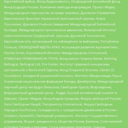
Европейский выбор, Фонд Ходорковского, Оксфордский российский фонд,
Фонд Будущее России, Компания свободы информации, Проект Медиа,
Международное партнерство за права человека, Духовное Управление
Евангельских Христиан Украинской Христианской Церкви, Новое
Поколение, Духовное Учебное Заведение Международный Библейский
Колледж, Международное христианское движение, Всемирный Институт
Саентологических Предприятий, Церковь Духовной Технологии,
Европейская сеть организаций по наблюдению за выборами, Республика
Польша, СВОБОДНЫЙ ИДЕЛЬ-УРАЛ, Ассоциация развития журналистики,
IStories fonds, Королевский Институт Международных Отношений,
КРИМСЬКА ПРАВОЗАХИСНА ГРУПА, Фонд имени Генриха Бёлля, Stichting
Bellingcat, Bellingcat Ltd, The Insider, Институт правовой инициативы
Центральной и Восточной Европы, Фонд Открытой Эстонии, Calvert 22
Foundation, Канадский украинский конгресс, Институт Макдональда-Лорье,
Украинская национальная федерация Канады, Декабристы, Международный
научный центр им Вудро Вильсона, Свободная пресса, Возрождение,
Всеукраинский духовный центр , Риддл, Русский антивоенный комитет в
Швеции, Проект Медуза, Фонд Андрея Сахарова, Форум свободной России,
Лига Свободных Наций, Transparеncy International, Форум Свободных
Народов ПостРоссии, Солидарность с гражданским движением в России –
Solidarus, КрымSOS, Свободный университет, Институт государственного
управления, Форум гражданского общества Россия, Беллона, Союз жителей
островов Тисима и Хабомаи, Съезд народных депутатов, Гринпис