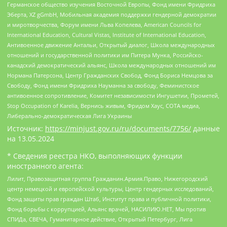
Германское общество изучения Восточной Европы, Фонд имени Фридриха
Эберта, XZ gGmbH, Мобильная академия поддержки гендерной демократии
и миротворчества, Форум имени Льва Копелева, American Councils for
International Education, Cultural Vistas, Institute of International Education,
Антивоенное движение Антальи, Открытый диалог, Школа международных
отношений и государственной политики им Питера Мунка, Российско-
канадский демократический альянс, Школа международных отношений им
Нормана Патерсона, Центр Гражданских Свобод, Фонд Бориса Немцова за
Свободу, Фонд имени Фридриха Науманна за свободу, Феминистское
антивоенное сопротивление, Комитет независимости Ингушетии, Прометей,
Stop Occupation of Karelia, Вернись живым, Фридом Хаус, СОТА медиа,
Либерально-демократическая Лига Украины
Источник:
https://minjust.gov.ru/ru/documents/7756/
данные
на
13.05.2024
* Сведения реестра НКО, выполняющих функции
иностранного агента:
Лилит, Правозащитная группа Гражданин.Армия.Право, Нижегородский
центр немецкой и европейской культуры, Центр гендерных исследований,
Фонд защиты прав граждан Штаб, Институт права и публичной политики,
Фонд борьбы с коррупцией, Альянс врачей, НАСИЛИЮ.НЕТ, Мы против
СПИДа, СВЕЧА, Гуманитарное действие, Открытый Петербург, Лига