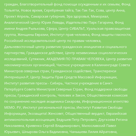
граждан, Благотворительный фонд помощи осужденным и их семьям, Фонд
Тольятти, Новое время, Серебряная тайга, Так-Так-Так, Сова, центр Анна,
Проект Апрель, Самарская губерния, Эра здоровья, Мемориал,
Аналитический Центр Юрия Левады, Издательство Парк Гагарина, Фонд
имени Андрея Рылькова, Сфера, Центр СИБАЛЬТ, Уральская правозащитная
группа, Женщины Евразии, Институт прав человека, Фонд защиты гласности,
Российский исследовательский центр по правам человека,
Дальневосточный центр развития гражданских инициатив и социального
партнерства, Гражданское действие, Центр независимых социологических
исследований, Сутяжник, АКАДЕМИЯ ПО ПРАВАМ ЧЕЛОВЕКА, Центр развития
некоммерческих организаций, Частное учреждение в Калининграде Совета
Министров северных стран, Гражданское содействие, Трансперенси
Интернешнл-Р, Центр Защиты Прав Средств Массовой Информации,
Институт развития прессы - Сибирь, Частное учреждение в Санкт-
Петербурге Совета Министров Северных Стран, Фонд поддержки свободы
прессы, Гражданский контроль, Человек и Закон, Общественная комиссия
по сохранению наследия академика Сахарова, Информационное агентство
МЕМО. РУ, Институт региональной прессы, Институт Развития Свободы
Информации, Экозащита!-Женсовет, Общественный вердикт, Евразийская
антимонопольная ассоциация, Бедушев Петр Петрович, Дзугкоева Регина
Николаевна, Кривенко Сергей Владимирович, Милославский Павел
Юрьевич, Шнырова Ольга Вадимовна, Чанышева Лилия Айратовна,