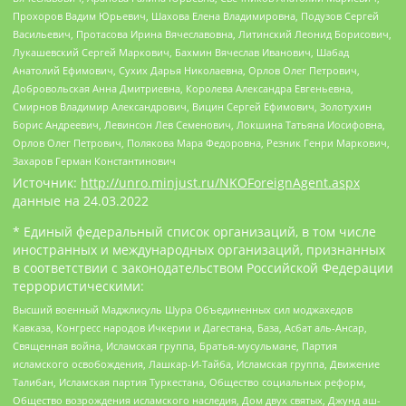
Прохоров Вадим Юрьевич, Шахова Елена Владимировна, Подузов Сергей
Васильевич, Протасова Ирина Вячеславовна, Литинский Леонид Борисович,
Лукашевский Сергей Маркович, Бахмин Вячеслав Иванович, Шабад
Анатолий Ефимович, Сухих Дарья Николаевна, Орлов Олег Петрович,
Добровольская Анна Дмитриевна, Королева Александра Евгеньевна,
Смирнов Владимир Александрович, Вицин Сергей Ефимович, Золотухин
Борис Андреевич, Левинсон Лев Семенович, Локшина Татьяна Иосифовна,
Орлов Олег Петрович, Полякова Мара Федоровна, Резник Генри Маркович,
Захаров Герман Константинович
Источник:
http://unro.minjust.ru/NKOForeignAgent.aspx
данные на
24.03.2022
* Единый федеральный список организаций, в том числе
иностранных и международных организаций, признанных
в соответствии с законодательством Российской Федерации
террористическими:
Высший военный Маджлисуль Шура Объединенных сил моджахедов
Кавказа, Конгресс народов Ичкерии и Дагестана, База, Асбат аль-Ансар,
Священная война, Исламская группа, Братья-мусульмане, Партия
исламского освобождения, Лашкар-И-Тайба, Исламская группа, Движение
Талибан, Исламская партия Туркестана, Общество социальных реформ,
Общество возрождения исламского наследия, Дом двух святых, Джунд аш-