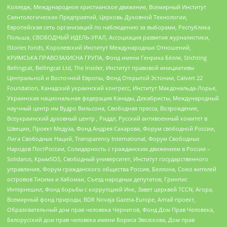
Колледж, Международное христианское движение, Всемирный Институт
Саентологических Предприятий, Церковь Духовной Технологии,
Европейская сеть организаций по наблюдению за выборами, Республика
Польша, СВОБОДНЫЙ ИДЕЛЬ-УРАЛ, Ассоциация развития журналистики,
IStories fonds, Королевский Институт Международных Отношений,
КРИМСЬКА ПРАВОЗАХИСНА ГРУПА, Фонд имени Генриха Бёлля, Stichting
Bellingcat, Bellingcat Ltd, The Insider, Институт правовой инициативы
Центральной и Восточной Европы, Фонд Открытой Эстонии, Calvert 22
Foundation, Канадский украинский конгресс, Институт Макдональда-Лорье,
Украинская национальная федерация Канады, Декабристы, Международный
научный центр им Вудро Вильсона, Свободная пресса, Возрождение,
Всеукраинский духовный центр , Риддл, Русский антивоенный комитет в
Швеции, Проект Медуза, Фонд Андрея Сахарова, Форум свободной России,
Лига Свободных Наций, Transparеncy International, Форум Свободных
Народов ПостРоссии, Солидарность с гражданским движением в России –
Solidarus, КрымSOS, Свободный университет, Институт государственного
управления, Форум гражданского общества Россия, Беллона, Союз жителей
островов Тисима и Хабомаи, Съезд народных депутатов, Гринпис
Интернешнл, Фонд борьбы с коррупцией Инк, Завет церквей TCCN, Агора,
Всемирный фонд природы, BDR Novaja Gazeta-Europe, Алтай проект,
Образовательный дом прав человека Чернигов, Фонд Дом Прав Человека,
Белорусский дом прав человека имени Бориса Звозскова, Дом прав