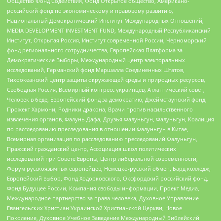
Общество Фонд Содействия, Фонд Открытое общество, Американо-
российский фонд по экономическому и правовому развитию,
Национальный Демократический Институт Международных Отношений,
MEDIA DEVELOPMENT INVESTMENT FUND, Международный Республиканский
Институт, Открытая Россия, Институт современной России, Черноморский
фонд регионального сотрудничества, Европейская Платформа за
Демократические Выборы, Международный центр электоральных
исследований, Германский фонд Маршалла Соединенных Штатов,
Тихоокеанский центр защиты окружающей среды и природных ресурсов,
Свободная Россия, Всемирный конгресс украинцев, Атлантический совет,
Человек в беде, Европейский фонд за демократию, Джеймстаунский фонд,
Прожект Хармони, Родники дракона, Врачи против насильственного
извлечения органов, Фалунь Дафа, Друзья Фалуньгун, Фалуньгун, Коалиция
по расследованию преследования в отношении Фалуньгун в Китае,
Всемирная организация по расследованию преследований Фалуньгун,
Пражский гражданский центр, Ассоциация школ политических
исследований при Совете Европы, Центр либеральной современности,
Форум русскоязычных европейцев, Немецко-русский обмен, Бард колледж,
Европейский выбор, Фонд Ходорковского, Оксфордский российский фонд,
Фонд Будущее России, Компания свободы информации, Проект Медиа,
Международное партнерство за права человека, Духовное Управление
Евангельских Христиан Украинской Христианской Церкви, Новое
Поколение, Духовное Учебное Заведение Международный Библейский