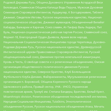
Родовой Державы Русь, Община Духовного Управления Асгардской Веси
Беловодья, Славянская Община Капища Веды Перуна, Мужская Духовная
Семинария Староверов-Инглингов, Нурджулар, К Богодержавию, Таблиги
Джамаат, Свидетели Иеговы, Русское национальное единство, Национал-
социалистическое общество, Джамаат мувахидов, Объединенный Вилайат
Кабарды, Балкарии и Карачая, Союз славян, Ат-Такфир Валь-Хиджра, Пит
Буль, Национал-социалистическая рабочая партия России, Славянский союз,
Формат-18, Благородный Орден Дьявола, Армия воли народа,
Национальная Социалистическая Инициатива города Череповца, Духовно-
Родовая Держава Русь, Русское национальное единство, Древнерусской
Инглистической церкви Православных Староверов-Инглингов, Русский
общенациональный союз, Движение против нелегальной иммиграции,
Кровь и Честь, О свободе совести и о религиозных объединениях, Омская
организация общественного политического движения Русское
национальное единство, Северное Братство, Клуб Болельщиков
Футбольного Клуба Динамо, Файзрахманисты, Мусульманская религиозная
организация п. Боровский, Община Коренного Русского народа
Щелковского района, Правый сектор, УНА - УНСО, Украинская
повстанческая армия, Тризуб им. Степана Бандеры, Братство, Белый Крест,
Misanthropic division, Религиозное объединение последователей инглиизма,
Народная Социальная Инициатива, TulaSkins, Этнополитическое
объединение Русские, Русское национальное объединение Атака, Мечеть