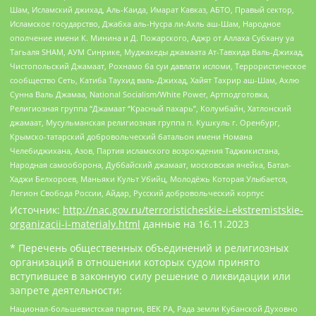
Шам, Исламский джихад, Аль-Каида, Имарат Кавказ, АБТО, Правый сектор,
Исламское государство, Джабха аль-Нусра ли-Ахль аш-Шам, Народное
ополчение имени К. Минина и Д. Пожарского, Аджр от Аллаха Субхану уа
Тагьаля SHAM, АУМ Синрике, Муджахеды джамаата Ат-Тавхида Валь-Джихад,
Чистопольский Джамаат, Рохнамо ба суи давлати исломи, Террористическое
сообщество Сеть, Катиба Таухид валь-Джихад, Хайят Тахрир аш-Шам, Ахлю
Сунна Валь Джамаа, National Socialism/White Power, Артподготовка,
Религиозная группа “Джамаат “Красный пахарь”, Колумбайн, Хатлонский
джамаат, Мусульманская религиозная группа п. Кушкуль г. Оренбург,
Крымско-татарский добровольческий батальон имени Номана
Челебиджихана, Азов, Партия исламского возрождения Таджикистана,
Народная самооборона, Дуббайский джамаат, московская ячейка, Батал-
Хаджи Белхороев, Маньяки Культ Убийц, Молодёжь Которая Улыбается,
Легион Свобода России, Айдар, Русский добровольческий корпус
Источник:
http://nac.gov.ru/terroristicheskie-i-ekstremistskie-
organizacii-i-materialy.html
данные на
16.11.2023
* Перечень общественных объединений и религиозных
организаций в отношении которых судом принято
вступившее в законную силу решение о ликвидации или
запрете деятельности:
Национал-большевистская партия, ВЕК РА, Рада земли Кубанской Духовно