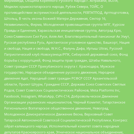
Мирмамеда, Община Коренного Русского народа г. Астрахани, ВОЛЯ,
Меджлис крымскотатарского народа, Рубеж Севера, ТОЙС, О
противодействии экстремистской деятельности, РЕВТАТПОД, Артподготовка,
Штольц, В честь иконы Божией Матери Державная, Сектор 16,
Независимость, Фирма, Молодежная правозащитная группа МПГ, Курсом
Правды и Единения, Каракольская инициативная группа, Автоград Крю,
Союз Славянских Сил Руси, Алля-Аят, Благотворительный пансионат Ак Умут,
Русская республика Русь, Арестантское уголовное единство, Башкорт, Нация
и свобода, Нация и свобода, W.H.С., Фалунь Дафа, Иртыш Ultras, Русский
Патриотический клуб-Новокузнецк/РПК, Сибирский державный союз, Фонд
борьбы с коррупцией, Фонд защиты прав граждан, Штабы Навального,
Совет граждан СССР Прикубанского округа г. Краснодара, Мужское
государство, Народное объединение русского движения, Народное
движение Адат, Народный совет граждан РСФСР СССР Архангельской
области, Проект Штурм, Граждане СССР, Держава Союз Советских Светлых
Родов, Совет Советских Социалистических Районов, Meta Platforms Inc,
Facebook, Instagram, WhatsApp, СИЧ-С14, Добровольческое Движение
Организации украинских националистов, Черный Комитет, Татарстанское
Региональное Всетатарское общественное движение, Невоград,
Молодежное Демократическое Движение Весна, Верховный Совет
Татарской Автономной Советской Социалистической Республики, Конгресс
ойрат-калмыцкого народа, Исполнительный комитет совета народных
депутатов Красноярского края, Этническое национальное объединение,