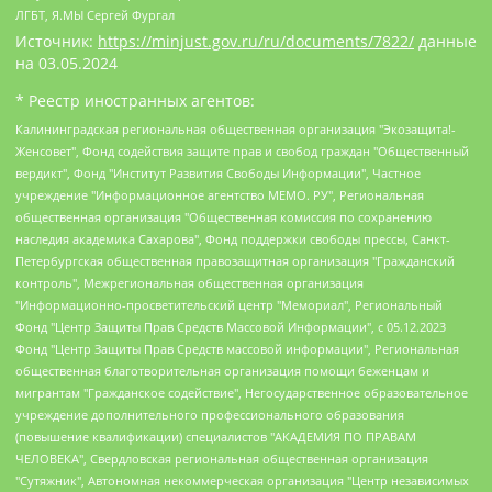
ЛГБТ, Я.МЫ Сергей Фургал
Источник:
https://minjust.gov.ru/ru/documents/7822/
данные
на
03.05.2024
* Реестр иностранных агентов:
Калининградская региональная общественная организация "Экозащита!-Женсовет", Фонд содействия защите прав и свобод граждан "Общественный вердикт", Фонд "Институт Развития Свободы Информации", Частное учреждение "Информационное агентство МЕМО. РУ", Региональная общественная организация "Общественная комиссия по сохранению наследия академика Сахарова", Фонд поддержки свободы прессы, Санкт-Петербургская общественная правозащитная организация "Гражданский контроль", Межрегиональная общественная организация "Информационно-просветительский центр "Мемориал", Региональный Фонд "Центр Защиты Прав Средств Массовой Информации", с 05.12.2023 Фонд "Центр Защиты Прав Средств массовой информации", Региональная общественная благотворительная организация помощи беженцам и мигрантам "Гражданское содействие", Негосударственное образовательное учреждение дополнительного профессионального образования (повышение квалификации) специалистов "АКАДЕМИЯ ПО ПРАВАМ ЧЕЛОВЕКА", Свердловская региональная общественная организация "Сутяжник", Автономная некоммерческая организация "Центр независимых социологических исследований", Союз общественных объединений "Российский исследовательский центр по правам человека", Региональное общественное учреждение научно-информационный центр "МЕМОРИАЛ", Некоммерческая организация "Фонд защиты гласности", Автономная некоммерческая организация "Институт прав человека", Городская общественная организация "Екатеринбургское общество "МЕМОРИАЛ", Городская общественная организация "Рязанское историко-просветительское и правозащитное общество "Мемориал" (Рязанский Мемориал), Челябинский региональный орган общественной самодеятельности – женское общественное объединение "Женщины Евразии", Челябинский региональный орган общественной самодеятельности "Уральская правозащитная группа", Фонд содействия защите здоровья и социальной справедливости имени Андрея Рылькова, Автономная Некоммерческая Организация "Аналитический Центр Юрия Левады", Автономная некоммерческая организация социальной поддержки населения "Проект Апрель", Региональная общественная организация помощи женщинам и детям, находящимся в кризисной ситуации "Информационно-методический центр "Анна", Фонд содействия развитию массовых коммуникаций и правовому просвещению "Так-так-Так", Фонд содействия устойчивому развитию "Серебряная тайга", Свердловский региональный общественный фонд социальных проектов "Новое время", "Idel.Реалии", Кавказ.Реалии, Крым.Реалии, Телеканал Настоящее Время, Татаро-башкирская служба Радио Свобода (Azatliq Radiosi), Радио Свободная Европа/Радио Свобода (PCE/PC), "Сибирь.Реалии", "Фактограф", Благотворительный фонд помощи осужденным и их семьям, Автономная некоммерческая организация "Институт глобализации и социальных движений", Фонд "В защиту прав заключенных", Частное учреждение "Центр поддержки и содействия развитию средств массовой информации", Пензенский региональный общественный благотворительный фонд "Гражданский союз", "Север.Реалии", Некоммерческая организация Фонд "Правовая инициатива", Общество с ограниченной ответственностью "Радио Свободная Европа/Радио Свобода", Чешское информационное агентство "MEDIUM-ORIENT", Красноярская региональная общественная организация "Мы против СПИДа", Камалягин Денис Николаевич, Маркелов Сергей Евгеньевич, Пономарев Лев Александрович, Савицкая Людмила Алексеевна, Автономная некоммерческая организация "Центр по работе с проблемой насилия "НАСИЛИЮ.НЕТ", Межрегиональный профессиональный союз работников здравоохранения "Альянс врачей", Юридическое лицо, зарегистрированное в Латвийской Республике, SIA "Medusa Project" (регистрационный номер 40103797863, дата регистрации 10.06.2014), Некоммерческая организация "Фонд по борьбе с коррупцией", Автономная некоммерческая организация "Институт права и публичной политики", Баданин Роман Сергеевич, Гликин Максим Александрович, Железнова Мария Михайловна, Лукьянова Юлия Сергеевна, Маетная Елизавета Витальевна, Маняхин Петр Борисович, Чуракова Ольга Владимировна, Ярош Юлия Петровна, Юридическое лицо "The Insider SIA", зарегистрированное в Риге, Латвийская Республика (дата регистрации 26.06.2015), являющееся администратором доменного имени интернет-издания "The Insider SIA", https://theins.ru, Постернак Алексей Евгеньевич, Рубин Михаил Аркадьевич, Анин Роман Александрович, Юридическое лицо Istories fonds, зарегистрированное в Латвийской Республике (регистрационный номер 50008295751, дата регистрации 24.02.2020), Великовский Дмитрий Александрович, Долинина Ирина Николаевна, Мароховская Алеся Алексеевна, Шлейнов Роман Юрьевич, Шмагун Олеся Валентиновна, Общество с ограниченной ответственностью "Альтаир 2021", Общество с ограниченной ответственностью "Вега 2021", Общество с ограниченной ответственностью "Главный редактор 2021", Общество с ограниченной ответственностью "Ромашки монолит", Важенков Артем Валерьевич, Ивановская областная общественная организация "Центр гендерных исследований", Гурман Юрий Альбертович, Медиапроект "ОВД-Инфо", Егоров Владимир Владимирович, Жилинский Владимир Александрович, Общество с ограниченной ответственностью "ЗП", Иванова София Юрьевна, Карезина Инна Павловна, Кильтау Екатерина Викторовна, Петров Алексей Викторович, Пискунов Сергей Евгеньевич, Смирнов Сергей Сергеевич, Тихонов Михаил Сергеевич, Общество с ограниченной ответственностью "ЖУРНАЛИСТ-ИНОСТРАННЫЙ АГЕНТ", Арапова Галина Юрьевна, Вольтская Татьяна Анатольевна, Американская компания "Mason G.E.S. Anonymous Foundation" (США), являющаяся владельцем интернет-издания https://mnews.world/, Компания "Stichting Bellingcat", зарегистрированная в Нидерландах (дата регистрации 11.07.2018), Захаров Андрей Вячеславович, Клепиковская Екатерина Дмитриевна, Общество с ограниченной ответственностью "МЕМО", Перл Роман Александрович, Симонов Евгений Алексеевич, Соловьева Елена Анатольевна, Сотников Даниил Владимирович, Сурначева Елизавета Дмитриевна, Автономная некоммерческая организация по защите прав человека и информированию населения "Якутия – Наше Мнение", Общество с ограниченной ответственностью "Москоу диджитал медиа", с 26.01.2023 Общество с ограниченной ответственностью "Чайка Белые сады", Ветошкина Валерия Валерьевна, Заговора Максим Александрович, Межрегиональное общественное движение "Российская ЛГБТ - сеть", Оленичев Максим Владимирович, Павлов Иван Юрьевич, Скворцова Елена Сергеевна, Общество с ограниченной ответственностью "Как бы инагент", Кочетков Игорь Викторович, Общество с ограниченной ответственностью "Честные выборы", Еланчик Олег Александрович, Общество с ограниченной ответственностью "Нобелевский призыв", Гималова Регина Эмилевна, Григорьев Андрей Валерьевич, Григорьева Алина Александровна, Ассоциация по содействию защите прав призывников, альтернативнослужащих и военнослужащих "Правозащитная группа "Гражданин.Армия.Право", Хисамова Регина Фаритовна, Автономная некоммерческая организация по реализации социально-правовых программ "Лилит", Дальневосточное общественное движение "Маяк", Санкт-Петербургская ЛГБТ-инициативная группа "Выход", Инициативная группа ЛГБТ+ "Реверс", Алексеев Андрей Викторович, Бекбулатова Таисия Львовна, Беляев Иван Михайлович, Владыкина Елена Сергеевна, Гельман Марат Александрович, Никульшина Вероника Юрьевна, Толоконникова Надежда Андреевна, Шендерович Виктор Анатольевич, Общество с ограниченной ответственностью "Данное сообщение", Общество с ограниченной ответственностью Издательский дом "Новая глава", Айнбиндер Александра Александровна, Московский комьюнити-центр для ЛГБТ+инициатив, Благотворительный фонд развития филантропии, Deutsche Welle (Германия, Kurt-Schumacher-Strasse 3, 53113 Bonn), Борзунова Мария Михайловна, Воробьев Виктор Викторович, Голубева Анна Львовна, Константинова Алла Михайловна, Малкова Ирина Владимировна, Мурадов Мурад Абдулгалимович, Осетинская Елизавета Николаевна, Понасенков Евгений Николаевич, Ганапольский Матвей Юрьевич, Киселев Евгений Алексеевич, Борухович Ирина Григорьевна, Дремин Иван Тимофеевич, Дубровский Дмитрий Викторович, Красноярская региональная общественная организация поддержки и развития альтернативных образовательных технологий и межкультурных коммуникаций "ИНТЕРРА", Маяковская Екатерина Алексеевна, Фейгин Марк Захарович, Филимонов Андрей Викторович, Дзугкоева Регина Николаевна, Доброхотов Роман Александрович, Дудь Юрий Александрович, Елкин Сергей Владимирович, Кругликов Кирилл Игоревич, Сабунаева Мария Леонидовна, Семенов Алексей Владимирович, Шаинян Карен Багратович, Шульман Екатерина Михайловна, Асафьев Артур Валерьевич, Вахштайн Виктор Семенович, Венедиктов Алексей Алексеевич, Лушникова Екатерина Евгеньевна, Волков Леонид Михайлович, Невзоров Александр Глебович, Пархоменко Сергей Борисович, Сироткин Ярослав Николаевич, Кара-Мурза Владимир Владимирович, Баранова Наталья Владимировна, Гозман Леонид Яковлевич, Кагарлицкий Борис Юльевич, Климарев Михаил Валерьевич, Милов Владимир Станиславович, Автономная некоммерческая организация Краснодарский центр современного искусства "Типография", Моргенштерн Алишер Тагирович, Соболь Любовь Эдуардовна, Общество с ограниченной ответственностью "ЛИЗА НОРМ", Каспаров Гарри Кимович, Ходорковский Михаил Борисович, Общество с ограниченной ответственностью "Апрельские тезисы", Данилович Ирина Брониславовна, Кашин Олег Владимирович, Петров Николай Владимирович, Пивоваров Алексей Владимирович, Соколов Михаил Владимирович, Цветкова Юлия Владимировна, Чичваркин Евгений Александрович, Комитет против пыток/Команда против пыток, Общество с ограниченной ответственностью "Первый научный", Общество с ограниченной ответственностью "Вертолет и ко", Белоцерковская Вероника Борисовна, Кац Максим Евгеньевич, Лазарева Татьяна Юрьевна, Шаведдинов Руслан Табризович, Яшин Илья Валерьевич, Общество с ограниченной ответственностью "Иноагент ААВ", Алешковский Дмитрий Петрович, Альбац Евгения Марковна, Быков Дмитрий Львович, Галямина Юлия Евгеньевна, Лойко Сергей Леонидович, Мартынов Кирилл Константинович, Медведев Сергей Александрович, Крашенинников Федор Геннадиевич, Гордеева Катерина Вл