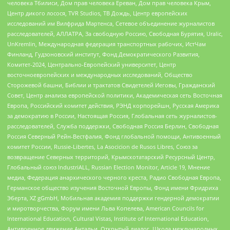
человека Тбилиси, Дом прав человека Ереван, Дом прав человека Крым,
Центр дикого лосося, TVR Studios, ТВ Дождь, Центр европейских
исследований им Вилфрида Мартенса, Сетевое объединение журналистов
расследователей, АЛЛАТРА, За свободную Россию, Свободная Бурятия, Uralic,
UnKremlin, Международная федерация транспортных рабочих, ИстЧам
Финланд, Гудзоновский институт, Фонд Демократического Развития,
Комитет-2024, Центрально-Европейский университет, Центр
восточноевропейских и международных исследований, Общество
Сторожевой башни, Библии и трактатов Свидетелей Иеговы, Гражданский
Совет, Центр анализа европейской политики, Академическая сеть Восточная
Европа, Российский комитет действия, РЭНД корпорейшн, Русская Америка
за демократию в России, Настоящая Россия, Глобальная сеть журналистов-
расследователей, Служба поддержки, Свободная Россия Берлин, Свободная
Россия Северный Рейн-Вестфалия, Фонд глобальной помощи, Антивоенный
комитет России, Russie-Libertes, La Asocicion de Rusos Libres, Союз за
возвращение Северных территорий, Крымскотатарский Ресурсный Центр,
Глобальный союз IndustriALL, Russian Election Monitor, Article 19, Мнение
медиа, Федерация анархического черного креста, Радио Свободная Европа,
Германское общество изучения Восточной Европы, Фонд имени Фридриха
Эберта, XZ gGmbH, Мобильная академия поддержки гендерной демократии
и миротворчества, Форум имени Льва Копелева, American Councils for
International Education, Cultural Vistas, Institute of International Education,
Антивоенное движение Антальи, Открытый диалог, Школа международных