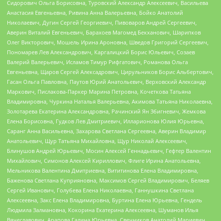
Сидорович Ольга Борисовна, Туровский Александр Алексеевич, Васильева
Анастасия Евгеньевна, Ривина Анна Валерьевна, Бойко Анатолий
Николаевич, Дугин Сергей Георгиевич, Пивоваров Андрей Сергеевич,
Аверин Виталий Евгеньевич, Барахоев Магомед Бекханович, Шарипков
Олег Викторович, Мошель Ирина Ароновна, Шведов Григорий Сергеевич,
Пономарев Лев Александрович, Каргалицкий Борис Юльевич, Созаев
Валерий Валерьевич, Исламов Тимур Рифгатович, Романова Ольга
Евгеньевна, Щаров Сергей Алексадрович, Цирульников Борис Альбертович,
Гасан Ольга Павловна, Паутов Юрий Анатольевич, Верховский Александр
Маркович, Пислакова-Паркер Марина Петровна, Кочеткова Татьяна
Владимировна, Чуркина Наталья Валерьевна, Акимова Татьяна Николаевна,
Золотарева Екатерина Александровна, Рачинский Ян Збигневич, Жемкова
Елена Борисовна, Гудков Лев Дмитриевич, Илларионова Юлия Юрьевна,
Саранг Анна Васильевна, Захарова Светлана Сергеевна, Аверин Владимир
Анатольевич, Щур Татьяна Михайловна, Щур Николай Алексеевич,
Блинушов Андрей Юрьевич, Мосин Алексей Геннадьевич, Гефтер Валентин
Михайлович, Симонов Алексей Кириллович, Флиге Ирина Анатольевна,
Мельникова Валентина Дмитриевна, Вититинова Елена Владимировна,
Баженова Светлана Куприяновна, Максимов Сергей Владимирович, Беляев
Сергей Иванович, Голубева Елена Николаевна, Ганнушкина Светлана
Алексеевна, Закс Елена Владимировна, Буртина Елена Юрьевна, Гендель
Людмила Залмановна, Кокорина Екатерина Алексеевна, Шуманов Илья
Вячеславович, Арапова Галина Юрьевна, Свечников Анатолий Мариевич,