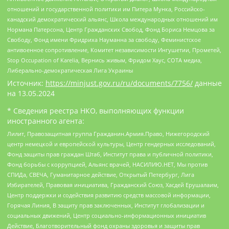
отношений и государственной политики им Питера Мунка, Российско-
канадский демократический альянс, Школа международных отношений им
Нормана Патерсона, Центр Гражданских Свобод, Фонд Бориса Немцова за
Свободу, Фонд имени Фридриха Науманна за свободу, Феминистское
антивоенное сопротивление, Комитет независимости Ингушетии, Прометей,
Stop Occupation of Karelia, Вернись живым, Фридом Хаус, СОТА медиа,
Либерально-демократическая Лига Украины
Источник:
https://minjust.gov.ru/ru/documents/7756/
данные
на
13.05.2024
* Сведения реестра НКО, выполняющих функции
иностранного агента:
Лилит, Правозащитная группа Гражданин.Армия.Право, Нижегородский
центр немецкой и европейской культуры, Центр гендерных исследований,
Фонд защиты прав граждан Штаб, Институт права и публичной политики,
Фонд борьбы с коррупцией, Альянс врачей, НАСИЛИЮ.НЕТ, Мы против
СПИДа, СВЕЧА, Гуманитарное действие, Открытый Петербург, Лига
Избирателей, Правовая инициатива, Гражданский Союз, Хасдей Ерушалаим,
Центр поддержки и содействия развитию средств массовой информации,
Горячая Линия, В защиту прав заключенных, Институт глобализации и
социальных движений, Центр социально-информационных инициатив
Действие, Благотворительный фонд охраны здоровья и защиты прав