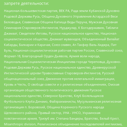
запрете деятельности:
Национал-большевистская партия, ВЕК РА, Рада земли Кубанской Духовно
Родовой Державы Русь, Община Духовного Управления Асгардской Веси
Беловодья, Славянская Община Капища Веды Перуна, Мужская Духовная
Семинария Староверов-Инглингов, Нурджулар, К Богодержавию, Таблиги
Джамаат, Свидетели Иеговы, Русское национальное единство, Национал-
социалистическое общество, Джамаат мувахидов, Объединенный Вилайат
Кабарды, Балкарии и Карачая, Союз славян, Ат-Такфир Валь-Хиджра, Пит
Буль, Национал-социалистическая рабочая партия России, Славянский союз,
Формат-18, Благородный Орден Дьявола, Армия воли народа,
Национальная Социалистическая Инициатива города Череповца, Духовно-
Родовая Держава Русь, Русское национальное единство, Древнерусской
Инглистической церкви Православных Староверов-Инглингов, Русский
общенациональный союз, Движение против нелегальной иммиграции,
Кровь и Честь, О свободе совести и о религиозных объединениях, Омская
организация общественного политического движения Русское
национальное единство, Северное Братство, Клуб Болельщиков
Футбольного Клуба Динамо, Файзрахманисты, Мусульманская религиозная
организация п. Боровский, Община Коренного Русского народа
Щелковского района, Правый сектор, УНА - УНСО, Украинская
повстанческая армия, Тризуб им. Степана Бандеры, Братство, Белый Крест,
Misanthropic division, Религиозное объединение последователей инглиизма,