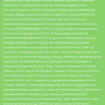
Международное партнерство за права человека, Духовное Управление
Евангельских Христиан Украинской Христианской Церкви, Новое
Поколение, Духовное Учебное Заведение Международный Библейский
Колледж, Международное христианское движение, Всемирный Институт
Саентологических Предприятий, Церковь Духовной Технологии,
Европейская сеть организаций по наблюдению за выборами, Республика
Польша, СВОБОДНЫЙ ИДЕЛЬ-УРАЛ, Ассоциация развития журналистики,
IStories fonds, Королевский Институт Международных Отношений,
КРИМСЬКА ПРАВОЗАХИСНА ГРУПА, Фонд имени Генриха Бёлля, Stichting
Bellingcat, Bellingcat Ltd, The Insider, Институт правовой инициативы
Центральной и Восточной Европы, Фонд Открытой Эстонии, Calvert 22
Foundation, Канадский украинский конгресс, Институт Макдональда-Лорье,
Украинская национальная федерация Канады, Декабристы, Международный
научный центр им Вудро Вильсона, Свободная пресса, Возрождение,
Всеукраинский духовный центр , Риддл, Русский антивоенный комитет в
Швеции, Проект Медуза, Фонд Андрея Сахарова, Форум свободной России,
Лига Свободных Наций, Transparеncy International, Форум Свободных
Народов ПостРоссии, Солидарность с гражданским движением в России –
Solidarus, КрымSOS, Свободный университет, Институт государственного
управления, Форум гражданского общества Россия, Беллона, Союз жителей
островов Тисима и Хабомаи, Съезд народных депутатов, Гринпис
Интернешнл, Фонд борьбы с коррупцией Инк, Завет церквей TCCN, Агора,
Всемирный фонд природы, BDR Novaja Gazeta-Europe, Алтай проект,