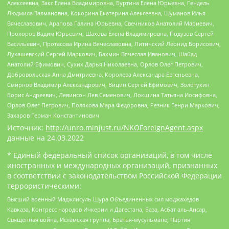
Алексеевна, Закс Елена Владимировна, Буртина Елена Юрьевна, Гендель
Людмила Залмановна, Кокорина Екатерина Алексеевна, Шуманов Илья
Вячеславович, Арапова Галина Юрьевна, Свечников Анатолий Мариевич,
Прохоров Вадим Юрьевич, Шахова Елена Владимировна, Подузов Сергей
Васильевич, Протасова Ирина Вячеславовна, Литинский Леонид Борисович,
Лукашевский Сергей Маркович, Бахмин Вячеслав Иванович, Шабад
Анатолий Ефимович, Сухих Дарья Николаевна, Орлов Олег Петрович,
Добровольская Анна Дмитриевна, Королева Александра Евгеньевна,
Смирнов Владимир Александрович, Вицин Сергей Ефимович, Золотухин
Борис Андреевич, Левинсон Лев Семенович, Локшина Татьяна Иосифовна,
Орлов Олег Петрович, Полякова Мара Федоровна, Резник Генри Маркович,
Захаров Герман Константинович
Источник:
http://unro.minjust.ru/NKOForeignAgent.aspx
данные на
24.03.2022
* Единый федеральный список организаций, в том числе
иностранных и международных организаций, признанных
в соответствии с законодательством Российской Федерации
террористическими:
Высший военный Маджлисуль Шура Объединенных сил моджахедов
Кавказа, Конгресс народов Ичкерии и Дагестана, База, Асбат аль-Ансар,
Священная война, Исламская группа, Братья-мусульмане, Партия