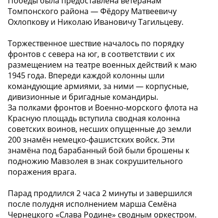
Победы была предоставлена ветеранам
Томпонского района — Фёдору Матвеевичу
Охлопкову и Николаю Ивановичу Тагильцеву.
Торжественное шествие началось по порядку
фронтов с севера на юг, в соответствии с их
размещением на театре военных действий к маю
1945 года. Впереди каждой колонны шли
командующие армиями, за ними — корпусные,
дивизионные и бригадные командиры.
За полками фронтов и Военно-морского флота на
Красную площадь вступила сводная колонна
советских воинов, несших опущенные до земли
200 знамён немецко-фашистских войск. Эти
знамёна под барабанный бой были брошены к
подножию Мавзолея в знак сокрушительного
поражения врага.
Парад продлился 2 часа 2 минуты и завершился
после полудня исполнением марша Семёна
Чернецкого «Слава Родине» сводным оркестром.