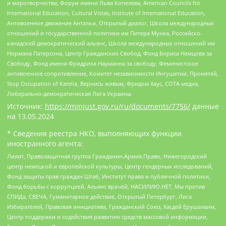
и миротворчества, Форум имени Льва Копелева, American Councils for
International Education, Cultural Vistas, Institute of International Education,
Антивоенное движение Антальи, Открытый диалог, Школа международных
отношений и государственной политики им Питера Мунка, Российско-
канадский демократический альянс, Школа международных отношений им
Нормана Патерсона, Центр Гражданских Свобод, Фонд Бориса Немцова за
Свободу, Фонд имени Фридриха Науманна за свободу, Феминистское
антивоенное сопротивление, Комитет независимости Ингушетии, Прометей,
Stop Occupation of Karelia, Вернись живым, Фридом Хаус, СОТА медиа,
Либерально-демократическая Лига Украины
Источник:
https://minjust.gov.ru/ru/documents/7756/
данные
на
13.05.2024
* Сведения реестра НКО, выполняющих функции
иностранного агента:
Лилит, Правозащитная группа Гражданин.Армия.Право, Нижегородский
центр немецкой и европейской культуры, Центр гендерных исследований,
Фонд защиты прав граждан Штаб, Институт права и публичной политики,
Фонд борьбы с коррупцией, Альянс врачей, НАСИЛИЮ.НЕТ, Мы против
СПИДа, СВЕЧА, Гуманитарное действие, Открытый Петербург, Лига
Избирателей, Правовая инициатива, Гражданский Союз, Хасдей Ерушалаим,
Центр поддержки и содействия развитию средств массовой информации,