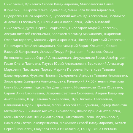
Николаевна, Кривенко Сергей Владимирович, Милославский Павел
Юрьевич, Шнырова Ольга Вадимовна, Чанышева Лилия Айратовна,
Сидорович Ольга Борисовна, Туровский Александр Алексеевич, Васильева
Анастасия Евгеньевна, Ривина Анна Валерьевна, Бойко Анатолий
Николаевич, Дугин Сергей Георгиевич, Пивоваров Андрей Сергеевич,
Аверин Виталий Евгеньевич, Барахоев Магомед Бекханович, Шарипков
Олег Викторович, Мошель Ирина Ароновна, Шведов Григорий Сергеевич,
Пономарев Лев Александрович, Каргалицкий Борис Юльевич, Созаев
Валерий Валерьевич, Исламов Тимур Рифгатович, Романова Ольга
Евгеньевна, Щаров Сергей Алексадрович, Цирульников Борис Альбертович,
Гасан Ольга Павловна, Паутов Юрий Анатольевич, Верховский Александр
Маркович, Пислакова-Паркер Марина Петровна, Кочеткова Татьяна
Владимировна, Чуркина Наталья Валерьевна, Акимова Татьяна Николаевна,
Золотарева Екатерина Александровна, Рачинский Ян Збигневич, Жемкова
Елена Борисовна, Гудков Лев Дмитриевич, Илларионова Юлия Юрьевна,
Саранг Анна Васильевна, Захарова Светлана Сергеевна, Аверин Владимир
Анатольевич, Щур Татьяна Михайловна, Щур Николай Алексеевич,
Блинушов Андрей Юрьевич, Мосин Алексей Геннадьевич, Гефтер Валентин
Михайлович, Симонов Алексей Кириллович, Флиге Ирина Анатольевна,
Мельникова Валентина Дмитриевна, Вититинова Елена Владимировна,
Баженова Светлана Куприяновна, Максимов Сергей Владимирович, Беляев
Сергей Иванович, Голубева Елена Николаевна, Ганнушкина Светлана