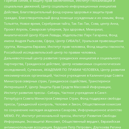
Горячая Линия, В защиту прав заключенных, Институт глобализации и
социальных движений, Центр социально-информационных инициатив
Действие, Благотворительный фонд охраны здоровья и защиты прав
граждан, Благотворительный фонд помощи осужденным и их семьям, Фонд
Тольятти, Новое время, Серебряная тайга, Так-Так-Так, Сова, центр Анна,
Проект Апрель, Самарская губерния, Эра здоровья, Мемориал,
Аналитический Центр Юрия Левады, Издательство Парк Гагарина, Фонд
имени Андрея Рылькова, Сфера, Центр СИБАЛЬТ, Уральская правозащитная
группа, Женщины Евразии, Институт прав человека, Фонд защиты гласности,
Российский исследовательский центр по правам человека,
Дальневосточный центр развития гражданских инициатив и социального
партнерства, Гражданское действие, Центр независимых социологических
исследований, Сутяжник, АКАДЕМИЯ ПО ПРАВАМ ЧЕЛОВЕКА, Центр развития
некоммерческих организаций, Частное учреждение в Калининграде Совета
Министров северных стран, Гражданское содействие, Трансперенси
Интернешнл-Р, Центр Защиты Прав Средств Массовой Информации,
Институт развития прессы - Сибирь, Частное учреждение в Санкт-
Петербурге Совета Министров Северных Стран, Фонд поддержки свободы
прессы, Гражданский контроль, Человек и Закон, Общественная комиссия
по сохранению наследия академика Сахарова, Информационное агентство
МЕМО. РУ, Институт региональной прессы, Институт Развития Свободы
Информации, Экозащита!-Женсовет, Общественный вердикт, Евразийская
антимонопольная ассоциация, Бедушев Петр Петрович, Дзугкоева Регина