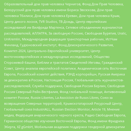
Образовательный дом прав человека Чернигов, Фонд Дом Прав Человека,
Белорусский дом прав человека имени Бориса Звозскова, Дом прав
человека Тбилиси, Дом прав человека Ереван, Дом прав человека Крым,
Центр дикого лосося, TVR Studios, ТВ Дождь, Центр европейских
исследований им Вилфрида Мартенса, Сетевое объединение журналистов
расследователей, АЛЛАТРА, За свободную Россию, Свободная Бурятия, Uralic,
UnKremlin, Международная федерация транспортных рабочих, ИстЧам
Финланд, Гудзоновский институт, Фонд Демократического Развития,
Комитет-2024, Центрально-Европейский университет, Центр
восточноевропейских и международных исследований, Общество
Сторожевой башни, Библии и трактатов Свидетелей Иеговы, Гражданский
Совет, Центр анализа европейской политики, Академическая сеть Восточная
Европа, Российский комитет действия, РЭНД корпорейшн, Русская Америка
за демократию в России, Настоящая Россия, Глобальная сеть журналистов-
расследователей, Служба поддержки, Свободная Россия Берлин, Свободная
Россия Северный Рейн-Вестфалия, Фонд глобальной помощи, Антивоенный
комитет России, Russie-Libertes, La Asocicion de Rusos Libres, Союз за
возвращение Северных территорий, Крымскотатарский Ресурсный Центр,
Глобальный союз IndustriALL, Russian Election Monitor, Article 19, Мнение
медиа, Федерация анархического черного креста, Радио Свободная Европа,
Германское общество изучения Восточной Европы, Фонд имени Фридриха
Эберта, XZ gGmbH, Мобильная академия поддержки гендерной демократии