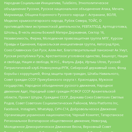
Народная Социальная Инициатива, TulaSkins, Этнополитическое
объединение Русские, Русское национальное объединение Атака, Мечеть
Мирмамеда, Община Коренного Русского народа г. Астрахани, ВОЛЯ,
Меджлис крымскотатарского народа, Рубеж Севера, ТОЙС, О
противодействии экстремистской деятельности, РЕВТАТПОД, Артподготовка,
Штольц, В честь иконы Божией Матери Державная, Сектор 16,
Независимость, Фирма, Молодежная правозащитная группа МПГ, Курсом
Правды и Единения, Каракольская инициативная группа, Автоград Крю,
Союз Славянских Сил Руси, Алля-Аят, Благотворительный пансионат Ак Умут,
Русская республика Русь, Арестантское уголовное единство, Башкорт, Нация
и свобода, Нация и свобода, W.H.С., Фалунь Дафа, Иртыш Ultras, Русский
Патриотический клуб-Новокузнецк/РПК, Сибирский державный союз, Фонд
борьбы с коррупцией, Фонд защиты прав граждан, Штабы Навального,
Совет граждан СССР Прикубанского округа г. Краснодара, Мужское
государство, Народное объединение русского движения, Народное
движение Адат, Народный совет граждан РСФСР СССР Архангельской
области, Проект Штурм, Граждане СССР, Держава Союз Советских Светлых
Родов, Совет Советских Социалистических Районов, Meta Platforms Inc,
Facebook, Instagram, WhatsApp, СИЧ-С14, Добровольческое Движение
Организации украинских националистов, Черный Комитет, Татарстанское
Региональное Всетатарское общественное движение, Невоград,
Молодежное Демократическое Движение Весна, Верховный Совет