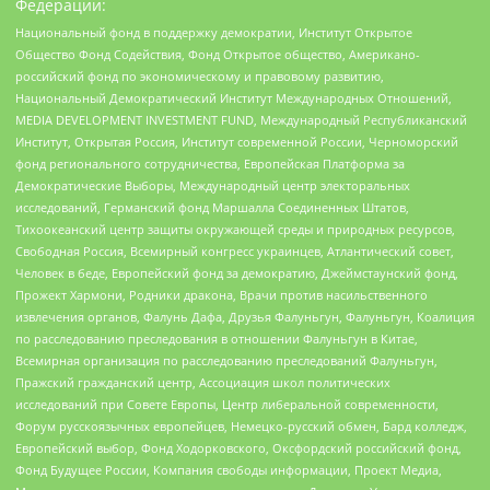
Федерации:
Национальный фонд в поддержку демократии, Институт Открытое
Общество Фонд Содействия, Фонд Открытое общество, Американо-
российский фонд по экономическому и правовому развитию,
Национальный Демократический Институт Международных Отношений,
MEDIA DEVELOPMENT INVESTMENT FUND, Международный Республиканский
Институт, Открытая Россия, Институт современной России, Черноморский
фонд регионального сотрудничества, Европейская Платформа за
Демократические Выборы, Международный центр электоральных
исследований, Германский фонд Маршалла Соединенных Штатов,
Тихоокеанский центр защиты окружающей среды и природных ресурсов,
Свободная Россия, Всемирный конгресс украинцев, Атлантический совет,
Человек в беде, Европейский фонд за демократию, Джеймстаунский фонд,
Прожект Хармони, Родники дракона, Врачи против насильственного
извлечения органов, Фалунь Дафа, Друзья Фалуньгун, Фалуньгун, Коалиция
по расследованию преследования в отношении Фалуньгун в Китае,
Всемирная организация по расследованию преследований Фалуньгун,
Пражский гражданский центр, Ассоциация школ политических
исследований при Совете Европы, Центр либеральной современности,
Форум русскоязычных европейцев, Немецко-русский обмен, Бард колледж,
Европейский выбор, Фонд Ходорковского, Оксфордский российский фонд,
Фонд Будущее России, Компания свободы информации, Проект Медиа,