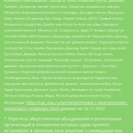
исламского освобождения, Лашкар-И-Тайба, Исламская группа, Движение
Талибан, Исламская партия Туркестана, Общество социальных реформ,
Общество возрождения исламского наследия, Дом двух святых, Джунд аш-
Шам, Исламский джихад, Аль-Каида, Имарат Кавказ, АБТО, Правый сектор,
Исламское государство, Джабха аль-Нусра ли-Ахль аш-Шам, Народное
ополчение имени К. Минина и Д. Пожарского, Аджр от Аллаха Субхану уа
Тагьаля SHAM, АУМ Синрике, Муджахеды джамаата Ат-Тавхида Валь-Джихад,
Чистопольский Джамаат, Рохнамо ба суи давлати исломи, Террористическое
сообщество Сеть, Катиба Таухид валь-Джихад, Хайят Тахрир аш-Шам, Ахлю
Сунна Валь Джамаа, National Socialism/White Power, Артподготовка,
Религиозная группа “Джамаат “Красный пахарь”, Колумбайн, Хатлонский
джамаат, Мусульманская религиозная группа п. Кушкуль г. Оренбург,
Крымско-татарский добровольческий батальон имени Номана
Челебиджихана, Азов, Партия исламского возрождения Таджикистана,
Народная самооборона, Дуббайский джамаат, московская ячейка, Батал-
Хаджи Белхороев, Маньяки Культ Убийц, Молодёжь Которая Улыбается,
Легион Свобода России, Айдар, Русский добровольческий корпус
Источник:
http://nac.gov.ru/terroristicheskie-i-ekstremistskie-
organizacii-i-materialy.html
данные на
16.11.2023
* Перечень общественных объединений и религиозных
организаций в отношении которых судом принято
вступившее в законную силу решение о ликвидации или