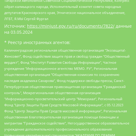
Татарской Автономной Советской Социалистической Республики, Конгресс
ойрат-калмыцкого народа, Исполнительный комитет совета народных
депутатов Красноярского края, Этническое национальное объединение,
ЛГБТ, Я.МЫ Сергей Фургал
Источник:
https://minjust.gov.ru/ru/documents/7822/
данные
на
03.05.2024
* Реестр иностранных агентов:
Калининградская региональная общественная организация "Экозащита!-Женсовет", Фонд содействия защите прав и свобод граждан "Общественный вердикт", Фонд "Институт Развития Свободы Информации", Частное учреждение "Информационное агентство МЕМО. РУ", Региональная общественная организация "Общественная комиссия по сохранению наследия академика Сахарова", Фонд поддержки свободы прессы, Санкт-Петербургская общественная правозащитная организация "Гражданский контроль", Межрегиональная общественная организация "Информационно-просветительский центр "Мемориал", Региональный Фонд "Центр Защиты Прав Средств Массовой Информации", с 05.12.2023 Фонд "Центр Защиты Прав Средств массовой информации", Региональная общественная благотворительная организация помощи беженцам и мигрантам "Гражданское содействие", Негосударственное образовательное учреждение дополнительного профессионального образования (повышение квалификации) специалистов "АКАДЕМИЯ ПО ПРАВАМ ЧЕЛОВЕКА", Свердловская региональная общественная организация "Сутяжник", Автономная некоммерческая организация "Центр независимых социологических исследований", Союз общественных объединений "Российский исследовательский центр по правам человека", Региональное общественное учреждение научно-информационный центр "МЕМОРИАЛ", Некоммерческая организация "Фонд защиты гласности", Автономная некоммерческая организация "Институт прав человека", Городская общественная организация "Екатеринбургское общество "МЕМОРИАЛ", Городская общественная организация "Рязанское историко-просветительское и правозащитное общество "Мемориал" (Рязанский Мемориал), Челябинский региональный орган общественной самодеятельности – женское общественное объединение "Женщины Евразии", Челябинский региональный орган общественной самодеятельности "Уральская правозащитная группа", Фонд содействия защите здоровья и социальной справедливости имени Андрея Рылькова, Автономная Некоммерческая Организация "Аналитический Центр Юрия Левады", Автономная некоммерческая организация социальной поддержки населения "Проект Апрель", Региональная общественная организация помощи женщинам и детям, находящимся в кризисной ситуации "Информационно-методический центр "Анна", Фонд содействия развитию массовых коммуникаций и правовому просвещению "Так-так-Так", Фонд содействия устойчивому развитию "Серебряная тайга", Свердловский региональный общественный фонд социальных проектов "Новое время", "Idel.Реалии", Кавказ.Реалии, Крым.Реалии, Телеканал Настоящее Время, Татаро-башкирская служба Радио Свобода (Azatliq Radiosi), Радио Свободная Европа/Радио Свобода (PCE/PC), "Сибирь.Реалии", "Фактограф", Благотворительный фонд помощи осужденным и их семьям, Автономная некоммерческая организация "Институт глобализации и социальных движений", Фонд "В защиту прав заключенных", Частное учреждение "Центр поддержки и содействия развитию средств массовой информации", Пензенский региональный общественный благотворительный фонд "Гражданский союз", "Север.Реалии", Некоммерческая организация Фонд "Правовая инициатива", Общество с ограниченной ответственностью "Радио Свободная Европа/Радио Свобода", Чешское информационное агентство "MEDIUM-ORIENT", Красноярская региональная общественная организация "Мы против СПИДа", Камалягин Денис Николаевич, Маркелов Сергей Евгеньевич, Пономарев Лев Александрович, Савицкая Людмила Алексеевна, Автономная некоммерческая организация "Центр по работе с проблемой насилия "НАСИЛИЮ.НЕТ", Межрегиональный профессиональный союз работников здравоохранения "Альянс врачей", Юридическое лицо, зарегистрированное в Латвийской Республике, SIA "Medusa Project" (регистрационный номер 40103797863, дата регистрации 10.06.2014), Некоммерческая организация "Фонд по борьбе с коррупцией", Автономная некоммерческая организация "Институт права и публичной политики", Баданин Роман Сергеевич, Гликин Максим Александрович, Железнова Мария Михайловна, Лукьянова Юлия Сергеевна, Маетная Елизавета Витальевна, Маняхин Петр Борисович, Чуракова Ольга Владимировна, Ярош Юлия Петровна, Юридическое лицо "The Insider SIA", зарегистрированное в Риге, Латвийская Республика (дата регистрации 26.06.2015), являющееся администратором доменного имени интернет-издания "The Insider SIA", https://theins.ru, Постернак Алексей Евгеньевич, Рубин Михаил Аркадьевич, Анин Роман Александрович, Юридическое лицо Istories fonds, зарегистрированное в Латвийской Республике (регистрационный номер 50008295751, дата регистрации 24.02.2020), Великовский Дмитрий Александрович, Долинина Ирина Николаевна, Мароховская Алеся Алексеевна, Шлейнов Роман Юрьевич, Шмагун Олеся Валентиновна, Общество с ограниченной ответственностью "Альтаир 2021", Общество с ограниченной ответственностью "Вега 2021", Общество с ограниченной ответственностью "Главный редактор 2021", Общество с ограниченной ответственностью "Ромашки монолит", Важенков Артем Валерьевич, Ивановская областная общественная организация "Центр гендерных исследований", Гурман Юрий Альбертович, Медиапроект "ОВД-Инфо", Егоров Владимир Владимирович, Жилинский Владимир Александрович, Общество с ограниченной ответственностью "ЗП", Иванова София Юрьевна, Карезина Инна Павловна, Кильтау Екатерина Викторовна, Петров Алексей Викторович, Пискунов Сергей Евгеньевич, Смирнов Сергей Сергеевич, Тихонов Михаил Сергеевич, Общество с ограниченной ответственностью "ЖУРНАЛИСТ-ИНОСТРАННЫЙ АГЕНТ", Арапова Галина Юрьевна, Вольтская Татьяна Анатольевна, Американская компания "Mason G.E.S. Anonymous Foundation" (США), являющаяся владельцем интернет-издания https://mnews.world/, Компания "Stichting Bellingcat", зарегистрированная в Нидерландах (дата регистрации 11.07.2018), Захаров Андрей Вячеславович, Клепиковская Екатерина Дмитриевна, Общество с ограниченной ответственностью "МЕМО", Перл Роман Александрович, Симонов Евгений Алексеевич, Соловьева Елена Анатольевна, Сотников Даниил Владимирович, Сурначева Елизавета Дмитриевна, Автономная некоммерческая организация по защите прав человека и информированию населения "Якутия – Наше Мнение", Общество с ограниченной ответственностью "Москоу диджитал медиа", с 26.01.2023 Общество с ограниченной ответственностью "Чайка Белые сады", Ветошкина Валерия Валерьевна, Заговора Максим Александрович, Межрегиональное общественное движение "Российская ЛГБТ - сеть", Оленичев Максим Владимирович, Павлов Иван Юрьевич, Скворцова Елена Сергеевна, Общество с ограниченной ответственностью "Как бы инагент", Кочетков Игорь Викторович, Общество с ограниченной ответственностью "Честные выборы", Еланчик Олег Александрович, Общество с ограниченной ответственностью "Нобелевский призыв", Гималова Регина Эмилевна, Григорьев Андрей Валерьевич, Григорьева Алина Александровна, Ассоциация по содействию защите прав призывников, альтернативнослужащих и военнослужащих "Правозащитная группа "Гражданин.Армия.Право", Хисамова Регина Фаритовна, Автономная некоммерческая организация по реализации социально-правовых программ "Лилит", Дальневосточное общественное движение "Маяк", Санкт-Петербургская ЛГБТ-инициативная группа "Выход", Инициативная группа ЛГБТ+ "Реверс", Алексеев Андрей Викторович, Бекбулатова Таисия Львовна, Беляев Иван Михайлович, Владыкина Елена Сергеевна, Гельман Марат Александрович, Никульшина Вероника Юрьевна, Толоконникова Надежда Андреевна, Шендерович Виктор Анатольевич, Общество с ограниченной ответственностью "Данное сообщение", Общество с ограниченной ответственностью Издательский дом "Новая глава", Айнбиндер Александра Александровна, Московский комьюнити-центр для ЛГБТ+инициатив, Благотворительный фонд развития филантропии, Deutsche Welle (Германия, Kurt-Schumacher-Strasse 3, 53113 Bonn), Борзунова Мария Михайловна, Воробьев Виктор Викторович, Голубева Анна Львовна, Константинова Алла Михайловна, Малкова Ирина Владимировна, Мурадов Мурад Абдулгалимович, Осетинская Елизавета Николаевна, Понасенков Евгений Николаевич, Ганапольский Матвей Юрьевич, Киселев Евгений Алексеевич, Борухович Ирина Григорьевна, Дремин Иван Тимофеевич, Дубровский Дмитрий Викторович, Красноярская региональная общественная организация поддержки и развития альтернативных образовательных технологий и межкультурных коммуникаций "ИНТЕРРА", Маяковская Екатерина Алексеевна, Фейгин Марк Захарович, Филимонов Андрей Викторович, Дзугкоева Регина Николаевна, Доброхотов Роман Александрович, Дудь Юрий Александрович, Елкин Сергей Владимирович, Кругликов Кирилл Игоревич, Сабунаева Мария Леонидовна, Семенов Алексей Владимирович, Шаинян Карен Багратович, Шульман Екатерина Михайловна, Асафьев Артур Валерьевич, Вахштайн Виктор Семенович, Венедиктов Алексей Алексеевич, Лушникова Екатерина Евгеньевна, Волков Леонид Михайлович, Невзоров Александр Глебович, Пархоменко Сергей Борисович, Сироткин Ярослав Николаевич, Кара-Мурза Владимир Владимирович, Баранова Наталья Владимировна, Гозман Леонид Яковлевич, Кагарлицкий Борис Юльевич, Климарев Михаил Валерьевич, Милов Владимир Станиславович, Автономная некоммерческая организация Краснодарский центр современного искусства "Типография", Моргенштерн Алишер Тагирович, Соболь Любовь Эдуардовна, Общество с ограниченной ответственностью "ЛИЗА НОРМ", Каспаров Гарри Кимович, Ходорковский Михаил Борисович, Общество с ограниченной ответственностью "Апрельские тезисы", Данилович Ирина Брониславовна, Кашин Олег Владимирович, Петров Николай Владимирович, Пивоваров Алексей Владимирович, Соколов Михаил Владимирович, Цветкова Юлия Владимировна, Чичваркин Евгений Александрович, Комитет против пыток/Команда против пыток, Общество с ограниченной ответственностью "Первый научный", Общество с ограниченной ответственностью "Вертолет и ко", Белоцерковская Вероника Борисовна, Кац Максим Евгеньевич, Лазарева Татьяна Юрьевна, Шаведдинов Руслан Табризович, Яшин Илья Валерьевич, Общество с ограниченной ответственностью "Иноагент ААВ", Алешковский Дмитрий Петрович, Альбац Евгения Марковна, Быков Дмитрий Львович, Галямина Юлия Евгеньевна, Лойко Сергей Леонидович, Мартынов Кирилл Константинович, Медведев Сергей Александрович, Крашенинников Федор Геннадиевич, Гордеева Катерина Вл