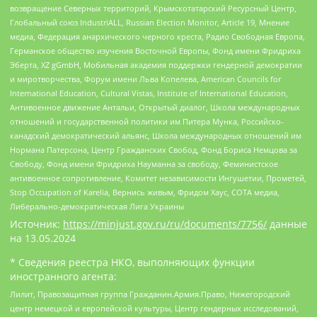
возвращение Северных территорий, Крымскотатарский Ресурсный Центр,
Глобальный союз IndustriALL, Russian Election Monitor, Article 19, Мнение
медиа, Федерация анархического черного креста, Радио Свободная Европа,
Германское общество изучения Восточной Европы, Фонд имени Фридриха
Эберта, XZ gGmbH, Мобильная академия поддержки гендерной демократии
и миротворчества, Форум имени Льва Копелева, American Councils for
International Education, Cultural Vistas, Institute of International Education,
Антивоенное движение Антальи, Открытый диалог, Школа международных
отношений и государственной политики им Питера Мунка, Российско-
канадский демократический альянс, Школа международных отношений им
Нормана Патерсона, Центр Гражданских Свобод, Фонд Бориса Немцова за
Свободу, Фонд имени Фридриха Науманна за свободу, Феминистское
антивоенное сопротивление, Комитет независимости Ингушетии, Прометей,
Stop Occupation of Karelia, Вернись живым, Фридом Хаус, СОТА медиа,
Либерально-демократическая Лига Украины
Источник:
https://minjust.gov.ru/ru/documents/7756/
данные
на
13.05.2024
* Сведения реестра НКО, выполняющих функции
иностранного агента:
Лилит, Правозащитная группа Гражданин.Армия.Право, Нижегородский
центр немецкой и европейской культуры, Центр гендерных исследований,