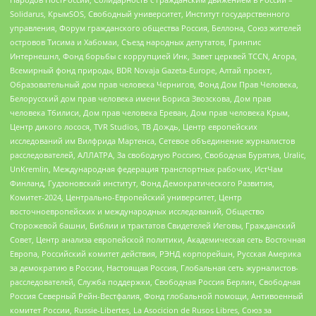
Solidarus, КрымSOS, Свободный университет, Институт государственного
управления, Форум гражданского общества Россия, Беллона, Союз жителей
островов Тисима и Хабомаи, Съезд народных депутатов, Гринпис
Интернешнл, Фонд борьбы с коррупцией Инк, Завет церквей TCCN, Агора,
Всемирный фонд природы, BDR Novaja Gazeta-Europe, Алтай проект,
Образовательный дом прав человека Чернигов, Фонд Дом Прав Человека,
Белорусский дом прав человека имени Бориса Звозскова, Дом прав
человека Тбилиси, Дом прав человека Ереван, Дом прав человека Крым,
Центр дикого лосося, TVR Studios, ТВ Дождь, Центр европейских
исследований им Вилфрида Мартенса, Сетевое объединение журналистов
расследователей, АЛЛАТРА, За свободную Россию, Свободная Бурятия, Uralic,
UnKremlin, Международная федерация транспортных рабочих, ИстЧам
Финланд, Гудзоновский институт, Фонд Демократического Развития,
Комитет-2024, Центрально-Европейский университет, Центр
восточноевропейских и международных исследований, Общество
Сторожевой башни, Библии и трактатов Свидетелей Иеговы, Гражданский
Совет, Центр анализа европейской политики, Академическая сеть Восточная
Европа, Российский комитет действия, РЭНД корпорейшн, Русская Америка
за демократию в России, Настоящая Россия, Глобальная сеть журналистов-
расследователей, Служба поддержки, Свободная Россия Берлин, Свободная
Россия Северный Рейн-Вестфалия, Фонд глобальной помощи, Антивоенный
комитет России, Russie-Libertes, La Asocicion de Rusos Libres, Союз за