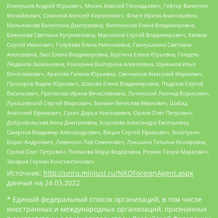
Блинушов Андрей Юрьевич, Мосин Алексей Геннадьевич, Гефтер Валентин
Михайлович, Симонов Алексей Кириллович, Флиге Ирина Анатольевна,
Мельникова Валентина Дмитриевна, Вититинова Елена Владимировна,
Баженова Светлана Куприяновна, Максимов Сергей Владимирович, Беляев
Сергей Иванович, Голубева Елена Николаевна, Ганнушкина Светлана
Алексеевна, Закс Елена Владимировна, Буртина Елена Юрьевна, Гендель
Людмила Залмановна, Кокорина Екатерина Алексеевна, Шуманов Илья
Вячеславович, Арапова Галина Юрьевна, Свечников Анатолий Мариевич,
Прохоров Вадим Юрьевич, Шахова Елена Владимировна, Подузов Сергей
Васильевич, Протасова Ирина Вячеславовна, Литинский Леонид Борисович,
Лукашевский Сергей Маркович, Бахмин Вячеслав Иванович, Шабад
Анатолий Ефимович, Сухих Дарья Николаевна, Орлов Олег Петрович,
Добровольская Анна Дмитриевна, Королева Александра Евгеньевна,
Смирнов Владимир Александрович, Вицин Сергей Ефимович, Золотухин
Борис Андреевич, Левинсон Лев Семенович, Локшина Татьяна Иосифовна,
Орлов Олег Петрович, Полякова Мара Федоровна, Резник Генри Маркович,
Захаров Герман Константинович
Источник:
http://unro.minjust.ru/NKOForeignAgent.aspx
данные на
24.03.2022
* Единый федеральный список организаций, в том числе
иностранных и международных организаций, признанных