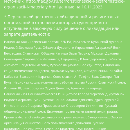
Источник:
http://nac.gov.ru/terroristicheskie-i-ekstremistskie-
organizacii-i-materialy.html
данные на
16.11.2023
* Перечень общественных объединений и религиозных
организаций в отношении которых судом принято
вступившее в законную силу решение о ликвидации или
запрете деятельности:
Национал-большевистская партия, ВЕК РА, Рада земли Кубанской Духовно
Родовой Державы Русь, Община Духовного Управления Асгардской Веси
Беловодья, Славянская Община Капища Веды Перуна, Мужская Духовная
Семинария Староверов-Инглингов, Нурджулар, К Богодержавию, Таблиги
Джамаат, Свидетели Иеговы, Русское национальное единство, Национал-
социалистическое общество, Джамаат мувахидов, Объединенный Вилайат
Кабарды, Балкарии и Карачая, Союз славян, Ат-Такфир Валь-Хиджра, Пит
Буль, Национал-социалистическая рабочая партия России, Славянский союз,
Формат-18, Благородный Орден Дьявола, Армия воли народа,
Национальная Социалистическая Инициатива города Череповца, Духовно-
Родовая Держава Русь, Русское национальное единство, Древнерусской
Инглистической церкви Православных Староверов-Инглингов, Русский
общенациональный союз, Движение против нелегальной иммиграции,
Кровь и Честь, О свободе совести и о религиозных объединениях, Омская
организация общественного политического движения Русское
национальное единство, Северное Братство, Клуб Болельщиков