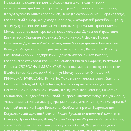
Пражский гражданский центр, Ассоциация школ политических
исследований при Совете Европы, Центр либеральной современности,
Форум русскоязычных европейцев, Немецко-русский обмен, Бард колледж,
Европейский выбор, Фонд Ходорковского, Оксфордский российский фонд,
Фонд Будущее России, Компания свободы информации, Проект Медиа,
Международное партнерство за права человека, Духовное Управление
Евангельских Христиан Украинской Христианской Церкви, Новое
Поколение, Духовное Учебное Заведение Международный Библейский
Колледж, Международное христианское движение, Всемирный Институт
Саентологических Предприятий, Церковь Духовной Технологии,
Европейская сеть организаций по наблюдению за выборами, Республика
Польша, СВОБОДНЫЙ ИДЕЛЬ-УРАЛ, Ассоциация развития журналистики,
IStories fonds, Королевский Институт Международных Отношений,
КРИМСЬКА ПРАВОЗАХИСНА ГРУПА, Фонд имени Генриха Бёлля, Stichting
Bellingcat, Bellingcat Ltd, The Insider, Институт правовой инициативы
Центральной и Восточной Европы, Фонд Открытой Эстонии, Calvert 22
Foundation, Канадский украинский конгресс, Институт Макдональда-Лорье,
Украинская национальная федерация Канады, Декабристы, Международный
научный центр им Вудро Вильсона, Свободная пресса, Возрождение,
Всеукраинский духовный центр , Риддл, Русский антивоенный комитет в
Швеции, Проект Медуза, Фонд Андрея Сахарова, Форум свободной России,
Лига Свободных Наций, Transparеncy International, Форум Свободных
Народов ПостРоссии, Солидарность с гражданским движением в России –