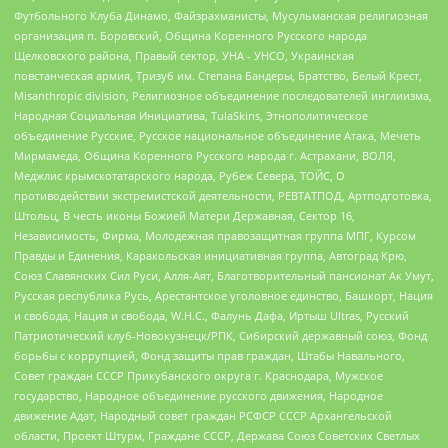
Футбольного Клуба Динамо, Файзрахманисты, Мусульманская религиозная
организация п. Боровский, Община Коренного Русского народа
Щелковского района, Правый сектор, УНА - УНСО, Украинская
повстанческая армия, Тризуб им. Степана Бандеры, Братство, Белый Крест,
Misanthropic division, Религиозное объединение последователей инглиизма,
Народная Социальная Инициатива, TulaSkins, Этнополитическое
объединение Русские, Русское национальное объединение Атака, Мечеть
Мирмамеда, Община Коренного Русского народа г. Астрахани, ВОЛЯ,
Меджлис крымскотатарского народа, Рубеж Севера, ТОЙС, О
противодействии экстремистской деятельности, РЕВТАТПОД, Артподготовка,
Штольц, В честь иконы Божией Матери Державная, Сектор 16,
Независимость, Фирма, Молодежная правозащитная группа МПГ, Курсом
Правды и Единения, Каракольская инициативная группа, Автоград Крю,
Союз Славянских Сил Руси, Алля-Аят, Благотворительный пансионат Ак Умут,
Русская республика Русь, Арестантское уголовное единство, Башкорт, Нация
и свобода, Нация и свобода, W.H.С., Фалунь Дафа, Иртыш Ultras, Русский
Патриотический клуб-Новокузнецк/РПК, Сибирский державный союз, Фонд
борьбы с коррупцией, Фонд защиты прав граждан, Штабы Навального,
Совет граждан СССР Прикубанского округа г. Краснодара, Мужское
государство, Народное объединение русского движения, Народное
движение Адат, Народный совет граждан РСФСР СССР Архангельской
области, Проект Штурм, Граждане СССР, Держава Союз Советских Светлых