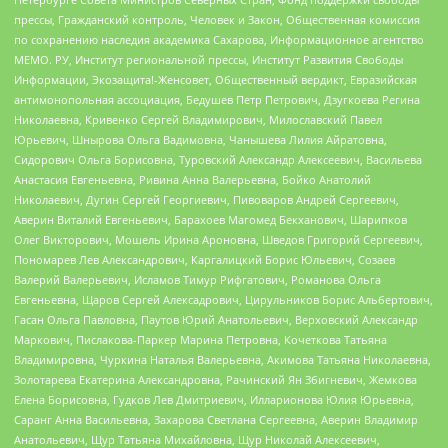
прессы, Гражданский контроль, Человек и Закон, Общественная комиссия
по сохранению наследия академика Сахарова, Информационное агентство
МЕМО. РУ, Институт региональной прессы, Институт Развития Свободы
Информации, Экозащита!-Женсовет, Общественный вердикт, Евразийская
антимонопольная ассоциация, Бедушев Петр Петрович, Дзугкоева Регина
Николаевна, Кривенко Сергей Владимирович, Милославский Павел
Юрьевич, Шнырова Ольга Вадимовна, Чанышева Лилия Айратовна,
Сидорович Ольга Борисовна, Туровский Александр Алексеевич, Васильева
Анастасия Евгеньевна, Ривина Анна Валерьевна, Бойко Анатолий
Николаевич, Дугин Сергей Георгиевич, Пивоваров Андрей Сергеевич,
Аверин Виталий Евгеньевич, Барахоев Магомед Бекханович, Шарипков
Олег Викторович, Мошель Ирина Ароновна, Шведов Григорий Сергеевич,
Пономарев Лев Александрович, Каргалицкий Борис Юльевич, Созаев
Валерий Валерьевич, Исламов Тимур Рифгатович, Романова Ольга
Евгеньевна, Щаров Сергей Алексадрович, Цирульников Борис Альбертович,
Гасан Ольга Павловна, Паутов Юрий Анатольевич, Верховский Александр
Маркович, Пислакова-Паркер Марина Петровна, Кочеткова Татьяна
Владимировна, Чуркина Наталья Валерьевна, Акимова Татьяна Николаевна,
Золотарева Екатерина Александровна, Рачинский Ян Збигневич, Жемкова
Елена Борисовна, Гудков Лев Дмитриевич, Илларионова Юлия Юрьевна,
Саранг Анна Васильевна, Захарова Светлана Сергеевна, Аверин Владимир
Анатольевич, Щур Татьяна Михайловна, Щур Николай Алексеевич,