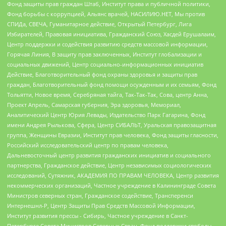
Фонд защиты прав граждан Штаб, Институт права и публичной политики,
Фонд борьбы с коррупцией, Альянс врачей, НАСИЛИЮ.НЕТ, Мы против
СПИДа, СВЕЧА, Гуманитарное действие, Открытый Петербург, Лига
Избирателей, Правовая инициатива, Гражданский Союз, Хасдей Ерушалаим,
Центр поддержки и содействия развитию средств массовой информации,
Горячая Линия, В защиту прав заключенных, Институт глобализации и
социальных движений, Центр социально-информационных инициатив
Действие, Благотворительный фонд охраны здоровья и защиты прав
граждан, Благотворительный фонд помощи осужденным и их семьям, Фонд
Тольятти, Новое время, Серебряная тайга, Так-Так-Так, Сова, центр Анна,
Проект Апрель, Самарская губерния, Эра здоровья, Мемориал,
Аналитический Центр Юрия Левады, Издательство Парк Гагарина, Фонд
имени Андрея Рылькова, Сфера, Центр СИБАЛЬТ, Уральская правозащитная
группа, Женщины Евразии, Институт прав человека, Фонд защиты гласности,
Российский исследовательский центр по правам человека,
Дальневосточный центр развития гражданских инициатив и социального
партнерства, Гражданское действие, Центр независимых социологических
исследований, Сутяжник, АКАДЕМИЯ ПО ПРАВАМ ЧЕЛОВЕКА, Центр развития
некоммерческих организаций, Частное учреждение в Калининграде Совета
Министров северных стран, Гражданское содействие, Трансперенси
Интернешнл-Р, Центр Защиты Прав Средств Массовой Информации,
Институт развития прессы - Сибирь, Частное учреждение в Санкт-
Петербурге Совета Министров Северных Стран, Фонд поддержки свободы