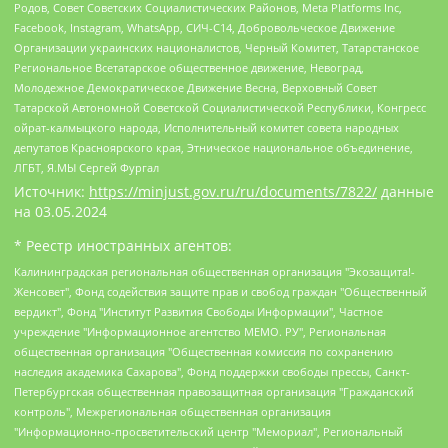
Родов, Совет Советских Социалистических Районов, Meta Platforms Inc,
Facebook, Instagram, WhatsApp, СИЧ-С14, Добровольческое Движение
Организации украинских националистов, Черный Комитет, Татарстанское
Региональное Всетатарское общественное движение, Невоград,
Молодежное Демократическое Движение Весна, Верховный Совет
Татарской Автономной Советской Социалистической Республики, Конгресс
ойрат-калмыцкого народа, Исполнительный комитет совета народных
депутатов Красноярского края, Этническое национальное объединение,
ЛГБТ, Я.МЫ Сергей Фургал
Источник:
https://minjust.gov.ru/ru/documents/7822/
данные
на
03.05.2024
* Реестр иностранных агентов:
Калининградская региональная общественная организация "Экозащита!-Женсовет", Фонд содействия защите прав и свобод граждан "Общественный вердикт", Фонд "Институт Развития Свободы Информации", Частное учреждение "Информационное агентство МЕМО. РУ", Региональная общественная организация "Общественная комиссия по сохранению наследия академика Сахарова", Фонд поддержки свободы прессы, Санкт-Петербургская общественная правозащитная организация "Гражданский контроль", Межрегиональная общественная организация "Информационно-просветительский центр "Мемориал", Региональный Фонд "Центр Защиты Прав Средств Массовой Информации", с 05.12.2023 Фонд "Центр Защиты Прав Средств массовой информации", Региональная общественная благотворительная организация помощи беженцам и мигрантам "Гражданское содействие", Негосударственное образовательное учреждение дополнительного профессионального образования (повышение квалификации) специалистов "АКАДЕМИЯ ПО ПРАВАМ ЧЕЛОВЕКА", Свердловская региональная общественная организация "Сутяжник", Автономная некоммерческая организация "Центр независимых социологических исследований", Союз общественных объединений "Российский исследовательский центр по правам человека", Региональное общественное учреждение научно-информационный центр "МЕМОРИАЛ", Некоммерческая организация "Фонд защиты гласности", Автономная некоммерческая организация "Институт прав человека", Городская общественная организация "Екатеринбургское общество "МЕМОРИАЛ", Городская общественная организация "Рязанское историко-просветительское и правозащитное общество "Мемориал" (Рязанский Мемориал), Челябинский региональный орган общественной самодеятельности – женское общественное объединение "Женщины Евразии", Челябинский региональный орган общественной самодеятельности "Уральская правозащитная группа", Фонд содействия защите здоровья и социальной справедливости имени Андрея Рылькова, Автономная Некоммерческая Организация "Аналитический Центр Юрия Левады", Автономная некоммерческая организация социальной поддержки населения "Проект Апрель", Региональная общественная организация помощи женщинам и детям, находящимся в кризисной ситуации "Информационно-методический центр "Анна", Фонд содействия развитию массовых коммуникаций и правовому просвещению "Так-так-Так", Фонд содействия устойчивому развитию "Серебряная тайга", Свердловский региональный общественный фонд социальных проектов "Новое время", "Idel.Реалии", Кавказ.Реалии, Крым.Реалии, Телеканал Настоящее Время, Татаро-башкирская служба Радио Свобода (Azatliq Radiosi), Радио Свободная Европа/Радио Свобода (PCE/PC), "Сибирь.Реалии", "Фактограф", Благотворительный фонд помощи осужденным и их семьям, Автономная некоммерческая организация "Институт глобализации и социальных движений", Фонд "В защиту прав заключенных", Частное учреждение "Центр поддержки и содействия развитию средств массовой информации", Пензенский региональный общественный благотворительный фонд "Гражданский союз", "Север.Реалии", Некоммерческая организация Фонд "Правовая инициатива", Общество с ограниченной ответственностью "Радио Свободная Европа/Радио Свобода", Чешское информационное агентство "MEDIUM-ORIENT", Красноярская региональная общественная организация "Мы против СПИДа", Камалягин Денис Николаевич, Маркелов Сергей Евгеньевич, Пономарев Лев Александрович, Савицкая Людмила Алексеевна, Автономная некоммерческая организация "Центр по работе с проблемой насилия "НАСИЛИЮ.НЕТ", Межрегиональный профессиональный союз работников здравоохранения "Альянс врачей", Юридическое лицо, зарегистрированное в Латвийской Республике, SIA "Medusa Project" (регистрационный номер 40103797863, дата регистрации 10.06.2014), Некоммерческая организация "Фонд по борьбе с коррупцией", Автономная некоммерческая организация "Институт права и публичной политики", Баданин Роман Сергеевич, Гликин Максим Александрович, Железнова Мария Михайловна, Лукьянова Юлия Сергеевна, Маетная Елизавета Витальевна, Маняхин Петр Борисович, Чуракова Ольга Владимировна, Ярош Юлия Петровна, Юридическое лицо "The Insider SIA", зарегистрированное в Риге, Латвийская Республика (дата регистрации 26.06.2015), являющееся администратором доменного имени интернет-издания "The Insider SIA", https://theins.ru, Постернак Алексей Евгеньевич, Рубин Михаил Аркадьевич, Анин Роман Александрович, Юридическое лицо Istories fonds, зарегистрированное в Латвийской Республике (регистрационный номер 50008295751, дата регистрации 24.02.2020), Великовский Дмитрий Александрович, Долинина Ирина Николаевна, Мароховская Алеся Алексеевна, Шлейнов Роман Юрьевич, Шмагун Олеся Валентиновна, Общество с ограниченной ответственностью "Альтаир 2021", Общество с ограниченной ответственностью "Вега 2021", Общество с ограниченной ответственностью "Главный редактор 2021", Общество с ограниченной ответственностью "Ромашки монолит", Важенков Артем Валерьевич, Ивановская областная общественная организация "Центр гендерных исследований", Гурман Юрий Альбертович, Медиапроект "ОВД-Инфо", Егоров Владимир Владимирович, Жилинский Владимир Александрович, Общество с ограниченной ответственностью "ЗП", Иванова София Юрьевна, Карезина Инна Павловна, Кильтау Екатерина Викторовна, Петров Алексей Викторович, Пискунов Сергей Евгеньевич, Смирнов Сергей Сергеевич, Тихонов Михаил Сергеевич, Общество с ограниченной ответственностью "ЖУРНАЛИСТ-ИНОСТРАННЫЙ АГЕНТ", Арапова Галина Юрьевна, Вольтская Татьяна Анатольевна, Американская компания "Mason G.E.S. Anonymous Foundation" (США), являющаяся владельцем интернет-издания https://mnews.world/, Компания "Stichting Bellingcat", зарегистрированная в Нидерландах (дата регистрации 11.07.2018), Захаров Андрей Вячеславович, Клепиковская Екатерина Дмитриевна, Общество с ограниченной ответственностью "МЕМО", Перл Роман Александрович, Симонов Евгений Алексеевич, Соловьева Елена Анатольевна, Сотников Даниил Владимирович, Сурначева Елизавета Дмитриевна, Автономная некоммерческая организация по защите прав человека и информированию населения "Якутия – Наше Мнение", Общество с ограниченной ответственностью "Москоу диджитал медиа", с 26.01.2023 Общество с ограниченной ответственностью "Чайка Белые сады", Ветошкина Валерия Валерьевна, Заговора Максим Александрович, Межрегиональное общественное движение "Российская ЛГБТ - сеть", Оленичев Максим Владимирович, Павлов Иван Юрьевич, Скворцова Елена Сергеевна, Общество с ограниченной ответственностью "Как бы инагент", Кочетков Игорь Викторович, Общество с ограниченной ответственностью "Честные выборы", Еланчик Олег Александрович, Общество с ограниченной ответственностью "Нобелевский призыв", Гималова Регина Эмилевна, Григорьев Андрей Валерьевич, Григорьева Алина Александровна, Ассоциация по содействию защите прав призывников, альтернативнослужащих и военнослужащих "Правозащитная группа "Гражданин.Армия.Право", Хисамова Регина Фаритовна, Автономная некоммерческая организация по реализации социально-правовых программ "Лилит", Дальневосточное общественное движение "Маяк", Санкт-Петербургская ЛГБТ-инициативная группа "Выход", Инициативная группа ЛГБТ+ "Реверс", Алексеев Андрей Викторович, Бекбулатова Таисия Львовна, Беляев Иван Михайлович, Владыкина Елена Сергеевна, Гельман Марат Александрович, Никульшина Вероника Юрьевна, Толоконникова Надежда Андреевна, Шендерович Виктор Анатольевич, Общество с ограниченной ответственностью "Данное сообщение", Общество с ограниченной ответственностью Издательский дом "Новая глава", Айнбиндер Александра Александровна, Московский комьюнити-центр для ЛГБТ+инициатив, Благотворительный фонд развития филантропии, Deutsche Welle (Германия, Kurt-Schumacher-Strasse 3, 53113 Bonn), Борзунова Мария Михайловна, Воробьев Виктор Викторович, Голубева Анна Львовна, Константинова Алла Михайловна, Малкова Ирина Владимировна, Мурадов Мурад Абдулгалимович, Осетинская Елизавета Николаевна, Понасенков Евгений Николаевич, Ганапольский Матвей Юрьевич, Киселев Евгений Алексеевич, Борухович Ирина Григорьевна, Дремин Иван Тимофеевич, Дубровский Дмитрий Викторович, Красноярская региональная общественная организация поддержки и развития альтернативных образовательных технологий и межкультурных коммуникаций "ИНТЕРРА", Маяковская Екатерина Алексеевна, Фейгин Марк Захарович, Филимонов Андрей Викторович, Дзугкоева Регина Николаевна, Доброхотов Роман Александрович, Дудь Юрий Александрович, Елкин Сергей Владимирович, Кругликов Кирилл Игоревич, Сабунаева Мария Леонидовна, Семенов Алексей Владимирович, Шаинян Карен Багратович, Шульман Екатерина Михайловна, Асафьев Артур Валерьевич, Вахштайн Виктор Семенович, Венедиктов Алексей Алексеевич, Лушникова Екатерина Евгеньевна, Волков Леонид Михайлович, Невзоров Александр Глебович, Пархоменко Сергей Борисович, Сироткин Ярослав Николаевич, Кара-Мурза Владимир Владимирович, Баранова Наталья Владимировна, Гозман Леонид Яковлевич, Кагарлицкий Борис Юльевич, Климарев Михаил Валерьевич, Милов Владимир Станиславович, Автономная некоммерческая организация Краснодарский центр современного искусства "Типография", Моргенштерн Алишер Тагирович, Соболь Любовь Эдуардовна, Общество с ограниченной ответственностью "ЛИЗА НОРМ", Каспаров Гарри Кимович, Ходорковский Михаил Борисович, Общество с ограниченной ответственностью "Апрельские тезисы", Данилович Ирина Брониславовна, Кашин Олег Владимирович, Петров Николай Владимирович, Пивоваров Алексей Владимирович, Соколов Михаил Владимирович, Цветкова Юлия Владимировна, Чичваркин Евгений Александрович, Комитет против пыток/Команда против пыток, Общество с ограниченной ответственностью "Первый научный", Общество с ограниченной ответственностью "Вертолет и ко", Белоцерковская Вероника Борисовна, Кац Максим Евгеньевич, Лазарева Татьяна Юрьевна, Шаведдинов Руслан Табризович, Яшин Илья Валерьевич, Общество с ограниченной ответственностью "Иноагент ААВ", Алешковский Дмитрий Петрович, Альбац Евгения Марковна, Быков Дмитрий Львович, Галямина Юлия Евгеньевна, Лойко Сергей Леонидович, Мартынов Кирилл Константинович, Медведев Сергей Александрович, Крашенинников Федор Геннадиевич, Гордеева Катерина Вл