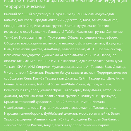
в соответствии с законодательством Российской Федерации
террористическими:
Высший военный Маджлисуль Шура Объединенных сил моджахедов
Кавказа, Конгресс народов Ичкерии и Дагестана, База, Асбат аль-Ансар,
Священная война, Исламская группа, Братья-мусульмане, Партия
исламского освобождения, Лашкар-И-Тайба, Исламская группа, Движение
Талибан, Исламская партия Туркестана, Общество социальных реформ,
Общество возрождения исламского наследия, Дом двух святых, Джунд аш-
Шам, Исламский джихад, Аль-Каида, Имарат Кавказ, АБТО, Правый сектор,
Исламское государство, Джабха аль-Нусра ли-Ахль аш-Шам, Народное
ополчение имени К. Минина и Д. Пожарского, Аджр от Аллаха Субхану уа
Тагьаля SHAM, АУМ Синрике, Муджахеды джамаата Ат-Тавхида Валь-Джихад,
Чистопольский Джамаат, Рохнамо ба суи давлати исломи, Террористическое
сообщество Сеть, Катиба Таухид валь-Джихад, Хайят Тахрир аш-Шам, Ахлю
Сунна Валь Джамаа, National Socialism/White Power, Артподготовка,
Религиозная группа “Джамаат “Красный пахарь”, Колумбайн, Хатлонский
джамаат, Мусульманская религиозная группа п. Кушкуль г. Оренбург,
Крымско-татарский добровольческий батальон имени Номана
Челебиджихана, Азов, Партия исламского возрождения Таджикистана,
Народная самооборона, Дуббайский джамаат, московская ячейка, Батал-
Хаджи Белхороев, Маньяки Культ Убийц, Молодёжь Которая Улыбается,
Легион Свобода России, Айдар, Русский добровольческий корпус