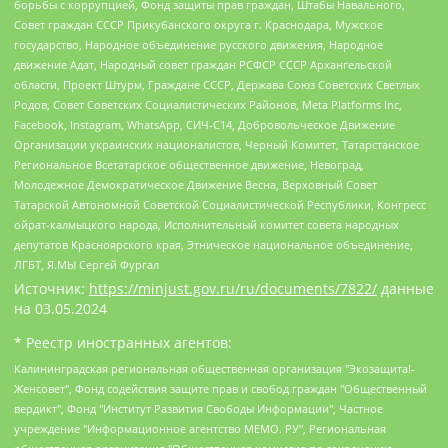
борьбы с коррупцией, Фонд защиты прав граждан, Штабы Навального,
Совет граждан СССР Прикубанского округа г. Краснодара, Мужское
государство, Народное объединение русского движения, Народное
движение Адат, Народный совет граждан РСФСР СССР Архангельской
области, Проект Штурм, Граждане СССР, Держава Союз Советских Светлых
Родов, Совет Советских Социалистических Районов, Meta Platforms Inc,
Facebook, Instagram, WhatsApp, СИЧ-С14, Добровольческое Движение
Организации украинских националистов, Черный Комитет, Татарстанское
Региональное Всетатарское общественное движение, Невоград,
Молодежное Демократическое Движение Весна, Верховный Совет
Татарской Автономной Советской Социалистической Республики, Конгресс
ойрат-калмыцкого народа, Исполнительный комитет совета народных
депутатов Красноярского края, Этническое национальное объединение,
ЛГБТ, Я.МЫ Сергей Фургал
Источник:
https://minjust.gov.ru/ru/documents/7822/
данные
на
03.05.2024
* Реестр иностранных агентов:
Калининградская региональная общественная организация "Экозащита!-Женсовет", Фонд содействия защите прав и свобод граждан "Общественный вердикт", Фонд "Институт Развития Свободы Информации", Частное учреждение "Информационное агентство МЕМО. РУ", Региональная общественная организация "Общественная комиссия по сохранению наследия академика Сахарова", Фонд поддержки свободы прессы, Санкт-Петербургская общественная правозащитная организация "Гражданский контроль", Межрегиональная общественная организация "Информационно-просветительский центр "Мемориал", Региональный Фонд "Центр Защиты Прав Средств Массовой Информации", с 05.12.2023 Фонд "Центр Защиты Прав Средств массовой информации", Региональная общественная благотворительная организация помощи беженцам и мигрантам "Гражданское содействие", Негосударственное образовательное учреждение дополнительного профессионального образования (повышение квалификации) специалистов "АКАДЕМИЯ ПО ПРАВАМ ЧЕЛОВЕКА", Свердловская региональная общественная организация "Сутяжник", Автономная некоммерческая организация "Центр независимых социологических исследований", Союз общественных объединений "Российский исследовательский центр по правам человека", Региональное общественное учреждение научно-информационный центр "МЕМОРИАЛ", Некоммерческая организация "Фонд защиты гласности", Автономная некоммерческая организация "Институт прав человека", Городская общественная организация "Екатеринбургское общество "МЕМОРИАЛ", Городская общественная организация "Рязанское историко-просветительское и правозащитное общество "Мемориал" (Рязанский Мемориал), Челябинский региональный орган общественной самодеятельности – женское общественное объединение "Женщины Евразии", Челябинский региональный орган общественной самодеятельности "Уральская правозащитная группа", Фонд содействия защите здоровья и социальной справедливости имени Андрея Рылькова, Автономная Некоммерческая Организация "Аналитический Центр Юрия Левады", Автономная некоммерческая организация социальной поддержки населения "Проект Апрель", Региональная общественная организация помощи женщинам и детям, находящимся в кризисной ситуации "Информационно-методический центр "Анна", Фонд содействия развитию массовых коммуникаций и правовому просвещению "Так-так-Так", Фонд содействия устойчивому развитию "Серебряная тайга", Свердловский региональный общественный фонд социальных проектов "Новое время", "Idel.Реалии", Кавказ.Реалии, Крым.Реалии, Телеканал Настоящее Время, Татаро-башкирская служба Радио Свобода (Azatliq Radiosi), Радио Свободная Европа/Радио Свобода (PCE/PC), "Сибирь.Реалии", "Фактограф", Благотворительный фонд помощи осужденным и их семьям, Автономная некоммерческая организация "Институт глобализации и социальных движений", Фонд "В защиту прав заключенных", Частное учреждение "Центр поддержки и содействия развитию средств массовой информации", Пензенский региональный общественный благотворительный фонд "Гражданский союз", "Север.Реалии", Некоммерческая организация Фонд "Правовая инициатива", Общество с ограниченной ответственностью "Радио Свободная Европа/Радио Свобода", Чешское информационное агентство "MEDIUM-ORIENT", Красноярская региональная общественная организация "Мы против СПИДа", Камалягин Денис Николаевич, Маркелов Сергей Евгеньевич, Пономарев Лев Александрович, Савицкая Людмила Алексеевна, Автономная некоммерческая организация "Центр по работе с проблемой насилия "НАСИЛИЮ.НЕТ", Межрегиональный профессиональный союз работников здравоохранения "Альянс врачей", Юридическое лицо, зарегистрированное в Латвийской Республике, SIA "Medusa Project" (регистрационный номер 40103797863, дата регистрации 10.06.2014), Некоммерческая организация "Фонд по борьбе с коррупцией", Автономная некоммерческая организация "Институт права и публичной политики", Баданин Роман Сергеевич, Гликин Максим Александрович, Железнова Мария Михайловна, Лукьянова Юлия Сергеевна, Маетная Елизавета Витальевна, Маняхин Петр Борисович, Чуракова Ольга Владимировна, Ярош Юлия Петровна, Юридическое лицо "The Insider SIA", зарегистрированное в Риге, Латвийская Республика (дата регистрации 26.06.2015), являющееся администратором доменного имени интернет-издания "The Insider SIA", https://theins.ru, Постернак Алексей Евгеньевич, Рубин Михаил Аркадьевич, Анин Роман Александрович, Юридическое лицо Istories fonds, зарегистрированное в Латвийской Республике (регистрационный номер 50008295751, дата регистрации 24.02.2020), Великовский Дмитрий Александрович, Долинина Ирина Николаевна, Мароховская Алеся Алексеевна, Шлейнов Роман Юрьевич, Шмагун Олеся Валентиновна, Общество с ограниченной ответственностью "Альтаир 2021", Общество с ограниченной ответственностью "Вега 2021", Общество с ограниченной ответственностью "Главный редактор 2021", Общество с ограниченной ответственностью "Ромашки монолит", Важенков Артем Валерьевич, Ивановская областная общественная организация "Центр гендерных исследований", Гурман Юрий Альбертович, Медиапроект "ОВД-Инфо", Егоров Владимир Владимирович, Жилинский Владимир Александрович, Общество с ограниченной ответственностью "ЗП", Иванова София Юрьевна, Карезина Инна Павловна, Кильтау Екатерина Викторовна, Петров Алексей Викторович, Пискунов Сергей Евгеньевич, Смирнов Сергей Сергеевич, Тихонов Михаил Сергеевич, Общество с ограниченной ответственностью "ЖУРНАЛИСТ-ИНОСТРАННЫЙ АГЕНТ", Арапова Галина Юрьевна, Вольтская Татьяна Анатольевна, Американская компания "Mason G.E.S. Anonymous Foundation" (США), являющаяся владельцем интернет-издания https://mnews.world/, Компания "Stichting Bellingcat", зарегистрированная в Нидерландах (дата регистрации 11.07.2018), Захаров Андрей Вячеславович, Клепиковская Екатерина Дмитриевна, Общество с ограниченной ответственностью "МЕМО", Перл Роман Александрович, Симонов Евгений Алексеевич, Соловьева Елена Анатольевна, Сотников Даниил Владимирович, Сурначева Елизавета Дмитриевна, Автономная некоммерческая организация по защите прав человека и информированию населения "Якутия – Наше Мнение", Общество с ограниченной ответственностью "Москоу диджитал медиа", с 26.01.2023 Общество с ограниченной ответственностью "Чайка Белые сады", Ветошкина Валерия Валерьевна, Заговора Максим Александрович, Межрегиональное общественное движение "Российская ЛГБТ - сеть", Оленичев Максим Владимирович, Павлов Иван Юрьевич, Скворцова Елена Сергеевна, Общество с ограниченной ответственностью "Как бы инагент", Кочетков Игорь Викторович, Общество с ограниченной ответственностью "Честные выборы", Еланчик Олег Александрович, Общество с ограниченной ответственностью "Нобелевский призыв", Гималова Регина Эмилевна, Григорьев Андрей Валерьевич, Григорьева Алина Александровна, Ассоциация по содействию защите прав призывников, альтернативнослужащих и военнослужащих "Правозащитная группа "Гражданин.Армия.Право", Хисамова Регина Фаритовна, Автономная некоммерческая организация по реализации социально-правовых программ "Лилит", Дальневосточное общественное движение "Маяк", Санкт-Петербургская ЛГБТ-инициативная группа "Выход", Инициативная группа ЛГБТ+ "Реверс", Алексеев Андрей Викторович, Бекбулатова Таисия Львовна, Беляев Иван Михайлович, Владыкина Елена Сергеевна, Гельман Марат Александрович, Никульшина Вероника Юрьевна, Толоконникова Надежда Андреевна, Шендерович Виктор Анатольевич, Общество с ограниченной ответственностью "Данное сообщение", Общество с ограниченной ответственностью Издательский дом "Новая глава", Айнбиндер Александра Александровна, Московский комьюнити-центр для ЛГБТ+инициатив, Благотворительный фонд развития филантропии, Deutsche Welle (Германия, Kurt-Schumacher-Strasse 3, 53113 Bonn), Борзунова Мария Михайловна, Воробьев Виктор Викторович, Голубева Анна Львовна, Константинова Алла Михайловна, Малкова Ирина Владимировна, Мурадов Мурад Абдулгалимович, Осетинская Елизавета Николаевна, Понасенков Евгений Николаевич, Ганапольский Матвей Юрьевич, Киселев Евгений Алексеевич, Борухович Ирина Григорьевна, Дремин Иван Тимофеевич, Дубровский Дмитрий Викторович, Красноярская региональная общественная организация поддержки и развития альтернативных образовательных технологий и межкультурных коммуникаций "ИНТЕРРА", Маяковская Екатерина Алексеевна, Фейгин Марк Захарович, Филимонов Андрей Викторович, Дзугкоева Регина Николаевна, Доброхотов Роман Александрович, Дудь Юрий Александрович, Елкин Сергей Владимирович, Кругликов Кирилл Игоревич, Сабунаева Мария Леонидовна, Семенов Алексей Владимирович, Шаинян Карен Багратович, Шульман Екатерина Михайловна, Асафьев Артур Валерьевич, Вахштайн Виктор Семенович, Венедиктов Алексей Алексеевич, Лушникова Екатерина Евгеньевна, Волков Леонид Михайлович, Невзоров Александр Глебович, Пархоменко Сергей Борисович, Сироткин Ярослав Николаевич, Кара-Мурза Владимир Владимирович, Баранова Наталья Владимировна, Гозман Леонид Яковлевич, Кагарлицкий Борис Юльевич, Климарев Михаил Валерьевич, Милов Владимир Станиславович, Автономная некоммерческая организация Краснодарский центр современного искусства "Типография", Моргенштерн Алишер Тагирович, Соболь Любовь Эдуардовна, Общество с ограниченной ответственностью "ЛИЗА НОРМ", Каспаров Гарри Кимович, Ходорковский Михаил Борисович, Общество с ограниченной ответственностью "Апрельские тезисы", Данилович Ирина Брониславовна, Кашин Олег Владимирович, Петров Николай Владимирович, Пивоваров Алексей Владимирович, Соколов Михаил Владимирович, Цветкова Юлия Владимировна, Чичваркин Евгений Александрович, Комитет против пыток/Команда против пыток, Общество с ограниченной ответственностью "Первый научный", Общество с ограниченной ответственностью "Вертолет и ко", Белоцерковская Вероника Борисовна, Кац Максим Евгеньевич, Лазарева Татьяна Юрьевна, Шаведдинов Руслан Табризович, Яшин Илья Валерьевич, Общество с ограниченной ответственностью "Иноагент ААВ", Алешковский Дмитрий Петрович, Альбац Евгения Марковна, Быков Дмитрий Львович, Галямина Юлия Евгеньевна, Лойко Сергей Леонидович, Мартынов Кирилл Константинович, Медведев Сергей Александрович, Крашенинников Федор Геннадиевич, Гордеева Катерина Вл