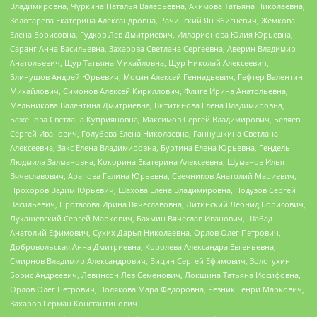
Владимировна, Чуркина Наталья Валерьевна, Акимова Татьяна Николаевна,
Золотарева Екатерина Александровна, Рачинский Ян Збигневич, Жемкова
Елена Борисовна, Гудков Лев Дмитриевич, Илларионова Юлия Юрьевна,
Саранг Анна Васильевна, Захарова Светлана Сергеевна, Аверин Владимир
Анатольевич, Щур Татьяна Михайловна, Щур Николай Алексеевич,
Блинушов Андрей Юрьевич, Мосин Алексей Геннадьевич, Гефтер Валентин
Михайлович, Симонов Алексей Кириллович, Флиге Ирина Анатольевна,
Мельникова Валентина Дмитриевна, Вититинова Елена Владимировна,
Баженова Светлана Куприяновна, Максимов Сергей Владимирович, Беляев
Сергей Иванович, Голубева Елена Николаевна, Ганнушкина Светлана
Алексеевна, Закс Елена Владимировна, Буртина Елена Юрьевна, Гендель
Людмила Залмановна, Кокорина Екатерина Алексеевна, Шуманов Илья
Вячеславович, Арапова Галина Юрьевна, Свечников Анатолий Мариевич,
Прохоров Вадим Юрьевич, Шахова Елена Владимировна, Подузов Сергей
Васильевич, Протасова Ирина Вячеславовна, Литинский Леонид Борисович,
Лукашевский Сергей Маркович, Бахмин Вячеслав Иванович, Шабад
Анатолий Ефимович, Сухих Дарья Николаевна, Орлов Олег Петрович,
Добровольская Анна Дмитриевна, Королева Александра Евгеньевна,
Смирнов Владимир Александрович, Вицин Сергей Ефимович, Золотухин
Борис Андреевич, Левинсон Лев Семенович, Локшина Татьяна Иосифовна,
Орлов Олег Петрович, Полякова Мара Федоровна, Резник Генри Маркович,
Захаров Герман Константинович