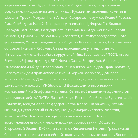
научный центр им Вудро Вильсона, Свободная пресса, Возрождение,
Всеукраинский духовный центр , Риддл, Русский антивоенный комитет в
Швеции, Проект Медуза, Фонд Андрея Сахарова, Форум свободной России,
Лига Свободных Наций, Transparеncy International, Форум Свободных
Народов ПостРоссии, Солидарность с гражданским движением в России –
Solidarus, КрымSOS, Свободный университет, Институт государственного
управления, Форум гражданского общества Россия, Беллона, Союз жителей
островов Тисима и Хабомаи, Съезд народных депутатов, Гринпис
Интернешнл, Фонд борьбы с коррупцией Инк, Завет церквей TCCN, Агора,
Всемирный фонд природы, BDR Novaja Gazeta-Europe, Алтай проект,
Образовательный дом прав человека Чернигов, Фонд Дом Прав Человека,
Белорусский дом прав человека имени Бориса Звозскова, Дом прав
человека Тбилиси, Дом прав человека Ереван, Дом прав человека Крым,
Центр дикого лосося, TVR Studios, ТВ Дождь, Центр европейских
исследований им Вилфрида Мартенса, Сетевое объединение журналистов
расследователей, АЛЛАТРА, За свободную Россию, Свободная Бурятия, Uralic,
UnKremlin, Международная федерация транспортных рабочих, ИстЧам
Финланд, Гудзоновский институт, Фонд Демократического Развития,
Комитет-2024, Центрально-Европейский университет, Центр
восточноевропейских и международных исследований, Общество
Сторожевой башни, Библии и трактатов Свидетелей Иеговы, Гражданский
Совет, Центр анализа европейской политики, Академическая сеть Восточная