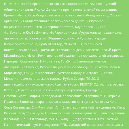
Инглистической церкви Православных Староверов-Инглингов, Русский
общенациональный союз, Движение против нелегальной иммиграции,
Кровь и Честь, О свободе совести и о религиозных объединениях, Омская
организация общественного политического движения Русское
национальное единство, Северное Братство, Клуб Болельщиков
Футбольного Клуба Динамо, Файзрахманисты, Мусульманская религиозная
организация п. Боровский, Община Коренного Русского народа
Щелковского района, Правый сектор, УНА - УНСО, Украинская
повстанческая армия, Тризуб им. Степана Бандеры, Братство, Белый Крест,
Misanthropic division, Религиозное объединение последователей инглиизма,
Народная Социальная Инициатива, TulaSkins, Этнополитическое
объединение Русские, Русское национальное объединение Атака, Мечеть
Мирмамеда, Община Коренного Русского народа г. Астрахани, ВОЛЯ,
Меджлис крымскотатарского народа, Рубеж Севера, ТОЙС, О
противодействии экстремистской деятельности, РЕВТАТПОД, Артподготовка,
Штольц, В честь иконы Божией Матери Державная, Сектор 16,
Независимость, Фирма, Молодежная правозащитная группа МПГ, Курсом
Правды и Единения, Каракольская инициативная группа, Автоград Крю,
Союз Славянских Сил Руси, Алля-Аят, Благотворительный пансионат Ак Умут,
Русская республика Русь, Арестантское уголовное единство, Башкорт, Нация
и свобода, Нация и свобода, W.H.С., Фалунь Дафа, Иртыш Ultras, Русский
Патриотический клуб-Новокузнецк/РПК, Сибирский державный союз, Фонд