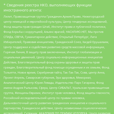
* Сведения реестра НКО, выполняющих функции
иностранного агента:
Лилит, Правозащитная группа Гражданин.Армия.Право, Нижегородский
центр немецкой и европейской культуры, Центр гендерных исследований,
Фонд защиты прав граждан Штаб, Институт права и публичной политики,
Фонд борьбы с коррупцией, Альянс врачей, НАСИЛИЮ.НЕТ, Мы против
СПИДа, СВЕЧА, Гуманитарное действие, Открытый Петербург, Лига
Избирателей, Правовая инициатива, Гражданский Союз, Хасдей Ерушалаим,
Центр поддержки и содействия развитию средств массовой информации,
Горячая Линия, В защиту прав заключенных, Институт глобализации и
социальных движений, Центр социально-информационных инициатив
Действие, Благотворительный фонд охраны здоровья и защиты прав
граждан, Благотворительный фонд помощи осужденным и их семьям, Фонд
Тольятти, Новое время, Серебряная тайга, Так-Так-Так, Сова, центр Анна,
Проект Апрель, Самарская губерния, Эра здоровья, Мемориал,
Аналитический Центр Юрия Левады, Издательство Парк Гагарина, Фонд
имени Андрея Рылькова, Сфера, Центр СИБАЛЬТ, Уральская правозащитная
группа, Женщины Евразии, Институт прав человека, Фонд защиты гласности,
Российский исследовательский центр по правам человека,
Дальневосточный центр развития гражданских инициатив и социального
партнерства, Гражданское действие, Центр независимых социологических
исследований, Сутяжник, АКАДЕМИЯ ПО ПРАВАМ ЧЕЛОВЕКА, Центр развития