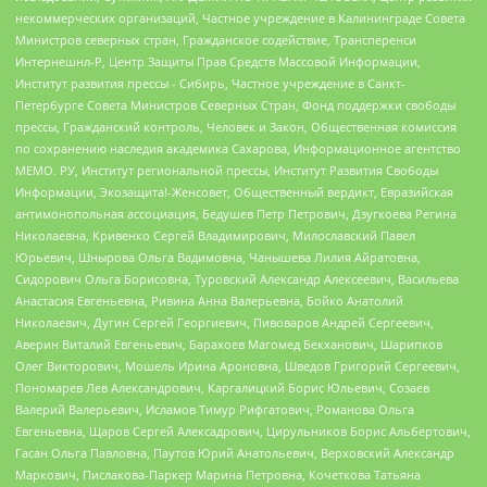
некоммерческих организаций, Частное учреждение в Калининграде Совета
Министров северных стран, Гражданское содействие, Трансперенси
Интернешнл-Р, Центр Защиты Прав Средств Массовой Информации,
Институт развития прессы - Сибирь, Частное учреждение в Санкт-
Петербурге Совета Министров Северных Стран, Фонд поддержки свободы
прессы, Гражданский контроль, Человек и Закон, Общественная комиссия
по сохранению наследия академика Сахарова, Информационное агентство
МЕМО. РУ, Институт региональной прессы, Институт Развития Свободы
Информации, Экозащита!-Женсовет, Общественный вердикт, Евразийская
антимонопольная ассоциация, Бедушев Петр Петрович, Дзугкоева Регина
Николаевна, Кривенко Сергей Владимирович, Милославский Павел
Юрьевич, Шнырова Ольга Вадимовна, Чанышева Лилия Айратовна,
Сидорович Ольга Борисовна, Туровский Александр Алексеевич, Васильева
Анастасия Евгеньевна, Ривина Анна Валерьевна, Бойко Анатолий
Николаевич, Дугин Сергей Георгиевич, Пивоваров Андрей Сергеевич,
Аверин Виталий Евгеньевич, Барахоев Магомед Бекханович, Шарипков
Олег Викторович, Мошель Ирина Ароновна, Шведов Григорий Сергеевич,
Пономарев Лев Александрович, Каргалицкий Борис Юльевич, Созаев
Валерий Валерьевич, Исламов Тимур Рифгатович, Романова Ольга
Евгеньевна, Щаров Сергей Алексадрович, Цирульников Борис Альбертович,
Гасан Ольга Павловна, Паутов Юрий Анатольевич, Верховский Александр
Маркович, Пислакова-Паркер Марина Петровна, Кочеткова Татьяна