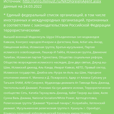
Источник:
http://unro.minjust.ru/NKOForeignAgent.aspx
данные на
24.03.2022
* Единый федеральный список организаций, в том числе
иностранных и международных организаций, признанных
в соответствии с законодательством Российской Федерации
террористическими:
Высший военный Маджлисуль Шура Объединенных сил моджахедов
Кавказа, Конгресс народов Ичкерии и Дагестана, База, Асбат аль-Ансар,
Священная война, Исламская группа, Братья-мусульмане, Партия
исламского освобождения, Лашкар-И-Тайба, Исламская группа, Движение
Талибан, Исламская партия Туркестана, Общество социальных реформ,
Общество возрождения исламского наследия, Дом двух святых, Джунд аш-
Шам, Исламский джихад, Аль-Каида, Имарат Кавказ, АБТО, Правый сектор,
Исламское государство, Джабха аль-Нусра ли-Ахль аш-Шам, Народное
ополчение имени К. Минина и Д. Пожарского, Аджр от Аллаха Субхану уа
Тагьаля SHAM, АУМ Синрике, Муджахеды джамаата Ат-Тавхида Валь-Джихад,
Чистопольский Джамаат, Рохнамо ба суи давлати исломи, Террористическое
сообщество Сеть, Катиба Таухид валь-Джихад, Хайят Тахрир аш-Шам, Ахлю
Сунна Валь Джамаа, National Socialism/White Power, Артподготовка,
Религиозная группа “Джамаат “Красный пахарь”, Колумбайн, Хатлонский
джамаат, Мусульманская религиозная группа п. Кушкуль г. Оренбург,
Крымско-татарский добровольческий батальон имени Номана