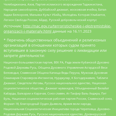
Челебиджихана, Азов, Партия исламского возрождения Таджикистана,
Народная самооборона, Дуббайский джамаат, московская ячейка, Батал-
Хаджи Белхороев, Маньяки Культ Убийц, Молодёжь Которая Улыбается,
Легион Свобода России, Айдар, Русский добровольческий корпус
Источник:
http://nac.gov.ru/terroristicheskie-i-ekstremistskie-
organizacii-i-materialy.html
данные на
16.11.2023
* Перечень общественных объединений и религиозных
организаций в отношении которых судом принято
вступившее в законную силу решение о ликвидации или
запрете деятельности:
Национал-большевистская партия, ВЕК РА, Рада земли Кубанской Духовно
Родовой Державы Русь, Община Духовного Управления Асгардской Веси
Беловодья, Славянская Община Капища Веды Перуна, Мужская Духовная
Семинария Староверов-Инглингов, Нурджулар, К Богодержавию, Таблиги
Джамаат, Свидетели Иеговы, Русское национальное единство, Национал-
социалистическое общество, Джамаат мувахидов, Объединенный Вилайат
Кабарды, Балкарии и Карачая, Союз славян, Ат-Такфир Валь-Хиджра, Пит
Буль, Национал-социалистическая рабочая партия России, Славянский союз,
Формат-18, Благородный Орден Дьявола, Армия воли народа,
Национальная Социалистическая Инициатива города Череповца, Духовно-
Родовая Держава Русь, Русское национальное единство, Древнерусской