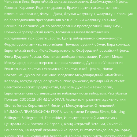
Человек в беде, Европейский фонд за демократию, Джеймстаунский фонд,
Прожект Хармони, Родники дракона, Врачи против насильственного
извлечения органов, Фалунь Дафа, Друзья Фалуньгун, Фалуньгун, Коалиция
по расследованию преследования в отношении Фалуньгун в Китае,
Всемирная организация по расследованию преследований Фалуньгун,
Пражский гражданский центр, Ассоциация школ политических
исследований при Совете Европы, Центр либеральной современности,
Форум русскоязычных европейцев, Немецко-русский обмен, Бард колледж,
Европейский выбор, Фонд Ходорковского, Оксфордский российский фонд,
Фонд Будущее России, Компания свободы информации, Проект Медиа,
Международное партнерство за права человека, Духовное Управление
Евангельских Христиан Украинской Христианской Церкви, Новое
Поколение, Духовное Учебное Заведение Международный Библейский
Колледж, Международное христианское движение, Всемирный Институт
Саентологических Предприятий, Церковь Духовной Технологии,
Европейская сеть организаций по наблюдению за выборами, Республика
Польша, СВОБОДНЫЙ ИДЕЛЬ-УРАЛ, Ассоциация развития журналистики,
IStories fonds, Королевский Институт Международных Отношений,
КРИМСЬКА ПРАВОЗАХИСНА ГРУПА, Фонд имени Генриха Бёлля, Stichting
Bellingcat, Bellingcat Ltd, The Insider, Институт правовой инициативы
Центральной и Восточной Европы, Фонд Открытой Эстонии, Calvert 22
Foundation, Канадский украинский конгресс, Институт Макдональда-Лорье,
Украинская национальная федерация Канады, Декабристы, Международный