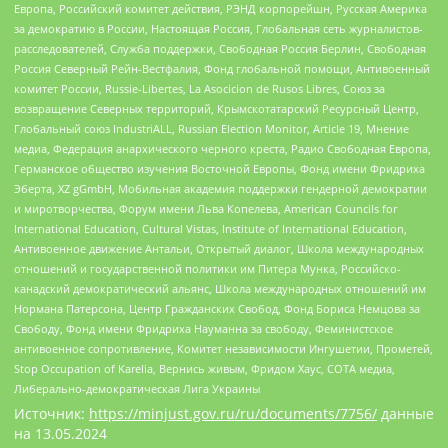
Европа, Российский комитет действия, РЭНД корпорейшн, Русская Америка
за демократию в России, Настоящая Россия, Глобальная сеть журналистов-
расследователей, Служба поддержки, Свободная Россия Берлин, Свободная
Россия Северный Рейн-Вестфалия, Фонд глобальной помощи, Антивоенный
комитет России, Russie-Libertes, La Asocicion de Rusos Libres, Союз за
возвращение Северных территорий, Крымскотатарский Ресурсный Центр,
Глобальный союз IndustriALL, Russian Election Monitor, Article 19, Мнение
медиа, Федерация анархического черного креста, Радио Свободная Европа,
Германское общество изучения Восточной Европы, Фонд имени Фридриха
Эберта, XZ gGmbH, Мобильная академия поддержки гендерной демократии
и миротворчества, Форум имени Льва Копелева, American Councils for
International Education, Cultural Vistas, Institute of International Education,
Антивоенное движение Антальи, Открытый диалог, Школа международных
отношений и государственной политики им Питера Мунка, Российско-
канадский демократический альянс, Школа международных отношений им
Нормана Патерсона, Центр Гражданских Свобод, Фонд Бориса Немцова за
Свободу, Фонд имени Фридриха Науманна за свободу, Феминистское
антивоенное сопротивление, Комитет независимости Ингушетии, Прометей,
Stop Occupation of Karelia, Вернись живым, Фридом Хаус, СОТА медиа,
Либерально-демократическая Лига Украины
Источник:
https://minjust.gov.ru/ru/documents/7756/
данные
на
13.05.2024