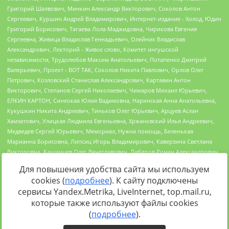
Для повышения удобства сайта мы используем
cookies (
подробнее
). К сайту подключены
сервисы Yandex.Metrika, LiveInternet, top.mail.ru,
Источник:
https://minjust.gov.ru/uploaded/files/reestr-
которые также используют файлы cookies
inostrannyih-agentov-22-03-2024.pdf
данные на
22.03.2024
(
подробнее
).