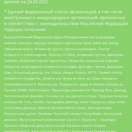
данные на
24.03.2022
* Единый федеральный список организаций, в том числе
иностранных и международных организаций, признанных
в соответствии с законодательством Российской Федерации
террористическими:
Высший военный Маджлисуль Шура Объединенных сил моджахедов
Кавказа, Конгресс народов Ичкерии и Дагестана, База, Асбат аль-Ансар,
Священная война, Исламская группа, Братья-мусульмане, Партия
исламского освобождения, Лашкар-И-Тайба, Исламская группа, Движение
Талибан, Исламская партия Туркестана, Общество социальных реформ,
Общество возрождения исламского наследия, Дом двух святых, Джунд аш-
Шам, Исламский джихад, Аль-Каида, Имарат Кавказ, АБТО, Правый сектор,
Исламское государство, Джабха аль-Нусра ли-Ахль аш-Шам, Народное
ополчение имени К. Минина и Д. Пожарского, Аджр от Аллаха Субхану уа
Тагьаля SHAM, АУМ Синрике, Муджахеды джамаата Ат-Тавхида Валь-Джихад,
Чистопольский Джамаат, Рохнамо ба суи давлати исломи, Террористическое
сообщество Сеть, Катиба Таухид валь-Джихад, Хайят Тахрир аш-Шам, Ахлю
Сунна Валь Джамаа, National Socialism/White Power, Артподготовка,
Религиозная группа “Джамаат “Красный пахарь”, Колумбайн, Хатлонский
джамаат, Мусульманская религиозная группа п. Кушкуль г. Оренбург,
Крымско-татарский добровольческий батальон имени Номана
Челебиджихана, Азов, Партия исламского возрождения Таджикистана,