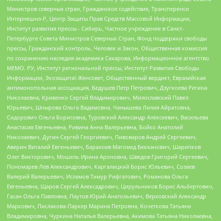
Министров северных стран, Гражданское содействие, Трансперенси
Интернешнл-Р, Центр Защиты Прав Средств Массовой Информации,
Институт развития прессы - Сибирь, Частное учреждение в Санкт-
Петербурге Совета Министров Северных Стран, Фонд поддержки свободы
прессы, Гражданский контроль, Человек и Закон, Общественная комиссия
по сохранению наследия академика Сахарова, Информационное агентство
МЕМО. РУ, Институт региональной прессы, Институт Развития Свободы
Информации, Экозащита!-Женсовет, Общественный вердикт, Евразийская
антимонопольная ассоциация, Бедушев Петр Петрович, Дзугкоева Регина
Николаевна, Кривенко Сергей Владимирович, Милославский Павел
Юрьевич, Шнырова Ольга Вадимовна, Чанышева Лилия Айратовна,
Сидорович Ольга Борисовна, Туровский Александр Алексеевич, Васильева
Анастасия Евгеньевна, Ривина Анна Валерьевна, Бойко Анатолий
Николаевич, Дугин Сергей Георгиевич, Пивоваров Андрей Сергеевич,
Аверин Виталий Евгеньевич, Барахоев Магомед Бекханович, Шарипков
Олег Викторович, Мошель Ирина Ароновна, Шведов Григорий Сергеевич,
Пономарев Лев Александрович, Каргалицкий Борис Юльевич, Созаев
Валерий Валерьевич, Исламов Тимур Рифгатович, Романова Ольга
Евгеньевна, Щаров Сергей Алексадрович, Цирульников Борис Альбертович,
Гасан Ольга Павловна, Паутов Юрий Анатольевич, Верховский Александр
Маркович, Пислакова-Паркер Марина Петровна, Кочеткова Татьяна
Владимировна, Чуркина Наталья Валерьевна, Акимова Татьяна Николаевна,