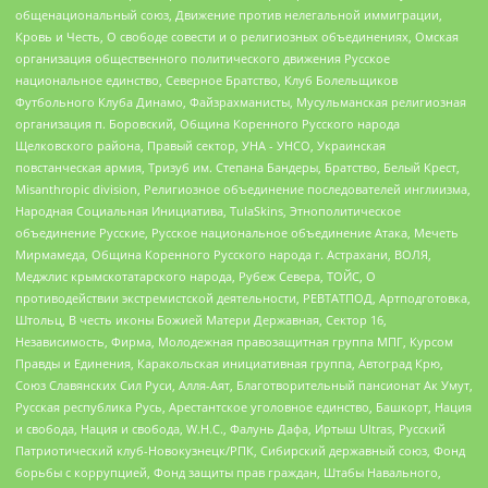
общенациональный союз, Движение против нелегальной иммиграции,
Кровь и Честь, О свободе совести и о религиозных объединениях, Омская
организация общественного политического движения Русское
национальное единство, Северное Братство, Клуб Болельщиков
Футбольного Клуба Динамо, Файзрахманисты, Мусульманская религиозная
организация п. Боровский, Община Коренного Русского народа
Щелковского района, Правый сектор, УНА - УНСО, Украинская
повстанческая армия, Тризуб им. Степана Бандеры, Братство, Белый Крест,
Misanthropic division, Религиозное объединение последователей инглиизма,
Народная Социальная Инициатива, TulaSkins, Этнополитическое
объединение Русские, Русское национальное объединение Атака, Мечеть
Мирмамеда, Община Коренного Русского народа г. Астрахани, ВОЛЯ,
Меджлис крымскотатарского народа, Рубеж Севера, ТОЙС, О
противодействии экстремистской деятельности, РЕВТАТПОД, Артподготовка,
Штольц, В честь иконы Божией Матери Державная, Сектор 16,
Независимость, Фирма, Молодежная правозащитная группа МПГ, Курсом
Правды и Единения, Каракольская инициативная группа, Автоград Крю,
Союз Славянских Сил Руси, Алля-Аят, Благотворительный пансионат Ак Умут,
Русская республика Русь, Арестантское уголовное единство, Башкорт, Нация
и свобода, Нация и свобода, W.H.С., Фалунь Дафа, Иртыш Ultras, Русский
Патриотический клуб-Новокузнецк/РПК, Сибирский державный союз, Фонд
борьбы с коррупцией, Фонд защиты прав граждан, Штабы Навального,