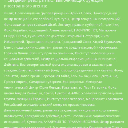
* Сведения реестра НКО, выполняющих функции
иностранного агента:
Лилит, Правозащитная группа Гражданин.Армия.Право, Нижегородский
центр немецкой и европейской культуры, Центр гендерных исследований,
Фонд защиты прав граждан Штаб, Институт права и публичной политики,
Фонд борьбы с коррупцией, Альянс врачей, НАСИЛИЮ.НЕТ, Мы против
СПИДа, СВЕЧА, Гуманитарное действие, Открытый Петербург, Лига
Избирателей, Правовая инициатива, Гражданский Союз, Хасдей Ерушалаим,
Центр поддержки и содействия развитию средств массовой информации,
Горячая Линия, В защиту прав заключенных, Институт глобализации и
социальных движений, Центр социально-информационных инициатив
Действие, Благотворительный фонд охраны здоровья и защиты прав
граждан, Благотворительный фонд помощи осужденным и их семьям, Фонд
Тольятти, Новое время, Серебряная тайга, Так-Так-Так, Сова, центр Анна,
Проект Апрель, Самарская губерния, Эра здоровья, Мемориал,
Аналитический Центр Юрия Левады, Издательство Парк Гагарина, Фонд
имени Андрея Рылькова, Сфера, Центр СИБАЛЬТ, Уральская правозащитная
группа, Женщины Евразии, Институт прав человека, Фонд защиты гласности,
Российский исследовательский центр по правам человека,
Дальневосточный центр развития гражданских инициатив и социального
партнерства, Гражданское действие, Центр независимых социологических
исследований, Сутяжник, АКАДЕМИЯ ПО ПРАВАМ ЧЕЛОВЕКА, Центр развития
некоммерческих организаций, Частное учреждение в Калининграде Совета