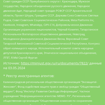
Совет граждан СССР Прикубанского округа г. Краснодара, Мужское
государство, Народное объединение русского движения, Народное
движение Адат, Народный совет граждан РСФСР СССР Архангельской
области, Проект Штурм, Граждане СССР, Держава Союз Советских Светлых
Родов, Совет Советских Социалистических Районов, Meta Platforms Inc,
Facebook, Instagram, WhatsApp, СИЧ-С14, Добровольческое Движение
Организации украинских националистов, Черный Комитет, Татарстанское
Региональное Всетатарское общественное движение, Невоград,
Молодежное Демократическое Движение Весна, Верховный Совет
Татарской Автономной Советской Социалистической Республики, Конгресс
ойрат-калмыцкого народа, Исполнительный комитет совета народных
депутатов Красноярского края, Этническое национальное объединение,
ЛГБТ, Я.МЫ Сергей Фургал
Источник:
https://minjust.gov.ru/ru/documents/7822/
данные
на
03.05.2024
* Реестр иностранных агентов:
Калининградская региональная общественная организация "Экозащита!-Женсовет", Фонд содействия защите прав и свобод граждан "Общественный вердикт", Фонд "Институт Развития Свободы Информации", Частное учреждение "Информационное агентство МЕМО. РУ", Региональная общественная организация "Общественная комиссия по сохранению наследия академика Сахарова", Фонд поддержки свободы прессы, Санкт-Петербургская общественная правозащитная организация "Гражданский контроль", Межрегиональная общественная организация "Информационно-просветительский центр "Мемориал", Региональный Фонд "Центр Защиты Прав Средств Массовой Информации", с 05.12.2023 Фонд "Центр Защиты Прав Средств массовой информации", Региональная общественная благотворительная организация помощи беженцам и мигрантам "Гражданское содействие", Негосударственное образовательное учреждение дополнительного профессионального образования (повышение квалификации) специалистов "АКАДЕМИЯ ПО ПРАВАМ ЧЕЛОВЕКА", Свердловская региональная общественная организация "Сутяжник", Автономная некоммерческая организация "Центр независимых социологических исследований", Союз общественных объединений "Российский исследовательский центр по правам человека", Региональное общественное учреждение научно-информационный центр "МЕМОРИАЛ", Некоммерческая организация "Фонд защиты гласности", Автономная некоммерческая организация "Институт прав человека", Городская общественная организация "Екатеринбургское общество "МЕМОРИАЛ", Городская общественная организация "Рязанское историко-просветительское и правозащитное общество "Мемориал" (Рязанский Мемориал), Челябинский региональный орган общественной самодеятельности – женское общественное объединение "Женщины Евразии", Челябинский региональный орган общественной самодеятельности "Уральская правозащитная группа", Фонд содействия защите здоровья и социальной справедливости имени Андрея Рылькова, Автономная Некоммерческая Организация "Аналитический Центр Юрия Левады", Автономная некоммерческая организация социальной поддержки населения "Проект Апрель", Региональная общественная организация помощи женщинам и детям, находящимся в кризисной ситуации "Информационно-методический центр "Анна", Фонд содействия развитию массовых коммуникаций и правовому просвещению "Так-так-Так", Фонд содействия устойчивому развитию "Серебряная тайга", Свердловский региональный общественный фонд социальных проектов "Новое время", "Idel.Реалии", Кавказ.Реалии, Крым.Реалии, Телеканал Настоящее Время, Татаро-башкирская служба Радио Свобода (Azatliq Radiosi), Радио Свободная Европа/Радио Свобода (PCE/PC), "Сибирь.Реалии", "Фактограф", Благотворительный фонд помощи осужденным и их семьям, Автономная некоммерческая организация "Институт глобализации и социальных движений", Фонд "В защиту прав заключенных", Частное учреждение "Центр поддержки и содействия развитию средств массовой информации", Пензенский региональный общественный благотворительный фонд "Гражданский союз", "Север.Реалии", Некоммерческая организация Фонд "Правовая инициатива", Общество с ограниченной ответственностью "Радио Свободная Европа/Радио Свобода", Чешское информационное агентство "MEDIUM-ORIENT", Красноярская региональная общественная организация "Мы против СПИДа", Камалягин Денис Николаевич, Маркелов Сергей Евгеньевич, Пономарев Лев Александрович, Савицкая Людмила Алексеевна, Автономная некоммерческая организация "Центр по работе с проблемой насилия "НАСИЛИЮ.НЕТ", Межрегиональный профессиональный союз работников здравоохранения "Альянс врачей", Юридическое лицо, зарегистрированное в Латвийской Республике, SIA "Medusa Project" (регистрационный номер 40103797863, дата регистрации 10.06.2014), Некоммерческая организация "Фонд по борьбе с коррупцией", Автономная некоммерческая организация "Институт права и публичной политики", Баданин Роман Сергеевич, Гликин Максим Александрович, Железнова Мария Михайловна, Лукьянова Юлия Сергеевна, Маетная Елизавета Витальевна, Маняхин Петр Борисович, Чуракова Ольга Владимировна, Ярош Юлия Петровна, Юридическое лицо "The Insider SIA", зарегистрированное в Риге, Латвийская Республика (дата регистрации 26.06.2015), являющееся администратором доменного имени интернет-издания "The Insider SIA", https://theins.ru, Постернак Алексей Евгеньевич, Рубин Михаил Аркадьевич, Анин Роман Александрович, Юридическое лицо Istories fonds, зарегистрированное в Латвийской Республике (регистрационный номер 50008295751, дата регистрации 24.02.2020), Великовский Дмитрий Александрович, Долинина Ирина Николаевна, Мароховская Алеся Алексеевна, Шлейнов Роман Юрьевич, Шмагун Олеся Валентиновна, Общество с ограниченной ответственностью "Альтаир 2021", Общество с ограниченной ответственностью "Вега 2021", Общество с ограниченной ответственностью "Главный редактор 2021", Общество с ограниченной ответственностью "Ромашки монолит", Важенков Артем Валерьевич, Ивановская областная общественная организация "Центр гендерных исследований", Гурман Юрий Альбертович, Медиапроект "ОВД-Инфо", Егоров Владимир Владимирович, Жилинский Владимир Александрович, Общество с ограниченной ответственностью "ЗП", Иванова София Юрьевна, Карезина Инна Павловна, Кильтау Екатерина Викторовна, Петров Алексей Викторович, Пискунов Сергей Евгеньевич, Смирнов Сергей Сергеевич, Тихонов Михаил Сергеевич, Общество с ограниченной ответственностью "ЖУРНАЛИСТ-ИНОСТРАННЫЙ АГЕНТ", Арапова Галина Юрьевна, Вольтская Татьяна Анатольевна, Американская компания "Mason G.E.S. Anonymous Foundation" (США), являющаяся владельцем интернет-издания https://mnews.world/, Компания "Stichting Bellingcat", зарегистрированная в Нидерландах (дата регистрации 11.07.2018), Захаров Андрей Вячеславович, Клепиковская Екатерина Дмитриевна, Общество с ограниченной ответственностью "МЕМО", Перл Роман Александрович, Симонов Евгений Алексеевич, Соловьева Елена Анатольевна, Сотников Даниил Владимирович, Сурначева Елизавета Дмитриевна, Автономная некоммерческая организация по защите прав человека и информированию населения "Якутия – Наше Мнение", Общество с ограниченной ответственностью "Москоу диджитал медиа", с 26.01.2023 Общество с ограниченной ответственностью "Чайка Белые сады", Ветошкина Валерия Валерьевна, Заговора Максим Александрович, Межрегиональное общественное движение "Российская ЛГБТ - сеть", Оленичев Максим Владимирович, Павлов Иван Юрьевич, Скворцова Елена Сергеевна, Общество с ограниченной ответственностью "Как бы инагент", Кочетков Игорь Викторович, Общество с ограниченной ответственностью "Честные выборы", Еланчик Олег Александрович, Общество с ограниченной ответственностью "Нобелевский призыв", Гималова Регина Эмилевна, Григорьев Андрей Валерьевич, Григорьева Алина Александровна, Ассоциация по содействию защите прав призывников, альтернативнослужащих и военнослужащих "Правозащитная группа "Гражданин.Армия.Право", Хисамова Регина Фаритовна, Автономная некоммерческая организация по реализации социально-правовых программ "Лилит", Дальневосточное общественное движение "Маяк", Санкт-Петербургская ЛГБТ-инициативная группа "Выход", Инициативная группа ЛГБТ+ "Реверс", Алексеев Андрей Викторович, Бекбулатова Таисия Львовна, Беляев Иван Михайлович, Владыкина Елена Сергеевна, Гельман Марат Александрович, Никульшина Вероника Юрьевна, Толоконникова Надежда Андреевна, Шендерович Виктор Анатольевич, Общество с ограниченной ответственностью "Данное сообщение", Общество с ограниченной ответственностью Издательский дом "Новая глава", Айнбиндер Александра Александровна, Московский комьюнити-центр для ЛГБТ+инициатив, Благотворительный фонд развития филантропии, Deutsche Welle (Германия, Kurt-Schumacher-Strasse 3, 53113 Bonn), Борзунова Мария Михайловна, Воробьев Виктор Викторович, Голубева Анна Львовна, Константинова Алла Михайловна, Малкова Ирина Владимировна, Мурадов Мурад Абдулгалимович, Осетинская Елизавета Николаевна, Понасенков Евгений Николаевич, Ганапольский Матвей Юрьевич, Киселев Евгений Алексеевич, Борухович Ирина Григорьевна, Дремин Иван Тимофеевич, Дубровский Дмитрий Викторович, Красноярская региональная общественная организация поддержки и развития альтернативных образовательных технологий и межкультурных коммуникаций "ИНТЕРРА", Маяковская Екатерина Алексеевна, Фейгин Марк Захарович, Филимонов Андрей Викторович, Дзугкоева Регина Николаевна, Доброхотов Роман Александрович, Дудь Юрий Александрович, Елкин Сергей Владимирович, Кругликов Кирилл Игоревич, Сабунаева Мария Леонидовна, Семенов Алексей Владимирович, Шаинян Карен Багратович, Шульман Екатерина Михайловна, Асафьев Артур Валерьевич, Вахштайн Виктор Семенович, Венедиктов Алексей Алексеевич, Лушникова Екатерина Евгеньевна, Волков Леонид Михайлович, Невзоров Александр Глебович, Пархоменко Сергей Борисович, Сироткин Ярослав Николаевич, Кара-Мурза Владимир Владимирович, Баранова Наталья Владимировна, Гозман Леонид Яковлевич, Кагарлицкий Борис Юльевич, Климарев Михаил Валерьевич, Милов Владимир Станиславович, Автономная некоммерческая организация Краснодарский центр современного искусства "Типография", Моргенштерн Алишер Тагирович, Соболь Любовь Эдуардовна, Общество с ограниченной ответственностью "ЛИЗА НОРМ", Каспаров Гарри Кимович, Ходорковский Михаил Борисович, Общество с ограниченной ответственностью "Апрельские тезисы", Данилович Ирина Брониславовна, Кашин Олег Владимирович, Петров Николай Владимирович, Пивоваров Алексей Владимирович, Соколов Михаил Владимирович, Цветкова Юлия Владимировна, Чичваркин Евгений Александрович, Комитет против пыток/Команда против пыток, Общество с ограниченной ответственностью "Первый научный", Общество с ограниченной ответственностью "Вертолет и ко", Белоцерковская Вероника Борисовна, Кац Максим Евгеньевич, Лазарева Татьяна Юрьевна, Шаведдинов Руслан Табризович, Яшин Илья Валерьевич, Общество с ограниченной ответственностью "Иноагент ААВ", Алешковский Дмитрий Петрович, Альбац Евгения Марковна, Быков Дмитрий Львович, Галямина Юлия Евгеньевна, Лойко Сергей Леонидович, Мартынов Кирилл Константинович, Медведев Сергей Александрович, Крашенинников Федор Геннадиевич, Гордеева Катерина Вл