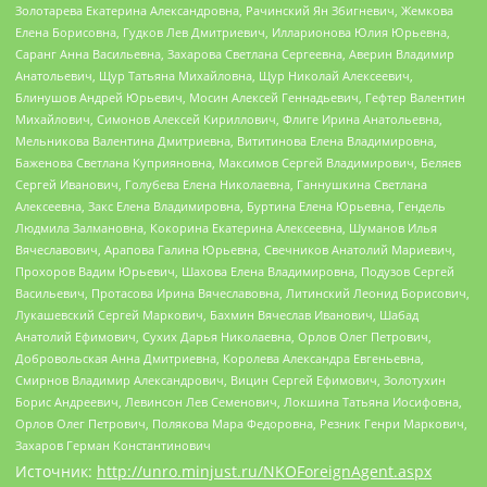
Золотарева Екатерина Александровна, Рачинский Ян Збигневич, Жемкова
Елена Борисовна, Гудков Лев Дмитриевич, Илларионова Юлия Юрьевна,
Саранг Анна Васильевна, Захарова Светлана Сергеевна, Аверин Владимир
Анатольевич, Щур Татьяна Михайловна, Щур Николай Алексеевич,
Блинушов Андрей Юрьевич, Мосин Алексей Геннадьевич, Гефтер Валентин
Михайлович, Симонов Алексей Кириллович, Флиге Ирина Анатольевна,
Мельникова Валентина Дмитриевна, Вититинова Елена Владимировна,
Баженова Светлана Куприяновна, Максимов Сергей Владимирович, Беляев
Сергей Иванович, Голубева Елена Николаевна, Ганнушкина Светлана
Алексеевна, Закс Елена Владимировна, Буртина Елена Юрьевна, Гендель
Людмила Залмановна, Кокорина Екатерина Алексеевна, Шуманов Илья
Вячеславович, Арапова Галина Юрьевна, Свечников Анатолий Мариевич,
Прохоров Вадим Юрьевич, Шахова Елена Владимировна, Подузов Сергей
Васильевич, Протасова Ирина Вячеславовна, Литинский Леонид Борисович,
Лукашевский Сергей Маркович, Бахмин Вячеслав Иванович, Шабад
Анатолий Ефимович, Сухих Дарья Николаевна, Орлов Олег Петрович,
Добровольская Анна Дмитриевна, Королева Александра Евгеньевна,
Смирнов Владимир Александрович, Вицин Сергей Ефимович, Золотухин
Борис Андреевич, Левинсон Лев Семенович, Локшина Татьяна Иосифовна,
Орлов Олег Петрович, Полякова Мара Федоровна, Резник Генри Маркович,
Захаров Герман Константинович
Источник:
http://unro.minjust.ru/NKOForeignAgent.aspx