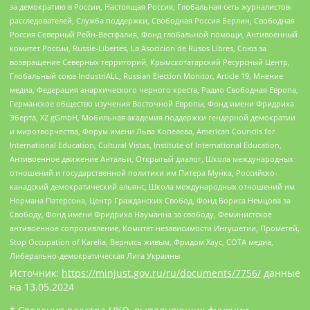
за демократию в России, Настоящая Россия, Глобальная сеть журналистов-
расследователей, Служба поддержки, Свободная Россия Берлин, Свободная
Россия Северный Рейн-Вестфалия, Фонд глобальной помощи, Антивоенный
комитет России, Russie-Libertes, La Asocicion de Rusos Libres, Союз за
возвращение Северных территорий, Крымскотатарский Ресурсный Центр,
Глобальный союз IndustriALL, Russian Election Monitor, Article 19, Мнение
медиа, Федерация анархического черного креста, Радио Свободная Европа,
Германское общество изучения Восточной Европы, Фонд имени Фридриха
Эберта, XZ gGmbH, Мобильная академия поддержки гендерной демократии
и миротворчества, Форум имени Льва Копелева, American Councils for
International Education, Cultural Vistas, Institute of International Education,
Антивоенное движение Антальи, Открытый диалог, Школа международных
отношений и государственной политики им Питера Мунка, Российско-
канадский демократический альянс, Школа международных отношений им
Нормана Патерсона, Центр Гражданских Свобод, Фонд Бориса Немцова за
Свободу, Фонд имени Фридриха Науманна за свободу, Феминистское
антивоенное сопротивление, Комитет независимости Ингушетии, Прометей,
Stop Occupation of Karelia, Вернись живым, Фридом Хаус, СОТА медиа,
Либерально-демократическая Лига Украины
Источник:
https://minjust.gov.ru/ru/documents/7756/
данные
на
13.05.2024