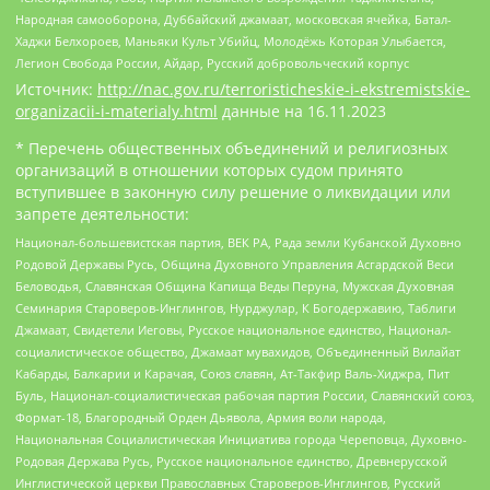
Народная самооборона, Дуббайский джамаат, московская ячейка, Батал-
Хаджи Белхороев, Маньяки Культ Убийц, Молодёжь Которая Улыбается,
Легион Свобода России, Айдар, Русский добровольческий корпус
Источник:
http://nac.gov.ru/terroristicheskie-i-ekstremistskie-
organizacii-i-materialy.html
данные на
16.11.2023
* Перечень общественных объединений и религиозных
организаций в отношении которых судом принято
вступившее в законную силу решение о ликвидации или
запрете деятельности:
Национал-большевистская партия, ВЕК РА, Рада земли Кубанской Духовно
Родовой Державы Русь, Община Духовного Управления Асгардской Веси
Беловодья, Славянская Община Капища Веды Перуна, Мужская Духовная
Семинария Староверов-Инглингов, Нурджулар, К Богодержавию, Таблиги
Джамаат, Свидетели Иеговы, Русское национальное единство, Национал-
социалистическое общество, Джамаат мувахидов, Объединенный Вилайат
Кабарды, Балкарии и Карачая, Союз славян, Ат-Такфир Валь-Хиджра, Пит
Буль, Национал-социалистическая рабочая партия России, Славянский союз,
Формат-18, Благородный Орден Дьявола, Армия воли народа,
Национальная Социалистическая Инициатива города Череповца, Духовно-
Родовая Держава Русь, Русское национальное единство, Древнерусской
Инглистической церкви Православных Староверов-Инглингов, Русский