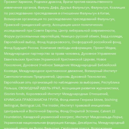
Прожект Хармони, Родники дракона, Врачи против насильственного
извлечения органов, Фалунь Дафа, Друзья Фалуньгун, Фалуньгун, Коалиция
по расследованию преследования в отношении Фалуньгун в Китае,
Всемирная организация по расследованию преследований Фалуньгун,
Пражский гражданский центр, Ассоциация школ политических
исследований при Совете Европы, Центр либеральной современности,
Форум русскоязычных европейцев, Немецко-русский обмен, Бард колледж,
Европейский выбор, Фонд Ходорковского, Оксфордский российский фонд,
Фонд Будущее России, Компания свободы информации, Проект Медиа,
Международное партнерство за права человека, Духовное Управление
Евангельских Христиан Украинской Христианской Церкви, Новое
Поколение, Духовное Учебное Заведение Международный Библейский
Колледж, Международное христианское движение, Всемирный Институт
Саентологических Предприятий, Церковь Духовной Технологии,
Европейская сеть организаций по наблюдению за выборами, Республика
Польша, СВОБОДНЫЙ ИДЕЛЬ-УРАЛ, Ассоциация развития журналистики,
IStories fonds, Королевский Институт Международных Отношений,
КРИМСЬКА ПРАВОЗАХИСНА ГРУПА, Фонд имени Генриха Бёлля, Stichting
Bellingcat, Bellingcat Ltd, The Insider, Институт правовой инициативы
Центральной и Восточной Европы, Фонд Открытой Эстонии, Calvert 22
Foundation, Канадский украинский конгресс, Институт Макдональда-Лорье,
Украинская национальная федерация Канады, Декабристы, Международный
научный центр им Вудро Вильсона, Свободная пресса, Возрождение,