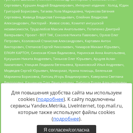
Для повышения удобства сайта мы используем
cookies (
подробнее
). К сайту подключены
сервисы Yandex.Metrika, LiveInternet, top.mail.ru,
Источник:
https://minjust.gov.ru/uploaded/files/reestr-
которые также используют файлы cookies
inostrannyih-agentov-22-03-2024.pdf
данные на
22.03.2024
(
подробнее
).
Я согласен/согласна