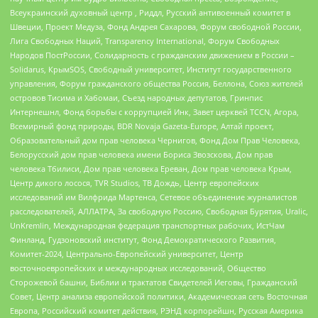
Всеукраинский духовный центр , Риддл, Русский антивоенный комитет в
Швеции, Проект Медуза, Фонд Андрея Сахарова, Форум свободной России,
Лига Свободных Наций, Transparеncy International, Форум Свободных
Народов ПостРоссии, Солидарность с гражданским движением в России –
Solidarus, КрымSOS, Свободный университет, Институт государственного
управления, Форум гражданского общества Россия, Беллона, Союз жителей
островов Тисима и Хабомаи, Съезд народных депутатов, Гринпис
Интернешнл, Фонд борьбы с коррупцией Инк, Завет церквей TCCN, Агора,
Всемирный фонд природы, BDR Novaja Gazeta-Europe, Алтай проект,
Образовательный дом прав человека Чернигов, Фонд Дом Прав Человека,
Белорусский дом прав человека имени Бориса Звозскова, Дом прав
человека Тбилиси, Дом прав человека Ереван, Дом прав человека Крым,
Центр дикого лосося, TVR Studios, ТВ Дождь, Центр европейских
исследований им Вилфрида Мартенса, Сетевое объединение журналистов
расследователей, АЛЛАТРА, За свободную Россию, Свободная Бурятия, Uralic,
UnKremlin, Международная федерация транспортных рабочих, ИстЧам
Финланд, Гудзоновский институт, Фонд Демократического Развития,
Комитет-2024, Центрально-Европейский университет, Центр
восточноевропейских и международных исследований, Общество
Сторожевой башни, Библии и трактатов Свидетелей Иеговы, Гражданский
Совет, Центр анализа европейской политики, Академическая сеть Восточная
Европа, Российский комитет действия, РЭНД корпорейшн, Русская Америка