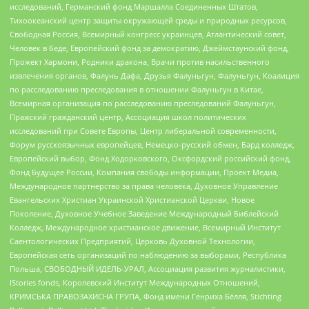
исследований, Германский фонд Маршалла Соединенных Штатов,
Тихоокеанский центр защиты окружающей среды и природных ресурсов,
Свободная Россия, Всемирный конгресс украинцев, Атлантический совет,
Человек в беде, Европейский фонд за демократию, Джеймстаунский фонд,
Прожект Хармони, Родники дракона, Врачи против насильственного
извлечения органов, Фалунь Дафа, Друзья Фалуньгун, Фалуньгун, Коалиция
по расследованию преследования в отношении Фалуньгун в Китае,
Всемирная организация по расследованию преследований Фалуньгун,
Пражский гражданский центр, Ассоциация школ политических
исследований при Совете Европы, Центр либеральной современности,
Форум русскоязычных европейцев, Немецко-русский обмен, Бард колледж,
Европейский выбор, Фонд Ходорковского, Оксфордский российский фонд,
Фонд Будущее России, Компания свободы информации, Проект Медиа,
Международное партнерство за права человека, Духовное Управление
Евангельских Христиан Украинской Христианской Церкви, Новое
Поколение, Духовное Учебное Заведение Международный Библейский
Колледж, Международное христианское движение, Всемирный Институт
Саентологических Предприятий, Церковь Духовной Технологии,
Европейская сеть организаций по наблюдению за выборами, Республика
Польша, СВОБОДНЫЙ ИДЕЛЬ-УРАЛ, Ассоциация развития журналистики,
IStories fonds, Королевский Институт Международных Отношений,
КРИМСЬКА ПРАВОЗАХИСНА ГРУПА, Фонд имени Генриха Бёлля, Stichting