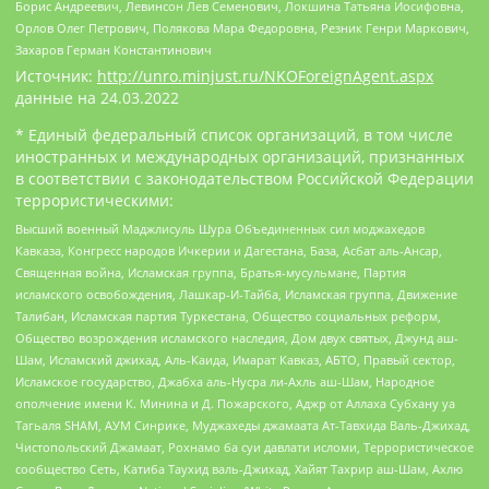
Борис Андреевич, Левинсон Лев Семенович, Локшина Татьяна Иосифовна,
Орлов Олег Петрович, Полякова Мара Федоровна, Резник Генри Маркович,
Захаров Герман Константинович
Источник:
http://unro.minjust.ru/NKOForeignAgent.aspx
данные на
24.03.2022
* Единый федеральный список организаций, в том числе
иностранных и международных организаций, признанных
в соответствии с законодательством Российской Федерации
террористическими:
Высший военный Маджлисуль Шура Объединенных сил моджахедов
Кавказа, Конгресс народов Ичкерии и Дагестана, База, Асбат аль-Ансар,
Священная война, Исламская группа, Братья-мусульмане, Партия
исламского освобождения, Лашкар-И-Тайба, Исламская группа, Движение
Талибан, Исламская партия Туркестана, Общество социальных реформ,
Общество возрождения исламского наследия, Дом двух святых, Джунд аш-
Шам, Исламский джихад, Аль-Каида, Имарат Кавказ, АБТО, Правый сектор,
Исламское государство, Джабха аль-Нусра ли-Ахль аш-Шам, Народное
ополчение имени К. Минина и Д. Пожарского, Аджр от Аллаха Субхану уа
Тагьаля SHAM, АУМ Синрике, Муджахеды джамаата Ат-Тавхида Валь-Джихад,
Чистопольский Джамаат, Рохнамо ба суи давлати исломи, Террористическое
сообщество Сеть, Катиба Таухид валь-Джихад, Хайят Тахрир аш-Шам, Ахлю