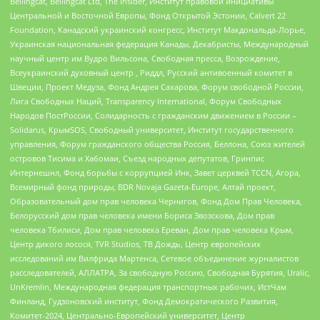
Bellingcat, Bellingcat Ltd, The Insider, Институт правовой инициативы
Центральной и Восточной Европы, Фонд Открытой Эстонии, Calvert 22
Foundation, Канадский украинский конгресс, Институт Макдональда-Лорье,
Украинская национальная федерация Канады, Декабристы, Международный
научный центр им Вудро Вильсона, Свободная пресса, Возрождение,
Всеукраинский духовный центр , Риддл, Русский антивоенный комитет в
Швеции, Проект Медуза, Фонд Андрея Сахарова, Форум свободной России,
Лига Свободных Наций, Transparеncy International, Форум Свободных
Народов ПостРоссии, Солидарность с гражданским движением в России –
Solidarus, КрымSOS, Свободный университет, Институт государственного
управления, Форум гражданского общества Россия, Беллона, Союз жителей
островов Тисима и Хабомаи, Съезд народных депутатов, Гринпис
Интернешнл, Фонд борьбы с коррупцией Инк, Завет церквей TCCN, Агора,
Всемирный фонд природы, BDR Novaja Gazeta-Europe, Алтай проект,
Образовательный дом прав человека Чернигов, Фонд Дом Прав Человека,
Белорусский дом прав человека имени Бориса Звозскова, Дом прав
человека Тбилиси, Дом прав человека Ереван, Дом прав человека Крым,
Центр дикого лосося, TVR Studios, ТВ Дождь, Центр европейских
исследований им Вилфрида Мартенса, Сетевое объединение журналистов
расследователей, АЛЛАТРА, За свободную Россию, Свободная Бурятия, Uralic,
UnKremlin, Международная федерация транспортных рабочих, ИстЧам
Финланд, Гудзоновский институт, Фонд Демократического Развития,
Комитет-2024, Центрально-Европейский университет, Центр