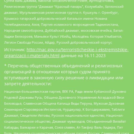
Сунна Валь Джамаа, National Socialism/White Power, Артподготовка,
Религиозная группа “Джамаат “Красный пахарь”, Колумбайн, Хатлонский
джамаат, Мусульманская религиозная группа п. Кушкуль г. Оренбург,
Крымско-татарский добровольческий батальон имени Номана
Челебиджихана, Азов, Партия исламского возрождения Таджикистана,
Народная самооборона, Дуббайский джамаат, московская ячейка, Батал-
Хаджи Белхороев, Маньяки Культ Убийц, Молодёжь Которая Улыбается,
Легион Свобода России, Айдар, Русский добровольческий корпус
Источник:
http://nac.gov.ru/terroristicheskie-i-ekstremistskie-
organizacii-i-materialy.html
данные на
16.11.2023
* Перечень общественных объединений и религиозных
организаций в отношении которых судом принято
вступившее в законную силу решение о ликвидации или
запрете деятельности:
Национал-большевистская партия, ВЕК РА, Рада земли Кубанской Духовно
Родовой Державы Русь, Община Духовного Управления Асгардской Веси
Беловодья, Славянская Община Капища Веды Перуна, Мужская Духовная
Семинария Староверов-Инглингов, Нурджулар, К Богодержавию, Таблиги
Джамаат, Свидетели Иеговы, Русское национальное единство, Национал-
социалистическое общество, Джамаат мувахидов, Объединенный Вилайат
Кабарды, Балкарии и Карачая, Союз славян, Ат-Такфир Валь-Хиджра, Пит
Буль, Национал-социалистическая рабочая партия России, Славянский союз,