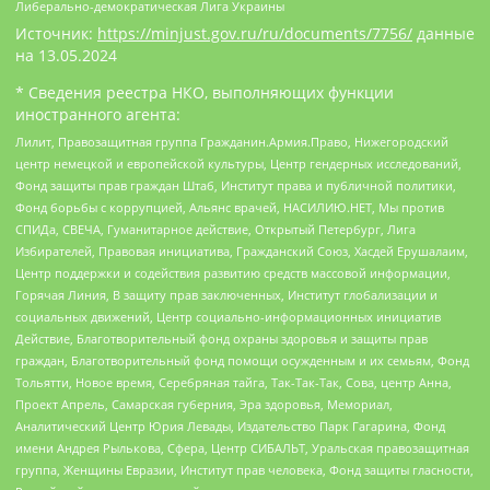
Либерально-демократическая Лига Украины
Источник:
https://minjust.gov.ru/ru/documents/7756/
данные
на
13.05.2024
* Сведения реестра НКО, выполняющих функции
иностранного агента:
Лилит, Правозащитная группа Гражданин.Армия.Право, Нижегородский
центр немецкой и европейской культуры, Центр гендерных исследований,
Фонд защиты прав граждан Штаб, Институт права и публичной политики,
Фонд борьбы с коррупцией, Альянс врачей, НАСИЛИЮ.НЕТ, Мы против
СПИДа, СВЕЧА, Гуманитарное действие, Открытый Петербург, Лига
Избирателей, Правовая инициатива, Гражданский Союз, Хасдей Ерушалаим,
Центр поддержки и содействия развитию средств массовой информации,
Горячая Линия, В защиту прав заключенных, Институт глобализации и
социальных движений, Центр социально-информационных инициатив
Действие, Благотворительный фонд охраны здоровья и защиты прав
граждан, Благотворительный фонд помощи осужденным и их семьям, Фонд
Тольятти, Новое время, Серебряная тайга, Так-Так-Так, Сова, центр Анна,
Проект Апрель, Самарская губерния, Эра здоровья, Мемориал,
Аналитический Центр Юрия Левады, Издательство Парк Гагарина, Фонд
имени Андрея Рылькова, Сфера, Центр СИБАЛЬТ, Уральская правозащитная
группа, Женщины Евразии, Институт прав человека, Фонд защиты гласности,