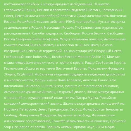
восточноевропейских и международных исследований, Общество
Сторожевой башни, Библии и трактатов Свидетелей Иеговы, Гражданский
Совет, Центр анализа европейской политики, Академическая сеть Восточная
Европа, Российский комитет действия, РЭНД корпорейшн, Русская Америка
за демократию в России, Настоящая Россия, Глобальная сеть журналистов-
расследователей, Служба поддержки, Свободная Россия Берлин, Свободная
Россия Северный Рейн-Вестфалия, Фонд глобальной помощи, Антивоенный
комитет России, Russie-Libertes, La Asocicion de Rusos Libres, Союз за
возвращение Северных территорий, Крымскотатарский Ресурсный Центр,
Глобальный союз IndustriALL, Russian Election Monitor, Article 19, Мнение
медиа, Федерация анархического черного креста, Радио Свободная Европа,
Германское общество изучения Восточной Европы, Фонд имени Фридриха
Эберта, XZ gGmbH, Мобильная академия поддержки гендерной демократии
и миротворчества, Форум имени Льва Копелева, American Councils for
International Education, Cultural Vistas, Institute of International Education,
Антивоенное движение Антальи, Открытый диалог, Школа международных
отношений и государственной политики им Питера Мунка, Российско-
канадский демократический альянс, Школа международных отношений им
Нормана Патерсона, Центр Гражданских Свобод, Фонд Бориса Немцова за
Свободу, Фонд имени Фридриха Науманна за свободу, Феминистское
антивоенное сопротивление, Комитет независимости Ингушетии, Прометей,
Stop Occupation of Karelia, Вернись живым, Фридом Хаус, СОТА медиа,