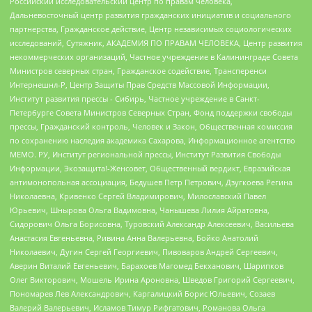
Российский исследовательский центр по правам человека,
Дальневосточный центр развития гражданских инициатив и социального
партнерства, Гражданское действие, Центр независимых социологических
исследований, Сутяжник, АКАДЕМИЯ ПО ПРАВАМ ЧЕЛОВЕКА, Центр развития
некоммерческих организаций, Частное учреждение в Калининграде Совета
Министров северных стран, Гражданское содействие, Трансперенси
Интернешнл-Р, Центр Защиты Прав Средств Массовой Информации,
Институт развития прессы - Сибирь, Частное учреждение в Санкт-
Петербурге Совета Министров Северных Стран, Фонд поддержки свободы
прессы, Гражданский контроль, Человек и Закон, Общественная комиссия
по сохранению наследия академика Сахарова, Информационное агентство
МЕМО. РУ, Институт региональной прессы, Институт Развития Свободы
Информации, Экозащита!-Женсовет, Общественный вердикт, Евразийская
антимонопольная ассоциация, Бедушев Петр Петрович, Дзугкоева Регина
Николаевна, Кривенко Сергей Владимирович, Милославский Павел
Юрьевич, Шнырова Ольга Вадимовна, Чанышева Лилия Айратовна,
Сидорович Ольга Борисовна, Туровский Александр Алексеевич, Васильева
Анастасия Евгеньевна, Ривина Анна Валерьевна, Бойко Анатолий
Николаевич, Дугин Сергей Георгиевич, Пивоваров Андрей Сергеевич,
Аверин Виталий Евгеньевич, Барахоев Магомед Бекханович, Шарипков
Олег Викторович, Мошель Ирина Ароновна, Шведов Григорий Сергеевич,
Пономарев Лев Александрович, Каргалицкий Борис Юльевич, Созаев
Валерий Валерьевич, Исламов Тимур Рифгатович, Романова Ольга