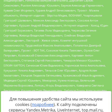
Для повышения удобства сайта мы используем
cookies (
подробнее
). К сайту подключены
сервисы Yandex.Metrika, LiveInternet, top.mail.ru,
Источник:
https://minjust.gov.ru/uploaded/files/reestr-