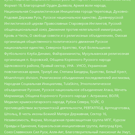
Формат-18, Благородный Орден Дьявола, Армия воли народа,
Национальная Социалистическая Инициатива города Череповца, Духовно-
Родовая Держава Русь, Русское национальное единство, Древнерусской
Инглистической церкви Православных Староверов-Инглингов, Русский
общенациональный союз, Движение против нелегальной иммиграции,
Кровь и Честь, О свободе совести и о религиозных объединениях, Омская
организация общественного политического движения Русское
национальное единство, Северное Братство, Клуб Болельщиков
Футбольного Клуба Динамо, Файзрахманисты, Мусульманская религиозная
организация п. Боровский, Община Коренного Русского народа
Щелковского района, Правый сектор, УНА - УНСО, Украинская
повстанческая армия, Тризуб им. Степана Бандеры, Братство, Белый Крест,
Misanthropic division, Религиозное объединение последователей инглиизма,
Народная Социальная Инициатива, TulaSkins, Этнополитическое
объединение Русские, Русское национальное объединение Атака, Мечеть
Мирмамеда, Община Коренного Русского народа г. Астрахани, ВОЛЯ,
Меджлис крымскотатарского народа, Рубеж Севера, ТОЙС, О
противодействии экстремистской деятельности, РЕВТАТПОД, Артподготовка,
Штольц, В честь иконы Божией Матери Державная, Сектор 16,
Независимость, Фирма, Молодежная правозащитная группа МПГ, Курсом
Правды и Единения, Каракольская инициативная группа, Автоград Крю,
Союз Славянских Сил Руси, Алля-Аят, Благотворительный пансионат Ак Умут,