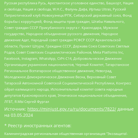
Русская республика Русь, Арестантское уголовное единство, Башкорт, Нация
и свобода, Нация и свобода, W.H.С., Фалунь Дафа, Иртыш Ultras, Русский
Патриотический клуб-Новокузнецк/РПК, Сибирский державный союз, Фонд
борьбы с коррупцией, Фонд защиты прав граждан, Штабы Навального,
Совет граждан СССР Прикубанского округа г. Краснодара, Мужское
государство, Народное объединение русского движения, Народное
движение Адат, Народный совет граждан РСФСР СССР Архангельской
области, Проект Штурм, Граждане СССР, Держава Союз Советских Светлых
Родов, Совет Советских Социалистических Районов, Meta Platforms Inc,
Facebook, Instagram, WhatsApp, СИЧ-С14, Добровольческое Движение
Организации украинских националистов, Черный Комитет, Татарстанское
Региональное Всетатарское общественное движение, Невоград,
Молодежное Демократическое Движение Весна, Верховный Совет
Татарской Автономной Советской Социалистической Республики, Конгресс
ойрат-калмыцкого народа, Исполнительный комитет совета народных
депутатов Красноярского края, Этническое национальное объединение,
ЛГБТ, Я.МЫ Сергей Фургал
Источник:
https://minjust.gov.ru/ru/documents/7822/
данные
на
03.05.2024
* Реестр иностранных агентов:
Калининградская региональная общественная организация "Экозащита!-Женсовет", Фонд содействия защите прав и свобод граждан "Общественный вердикт", Фонд "Институт Развития Свободы Информации", Частное учреждение "Информационное агентство МЕМО. РУ", Региональная общественная организация "Общественная комиссия по сохранению наследия академика Сахарова", Фонд поддержки свободы прессы, Санкт-Петербургская общественная правозащитная организация "Гражданский контроль", Межрегиональная общественная организация "Информационно-просветительский центр "Мемориал", Региональный Фонд "Центр Защиты Прав Средств Массовой Информации", с 05.12.2023 Фонд "Центр Защиты Прав Средств массовой информации", Региональная общественная благотворительная организация помощи беженцам и мигрантам "Гражданское содействие", Негосударственное образовательное учреждение дополнительного профессионального образования (повышение квалификации) специалистов "АКАДЕМИЯ ПО ПРАВАМ ЧЕЛОВЕКА", Свердловская региональная общественная организация "Сутяжник", Автономная некоммерческая организация "Центр независимых социологических исследований", Союз общественных объединений "Российский исследовательский центр по правам человека", Региональное общественное учреждение научно-информационный центр "МЕМОРИАЛ", Некоммерческая организация "Фонд защиты гласности", Автономная некоммерческая организация "Институт прав человека", Городская общественная организация "Екатеринбургское общество "МЕМОРИАЛ", Городская общественная организация "Рязанское историко-просветительское и правозащитное общество "Мемориал" (Рязанский Мемориал), Челябинский региональный орган общественной самодеятельности – женское общественное объединение "Женщины Евразии", Челябинский региональный орган общественной самодеятельности "Уральская правозащитная группа", Фонд содействия защите здоровья и социальной справедливости имени Андрея Рылькова, Автономная Некоммерческая Организация "Аналитический Центр Юрия Левады", Автономная некоммерческая организация социальной поддержки населения "Проект Апрель", Региональная общественная организация помощи женщинам и детям, находящимся в кризисной ситуации "Информационно-методический центр "Анна", Фонд содействия развитию массовых коммуникаций и правовому просвещению "Так-так-Так", Фонд содействия устойчивому развитию "Серебряная тайга", Свердловский региональный общественный фонд социальных проектов "Новое время", "Idel.Реалии", Кавказ.Реалии, Крым.Реалии, Телеканал Настоящее Время, Татаро-башкирская служба Радио Свобода (Azatliq Radiosi), Радио Свободная Европа/Радио Свобода (PCE/PC), "Сибирь.Реалии", "Фактограф", Благотворительный фонд помощи осужденным и их семьям, Автономная некоммерческая организация "Институт глобализации и социальных движений", Фонд "В защиту прав заключенных", Частное учреждение "Центр поддержки и содействия развитию средств массовой информации", Пензенский региональный общественный благотворительный фонд "Гражданский союз", "Север.Реалии", Некоммерческая организация Фонд "Правовая инициатива", Общество с ограниченной ответственностью "Радио Свободная Европа/Радио Свобода", Чешское информационное агентство "MEDIUM-ORIENT", Красноярская региональная общественная организация "Мы против СПИДа", Камалягин Денис Николаевич, Маркелов Сергей Евгеньевич, Пономарев Лев Александрович, Савицкая Людмила Алексеевна, Автономная некоммерческая организация "Центр по работе с проблемой насилия "НАСИЛИЮ.НЕТ", Межрегиональный профессиональный союз работников здравоохранения "Альянс врачей", Юридическое лицо, зарегистрированное в Латвийской Республике, SIA "Medusa Project" (регистрационный номер 40103797863, дата регистрации 10.06.2014), Некоммерческая организация "Фонд по борьбе с коррупцией", Автономная некоммерческая организация "Институт права и публичной политики", Баданин Роман Сергеевич, Гликин Максим Александрович, Железнова Мария Михайловна, Лукьянова Юлия Сергеевна, Маетная Елизавета Витальевна, Маняхин Петр Борисович, Чуракова Ольга Владимировна, Ярош Юлия Петровна, Юридическое лицо "The Insider SIA", зарегистрированное в Риге, Латвийская Республика (дата регистрации 26.06.2015), являющееся администратором доменного имени интернет-издания "The Insider SIA", https://theins.ru, Постернак Алексей Евгеньевич, Рубин Михаил Аркадьевич, Анин Роман Александрович, Юридическое лицо Istories fonds, зарегистрированное в Латвийской Республике (регистрационный номер 50008295751, дата регистрации 24.02.2020), Великовский Дмитрий Александрович, Долинина Ирина Николаевна, Мароховская Алеся Алексеевна, Шлейнов Роман Юрьевич, Шмагун Олеся Валентиновна, Общество с ограниченной ответственностью "Альтаир 2021", Общество с ограниченной ответственностью "Вега 2021", Общество с ограниченной ответственностью "Главный редактор 2021", Общество с ограниченной ответственностью "Ромашки монолит", Важенков Артем Валерьевич, Ивановская областная общественная организация "Центр гендерных исследований", Гурман Юрий Альбертович, Медиапроект "ОВД-Инфо", Егоров Владимир Владимирович, Жилинский Владимир Александрович, Общество с ограниченной ответственностью "ЗП", Иванова София Юрьевна, Карезина Инна Павловна, Кильтау Екатерина Викторовна, Петров Алексей Викторович, Пискунов Сергей Евгеньевич, Смирнов Сергей Сергеевич, Тихонов Михаил Сергеевич, Общество с ограниченной ответственностью "ЖУРНАЛИСТ-ИНОСТРАННЫЙ АГЕНТ", Арапова Галина Юрьевна, Вольтская Татьяна Анатольевна, Американская компания "Mason G.E.S. Anonymous Foundation" (США), являющаяся владельцем интернет-издания https://mnews.world/, Компания "Stichting Bellingcat", зарегистрированная в Нидерландах (дата регистрации 11.07.2018), Захаров Андрей Вячеславович, Клепиковская Екатерина Дмитриевна, Общество с ограниченной ответственностью "МЕМО", Перл Роман Александрович, Симонов Евгений Алексеевич, Соловьева Елена Анатольевна, Сотников Даниил Владимирович, Сурначева Елизавета Дмитриевна, Автономная некоммерческая организация по защите прав человека и информированию населения "Якутия – Наше Мнение", Общество с ограниченной ответственностью "Москоу диджитал медиа", с 26.01.2023 Общество с ограниченной ответственностью "Чайка Белые сады", Ветошкина Валерия Валерьевна, Заговора Максим Александрович, Межрегиональное общественное движение "Российская ЛГБТ - сеть", Оленичев Максим Владимирович, Павлов Иван Юрьевич, Скворцова Елена Сергеевна, Общество с ограниченной ответственностью "Как бы инагент", Кочетков Игорь Викторович, Общество с ограниченной ответственностью "Честные выборы", Еланчик Олег Александрович, Общество с ограниченной ответственностью "Нобелевский призыв", Гималова Регина Эмилевна, Григорьев Андрей Валерьевич, Григорьева Алина Александровна, Ассоциация по содействию защите прав призывников, альтернативнослужащих и военнослужащих "Правозащитная группа "Гражданин.Армия.Право", Хисамова Регина Фаритовна, Автономная некоммерческая организация по реализации социально-правовых программ "Лилит", Дальневосточное общественное движение "Маяк", Санкт-Петербургская ЛГБТ-инициативная группа "Выход", Инициативная группа ЛГБТ+ "Реверс", Алексеев Андрей Викторович, Бекбулатова Таисия Львовна, Беляев Иван Михайлович, Владыкина Елена Сергеевна, Гельман Марат Александрович, Никульшина Вероника Юрьевна, Толоконникова Надежда Андреевна, Шендерович Виктор Анатольевич, Общество с ограниченной ответственностью "Данное сообщение", Общество с ограниченной ответственностью Издательский дом "Новая глава", Айнбиндер Александра Александровна, Московский комьюнити-центр для ЛГБТ+инициатив, Благотворительный фонд развития филантропии, Deutsche Welle (Германия, Kurt-Schumacher-Strasse 3, 53113 Bonn), Борзунова Мария Михайловна, Воробьев Виктор Викторович, Голубева Анна Львовна, Константинова Алла Михайловна, Малкова Ирина Владимировна, Мурадов Мурад Абдулгалимович, Осетинская Елизавета Николаевна, Понасенков Евгений Николаевич, Ганапольский Матвей Юрьевич, Киселев Евгений Алексеевич, Борухович Ирина Григорьевна, Дремин Иван Тимофеевич, Дубровский Дмитрий Викторович, Красноярская региональная общественная организация поддержки и развития альтернативных образовательных технологий и межкультурных коммуникаций "ИНТЕРРА", Маяковская Екатерина Алексеевна, Фейгин Марк Захарович, Филимонов Андрей Викторович, Дзугкоева Регина Николаевна, Доброхотов Роман Александрович, Дудь Юрий Александрович, Елкин Сергей Владимирович, Кругликов Кирилл Игоревич, Сабунаева Мария Леонидовна, Семенов Алексей Владимирович, Шаинян Карен Багратович, Шульман Екатерина Михайловна, Асафьев Артур Валерьевич, Вахштайн Виктор Семенович, Венедиктов Алексей Алексеевич, Лушникова Екатерина Евгеньевна, Волков Леонид Михайлович, Невзоров Александр Глебович, Пархоменко Сергей Борисович, Сироткин Ярослав Николаевич, Кара-Мурза Владимир Владимирович, Баранова Наталья Владимировна, Гозман Леонид Яковлевич, Кагарлицкий Борис Юльевич, Климарев Михаил Валерьевич, Милов Владимир Станиславович, Автономная некоммерческая организация Краснодарский центр современного искусства "Типография", Моргенштерн Алишер Тагирович, Соболь Любовь Эдуардовна, Общество с ограниченной ответственностью "ЛИЗА НОРМ", Каспаров Гарри Кимович, Ходорковский Михаил Борисович, Общество с ограниченной ответственностью "Апрельские тезисы", Данилович Ирина Брониславовна, Кашин Олег Владимирович, Петров Николай Владимирович, Пивоваров Алексей Владимирович, Соколов Михаил Владимирович, Цветкова Юлия Владимировна, Чичваркин Евгений Александрович, Комитет против пыток/Команда против пыток, Общество с ограниченной ответственностью "Первый научный", Общество с ограниченной ответственностью "Вертолет и ко", Белоцерковская Вероника Борисовна, Кац Максим Евгеньевич, Лазарева Татьяна Юрьевна, Шаведдинов Руслан Табризович, Яшин Илья Валерьевич, Общество с ограниченной ответственностью "Иноагент ААВ", Алешковский Дмитрий Петрович, Альбац Евгения Марковна, Быков Дмитрий Львович, Галямина Юлия Евгеньевна, Лойко Сергей Леонидович, Мартынов Кирилл Константинович, Медведев Сергей Александрович, Крашенинников Федор Геннадиевич, Гордеева Катерина Вл