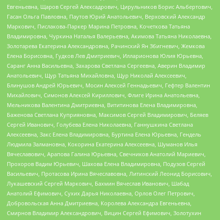
Евгеньевна, Щаров Сергей Алексадрович, Цирульников Борис Альбертович,
Гасан Ольга Павловна, Паутов Юрий Анатольевич, Верховский Александр
Маркович, Пислакова-Паркер Марина Петровна, Кочеткова Татьяна
Владимировна, Чуркина Наталья Валерьевна, Акимова Татьяна Николаевна,
Золотарева Екатерина Александровна, Рачинский Ян Збигневич, Жемкова
Елена Борисовна, Гудков Лев Дмитриевич, Илларионова Юлия Юрьевна,
Саранг Анна Васильевна, Захарова Светлана Сергеевна, Аверин Владимир
Анатольевич, Щур Татьяна Михайловна, Щур Николай Алексеевич,
Блинушов Андрей Юрьевич, Мосин Алексей Геннадьевич, Гефтер Валентин
Михайлович, Симонов Алексей Кириллович, Флиге Ирина Анатольевна,
Мельникова Валентина Дмитриевна, Вититинова Елена Владимировна,
Баженова Светлана Куприяновна, Максимов Сергей Владимирович, Беляев
Сергей Иванович, Голубева Елена Николаевна, Ганнушкина Светлана
Алексеевна, Закс Елена Владимировна, Буртина Елена Юрьевна, Гендель
Людмила Залмановна, Кокорина Екатерина Алексеевна, Шуманов Илья
Вячеславович, Арапова Галина Юрьевна, Свечников Анатолий Мариевич,
Прохоров Вадим Юрьевич, Шахова Елена Владимировна, Подузов Сергей
Васильевич, Протасова Ирина Вячеславовна, Литинский Леонид Борисович,
Лукашевский Сергей Маркович, Бахмин Вячеслав Иванович, Шабад
Анатолий Ефимович, Сухих Дарья Николаевна, Орлов Олег Петрович,
Добровольская Анна Дмитриевна, Королева Александра Евгеньевна,
Смирнов Владимир Александрович, Вицин Сергей Ефимович, Золотухин