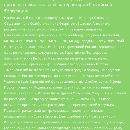
признана нежелательной на территории Российской
Федерации:
Национальный фонд в поддержку демократии, Институт Открытое
Общество Фонд Содействия, Фонд Открытое общество, Американо-
российский фонд по экономическому и правовому развитию,
Национальный Демократический Институт Международных Отношений,
MEDIA DEVELOPMENT INVESTMENT FUND, Международный Республиканский
Институт, Открытая Россия, Институт современной России, Черноморский
фонд регионального сотрудничества, Европейская Платформа за
Демократические Выборы, Международный центр электоральных
исследований, Германский фонд Маршалла Соединенных Штатов,
Тихоокеанский центр защиты окружающей среды и природных ресурсов,
Свободная Россия, Всемирный конгресс украинцев, Атлантический совет,
Человек в беде, Европейский фонд за демократию, Джеймстаунский фонд,
Прожект Хармони, Родники дракона, Врачи против насильственного
извлечения органов, Фалунь Дафа, Друзья Фалуньгун, Фалуньгун, Коалиция
по расследованию преследования в отношении Фалуньгун в Китае,
Всемирная организация по расследованию преследований Фалуньгун,
Пражский гражданский центр, Ассоциация школ политических
исследований при Совете Европы, Центр либеральной современности,
Форум русскоязычных европейцев, Немецко-русский обмен, Бард колледж,
Европейский выбор, Фонд Ходорковского, Оксфордский российский фонд,