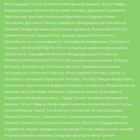
Фонд Будущее России, Компания свободы информации, Проект Медиа,
Международное партнерство за права человека, Духовное Управление
Евангельских Христиан Украинской Христианской Церкви, Новое
Поколение, Духовное Учебное Заведение Международный Библейский
Колледж, Международное христианское движение, Всемирный Институт
Саентологических Предприятий, Церковь Духовной Технологии,
Европейская сеть организаций по наблюдению за выборами, Республика
Польша, СВОБОДНЫЙ ИДЕЛЬ-УРАЛ, Ассоциация развития журналистики,
IStories fonds, Королевский Институт Международных Отношений,
КРИМСЬКА ПРАВОЗАХИСНА ГРУПА, Фонд имени Генриха Бёлля, Stichting
Bellingcat, Bellingcat Ltd, The Insider, Институт правовой инициативы
Центральной и Восточной Европы, Фонд Открытой Эстонии, Calvert 22
Foundation, Канадский украинский конгресс, Институт Макдональда-Лорье,
Украинская национальная федерация Канады, Декабристы, Международный
научный центр им Вудро Вильсона, Свободная пресса, Возрождение,
Всеукраинский духовный центр , Риддл, Русский антивоенный комитет в
Швеции, Проект Медуза, Фонд Андрея Сахарова, Форум свободной России,
Лига Свободных Наций, Transparеncy International, Форум Свободных
Народов ПостРоссии, Солидарность с гражданским движением в России –
Solidarus, КрымSOS, Свободный университет, Институт государственного
управления, Форум гражданского общества Россия, Беллона, Союз жителей
островов Тисима и Хабомаи, Съезд народных депутатов, Гринпис