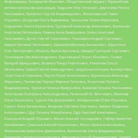
Информации, Экозащита!-Женсовет, Общественный вердикт, Евразийская
антимонопольная ассоциация, Бедушев Петр Петрович, Дзугкоева Регина
Николаевна, Кривенко Сергей Владимирович, Милославский Павел
Юрьевич, Шнырова Ольга Вадимовна, Чанышева Лилия Айратовна,
Сидорович Ольга Борисовна, Туровский Александр Алексеевич, Васильева
Анастасия Евгеньевна, Ривина Анна Валерьевна, Бойко Анатолий
Николаевич, Дугин Сергей Георгиевич, Пивоваров Андрей Сергеевич,
Аверин Виталий Евгеньевич, Барахоев Магомед Бекханович, Шарипков
Олег Викторович, Мошель Ирина Ароновна, Шведов Григорий Сергеевич,
Пономарев Лев Александрович, Каргалицкий Борис Юльевич, Созаев
Валерий Валерьевич, Исламов Тимур Рифгатович, Романова Ольга
Евгеньевна, Щаров Сергей Алексадрович, Цирульников Борис Альбертович,
Гасан Ольга Павловна, Паутов Юрий Анатольевич, Верховский Александр
Маркович, Пислакова-Паркер Марина Петровна, Кочеткова Татьяна
Владимировна, Чуркина Наталья Валерьевна, Акимова Татьяна Николаевна,
Золотарева Екатерина Александровна, Рачинский Ян Збигневич, Жемкова
Елена Борисовна, Гудков Лев Дмитриевич, Илларионова Юлия Юрьевна,
Саранг Анна Васильевна, Захарова Светлана Сергеевна, Аверин Владимир
Анатольевич, Щур Татьяна Михайловна, Щур Николай Алексеевич,
Блинушов Андрей Юрьевич, Мосин Алексей Геннадьевич, Гефтер Валентин
Михайлович, Симонов Алексей Кириллович, Флиге Ирина Анатольевна,
Мельникова Валентина Дмитриевна, Вититинова Елена Владимировна,
Баженова Светлана Куприяновна, Максимов Сергей Владимирович, Беляев