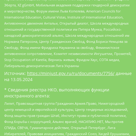
Эберта, XZ gGmbH, Мобильная академия поддержки гендерной демократии
и миротворчества, Форум имени Льва Копелева, American Councils for
International Education, Cultural Vistas, Institute of International Education,
Антивоенное движение Антальи, Открытый диалог, Школа международных
отношений и государственной политики им Питера Мунка, Российско-
канадский демократический альянс, Школа международных отношений им
Нормана Патерсона, Центр Гражданских Свобод, Фонд Бориса Немцова за
Свободу, Фонд имени Фридриха Науманна за свободу, Феминистское
антивоенное сопротивление, Комитет независимости Ингушетии, Прометей,
Stop Occupation of Karelia, Вернись живым, Фридом Хаус, СОТА медиа,
Либерально-демократическая Лига Украины
Источник:
https://minjust.gov.ru/ru/documents/7756/
данные
на
13.05.2024
* Сведения реестра НКО, выполняющих функции
иностранного агента:
Лилит, Правозащитная группа Гражданин.Армия.Право, Нижегородский
центр немецкой и европейской культуры, Центр гендерных исследований,
Фонд защиты прав граждан Штаб, Институт права и публичной политики,
Фонд борьбы с коррупцией, Альянс врачей, НАСИЛИЮ.НЕТ, Мы против
СПИДа, СВЕЧА, Гуманитарное действие, Открытый Петербург, Лига
Избирателей, Правовая инициатива, Гражданский Союз, Хасдей Ерушалаим,