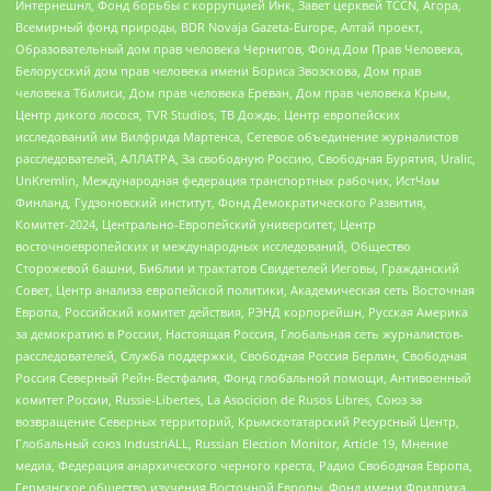
Интернешнл, Фонд борьбы с коррупцией Инк, Завет церквей TCCN, Агора,
Всемирный фонд природы, BDR Novaja Gazeta-Europe, Алтай проект,
Образовательный дом прав человека Чернигов, Фонд Дом Прав Человека,
Белорусский дом прав человека имени Бориса Звозскова, Дом прав
человека Тбилиси, Дом прав человека Ереван, Дом прав человека Крым,
Центр дикого лосося, TVR Studios, ТВ Дождь, Центр европейских
исследований им Вилфрида Мартенса, Сетевое объединение журналистов
расследователей, АЛЛАТРА, За свободную Россию, Свободная Бурятия, Uralic,
UnKremlin, Международная федерация транспортных рабочих, ИстЧам
Финланд, Гудзоновский институт, Фонд Демократического Развития,
Комитет-2024, Центрально-Европейский университет, Центр
восточноевропейских и международных исследований, Общество
Сторожевой башни, Библии и трактатов Свидетелей Иеговы, Гражданский
Совет, Центр анализа европейской политики, Академическая сеть Восточная
Европа, Российский комитет действия, РЭНД корпорейшн, Русская Америка
за демократию в России, Настоящая Россия, Глобальная сеть журналистов-
расследователей, Служба поддержки, Свободная Россия Берлин, Свободная
Россия Северный Рейн-Вестфалия, Фонд глобальной помощи, Антивоенный
комитет России, Russie-Libertes, La Asocicion de Rusos Libres, Союз за
возвращение Северных территорий, Крымскотатарский Ресурсный Центр,
Глобальный союз IndustriALL, Russian Election Monitor, Article 19, Мнение
медиа, Федерация анархического черного креста, Радио Свободная Европа,
Германское общество изучения Восточной Европы, Фонд имени Фридриха