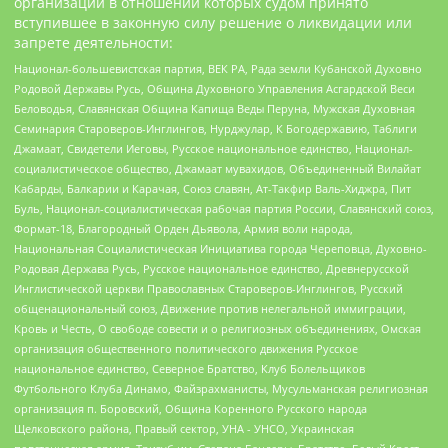
организаций в отношении которых судом принято
вступившее в законную силу решение о ликвидации или
запрете деятельности:
Национал-большевистская партия, ВЕК РА, Рада земли Кубанской Духовно
Родовой Державы Русь, Община Духовного Управления Асгардской Веси
Беловодья, Славянская Община Капища Веды Перуна, Мужская Духовная
Семинария Староверов-Инглингов, Нурджулар, К Богодержавию, Таблиги
Джамаат, Свидетели Иеговы, Русское национальное единство, Национал-
социалистическое общество, Джамаат мувахидов, Объединенный Вилайат
Кабарды, Балкарии и Карачая, Союз славян, Ат-Такфир Валь-Хиджра, Пит
Буль, Национал-социалистическая рабочая партия России, Славянский союз,
Формат-18, Благородный Орден Дьявола, Армия воли народа,
Национальная Социалистическая Инициатива города Череповца, Духовно-
Родовая Держава Русь, Русское национальное единство, Древнерусской
Инглистической церкви Православных Староверов-Инглингов, Русский
общенациональный союз, Движение против нелегальной иммиграции,
Кровь и Честь, О свободе совести и о религиозных объединениях, Омская
организация общественного политического движения Русское
национальное единство, Северное Братство, Клуб Болельщиков
Футбольного Клуба Динамо, Файзрахманисты, Мусульманская религиозная
организация п. Боровский, Община Коренного Русского народа
Щелковского района, Правый сектор, УНА - УНСО, Украинская