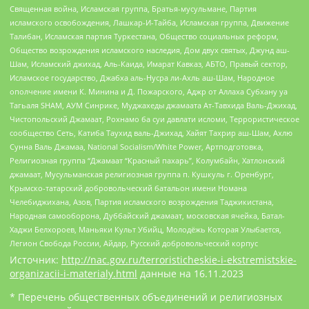
Священная война, Исламская группа, Братья-мусульмане, Партия
исламского освобождения, Лашкар-И-Тайба, Исламская группа, Движение
Талибан, Исламская партия Туркестана, Общество социальных реформ,
Общество возрождения исламского наследия, Дом двух святых, Джунд аш-
Шам, Исламский джихад, Аль-Каида, Имарат Кавказ, АБТО, Правый сектор,
Исламское государство, Джабха аль-Нусра ли-Ахль аш-Шам, Народное
ополчение имени К. Минина и Д. Пожарского, Аджр от Аллаха Субхану уа
Тагьаля SHAM, АУМ Синрике, Муджахеды джамаата Ат-Тавхида Валь-Джихад,
Чистопольский Джамаат, Рохнамо ба суи давлати исломи, Террористическое
сообщество Сеть, Катиба Таухид валь-Джихад, Хайят Тахрир аш-Шам, Ахлю
Сунна Валь Джамаа, National Socialism/White Power, Артподготовка,
Религиозная группа “Джамаат “Красный пахарь”, Колумбайн, Хатлонский
джамаат, Мусульманская религиозная группа п. Кушкуль г. Оренбург,
Крымско-татарский добровольческий батальон имени Номана
Челебиджихана, Азов, Партия исламского возрождения Таджикистана,
Народная самооборона, Дуббайский джамаат, московская ячейка, Батал-
Хаджи Белхороев, Маньяки Культ Убийц, Молодёжь Которая Улыбается,
Легион Свобода России, Айдар, Русский добровольческий корпус
Источник:
http://nac.gov.ru/terroristicheskie-i-ekstremistskie-
organizacii-i-materialy.html
данные на
16.11.2023
* Перечень общественных объединений и религиозных