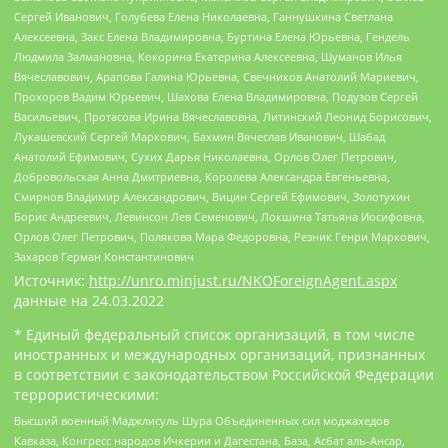
Сергей Иванович, Голубева Елена Николаевна, Ганнушкина Светлана
Алексеевна, Закс Елена Владимировна, Буртина Елена Юрьевна, Гендель
Людмила Залмановна, Кокорина Екатерина Алексеевна, Шуманов Илья
Вячеславович, Арапова Галина Юрьевна, Свечников Анатолий Мариевич,
Прохоров Вадим Юрьевич, Шахова Елена Владимировна, Подузов Сергей
Васильевич, Протасова Ирина Вячеславовна, Литинский Леонид Борисович,
Лукашевский Сергей Маркович, Бахмин Вячеслав Иванович, Шабад
Анатолий Ефимович, Сухих Дарья Николаевна, Орлов Олег Петрович,
Добровольская Анна Дмитриевна, Королева Александра Евгеньевна,
Смирнов Владимир Александрович, Вицин Сергей Ефимович, Золотухин
Борис Андреевич, Левинсон Лев Семенович, Локшина Татьяна Иосифовна,
Орлов Олег Петрович, Полякова Мара Федоровна, Резник Генри Маркович,
Захаров Герман Константинович
Источник:
http://unro.minjust.ru/NKOForeignAgent.aspx
данные на
24.03.2022
* Единый федеральный список организаций, в том числе
иностранных и международных организаций, признанных
в соответствии с законодательством Российской Федерации
террористическими:
Высший военный Маджлисуль Шура Объединенных сил моджахедов
Кавказа, Конгресс народов Ичкерии и Дагестана, База, Асбат аль-Ансар,