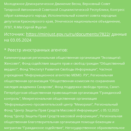
Молодежное Демократическое Движение Весна, Верховный Совет
Татарской Автономной Советской Социалистической Республики, Конгресс
ойрат-калмыцкого народа, Исполнительный комитет совета народных
депутатов Красноярского края, Этническое национальное объединение,
ЛГБТ, Я.МЫ Сергей Фургал
Источник:
https://minjust.gov.ru/ru/documents/7822/
данные
на
03.05.2024
* Реестр иностранных агентов:
Калининградская региональная общественная организация "Экозащита!-Женсовет", Фонд содействия защите прав и свобод граждан "Общественный вердикт", Фонд "Институт Развития Свободы Информации", Частное учреждение "Информационное агентство МЕМО. РУ", Региональная общественная организация "Общественная комиссия по сохранению наследия академика Сахарова", Фонд поддержки свободы прессы, Санкт-Петербургская общественная правозащитная организация "Гражданский контроль", Межрегиональная общественная организация "Информационно-просветительский центр "Мемориал", Региональный Фонд "Центр Защиты Прав Средств Массовой Информации", с 05.12.2023 Фонд "Центр Защиты Прав Средств массовой информации", Региональная общественная благотворительная организация помощи беженцам и мигрантам "Гражданское содействие", Негосударственное образовательное учреждение дополнительного профессионального образования (повышение квалификации) специалистов "АКАДЕМИЯ ПО ПРАВАМ ЧЕЛОВЕКА", Свердловская региональная общественная организация "Сутяжник", Автономная некоммерческая организация "Центр независимых социологических исследований", Союз общественных объединений "Российский исследовательский центр по правам человека", Региональное общественное учреждение научно-информационный центр "МЕМОРИАЛ", Некоммерческая организация "Фонд защиты гласности", Автономная некоммерческая организация "Институт прав человека", Городская общественная организация "Екатеринбургское общество "МЕМОРИАЛ", Городская общественная организация "Рязанское историко-просветительское и правозащитное общество "Мемориал" (Рязанский Мемориал), Челябинский региональный орган общественной самодеятельности – женское общественное объединение "Женщины Евразии", Челябинский региональный орган общественной самодеятельности "Уральская правозащитная группа", Фонд содействия защите здоровья и социальной справедливости имени Андрея Рылькова, Автономная Некоммерческая Организация "Аналитический Центр Юрия Левады", Автономная некоммерческая организация социальной поддержки населения "Проект Апрель", Региональная общественная организация помощи женщинам и детям, находящимся в кризисной ситуации "Информационно-методический центр "Анна", Фонд содействия развитию массовых коммуникаций и правовому просвещению "Так-так-Так", Фонд содействия устойчивому развитию "Серебряная тайга", Свердловский региональный общественный фонд социальных проектов "Новое время", "Idel.Реалии", Кавказ.Реалии, Крым.Реалии, Телеканал Настоящее Время, Татаро-башкирская служба Радио Свобода (Azatliq Radiosi), Радио Свободная Европа/Радио Свобода (PCE/PC), "Сибирь.Реалии", "Фактограф", Благотворительный фонд помощи осужденным и их семьям, Автономная некоммерческая организация "Институт глобализации и социальных движений", Фонд "В защиту прав заключенных", Частное учреждение "Центр поддержки и содействия развитию средств массовой информации", Пензенский региональный общественный благотворительный фонд "Гражданский союз", "Север.Реалии", Некоммерческая организация Фонд "Правовая инициатива", Общество с ограниченной ответственностью "Радио Свободная Европа/Радио Свобода", Чешское информационное агентство "MEDIUM-ORIENT", Красноярская региональная общественная организация "Мы против СПИДа", Камалягин Денис Николаевич, Маркелов Сергей Евгеньевич, Пономарев Лев Александрович, Савицкая Людмила Алексеевна, Автономная некоммерческая организация "Центр по работе с проблемой насилия "НАСИЛИЮ.НЕТ", Межрегиональный профессиональный союз работников здравоохранения "Альянс врачей", Юридическое лицо, зарегистрированное в Латвийской Республике, SIA "Medusa Project" (регистрационный номер 40103797863, дата регистрации 10.06.2014), Некоммерческая организация "Фонд по борьбе с коррупцией", Автономная некоммерческая организация "Институт права и публичной политики", Баданин Роман Сергеевич, Гликин Максим Александрович, Железнова Мария Михайловна, Лукьянова Юлия Сергеевна, Маетная Елизавета Витальевна, Маняхин Петр Борисович, Чуракова Ольга Владимировна, Ярош Юлия Петровна, Юридическое лицо "The Insider SIA", зарегистрированное в Риге, Латвийская Республика (дата регистрации 26.06.2015), являющееся администратором доменного имени интернет-издания "The Insider SIA", https://theins.ru, Постернак Алексей Евгеньевич, Рубин Михаил Аркадьевич, Анин Роман Александрович, Юридическое лицо Istories fonds, зарегистрированное в Латвийской Республике (регистрационный номер 50008295751, дата регистрации 24.02.2020), Великовский Дмитрий Александрович, Долинина Ирина Николаевна, Мароховская Алеся Алексеевна, Шлейнов Роман Юрьевич, Шмагун Олеся Валентиновна, Общество с ограниченной ответственностью "Альтаир 2021", Общество с ограниченной ответственностью "Вега 2021", Общество с ограниченной ответственностью "Главный редактор 2021", Общество с ограниченной ответственностью "Ромашки монолит", Важенков Артем Валерьевич, Ивановская областная общественная организация "Центр гендерных исследований", Гурман Юрий Альбертович, Медиапроект "ОВД-Инфо", Егоров Владимир Владимирович, Жилинский Владимир Александрович, Общество с ограниченной ответственностью "ЗП", Иванова София Юрьевна, Карезина Инна Павловна, Кильтау Екатерина Викторовна, Петров Алексей Викторович, Пискунов Сергей Евгеньевич, Смирнов Сергей Сергеевич, Тихонов Михаил Сергеевич, Общество с ограниченной ответственностью "ЖУРНАЛИСТ-ИНОСТРАННЫЙ АГЕНТ", Арапова Галина Юрьевна, Вольтская Татьяна Анатольевна, Американская компания "Mason G.E.S. Anonymous Foundation" (США), являющаяся владельцем интернет-издания https://mnews.world/, Компания "Stichting Bellingcat", зарегистрированная в Нидерландах (дата регистрации 11.07.2018), Захаров Андрей Вячеславович, Клепиковская Екатерина Дмитриевна, Общество с ограниченной ответственностью "МЕМО", Перл Роман Александрович, Симонов Евгений Алексеевич, Соловьева Елена Анатольевна, Сотников Даниил Владимирович, Сурначева Елизавета Дмитриевна, Автономная некоммерческая организация по защите прав человека и информированию населения "Якутия – Наше Мнение", Общество с ограниченной ответственностью "Москоу диджитал медиа", с 26.01.2023 Общество с ограниченной ответственностью "Чайка Белые сады", Ветошкина Валерия Валерьевна, Заговора Максим Александрович, Межрегиональное общественное движение "Российская ЛГБТ - сеть", Оленичев Максим Владимирович, Павлов Иван Юрьевич, Скворцова Елена Сергеевна, Общество с ограниченной ответственностью "Как бы инагент", Кочетков Игорь Викторович, Общество с ограниченной ответственностью "Честные выборы", Еланчик Олег Александрович, Общество с ограниченной ответственностью "Нобелевский призыв", Гималова Регина Эмилевна, Григорьев Андрей Валерьевич, Григорьева Алина Александровна, Ассоциация по содействию защите прав призывников, альтернативнослужащих и военнослужащих "Правозащитная группа "Гражданин.Армия.Право", Хисамова Регина Фаритовна, Автономная некоммерческая организация по реализации социально-правовых программ "Лилит", Дальневосточное общественное движение "Маяк", Санкт-Петербургская ЛГБТ-инициативная группа "Выход", Инициативная группа ЛГБТ+ "Реверс", Алексеев Андрей Викторович, Бекбулатова Таисия Львовна, Беляев Иван Михайлович, Владыкина Елена Сергеевна, Гельман Марат Александрович, Никульшина Вероника Юрьевна, Толоконникова Надежда Андреевна, Шендерович Виктор Анатольевич, Общество с ограниченной ответственностью "Данное сообщение", Общество с ограниченной ответственностью Издательский дом "Новая глава", Айнбиндер Александра Александровна, Московский комьюнити-центр для ЛГБТ+инициатив, Благотворительный фонд развития филантропии, Deutsche Welle (Германия, Kurt-Schumacher-Strasse 3, 53113 Bonn), Борзунова Мария Михайловна, Воробьев Виктор Викторович, Голубева Анна Львовна, Константинова Алла Михайловна, Малкова Ирина Владимировна, Мурадов Мурад Абдулгалимович, Осетинская Елизавета Николаевна, Понасенков Евгений Николаевич, Ганапольский Матвей Юрьевич, Киселев Евгений Алексеевич, Борухович Ирина Григорьевна, Дремин Иван Тимофеевич, Дубровский Дмитрий Викторович, Красноярская региональная общественная организация поддержки и развития альтернативных образовательных технологий и межкультурных коммуникаций "ИНТЕРРА", Маяковская Екатерина Алексеевна, Фейгин Марк Захарович, Филимонов Андрей Викторович, Дзугкоева Регина Николаевна, Доброхотов Роман Александрович, Дудь Юрий Александрович, Елкин Сергей Владимирович, Кругликов Кирилл Игоревич, Сабунаева Мария Леонидовна, Семенов Алексей Владимирович, Шаинян Карен Багратович, Шульман Екатерина Михайловна, Асафьев Артур Валерьевич, Вахштайн Виктор Семенович, Венедиктов Алексей Алексеевич, Лушникова Екатерина Евгеньевна, Волков Леонид Михайлович, Невзоров Александр Глебович, Пархоменко Сергей Борисович, Сироткин Ярослав Николаевич, Кара-Мурза Владимир Владимирович, Баранова Наталья Владимировна, Гозман Леонид Яковлевич, Кагарлицкий Борис Юльевич, Климарев Михаил Валерьевич, Милов Владимир Станиславович, Автономная некоммерческая организация Краснодарский центр современного искусства "Типография", Моргенштерн Алишер Тагирович, Соболь Любовь Эдуардовна, Общество с ограниченной ответственностью "ЛИЗА НОРМ", Каспаров Гарри Кимович, Ходорковский Михаил Борисович, Общество с ограниченной ответственностью "Апрельские тезисы", Данилович Ирина Брониславовна, Кашин Олег Владимирович, Петров Николай Владимирович, Пивоваров Алексей Владимирович, Соколов Михаил Владимирович, Цветкова Юлия Владимировна, Чичваркин Евгений Александрович, Комитет против пыток/Команда против пыток, Общество с ограниченной ответственностью "Первый научный", Общество с ограниченной ответственностью "Вертолет и ко", Белоцерковская Вероника Борисовна, Кац Максим Евгеньевич, Лазарева Татьяна Юрьевна, Шаведдинов Руслан Табризович, Яшин Илья Валерьевич, Общество с ограниченной ответственностью "Иноагент ААВ", Алешковский Дмитрий Петрович, Альбац Евгения Марковна, Быков Дмитрий Львович, Галямина Юлия Евгеньевна, Лойко Сергей Леонидович, Мартынов Кирилл Константинович, Медведев Сергей Александрович, Крашенинников Федор Геннадиевич, Гордеева Катерина Вл