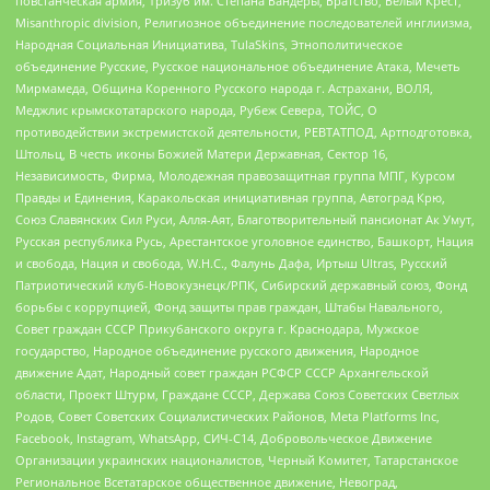
повстанческая армия, Тризуб им. Степана Бандеры, Братство, Белый Крест,
Misanthropic division, Религиозное объединение последователей инглиизма,
Народная Социальная Инициатива, TulaSkins, Этнополитическое
объединение Русские, Русское национальное объединение Атака, Мечеть
Мирмамеда, Община Коренного Русского народа г. Астрахани, ВОЛЯ,
Меджлис крымскотатарского народа, Рубеж Севера, ТОЙС, О
противодействии экстремистской деятельности, РЕВТАТПОД, Артподготовка,
Штольц, В честь иконы Божией Матери Державная, Сектор 16,
Независимость, Фирма, Молодежная правозащитная группа МПГ, Курсом
Правды и Единения, Каракольская инициативная группа, Автоград Крю,
Союз Славянских Сил Руси, Алля-Аят, Благотворительный пансионат Ак Умут,
Русская республика Русь, Арестантское уголовное единство, Башкорт, Нация
и свобода, Нация и свобода, W.H.С., Фалунь Дафа, Иртыш Ultras, Русский
Патриотический клуб-Новокузнецк/РПК, Сибирский державный союз, Фонд
борьбы с коррупцией, Фонд защиты прав граждан, Штабы Навального,
Совет граждан СССР Прикубанского округа г. Краснодара, Мужское
государство, Народное объединение русского движения, Народное
движение Адат, Народный совет граждан РСФСР СССР Архангельской
области, Проект Штурм, Граждане СССР, Держава Союз Советских Светлых
Родов, Совет Советских Социалистических Районов, Meta Platforms Inc,
Facebook, Instagram, WhatsApp, СИЧ-С14, Добровольческое Движение
Организации украинских националистов, Черный Комитет, Татарстанское
Региональное Всетатарское общественное движение, Невоград,