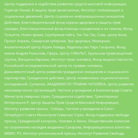
Центр поддержки и содействия развитию средств массовой информации,
Горячая Линия, В защиту прав заключенных, Институт глобализации и
социальных движений, Центр социально-информационных инициатив
Действие, Благотворительный фонд охраны здоровья и защиты прав
граждан, Благотворительный фонд помощи осужденным и их семьям, Фонд
Тольятти, Новое время, Серебряная тайга, Так-Так-Так, Сова, центр Анна,
Проект Апрель, Самарская губерния, Эра здоровья, Мемориал,
Аналитический Центр Юрия Левады, Издательство Парк Гагарина, Фонд
имени Андрея Рылькова, Сфера, Центр СИБАЛЬТ, Уральская правозащитная
группа, Женщины Евразии, Институт прав человека, Фонд защиты гласности,
Российский исследовательский центр по правам человека,
Дальневосточный центр развития гражданских инициатив и социального
партнерства, Гражданское действие, Центр независимых социологических
исследований, Сутяжник, АКАДЕМИЯ ПО ПРАВАМ ЧЕЛОВЕКА, Центр развития
некоммерческих организаций, Частное учреждение в Калининграде Совета
Министров северных стран, Гражданское содействие, Трансперенси
Интернешнл-Р, Центр Защиты Прав Средств Массовой Информации,
Институт развития прессы - Сибирь, Частное учреждение в Санкт-
Петербурге Совета Министров Северных Стран, Фонд поддержки свободы
прессы, Гражданский контроль, Человек и Закон, Общественная комиссия
по сохранению наследия академика Сахарова, Информационное агентство
МЕМО. РУ, Институт региональной прессы, Институт Развития Свободы