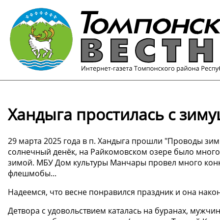
Хандыга простилась с зим
29 марта 2025 года в п. Хандыга прошли "Проводы зим
солнечный денёк, на Райкомовском озере было много
зимой. МБУ Дом культуры Манчары провел много конк
флешмобы...
Надеемся, что весне понравился праздник и она наконе
Детвора с удовольствием каталась на буранах, мужч