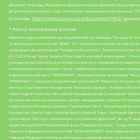
движение, Невоград, Молодежное Демократическое Движение Весна, Верхов
депутатов Красноярского края, Этническое национальное объединение, ЛГ
Источник:
https://minjust.gov.ru/ru/documents/7822/
данные
* Реестр иностранных агентов:
Калининградская региональная общественная организация "Экозащита!-Женсовет", Фонд содействия защите прав и свобод граждан "Общественный вердикт", Фонд "Институт Развития Свободы Информации", Частное учреждение "Информационное агентство МЕМО. РУ", Региональная общественная организация "Общественная комиссия по сохранению наследия академика Сахарова", Фонд поддержки свободы прессы, Санкт-Петербургская общественная правозащитная организация "Гражданский контроль", Межрегиональная общественная организация "Информационно-просветительский центр "Мемориал", Региональный Фонд "Центр Защиты Прав Средств Массовой Информации", с 05.12.2023 Фонд "Центр Защиты Прав Средств массовой информации", Региональная общественная благотворительная организация помощи беженцам и мигрантам "Гражданское содействие", Негосударственное образовательное учреждение дополнительного профессионального образования (повышение квалификации) специалистов "АКАДЕМИЯ ПО ПРАВАМ ЧЕЛОВЕКА", Свердловская региональная общественная организация "Сутяжник", Автономная некоммерческая организация "Центр независимых социологических исследований", Союз общественных объединений "Российский исследовательский центр по правам человека", Региональное общественное учреждение научно-информационный центр "МЕМОРИАЛ", Некоммерческая организация "Фонд защиты гласности", Автономная некоммерческая организация "Институт прав человека", Городская общественная организация "Екатеринбургское общество "МЕМОРИАЛ", Городская общественная организация "Рязанское историко-просветительское и правозащитное общество "Мемориал" (Рязанский Мемориал), Челябинский региональный орган общественной самодеятельности – женское общественное объединение "Женщины Евразии", Челябинский региональный орган общественной самодеятельности "Уральская правозащитная группа", Фонд содействия защите здоровья и социальной справедливости имени Андрея Рылькова, Автономная Некоммерческая Организация "Аналитический Центр Юрия Левады", Автономная некоммерческая организация социальной поддержки населения "Проект Апрель", Региональная общественная организация помощи женщинам и детям, находящимся в кризисной ситуации "Информационно-методический центр "Анна", Фонд содействия развитию массовых коммуникаций и правовому просвещению "Так-так-Так", Фонд содействия устойчивому развитию "Серебряная тайга", Свердловский региональный общественный фонд социальных проектов "Новое время", "Idel.Реалии", Кавказ.Реалии, Крым.Реалии, Телеканал Настоящее Время, Татаро-башкирская служба Радио Свобода (Azatliq Radiosi), Радио Свободная Европа/Радио Свобода (PCE/PC), "Сибирь.Реалии", "Фактограф", Благотворительный фонд помощи осужденным и их семьям, Автономная некоммерческая организация "Институт глобализации и социальных движений", Фонд "В защиту прав заключенных", Частное учреждение "Центр поддержки и содействия развитию средств массовой информации", Пензенский региональный общественный благотворительный фонд "Гражданский союз", "Север.Реалии", Некоммерческая организация Фонд "Правовая инициатива", Общество с ограниченной ответственностью "Радио Свободная Европа/Радио Свобода", Чешское информационное агентство "MEDIUM-ORIENT", Красноярская региональная общественная организация "Мы против СПИДа", Камалягин Денис Николаевич, Маркелов Сергей Евгеньевич, Пономарев Лев Александрович, Савицкая Людмила Алексеевна, Автоно