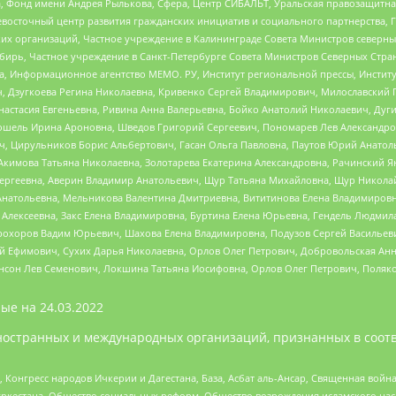
, Фонд имени Андрея Рылькова, Сфера, Центр СИБАЛЬТ, Уральская правозащитна
невосточный центр развития гражданских инициатив и социального партнерства, 
 организаций, Частное учреждение в Калининграде Совета Министров северных 
бирь, Частное учреждение в Санкт-Петербурге Совета Министров Северных Стра
а, Информационное агентство МЕМО. РУ, Институт региональной прессы, Инсти
ч, Дзугкоева Регина Николаевна, Кривенко Сергей Владимирович, Милославски
настасия Евгеньевна, Ривина Анна Валерьевна, Бойко Анатолий Николаевич, Дуг
ошель Ирина Ароновна, Шведов Григорий Сергеевич, Пономарев Лев Александро
ч, Цирульников Борис Альбертович, Гасан Ольга Павловна, Паутов Юрий Анато
Акимова Татьяна Николаевна, Золотарева Екатерина Александровна, Рачинский Я
Сергеевна, Аверин Владимир Анатольевич, Щур Татьяна Михайловна, Щур Никола
Анатольевна, Мельникова Валентина Дмитриевна, Вититинова Елена Владимировн
 Алексеевна, Закс Елена Владимировна, Буртина Елена Юрьевна, Гендель Людмил
рохоров Вадим Юрьевич, Шахова Елена Владимировна, Подузов Сергей Васильеви
й Ефимович, Сухих Дарья Николаевна, Орлов Олег Петрович, Добровольская Анн
нсон Лев Семенович, Локшина Татьяна Иосифовна, Орлов Олег Петрович, Поляк
ые на
24.03.2022
ностранных и международных организаций, признанных в соотв
нгресс народов Ичкерии и Дагестана, База, Асбат аль-Ансар, Священная война,
уркестана, Общество социальных реформ, Общество возрождения исламского насл