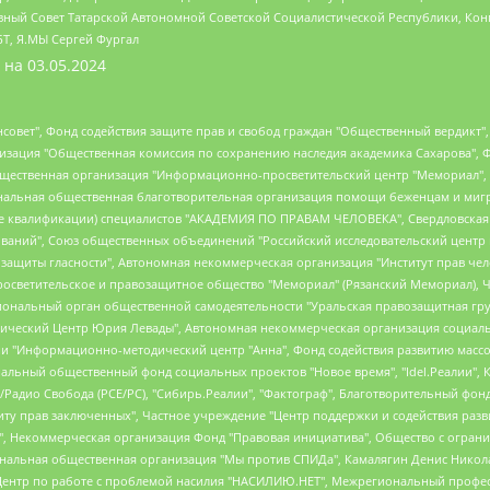
ный Совет Татарской Автономной Советской Социалистической Республики, Кон
БТ, Я.МЫ Сергей Фургал
 на
03.05.2024
мная некоммерческая организация "Центр по работе с проблемой насилия "НАСИЛИЮ.НЕТ", Межрегиональный профессиональный союз работников здравоохранения "Альянс врачей", Юридическое лицо, зарегистрированное в Латвийской Республике, SIA "Medusa Project" (регистрационный номер 40103797863, дата регистрации 10.06.2014), Некоммерческая организация "Фонд по борьбе с коррупцией", Автономная некоммерческая организация "Институт права и публичной политики", Баданин Роман Сергеевич, Гликин Максим Александрович, Железнова Мария Михайловна, Лукьянова Юлия Сергеевна, Маетная Елизавета Витальевна, Маняхин Петр Борисович, Чуракова Ольга Владимировна, Ярош Юлия Петровна, Юридическое лицо "The Insider SIA", зарегистрированное в Риге, Латвийская Республика (дата регистрации 26.06.2015), являющееся администратором доменного имени интернет-издания "The Insider SIA", https://theins.ru, Постернак Алексей Евгеньевич, Рубин Михаил Аркадьевич, Анин Роман Александрович, Юридическое лицо Istories fonds, зарегистрированное в Латвийской Республике (регистрационный номер 50008295751, дата регистрации 24.02.2020), Великовский Дмитрий Александрович, Долинина Ирина Николаевна, Мароховская Алеся Алексеевна, Шлейнов Роман Юрьевич, Шмагун Олеся Валентиновна, Общество с ограниченной ответственностью "Альтаир 2021", Общество с ограниченной ответственностью "Вега 2021", Общество с ограниченной ответственностью "Главный редактор 2021", Общество с ограниченной ответственностью "Ромашки монолит", Важенков Артем Валерьевич, Ивановская областная общественная организация "Центр гендерных исследований", Гурман Юрий Альбертович, Медиапроект "ОВД-Инфо", Егоров Владимир Владимирович, Жилинский Владимир Александрович, Общество с ограниченной ответственностью "ЗП", Иванова София Юрьевна, Карезина Инна Павловна, Кильтау Екатерина Викторовна, Петров Алексей Викторович, Пискунов Сергей Евгеньевич, Смирнов Сергей Сергеевич, Тихонов Михаил Сергеевич, Общество с ограниченной ответственностью "ЖУРНАЛИСТ-ИНОСТРАННЫЙ АГЕНТ", Арапова Галина Юрьевна, Вольтская Татьяна Анатольевна, Американская компания "Mason G.E.S. Anonymous Foundation" (США), являющаяся владельцем интернет-издания https://mnews.world/, Компания "Stichting Bellingcat", зарегистрированная в Нидерландах (дата регистрации 11.07.2018), Захаров Андрей Вячеславович, Клепиковская Екатерина Дмитриевна, Общество с ограниченной ответственностью "МЕМО", Перл Роман Александрович, Симонов Евгений Алексеевич, Соловьева Елена Анатольевна, Сотников Даниил Владимирович, Сурначева Елизавета Дмитриевна, Автономная некоммерческая организация по защите прав человека и информированию населения "Якутия – Наше Мнение", Общество с ограниченной ответственностью "Москоу диджитал медиа", с 26.01.2023 Общество с ограниченной ответственностью "Чайка Белые сады", Ветошкина Валерия Валерьевна, Заговора Максим Александрович, Межрегиональное общественное движение "Российская ЛГБТ - сеть", Оленичев Максим Владимирович, Павлов Иван Юрьевич, Скворцова Елена Сергеевна, Общество с ограниченной ответственностью "Как бы инагент", Кочетков Игорь Викторович, Общество с ограниченной ответственностью "Честные выборы", Еланчик Олег Александрович, Общество с ограниченной ответственностью "Нобелевский призыв", Гималова Регина Эмилевна, Григорьев Андрей Валерьевич, Григорьева Алина Александровна, Ассоциация по содействию защите прав призывников, альтернативнослужащих и военнослужащих "Правозащитная группа "Гражданин.Армия.Право", Хисамова Регина Фаритовна, Автономная некоммерческая организация по реализации социально-правовых программ "Лилит", Дальн