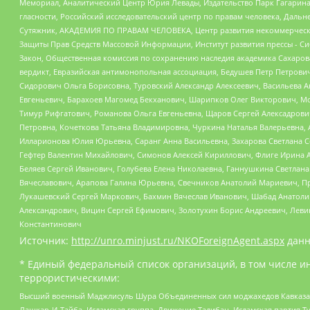
Мемориал, Аналитический Центр Юрия Левады, Издательство Парк Гагарина
гласности, Российский исследовательский центр по правам человека, Даль
Сутяжник, АКАДЕМИЯ ПО ПРАВАМ ЧЕЛОВЕКА, Центр развития некоммерческих
Защиты Прав Средств Массовой Информации, Институт развития прессы - Си
Закон, Общественная комиссия по сохранению наследия академика Сахаров
вердикт, Евразийская антимонопольная ассоциация, Бедушев Петр Петрови
Сидорович Ольга Борисовна, Туровский Александр Алексеевич, Васильева А
Евгеньевич, Барахоев Магомед Бекханович, Шарипков Олег Викторович, М
Тимур Рифгатович, Романова Ольга Евгеньевна, Щаров Сергей Алексадрови
Петровна, Кочеткова Татьяна Владимировна, Чуркина Наталья Валерьевна, 
Илларионова Юлия Юрьевна, Саранг Анна Васильевна, Захарова Светлана 
Гефтер Валентин Михайлович, Симонов Алексей Кириллович, Флиге Ирина 
Беляев Сергей Иванович, Голубева Елена Николаевна, Ганнушкина Светлана
Вячеславович, Арапова Галина Юрьевна, Свечников Анатолий Мариевич, П
Лукашевский Сергей Маркович, Бахмин Вячеслав Иванович, Шабад Анатоли
Александрович, Вицин Сергей Ефимович, Золотухин Борис Андреевич, Леви
Константинович
Источник:
http://unro.minjust.ru/NKOForeignAgent.aspx
данн
* Единый федеральный список организаций, в том числе и
террористическими:
Высший военный Маджлисуль Шура Объединенных сил моджахедов Кавказа, Ко
Лашкар-И-Тайба, Исламская группа, Движение Талибан, Исламская партия Т