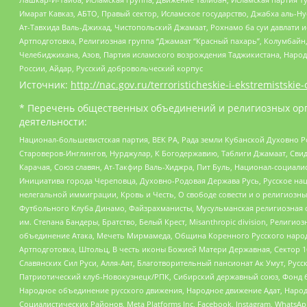
Имарат Кавказ, АБТО, Правый сектор, Исламское государство, Джабха аль-
Ат-Тавхида Валь-Джихад, Чистопольский Джамаат, Рохнамо ба суи давлати и
Артподготовка, Религиозная группа “Джамаат “Красный пахарь”, Колумбайн
Челебиджихана, Азов, Партия исламского возрождения Таджикистана, Народ
России, Айдар, Русский добровольческий корпус
Источник:
http://nac.gov.ru/terroristicheskie-i-ekstremistskie-
* Перечень общественных объединений и религиозных орг
деятельности:
Национал-большевистская партия, ВЕК РА, Рада земли Кубанской Духовно
Староверов-Инглингов, Нурджулар, К Богодержавию, Таблиги Джамаат, Сви
Карачая, Союз славян, Ат-Такфир Валь-Хиджра, Пит Буль, Национал-социал
Инициатива города Череповца, Духовно-Родовая Держава Русь, Русское н
нелегальной иммиграции, Кровь и Честь, О свободе совести и о религиоз
Футбольного Клуба Динамо, Файзрахманисты, Мусульманская религиозная о
им. Степана Бандеры, Братство, Белый Крест, Misanthropic division, Рели
объединение Атака, Мечеть Мирмамеда, Община Коренного Русского народа
Артподготовка, Штольц, В честь иконы Божией Матери Державная, Сектор 1
Славянских Сил Руси, Алля-Аят, Благотворительный пансионат Ак Умут, Русск
Патриотический клуб-Новокузнецк/РПК, Сибирский державный союз, Фонд б
Народное объединение русского движения, Народное движение Адат, Народ
Социалистических Районов, Meta Platforms Inc, Facebook, Instagram, Wha