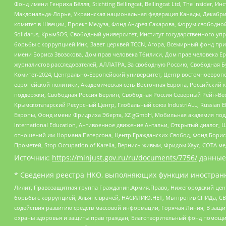
Фонд имени Генриха Бёлля, Stichting Bellingcat, Bellingcat Ltd, The Inside
Макдональда-Лорье, Украинская национальная федерация Канады, Декабрис
комитет в Швеции, Проект Медуза, Фонд Андрея Сахарова, Форум свободной 
Solidarus, КрымSOS, Свободный университет, Институт государственного у
борьбы с коррупцией Инк, Завет церквей TCCN, Агора, Всемирный фонд при
имени Бориса Звозскова, Дом прав человека Тбилиси, Дом прав человека Ер
журналистов расследователей, АЛЛАТРА, За свободную Россию, Свободная Б
Комитет-2024, Центрально-Европейский университет, Центр восточноевроп
европейской политики, Академическая сеть Восточная Европа, Российский к
поддержки, Свободная Россия Берлин, Свободная Россия Северный Рейн-Вест
Крымскотатарский Ресурсный Центр, Глобальный союз IndustriALL, Russian E
Европы, Фонд имени Фридриха Эберта, XZ gGmbH, Мобильная академия поддержк
International Education, Антивоенное движение Антальи, Открытый диало
отношений им Нормана Патерсона, Центр Гражданских Свобод, Фонд Бориса
Прометей, Stop Occupation of Karelia, Вернись живым, Фридом Хаус, СОТА 
Источник:
https://minjust.gov.ru/ru/documents/7756/
данные
* Сведения реестра НКО, выполняющих функции иностранн
Лилит, Правозащитная группа Гражданин.Армия.Право, Нижегородский цент
борьбы с коррупцией, Альянс врачей, НАСИЛИЮ.НЕТ, Мы против СПИДа, СВЕ
содействия развитию средств массовой информации, Горячая Линия, В защ
охраны здоровья и защиты прав граждан, Благотворительный фонд помощи ос