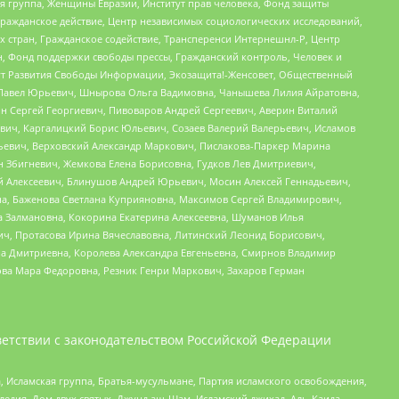
я группа, Женщины Евразии, Институт прав человека, Фонд защиты
Гражданское действие, Центр независимых социологических исследований,
стран, Гражданское содействие, Трансперенси Интернешнл-Р, Центр
н, Фонд поддержки свободы прессы, Гражданский контроль, Человек и
тут Развития Свободы Информации, Экозащита!-Женсовет, Общественный
й Павел Юрьевич, Шнырова Ольга Вадимовна, Чанышева Лилия Айратовна,
ин Сергей Георгиевич, Пивоваров Андрей Сергеевич, Аверин Виталий
вич, Каргалицкий Борис Юльевич, Созаев Валерий Валерьевич, Исламов
льевич, Верховский Александр Маркович, Пислакова-Паркер Марина
н Збигневич, Жемкова Елена Борисовна, Гудков Лев Дмитриевич,
й Алексеевич, Блинушов Андрей Юрьевич, Мосин Алексей Геннадьевич,
а, Баженова Светлана Куприяновна, Максимов Сергей Владимирович,
а Залмановна, Кокорина Екатерина Алексеевна, Шуманов Илья
ч, Протасова Ирина Вячеславовна, Литинский Леонид Борисович,
а Дмитриевна, Королева Александра Евгеньевна, Смирнов Владимир
ова Мара Федоровна, Резник Генри Маркович, Захаров Герман
етствии с законодательством Российской Федерации
 Исламская группа, Братья-мусульмане, Партия исламского освобождения,
едия, Дом двух святых, Джунд аш-Шам, Исламский джихад, Аль-Каида,