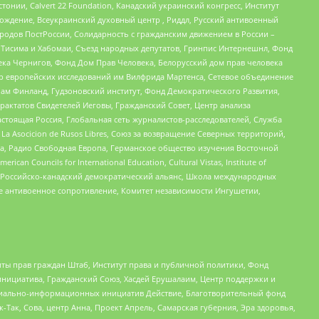
стонии, Calvert 22 Foundation, Канадский украинский конгресс, Институт
ждение, Всеукраинский духовный центр , Риддл, Русский антивоенный
ародов ПостРоссии, Солидарность с гражданским движением в России –
в Тисима и Хабомаи, Съезд народных депутатов, Гринпис Интернешнл, Фонд
ека Чернигов, Фонд Дом Прав Человека, Белорусский дом прав человека
нтр европейских исследований им Вилфрида Мартенса, Сетевое объединение
Чам Финланд, Гудзоновский институт, Фонд Демократического Развития,
актатов Свидетелей Иеговы, Гражданский Совет, Центр анализа
астоящая Россия, Глобальная сеть журналистов-расследователей, Служба
a Asocicion de Rusos Libres, Союз за возвращение Северных территорий,
еста, Радио Свободная Европа, Германское общество изучения Восточной
ouncils for International Education, Cultural Vistas, Institute of
, Российско-канадский демократический альянс, Школа международных
е антивоенное сопротивление, Комитет независимости Ингушетии,
ты прав граждан Штаб, Институт права и публичной политики, Фонд
инициатива, Гражданский Союз, Хасдей Ерушалаим, Центр поддержки и
социально-информационных инициатив Действие, Благотворительный фонд
Так, Сова, центр Анна, Проект Апрель, Самарская губерния, Эра здоровья,