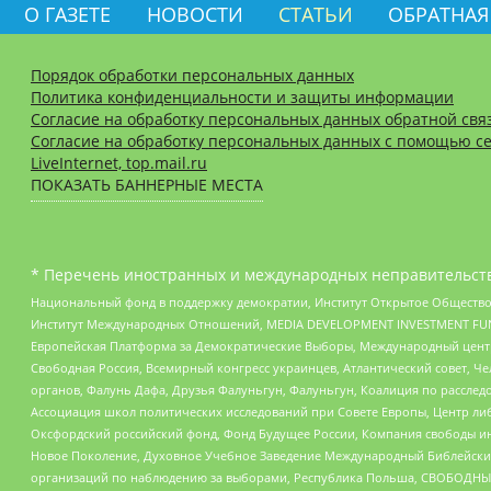
О ГАЗЕТЕ
НОВОСТИ
СТАТЬИ
ОБРАТНАЯ
Порядок обработки персональных данных
Политика конфиденциальности и защиты информации
Согласие на обработку персональных данных обратной свя
Согласие на обработку персональных данных с помощью се
LiveInternet, top.mail.ru
ПОКАЗАТЬ БАННЕРНЫЕ МЕСТА
* Перечень иностранных и международных неправительств
Национальный фонд в поддержку демократии, Институт Открытое Общество
Институт Международных Отношений, MEDIA DEVELOPMENT INVESTMENT FUND,
Европейская Платформа за Демократические Выборы, Международный цент
Свободная Россия, Всемирный конгресс украинцев, Атлантический совет, Ч
органов, Фалунь Дафа, Друзья Фалуньгун, Фалуньгун, Коалиция по рассле
Ассоциация школ политических исследований при Совете Европы, Центр ли
Оксфордский российский фонд, Фонд Будущее России, Компания свободы ин
Новое Поколение, Духовное Учебное Заведение Международный Библейский
организаций по наблюдению за выборами, Республика Польша, СВОБОДНЫЙ