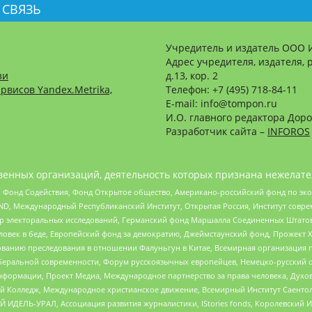
 СВЯЗЬ
Учредитель и издатель ООО 
Адрес учредителя, издателя, р
зи
д.13, кор. 2
рвисов Yandex.Metrika,
Телефон: +7 (495) 718-84-11
E-mail: info@tompon.ru
И.О. главного редактора Доро
Разработчик сайта –
INFOROS
енных организаций, деятельность которых признана нежелате
 Фонд Содействия, Фонд Открытое общество, Американо-российский фонд по э
 Международный Республиканский Институт, Открытая Россия, Институт совре
р электоральных исследований, Германский фонд Маршалла Соединенных Штатов
еловек в беде, Европейский фонд за демократию, Джеймстаунский фонд, Прожект
дованию преследования в отношении Фалуньгун в Китае, Всемирная организация 
беральной современности, Форум русскоязычных европейцев, Немецко-русский о
формации, Проект Медиа, Международное партнерство за права человека, Духов
 Колледж, Международное христианское движение, Всемирный Институт Саентол
 ИДЕЛЬ-УРАЛ, Ассоциация развития журналистики, IStories fonds, Королевск