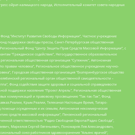
гресс ойрат-калмыцкого народа, Исполнительный комитет совета народных
евосточное общественное движение "Маяк", Санкт-Петербургская ЛГБТ-инициативная группа "Выход", Инициативная группа ЛГБТ+ "Реверс", Алексеев Андрей Викторович, Бекбулатова Таисия Львовна, Беляев Иван Михайлович, Владыкина Елена Сергеевна, Гельман Марат Александрович, Никульшина Вероника Юрьевна, Толоконникова Надежда Андреевна, Шендерович Виктор Анатольевич, Общество с ограниченной ответственностью "Данное сообщение", Общество с ограниченной ответственностью Издательский дом "Новая глава", Айнбиндер Александра Александровна, Московский комьюнити-центр для ЛГБТ+инициатив, Благотворительный фонд развития филантропии, Deutsche Welle (Германия, Kurt-Schumacher-Strasse 3, 53113 Bonn), Борзунова Мария Михайловна, Воробьев Виктор Викторович, Голубева Анна Львовна, Константинова Алла Михайловна, Малкова Ирина Владимировна, Мурадов Мурад Абдулгалимович, Осетинская Елизавета Николаевна, Понасенков Евгений Николаевич, Ганапольский Матвей Юрьевич, Киселев Евгений Алексеевич, Борухович Ирина Григорьевна, Дремин Иван Тимофеевич, Дубровский Дмитрий Викторович, Красноярская региональная общественная организация поддержки и развития альтернативных образовательных технологий и межкультурных коммуникаций "ИНТЕРРА", Маяковская Екатерина Алексеевна, Фейгин Марк Захарович, Филимонов Андрей Викторович, Дзугкоева Регина Николаевна, Доброхотов Роман Александрович, Дудь Юрий Александрович, Елкин Сергей Владимирович, Кругликов Кирилл Игоревич, Сабунаева Мария Леонидовна, Семенов Алексей Владимирович, Шаинян Карен Багратович, Шульман Екатерина Михайловна, Асафьев Артур Валерьевич, Вахштайн Виктор Семенович, Венедиктов Алексей Алексеевич, Лушникова Екатерина Евгеньевна, Волков Леонид Михайлович, Невзоров Александр Глебович, Пархоменко Сергей Борисович, Сироткин Ярослав Николаевич, Кара-Мурза Владимир Владимирович, Баранова Наталья Владимировна, Гозман Леонид Яковлевич, Кагарлицкий Борис Юльевич, Климарев Михаил Валерьевич, Милов Владимир Станиславович, Автономная некоммерческая организация Краснодарский центр современного искусства "Типография", Моргенштерн Алишер Тагирович, Соболь Любовь Эдуардовна, Общество с ограниченной ответственностью "ЛИЗА НОРМ", Каспаров Гарри Кимович, Ходорковский Михаил Борисович, Общество с ограниченной ответственностью "Апрельские тезисы", Данилович Ирина Брониславовна, Кашин Олег Владимирович, Петров Николай Владимирович, Пивоваров Алексей Владимирович, Соколов Михаил Владимирович, Цветкова Юлия Владимировна, Чичваркин Евгений Александрович, Комитет против пыток/Команда против пыток, Общество с ограниченной ответственностью "Первый научный", Общество с ограниченной ответственностью "Вертолет и ко", Белоцерковская Вероника Борисовна, Кац Максим Евгеньевич, Лазарева Татьяна Юрьевна, Шаведдинов Руслан Табризович, Яшин Илья Валерьевич, Общество с ограниченной ответственностью "Иноагент ААВ", Алешковский Дмитрий Петрович, Альбац Евгения Марковна, Быков Дмитрий Львович, Галямина Юлия Евгеньевна, Лойко Сергей Леонидович, Мартынов Кирилл Константинович, Медведев Сергей Александрович, Крашенинников Федор Геннадиевич, Гордеева Катерина Вл