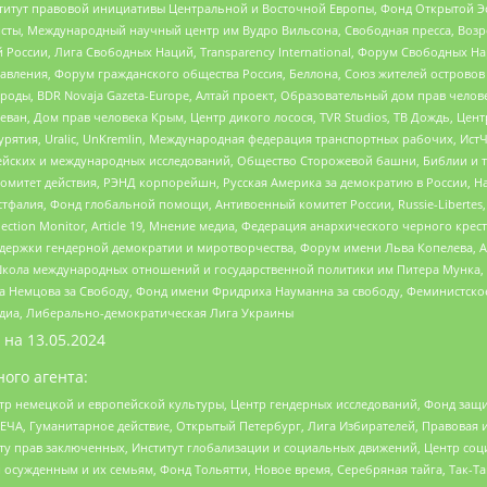
r, Институт правовой инициативы Центральной и Восточной Европы, Фонд Открытой Э
ты, Международный научный центр им Вудро Вильсона, Свободная пресса, Возро
России, Лига Свободных Наций, Transparеncy International, Форум Свободных Н
правления, Форум гражданского общества Россия, Беллона, Союз жителей острово
роды, BDR Novaja Gazeta-Europe, Алтай проект, Образовательный дом прав челов
еван, Дом прав человека Крым, Центр дикого лосося, TVR Studios, ТВ Дождь, Це
урятия, Uralic, UnKremlin, Международная федерация транспортных рабочих, Ист
ейских и международных исследований, Общество Сторожевой башни, Библии и тр
омитет действия, РЭНД корпорейшн, Русская Америка за демократию в России, Н
фалия, Фонд глобальной помощи, Антивоенный комитет России, Russie-Libertes, L
lection Monitor, Article 19, Мнение медиа, Федерация анархического черного кр
и гендерной демократии и миротворчества, Форум имени Льва Копелева, American C
г, Школа международных отношений и государственной политики им Питера Мунка
 Немцова за Свободу, Фонд имени Фридриха Науманна за свободу, Феминистско
медиа, Либерально-демократическая Лига Украины
 на
13.05.2024
ого агента:
р немецкой и европейской культуры, Центр гендерных исследований, Фонд защи
ЧА, Гуманитарное действие, Открытый Петербург, Лига Избирателей, Правовая 
иту прав заключенных, Институт глобализации и социальных движений, Центр 
ужденным и их семьям, Фонд Тольятти, Новое время, Серебряная тайга, Так-Так-