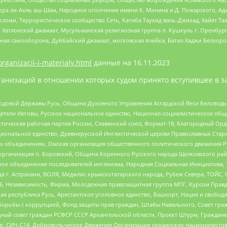
Нусра ли-Ахль аш-Шам, Народное ополчение имени К. Минина и Д. Пожарского, Ад
сломи, Террористическое сообщество Сеть, Катиба Таухид валь-Джихад, Хайят Тах
, Хатлонский джамаат, Мусульманская религиозная группа п. Кушкуль г. Оренбу
ная самооборона, Дуббайский джамаат, московская ячейка, Батал-Хаджи Белхор
organizacii-i-materialy.html
данные на
16.11.2023
анизаций в отношении которых судом принято вступившее в з
 Родовой Державы Русь, Община Духовного Управления Асгардской Веси Беловод
детели Иеговы, Русское национальное единство, Национал-социалистическое об
истическая рабочая партия России, Славянский союз, Формат-18, Благородный Ор
ациональное единство, Древнерусской Инглистической церкви Православных Ста
ных объединениях, Омская организация общественного политического движения Р
рганизация п. Боровский, Община Коренного Русского народа Щелковского район
гиозное объединение последователей инглиизма, Народная Социальная Инициатива,
 г. Астрахани, ВОЛЯ, Меджлис крымскотатарского народа, Рубеж Севера, ТОЙС, 
6, Независимость, Фирма, Молодежная правозащитная группа МПГ, Курсом Правд
ая республика Русь, Арестантское уголовное единство, Башкорт, Нация и свобода,
орьбы с коррупцией, Фонд защиты прав граждан, Штабы Навального, Совет гражд
ный совет граждан РСФСР СССР Архангельской области, Проект Штурм, Граждане 
tsApp, СИЧ-С14, Добровольческое Движение Организации украинских националисто