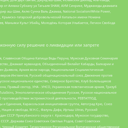
жр от Аллаха Субхану уа Тагьаля SHAM, АУМ Синрике, Муджахеды джамаата
рир аш-Шам, Ахлю Сунна Валь Джамаа, National Socialism/White Power,
рг, Крымско-татарский добровольческий батальон имени Номана
оев, Маньяки Культ Убийц, Молодёжь Которая Улыбается, Легион Свобода
аконную силу решение о ликвидации или запрете
ья, Славянская Община Капища Веды Перуна, Мужская Духовная Семинария
щество, Джамаат мувахидов, Объединенный Вилайат Кабарды, Балкарии и
ден Дьявола, Армия воли народа, Национальная Социалистическая
роверов-Инглингов, Русский общенациональный союз, Движение против
усское национальное единство, Северное Братство, Клуб Болельщиков
а, Правый сектор, УНА - УНСО, Украинская повстанческая армия, Тризуб
 TulaSkins, Этнополитическое объединение Русские, Русское национальное
О противодействии экстремистской деятельности, РЕВТАТПОД,
ы и Единения, Каракольская инициативная группа, Автоград Крю, Союз
 Нация и свобода, W.H.С., Фалунь Дафа, Иртыш Ultras, Русский
ан СССР Прикубанского округа г. Краснодара, Мужское государство,
СССР, Держава Союз Советских Светлых Родов, Совет Советских
в, Черный Комитет, Татарстанское Региональное Всетатарское общественное