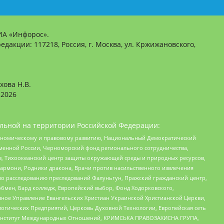
ИА «Инфорос».
едакции: 117218, Россия, г. Москва, ул. Кржижановского,
хова Н.В.
2026
льной на территории Российской Федерации:
кономическому и правовому развитию, Национальный Демократический
менной России, Черноморский фонд регионального сотрудничества,
, Тихоокеанский центр защиты окружающей среды и природных ресурсов,
 Хармони, Родники дракона, Врачи против насильственного извлечения
по расследованию преследований Фалуньгун, Пражский гражданский центр,
бмен, Бард колледж, Европейский выбор, Фонд Ходорковского,
ное Управление Евангельских Христиан Украинской Христианской Церкви,
огических Предприятий, Церковь Духовной Технологии, Европейская сеть
ий Институт Международных Отношений, КРИМСЬКА ПРАВОЗАХИСНА ГРУПА,