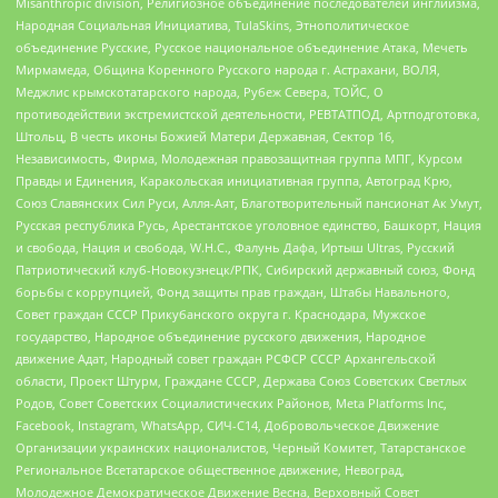
Misanthropic division, Религиозное объединение последователей инглиизма,
Народная Социальная Инициатива, TulaSkins, Этнополитическое
объединение Русские, Русское национальное объединение Атака, Мечеть
Мирмамеда, Община Коренного Русского народа г. Астрахани, ВОЛЯ,
Меджлис крымскотатарского народа, Рубеж Севера, ТОЙС, О
противодействии экстремистской деятельности, РЕВТАТПОД, Артподготовка,
Штольц, В честь иконы Божией Матери Державная, Сектор 16,
Независимость, Фирма, Молодежная правозащитная группа МПГ, Курсом
Правды и Единения, Каракольская инициативная группа, Автоград Крю,
Союз Славянских Сил Руси, Алля-Аят, Благотворительный пансионат Ак Умут,
Русская республика Русь, Арестантское уголовное единство, Башкорт, Нация
и свобода, Нация и свобода, W.H.С., Фалунь Дафа, Иртыш Ultras, Русский
Патриотический клуб-Новокузнецк/РПК, Сибирский державный союз, Фонд
борьбы с коррупцией, Фонд защиты прав граждан, Штабы Навального,
Совет граждан СССР Прикубанского округа г. Краснодара, Мужское
государство, Народное объединение русского движения, Народное
движение Адат, Народный совет граждан РСФСР СССР Архангельской
области, Проект Штурм, Граждане СССР, Держава Союз Советских Светлых
Родов, Совет Советских Социалистических Районов, Meta Platforms Inc,
Facebook, Instagram, WhatsApp, СИЧ-С14, Добровольческое Движение
Организации украинских националистов, Черный Комитет, Татарстанское
Региональное Всетатарское общественное движение, Невоград,
Молодежное Демократическое Движение Весна, Верховный Совет