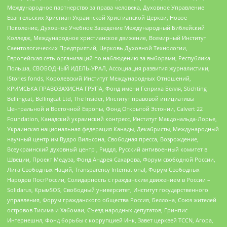
Международное партнерство за права человека, Духовное Управление
Евангельских Христиан Украинской Христианской Церкви, Новое
Поколение, Духовное Учебное Заведение Международный Библейский
Колледж, Международное христианское движение, Всемирный Институт
Саентологических Предприятий, Церковь Духовной Технологии,
Европейская сеть организаций по наблюдению за выборами, Республика
Польша, СВОБОДНЫЙ ИДЕЛЬ-УРАЛ, Ассоциация развития журналистики,
IStories fonds, Королевский Институт Международных Отношений,
КРИМСЬКА ПРАВОЗАХИСНА ГРУПА, Фонд имени Генриха Бёлля, Stichting
Bellingcat, Bellingcat Ltd, The Insider, Институт правовой инициативы
Центральной и Восточной Европы, Фонд Открытой Эстонии, Calvert 22
Foundation, Канадский украинский конгресс, Институт Макдональда-Лорье,
Украинская национальная федерация Канады, Декабристы, Международный
научный центр им Вудро Вильсона, Свободная пресса, Возрождение,
Всеукраинский духовный центр , Риддл, Русский антивоенный комитет в
Швеции, Проект Медуза, Фонд Андрея Сахарова, Форум свободной России,
Лига Свободных Наций, Transparеncy International, Форум Свободных
Народов ПостРоссии, Солидарность с гражданским движением в России –
Solidarus, КрымSOS, Свободный университет, Институт государственного
управления, Форум гражданского общества Россия, Беллона, Союз жителей
островов Тисима и Хабомаи, Съезд народных депутатов, Гринпис
Интернешнл, Фонд борьбы с коррупцией Инк, Завет церквей TCCN, Агора,