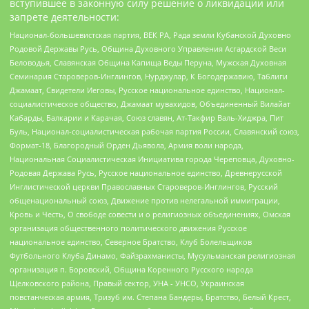
вступившее в законную силу решение о ликвидации или
запрете деятельности:
Национал-большевистская партия, ВЕК РА, Рада земли Кубанской Духовно
Родовой Державы Русь, Община Духовного Управления Асгардской Веси
Беловодья, Славянская Община Капища Веды Перуна, Мужская Духовная
Семинария Староверов-Инглингов, Нурджулар, К Богодержавию, Таблиги
Джамаат, Свидетели Иеговы, Русское национальное единство, Национал-
социалистическое общество, Джамаат мувахидов, Объединенный Вилайат
Кабарды, Балкарии и Карачая, Союз славян, Ат-Такфир Валь-Хиджра, Пит
Буль, Национал-социалистическая рабочая партия России, Славянский союз,
Формат-18, Благородный Орден Дьявола, Армия воли народа,
Национальная Социалистическая Инициатива города Череповца, Духовно-
Родовая Держава Русь, Русское национальное единство, Древнерусской
Инглистической церкви Православных Староверов-Инглингов, Русский
общенациональный союз, Движение против нелегальной иммиграции,
Кровь и Честь, О свободе совести и о религиозных объединениях, Омская
организация общественного политического движения Русское
национальное единство, Северное Братство, Клуб Болельщиков
Футбольного Клуба Динамо, Файзрахманисты, Мусульманская религиозная
организация п. Боровский, Община Коренного Русского народа
Щелковского района, Правый сектор, УНА - УНСО, Украинская
повстанческая армия, Тризуб им. Степана Бандеры, Братство, Белый Крест,