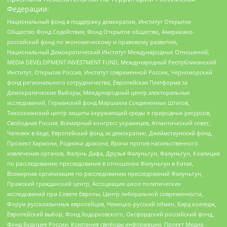
Федерации:
Национальный фонд в поддержку демократии, Институт Открытое
Общество Фонд Содействия, Фонд Открытое общество, Американо-
российский фонд по экономическому и правовому развитию,
Национальный Демократический Институт Международных Отношений,
MEDIA DEVELOPMENT INVESTMENT FUND, Международный Республиканский
Институт, Открытая Россия, Институт современной России, Черноморский
фонд регионального сотрудничества, Европейская Платформа за
Демократические Выборы, Международный центр электоральных
исследований, Германский фонд Маршалла Соединенных Штатов,
Тихоокеанский центр защиты окружающей среды и природных ресурсов,
Свободная Россия, Всемирный конгресс украинцев, Атлантический совет,
Человек в беде, Европейский фонд за демократию, Джеймстаунский фонд,
Прожект Хармони, Родники дракона, Врачи против насильственного
извлечения органов, Фалунь Дафа, Друзья Фалуньгун, Фалуньгун, Коалиция
по расследованию преследования в отношении Фалуньгун в Китае,
Всемирная организация по расследованию преследований Фалуньгун,
Пражский гражданский центр, Ассоциация школ политических
исследований при Совете Европы, Центр либеральной современности,
Форум русскоязычных европейцев, Немецко-русский обмен, Бард колледж,
Европейский выбор, Фонд Ходорковского, Оксфордский российский фонд,
Фонд Будущее России, Компания свободы информации, Проект Медиа,