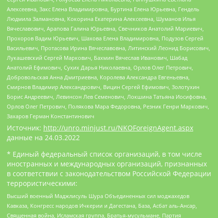
Алексеевна, Закс Елена Владимировна, Буртина Елена Юрьевна, Гендель
Людмила Залмановна, Кокорина Екатерина Алексеевна, Шуманов Илья
Вячеславович, Арапова Галина Юрьевна, Свечников Анатолий Мариевич,
Прохоров Вадим Юрьевич, Шахова Елена Владимировна, Подузов Сергей
Васильевич, Протасова Ирина Вячеславовна, Литинский Леонид Борисович,
Лукашевский Сергей Маркович, Бахмин Вячеслав Иванович, Шабад
Анатолий Ефимович, Сухих Дарья Николаевна, Орлов Олег Петрович,
Добровольская Анна Дмитриевна, Королева Александра Евгеньевна,
Смирнов Владимир Александрович, Вицин Сергей Ефимович, Золотухин
Борис Андреевич, Левинсон Лев Семенович, Локшина Татьяна Иосифовна,
Орлов Олег Петрович, Полякова Мара Федоровна, Резник Генри Маркович,
Захаров Герман Константинович
Источник:
http://unro.minjust.ru/NKOForeignAgent.aspx
данные на
24.03.2022
* Единый федеральный список организаций, в том числе
иностранных и международных организаций, признанных
в соответствии с законодательством Российской Федерации
террористическими:
Высший военный Маджлисуль Шура Объединенных сил моджахедов
Кавказа, Конгресс народов Ичкерии и Дагестана, База, Асбат аль-Ансар,
Священная война, Исламская группа, Братья-мусульмане, Партия