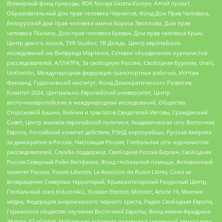
Всемирный фонд природы, BDR Novaja Gazeta-Europe, Алтай проект,
Образовательный дом прав человека Чернигов, Фонд Дом Прав Человека,
Белорусский дом прав человека имени Бориса Звозскова, Дом прав
человека Тбилиси, Дом прав человека Ереван, Дом прав человека Крым,
Центр дикого лосося, TVR Studios, ТВ Дождь, Центр европейских
исследований им Вилфрида Мартенса, Сетевое объединение журналистов
расследователей, АЛЛАТРА, За свободную Россию, Свободная Бурятия, Uralic,
UnKremlin, Международная федерация транспортных рабочих, ИстЧам
Финланд, Гудзоновский институт, Фонд Демократического Развития,
Комитет-2024, Центрально-Европейский университет, Центр
восточноевропейских и международных исследований, Общество
Сторожевой башни, Библии и трактатов Свидетелей Иеговы, Гражданский
Совет, Центр анализа европейской политики, Академическая сеть Восточная
Европа, Российский комитет действия, РЭНД корпорейшн, Русская Америка
за демократию в России, Настоящая Россия, Глобальная сеть журналистов-
расследователей, Служба поддержки, Свободная Россия Берлин, Свободная
Россия Северный Рейн-Вестфалия, Фонд глобальной помощи, Антивоенный
комитет России, Russie-Libertes, La Asocicion de Rusos Libres, Союз за
возвращение Северных территорий, Крымскотатарский Ресурсный Центр,
Глобальный союз IndustriALL, Russian Election Monitor, Article 19, Мнение
медиа, Федерация анархического черного креста, Радио Свободная Европа,
Германское общество изучения Восточной Европы, Фонд имени Фридриха
Эберта, XZ gGmbH, Мобильная академия поддержки гендерной демократии