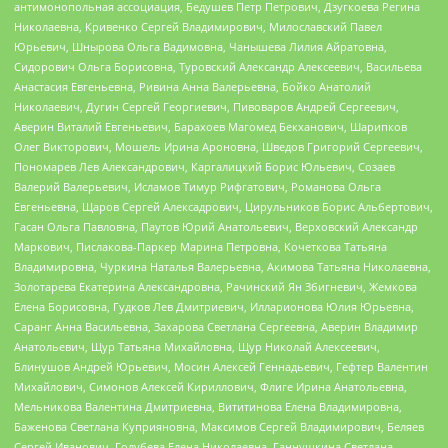
антимонопольная ассоциация, Бедушев Петр Петрович, Дзугкоева Регина
Николаевна, Кривенко Сергей Владимирович, Милославский Павел
Юрьевич, Шнырова Ольга Вадимовна, Чанышева Лилия Айратовна,
Сидорович Ольга Борисовна, Туровский Александр Алексеевич, Васильева
Анастасия Евгеньевна, Ривина Анна Валерьевна, Бойко Анатолий
Николаевич, Дугин Сергей Георгиевич, Пивоваров Андрей Сергеевич,
Аверин Виталий Евгеньевич, Барахоев Магомед Бекханович, Шарипков
Олег Викторович, Мошель Ирина Ароновна, Шведов Григорий Сергеевич,
Пономарев Лев Александрович, Каргалицкий Борис Юльевич, Созаев
Валерий Валерьевич, Исламов Тимур Рифгатович, Романова Ольга
Евгеньевна, Щаров Сергей Алексадрович, Цирульников Борис Альбертович,
Гасан Ольга Павловна, Паутов Юрий Анатольевич, Верховский Александр
Маркович, Пислакова-Паркер Марина Петровна, Кочеткова Татьяна
Владимировна, Чуркина Наталья Валерьевна, Акимова Татьяна Николаевна,
Золотарева Екатерина Александровна, Рачинский Ян Збигневич, Жемкова
Елена Борисовна, Гудков Лев Дмитриевич, Илларионова Юлия Юрьевна,
Саранг Анна Васильевна, Захарова Светлана Сергеевна, Аверин Владимир
Анатольевич, Щур Татьяна Михайловна, Щур Николай Алексеевич,
Блинушов Андрей Юрьевич, Мосин Алексей Геннадьевич, Гефтер Валентин
Михайлович, Симонов Алексей Кириллович, Флиге Ирина Анатольевна,
Мельникова Валентина Дмитриевна, Вититинова Елена Владимировна,
Баженова Светлана Куприяновна, Максимов Сергей Владимирович, Беляев
Сергей Иванович, Голубева Елена Николаевна, Ганнушкина Светлана