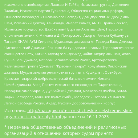
исламского освобождения, Лашкар-И-Тайба, Исламская группа, Движение
Талибан, Исламская партия Туркестана, Общество социальных реформ,
Общество возрождения исламского наследия, Дом двух святых, Джунд аш-
Шам, Исламский джихад, Аль-Каида, Имарат Кавказ, АБТО, Правый сектор,
Исламское государство, Джабха аль-Нусра ли-Ахль аш-Шам, Народное
ополчение имени К. Минина и Д. Пожарского, Аджр от Аллаха Субхану уа
Тагьаля SHAM, АУМ Синрике, Муджахеды джамаата Ат-Тавхида Валь-Джихад,
Чистопольский Джамаат, Рохнамо ба суи давлати исломи, Террористическое
сообщество Сеть, Катиба Таухид валь-Джихад, Хайят Тахрир аш-Шам, Ахлю
Сунна Валь Джамаа, National Socialism/White Power, Артподготовка,
Религиозная группа “Джамаат “Красный пахарь”, Колумбайн, Хатлонский
джамаат, Мусульманская религиозная группа п. Кушкуль г. Оренбург,
Крымско-татарский добровольческий батальон имени Номана
Челебиджихана, Азов, Партия исламского возрождения Таджикистана,
Народная самооборона, Дуббайский джамаат, московская ячейка, Батал-
Хаджи Белхороев, Маньяки Культ Убийц, Молодёжь Которая Улыбается,
Легион Свобода России, Айдар, Русский добровольческий корпус
Источник:
http://nac.gov.ru/terroristicheskie-i-ekstremistskie-
organizacii-i-materialy.html
данные на
16.11.2023
* Перечень общественных объединений и религиозных
организаций в отношении которых судом принято