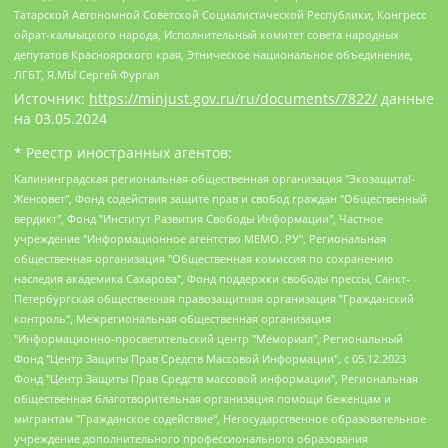
Татарской Автономной Советской Социалистической Республики, Конгресс
ойрат-калмыцкого народа, Исполнительный комитет совета народных
депутатов Красноярского края, Этническое национальное объединение,
ЛГБТ, Я.МЫ Сергей Фургал
Источник:
https://minjust.gov.ru/ru/documents/7822/
данные
на
03.05.2024
* Реестр иностранных агентов:
Калининградская региональная общественная организация "Экозащита!-Женсовет", Фонд содействия защите прав и свобод граждан "Общественный вердикт", Фонд "Институт Развития Свободы Информации", Частное учреждение "Информационное агентство МЕМО. РУ", Региональная общественная организация "Общественная комиссия по сохранению наследия академика Сахарова", Фонд поддержки свободы прессы, Санкт-Петербургская общественная правозащитная организация "Гражданский контроль", Межрегиональная общественная организация "Информационно-просветительский центр "Мемориал", Региональный Фонд "Центр Защиты Прав Средств Массовой Информации", с 05.12.2023 Фонд "Центр Защиты Прав Средств массовой информации", Региональная общественная благотворительная организация помощи беженцам и мигрантам "Гражданское содействие", Негосударственное образовательное учреждение дополнительного профессионального образования (повышение квалификации) специалистов "АКАДЕМИЯ ПО ПРАВАМ ЧЕЛОВЕКА", Свердловская региональная общественная организация "Сутяжник", Автономная некоммерческая организация "Центр независимых социологических исследований", Союз общественных объединений "Российский исследовательский центр по правам человека", Региональное общественное учреждение научно-информационный центр "МЕМОРИАЛ", Некоммерческая организация "Фонд защиты гласности", Автономная некоммерческая организация "Институт прав человека", Городская общественная организация "Екатеринбургское общество "МЕМОРИАЛ", Городская общественная организация "Рязанское историко-просветительское и правозащитное общество "Мемориал" (Рязанский Мемориал), Челябинский региональный орган общественной самодеятельности – женское общественное объединение "Женщины Евразии", Челябинский региональный орган общественной самодеятельности "Уральская правозащитная группа", Фонд содействия защите здоровья и социальной справедливости имени Андрея Рылькова, Автономная Некоммерческая Организация "Аналитический Центр Юрия Левады", Автономная некоммерческая организация социальной поддержки населения "Проект Апрель", Региональная общественная организация помощи женщинам и детям, находящимся в кризисной ситуации "Информационно-методический центр "Анна", Фонд содействия развитию массовых коммуникаций и правовому просвещению "Так-так-Так", Фонд содействия устойчивому развитию "Серебряная тайга", Свердловский региональный общественный фонд социальных проектов "Новое время", "Idel.Реалии", Кавказ.Реалии, Крым.Реалии, Телеканал Настоящее Время, Татаро-башкирская служба Радио Свобода (Azatliq Radiosi), Радио Свободная Европа/Радио Свобода (PCE/PC), "Сибирь.Реалии", "Фактограф", Благотворительный фонд помощи осужденным и их семьям, Автономная некоммерческая организация "Институт глобализации и социальных движений", Фонд "В защиту прав заключенных", Частное учреждение "Центр поддержки и содействия развитию средств массовой информации", Пензенский региональный общественный благотворительный фонд "Гражданский союз", "Север.Реалии", Некоммерческая организация Фонд "Правовая инициатива", Общество с ограниченной ответственностью "Радио Свободная Европа/Радио Свобода", Чешское информационное агентство "MEDIUM-ORIENT", Красноярская региональная общественная организация "Мы против СПИДа", Камалягин Денис Николаевич, Маркелов Сергей Евгеньевич, Пономарев Лев Александрович, Савицкая Людмила Алексеевна, Автономная некоммерческая организация "Центр по работе с проблемой насилия "НАСИЛИЮ.НЕТ", Межрегиональный профессиональный союз работников здравоохранения "Альянс врачей", Юридическое лицо, зарегистрированное в Латвийской Республике, SIA "Medusa Project" (регистрационный номер 40103797863, дата регистрации 10.06.2014), Некоммерческая организация "Фонд по борьбе с коррупцией", Автономная некоммерческая организация "Институт права и публичной политики", Баданин Роман Сергеевич, Гликин Максим Александрович, Железнова Мария Михайловна, Лукьянова Юлия Сергеевна, Маетная Елизавета Витальевна, Маняхин Петр Борисович, Чуракова Ольга Владимировна, Ярош Юлия Петровна, Юридическое лицо "The Insider SIA", зарегистрированное в Риге, Латвийская Республика (дата регистрации 26.06.2015), являющееся администратором доменного имени интернет-издания "The Insider SIA", https://theins.ru, Постернак Алексей Евгеньевич, Рубин Михаил Аркадьевич, Анин Роман Александрович, Юридическое лицо Istories fonds, зарегистрированное в Латвийской Республике (регистрационный номер 50008295751, дата регистрации 24.02.2020), Великовский Дмитрий Александрович, Долинина Ирина Николаевна, Мароховская Алеся Алексеевна, Шлейнов Роман Юрьевич, Шмагун Олеся Валентиновна, Общество с ограниченной ответственностью "Альтаир 2021", Общество с ограниченной ответственностью "Вега 2021", Общество с ограниченной ответственностью "Главный редактор 2021", Общество с ограниченной ответственностью "Ромашки монолит", Важенков Артем Валерьевич, Ивановская областная общественная организация "Центр гендерных исследований", Гурман Юрий Альбертович, Медиапроект "ОВД-Инфо", Егоров Владимир Владимирович, Жилинский Владимир Александрович, Общество с ограниченной ответственностью "ЗП", Иванова София Юрьевна, Карезина Инна Павловна, Кильтау Екатерина Викторовна, Петров Алексей Викторович, Пискунов Сергей Евгеньевич, Смирнов Сергей Сергеевич, Тихонов Михаил Сергеевич, Общество с ограниченной ответственностью "ЖУРНАЛИСТ-ИНОСТРАННЫЙ АГЕНТ", Арапова Галина Юрьевна, Вольтская Татьяна Анатольевна, Американская компания "Mason G.E.S. Anonymous Foundation" (США), являющаяся владельцем интернет-издания https://mnews.world/, Компания "Stichting Bellingcat", зарегистрированная в Нидерландах (дата регистрации 11.07.2018), Захаров Андрей Вячеславович, Клепиковская Екатерина Дмитриевна, Общество с ограниченной ответственностью "МЕМО", Перл Роман Александрович, Симонов Евгений Алексеевич, Соловьева Елена Анатольевна, Сотников Даниил Владимирович, Сурначева Елизавета Дмитриевна, Автономная некоммерческая организация по защите прав человека и информированию населения "Якутия – Наше Мнение", Общество с ограниченной ответственностью "Москоу диджитал медиа", с 26.01.2023 Общество с ограниченной ответственностью "Чайка Белые сады", Ветошкина Валерия Валерьевна, Заговора Максим Александрович, Межрегиональное общественное движение "Российская ЛГБТ - сеть", Оленичев Максим Владимирович, Павлов Иван Юрьевич, Скворцова Елена Сергеевна, Общество с ограниченной ответственностью "Как бы инагент", Кочетков Игорь Викторович, Общество с ограниченной ответственностью "Честные выборы", Еланчик Олег Александрович, Общество с ограниченной ответственностью "Нобелевский призыв", Гималова Регина Эмилевна, Григорьев Андрей Валерьевич, Григорьева Алина Александровна, Ассоциация по содействию защите прав призывников, альтернативнослужащих и военнослужащих "Правозащитная группа "Гражданин.Армия.Право", Хисамова Регина Фаритовна, Автономная некоммерческая организация по реализации социально-правовых программ "Лилит", Дальневосточное общественное движение "Маяк", Санкт-Петербургская ЛГБТ-инициативная группа "Выход", Инициативная группа ЛГБТ+ "Реверс", Алексеев Андрей Викторович, Бекбулатова Таисия Львовна, Беляев Иван Михайлович, Владыкина Елена Сергеевна, Гельман Марат Александрович, Никульшина Вероника Юрьевна, Толоконникова Надежда Андреевна, Шендерович Виктор Анатольевич, Общество с ограниченной ответственностью "Данное сообщение", Общество с ограниченной ответственностью Издательский дом "Новая глава", Айнбиндер Александра Александровна, Московский комьюнити-центр для ЛГБТ+инициатив, Благотворительный фонд развития филантропии, Deutsche Welle (Германия, Kurt-Schumacher-Strasse 3, 53113 Bonn), Борзунова Мария Михайловна, Воробьев Виктор Викторович, Голубева Анна Львовна, Константинова Алла Михайловна, Малкова Ирина Владимировна, Мурадов Мурад Абдулгалимович, Осетинская Елизавета Николаевна, Понасенков Евгений Николаевич, Ганапольский Матвей Юрьевич, Киселев Евгений Алексеевич, Борухович Ирина Григорьевна, Дремин Иван Тимофеевич, Дубровский Дмитрий Викторович, Красноярская региональная общественная организация поддержки и развития альтернативных образовательных технологий и межкультурных коммуникаций "ИНТЕРРА", Маяковская Екатерина Алексеевна, Фейгин Марк Захарович, Филимонов Андрей Викторович, Дзугкоева Регина Николаевна, Доброхотов Роман Александрович, Дудь Юрий Александрович, Елкин Сергей Владимирович, Кругликов Кирилл Игоревич, Сабунаева Мария Леонидовна, Семенов Алексей Владимирович, Шаинян Карен Багратович, Шульман Екатерина Михайловна, Асафьев Артур Валерьевич, Вахштайн Виктор Семенович, Венедиктов Алексей Алексеевич, Лушникова Екатерина Евгеньевна, Волков Леонид Михайлович, Невзоров Александр Глебович, Пархоменко Сергей Борисович, Сироткин Ярослав Николаевич, Кара-Мурза Владимир Владимирович, Баранова Наталья Владимировна, Гозман Леонид Яковлевич, Кагарлицкий Борис Юльевич, Климарев Михаил Валерьевич, Милов Владимир Станиславович, Автономная некоммерческая организация Краснодарский центр современного искусства "Типография", Моргенштерн Алишер Тагирович, Соболь Любовь Эдуардовна, Общество с ограниченной ответственностью "ЛИЗА НОРМ", Каспаров Гарри Кимович, Ходорковский Михаил Борисович, Общество с ограниченной ответственностью "Апрельские тезисы", Данилович Ирина Брониславовна, Кашин Олег Владимирович, Петров Николай Владимирович, Пивоваров Алексей Владимирович, Соколов Михаил Владимирович, Цветкова Юлия Владимировна, Чичваркин Евгений Александрович, Комитет против пыток/Команда против пыток, Общество с ограниченной ответственностью "Первый научный", Общество с ограниченной ответственностью "Вертолет и ко", Белоцерковская Вероника Борисовна, Кац Максим Евгеньевич, Лазарева Татьяна Юрьевна, Шаведдинов Руслан Табризович, Яшин Илья Валерьевич, Общество с ограниченной ответственностью "Иноагент ААВ", Алешковский Дмитрий Петрович, Альбац Евгения Марковна, Быков Дмитрий Львович, Галямина Юлия Евгеньевна, Лойко Сергей Леонидович, Мартынов Кирилл Константинович, Медведев Сергей Александрович, Крашенинников Федор Геннадиевич, Гордеева Катерина Вл