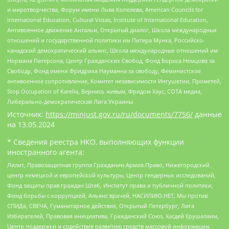
и миротворчества, Форум имени Льва Копелева, American Councils for
International Education, Cultural Vistas, Institute of International Education,
Антивоенное движение Антальи, Открытый диалог, Школа международных
отношений и государственной политики им Питера Мунка, Российско-
канадский демократический альянс, Школа международных отношений им
Нормана Патерсона, Центр Гражданских Свобод, Фонд Бориса Немцова за
Свободу, Фонд имени Фридриха Науманна за свободу, Феминистское
антивоенное сопротивление, Комитет независимости Ингушетии, Прометей,
Stop Occupation of Karelia, Вернись живым, Фридом Хаус, СОТА медиа,
Либерально-демократическая Лига Украины
Источник:
https://minjust.gov.ru/ru/documents/7756/
данные
на
13.05.2024
* Сведения реестра НКО, выполняющих функции
иностранного агента:
Лилит, Правозащитная группа Гражданин.Армия.Право, Нижегородский
центр немецкой и европейской культуры, Центр гендерных исследований,
Фонд защиты прав граждан Штаб, Институт права и публичной политики,
Фонд борьбы с коррупцией, Альянс врачей, НАСИЛИЮ.НЕТ, Мы против
СПИДа, СВЕЧА, Гуманитарное действие, Открытый Петербург, Лига
Избирателей, Правовая инициатива, Гражданский Союз, Хасдей Ерушалаим,
Центр поддержки и содействия развитию средств массовой информации,