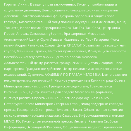
Горячая Линия, В защиту прав заключенных, Институт глобализации и
социальных движений, Центр социально-информационных инициатив
Действие, Благотворительный фонд охраны здоровья и защиты прав
граждан, Благотворительный фонд помощи осужденным и их семьям, Фонд
Тольятти, Новое время, Серебряная тайга, Так-Так-Так, Сова, центр Анна,
Проект Апрель, Самарская губерния, Эра здоровья, Мемориал,
Аналитический Центр Юрия Левады, Издательство Парк Гагарина, Фонд
имени Андрея Рылькова, Сфера, Центр СИБАЛЬТ, Уральская правозащитная
группа, Женщины Евразии, Институт прав человека, Фонд защиты гласности,
Российский исследовательский центр по правам человека,
Дальневосточный центр развития гражданских инициатив и социального
партнерства, Гражданское действие, Центр независимых социологических
исследований, Сутяжник, АКАДЕМИЯ ПО ПРАВАМ ЧЕЛОВЕКА, Центр развития
некоммерческих организаций, Частное учреждение в Калининграде Совета
Министров северных стран, Гражданское содействие, Трансперенси
Интернешнл-Р, Центр Защиты Прав Средств Массовой Информации,
Институт развития прессы - Сибирь, Частное учреждение в Санкт-
Петербурге Совета Министров Северных Стран, Фонд поддержки свободы
прессы, Гражданский контроль, Человек и Закон, Общественная комиссия
по сохранению наследия академика Сахарова, Информационное агентство
МЕМО. РУ, Институт региональной прессы, Институт Развития Свободы
Информации, Экозащита!-Женсовет, Общественный вердикт, Евразийская