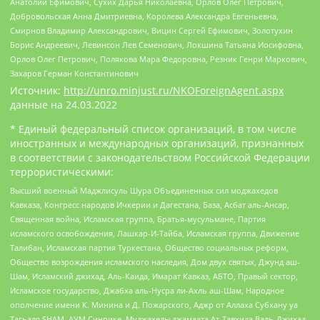
Анатолий Ефимович, Сухих Дарья Николаевна, Орлов Олег Петрович,
Добровольская Анна Дмитриевна, Королева Александра Евгеньевна,
Смирнов Владимир Александрович, Вицин Сергей Ефимович, Золотухин
Борис Андреевич, Левинсон Лев Семенович, Локшина Татьяна Иосифовна,
Орлов Олег Петрович, Полякова Мара Федоровна, Резник Генри Маркович,
Захаров Герман Константинович
Источник:
http://unro.minjust.ru/NKOForeignAgent.aspx
данные на
24.03.2022
* Единый федеральный список организаций, в том числе
иностранных и международных организаций, признанных
в соответствии с законодательством Российской Федерации
террористическими:
Высший военный Маджлисуль Шура Объединенных сил моджахедов
Кавказа, Конгресс народов Ичкерии и Дагестана, База, Асбат аль-Ансар,
Священная война, Исламская группа, Братья-мусульмане, Партия
исламского освобождения, Лашкар-И-Тайба, Исламская группа, Движение
Талибан, Исламская партия Туркестана, Общество социальных реформ,
Общество возрождения исламского наследия, Дом двух святых, Джунд аш-
Шам, Исламский джихад, Аль-Каида, Имарат Кавказ, АБТО, Правый сектор,
Исламское государство, Джабха аль-Нусра ли-Ахль аш-Шам, Народное
ополчение имени К. Минина и Д. Пожарского, Аджр от Аллаха Субхану уа
Тагьаля SHAM, АУМ Синрике, Муджахеды джамаата Ат-Тавхида Валь-Джихад,