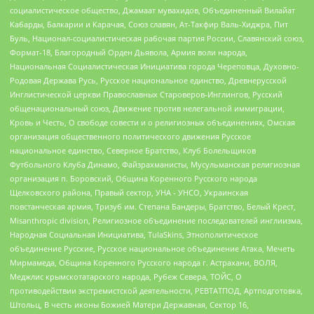
социалистическое общество, Джамаат мувахидов, Объединенный Вилайат
Кабарды, Балкарии и Карачая, Союз славян, Ат-Такфир Валь-Хиджра, Пит
Буль, Национал-социалистическая рабочая партия России, Славянский союз,
Формат-18, Благородный Орден Дьявола, Армия воли народа,
Национальная Социалистическая Инициатива города Череповца, Духовно-
Родовая Держава Русь, Русское национальное единство, Древнерусской
Инглистической церкви Православных Староверов-Инглингов, Русский
общенациональный союз, Движение против нелегальной иммиграции,
Кровь и Честь, О свободе совести и о религиозных объединениях, Омская
организация общественного политического движения Русское
национальное единство, Северное Братство, Клуб Болельщиков
Футбольного Клуба Динамо, Файзрахманисты, Мусульманская религиозная
организация п. Боровский, Община Коренного Русского народа
Щелковского района, Правый сектор, УНА - УНСО, Украинская
повстанческая армия, Тризуб им. Степана Бандеры, Братство, Белый Крест,
Misanthropic division, Религиозное объединение последователей инглиизма,
Народная Социальная Инициатива, TulaSkins, Этнополитическое
объединение Русские, Русское национальное объединение Атака, Мечеть
Мирмамеда, Община Коренного Русского народа г. Астрахани, ВОЛЯ,
Меджлис крымскотатарского народа, Рубеж Севера, ТОЙС, О
противодействии экстремистской деятельности, РЕВТАТПОД, Артподготовка,
Штольц, В честь иконы Божией Матери Державная, Сектор 16,