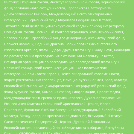
Институт, Открытая Россия, Институт современной России, Черноморский
фонд регионального сотрудничества, Европейская Платформа за
Демократические Выборы, Международный центр электоральных
исследований, Германский фонд Маршалла Соединенных Штатов,
Тихоокеанский центр защиты окружающей среды и природных ресурсов,
Свободная Россия, Всемирный конгресс украинцев, Атлантический совет,
Человек в беде, Европейский фонд за демократию, Джеймстаунский фонд,
Прожект Хармони, Родники дракона, Врачи против насильственного
извлечения органов, Фалунь Дафа, Друзья Фалуньгун, Фалуньгун, Коалиция
по расследованию преследования в отношении Фалуньгун в Китае,
Всемирная организация по расследованию преследований Фалуньгун,
Пражский гражданский центр, Ассоциация школ политических
исследований при Совете Европы, Центр либеральной современности,
Форум русскоязычных европейцев, Немецко-русский обмен, Бард колледж,
Европейский выбор, Фонд Ходорковского, Оксфордский российский фонд,
Фонд Будущее России, Компания свободы информации, Проект Медиа,
Международное партнерство за права человека, Духовное Управление
Евангельских Христиан Украинской Христианской Церкви, Новое
Поколение, Духовное Учебное Заведение Международный Библейский
Колледж, Международное христианское движение, Всемирный Институт
Саентологических Предприятий, Церковь Духовной Технологии,
Европейская сеть организаций по наблюдению за выборами, Республика
Польша, СВОБОДНЫЙ ИДЕЛЬ-УРАЛ, Ассоциация развития журналистики,