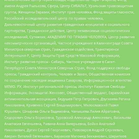
имени Андрея Рылькова, Сфера, Центр СИБАЛЬТ, Уральская правозащитная
группа, Женщины Евразии, Институт прав человека, Фонд защиты гласности,
Российский исследовательский центр по правам человека,
Дальневосточный центр развития гражданских инициатив и социального
партнерства, Гражданское действие, Центр независимых социологических
исследований, Сутяжник, АКАДЕМИЯ ПО ПРАВАМ ЧЕЛОВЕКА, Центр развития
некоммерческих организаций, Частное учреждение в Калининграде Совета
Министров северных стран, Гражданское содействие, Трансперенси
Интернешнл-Р, Центр Защиты Прав Средств Массовой Информации,
Институт развития прессы - Сибирь, Частное учреждение в Санкт-
Петербурге Совета Министров Северных Стран, Фонд поддержки свободы
прессы, Гражданский контроль, Человек и Закон, Общественная комиссия
по сохранению наследия академика Сахарова, Информационное агентство
МЕМО. РУ, Институт региональной прессы, Институт Развития Свободы
Информации, Экозащита!-Женсовет, Общественный вердикт, Евразийская
антимонопольная ассоциация, Бедушев Петр Петрович, Дзугкоева Регина
Николаевна, Кривенко Сергей Владимирович, Милославский Павел
Юрьевич, Шнырова Ольга Вадимовна, Чанышева Лилия Айратовна,
Сидорович Ольга Борисовна, Туровский Александр Алексеевич, Васильева
Анастасия Евгеньевна, Ривина Анна Валерьевна, Бойко Анатолий
Николаевич, Дугин Сергей Георгиевич, Пивоваров Андрей Сергеевич,
Аверин Виталий Евгеньевич, Барахоев Магомед Бекханович, Шарипков