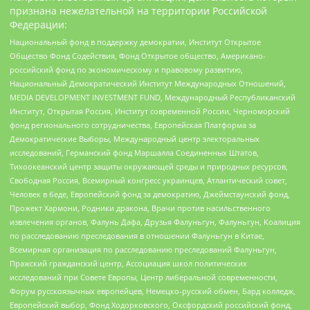
признана нежелательной на территории Российской
Федерации:
Национальный фонд в поддержку демократии, Институт Открытое
Общество Фонд Содействия, Фонд Открытое общество, Американо-
российский фонд по экономическому и правовому развитию,
Национальный Демократический Институт Международных Отношений,
MEDIA DEVELOPMENT INVESTMENT FUND, Международный Республиканский
Институт, Открытая Россия, Институт современной России, Черноморский
фонд регионального сотрудничества, Европейская Платформа за
Демократические Выборы, Международный центр электоральных
исследований, Германский фонд Маршалла Соединенных Штатов,
Тихоокеанский центр защиты окружающей среды и природных ресурсов,
Свободная Россия, Всемирный конгресс украинцев, Атлантический совет,
Человек в беде, Европейский фонд за демократию, Джеймстаунский фонд,
Прожект Хармони, Родники дракона, Врачи против насильственного
извлечения органов, Фалунь Дафа, Друзья Фалуньгун, Фалуньгун, Коалиция
по расследованию преследования в отношении Фалуньгун в Китае,
Всемирная организация по расследованию преследований Фалуньгун,
Пражский гражданский центр, Ассоциация школ политических
исследований при Совете Европы, Центр либеральной современности,
Форум русскоязычных европейцев, Немецко-русский обмен, Бард колледж,
Европейский выбор, Фонд Ходорковского, Оксфордский российский фонд,