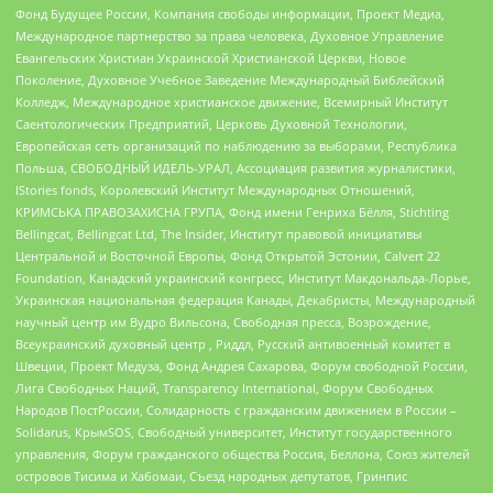
Фонд Будущее России, Компания свободы информации, Проект Медиа,
Международное партнерство за права человека, Духовное Управление
Евангельских Христиан Украинской Христианской Церкви, Новое
Поколение, Духовное Учебное Заведение Международный Библейский
Колледж, Международное христианское движение, Всемирный Институт
Саентологических Предприятий, Церковь Духовной Технологии,
Европейская сеть организаций по наблюдению за выборами, Республика
Польша, СВОБОДНЫЙ ИДЕЛЬ-УРАЛ, Ассоциация развития журналистики,
IStories fonds, Королевский Институт Международных Отношений,
КРИМСЬКА ПРАВОЗАХИСНА ГРУПА, Фонд имени Генриха Бёлля, Stichting
Bellingcat, Bellingcat Ltd, The Insider, Институт правовой инициативы
Центральной и Восточной Европы, Фонд Открытой Эстонии, Calvert 22
Foundation, Канадский украинский конгресс, Институт Макдональда-Лорье,
Украинская национальная федерация Канады, Декабристы, Международный
научный центр им Вудро Вильсона, Свободная пресса, Возрождение,
Всеукраинский духовный центр , Риддл, Русский антивоенный комитет в
Швеции, Проект Медуза, Фонд Андрея Сахарова, Форум свободной России,
Лига Свободных Наций, Transparеncy International, Форум Свободных
Народов ПостРоссии, Солидарность с гражданским движением в России –
Solidarus, КрымSOS, Свободный университет, Институт государственного
управления, Форум гражданского общества Россия, Беллона, Союз жителей
островов Тисима и Хабомаи, Съезд народных депутатов, Гринпис