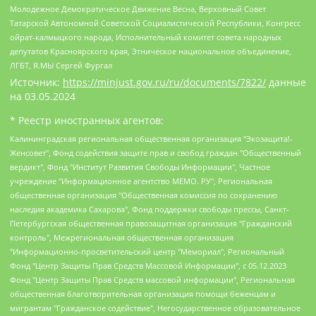
Молодежное Демократическое Движение Весна, Верховный Совет
Татарской Автономной Советской Социалистической Республики, Конгресс
ойрат-калмыцкого народа, Исполнительный комитет совета народных
депутатов Красноярского края, Этническое национальное объединение,
ЛГБТ, Я.МЫ Сергей Фургал
Источник:
https://minjust.gov.ru/ru/documents/7822/
данные
на
03.05.2024
* Реестр иностранных агентов:
Калининградская региональная общественная организация "Экозащита!-Женсовет", Фонд содействия защите прав и свобод граждан "Общественный вердикт", Фонд "Институт Развития Свободы Информации", Частное учреждение "Информационное агентство МЕМО. РУ", Региональная общественная организация "Общественная комиссия по сохранению наследия академика Сахарова", Фонд поддержки свободы прессы, Санкт-Петербургская общественная правозащитная организация "Гражданский контроль", Межрегиональная общественная организация "Информационно-просветительский центр "Мемориал", Региональный Фонд "Центр Защиты Прав Средств Массовой Информации", с 05.12.2023 Фонд "Центр Защиты Прав Средств массовой информации", Региональная общественная благотворительная организация помощи беженцам и мигрантам "Гражданское содействие", Негосударственное образовательное учреждение дополнительного профессионального образования (повышение квалификации) специалистов "АКАДЕМИЯ ПО ПРАВАМ ЧЕЛОВЕКА", Свердловская региональная общественная организация "Сутяжник", Автономная некоммерческая организация "Центр независимых социологических исследований", Союз общественных объединений "Российский исследовательский центр по правам человека", Региональное общественное учреждение научно-информационный центр "МЕМОРИАЛ", Некоммерческая организация "Фонд защиты гласности", Автономная некоммерческая организация "Институт прав человека", Городская общественная организация "Екатеринбургское общество "МЕМОРИАЛ", Городская общественная организация "Рязанское историко-просветительское и правозащитное общество "Мемориал" (Рязанский Мемориал), Челябинский региональный орган общественной самодеятельности – женское общественное объединение "Женщины Евразии", Челябинский региональный орган общественной самодеятельности "Уральская правозащитная группа", Фонд содействия защите здоровья и социальной справедливости имени Андрея Рылькова, Автономная Некоммерческая Организация "Аналитический Центр Юрия Левады", Автономная некоммерческая организация социальной поддержки населения "Проект Апрель", Региональная общественная организация помощи женщинам и детям, находящимся в кризисной ситуации "Информационно-методический центр "Анна", Фонд содействия развитию массовых коммуникаций и правовому просвещению "Так-так-Так", Фонд содействия устойчивому развитию "Серебряная тайга", Свердловский региональный общественный фонд социальных проектов "Новое время", "Idel.Реалии", Кавказ.Реалии, Крым.Реалии, Телеканал Настоящее Время, Татаро-башкирская служба Радио Свобода (Azatliq Radiosi), Радио Свободная Европа/Радио Свобода (PCE/PC), "Сибирь.Реалии", "Фактограф", Благотворительный фонд помощи осужденным и их семьям, Автономная некоммерческая организация "Институт глобализации и социальных движений", Фонд "В защиту прав заключенных", Частное учреждение "Центр поддержки и содействия развитию средств массовой информации", Пензенский региональный общественный благотворительный фонд "Гражданский союз", "Север.Реалии", Некоммерческая организация Фонд "Правовая инициатива", Общество с ограниченной ответственностью "Радио Свободная Европа/Радио Свобода", Чешское информационное агентство "MEDIUM-ORIENT", Красноярская региональная общественная организация "Мы против СПИДа", Камалягин Денис Николаевич, Маркелов Сергей Евгеньевич, Пономарев Лев Александрович, Савицкая Людмила Алексеевна, Автономная некоммерческая организация "Центр по работе с проблемой насилия "НАСИЛИЮ.НЕТ", Межрегиональный профессиональный союз работников здравоохранения "Альянс врачей", Юридическое лицо, зарегистрированное в Латвийской Республике, SIA "Medusa Project" (регистрационный номер 40103797863, дата регистрации 10.06.2014), Некоммерческая организация "Фонд по борьбе с коррупцией", Автономная некоммерческая организация "Институт права и публичной политики", Баданин Роман Сергеевич, Гликин Максим Александрович, Железнова Мария Михайловна, Лукьянова Юлия Сергеевна, Маетная Елизавета Витальевна, Маняхин Петр Борисович, Чуракова Ольга Владимировна, Ярош Юлия Петровна, Юридическое лицо "The Insider SIA", зарегистрированное в Риге, Латвийская Республика (дата регистрации 26.06.2015), являющееся администратором доменного имени интернет-издания "The Insider SIA", https://theins.ru, Постернак Алексей Евгеньевич, Рубин Михаил Аркадьевич, Анин Роман Александрович, Юридическое лицо Istories fonds, зарегистрированное в Латвийской Республике (регистрационный номер 50008295751, дата регистрации 24.02.2020), Великовский Дмитрий Александрович, Долинина Ирина Николаевна, Мароховская Алеся Алексеевна, Шлейнов Роман Юрьевич, Шмагун Олеся Валентиновна, Общество с ограниченной ответственностью "Альтаир 2021", Общество с ограниченной ответственностью "Вега 2021", Общество с ограниченной ответственностью "Главный редактор 2021", Общество с ограниченной ответственностью "Ромашки монолит", Важенков Артем Валерьевич, Ивановская областная общественная организация "Центр гендерных исследований", Гурман Юрий Альбертович, Медиапроект "ОВД-Инфо", Егоров Владимир Владимирович, Жилинский Владимир Александрович, Общество с ограниченной ответственностью "ЗП", Иванова София Юрьевна, Карезина Инна Павловна, Кильтау Екатерина Викторовна, Петров Алексей Викторович, Пискунов Сергей Евгеньевич, Смирнов Сергей Сергеевич, Тихонов Михаил Сергеевич, Общество с ограниченной ответственностью "ЖУРНАЛИСТ-ИНОСТРАННЫЙ АГЕНТ", Арапова Галина Юрьевна, Вольтская Татьяна Анатольевна, Американская компания "Mason G.E.S. Anonymous Foundation" (США), являющаяся владельцем интернет-издания https://mnews.world/, Компания "Stichting Bellingcat", зарегистрированная в Нидерландах (дата регистрации 11.07.2018), Захаров Андрей Вячеславович, Клепиковская Екатерина Дмитриевна, Общество с ограниченной ответственностью "МЕМО", Перл Роман Александрович, Симонов Евгений Алексеевич, Соловьева Елена Анатольевна, Сотников Даниил Владимирович, Сурначева Елизавета Дмитриевна, Автономная некоммерческая организация по защите прав человека и информированию населения "Якутия – Наше Мнение", Общество с ограниченной ответственностью "Москоу диджитал медиа", с 26.01.2023 Общество с ограниченной ответственностью "Чайка Белые сады", Ветошкина Валерия Валерьевна, Заговора Максим Александрович, Межрегиональное общественное движение "Российская ЛГБТ - сеть", Оленичев Максим Владимирович, Павлов Иван Юрьевич, Скворцова Елена Сергеевна, Общество с ограниченной ответственностью "Как бы инагент", Кочетков Игорь Викторович, Общество с ограниченной ответственностью "Честные выборы", Еланчик Олег Александрович, Общество с ограниченной ответственностью "Нобелевский призыв", Гималова Регина Эмилевна, Григорьев Андрей Валерьевич, Григорьева Алина Александровна, Ассоциация по содействию защите прав призывников, альтернативнослужащих и военнослужащих "Правозащитная группа "Гражданин.Армия.Право", Хисамова Регина Фаритовна, Автономная некоммерческая организация по реализации социально-правовых программ "Лилит", Дальневосточное общественное движение "Маяк", Санкт-Петербургская ЛГБТ-инициативная группа "Выход", Инициативная группа ЛГБТ+ "Реверс", Алексеев Андрей Викторович, Бекбулатова Таисия Львовна, Беляев Иван Михайлович, Владыкина Елена Сергеевна, Гельман Марат Александрович, Никульшина Вероника Юрьевна, Толоконникова Надежда Андреевна, Шендерович Виктор Анатольевич, Общество с ограниченной ответственностью "Данное сообщение", Общество с ограниченной ответственностью Издательский дом "Новая глава", Айнбиндер Александра Александровна, Московский комьюнити-центр для ЛГБТ+инициатив, Благотворительный фонд развития филантропии, Deutsche Welle (Германия, Kurt-Schumacher-Strasse 3, 53113 Bonn), Борзунова Мария Михайловна, Воробьев Виктор Викторович, Голубева Анна Львовна, Константинова Алла Михайловна, Малкова Ирина Владимировна, Мурадов Мурад Абдулгалимович, Осетинская Елизавета Николаевна, Понасенков Евгений Николаевич, Ганапольский Матвей Юрьевич, Киселев Евгений Алексеевич, Борухович Ирина Григорьевна, Дремин Иван Тимофеевич, Дубровский Дмитрий Викторович, Красноярская региональная общественная организация поддержки и развития альтернативных образовательных технологий и межкультурных коммуникаций "ИНТЕРРА", Маяковская Екатерина Алексеевна, Фейгин Марк Захарович, Филимонов Андрей Викторович, Дзугкоева Регина Николаевна, Доброхотов Роман Александрович, Дудь Юрий Александрович, Елкин Сергей Владимирович, Кругликов Кирилл Игоревич, Сабунаева Мария Леонидовна, Семенов Алексей Владимирович, Шаинян Карен Багратович, Шульман Екатерина Михайловна, Асафьев Артур Валерьевич, Вахштайн Виктор Семенович, Венедиктов Алексей Алексеевич, Лушникова Екатерина Евгеньевна, Волков Леонид Михайлович, Невзоров Александр Глебович, Пархоменко Сергей Борисович, Сироткин Ярослав Николаевич, Кара-Мурза Владимир Владимирович, Баранова Наталья Владимировна, Гозман Леонид Яковлевич, Кагарлицкий Борис Юльевич, Климарев Михаил Валерьевич, Милов Владимир Станиславович, Автономная некоммерческая организация Краснодарский центр современного искусства "Типография", Моргенштерн Алишер Тагирович, Соболь Любовь Эдуардовна, Общество с ограниченной ответственностью "ЛИЗА НОРМ", Каспаров Гарри Кимович, Ходорковский Михаил Борисович, Общество с ограниченной ответственностью "Апрельские тезисы", Данилович Ирина Брониславовна, Кашин Олег Владимирович, Петров Николай Владимирович, Пивоваров Алексей Владимирович, Соколов Михаил Владимирович, Цветкова Юлия Владимировна, Чичваркин Евгений Александрович, Комитет против пыток/Команда против пыток, Общество с ограниченной ответственностью "Первый научный", Общество с ограниченной ответственностью "Вертолет и ко", Белоцерковская Вероника Борисовна, Кац Максим Евгеньевич, Лазарева Татьяна Юрьевна, Шаведдинов Руслан Табризович, Яшин Илья Валерьевич, Общество с ограниченной ответственностью "Иноагент ААВ", Алешковский Дмитрий Петрович, Альбац Евгения Марковна, Быков Дмитрий Львович, Галямина Юлия Евгеньевна, Лойко Сергей Леонидович, Мартынов Кирилл Константинович, Медведев Сергей Александрович, Крашенинников Федор Геннадиевич, Гордеева Катерина Вл