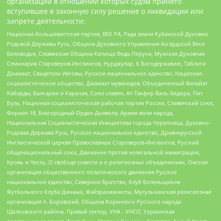
организаций в отношении которых судом принято
вступившее в законную силу решение о ликвидации или
запрете деятельности:
Национал-большевистская партия, ВЕК РА, Рада земли Кубанской Духовно
Родовой Державы Русь, Община Духовного Управления Асгардской Веси
Беловодья, Славянская Община Капища Веды Перуна, Мужская Духовная
Семинария Староверов-Инглингов, Нурджулар, К Богодержавию, Таблиги
Джамаат, Свидетели Иеговы, Русское национальное единство, Национал-
социалистическое общество, Джамаат мувахидов, Объединенный Вилайат
Кабарды, Балкарии и Карачая, Союз славян, Ат-Такфир Валь-Хиджра, Пит
Буль, Национал-социалистическая рабочая партия России, Славянский союз,
Формат-18, Благородный Орден Дьявола, Армия воли народа,
Национальная Социалистическая Инициатива города Череповца, Духовно-
Родовая Держава Русь, Русское национальное единство, Древнерусской
Инглистической церкви Православных Староверов-Инглингов, Русский
общенациональный союз, Движение против нелегальной иммиграции,
Кровь и Честь, О свободе совести и о религиозных объединениях, Омская
организация общественного политического движения Русское
национальное единство, Северное Братство, Клуб Болельщиков
Футбольного Клуба Динамо, Файзрахманисты, Мусульманская религиозная
организация п. Боровский, Община Коренного Русского народа
Щелковского района, Правый сектор, УНА - УНСО, Украинская