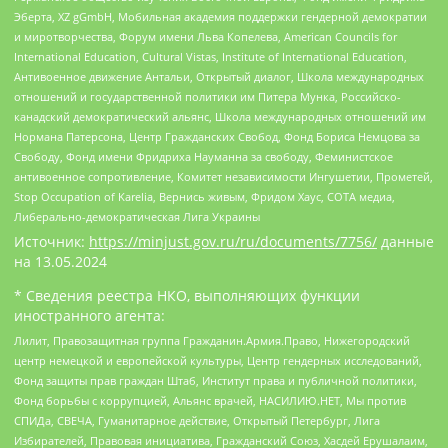
Эберта, XZ gGmbH, Мобильная академия поддержки гендерной демократии
и миротворчества, Форум имени Льва Копелева, American Councils for
International Education, Cultural Vistas, Institute of International Education,
Антивоенное движение Антальи, Открытый диалог, Школа международных
отношений и государственной политики им Питера Мунка, Российско-
канадский демократический альянс, Школа международных отношений им
Нормана Патерсона, Центр Гражданских Свобод, Фонд Бориса Немцова за
Свободу, Фонд имени Фридриха Науманна за свободу, Феминистское
антивоенное сопротивление, Комитет независимости Ингушетии, Прометей,
Stop Occupation of Karelia, Вернись живым, Фридом Хаус, СОТА медиа,
Либерально-демократическая Лига Украины
Источник:
https://minjust.gov.ru/ru/documents/7756/
данные
на
13.05.2024
* Сведения реестра НКО, выполняющих функции
иностранного агента:
Лилит, Правозащитная группа Гражданин.Армия.Право, Нижегородский
центр немецкой и европейской культуры, Центр гендерных исследований,
Фонд защиты прав граждан Штаб, Институт права и публичной политики,
Фонд борьбы с коррупцией, Альянс врачей, НАСИЛИЮ.НЕТ, Мы против
СПИДа, СВЕЧА, Гуманитарное действие, Открытый Петербург, Лига
Избирателей, Правовая инициатива, Гражданский Союз, Хасдей Ерушалаим,