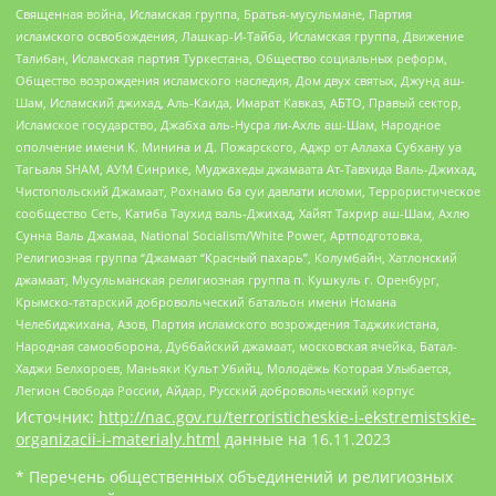
Священная война, Исламская группа, Братья-мусульмане, Партия
исламского освобождения, Лашкар-И-Тайба, Исламская группа, Движение
Талибан, Исламская партия Туркестана, Общество социальных реформ,
Общество возрождения исламского наследия, Дом двух святых, Джунд аш-
Шам, Исламский джихад, Аль-Каида, Имарат Кавказ, АБТО, Правый сектор,
Исламское государство, Джабха аль-Нусра ли-Ахль аш-Шам, Народное
ополчение имени К. Минина и Д. Пожарского, Аджр от Аллаха Субхану уа
Тагьаля SHAM, АУМ Синрике, Муджахеды джамаата Ат-Тавхида Валь-Джихад,
Чистопольский Джамаат, Рохнамо ба суи давлати исломи, Террористическое
сообщество Сеть, Катиба Таухид валь-Джихад, Хайят Тахрир аш-Шам, Ахлю
Сунна Валь Джамаа, National Socialism/White Power, Артподготовка,
Религиозная группа “Джамаат “Красный пахарь”, Колумбайн, Хатлонский
джамаат, Мусульманская религиозная группа п. Кушкуль г. Оренбург,
Крымско-татарский добровольческий батальон имени Номана
Челебиджихана, Азов, Партия исламского возрождения Таджикистана,
Народная самооборона, Дуббайский джамаат, московская ячейка, Батал-
Хаджи Белхороев, Маньяки Культ Убийц, Молодёжь Которая Улыбается,
Легион Свобода России, Айдар, Русский добровольческий корпус
Источник:
http://nac.gov.ru/terroristicheskie-i-ekstremistskie-
organizacii-i-materialy.html
данные на
16.11.2023
* Перечень общественных объединений и религиозных