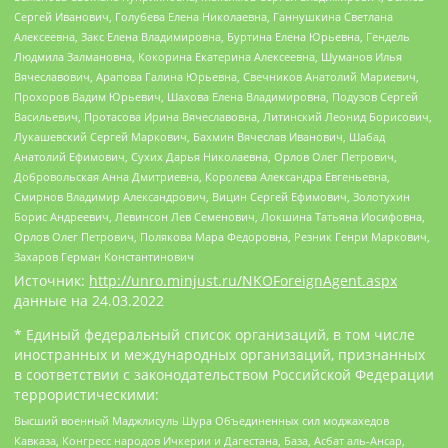
Сергей Иванович, Голубева Елена Николаевна, Ганнушкина Светлана
Алексеевна, Закс Елена Владимировна, Буртина Елена Юрьевна, Гендель
Людмила Залмановна, Кокорина Екатерина Алексеевна, Шуманов Илья
Вячеславович, Арапова Галина Юрьевна, Свечников Анатолий Мариевич,
Прохоров Вадим Юрьевич, Шахова Елена Владимировна, Подузов Сергей
Васильевич, Протасова Ирина Вячеславовна, Литинский Леонид Борисович,
Лукашевский Сергей Маркович, Бахмин Вячеслав Иванович, Шабад
Анатолий Ефимович, Сухих Дарья Николаевна, Орлов Олег Петрович,
Добровольская Анна Дмитриевна, Королева Александра Евгеньевна,
Смирнов Владимир Александрович, Вицин Сергей Ефимович, Золотухин
Борис Андреевич, Левинсон Лев Семенович, Локшина Татьяна Иосифовна,
Орлов Олег Петрович, Полякова Мара Федоровна, Резник Генри Маркович,
Захаров Герман Константинович
Источник:
http://unro.minjust.ru/NKOForeignAgent.aspx
данные на
24.03.2022
* Единый федеральный список организаций, в том числе
иностранных и международных организаций, признанных
в соответствии с законодательством Российской Федерации
террористическими:
Высший военный Маджлисуль Шура Объединенных сил моджахедов
Кавказа, Конгресс народов Ичкерии и Дагестана, База, Асбат аль-Ансар,