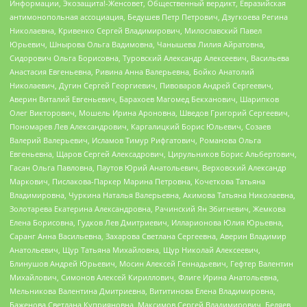
Информации, Экозащита!-Женсовет, Общественный вердикт, Евразийская
антимонопольная ассоциация, Бедушев Петр Петрович, Дзугкоева Регина
Николаевна, Кривенко Сергей Владимирович, Милославский Павел
Юрьевич, Шнырова Ольга Вадимовна, Чанышева Лилия Айратовна,
Сидорович Ольга Борисовна, Туровский Александр Алексеевич, Васильева
Анастасия Евгеньевна, Ривина Анна Валерьевна, Бойко Анатолий
Николаевич, Дугин Сергей Георгиевич, Пивоваров Андрей Сергеевич,
Аверин Виталий Евгеньевич, Барахоев Магомед Бекханович, Шарипков
Олег Викторович, Мошель Ирина Ароновна, Шведов Григорий Сергеевич,
Пономарев Лев Александрович, Каргалицкий Борис Юльевич, Созаев
Валерий Валерьевич, Исламов Тимур Рифгатович, Романова Ольга
Евгеньевна, Щаров Сергей Алексадрович, Цирульников Борис Альбертович,
Гасан Ольга Павловна, Паутов Юрий Анатольевич, Верховский Александр
Маркович, Пислакова-Паркер Марина Петровна, Кочеткова Татьяна
Владимировна, Чуркина Наталья Валерьевна, Акимова Татьяна Николаевна,
Золотарева Екатерина Александровна, Рачинский Ян Збигневич, Жемкова
Елена Борисовна, Гудков Лев Дмитриевич, Илларионова Юлия Юрьевна,
Саранг Анна Васильевна, Захарова Светлана Сергеевна, Аверин Владимир
Анатольевич, Щур Татьяна Михайловна, Щур Николай Алексеевич,
Блинушов Андрей Юрьевич, Мосин Алексей Геннадьевич, Гефтер Валентин
Михайлович, Симонов Алексей Кириллович, Флиге Ирина Анатольевна,
Мельникова Валентина Дмитриевна, Вититинова Елена Владимировна,
Баженова Светлана Куприяновна, Максимов Сергей Владимирович, Беляев