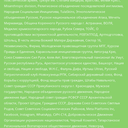
повстанческая армия, Тризуб им. Степана Бандеры, Братство, Белый Крест,
Misanthropic division, Религиозное объединение последователей инглиизма,
Народная Социальная Инициатива, TulaSkins, Этнополитическое
объединение Русские, Русское национальное объединение Атака, Мечеть
Мирмамеда, Община Коренного Русского народа г. Астрахани, ВОЛЯ,
Меджлис крымскотатарского народа, Рубеж Севера, ТОЙС, О
противодействии экстремистской деятельности, РЕВТАТПОД, Артподготовка,
Штольц, В честь иконы Божией Матери Державная, Сектор 16,
Независимость, Фирма, Молодежная правозащитная группа МПГ, Курсом
Правды и Единения, Каракольская инициативная группа, Автоград Крю,
Союз Славянских Сил Руси, Алля-Аят, Благотворительный пансионат Ак Умут,
Русская республика Русь, Арестантское уголовное единство, Башкорт, Нация
и свобода, Нация и свобода, W.H.С., Фалунь Дафа, Иртыш Ultras, Русский
Патриотический клуб-Новокузнецк/РПК, Сибирский державный союз, Фонд
борьбы с коррупцией, Фонд защиты прав граждан, Штабы Навального,
Совет граждан СССР Прикубанского округа г. Краснодара, Мужское
государство, Народное объединение русского движения, Народное
движение Адат, Народный совет граждан РСФСР СССР Архангельской
области, Проект Штурм, Граждане СССР, Держава Союз Советских Светлых
Родов, Совет Советских Социалистических Районов, Meta Platforms Inc,
Facebook, Instagram, WhatsApp, СИЧ-С14, Добровольческое Движение
Организации украинских националистов, Черный Комитет, Татарстанское
Региональное Всетатарское общественное движение, Невоград,