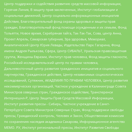
Центр поддержки и содействия развитию средств массовой информации,
Горячая Линия, В защиту прав заключенных, Институт глобализации и
социальных движений, Центр социально-информационных инициатив
Действие, Благотворительный фонд охраны здоровья и защиты прав
граждан, Благотворительный фонд помощи осужденным и их семьям, Фонд
Тольятти, Новое время, Серебряная тайга, Так-Так-Так, Сова, центр Анна,
Проект Апрель, Самарская губерния, Эра здоровья, Мемориал,
Аналитический Центр Юрия Левады, Издательство Парк Гагарина, Фонд
имени Андрея Рылькова, Сфера, Центр СИБАЛЬТ, Уральская правозащитная
группа, Женщины Евразии, Институт прав человека, Фонд защиты гласности,
Российский исследовательский центр по правам человека,
Дальневосточный центр развития гражданских инициатив и социального
партнерства, Гражданское действие, Центр независимых социологических
исследований, Сутяжник, АКАДЕМИЯ ПО ПРАВАМ ЧЕЛОВЕКА, Центр развития
некоммерческих организаций, Частное учреждение в Калининграде Совета
Министров северных стран, Гражданское содействие, Трансперенси
Интернешнл-Р, Центр Защиты Прав Средств Массовой Информации,
Институт развития прессы - Сибирь, Частное учреждение в Санкт-
Петербурге Совета Министров Северных Стран, Фонд поддержки свободы
прессы, Гражданский контроль, Человек и Закон, Общественная комиссия
по сохранению наследия академика Сахарова, Информационное агентство
МЕМО. РУ, Институт региональной прессы, Институт Развития Свободы