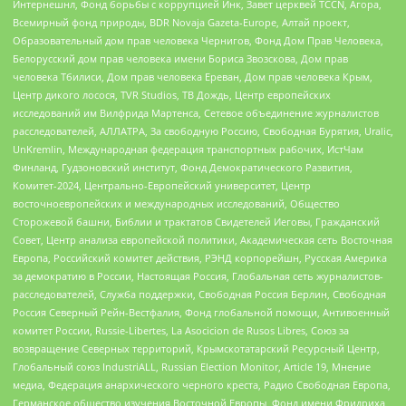
Интернешнл, Фонд борьбы с коррупцией Инк, Завет церквей TCCN, Агора,
Всемирный фонд природы, BDR Novaja Gazeta-Europe, Алтай проект,
Образовательный дом прав человека Чернигов, Фонд Дом Прав Человека,
Белорусский дом прав человека имени Бориса Звозскова, Дом прав
человека Тбилиси, Дом прав человека Ереван, Дом прав человека Крым,
Центр дикого лосося, TVR Studios, ТВ Дождь, Центр европейских
исследований им Вилфрида Мартенса, Сетевое объединение журналистов
расследователей, АЛЛАТРА, За свободную Россию, Свободная Бурятия, Uralic,
UnKremlin, Международная федерация транспортных рабочих, ИстЧам
Финланд, Гудзоновский институт, Фонд Демократического Развития,
Комитет-2024, Центрально-Европейский университет, Центр
восточноевропейских и международных исследований, Общество
Сторожевой башни, Библии и трактатов Свидетелей Иеговы, Гражданский
Совет, Центр анализа европейской политики, Академическая сеть Восточная
Европа, Российский комитет действия, РЭНД корпорейшн, Русская Америка
за демократию в России, Настоящая Россия, Глобальная сеть журналистов-
расследователей, Служба поддержки, Свободная Россия Берлин, Свободная
Россия Северный Рейн-Вестфалия, Фонд глобальной помощи, Антивоенный
комитет России, Russie-Libertes, La Asocicion de Rusos Libres, Союз за
возвращение Северных территорий, Крымскотатарский Ресурсный Центр,
Глобальный союз IndustriALL, Russian Election Monitor, Article 19, Мнение
медиа, Федерация анархического черного креста, Радио Свободная Европа,
Германское общество изучения Восточной Европы, Фонд имени Фридриха