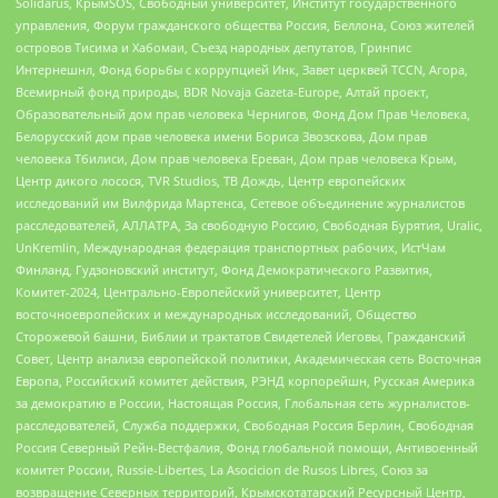
Solidarus, КрымSOS, Свободный университет, Институт государственного
управления, Форум гражданского общества Россия, Беллона, Союз жителей
островов Тисима и Хабомаи, Съезд народных депутатов, Гринпис
Интернешнл, Фонд борьбы с коррупцией Инк, Завет церквей TCCN, Агора,
Всемирный фонд природы, BDR Novaja Gazeta-Europe, Алтай проект,
Образовательный дом прав человека Чернигов, Фонд Дом Прав Человека,
Белорусский дом прав человека имени Бориса Звозскова, Дом прав
человека Тбилиси, Дом прав человека Ереван, Дом прав человека Крым,
Центр дикого лосося, TVR Studios, ТВ Дождь, Центр европейских
исследований им Вилфрида Мартенса, Сетевое объединение журналистов
расследователей, АЛЛАТРА, За свободную Россию, Свободная Бурятия, Uralic,
UnKremlin, Международная федерация транспортных рабочих, ИстЧам
Финланд, Гудзоновский институт, Фонд Демократического Развития,
Комитет-2024, Центрально-Европейский университет, Центр
восточноевропейских и международных исследований, Общество
Сторожевой башни, Библии и трактатов Свидетелей Иеговы, Гражданский
Совет, Центр анализа европейской политики, Академическая сеть Восточная
Европа, Российский комитет действия, РЭНД корпорейшн, Русская Америка
за демократию в России, Настоящая Россия, Глобальная сеть журналистов-
расследователей, Служба поддержки, Свободная Россия Берлин, Свободная
Россия Северный Рейн-Вестфалия, Фонд глобальной помощи, Антивоенный
комитет России, Russie-Libertes, La Asocicion de Rusos Libres, Союз за
возвращение Северных территорий, Крымскотатарский Ресурсный Центр,