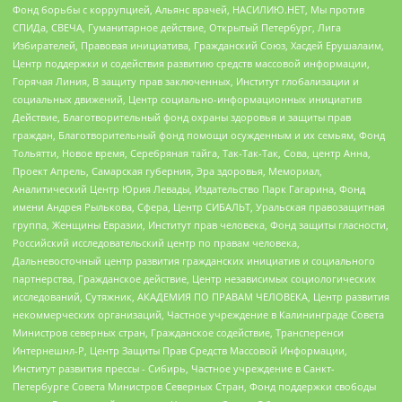
Фонд борьбы с коррупцией, Альянс врачей, НАСИЛИЮ.НЕТ, Мы против
СПИДа, СВЕЧА, Гуманитарное действие, Открытый Петербург, Лига
Избирателей, Правовая инициатива, Гражданский Союз, Хасдей Ерушалаим,
Центр поддержки и содействия развитию средств массовой информации,
Горячая Линия, В защиту прав заключенных, Институт глобализации и
социальных движений, Центр социально-информационных инициатив
Действие, Благотворительный фонд охраны здоровья и защиты прав
граждан, Благотворительный фонд помощи осужденным и их семьям, Фонд
Тольятти, Новое время, Серебряная тайга, Так-Так-Так, Сова, центр Анна,
Проект Апрель, Самарская губерния, Эра здоровья, Мемориал,
Аналитический Центр Юрия Левады, Издательство Парк Гагарина, Фонд
имени Андрея Рылькова, Сфера, Центр СИБАЛЬТ, Уральская правозащитная
группа, Женщины Евразии, Институт прав человека, Фонд защиты гласности,
Российский исследовательский центр по правам человека,
Дальневосточный центр развития гражданских инициатив и социального
партнерства, Гражданское действие, Центр независимых социологических
исследований, Сутяжник, АКАДЕМИЯ ПО ПРАВАМ ЧЕЛОВЕКА, Центр развития
некоммерческих организаций, Частное учреждение в Калининграде Совета
Министров северных стран, Гражданское содействие, Трансперенси
Интернешнл-Р, Центр Защиты Прав Средств Массовой Информации,
Институт развития прессы - Сибирь, Частное учреждение в Санкт-
Петербурге Совета Министров Северных Стран, Фонд поддержки свободы