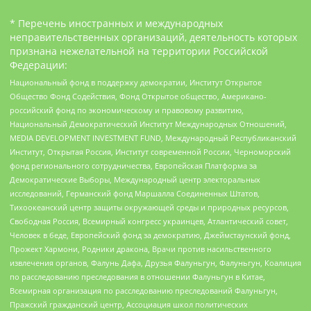
* Перечень иностранных и международных
неправительственных организаций, деятельность которых
признана нежелательной на территории Российской
Федерации:
Национальный фонд в поддержку демократии, Институт Открытое
Общество Фонд Содействия, Фонд Открытое общество, Американо-
российский фонд по экономическому и правовому развитию,
Национальный Демократический Институт Международных Отношений,
MEDIA DEVELOPMENT INVESTMENT FUND, Международный Республиканский
Институт, Открытая Россия, Институт современной России, Черноморский
фонд регионального сотрудничества, Европейская Платформа за
Демократические Выборы, Международный центр электоральных
исследований, Германский фонд Маршалла Соединенных Штатов,
Тихоокеанский центр защиты окружающей среды и природных ресурсов,
Свободная Россия, Всемирный конгресс украинцев, Атлантический совет,
Человек в беде, Европейский фонд за демократию, Джеймстаунский фонд,
Прожект Хармони, Родники дракона, Врачи против насильственного
извлечения органов, Фалунь Дафа, Друзья Фалуньгун, Фалуньгун, Коалиция
по расследованию преследования в отношении Фалуньгун в Китае,
Всемирная организация по расследованию преследований Фалуньгун,
Пражский гражданский центр, Ассоциация школ политических