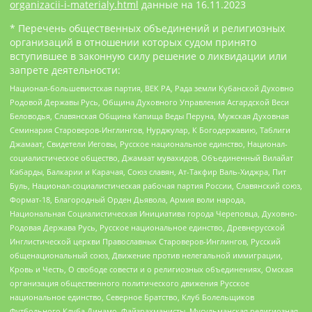
organizacii-i-materialy.html
данные на
16.11.2023
* Перечень общественных объединений и религиозных
организаций в отношении которых судом принято
вступившее в законную силу решение о ликвидации или
запрете деятельности:
Национал-большевистская партия, ВЕК РА, Рада земли Кубанской Духовно
Родовой Державы Русь, Община Духовного Управления Асгардской Веси
Беловодья, Славянская Община Капища Веды Перуна, Мужская Духовная
Семинария Староверов-Инглингов, Нурджулар, К Богодержавию, Таблиги
Джамаат, Свидетели Иеговы, Русское национальное единство, Национал-
социалистическое общество, Джамаат мувахидов, Объединенный Вилайат
Кабарды, Балкарии и Карачая, Союз славян, Ат-Такфир Валь-Хиджра, Пит
Буль, Национал-социалистическая рабочая партия России, Славянский союз,
Формат-18, Благородный Орден Дьявола, Армия воли народа,
Национальная Социалистическая Инициатива города Череповца, Духовно-
Родовая Держава Русь, Русское национальное единство, Древнерусской
Инглистической церкви Православных Староверов-Инглингов, Русский
общенациональный союз, Движение против нелегальной иммиграции,
Кровь и Честь, О свободе совести и о религиозных объединениях, Омская
организация общественного политического движения Русское
национальное единство, Северное Братство, Клуб Болельщиков
Футбольного Клуба Динамо, Файзрахманисты, Мусульманская религиозная