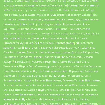
прессы, Гражданский контроль, Человек и Закон, Общественная комиссия
по сохранению наследия академика Сахарова, Информационное агентство
МЕМО. РУ, Институт региональной прессы, Институт Развития Свободы
Информации, Экозащита!-Женсовет, Общественный вердикт, Евразийская
антимонопольная ассоциация, Бедушев Петр Петрович, Дзугкоева Регина
Николаевна, Кривенко Сергей Владимирович, Милославский Павел
Юрьевич, Шнырова Ольга Вадимовна, Чанышева Лилия Айратовна,
Сидорович Ольга Борисовна, Туровский Александр Алексеевич, Васильева
Анастасия Евгеньевна, Ривина Анна Валерьевна, Бойко Анатолий
Николаевич, Дугин Сергей Георгиевич, Пивоваров Андрей Сергеевич,
Аверин Виталий Евгеньевич, Барахоев Магомед Бекханович, Шарипков
Олег Викторович, Мошель Ирина Ароновна, Шведов Григорий Сергеевич,
Пономарев Лев Александрович, Каргалицкий Борис Юльевич, Созаев
Валерий Валерьевич, Исламов Тимур Рифгатович, Романова Ольга
Евгеньевна, Щаров Сергей Алексадрович, Цирульников Борис Альбертович,
Гасан Ольга Павловна, Паутов Юрий Анатольевич, Верховский Александр
Маркович, Пислакова-Паркер Марина Петровна, Кочеткова Татьяна
Владимировна, Чуркина Наталья Валерьевна, Акимова Татьяна Николаевна,
Золотарева Екатерина Александровна, Рачинский Ян Збигневич, Жемкова
Елена Борисовна, Гудков Лев Дмитриевич, Илларионова Юлия Юрьевна,
Саранг Анна Васильевна, Захарова Светлана Сергеевна, Аверин Владимир
Анатольевич, Щур Татьяна Михайловна, Щур Николай Алексеевич,
Блинушов Андрей Юрьевич, Мосин Алексей Геннадьевич, Гефтер Валентин