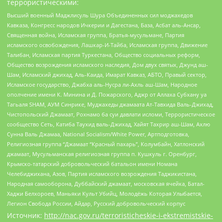
террористическими:
Высший военный Маджлисуль Шура Объединенных сил моджахедов
Кавказа, Конгресс народов Ичкерии и Дагестана, База, Асбат аль-Ансар,
Священная война, Исламская группа, Братья-мусульмане, Партия
исламского освобождения, Лашкар-И-Тайба, Исламская группа, Движение
Талибан, Исламская партия Туркестана, Общество социальных реформ,
Общество возрождения исламского наследия, Дом двух святых, Джунд аш-
Шам, Исламский джихад, Аль-Каида, Имарат Кавказ, АБТО, Правый сектор,
Исламское государство, Джабха аль-Нусра ли-Ахль аш-Шам, Народное
ополчение имени К. Минина и Д. Пожарского, Аджр от Аллаха Субхану уа
Тагьаля SHAM, АУМ Синрике, Муджахеды джамаата Ат-Тавхида Валь-Джихад,
Чистопольский Джамаат, Рохнамо ба суи давлати исломи, Террористическое
сообщество Сеть, Катиба Таухид валь-Джихад, Хайят Тахрир аш-Шам, Ахлю
Сунна Валь Джамаа, National Socialism/White Power, Артподготовка,
Религиозная группа “Джамаат “Красный пахарь”, Колумбайн, Хатлонский
джамаат, Мусульманская религиозная группа п. Кушкуль г. Оренбург,
Крымско-татарский добровольческий батальон имени Номана
Челебиджихана, Азов, Партия исламского возрождения Таджикистана,
Народная самооборона, Дуббайский джамаат, московская ячейка, Батал-
Хаджи Белхороев, Маньяки Культ Убийц, Молодёжь Которая Улыбается,
Легион Свобода России, Айдар, Русский добровольческий корпус
Источник:
http://nac.gov.ru/terroristicheskie-i-ekstremistskie-