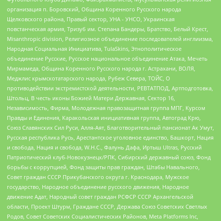
организация п. Боровский, Община Коренного Русского народа
Щелковского района, Правый сектор, УНА - УНСО, Украинская
повстанческая армия, Тризуб им. Степана Бандеры, Братство, Белый Крест,
Misanthropic division, Религиозное объединение последователей инглиизма,
Народная Социальная Инициатива, TulaSkins, Этнополитическое
объединение Русские, Русское национальное объединение Атака, Мечеть
Мирмамеда, Община Коренного Русского народа г. Астрахани, ВОЛЯ,
Меджлис крымскотатарского народа, Рубеж Севера, ТОЙС, О
противодействии экстремистской деятельности, РЕВТАТПОД, Артподготовка,
Штольц, В честь иконы Божией Матери Державная, Сектор 16,
Независимость, Фирма, Молодежная правозащитная группа МПГ, Курсом
Правды и Единения, Каракольская инициативная группа, Автоград Крю,
Союз Славянских Сил Руси, Алля-Аят, Благотворительный пансионат Ак Умут,
Русская республика Русь, Арестантское уголовное единство, Башкорт, Нация
и свобода, Нация и свобода, W.H.С., Фалунь Дафа, Иртыш Ultras, Русский
Патриотический клуб-Новокузнецк/РПК, Сибирский державный союз, Фонд
борьбы с коррупцией, Фонд защиты прав граждан, Штабы Навального,
Совет граждан СССР Прикубанского округа г. Краснодара, Мужское
государство, Народное объединение русского движения, Народное
движение Адат, Народный совет граждан РСФСР СССР Архангельской
области, Проект Штурм, Граждане СССР, Держава Союз Советских Светлых
Родов, Совет Советских Социалистических Районов, Meta Platforms Inc,