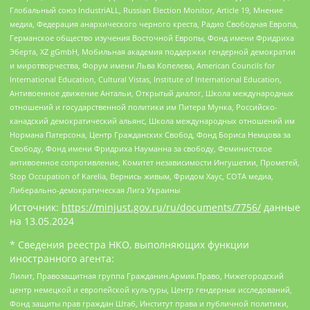
Глобальный союз IndustriALL, Russian Election Monitor, Article 19, Мнение
медиа, Федерация анархического черного креста, Радио Свободная Европа,
Германское общество изучения Восточной Европы, Фонд имени Фридриха
Эберта, XZ gGmbH, Мобильная академия поддержки гендерной демократии
и миротворчества, Форум имени Льва Копелева, American Councils for
International Education, Cultural Vistas, Institute of International Education,
Антивоенное движение Антальи, Открытый диалог, Школа международных
отношений и государственной политики им Питера Мунка, Российско-
канадский демократический альянс, Школа международных отношений им
Нормана Патерсона, Центр Гражданских Свобод, Фонд Бориса Немцова за
Свободу, Фонд имени Фридриха Науманна за свободу, Феминистское
антивоенное сопротивление, Комитет независимости Ингушетии, Прометей,
Stop Occupation of Karelia, Вернись живым, Фридом Хаус, СОТА медиа,
Либерально-демократическая Лига Украины
Источник:
https://minjust.gov.ru/ru/documents/7756/
данные
на
13.05.2024
* Сведения реестра НКО, выполняющих функции
иностранного агента:
Лилит, Правозащитная группа Гражданин.Армия.Право, Нижегородский
центр немецкой и европейской культуры, Центр гендерных исследований,
Фонд защиты прав граждан Штаб, Институт права и публичной политики,