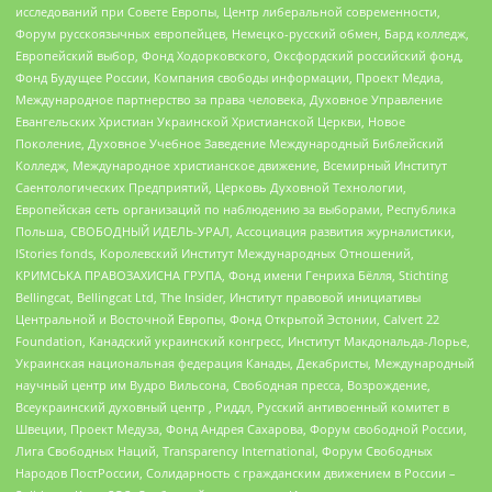
исследований при Совете Европы, Центр либеральной современности,
Форум русскоязычных европейцев, Немецко-русский обмен, Бард колледж,
Европейский выбор, Фонд Ходорковского, Оксфордский российский фонд,
Фонд Будущее России, Компания свободы информации, Проект Медиа,
Международное партнерство за права человека, Духовное Управление
Евангельских Христиан Украинской Христианской Церкви, Новое
Поколение, Духовное Учебное Заведение Международный Библейский
Колледж, Международное христианское движение, Всемирный Институт
Саентологических Предприятий, Церковь Духовной Технологии,
Европейская сеть организаций по наблюдению за выборами, Республика
Польша, СВОБОДНЫЙ ИДЕЛЬ-УРАЛ, Ассоциация развития журналистики,
IStories fonds, Королевский Институт Международных Отношений,
КРИМСЬКА ПРАВОЗАХИСНА ГРУПА, Фонд имени Генриха Бёлля, Stichting
Bellingcat, Bellingcat Ltd, The Insider, Институт правовой инициативы
Центральной и Восточной Европы, Фонд Открытой Эстонии, Calvert 22
Foundation, Канадский украинский конгресс, Институт Макдональда-Лорье,
Украинская национальная федерация Канады, Декабристы, Международный
научный центр им Вудро Вильсона, Свободная пресса, Возрождение,
Всеукраинский духовный центр , Риддл, Русский антивоенный комитет в
Швеции, Проект Медуза, Фонд Андрея Сахарова, Форум свободной России,
Лига Свободных Наций, Transparеncy International, Форум Свободных
Народов ПостРоссии, Солидарность с гражданским движением в России –