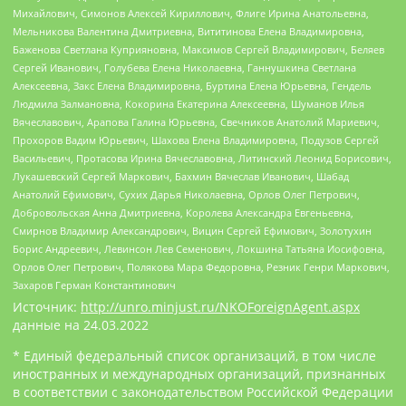
Михайлович, Симонов Алексей Кириллович, Флиге Ирина Анатольевна,
Мельникова Валентина Дмитриевна, Вититинова Елена Владимировна,
Баженова Светлана Куприяновна, Максимов Сергей Владимирович, Беляев
Сергей Иванович, Голубева Елена Николаевна, Ганнушкина Светлана
Алексеевна, Закс Елена Владимировна, Буртина Елена Юрьевна, Гендель
Людмила Залмановна, Кокорина Екатерина Алексеевна, Шуманов Илья
Вячеславович, Арапова Галина Юрьевна, Свечников Анатолий Мариевич,
Прохоров Вадим Юрьевич, Шахова Елена Владимировна, Подузов Сергей
Васильевич, Протасова Ирина Вячеславовна, Литинский Леонид Борисович,
Лукашевский Сергей Маркович, Бахмин Вячеслав Иванович, Шабад
Анатолий Ефимович, Сухих Дарья Николаевна, Орлов Олег Петрович,
Добровольская Анна Дмитриевна, Королева Александра Евгеньевна,
Смирнов Владимир Александрович, Вицин Сергей Ефимович, Золотухин
Борис Андреевич, Левинсон Лев Семенович, Локшина Татьяна Иосифовна,
Орлов Олег Петрович, Полякова Мара Федоровна, Резник Генри Маркович,
Захаров Герман Константинович
Источник:
http://unro.minjust.ru/NKOForeignAgent.aspx
данные на
24.03.2022
* Единый федеральный список организаций, в том числе
иностранных и международных организаций, признанных
в соответствии с законодательством Российской Федерации