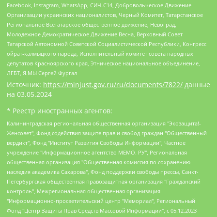
Facebook, Instagram, WhatsApp, СИЧ-С14, Добровольческое Движение
Организации украинских националистов, Черный Комитет, Татарстанское
Региональное Всетатарское общественное движение, Невоград,
Молодежное Демократическое Движение Весна, Верховный Совет
Татарской Автономной Советской Социалистической Республики, Конгресс
ойрат-калмыцкого народа, Исполнительный комитет совета народных
депутатов Красноярского края, Этническое национальное объединение,
ЛГБТ, Я.МЫ Сергей Фургал
Источник:
https://minjust.gov.ru/ru/documents/7822/
данные
на
03.05.2024
* Реестр иностранных агентов:
Калининградская региональная общественная организация "Экозащита!-Женсовет", Фонд содействия защите прав и свобод граждан "Общественный вердикт", Фонд "Институт Развития Свободы Информации", Частное учреждение "Информационное агентство МЕМО. РУ", Региональная общественная организация "Общественная комиссия по сохранению наследия академика Сахарова", Фонд поддержки свободы прессы, Санкт-Петербургская общественная правозащитная организация "Гражданский контроль", Межрегиональная общественная организация "Информационно-просветительский центр "Мемориал", Региональный Фонд "Центр Защиты Прав Средств Массовой Информации", с 05.12.2023 Фонд "Центр Защиты Прав Средств массовой информации", Региональная общественная благотворительная организация помощи беженцам и мигрантам "Гражданское содействие", Негосударственное образовательное учреждение дополнительного профессионального образования (повышение квалификации) специалистов "АКАДЕМИЯ ПО ПРАВАМ ЧЕЛОВЕКА", Свердловская региональная общественная организация "Сутяжник", Автономная некоммерческая организация "Центр независимых социологических исследований", Союз общественных объединений "Российский исследовательский центр по правам человека", Региональное общественное учреждение научно-информационный центр "МЕМОРИАЛ", Некоммерческая организация "Фонд защиты гласности", Автономная некоммерческая организация "Институт прав человека", Городская общественная организация "Екатеринбургское общество "МЕМОРИАЛ", Городская общественная организация "Рязанское историко-просветительское и правозащитное общество "Мемориал" (Рязанский Мемориал), Челябинский региональный орган общественной самодеятельности – женское общественное объединение "Женщины Евразии", Челябинский региональный орган общественной самодеятельности "Уральская правозащитная группа", Фонд содействия защите здоровья и социальной справедливости имени Андрея Рылькова, Автономная Некоммерческая Организация "Аналитический Центр Юрия Левады", Автономная некоммерческая организация социальной поддержки населения "Проект Апрель", Региональная общественная организация помощи женщинам и детям, находящимся в кризисной ситуации "Информационно-методический центр "Анна", Фонд содействия развитию массовых коммуникаций и правовому просвещению "Так-так-Так", Фонд содействия устойчивому развитию "Серебряная тайга", Свердловский региональный общественный фонд социальных проектов "Новое время", "Idel.Реалии", Кавказ.Реалии, Крым.Реалии, Телеканал Настоящее Время, Татаро-башкирская служба Радио Свобода (Azatliq Radiosi), Радио Свободная Европа/Радио Свобода (PCE/PC), "Сибирь.Реалии", "Фактограф", Благотворительный фонд помощи осужденным и их семьям, Автономная некоммерческая организация "Институт глобализации и социальных движений", Фонд "В защиту прав заключенных", Частное учреждение "Центр поддержки и содействия развитию средств массовой информации", Пензенский региональный общественный благотворительный фонд "Гражданский союз", "Север.Реалии", Некоммерческая организация Фонд "Правовая инициатива", Общество с ограниченной ответственностью "Радио Свободная Европа/Радио Свобода", Чешское информационное агентство "MEDIUM-ORIENT", Красноярская региональная общественная организация "Мы против СПИДа", Камалягин Денис Николаевич, Маркелов Сергей Евгеньевич, Пономарев Лев Александрович, Савицкая Людмила Алексеевна, Автономная некоммерческая организация "Центр по работе с проблемой насилия "НАСИЛИЮ.НЕТ", Межрегиональный профессиональный союз работников здравоохранения "Альянс врачей", Юридическое лицо, зарегистрированное в Латвийской Республике, SIA "Medusa Project" (регистрационный номер 40103797863, дата регистрации 10.06.2014), Некоммерческая организация "Фонд по борьбе с коррупцией", Автономная некоммерческая организация "Институт права и публичной политики", Баданин Роман Сергеевич, Гликин Максим Александрович, Железнова Мария Михайловна, Лукьянова Юлия Сергеевна, Маетная Елизавета Витальевна, Маняхин Петр Борисович, Чуракова Ольга Владимировна, Ярош Юлия Петровна, Юридическое лицо "The Insider SIA", зарегистрированное в Риге, Латвийская Республика (дата регистрации 26.06.2015), являющееся администратором доменного имени интернет-издания "The Insider SIA", https://theins.ru, Постернак Алексей Евгеньевич, Рубин Михаил Аркадьевич, Анин Роман Александрович, Юридическое лицо Istories fonds, зарегистрированное в Латвийской Республике (регистрационный номер 50008295751, дата регистрации 24.02.2020), Великовский Дмитрий Александрович, Долинина Ирина Николаевна, Мароховская Алеся Алексеевна, Шлейнов Роман Юрьевич, Шмагун Олеся Валентиновна, Общество с ограниченной ответственностью "Альтаир 2021", Общество с ограниченной ответственностью "Вега 2021", Общество с ограниченной ответственностью "Главный редактор 2021", Общество с ограниченной ответственностью "Ромашки монолит", Важенков Артем Валерьевич, Ивановская областная общественная организация "Центр гендерных исследований", Гурман Юрий Альбертович, Медиапроект "ОВД-Инфо", Егоров Владимир Владимирович, Жилинский Владимир Александрович, Общество с ограниченной ответственностью "ЗП", Иванова София Юрьевна, Карезина Инна Павловна, Кильтау Екатерина Викторовна, Петров Алексей Викторович, Пискунов Сергей Евгеньевич, Смирнов Сергей Сергеевич, Тихонов Михаил Сергеевич, Общество с ограниченной ответственностью "ЖУРНАЛИСТ-ИНОСТРАННЫЙ АГЕНТ", Арапова Галина Юрьевна, Вольтская Татьяна Анатольевна, Американская компания "Mason G.E.S. Anonymous Foundation" (США), являющаяся владельцем интернет-издания https://mnews.world/, Компания "Stichting Bellingcat", зарегистрированная в Нидерландах (дата регистрации 11.07.2018), Захаров Андрей Вячеславович, Клепиковская Екатерина Дмитриевна, Общество с ограниченной ответственностью "МЕМО", Перл Роман Александрович, Симонов Евгений Алексеевич, Соловьева Елена Анатольевна, Сотников Даниил Владимирович, Сурначева Елизавета Дмитриевна, Автономная некоммерческая организация по защите прав человека и информированию населения "Якутия – Наше Мнение", Общество с ограниченной ответственностью "Москоу диджитал медиа", с 26.01.2023 Общество с ограниченной ответственностью "Чайка Белые сады", Ветошкина Валерия Валерьевна, Заговора Максим Александрович, Межрегиональное общественное движение "Российская ЛГБТ - сеть", Оленичев Максим Владимирович, Павлов Иван Юрьевич, Скворцова Елена Сергеевна, Общество с ограниченной ответственностью "Как бы инагент", Кочетков Игорь Викторович, Общество с ограниченной ответственностью "Честные выборы", Еланчик Олег Александрович, Общество с ограниченной ответственностью "Нобелевский призыв", Гималова Регина Эмилевна, Григорьев Андрей Валерьевич, Григорьева Алина Александровна, Ассоциация по содействию защите прав призывников, альтернативнослужащих и военнослужащих "Правозащитная группа "Гражданин.Армия.Право", Хисамова Регина Фаритовна, Автономная некоммерческая организация по реализации социально-правовых программ "Лилит", Дальневосточное общественное движение "Маяк", Санкт-Петербургская ЛГБТ-инициативная группа "Выход", Инициативная группа ЛГБТ+ "Реверс", Алексеев Андрей Викторович, Бекбулатова Таисия Львовна, Беляев Иван Михайлович, Владыкина Елена Сергеевна, Гельман Марат Александрович, Никульшина Вероника Юрьевна, Толоконникова Надежда Андреевна, Шендерович Виктор Анатольевич, Общество с ограниченной ответственностью "Данное сообщение", Общество с ограниченной ответственностью Издательский дом "Новая глава", Айнбиндер Александра Александровна, Московский комьюнити-центр для ЛГБТ+инициатив, Благотворительный фонд развития филантропии, Deutsche Welle (Германия, Kurt-Schumacher-Strasse 3, 53113 Bonn), Борзунова Мария Михайловна, Воробьев Виктор Викторович, Голубева Анна Львовна, Константинова Алла Михайловна, Малкова Ирина Владимировна, Мурадов Мурад Абдулгалимович, Осетинская Елизавета Николаевна, Понасенков Евгений Николаевич, Ганапольский Матвей Юрьевич, Киселев Евгений Алексеевич, Борухович Ирина Григорьевна, Дремин Иван Тимофеевич, Дубровский Дмитрий Викторович, Красноярская региональная общественная организация поддержки и развития альтернативных образовательных технологий и межкультурных коммуникаций "ИНТЕРРА", Маяковская Екатерина Алексеевна, Фейгин Марк Захарович, Филимонов Андрей Викторович, Дзугкоева Регина Николаевна, Доброхотов Роман Александрович, Дудь Юрий Александрович, Елкин Сергей Владимирович, Кругликов Кирилл Игоревич, Сабунаева Мария Леонидовна, Семенов Алексей Владимирович, Шаинян Карен Багратович, Шульман Екатерина Михайловна, Асафьев Артур Валерьевич, Вахштайн Виктор Семенович, Венедиктов Алексей Алексеевич, Лушникова Екатерина Евгеньевна, Волков Леонид Михайлович, Невзоров Александр Глебович, Пархоменко Сергей Борисович, Сироткин Ярослав Николаевич, Кара-Мурза Владимир Владимирович, Баранова Наталья Владимировна, Гозман Леонид Яковлевич, Кагарлицкий Борис Юльевич, Климарев Михаил Валерьевич, Милов Владимир Станиславович, Автономная некоммерческая организация Краснодарский центр современного искусства "Типография", Моргенштерн Алишер Тагирович, Соболь Любовь Эдуардовна, Общество с ограниченной ответственностью "ЛИЗА НОРМ", Каспаров Гарри Кимович, Ходорковский Михаил Борисович, Общество с ограниченной ответственностью "Апрельские тезисы", Данилович Ирина Брониславовна, Кашин Олег Владимирович, Петров Николай Владимирович, Пивоваров Алексей Владимирович, Соколов Михаил Владимирович, Цветкова Юлия Владимировна, Чичваркин Евгений Александрович, Комитет против пыток/Команда против пыток, Общество с ограниченной ответственностью "Первый научный", Общество с ограниченной ответственностью "Вертолет и ко", Белоцерковская Вероника Борисовна, Кац Максим Евгеньевич, Лазарева Татьяна Юрьевна, Шаведдинов Руслан Табризович, Яшин Илья Валерьевич, Общество с ограниченной ответственностью "Иноагент ААВ", Алешковский Дмитрий Петрович, Альбац Евгения Марковна, Быков Дмитрий Львович, Галямина Юлия Евгеньевна, Лойко Сергей Леонидович, Мартынов Кирилл Константинович, Медведев Сергей Александрович, Крашенинников Федор Геннадиевич, Гордеева Катерина Вл